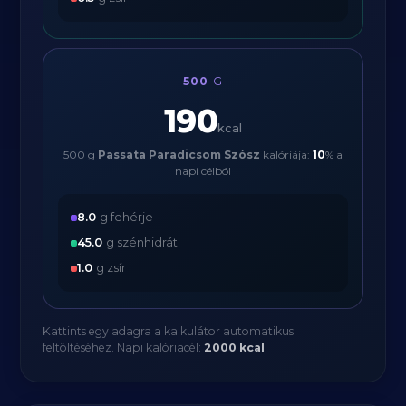
500
G
190
kcal
500 g
Passata Paradicsom Szósz
kalóriája:
10
% a
napi célból
8.0
g fehérje
45.0
g szénhidrát
1.0
g zsír
Kattints egy adagra a kalkulátor automatikus
feltöltéséhez. Napi kalóriacél:
2000 kcal
.