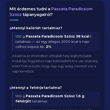
Mit érdemes tudni a
Passata Paradicsom
Szósz
tápanyagairól?
Mennyi kalóriát tartalmaz?
100 g
Passata Paradicsom Szósz
38 kcal
-t
tartalmaz — ez egy átlagos 2000 kcal-s napi
célhoz képest kb.
2
%
.
A kalória az étrendben elfoglalt hely legfontosabb
mutatója: fogyáshoz napi kalóriadeficitre van szükség,
ezért fontos tudni, hogy egy-egy adag mennyit visz a
napi keretből.
Mennyi a fehérjetartalma?
100 g
Passata Paradicsom Szósz
1.6 g
fehérjét
tartalmaz.