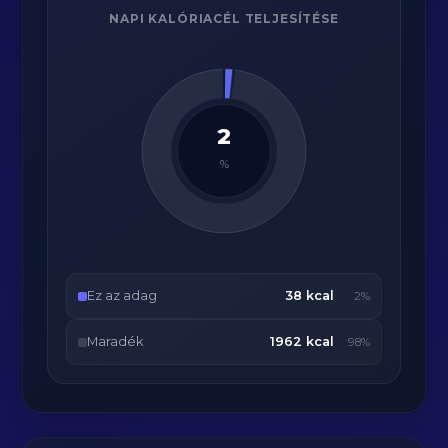
NAPI KALÓRIACÉL TELJESÍTÉSE
2
%
Ez az adag
38 kcal
2%
Maradék
1962 kcal
98%