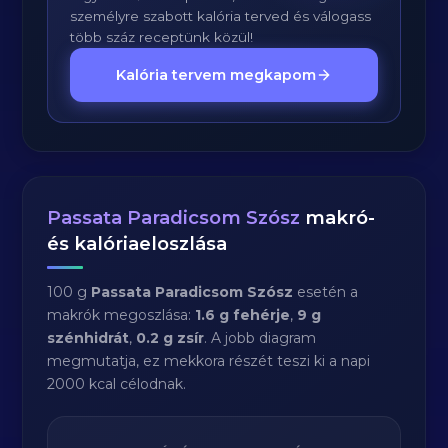
személyre szabott kalória terved és válogass
több száz receptünk közül!
Kalória tervem megkapom
Passata Paradicsom Szósz
makró-
és kalóriaeloszlása
100 g
Passata Paradicsom Szósz
esetén a
makrók megoszlása:
1.6 g fehérje
,
9 g
szénhidrát
,
0.2 g zsír
. A jobb diagram
megmutatja, ez mekkora részét teszi ki a napi
2000 kcal célodnak.