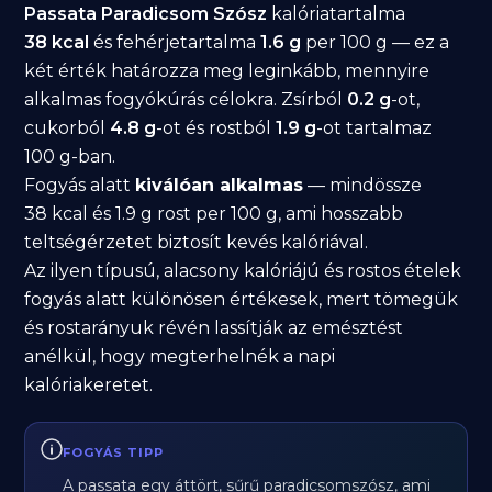
Passata Paradicsom Szósz
kalóriatartalma
38 kcal
és fehérjetartalma
1.6 g
per 100 g — ez a
két érték határozza meg leginkább, mennyire
alkalmas fogyókúrás célokra. Zsírból
0.2 g
-ot,
cukorból
4.8 g
-ot és rostból
1.9 g
-ot tartalmaz
100 g-ban.
Fogyás alatt
kiválóan alkalmas
— mindössze
38 kcal és 1.9 g rost per 100 g, ami hosszabb
teltségérzetet biztosít kevés kalóriával.
Az ilyen típusú, alacsony kalóriájú és rostos ételek
fogyás alatt különösen értékesek, mert tömegük
és rostarányuk révén lassítják az emésztést
anélkül, hogy megterhelnék a napi
kalóriakeretet.
FOGYÁS TIPP
A passata egy áttört, sűrű paradicsomszósz, ami