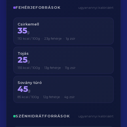
FEHÉRJEFORRÁSOK
ugyanannyi kalóriáért
Csirkemell
35
g
110 kcal / 100g · 23g fehérje · 1g zsír
Tojás
25
g
155 kcal / 100g · 13g fehérje · 11g zsír
Sovány túró
45
g
85 kcal / 100g · 12g fehérje · 4g zsír
SZÉNHIDRÁTFORRÁSOK
ugyanannyi kalóriáért