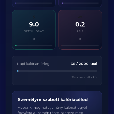
⚡
🧈
9.0
0.2
SZÉNHIDRÁT
ZSÍR
g
g
Napi kalóriamérleg
38
/
2000
kcal
2
% a napi célodból
Személyre szabott kalóriacélod
Appunk megmutatja hány kalóriát egyél
fogyásra & izomépítésre, szerezd meg