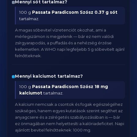
Mennyi sót tartalmaz?
100 g
Passata Paradicsom Szósz
0.37 g sót
tartalmaz.
A magas sóbevitel vízretenciót okozhat, ami a
mérlegszámon is megjelenik — bár ez nem valódi
zsírgyarapodás, a puffadás és a nehézség érzése
kellemetlen. A WHO napi legfeljebb 5 g sóbevitelt ajánl
felnőtteknek.
Mennyi kalciumot tartalmaz?
100 g
Passata Paradicsom Szósz
18 mg
kalciumot
tartalmaz.
A kalcium nemcsak a csontok és fogak egészségéhez
szükséges, hanem egyes kutatások szerint segíthet az
anyagcsere és a zsírégetés szabályozásában is — bár
ez önmagában nem helyettesíti a kalóriadeficitet. Napi
ajánlott bevitel felnőtteknek: 1000 mg.