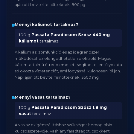
ajánlott bevitel felnőtteknek: 800 μg.
Mennyi káliumot tartalmaz?
100 g
Passata Paradicsom Szósz
440 mg
káliumot
tartalmaz.
A kálium az izomfunkció és az idegrendszer
működéséhez elengedhetetlen elektrolit. Magas
káliumtartalmú étrend emellett segíthet ellensúlyozni a
só okozta vízretenciót, ami fogyásnál különösen jól jön.
Napi ajánlott bevitel felnőtteknek: 3500 mg.
Mennyi vasat tartalmaz?
100 g
Passata Paradicsom Szósz
1.8 mg
vasat
tartalmaz.
A vas az oxigénszállításhoz szükséges hemoglobin
kulcsösszetevője. Vashiány fáradtságot, csökkent