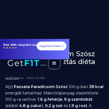
Több 1000+ elégedett tag
Ingyenes Próba →
★★★★★
Passata Paradicsom Szósz
fogyásra: jó választás diéta
alatt?
GetFIT App
Írta -
March 19, 2026
A(z)
Passata Paradicsom Szósz
100 g-ban
38 kcal
energiát tartalmaz. Makrótápanyag-összetétele
100 g-ra vetítve:
1.6 g fehérje
,
9 g szénhidrát
(ebből
4.8 g cukor
),
0.2 g zsír
és
1.9 g rost
. A