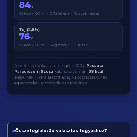
84
ml
45 kcal / 100ml · 0.7g fehérje · 10g szénhidrát
Tej (2,8%)
76
ml
50 kcal / 100ml · 3.4g fehérje · 2.8g zsír
Az értékek tájékoztató jellegűek, 100 g
Passata
Paradicsom Szósz
kalóriatartalmán (
38 kcal
)
alapulnak. A kiválasztott adag változtatásakor az
egyenértékek automatikusan frissülnek.
Összefoglaló: Jó választás fogyáshoz?