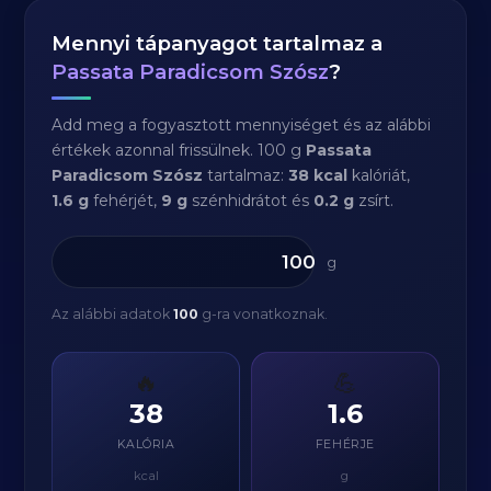
Mennyi tápanyagot tartalmaz a
Passata Paradicsom Szósz
?
Add meg a fogyasztott mennyiséget és az alábbi
értékek azonnal frissülnek. 100 g
Passata
Paradicsom Szósz
tartalmaz:
38 kcal
kalóriát,
1.6 g
fehérjét,
9 g
szénhidrátot és
0.2 g
zsírt.
g
Az alábbi adatok
100
g-ra vonatkoznak.
🔥
💪
38
1.6
KALÓRIA
FEHÉRJE
kcal
g