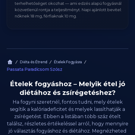
terhelhetőséget okozhat — ami edzés alapú fogyásnál
közvetlenül rontja a teljesítményt. Napi ajánlott bevitel:
nőknek 18 mg, férfiaknak 10 mg.
Diéta és Étrend
Ételek Fogyásra
Passata Paradicsom Szósz
Ételek fogyáshoz – Melyik étel jó
diétához és zsírégetéshez?
Ha fogyni szeretnél, fontos tudni, mely ételek
segítik a kalóriadeficitet és melyek lassíthatják a
zsírégetést. Ebben a listában több száz ételt
találsz, részletes értékeléssel arról, hogy mennyire
jó választás fogyáshoz és diétához. Megnézheted