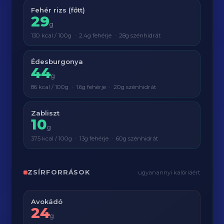
Fehér rizs (főtt)
29
g
130 kcal / 100g · 2.4g fehérje · 28g szénhidrát
Édesburgonya
44
g
86 kcal / 100g · 1.6g fehérje · 20g szénhidrát
Zabliszt
10
g
375 kcal / 100g · 13g fehérje · 60g szénhidrát
ZSÍRFORRÁSOK
ugyanannyi kalóriáért
Avokádó
24
g