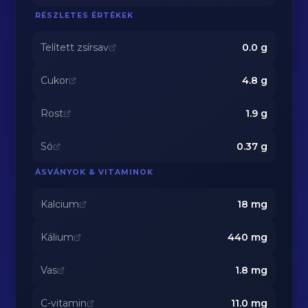
RÉSZLETES ÉRTÉKEK
Telített zsírsav
0.0
g
Cukor
4.8
g
Rost
1.9
g
Só
0.37
g
ÁSVÁNYOK & VITAMINOK
Kalcium
18
mg
Kálium
440
mg
Vas
1.8
mg
C-vitamin
11.0
mg