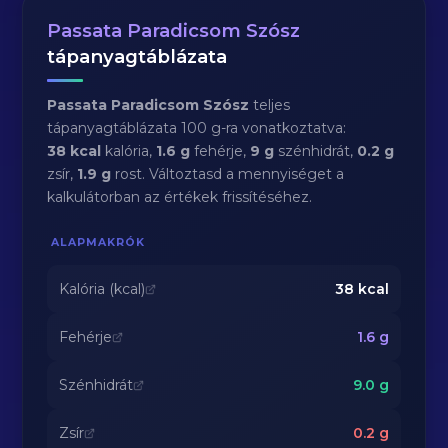
Passata Paradicsom Szósz
tápanyagtáblázata
Passata Paradicsom Szósz
teljes
tápanyagtáblázata 100 g-ra vonatkoztatva:
38 kcal
kalória,
1.6 g
fehérje,
9 g
szénhidrát,
0.2 g
zsír,
1.9 g
rost. Változtasd a mennyiséget a
kalkulátorban az értékek frissítéséhez.
ALAPMAKRÓK
Kalória (kcal)
38
kcal
Fehérje
1.6
g
Szénhidrát
9.0
g
Zsír
0.2
g