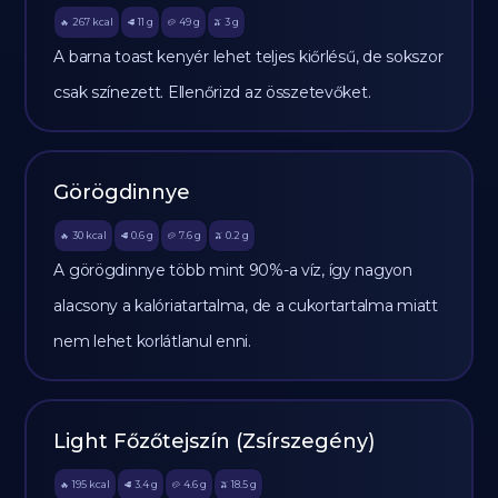
267
kcal
11
g
49
g
3
g
🔥
🥩
🥔
🫒
A barna toast kenyér lehet teljes kiőrlésű, de sokszor
csak színezett. Ellenőrizd az összetevőket.
Görögdinnye
30
kcal
0.6
g
7.6
g
0.2
g
🔥
🥩
🥔
🫒
A görögdinnye több mint 90%-a víz, így nagyon
alacsony a kalóriatartalma, de a cukortartalma miatt
nem lehet korlátlanul enni.
Light Főzőtejszín (Zsírszegény)
195
kcal
3.4
g
4.6
g
18.5
g
🔥
🥩
🥔
🫒