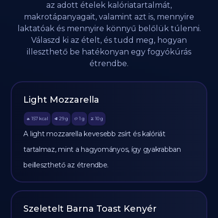
az adott ételek kalóriatartalmát,
makrotápanyagait, valamint azt is, mennyire
laktatóak és mennyire könnyű belőlük túlenni.
Válaszd ki az ételt, és tudd meg, hogyan
illeszthető be hatékonyan egy fogyókúrás
étrendbe.
Light Mozzarella
157
kcal
29
g
1
g
10
g
🔥
🥩
🥔
🫒
A light mozzarella kevesebb zsírt és kalóriát
tartalmaz, mint a hagyományos, így gyakrabban
beilleszthető az étrendbe.
Szeletelt Barna Toast Kenyér