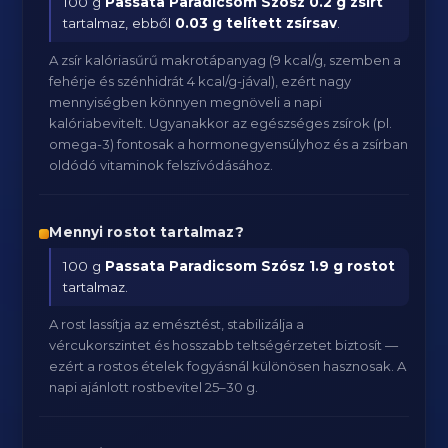
100 g
Passata Paradicsom Szósz
0.2 g zsírt
tartalmaz, ebből
0.03 g telített zsírsav
.
A zsír kalóriasűrű makrotápanyag (9 kcal/g, szemben a
fehérje és szénhidrát 4 kcal/g-jával), ezért nagy
mennyiségben könnyen megnöveli a napi
kalóriabevitelt. Ugyanakkor az egészséges zsírok (pl.
omega-3) fontosak a hormonegyensúlyhoz és a zsírban
oldódó vitaminok felszívódásához.
Mennyi rostot tartalmaz?
100 g
Passata Paradicsom Szósz
1.9 g rostot
tartalmaz.
A rost lassítja az emésztést, stabilizálja a
vércukorszintet és hosszabb teltségérzetet biztosít —
ezért a rostos ételek fogyásnál különösen hasznosak. A
napi ajánlott rostbevitel 25–30 g.