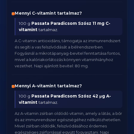
Mennyi C-vitamint tartalmaz?
100 g
Passata Paradicsom Szósz
11 mg C-
vitamint
tartalmaz.
A C-vitamin antioxidáns, támogatja az immunrendszert
és segíti a vas felszívódását a bélrendszerben.
Fogyásnál a mikrotápanyag-bevitel fenntartása fontos,
mivel a kalóriakorlátozás könnyen vitaminhiányhoz
vezethet. Napi ajánlott bevitel: 80 mg.
Mennyi A-vitamint tartalmaz?
100 g
Passata Paradicsom Szósz
42 μg A-
vitamint
tartalmaz.
Az A-vitamin zsírban oldódó vitamin, amely a látás, a bőr
és az immunrendszer egészségéhez nélkülözhetetlen.
Mivel zsírban oldódik, felszívódásához érdemes
egészséges zsírforrással együtt fogyasztani. Napi