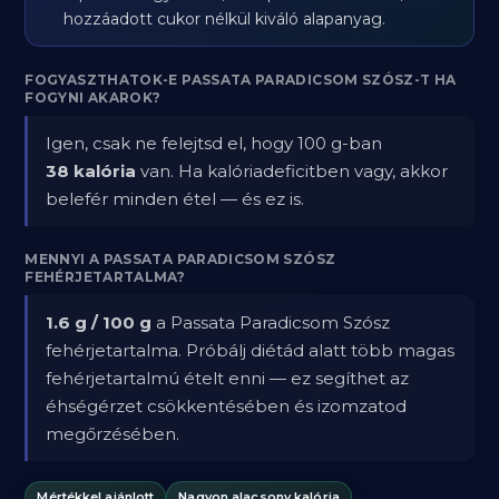
hozzáadott cukor nélkül kiváló alapanyag.
FOGYASZTHATOK-E PASSATA PARADICSOM SZÓSZ-T HA
FOGYNI AKAROK?
Igen, csak ne felejtsd el, hogy 100 g-ban
38 kalória
van. Ha kalóriadeficitben vagy, akkor
belefér minden étel — és ez is.
MENNYI A PASSATA PARADICSOM SZÓSZ
FEHÉRJETARTALMA?
1.6 g / 100 g
a Passata Paradicsom Szósz
fehérjetartalma. Próbálj diétád alatt több magas
fehérjetartalmú ételt enni — ez segíthet az
éhségérzet csökkentésében és izomzatod
megőrzésében.
Mértékkel ajánlott
Nagyon alacsony kalória