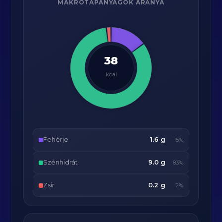
MAKRÓTÁPANYAGOK ARÁNYA
38
kcal
Fehérje
1.6 g
15%
Szénhidrát
9.0 g
83%
Zsír
0.2 g
2%