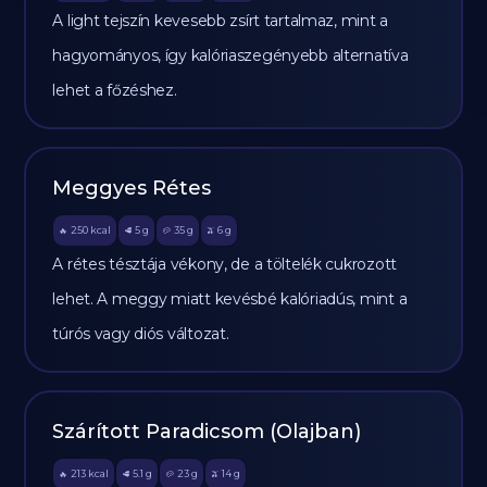
A light tejszín kevesebb zsírt tartalmaz, mint a
hagyományos, így kalóriaszegényebb alternatíva
lehet a főzéshez.
Meggyes Rétes
250
kcal
5
g
35
g
6
g
🔥
🥩
🥔
🫒
A rétes tésztája vékony, de a töltelék cukrozott
lehet. A meggy miatt kevésbé kalóriadús, mint a
túrós vagy diós változat.
Szárított Paradicsom (Olajban)
213
kcal
5.1
g
23
g
14
g
🔥
🥩
🥔
🫒