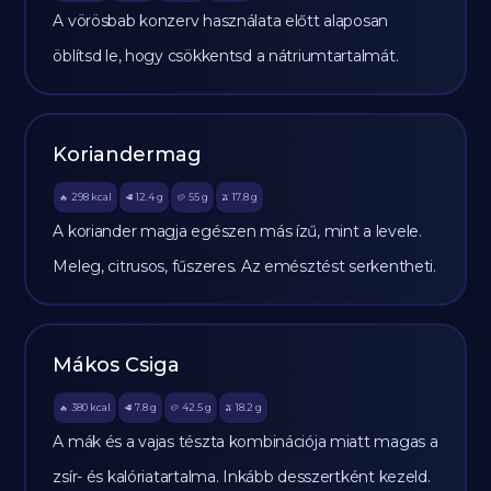
A vörösbab konzerv használata előtt alaposan
öblítsd le, hogy csökkentsd a nátriumtartalmát.
Koriandermag
298
kcal
12.4
g
55
g
17.8
g
🔥
🥩
🥔
🫒
A koriander magja egészen más ízű, mint a levele.
Meleg, citrusos, fűszeres. Az emésztést serkentheti.
Mákos Csiga
380
kcal
7.8
g
42.5
g
18.2
g
🔥
🥩
🥔
🫒
A mák és a vajas tészta kombinációja miatt magas a
zsír- és kalóriatartalma. Inkább desszertként kezeld.