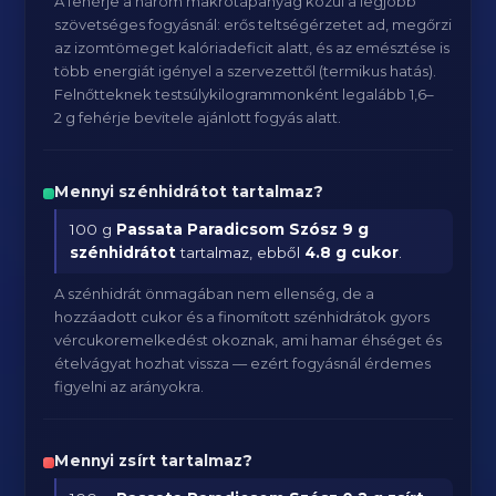
A fehérje a három makrotápanyag közül a legjobb
szövetséges fogyásnál: erős teltségérzetet ad, megőrzi
az izomtömeget kalóriadeficit alatt, és az emésztése is
több energiát igényel a szervezettől (termikus hatás).
Felnőtteknek testsúlykilogrammonként legalább 1,6–
2 g fehérje bevitele ajánlott fogyás alatt.
Mennyi szénhidrátot tartalmaz?
100 g
Passata Paradicsom Szósz
9 g
szénhidrátot
tartalmaz, ebből
4.8 g cukor
.
A szénhidrát önmagában nem ellenség, de a
hozzáadott cukor és a finomított szénhidrátok gyors
vércukoremelkedést okoznak, ami hamar éhséget és
ételvágyat hozhat vissza — ezért fogyásnál érdemes
figyelni az arányokra.
Mennyi zsírt tartalmaz?