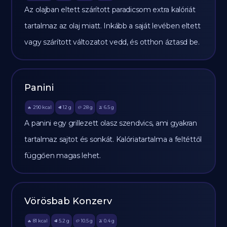
Az olajban eltett szárított paradicsom extra kalóriát
tartalmaz az olaj miatt. Inkább a saját levében eltett
vagy szárított változatot vedd, és otthon áztasd be.
Panini
290
kcal
12
g
28
g
6.5
g
🔥
🥩
🥔
🫒
A panini egy grillezett olasz szendvics, ami gyakran
tartalmaz sajtot és sonkát. Kalóriatartalma a feltéttől
függően magas lehet.
Vörösbab Konzerv
81
kcal
5.2
g
10.5
g
0.4
g
🔥
🥩
🥔
🫒