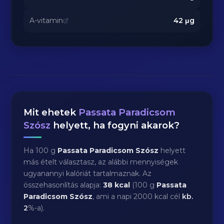
A-vitamin
42
μg
Mit ehetek
Passata Paradicsom
Szósz
helyett, ha fogyni akarok?
Ha 100 g
Passata Paradicsom Szósz
helyett
más ételt választasz, az alábbi mennyiségek
ugyanannyi kalóriát tartalmaznak. Az
összehasonlítás alapja:
38 kcal
(100 g
Passata
Paradicsom Szósz
, ami a napi 2000 kcal cél
kb.
2
%-a).