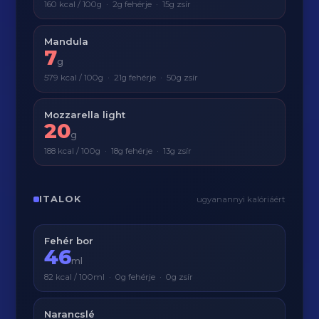
160 kcal / 100g · 2g fehérje · 15g zsír
Mandula
7
g
579 kcal / 100g · 21g fehérje · 50g zsír
Mozzarella light
20
g
188 kcal / 100g · 18g fehérje · 13g zsír
ITALOK
ugyanannyi kalóriáért
Fehér bor
46
ml
82 kcal / 100ml · 0g fehérje · 0g zsír
Narancslé