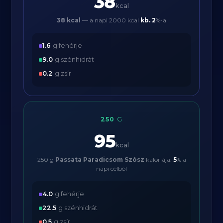
38
kcal
38 kcal
— a napi 2000 kcal
kb.
2
%-a
1.6
g fehérje
9.0
g szénhidrát
0.2
g zsír
250
G
95
kcal
250 g
Passata Paradicsom Szósz
kalóriája:
5
% a
napi célból
4.0
g fehérje
22.5
g szénhidrát
0.5
g zsír