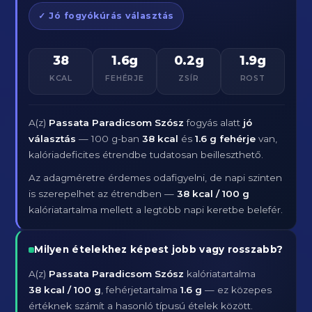
✓ Jó fogyókúrás választás
38
1.6g
0.2g
1.9g
KCAL
FEHÉRJE
ZSÍR
ROST
A(z)
Passata Paradicsom Szósz
fogyás alatt
jó
választás
— 100 g-ban
38 kcal
és
1.6 g fehérje
van,
kalóriadeficites étrendbe tudatosan beilleszthető.
Az adagméretre érdemes odafigyelni, de napi szinten
is szerepelhet az étrendben —
38 kcal / 100 g
kalóriatartalma mellett a legtöbb napi keretbe belefér.
Milyen ételekhez képest jobb vagy rosszabb?
A(z)
Passata Paradicsom Szósz
kalóriatartalma
38 kcal / 100 g
, fehérjetartalma
1.6 g
— ez közepes
értéknek számít a hasonló típusú ételek között.