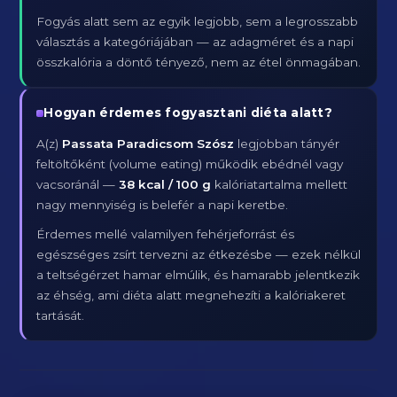
Fogyás alatt sem az egyik legjobb, sem a legrosszabb
választás a kategóriájában — az adagméret és a napi
összkalória a döntő tényező, nem az étel önmagában.
Hogyan érdemes fogyasztani diéta alatt?
A(z)
Passata Paradicsom Szósz
legjobban tányér
feltöltőként (volume eating) működik ebédnél vagy
vacsoránál —
38 kcal / 100 g
kalóriatartalma mellett
nagy mennyiség is belefér a napi keretbe.
Érdemes mellé valamilyen fehérjeforrást és
egészséges zsírt tervezni az étkezésbe — ezek nélkül
a teltségérzet hamar elmúlik, és hamarabb jelentkezik
az éhség, ami diéta alatt megnehezíti a kalóriakeret
tartását.