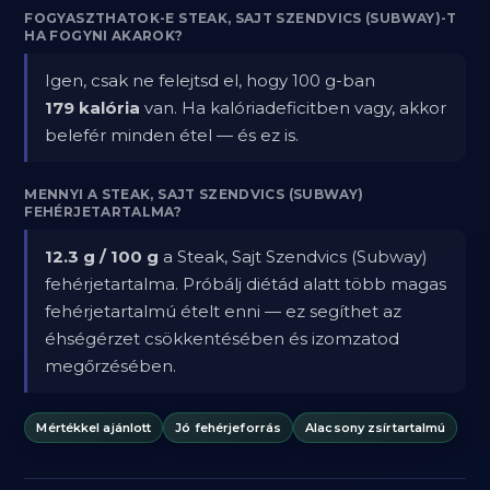
FOGYASZTHATOK-E STEAK, SAJT SZENDVICS (SUBWAY)-T
HA FOGYNI AKAROK?
Igen, csak ne felejtsd el, hogy 100 g-ban
179 kalória
van. Ha kalóriadeficitben vagy, akkor
belefér minden étel — és ez is.
MENNYI A STEAK, SAJT SZENDVICS (SUBWAY)
FEHÉRJETARTALMA?
12.3 g / 100 g
a Steak, Sajt Szendvics (Subway)
fehérjetartalma. Próbálj diétád alatt több magas
fehérjetartalmú ételt enni — ez segíthet az
éhségérzet csökkentésében és izomzatod
megőrzésében.
Mértékkel ajánlott
Jó fehérjeforrás
Alacsony zsírtartalmú