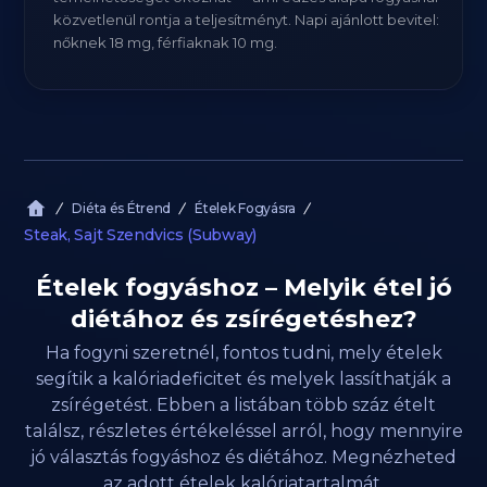
közvetlenül rontja a teljesítményt. Napi ajánlott bevitel:
nőknek 18 mg, férfiaknak 10 mg.
Diéta és Étrend
Ételek Fogyásra
Steak, Sajt Szendvics (Subway)
Ételek fogyáshoz – Melyik étel jó
diétához és zsírégetéshez?
Ha fogyni szeretnél, fontos tudni, mely ételek
segítik a kalóriadeficitet és melyek lassíthatják a
zsírégetést. Ebben a listában több száz ételt
találsz, részletes értékeléssel arról, hogy mennyire
jó választás fogyáshoz és diétához. Megnézheted
az adott ételek kalóriatartalmát,