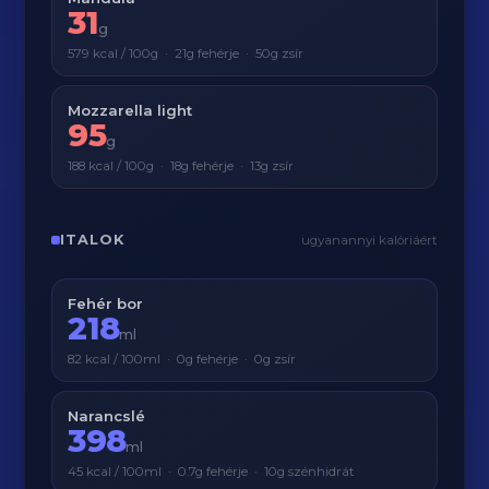
31
g
579 kcal / 100g · 21g fehérje · 50g zsír
Mozzarella light
95
g
188 kcal / 100g · 18g fehérje · 13g zsír
ITALOK
ugyanannyi kalóriáért
Fehér bor
218
ml
82 kcal / 100ml · 0g fehérje · 0g zsír
Narancslé
398
ml
45 kcal / 100ml · 0.7g fehérje · 10g szénhidrát