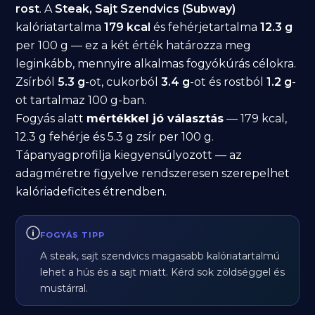
rost
. A
Steak, Sajt Szendvics (Subway)
kalóriatartalma
179 kcal
és fehérjetartalma
12.3 g
per 100 g — ez a két érték határozza meg
leginkább, mennyire alkalmas fogyókúrás célokra.
Zsírból
5.3 g
-ot, cukorból
3.4 g
-ot és rostból
1.2 g
-
ot tartalmaz 100 g-ban.
Fogyás alatt
mértékkel jó választás
— 179 kcal,
12.3 g fehérje és 5.3 g zsír per 100 g.
Tápanyagprofilja kiegyensúlyozott — az
adagméretre figyelve rendszeresen szerepelhet
kalóriadeficites étrendben.
FOGYÁS TIPP
A steak, sajt szendvics magasabb kalóriatartalmú
lehet a hús és a sajt miatt. Kérd sok zöldséggel és
mustárral.