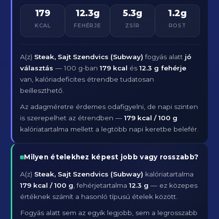
179
12.3g
5.3g
1.2g
KCAL
FEHÉRJE
ZSÍR
ROST
A(z)
Steak, Sajt Szendvics (Subway)
fogyás alatt
jó
választás
— 100 g-ban
179 kcal
és
12.3 g fehérje
van, kalóriadeficites étrendbe tudatosan
beilleszthető.
Az adagméretre érdemes odafigyelni, de napi szinten
is szerepelhet az étrendben —
179 kcal / 100 g
kalóriatartalma mellett a legtöbb napi keretbe belefér.
Milyen ételekhez képest jobb vagy rosszabb?
A(z)
Steak, Sajt Szendvics (Subway)
kalóriatartalma
179 kcal / 100 g
, fehérjetartalma
12.3 g
— ez közepes
értéknek számít a hasonló típusú ételek között.
Fogyás alatt sem az egyik legjobb, sem a legrosszabb