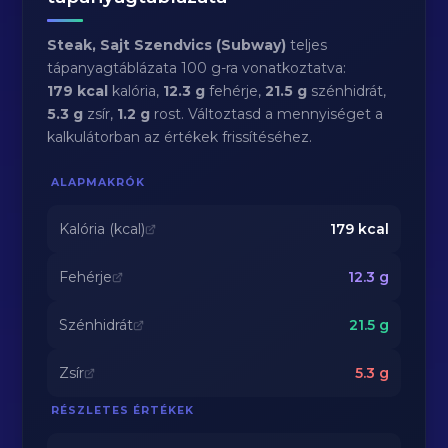
Steak, Sajt Szendvics (Subway)
teljes
tápanyagtáblázata 100 g-ra vonatkoztatva:
179 kcal
kalória,
12.3 g
fehérje,
21.5 g
szénhidrát,
5.3 g
zsír,
1.2 g
rost. Változtasd a mennyiséget a
kalkulátorban az értékek frissítéséhez.
ALAPMAKRÓK
Kalória (kcal)
179
kcal
Fehérje
12.3
g
Szénhidrát
21.5
g
Zsír
5.3
g
RÉSZLETES ÉRTÉKEK