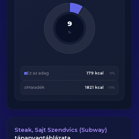
9
%
Ez az adag
179 kcal
9%
Maradék
1821 kcal
91%
Steak, Sajt Szendvics (Subway)
tápanyagtáblázata