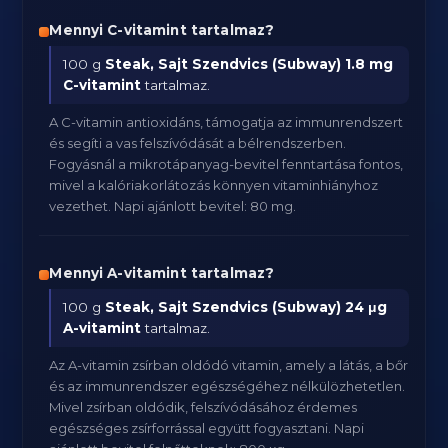
Mennyi C-vitamint tartalmaz?
100 g
Steak, Sajt Szendvics (Subway)
1.8 mg
C-vitamint
tartalmaz.
A C-vitamin antioxidáns, támogatja az immunrendszert
és segíti a vas felszívódását a bélrendszerben.
Fogyásnál a mikrotápanyag-bevitel fenntartása fontos,
mivel a kalóriakorlátozás könnyen vitaminhiányhoz
vezethet. Napi ajánlott bevitel: 80 mg.
Mennyi A-vitamint tartalmaz?
100 g
Steak, Sajt Szendvics (Subway)
24 μg
A-vitamint
tartalmaz.
Az A-vitamin zsírban oldódó vitamin, amely a látás, a bőr
és az immunrendszer egészségéhez nélkülözhetetlen.
Mivel zsírban oldódik, felszívódásához érdemes
egészséges zsírforrással együtt fogyasztani. Napi