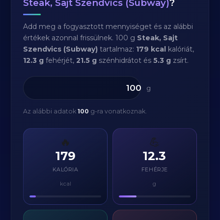
Steak, Sajt Szendvics (Subway)
?
Add meg a fogyasztott mennyiséget és az alábbi
értékek azonnal frissülnek. 100 g
Steak, Sajt
Szendvics (Subway)
tartalmaz:
179 kcal
kalóriát,
12.3 g
fehérjét,
21.5 g
szénhidrátot és
5.3 g
zsírt.
g
Az alábbi adatok
100
g-ra vonatkoznak.
🔥
💪
179
12.3
KALÓRIA
FEHÉRJE
kcal
g