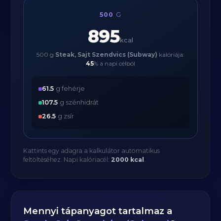
500
G
895
kcal
500 g
Steak, Sajt Szendvics (Subway)
kalóriája:
45
% a napi célból
61.5
g fehérje
107.5
g szénhidrát
26.5
g zsír
Kattints egy adagra a kalkulátor automatikus
feltöltéséhez. Napi kalóriacél:
2000 kcal
.
Mennyi tápanyagot tartalmaz a