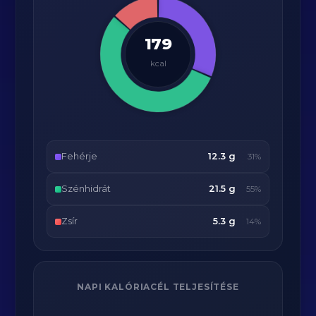
179
kcal
Fehérje
12.3 g
31%
Szénhidrát
21.5 g
55%
Zsír
5.3 g
14%
NAPI KALÓRIACÉL TELJESÍTÉSE