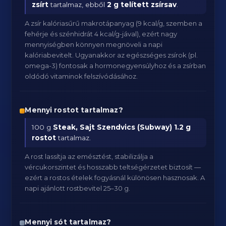
zsírt
tartalmaz, ebből
2 g telített zsírsav
.
A zsír kalóriasűrű makrotápanyag (9 kcal/g, szemben a
fehérje és szénhidrát 4 kcal/g-jával), ezért nagy
mennyiségben könnyen megnöveli a napi
kalóriabevitelt. Ugyanakkor az egészséges zsírok (pl.
omega-3) fontosak a hormonegyensúlyhoz és a zsírban
oldódó vitaminok felszívódásához.
Mennyi rostot tartalmaz?
100 g
Steak, Sajt Szendvics (Subway)
1.2 g
rostot
tartalmaz.
A rost lassítja az emésztést, stabilizálja a
vércukorszintet és hosszabb teltségérzetet biztosít —
ezért a rostos ételek fogyásnál különösen hasznosak. A
napi ajánlott rostbevitel 25–30 g.
Mennyi sót tartalmaz?