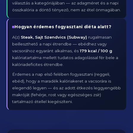
választás a kategóriájában — az adagméret és a napi
összkalória a döntő tényező, nem az étel önmagában.
Hogyan érdemes fogyasztani diéta alatt?
A(z)
Steak, Sajt Szendvics (Subway)
rugalmasan
beilleszthető a napi étrendbe — ebédhez vagy
vacsorához egyaránt alkalmas, és
179 kcal / 100 g
kalóriatartalma mellett tudatos adagolással fér bele a
kalóriadeficites étrendbe.
Érdemes a nap első felében fogyasztani (reggeli,
ebéd), hogy a maradék kalóriakeret a vacsorára is
elegendő legyen — és az adott étkezés leggyengébb
makróját (fehérje, rost vagy egészséges zsír)
tartalmazó étellel kiegészíteni.