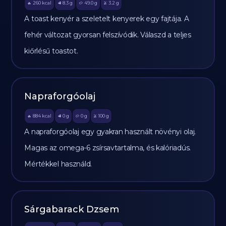
260
kcal
8.3
g
49.0
g
3.2
g
🔥
🥩
🥔
🫒
A toast kenyér a szeletelt kenyerek egy fajtája. A
fehér változat gyorsan felszívódik. Válaszd a teljes
kiőrlésű toastot.
Napraforgóolaj
884
kcal
0
g
0
g
100
g
🔥
🥩
🥔
🫒
A napraforgóolaj egy gyakran használt növényi olaj.
Magas az omega-6 zsírsavtartalma, és kalóriadús.
Mértékkel használd.
Sárgabarack Dzsem