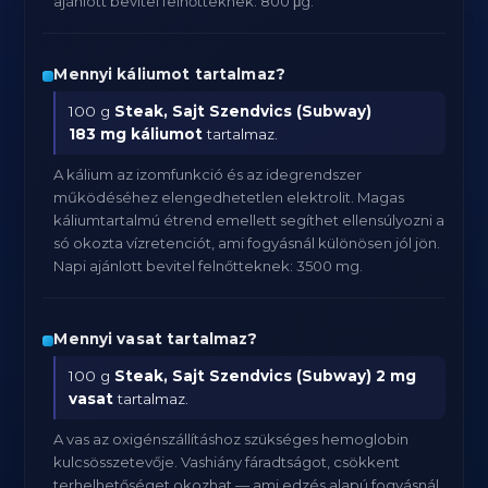
ajánlott bevitel felnőtteknek: 800 μg.
Mennyi káliumot tartalmaz?
100 g
Steak, Sajt Szendvics (Subway)
183 mg káliumot
tartalmaz.
A kálium az izomfunkció és az idegrendszer
működéséhez elengedhetetlen elektrolit. Magas
káliumtartalmú étrend emellett segíthet ellensúlyozni a
só okozta vízretenciót, ami fogyásnál különösen jól jön.
Napi ajánlott bevitel felnőtteknek: 3500 mg.
Mennyi vasat tartalmaz?
100 g
Steak, Sajt Szendvics (Subway)
2 mg
vasat
tartalmaz.
A vas az oxigénszállításhoz szükséges hemoglobin
kulcsösszetevője. Vashiány fáradtságot, csökkent
terhelhetőséget okozhat — ami edzés alapú fogyásnál