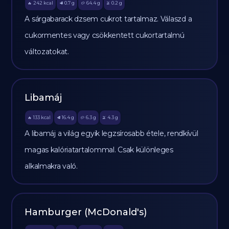
242
kcal
0.7
g
64.4
g
0.2
g
🔥
🥩
🥔
🫒
A sárgabarack dzsem cukrot tartalmaz. Válaszd a
cukormentes vagy csökkentett cukortartalmú
változatokat.
Libamáj
133
kcal
16.4
g
6.3
g
4.3
g
🔥
🥩
🥔
🫒
A libamáj a világ egyik legzsírosabb étele, rendkívül
magas kalóriatartalommal. Csak különleges
alkalmakra való.
Hamburger (McDonald's)