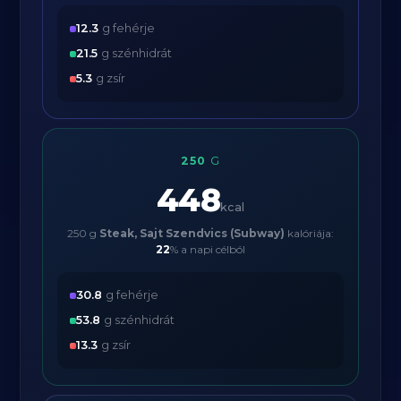
12.3
g fehérje
21.5
g szénhidrát
5.3
g zsír
250
G
448
kcal
250 g
Steak, Sajt Szendvics (Subway)
kalóriája:
22
% a napi célból
30.8
g fehérje
53.8
g szénhidrát
13.3
g zsír