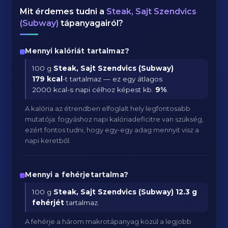
Mit érdemes tudni a
Steak, Sajt Szendvics
(Subway)
tápanyagairól?
Mennyi kalóriát tartalmaz?
100 g
Steak, Sajt Szendvics (Subway)
179 kcal
-t tartalmaz — ez egy átlagos
2000 kcal-s napi célhoz képest kb.
9
%
.
A kalória az étrendben elfoglalt hely legfontosabb
mutatója: fogyáshoz napi kalóriadeficitre van szükség,
ezért fontos tudni, hogy egy-egy adag mennyit visz a
napi keretből.
Mennyi a fehérjetartalma?
100 g
Steak, Sajt Szendvics (Subway)
12.3 g
fehérjét
tartalmaz.
A fehérje a három makrotápanyag közül a legjobb