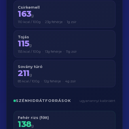
Csirkemell
163
g
110 kcal / 100g · 23g fehérje · 1g zsír
Tojás
115
g
155 kcal / 100g · 13g fehérje · 11g zsír
Sovány túró
211
g
85 kcal / 100g · 12g fehérje · 4g zsír
SZÉNHIDRÁTFORRÁSOK
ugyanannyi kalóriáért
Fehér rizs (főtt)
138
g