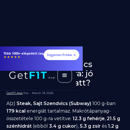
Több 1000+ elégedett tag
Ingyenes Próba →
★★★★★
Steak, Sajt Szendvics
(Subway) fogyásra: jó
választás diéta alatt?
GetFIT App
Írta -
March 19, 2026
A(z)
Steak, Sajt Szendvics (Subway)
100 g-ban
179 kcal
energiát tartalmaz. Makrótápanyag-
összetétele 100 g-ra vetítve:
12.3 g fehérje
,
21.5 g
szénhidrát
(ebből
3.4 g cukor
),
5.3 g zsír
és
1.2 g