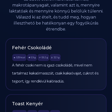
makrotápanyagait, valamint azt is, mennyire
laktatóak és mennyire könnyű belőlük túlenni.
Válaszd ki az ételt, és tudd meg, hogyan
illeszthető be hatékonyan egy fogyókúrás
étrendbe.
Fehér Csokoládé
539
kcal
5.9
g
59.2
g
32.1
g
🔥
🥩
🥔
🫒
A fehér csoki nem is igazi csokoládé, mivel nem
tartalmaz kakaómasszát, csak kakaóvajat, cukrot és
tejport, így rendkívül kalóriadús.
Toast Kenyér