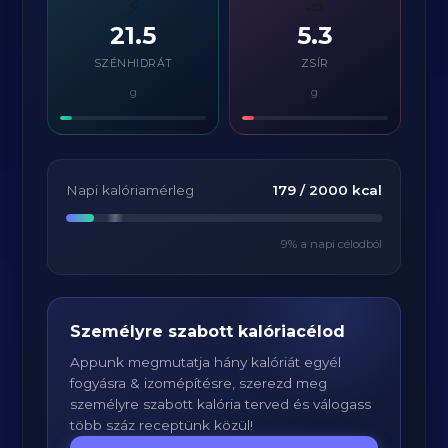
⚡
🧈
21.5
5.3
SZÉNHIDRÁT
ZSÍR
g
g
Napi kalóriamérleg
179
/
2000
kcal
9
% a napi célodból
Személyre szabott kalóriacélod
Appunk megmutatja hány kalóriát egyél
fogyásra & izomépítésre, szerezd meg
személyre szabott kalória terved és válogass
több száz receptünk közül!