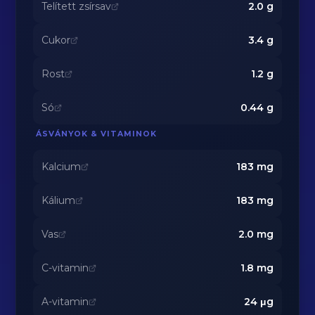
Telített zsírsav
2.0
g
Cukor
3.4
g
Rost
1.2
g
Só
0.44
g
ÁSVÁNYOK & VITAMINOK
Kalcium
183
mg
Kálium
183
mg
Vas
2.0
mg
C-vitamin
1.8
mg
A-vitamin
24
μg