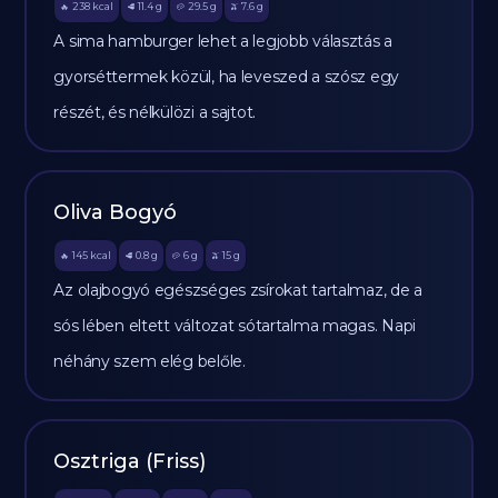
238
kcal
11.4
g
29.5
g
7.6
g
🔥
🥩
🥔
🫒
A sima hamburger lehet a legjobb választás a
gyorséttermek közül, ha leveszed a szósz egy
részét, és nélkülözi a sajtot.
Oliva Bogyó
145
kcal
0.8
g
6
g
15
g
🔥
🥩
🥔
🫒
Az olajbogyó egészséges zsírokat tartalmaz, de a
sós lében eltett változat sótartalma magas. Napi
néhány szem elég belőle.
Osztriga (Friss)