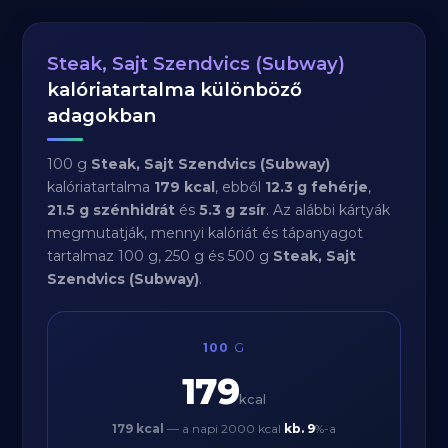
Steak, Sajt Szendvics (Subway)
kalóriatartalma különböző
adagokban
100 g
Steak, Sajt Szendvics (Subway)
kalóriatartalma
179 kcal
, ebből
12.3 g fehérje
,
21.5 g szénhidrát
és
5.3 g zsír
. Az alábbi kártyák
megmutatják, mennyi kalóriát és tápanyagot
tartalmaz 100 g, 250 g és 500 g
Steak, Sajt
Szendvics (Subway)
.
100
G
179
kcal
179 kcal
— a napi 2000 kcal
kb.
9
%-a