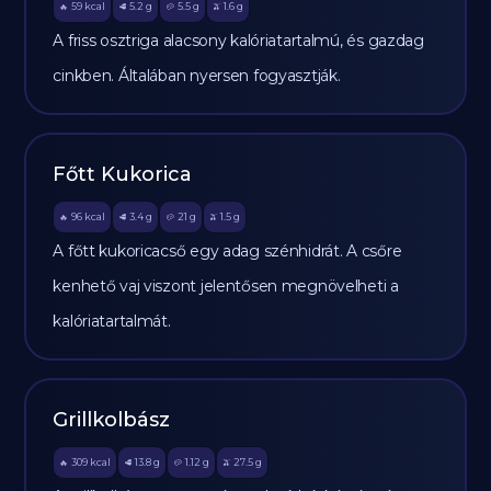
59
kcal
5.2
g
5.5
g
1.6
g
🔥
🥩
🥔
🫒
A friss osztriga alacsony kalóriatartalmú, és gazdag
cinkben. Általában nyersen fogyasztják.
Főtt Kukorica
96
kcal
3.4
g
21
g
1.5
g
🔥
🥩
🥔
🫒
A főtt kukoricacső egy adag szénhidrát. A csőre
kenhető vaj viszont jelentősen megnövelheti a
kalóriatartalmát.
Grillkolbász
309
kcal
13.8
g
1.12
g
27.5
g
🔥
🥩
🥔
🫒