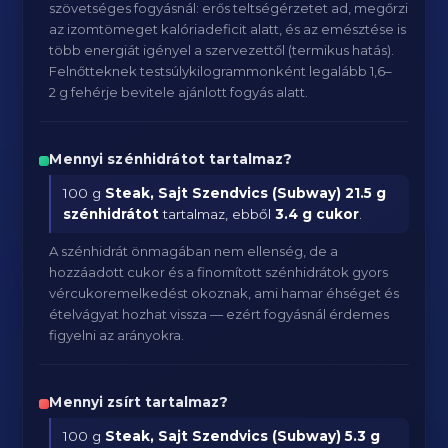
szövetséges fogyásnál: erős teltségérzetet ad, megőrzi
az izomtömeget kalóriadeficit alatt, és az emésztése is
több energiát igényel a szervezettől (termikus hatás).
Felnőtteknek testsúlykilogrammonként legalább 1,6–
2 g fehérje bevitele ajánlott fogyás alatt.
Mennyi szénhidrátot tartalmaz?
100 g
Steak, Sajt Szendvics (Subway)
21.5 g
szénhidrátot
tartalmaz, ebből
3.4 g cukor
.
A szénhidrát önmagában nem ellenség, de a
hozzáadott cukor és a finomított szénhidrátok gyors
vércukoremelkedést okoznak, ami hamar éhséget és
ételvágyat hozhat vissza — ezért fogyásnál érdemes
figyelni az arányokra.
Mennyi zsírt tartalmaz?
100 g
Steak, Sajt Szendvics (Subway)
5.3 g