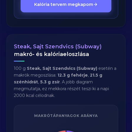
Kalória tervem megkapom
Steak, Sajt Szendvics (Subway)
makró- és kalóriaeloszlása
100 g
Steak, Sajt Szendvics (Subway)
esetén a
makrók megoszlása:
12.3 g fehérje
,
21.5 g
szénhidrát
,
5.3 g zsír
. A jobb diagram
megmutatja, ez mekkora részét teszi ki a napi
2000 kcal célodnak.
MAKRÓTÁPANYAGOK ARÁNYA