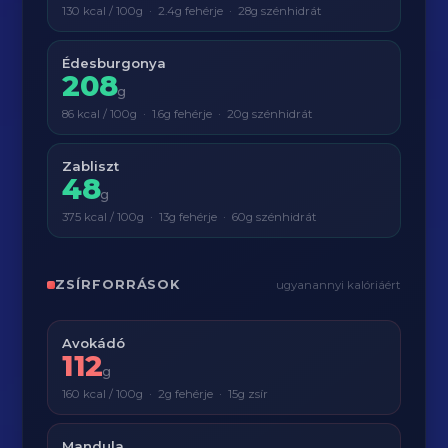
130 kcal / 100g · 2.4g fehérje · 28g szénhidrát
Édesburgonya
208
g
86 kcal / 100g · 1.6g fehérje · 20g szénhidrát
Zabliszt
48
g
375 kcal / 100g · 13g fehérje · 60g szénhidrát
ZSÍRFORRÁSOK
ugyanannyi kalóriáért
Avokádó
112
g
160 kcal / 100g · 2g fehérje · 15g zsír
Mandula