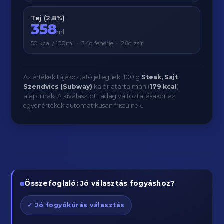
Tej (2,8%)
358
ml
50 kcal / 100ml · 3.4g fehérje · 2.8g zsír
Az értékek tájékoztató jellegűek, 100 g
Steak, Sajt
Szendvics (Subway)
kalóriatartalmán (
179 kcal
)
alapulnak. A kiválasztott adag változtatásakor az
egyenértékek automatikusan frissülnek.
Összefoglaló: Jó választás fogyáshoz?
✓ Jó fogyókúrás választás