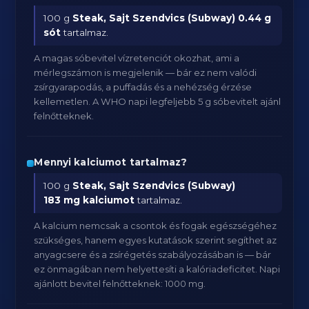
100 g
Steak, Sajt Szendvics (Subway)
0.44 g
sót
tartalmaz.
A magas sóbevitel vízretenciót okozhat, ami a
mérlegszámon is megjelenik — bár ez nem valódi
zsírgyarapodás, a puffadás és a nehézség érzése
kellemetlen. A WHO napi legfeljebb 5 g sóbevitelt ajánl
felnőtteknek.
Mennyi kalciumot tartalmaz?
100 g
Steak, Sajt Szendvics (Subway)
183 mg kalciumot
tartalmaz.
A kalcium nemcsak a csontok és fogak egészségéhez
szükséges, hanem egyes kutatások szerint segíthet az
anyagcsere és a zsírégetés szabályozásában is — bár
ez önmagában nem helyettesíti a kalóriadeficitet. Napi
ajánlott bevitel felnőtteknek: 1000 mg.