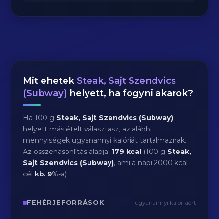
Mit ehetek
Steak, Sajt Szendvics
(Subway)
helyett, ha fogyni akarok?
Ha 100 g
Steak, Sajt Szendvics (Subway)
helyett más ételt választasz, az alábbi
mennyiségek ugyanannyi kalóriát tartalmaznak.
Az összehasonlítás alapja:
179 kcal
(100 g
Steak,
Sajt Szendvics (Subway)
, ami a napi 2000 kcal
cél
kb.
9
%-a).
FEHÉRJEFORRÁSOK
ugyanannyi kalóriáért