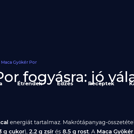
Maca Gyökér Por
r fogyásra: jó vál
a
Étrendek
Edzés
Receptek
K
cal
energiát tartalmaz. Makrótápanyag-összetétele
3 g cukor
),
2.2 g zsír
és
8.5 g rost
. A
Maca Gyökér