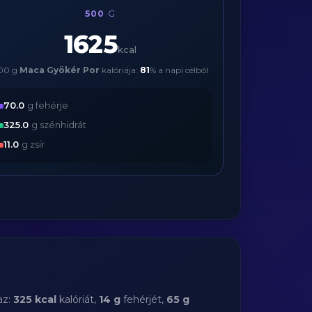
500
G
1625
kcal
00 g
Maca Gyökér Por
kalóriája:
81
% a napi célból
70.0
g fehérje
325.0
g szénhidrát
11.0
g zsír
az:
325 kcal
kalóriát,
14 g
fehérjét,
65 g