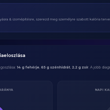
ásra & izomépítésre, szerezd meg személyre szabott kalória terv
iaeloszlása
goszlása:
14 g fehérje
,
65 g szénhidrát
,
2.2 g zsír
. A jobb dia
ARÁNYA
NAPI KA