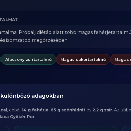
RTALMA?
rtalma. Próbálj diétád alatt több magas fehérjetartalmú
 és izomzatod megőrzésében.
Alacsony zsírtartalmú
Magas cukortartalmú
Magas 
a különböző adagokban
kcal
, ebből
14 g fehérje
,
65 g szénhidrát
és
2.2 g zsír
. Az aláb
aca Gyökér Por
.