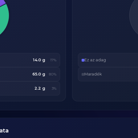
14.0 g
Ez az adag
17%
65.0 g
Maradék
80%
2.2 g
3%
ata