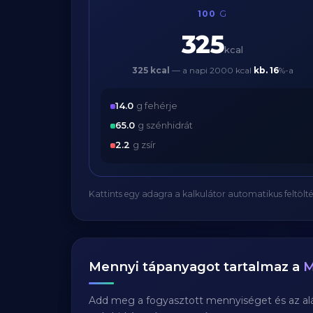
100
G
325
kcal
325 kcal
— a napi 2000 kcal
kb.
16
%-a
14.0
g fehérje
65.0
g szénhidrát
2.2
g zsír
Kattints egy adagra a kalkulátor automatikus feltölté
Mennyi tápanyagot tartalmaz a
M
Add meg a fogyasztott mennyiséget és az aláb