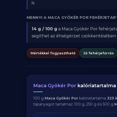
is.
MENNYI A MACA GYÖKÉR POR FEHÉRJETA
14 g / 100 g
a Maca Gyökér Por fehérjeta
segíthet az éhségérzet csökkentésében
Mértékkel fogyasztható
Jó fehérjeforrás
Maca Gyökér Por
kalóriatartalm
100 g
Maca Gyökér Por
kalóriatartalma
325 
tápanyagot tartalmaz 100 g, 250 g és 500 g
M