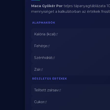
Maca Gyökér Por
teljes tápanyagtáblázata 1
mennyiséget a kalkulátorban az értékek frissí
ALAPMAKRÓK
Kalória (kcal)
Fehérje
Szénhidrát
Zsír
RÉSZLETES ÉRTÉKEK
Telített zsírsav
Cukor