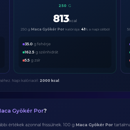
250
G
813
kcal
250 g
Maca Gyökér Por
kalóriája:
41
% a napi célból
5
35.0
g fehérje
162.5
g szénhidrát
5.5
g zsír
séhez. Napi kalóriacél:
2000 kcal
.
aca Gyökér Por
?
bi értékek azonnal frissülnek. 100 g
Maca Gyökér Por
tartalm