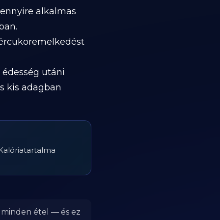
mennyire alkalmas
ban.
vércukoremelkedést
 édesség utáni
és kis adagban
 Kalóriatartalma
r minden étel — és ez