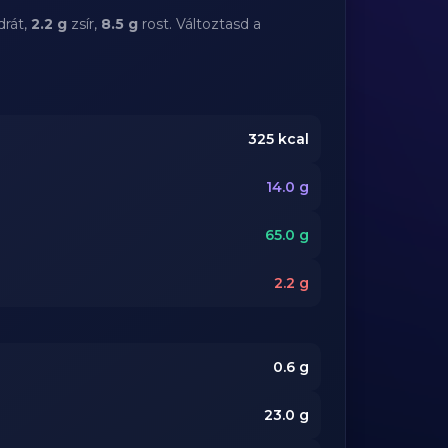
drát,
2.2 g
zsír,
8.5 g
rost. Változtasd a
325
kcal
14.0
g
65.0
g
2.2
g
0.6
g
23.0
g