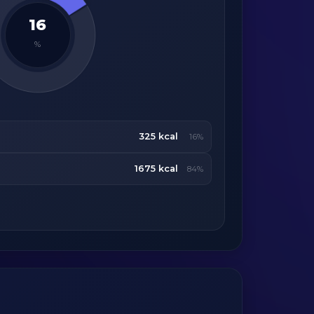
16
%
325 kcal
16%
1675 kcal
84%