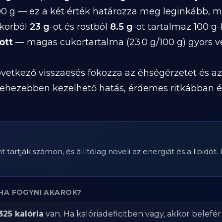
00 g — ez a két érték határozza meg leginkább, 
ukorból
23 g
-ot és rostból
8.5 g
-ot tartalmaz 100 g-
ott
— magas cukortartalma (23.0 g/100 g) gyors 
etkező visszaesés fokozza az éhségérzetet és az
gnehezebben kezelhető hatás, érdemes ritkábban 
rtják számon, és állítólag növeli az energiát és a libidót.
HA FOGYNI AKAROK?
325 kalória
van. Ha kalóriadeficitben vagy, akkor belefé