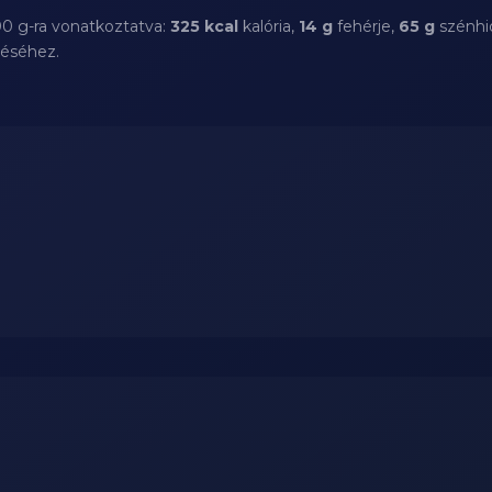
00 g-ra vonatkoztatva:
325 kcal
kalória,
14 g
fehérje,
65 g
szénhi
téséhez.