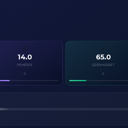
💪
⚡
14.0
65.0
FEHÉRJE
SZÉNHIDRÁT
g
g