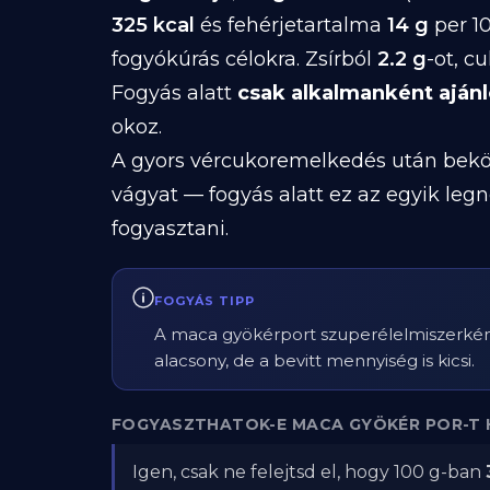
325 kcal
és fehérjetartalma
14 g
per 1
fogyókúrás célokra. Zsírból
2.2 g
-ot, c
Fogyás alatt
csak alkalmanként ajánl
okoz.
A gyors vércukoremelkedés után beköv
vágyat — fogyás alatt ez az egyik le
fogyasztani.
FOGYÁS TIPP
A maca gyökérport szuperélelmiszerként ta
alacsony, de a bevitt mennyiség is kicsi.
FOGYASZTHATOK-E MACA GYÖKÉR POR-T 
Igen, csak ne felejtsd el, hogy 100 g-ban