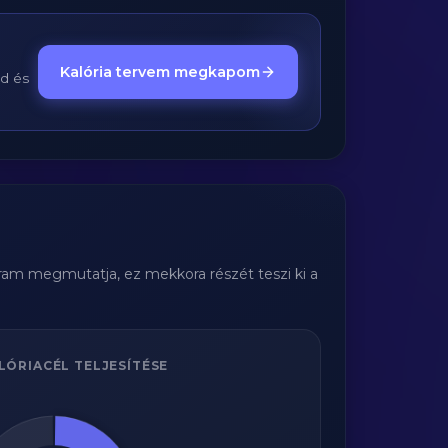
Kalória tervem megkapom
ed és
gram megmutatja, ez mekkora részét teszi ki a
LÓRIACÉL TELJESÍTÉSE