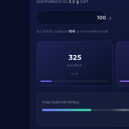
szénhidrátot és
2.2 g
zsírt.
g
Az alábbi adatok
100
g-ra vonatkoznak.
🔥
325
KALÓRIA
kcal
Napi kalóriamérleg