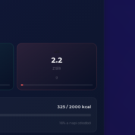
🧈
2.2
ZSÍR
g
325
/
2000
kcal
16
% a napi célodból