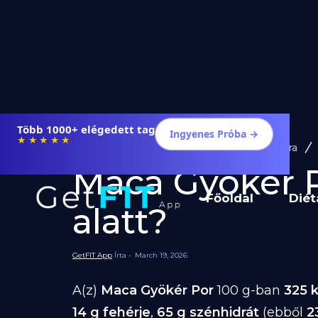
Több 1000+ elégedett tag
Ingyenes Próba →
★★★★★
Diéta és Étrend
Ételek Fogyásra
Maca Gyökér Po
Főoldal
Diét
alatt?
GetFIT App
Írta -
March 19, 2026
A(z)
Maca Gyökér Por
100 g-ban
325 k
14 g fehérje
,
65 g szénhidrát
(ebből
2