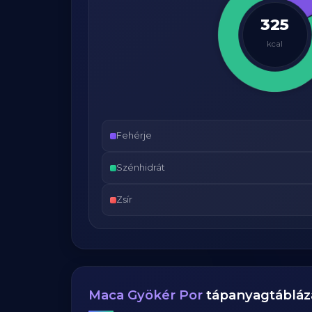
325
kcal
Fehérje
Szénhidrát
Zsír
Maca Gyökér Por
tápanyagtábláz