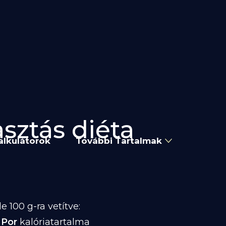
asztás diéta
alkulátorok
További Tartalmak
 100 g-ra vetítve:
 Por
kalóriatartalma