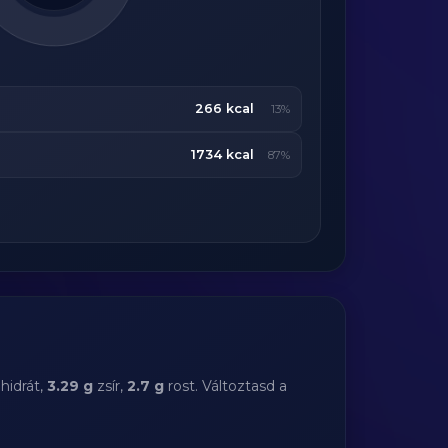
266 kcal
13%
1734 kcal
87%
hidrát,
3.29 g
zsír,
2.7 g
rost. Változtasd a