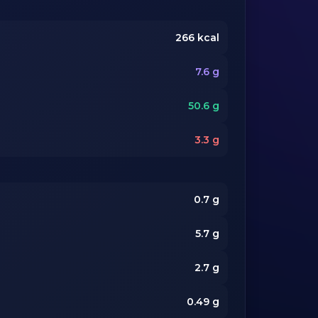
266
kcal
7.6
g
50.6
g
3.3
g
0.7
g
5.7
g
2.7
g
0.49
g