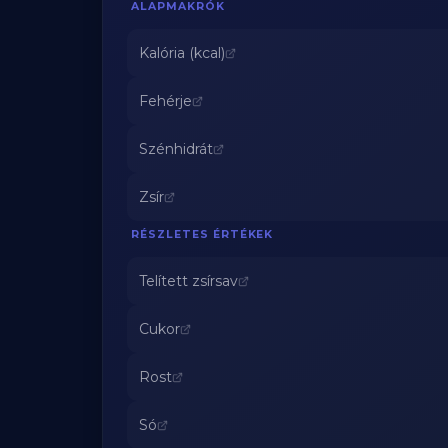
ALAPMAKRÓK
Kalória (kcal)
Fehérje
Szénhidrát
Zsír
RÉSZLETES ÉRTÉKEK
Telített zsírsav
Cukor
Rost
Só