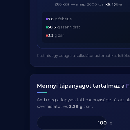
266 kcal
— a napi 2000 kcal
kb.
13
%-a
7.6
g fehérje
50.6
g szénhidrát
3.3
g zsír
Kattints egy adagra a kalkulátor automatikus feltölté
Mennyi tápanyagot tartalmaz a
F
Add meg a fogyasztott mennyiséget és az aláb
szénhidrátot és
3.29 g
zsírt.
g