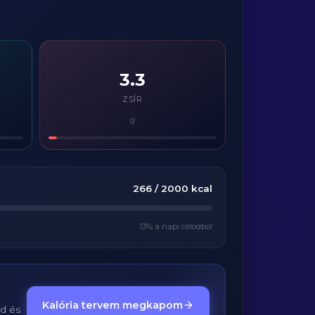
🧈
3.3
ZSÍR
g
266
/
2000
kcal
13
% a napi célodból
Kalória tervem megkapom
ed és