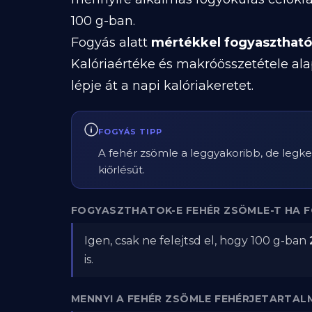
100 g-ban.
Fogyás alatt
mértékkel fogyasztható
Kalóriaértéke és makróösszetétele ala
lépje át a napi kalóriakeretet.
FOGYÁS TIPP
A fehér zsömle a leggyakoribb, de legk
kiőrlésűt.
FOGYASZTHATOK-E FEHÉR ZSÖMLE-T HA 
Igen, csak ne felejtsd el, hogy 100 g-ban
is.
MENNYI A FEHÉR ZSÖMLE FEHÉRJETARTAL