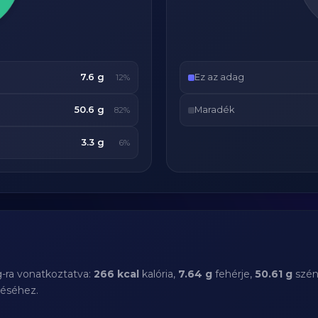
7.6 g
Ez az adag
12%
50.6 g
Maradék
82%
3.3 g
6%
g-ra vonatkoztatva:
266 kcal
kalória,
7.64 g
fehérje,
50.61 g
szén
téséhez.