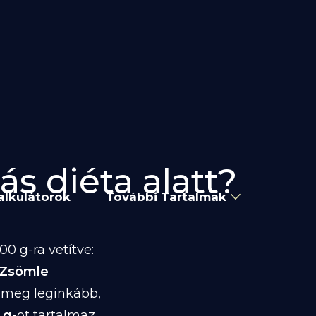
ás diéta alatt?
alkulátorok
További Tartalmak
0 g-ra vetítve:
 Zsömle
a meg leginkább,
 g
-ot tartalmaz