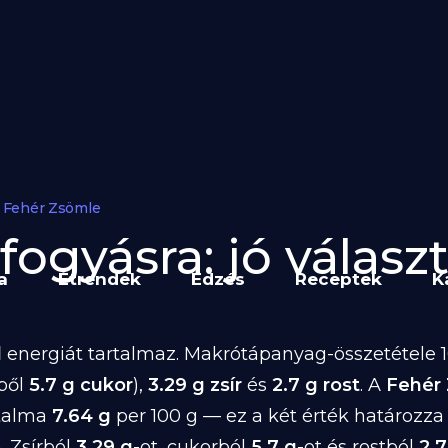
Fehér Zsömle
ogyásra: jó választ
a
Étrendek
Edzés
Receptek
K
l
energiát tartalmaz. Makrótápanyag-összetétele 10
ből
5.7 g cukor
),
3.29 g zsír
és
2.7 g rost
. A
Fehér
rtalma
7.64 g
per 100 g — ez a két érték határozz
. Zsírból
3.29 g
-ot, cukorból
5.7 g
-ot és rostból
2.7