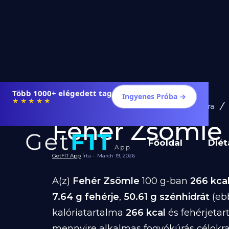
Több 1000+ elégedett tag
Ingyenes Próba →
★★★★★
Diéta és Étrend
Ételek Fogyásra
Fehér Zsömle f
Főoldal
Diét
GetFIT App
Írta -
March 19, 2026
A(z)
Fehér Zsömle
100 g-ban
266 kca
7.64 g fehérje
,
50.61 g szénhidrát
(eb
kalóriatartalma
266 kcal
és fehérjeta
mennyire alkalmas fogyókúrás célokra