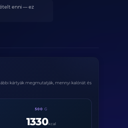
ételt enni — ez
alábbi kártyák megmutatják, mennyi kalóriát és
500
G
1330
kcal