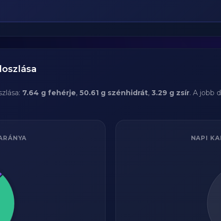
loszlása
zlása:
7.64 g fehérje
,
50.61 g szénhidrát
,
3.29 g zsír
. A jobb
ARÁNYA
NAPI KA