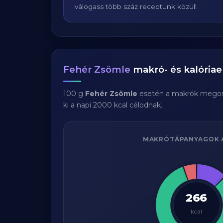
válogass több száz receptünk közül!
Fehér Zsömle
makró- és kalóriae
100 g
Fehér Zsömle
esetén a makrók megos
ki a napi 2000 kcal célodnak.
MAKRÓTÁPANYAGOK 
266
kcal