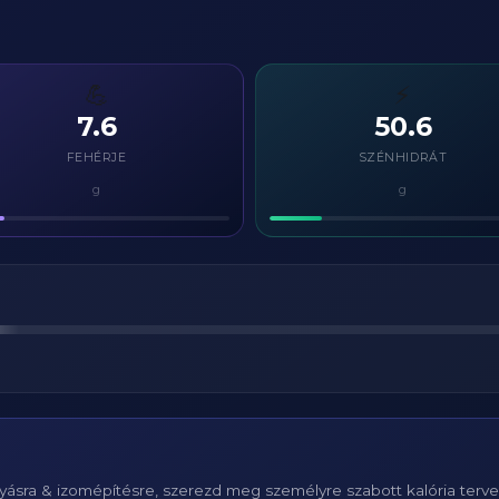
💪
⚡
7.6
50.6
FEHÉRJE
SZÉNHIDRÁT
g
g
ásra & izomépítésre, szerezd meg személyre szabott kalória terv