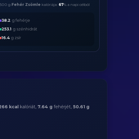
500 g
Fehér Zsömle
kalóriája:
67
% a napi célból
38.2
g fehérje
253.1
g szénhidrát
16.4
g zsír
266 kcal
kalóriát,
7.64 g
fehérjét,
50.61 g