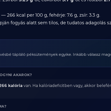
— 266 kcal per 100 g, fehérje: 7.6 g, zsír: 3.3 g.
pján fogyás alatt sem tilos, de tudatos adagolás 
evésbé tápláló péksütemények egyike. Inkább válassz magva
FOGYNI AKAROK?
266 kalória
van. Ha kalóriadeficitben vagy, akkor belefé
MA?