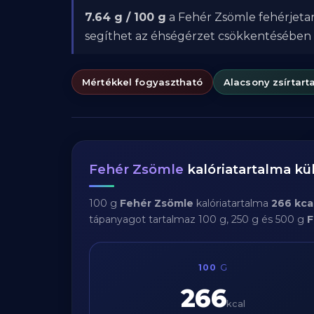
7.64 g / 100 g
a Fehér Zsömle fehérjetar
segíthet az éhségérzet csökkentésében
Mértékkel fogyasztható
Alacsony zsírtart
Fehér Zsömle
kalóriatartalma k
100 g
Fehér Zsömle
kalóriatartalma
266 kca
tápanyagot tartalmaz 100 g, 250 g és 500 g
F
100
G
266
kcal