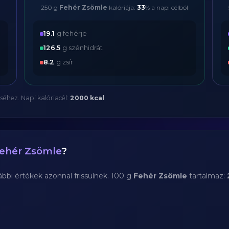
250 g
Fehér Zsömle
kalóriája:
33
% a napi célból
19.1
g fehérje
126.5
g szénhidrát
8.2
g zsír
séhez. Napi kalóriacél:
2000 kcal
.
ehér Zsömle
?
bi értékek azonnal frissülnek. 100 g
Fehér Zsömle
tartalmaz: