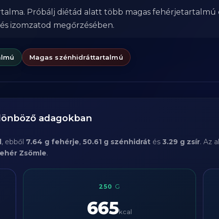
talma. Próbálj diétád alatt több magas fehérjetartalmú 
 és izomzatod megőrzésében.
almú
Magas szénhidráttartalmú
ülönböző adagokban
l
, ebből
7.64 g fehérje
,
50.61 g szénhidrát
és
3.29 g zsír
. Az 
ehér Zsömle
.
250
G
665
kcal