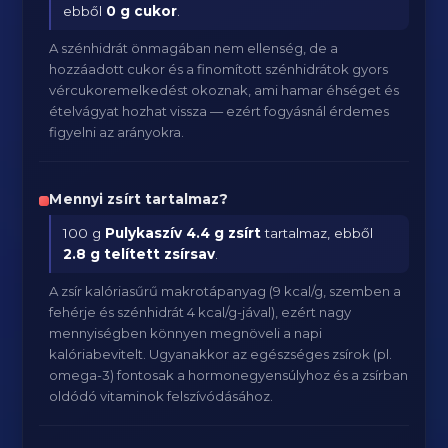
ebből
0 g cukor
.
A szénhidrát önmagában nem ellenség, de a
hozzáadott cukor és a finomított szénhidrátok gyors
vércukoremelkedést okoznak, ami hamar éhséget és
ételvágyat hozhat vissza — ezért fogyásnál érdemes
figyelni az arányokra.
Mennyi zsírt tartalmaz?
100 g
Pulykaszív
4.4 g zsírt
tartalmaz, ebből
2.8 g telített zsírsav
.
A zsír kalóriasűrű makrotápanyag (9 kcal/g, szemben a
fehérje és szénhidrát 4 kcal/g-jával), ezért nagy
mennyiségben könnyen megnöveli a napi
kalóriabevitelt. Ugyanakkor az egészséges zsírok (pl.
omega-3) fontosak a hormonegyensúlyhoz és a zsírban
oldódó vitaminok felszívódásához.