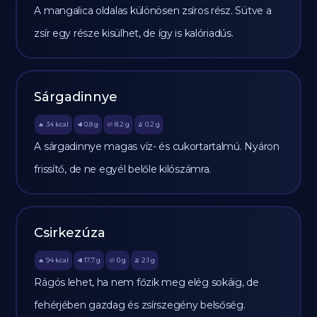
A mangalica oldalas különösen zsíros rész. Sütve a
zsír egy része kisülhet, de így is kalóriadús.
Sárgadinnye
34
kcal
0.8
g
8.2
g
0.2
g
🔥
🥩
🥔
🫒
A sárgadinnye magas víz- és cukortartalmú. Nyáron
frissítő, de ne egyél belőle kilószámra.
Csirkezúza
94
kcal
17.7
g
0
g
2.1
g
🔥
🥩
🥔
🫒
Rágós lehet, ha nem főzik meg elég sokáig, de
fehérjében gazdag és zsírszegény belsőség.