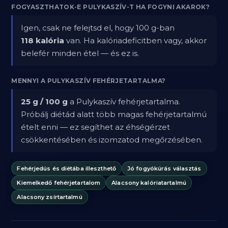
FOGYASZTHATOK-E PULYKASZÍV-T HA FOGYNI AKAROK?
Igen, csak ne felejtsd el, hogy 100 g-ban
118 kalória
van. Ha kalóriadeficitben vagy, akkor
belefér minden étel — és ez is.
MENNYI A PULYKASZÍV FEHÉRJETARTALMA?
25 g / 100 g
a Pulykaszív fehérjetartalma.
Próbálj diétád alatt több magas fehérjetartalmú
ételt enni — ez segíthet az éhségérzet
csökkentésében és izomzatod megőrzésében.
Fehérjedús és diétába illeszthető
Jó fogyókúrás választás
Kiemelkedő fehérjetartalom
Alacsony kalóriatartalmú
Alacsony zsírtartalmú