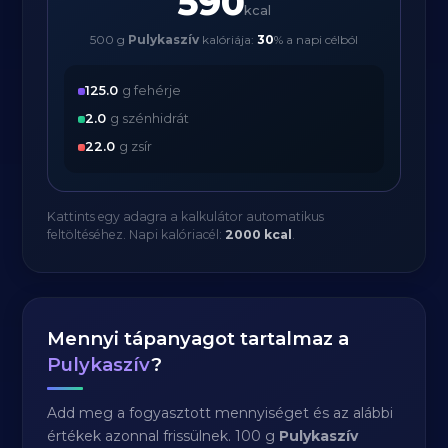
590
kcal
500 g
Pulykaszív
kalóriája:
30
% a napi célból
125.0
g fehérje
2.0
g szénhidrát
22.0
g zsír
Kattints egy adagra a kalkulátor automatikus
feltöltéséhez. Napi kalóriacél:
2000 kcal
.
Mennyi tápanyagot tartalmaz a
Pulykaszív
?
Add meg a fogyasztott mennyiséget és az alábbi
értékek azonnal frissülnek. 100 g
Pulykaszív