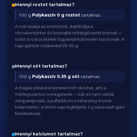
Mennyi rostot tartalmaz?
100 g
Pulykaszív
0 g rostot
tartalmaz.
A rost lassítja az emésztést, stabilizálja a
vércukorszintet és hosszabb teltségérzetet biztosít —
ezért a rostos ételek fogyásnál különösen hasznosak. A
napi ajánlott rostbevitel 25–30 g.
Mennyi sót tartalmaz?
100 g
Pulykaszív
0.35 g sót
tartalmaz.
A magas sóbevitel vízretenciót okozhat, ami a
mérlegszámon is megjelenik — bár ez nem valódi
zsírgyarapodás, a puffadás és a nehézség érzése
kellemetlen. A WHO napi legfeljebb 5 g sóbevitelt ajánl
felnőtteknek.
Mennyi kalciumot tartalmaz?