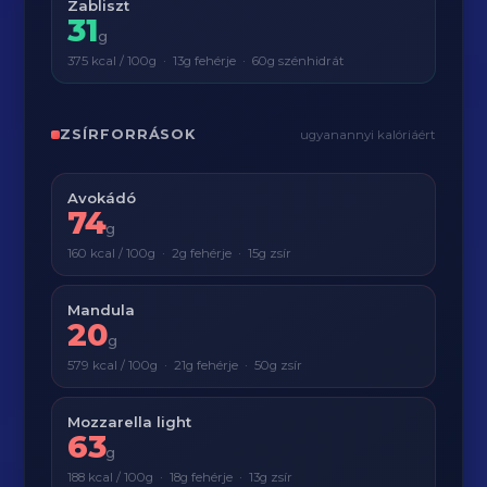
Zabliszt
31
g
375 kcal / 100g · 13g fehérje · 60g szénhidrát
ZSÍRFORRÁSOK
ugyanannyi kalóriáért
Avokádó
74
g
160 kcal / 100g · 2g fehérje · 15g zsír
Mandula
20
g
579 kcal / 100g · 21g fehérje · 50g zsír
Mozzarella light
63
g
188 kcal / 100g · 18g fehérje · 13g zsír