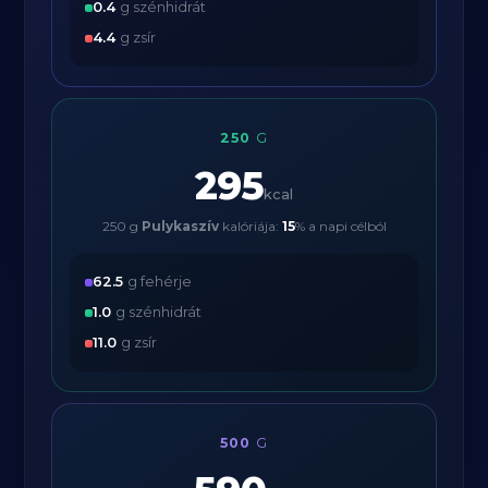
0.4
g szénhidrát
4.4
g zsír
250
G
295
kcal
250 g
Pulykaszív
kalóriája:
15
% a napi célból
62.5
g fehérje
1.0
g szénhidrát
11.0
g zsír
500
G