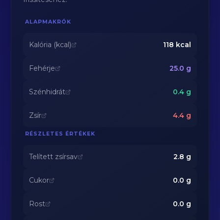
ALAPMAKRÓK
Kalória (kcal)
118
kcal
Fehérje
25.0
g
Szénhidrát
0.4
g
Zsír
4.4
g
RÉSZLETES ÉRTÉKEK
Telített zsírsav
2.8
g
Cukor
0.0
g
Rost
0.0
g