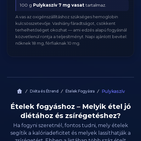
100 g
Pulykaszív
7 mg vasat
tartalmaz.
A vas az oxigénszállításhoz szükséges hemoglobin
kulcsösszetevője. Vashiány fáradtságot, csökkent
terhelhetőséget okozhat — ami edzés alapú fogyásnál
közvetlenül rontja a teljesítményt. Napi ajánlott bevitel:
nőknek 18 mg, férfiaknak 10 mg.
Pulykaszív
Diéta és Étrend
Ételek Fogyásra
Ételek fogyáshoz – Melyik étel jó
diétához és zsírégetéshez?
Ha fogyni szeretnél, fontos tudni, mely ételek
segítik a kalóriadeficitet és melyek lassíthatják a
zsírégetést. Ebben a listában több száz ételt