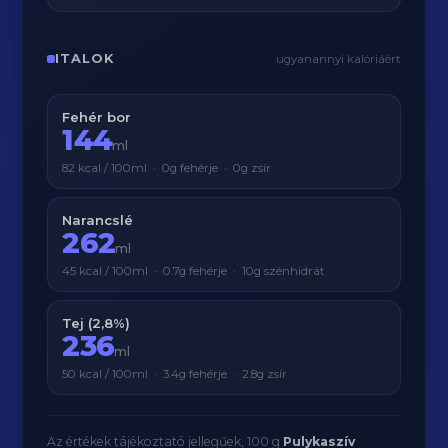
ITALOK
ugyanannyi kalóriáért
Fehér bor
144
ml
82 kcal / 100ml · 0g fehérje · 0g zsír
Narancslé
262
ml
45 kcal / 100ml · 0.7g fehérje · 10g szénhidrát
Tej (2,8%)
236
ml
50 kcal / 100ml · 3.4g fehérje · 2.8g zsír
Az értékek tájékoztató jellegűek, 100 g
Pulykaszív