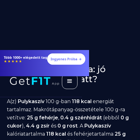
Több 1000+ elégedett tag
Ingyenes Próba →
★★★★★
Pulykaszív fogyásra: jó
választás diéta alatt?
GetFIT App
Írta -
March 19, 2026
A(z)
Pulykaszív
100 g-ban
118 kcal
energiát
tartalmaz. Makrótápanyag-összetétele 100 g-ra
vetítve:
25 g fehérje
,
0.4 g szénhidrát
(ebből
0 g
cukor
),
4.4 g zsír
és
0 g rost
. A
Pulykaszív
kalóriatartalma
118 kcal
és fehérjetartalma
25 g