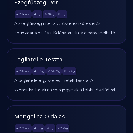
Szegfűszeg Por
274
kcal
6
g
31.6
g
13
g
🔥
🥩
🥔
🫒
A szegfűszeg intenzív, fűszeres ízű, és erős
antioxidáns hatású. Kalóriatartalma elhanyagolható.
Tagliatelle Tészta
288
kcal
9.85
g
54.97
g
3.24
g
🔥
🥩
🥔
🫒
A tagliatelle egy széles metélt tészta. A
szénhidráttartalma megegyezik a többi tésztáéval.
Mangalica Oldalas
277
kcal
16.1
g
0
g
23.6
g
🔥
🥩
🥔
🫒