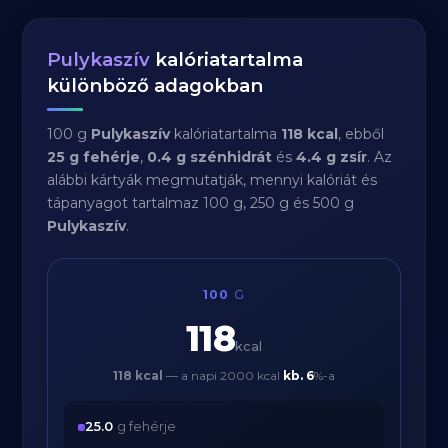
Pulykaszív
kalóriatartalma
különböző adagokban
100 g
Pulykaszív
kalóriatartalma
118 kcal
, ebből
25 g fehérje
,
0.4 g szénhidrát
és
4.4 g zsír
. Az
alábbi kártyák megmutatják, mennyi kalóriát és
tápanyagot tartalmaz 100 g, 250 g és 500 g
Pulykaszív
.
100
G
118
kcal
118 kcal
— a napi 2000 kcal
kb.
6
%-a
25.0
g fehérje