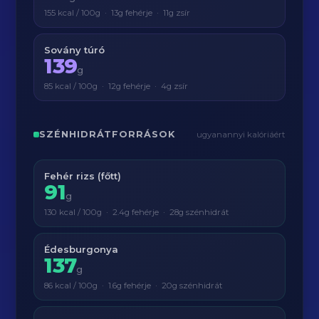
155 kcal / 100g · 13g fehérje · 11g zsír
Sovány túró
139
g
85 kcal / 100g · 12g fehérje · 4g zsír
SZÉNHIDRÁTFORRÁSOK
ugyanannyi kalóriáért
Fehér rizs (főtt)
91
g
130 kcal / 100g · 2.4g fehérje · 28g szénhidrát
Édesburgonya
137
g
86 kcal / 100g · 1.6g fehérje · 20g szénhidrát