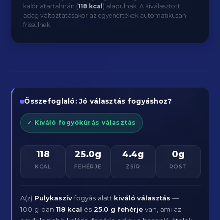
kalóriatartalmán (
118 kcal
) alapulnak. A kiválasztott
adag változtatásakor az egyenértékek automatikusan
frissülnek.
Összefoglaló: Jó választás fogyáshoz?
✓ Kiváló fogyókúrás választás
118
25.0g
4.4g
0g
KCAL
FEHÉRJE
ZSÍR
ROST
A(z)
Pulykaszív
fogyás alatt
kiváló választás
—
100 g-ban
118 kcal
és
25.0 g fehérje
van, ami az