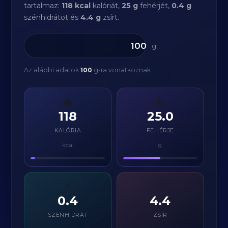
tartalmaz:
118 kcal
kalóriát,
25 g
fehérjét,
0.4 g
szénhidrátot és
4.4 g
zsírt.
g
Az alábbi adatok
100
g-ra vonatkoznak.
🔥
💪
118
25.0
KALÓRIA
FEHÉRJE
kcal
g
⚡
🧈
0.4
4.4
SZÉNHIDRÁT
ZSÍR