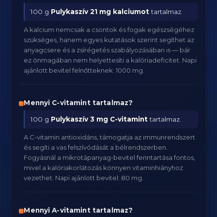
100 g
Pulykaszív
21 mg kalciumot
tartalmaz.
A kalcium nemcsak a csontok és fogak egészségéhez
szükséges, hanem egyes kutatások szerint segíthet az
anyagcsere és a zsírégetés szabályozásában is — bár
ez önmagában nem helyettesíti a kalóriadeficitet. Napi
ajánlott bevitel felnőtteknek: 1000 mg.
Mennyi C-vitamint tartalmaz?
100 g
Pulykaszív
3 mg C-vitamint
tartalmaz.
A C-vitamin antioxidáns, támogatja az immunrendszert
és segíti a vas felszívódását a bélrendszerben.
Fogyásnál a mikrotápanyag-bevitel fenntartása fontos,
mivel a kalóriakorlátozás könnyen vitaminhiányhoz
vezethet. Napi ajánlott bevitel: 80 mg.
Mennyi A-vitamint tartalmaz?