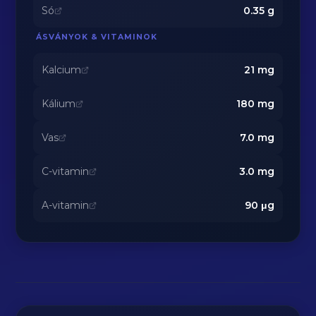
Só
0.35
g
ÁSVÁNYOK & VITAMINOK
Kalcium
21
mg
Kálium
180
mg
Vas
7.0
mg
C-vitamin
3.0
mg
A-vitamin
90
μg