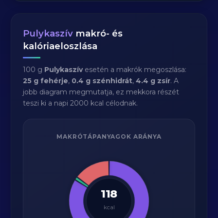
Pulykaszív
makró- és
kalóriaeloszlása
100 g
Pulykaszív
esetén a makrók megoszlása:
25 g fehérje
,
0.4 g szénhidrát
,
4.4 g zsír
. A
jobb diagram megmutatja, ez mekkora részét
teszi ki a napi 2000 kcal célodnak.
MAKRÓTÁPANYAGOK ARÁNYA
118
kcal