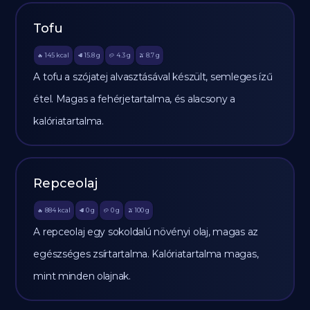
Tofu
145
kcal
15.8
g
4.3
g
8.7
g
🔥
🥩
🥔
🫒
A tofu a szójatej alvasztásával készült, semleges ízű
étel. Magas a fehérjetartalma, és alacsony a
kalóriatartalma.
Repceolaj
884
kcal
0
g
0
g
100
g
🔥
🥩
🥔
🫒
A repceolaj egy sokoldalú növényi olaj, magas az
egészséges zsírtartalma. Kalóriatartalma magas,
mint minden olajnak.