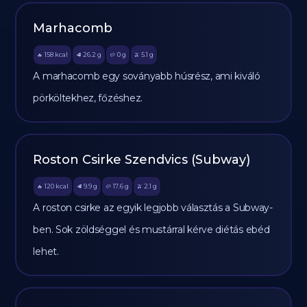
Marhacomb
158
kcal
26.2
g
0
g
5.1
g
🔥
🥩
🥔
🫒
A marhacomb egy soványabb húsrész, ami kiváló
pörköltekhez, főzéshez.
Roston Csirke Szendvics (Subway)
120
kcal
9.9
g
17.6
g
2.1
g
🔥
🥩
🥔
🫒
A roston csirke az egyik legjobb választás a Subway-
ben. Sok zöldséggel és mustárral kérve diétás ebéd
lehet.