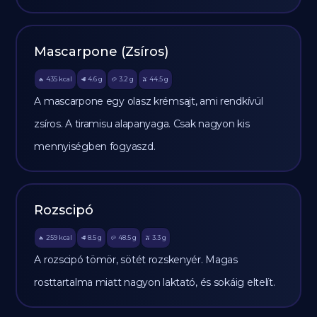
Mascarpone (Zsíros)
435
kcal
4.6
g
3.2
g
44.5
g
🔥
🥩
🥔
🫒
A mascarpone egy olasz krémsajt, ami rendkívül
zsíros. A tiramisu alapanyaga. Csak nagyon kis
mennyiségben fogyaszd.
Rozscipó
259
kcal
8.5
g
48.5
g
3.3
g
🔥
🥩
🥔
🫒
A rozscipó tömör, sötét rozskenyér. Magas
rosttartalma miatt nagyon laktató, és sokáig eltelít.