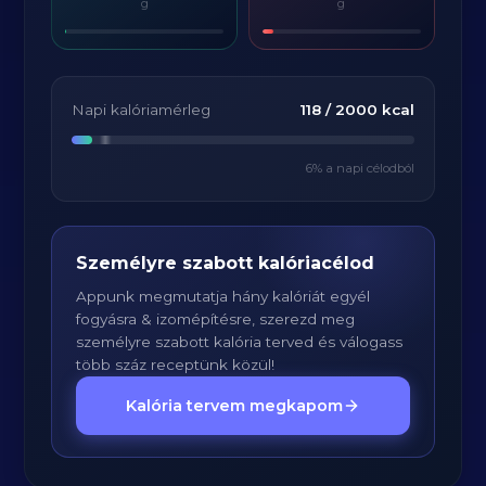
g
g
Napi kalóriamérleg
118
/
2000
kcal
6
% a napi célodból
Személyre szabott kalóriacélod
Appunk megmutatja hány kalóriát egyél
fogyásra & izomépítésre, szerezd meg
személyre szabott kalória terved és válogass
több száz receptünk közül!
Kalória tervem megkapom