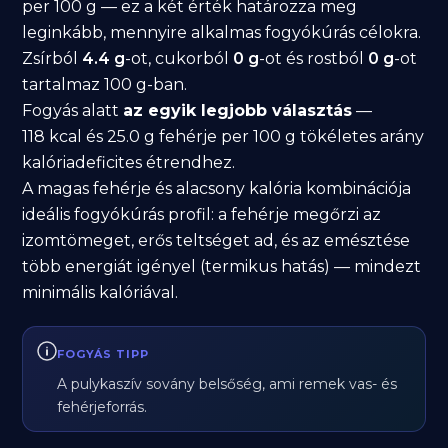
per 100 g — ez a két érték határozza meg
leginkább, mennyire alkalmas fogyókúrás célokra.
Zsírból
4.4 g
-ot, cukorból
0 g
-ot és rostból
0 g
-ot
tartalmaz 100 g-ban.
Fogyás alatt
az egyik legjobb választás
—
118 kcal és 25.0 g fehérje per 100 g tökéletes arány
kalóriadeficites étrendhez.
A magas fehérje és alacsony kalória kombinációja
ideális fogyókúrás profil: a fehérje megőrzi az
izomtömeget, erős teltséget ad, és az emésztése
több energiát igényel (termikus hatás) — mindezt
minimális kalóriával.
FOGYÁS TIPP
A pulykaszív sovány belsőség, ami remek vas- és
fehérjeforrás.