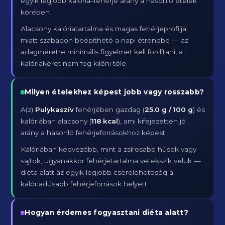
egyik legjobb kalória–fehérje arány a hasonló ételek
körében.
Alacsony kalóriatartalma és magas fehérjeprofilja
miatt szabadon beépíthető a napi étrendbe — az
adagméretre minimális figyelmet kell fordítani, a
kalóriakeret nem fog kilőni tőle.
Milyen ételekhez képest jobb vagy rosszabb?
A(z)
Pulykaszív
fehérjében gazdag (
25.0 g / 100 g
) és
kalóriában alacsony (
118 kcal
), ami kifejezetten jó
arány a hasonló fehérjeforrásokhoz képest.
Kalóriában kedvezőbb, mint a zsírosabb húsok vagy
sajtok, ugyanakkor fehérjetartalma vetekszik velük —
diéta alatt az egyik legjobb cserelehetőség a
kalóriadúsabb fehérjeforrások helyett.
Hogyan érdemes fogyasztani diéta alatt?