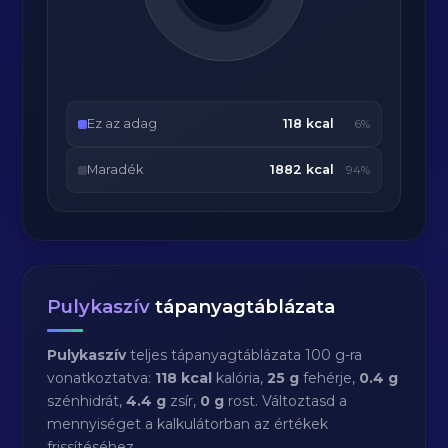
Ez az adag
118 kcal
6%
Maradék
1882 kcal
94%
Pulykaszív
tápanyagtáblázata
Pulykaszív
teljes tápanyagtáblázata 100 g-ra
vonatkoztatva:
118 kcal
kalória,
25 g
fehérje,
0.4 g
szénhidrát,
4.4 g
zsír,
0 g
rost. Változtasd a
mennyiséget a kalkulátorban az értékek
frissítéséhez.