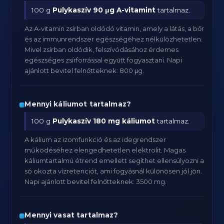
100 g
Pulykaszív
90 μg A-vitamint
tartalmaz.
Az A-vitamin zsírban oldódó vitamin, amely a látás, a bőr
és az immunrendszer egészségéhez nélkülözhetetlen.
Mivel zsírban oldódik, felszívódásához érdemes
egészséges zsírforrással együtt fogyasztani. Napi
ajánlott bevitel felnőtteknek: 800 μg.
Mennyi káliumot tartalmaz?
100 g
Pulykaszív
180 mg káliumot
tartalmaz.
A kálium az izomfunkció és az idegrendszer
működéséhez elengedhetetlen elektrolit. Magas
káliumtartalmú étrend emellett segíthet ellensúlyozni a
só okozta vízretenciót, ami fogyásnál különösen jól jön.
Napi ajánlott bevitel felnőtteknek: 3500 mg.
Mennyi vasat tartalmaz?