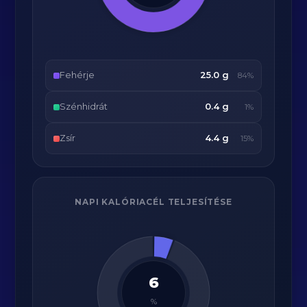
Fehérje
25.0 g
84%
Szénhidrát
0.4 g
1%
Zsír
4.4 g
15%
NAPI KALÓRIACÉL TELJESÍTÉSE
6
%