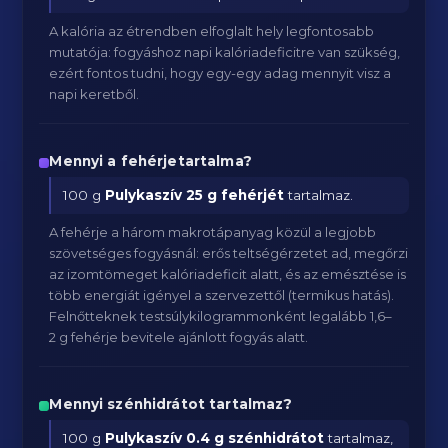
A kalória az étrendben elfoglalt hely legfontosabb
mutatója: fogyáshoz napi kalóriadeficitre van szükség,
ezért fontos tudni, hogy egy-egy adag mennyit visz a
napi keretből.
Mennyi a fehérjetartalma?
100 g
Pulykaszív
25 g fehérjét
tartalmaz.
A fehérje a három makrotápanyag közül a legjobb
szövetséges fogyásnál: erős teltségérzetet ad, megőrzi
az izomtömeget kalóriadeficit alatt, és az emésztése is
több energiát igényel a szervezettől (termikus hatás).
Felnőtteknek testsúlykilogrammonként legalább 1,6–
2 g fehérje bevitele ajánlott fogyás alatt.
Mennyi szénhidrátot tartalmaz?
100 g
Pulykaszív
0.4 g szénhidrátot
tartalmaz,