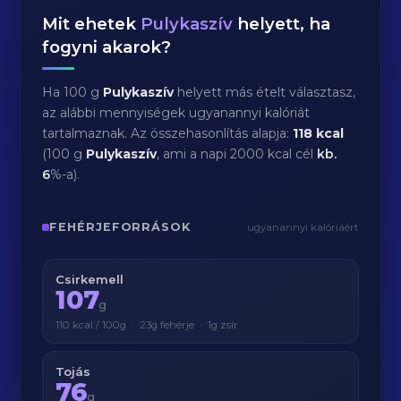
Mit ehetek
Pulykaszív
helyett, ha
fogyni akarok?
Ha 100 g
Pulykaszív
helyett más ételt választasz,
az alábbi mennyiségek ugyanannyi kalóriát
tartalmaznak. Az összehasonlítás alapja:
118 kcal
(100 g
Pulykaszív
, ami a napi 2000 kcal cél
kb.
6
%-a).
FEHÉRJEFORRÁSOK
ugyanannyi kalóriáért
Csirkemell
107
g
110 kcal / 100g · 23g fehérje · 1g zsír
Tojás
76
g