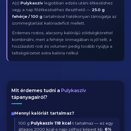
A(z)
Pulykaszív
legjobban edzés utáni étkezéshez
vagy a nap főétkezéséhez illeszthető —
25.0 g
fehérje / 100 g
tartalmával hatékonyan támogatja az
izommegtartást kalóriadeficit mellett.
Érdemes rostos, alacsony kalóriájú zöldségkörettel
kombinálni, mert a fehérje önmagában is jól telít, a
hozzáadott rost és volumen pedig tovább nyújtja a
teltségérzetet extra kalória nélkül.
Mit érdemes tudni a
Pulykaszív
tápanyagairól?
Mennyi kalóriát tartalmaz?
100 g
Pulykaszív
118 kcal
-t tartalmaz — ez egy
átlagos 2000 kcal-s napi célhoz képest kb.
6
%
.