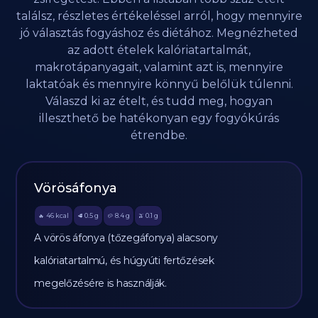
találsz, részletes értékeléssel arról, hogy mennyire
jó választás fogyáshoz és diétához. Megnézheted
az adott ételek kalóriatartalmát,
makrotápanyagait, valamint azt is, mennyire
laktatóak és mennyire könnyű belőlük túlenni.
Válaszd ki az ételt, és tudd meg, hogyan
illeszthető be hatékonyan egy fogyókúrás
étrendbe.
Vörösáfonya
46
kcal
0.5
g
8.4
g
0.1
g
🔥
🥩
🥔
🫒
A vörös áfonya (tőzegáfonya) alacsony
kalóriatartalmú, és húgyúti fertőzések
megelőzésére is használják.