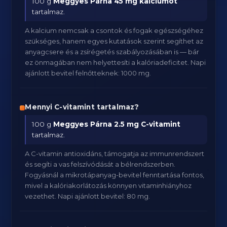
100 g
Meggyes Párna
45 mg kalciumot
tartalmaz.
A kalcium nemcsak a csontok és fogak egészségéhez
szükséges, hanem egyes kutatások szerint segíthet az
anyagcsere és a zsírégetés szabályozásában is — bár
ez önmagában nem helyettesíti a kalóriadeficitet. Napi
ajánlott bevitel felnőtteknek: 1000 mg.
Mennyi C-vitamint tartalmaz?
100 g
Meggyes Párna
2.5 mg C-vitamint
tartalmaz.
A C-vitamin antioxidáns, támogatja az immunrendszert
és segíti a vas felszívódását a bélrendszerben.
Fogyásnál a mikrotápanyag-bevitel fenntartása fontos,
mivel a kalóriakorlátozás könnyen vitaminhiányhoz
vezethet. Napi ajánlott bevitel: 80 mg.