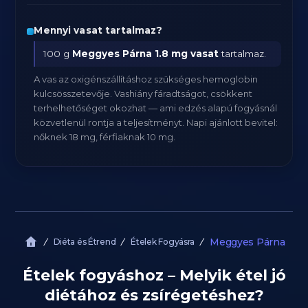
Mennyi vasat tartalmaz?
100 g
Meggyes Párna
1.8 mg vasat
tartalmaz.
A vas az oxigénszállításhoz szükséges hemoglobin
kulcsösszetevője. Vashiány fáradtságot, csökkent
terhelhetőséget okozhat — ami edzés alapú fogyásnál
közvetlenül rontja a teljesítményt. Napi ajánlott bevitel:
nőknek 18 mg, férfiaknak 10 mg.
Meggyes Párna
Diéta és Étrend
Ételek Fogyásra
Ételek fogyáshoz – Melyik étel jó
diétához és zsírégetéshez?