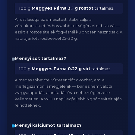
100 g
Meggyes Párna
3.1 g rostot
tartalmaz.
A rost lassítja az emésztést, stabilizálja a
vércukorszintet és hosszabb teltségérzetet biztosít —
ezért a rostos ételek fogyásnál különösen hasznosak. A
napi ajánlott rostbevitel 25–30 g.
Mennyi sót tartalmaz?
100 g
Meggyes Párna
0.22 g sót
tartalmaz.
A magas sóbevitel vízretenciót okozhat, ami a
mérlegszámon is megjelenik — bár ez nem valódi
zsírgyarapodás, a puffadás és a nehézség érzése
kellemetlen. A WHO napi legfeljebb 5 g sóbevitelt ajánl
felnőtteknek.
Mennyi kalciumot tartalmaz?