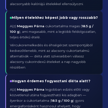
alacsonyabb kalóriájú ételekkel ellensúlyozni.
Milyen ételekhez képest jobb vagy rosszabb?
A(z)
Meggyes Párna
cukortartalma magas (
18.5 g /
100 g
), ami magasabb, mint a legtöbb feldolgozatlan,
teljes értékű ételé.
Vércukoremelkedés és éhségérzet szempontjából
kedvezőtlenebb, mint az alacsony cukortartalmú
alternatívák — diéta alatt szívesebben válassz
alacsony cukorindexű ételeket a nap nagyobb
részében.
Hogyan érdemes fogyasztani diéta alatt?
A(z)
Meggyes Párna
legjobban edzés előtt vagy
közvetlenül utána fogyasztható kis adagban —
ilyenkor a cukortartalma (
18.5 g / 100 g
) gyors
energiaforrásként hasznosul ahelyett, hogy