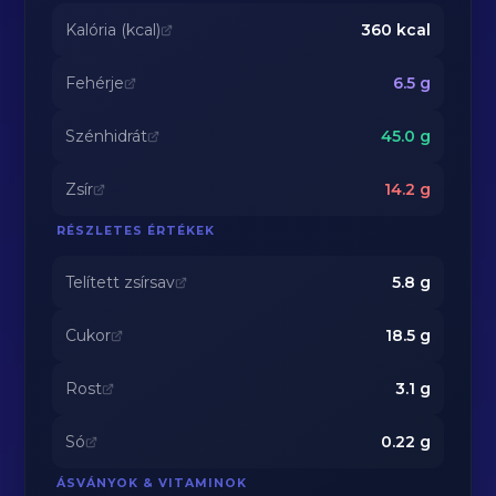
Kalória (kcal)
360
kcal
Fehérje
6.5
g
Szénhidrát
45.0
g
Zsír
14.2
g
RÉSZLETES ÉRTÉKEK
Telített zsírsav
5.8
g
Cukor
18.5
g
Rost
3.1
g
Só
0.22
g
ÁSVÁNYOK & VITAMINOK