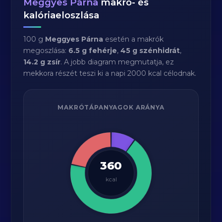
Meggyes Párna
makró- és
kalóriaeloszlása
100 g
Meggyes Párna
esetén a makrók
megoszlása:
6.5 g fehérje
,
45 g szénhidrát
,
14.2 g zsír
. A jobb diagram megmutatja, ez
mekkora részét teszi ki a napi 2000 kcal célodnak.
MAKRÓTÁPANYAGOK ARÁNYA
360
kcal