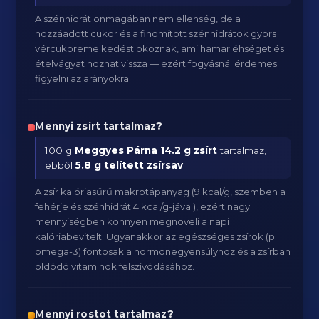
A szénhidrát önmagában nem ellenség, de a
hozzáadott cukor és a finomított szénhidrátok gyors
vércukoremelkedést okoznak, ami hamar éhséget és
ételvágyat hozhat vissza — ezért fogyásnál érdemes
figyelni az arányokra.
Mennyi zsírt tartalmaz?
100 g
Meggyes Párna
14.2 g zsírt
tartalmaz,
ebből
5.8 g telített zsírsav
.
A zsír kalóriasűrű makrotápanyag (9 kcal/g, szemben a
fehérje és szénhidrát 4 kcal/g-jával), ezért nagy
mennyiségben könnyen megnöveli a napi
kalóriabevitelt. Ugyanakkor az egészséges zsírok (pl.
omega-3) fontosak a hormonegyensúlyhoz és a zsírban
oldódó vitaminok felszívódásához.
Mennyi rostot tartalmaz?