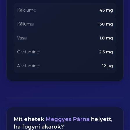
Kalcium
45
mg
Kálium
150
mg
Vas
1.8
mg
C-vitamin
2.5
mg
A-vitamin
12
μg
Mit ehetek
Meggyes Párna
helyett,
ha fogyni akarok?