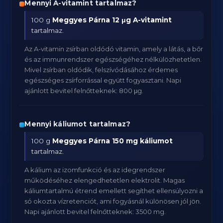
Mennyi A-vitamint tartalmaz?
100 g
Meggyes Párna
12 μg A-vitamint
tartalmaz.
Az A-vitamin zsírban oldódó vitamin, amely a látás, a bőr
és az immunrendszer egészségéhez nélkülözhetetlen.
Mivel zsírban oldódik, felszívódásához érdemes
egészséges zsírforrással együtt fogyasztani. Napi
ajánlott bevitel felnőtteknek: 800 μg.
Mennyi káliumot tartalmaz?
100 g
Meggyes Párna
150 mg káliumot
tartalmaz.
A kálium az izomfunkció és az idegrendszer
működéséhez elengedhetetlen elektrolit. Magas
káliumtartalmú étrend emellett segíthet ellensúlyozni a
só okozta vízretenciót, ami fogyásnál különösen jól jön.
Napi ajánlott bevitel felnőtteknek: 3500 mg.