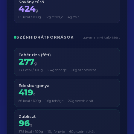
Sovány túró
424
g
85 kcal / 100g · 12g fehérje · 4g zsír
SZÉNHIDRÁTFORRÁSOK
ugyanannyi kalóriáért
Fehér rizs (főtt)
277
g
130 kcal / 100g · 2.4g fehérje · 28g szénhidrát
Édesburgonya
419
g
86 kcal / 100g · 1.6g fehérje · 20g szénhidrát
Zabliszt
96
g
375 kcal / 100g · 13g fehérje · 60g szénhidrát