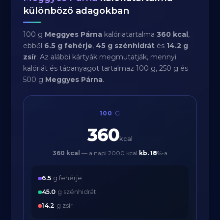
különböző adagokban
100 g
Meggyes Párna
kalóriatartalma
360 kcal
,
ebből
6.5 g fehérje
,
45 g szénhidrát
és
14.2 g
zsír
. Az alábbi kártyák megmutatják, mennyi
kalóriát és tápanyagot tartalmaz 100 g, 250 g és
500 g
Meggyes Párna
.
100
G
360
kcal
360 kcal
— a napi 2000 kcal
kb.
18
%-a
6.5
g fehérje
45.0
g szénhidrát
14.2
g zsír