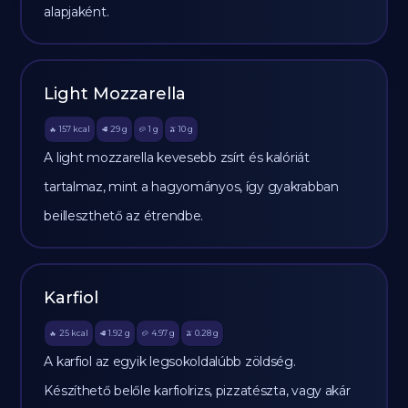
alapjaként.
Light Mozzarella
157
kcal
29
g
1
g
10
g
🔥
🥩
🥔
🫒
A light mozzarella kevesebb zsírt és kalóriát
tartalmaz, mint a hagyományos, így gyakrabban
beilleszthető az étrendbe.
Karfiol
25
kcal
1.92
g
4.97
g
0.28
g
🔥
🥩
🥔
🫒
A karfiol az egyik legsokoldalúbb zöldség.
Készíthető belőle karfiolrizs, pizzatészta, vagy akár