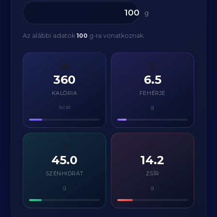
g
Az alábbi adatok
100
g-ra vonatkoznak.
🔥
💪
360
6.5
KALÓRIA
FEHÉRJE
kcal
g
⚡
🧈
45.0
14.2
SZÉNHIDRÁT
ZSÍR
g
g