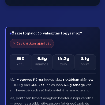
Összefoglaló: Jó választás fogyáshoz?
✕ Csak ritkán ajánlott
360
6.5g
14.2g
3.1g
KCAL
FEHÉRJE
ZSÍR
ROST
A(z)
Meggyes Párna
fogyás alatt
ritkábban ajánlott
— 100 g-ban
360 kcal
és csupán
6.5 g fehérje
van,
ami kevésbé kedvező kalória–fehérje arányt jelent.
Kis, pontosan kimért adagban belefér a napi keretbe
— érdemes a többi étkezésben fehérjedúsabb és