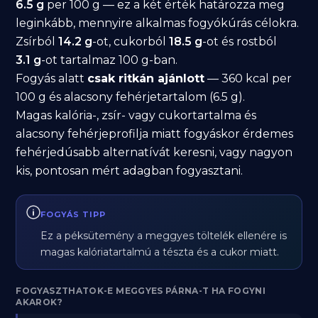
6.5 g
per 100 g — ez a két érték határozza meg
leginkább, mennyire alkalmas fogyókúrás célokra.
Zsírból
14.2 g
-ot, cukorból
18.5 g
-ot és rostból
3.1 g
-ot tartalmaz 100 g-ban.
Fogyás alatt
csak ritkán ajánlott
— 360 kcal per
100 g és alacsony fehérjetartalom (6.5 g).
Magas kalória-, zsír- vagy cukortartalma és
alacsony fehérjeprofilja miatt fogyáskor érdemes
fehérjedúsabb alternatívát keresni, vagy nagyon
kis, pontosan mért adagban fogyasztani.
FOGYÁS TIPP
Ez a péksütemény a meggyes töltelék ellenére is
magas kalóriatartalmú a tészta és a cukor miatt.
FOGYASZTHATOK-E MEGGYES PÁRNA-T HA FOGYNI
AKAROK?