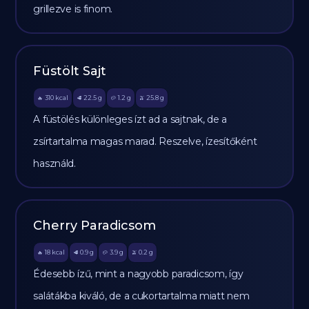
grillezve is finom.
Füstölt Sajt
310
kcal
22.5
g
1.2
g
25.8
g
🔥
🥩
🥔
🫒
A füstölés különleges ízt ad a sajtnak, de a
zsírtartalma magas marad. Reszelve, ízesítőként
használd.
Cherry Paradicsom
18
kcal
0.9
g
3.9
g
0.2
g
🔥
🥩
🥔
🫒
Édesebb ízű, mint a nagyobb paradicsom, így
salátákba kiváló, de a cukortartalma miatt nem