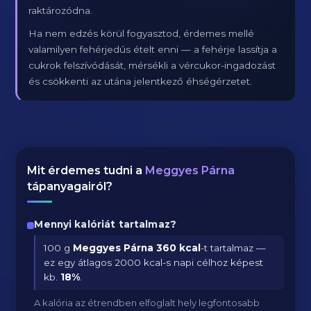
raktározódna.
Ha nem edzés körül fogyasztod, érdemes mellé
valamilyen fehérjedús ételt enni — a fehérje lassítja a
cukrok felszívódását, mérsékli a vércukor-ingadozást
és csökkenti az utána jelentkező éhségérzetet.
Mit érdemes tudni a
Meggyes Párna
tápanyagairól?
Mennyi kalóriát tartalmaz?
100 g
Meggyes Párna
360 kcal
-t tartalmaz —
ez egy átlagos 2000 kcal-s napi célhoz képest
kb.
18
%
.
A kalória az étrendben elfoglalt hely legfontosabb