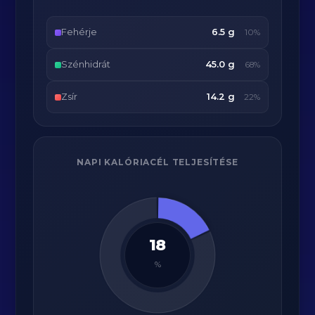
Fehérje
6.5 g
10%
Szénhidrát
45.0 g
68%
Zsír
14.2 g
22%
NAPI KALÓRIACÉL TELJESÍTÉSE
18
%