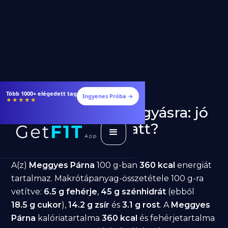
Több 1000+ elégedett tag
Ingyenes Próba →
★★★★★
Meggyes Párna fogyásra: jó
választás diéta alatt?
GetFIT App
Írta -
March 19, 2026
A(z)
Meggyes Párna
100 g-ban
360 kcal
energiát
tartalmaz. Makrótápanyag-összetétele 100 g-ra
vetítve:
6.5 g fehérje
,
45 g szénhidrát
(ebből
18.5 g cukor
),
14.2 g zsír
és
3.1 g rost
. A
Meggyes
Párna
kalóriatartalma
360 kcal
és fehérjetartalma