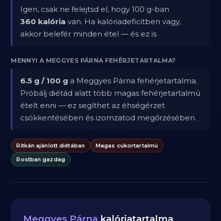
Igen, csak ne felejtsd el, hogy 100 g-ban
360 kalória
van. Ha kalóriadeficitben vagy,
akkor belefér minden étel — és ez is.
MENNYI A MEGGYES PÁRNA FEHÉRJETARTALMA?
6.5 g / 100 g
a Meggyes Párna fehérjetartalma.
Próbálj diétád alatt több magas fehérjetartalmú
ételt enni — ez segíthet az éhségérzet
csökkentésében és izomzatod megőrzésében.
Ritkán ajánlott diétában
Magas cukortartalmú
Rostban gazdag
Meggyes Párna
kalóriatartalma