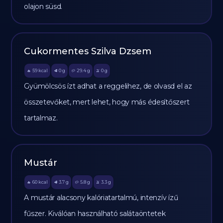
olajon süsd.
Cukormentes Szilva Dzsem
59
kcal
0
g
29.4
g
0
g
🔥
🥩
🥔
🫒
Gyümölcsös ízt adhat a reggelihez, de olvasd el az
összetevőket, mert lehet, hogy más édesítőszert
tartalmaz.
Mustár
60
kcal
3.7
g
5.8
g
3.3
g
🔥
🥩
🥔
🫒
A mustár alacsony kalóriatartalmú, intenzív ízű
fűszer. Kiválóan használható salátaöntetek