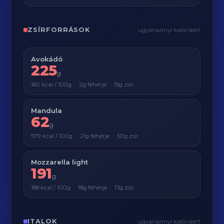
ZSÍRFORRÁSOK
ugyanannyi kalóriáért
Avokádó
225
g
160 kcal / 100g · 2g fehérje · 15g zsír
Mandula
62
g
579 kcal / 100g · 21g fehérje · 50g zsír
Mozzarella light
191
g
188 kcal / 100g · 18g fehérje · 13g zsír
ITALOK
ugyanannyi kalóriáért