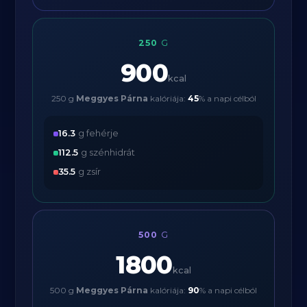
250
G
900
kcal
250 g
Meggyes Párna
kalóriája:
45
% a napi célból
16.3
g fehérje
112.5
g szénhidrát
35.5
g zsír
500
G
1800
kcal
500 g
Meggyes Párna
kalóriája:
90
% a napi célból