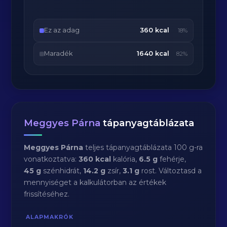
Ez az adag
360 kcal
18%
Maradék
1640 kcal
82%
Meggyes Párna
tápanyagtáblázata
Meggyes Párna
teljes tápanyagtáblázata 100 g-ra
vonatkoztatva:
360 kcal
kalória,
6.5 g
fehérje,
45 g
szénhidrát,
14.2 g
zsír,
3.1 g
rost. Változtasd a
mennyiséget a kalkulátorban az értékek
frissítéséhez.
ALAPMAKRÓK