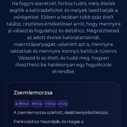
Ha fogyni szeretnél, fontos tudni, mely ételek
segítik a kalóriadeficitet és melyek lassíthatják a
zsírégetést. Ebben a listában több száz ételt
találsz, részletes értékeléssel arról, hogy mennyire
jó választás fogyáshoz és diétához. Megnézheted
az adott ételek kalóriatartalmát,
makrotápanyagait, valamint azt is, mennyire
laktatóak és mennyire könnyű belőlük túlenni.
Válaszd ki az ételt, és tudd meg, hogyan
illeszthető be hatékonyan egy fogyókúrás
étrendbe.
Zsemlemorzsa
395
kcal
13.4
g
67.5
g
5.3
g
🔥
🥩
🥔
🫒
A zsemlemorzsa szárított, darált kenyérből készül.
Panírozáshoz használják, és magas a