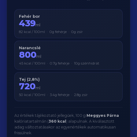
Fehér bor
439
ml
82 kcal / 100ml · 0g fehérje · 0g zsír
Narancslé
800
ml
45 kcal / 100ml · 0.7g fehérje · 10g szénhidrát
Tej (2,8%)
720
ml
50 kcal / 100ml · 3.4g fehérje · 2.8g zsír
Az értékek tájékoztató jellegűek, 100 g
Meggyes Párna
kalóriatartalmán (
360 kcal
) alapulnak. A kiválasztott
adag változtatásakor az egyenértékek automatikusan
frissülnek.