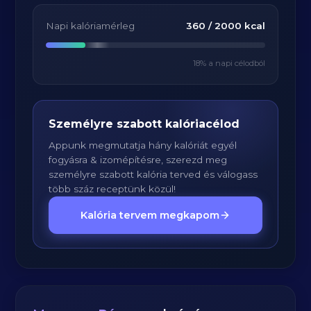
Napi kalóriamérleg
360
/
2000
kcal
18
% a napi célodból
Személyre szabott kalóriacélod
Appunk megmutatja hány kalóriát egyél
fogyásra & izomépítésre, szerezd meg
személyre szabott kalória terved és válogass
több száz receptünk közül!
Kalória tervem megkapom