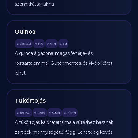
szénhidráttartalma.
Quinoa
368
kcal
14
g
64
g
6
g
🔥
🥩
🥔
🫒
A quinoa álgabona, magas fehérje- és
rosttartalommal. Gluténmentes, és kiváló köret
lehet.
Tükörtojás
196
kcal
13.61
g
0.83
g
14.84
g
🔥
🥩
🥔
🫒
A tükörtojás kalóriatartalma a sütéshez használt
zsiradék mennyiségétől függ. Lehetőleg kevés