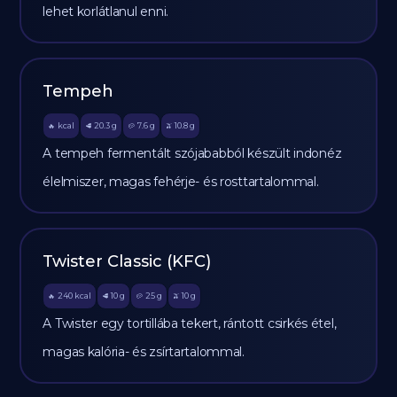
lehet korlátlanul enni.
Tempeh
kcal
20.3
g
7.6
g
10.8
g
🔥
🥩
🥔
🫒
A tempeh fermentált szójababból készült indonéz
élelmiszer, magas fehérje- és rosttartalommal.
Twister Classic (KFC)
240
kcal
10
g
25
g
10
g
🔥
🥩
🥔
🫒
A Twister egy tortillába tekert, rántott csirkés étel,
magas kalória- és zsírtartalommal.