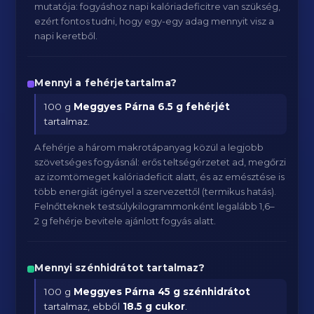
mutatója: fogyáshoz napi kalóriadeficitre van szükség,
ezért fontos tudni, hogy egy-egy adag mennyit visz a
napi keretből.
Mennyi a fehérjetartalma?
100 g
Meggyes Párna
6.5 g fehérjét
tartalmaz.
A fehérje a három makrotápanyag közül a legjobb
szövetséges fogyásnál: erős teltségérzetet ad, megőrzi
az izomtömeget kalóriadeficit alatt, és az emésztése is
több energiát igényel a szervezettől (termikus hatás).
Felnőtteknek testsúlykilogrammonként legalább 1,6–
2 g fehérje bevitele ajánlott fogyás alatt.
Mennyi szénhidrátot tartalmaz?
100 g
Meggyes Párna
45 g szénhidrátot
tartalmaz, ebből
18.5 g cukor
.