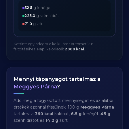
32.5
g fehérje
225.0
g szénhidrát
71.0
g zsír
Kattints egy adagra a kalkulátor automatikus
feltöltéséhez. Napi kalóriacél:
2000 kcal
.
Mennyi tápanyagot tartalmaz a
Meggyes Párna
?
Add meg a fogyasztott mennyiséget és az alábbi
értékek azonnal frissülnek. 100 g
Meggyes Párna
tartalmaz:
360 kcal
kalóriát,
6.5 g
fehérjét,
45 g
szénhidrátot és
14.2 g
zsírt.