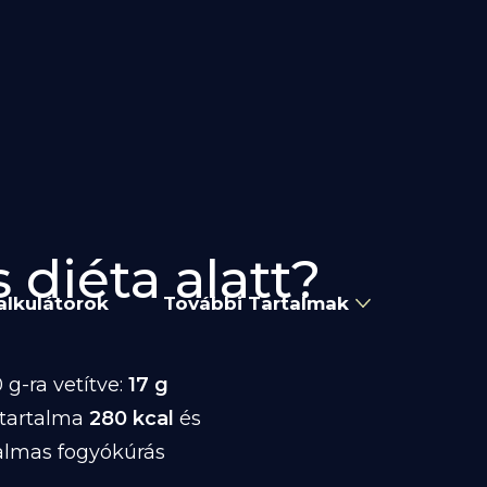
s diéta alatt?
alkulátorok
További Tartalmak
g-ra vetítve:
17 g
atartalma
280 kcal
és
almas fogyókúrás