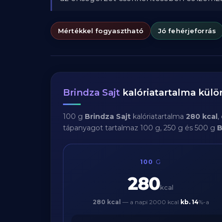
Mértékkel fogyasztható
Jó fehérjeforrás
Brindza Sajt
kalóriatartalma kül
100 g
Brindza Sajt
kalóriatartalma
280 kcal
,
tápanyagot tartalmaz 100 g, 250 g és 500 g
B
100
G
280
kcal
280 kcal
— a napi 2000 kcal
kb.
14
%-a