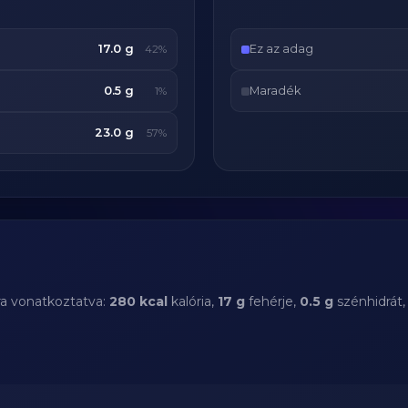
17.0 g
Ez az adag
42%
0.5 g
Maradék
1%
23.0 g
57%
ra vonatkoztatva:
280 kcal
kalória,
17 g
fehérje,
0.5 g
szénhidrát