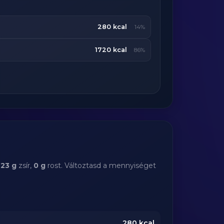
280 kcal
14%
1720 kcal
86%
,
23 g
zsír,
0 g
rost. Változtasd a mennyiséget
280
kcal