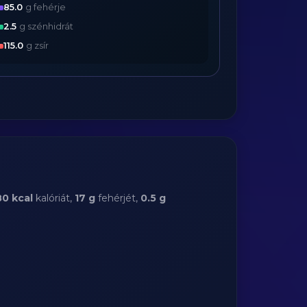
85.0
g fehérje
2.5
g szénhidrát
115.0
g zsír
0 kcal
kalóriát,
17 g
fehérjét,
0.5 g