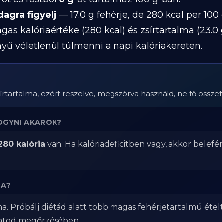
dagra figyelj
— 17.0 g fehérje, de 280 kcal per 100 
s kalóriaértéke (280 kcal) és zsírtartalma (23.0 
ű véletlenül túlmenni a napi kalóriakereten.
zsírtartalma, ezért reszelve, megszórva használd, ne fő össze
OGYNI AKAROK?
280 kalória
van. Ha kalóriadeficitben vagy, akkor belefé
MA?
ma. Próbálj diétád alatt több magas fehérjetartalmú étel
zatod megőrzésében.