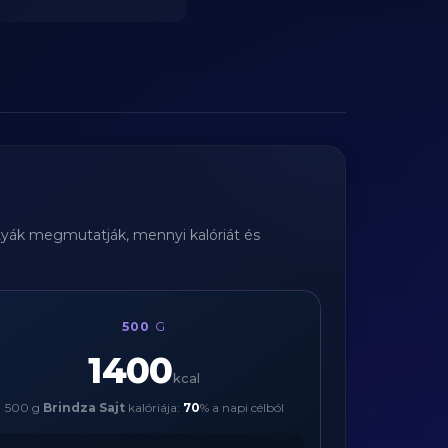
rtyák megmutatják, mennyi kalóriát és
500
G
1400
kcal
500 g
Brindza Sajt
kalóriája:
70
% a napi célból