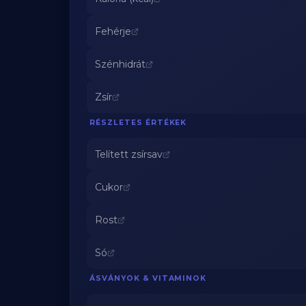
Fehérje
Szénhidrát
Zsír
RÉSZLETES ÉRTÉKEK
Telített zsírsav
Cukor
Rost
Só
ÁSVÁNYOK & VITAMINOK