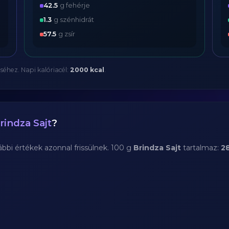
42.5
g fehérje
1.3
g szénhidrát
57.5
g zsír
séhez. Napi kalóriacél:
2000 kcal
.
rindza Sajt
?
bi értékek azonnal frissülnek. 100 g
Brindza Sajt
tartalmaz:
28