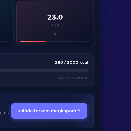
🧈
23.0
ZSÍR
g
280
/
2000
kcal
14
% a napi célodból
Kalória tervem megkapom
ed és