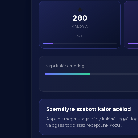
🔥
280
KALÓRIA
kcal
Napi kalóriamérleg
Személyre szabott kalóriacélod
Appunk megmutatja hány kalóriát egyél fogy
válogass több száz receptünk közül!