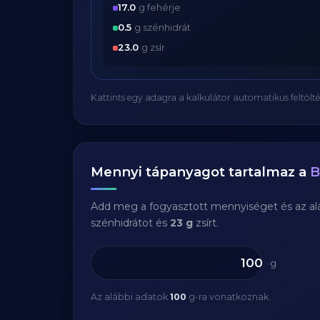
17.0
g fehérje
0.5
g szénhidrát
23.0
g zsír
Kattints egy adagra a kalkulátor automatikus feltölté
Mennyi tápanyagot tartalmaz a
B
Add meg a fogyasztott mennyiséget és az aláb
szénhidrátot és
23 g
zsírt.
g
Az alábbi adatok
100
g-ra vonatkoznak.