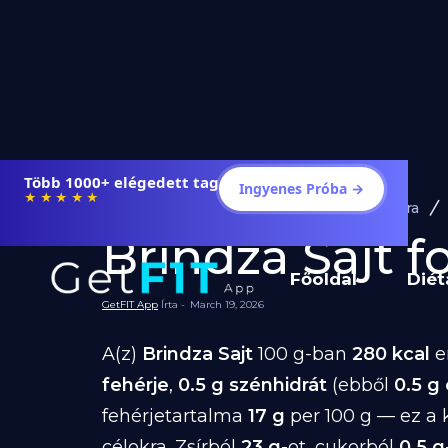
Több 1000+ elégedett tag
Ingyenes Próba →
★★★★★
Diéta és Étrend
Ételek Fogyásra
Brindza Sajt fo
Főoldal
Diét
GetFIT App
Írta -
March 19, 2026
A(z)
Brindza Sajt
100 g-ban
280 kcal
e
fehérje
,
0.5 g szénhidrát
(ebből
0.5 g
fehérjetartalma
17 g
per 100 g — ez a 
célokra. Zsírból
23 g
-ot, cukorból
0.5 g