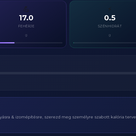
💪
⚡
17.0
0.5
FEHÉRJE
SZÉNHIDRÁT
g
g
ásra & izomépítésre, szerezd meg személyre szabott kalória terv