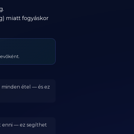
g.
g) miatt fogyáskor
tevőként.
r minden étel — és ez
t enni — ez segíthet