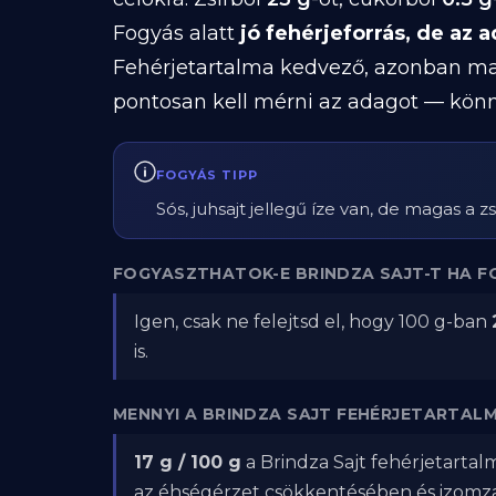
Fogyás alatt
jó fehérjeforrás, de az a
Fehérjetartalma kedvező, azonban maga
pontosan kell mérni az adagot — könny
FOGYÁS TIPP
Sós, juhsajt jellegű íze van, de magas a 
FOGYASZTHATOK-E BRINDZA SAJT-T HA F
Igen, csak ne felejtsd el, hogy 100 g-ban
is.
MENNYI A BRINDZA SAJT FEHÉRJETARTAL
17 g / 100 g
a Brindza Sajt fehérjetartal
az éhségérzet csökkentésében és izom