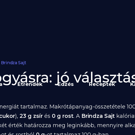
Brindza Sajt
gyásra: jó választá
a
Étrendek
Edzés
Receptek
K
nergiát tartalmaz. Makrótápanyag-összetétele 100 
 cukor
),
23 g zsír
és
0 g rost
. A
Brindza Sajt
kalóri
két érték határozza meg leginkább, mennyire alk
-ot és rostból
0 g
-ot tartalmaz 100 g-ban.