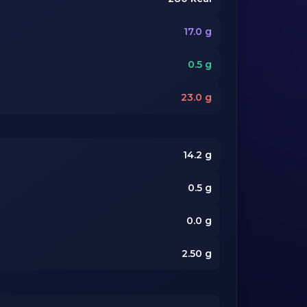
17.0
g
0.5
g
23.0
g
14.2
g
0.5
g
0.0
g
2.50
g