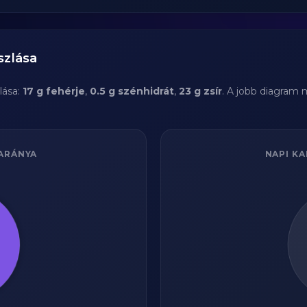
szlása
lása:
17 g fehérje
,
0.5 g szénhidrát
,
23 g zsír
. A jobb diagram 
ARÁNYA
NAPI KA