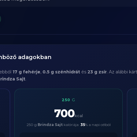
önböző adagokban
 ebből
17 g fehérje
,
0.5 g szénhidrát
és
23 g zsír
. Az alábbi ká
rindza Sajt
.
250
G
700
kcal
250 g
Brindza Sajt
kalóriája:
35
% a napi célból