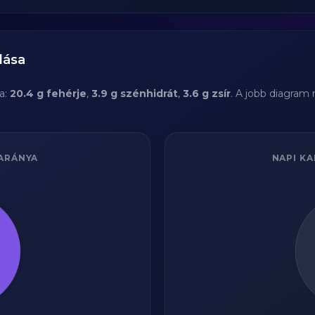
lása
a:
20.4 g fehérje
,
3.9 g szénhidrát
,
3.6 g zsír
. A jobb diagram
ARÁNYA
NAPI KA