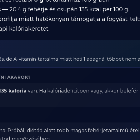
s
— 20.4 g fehérje és csupán 135 kcal per 100 g.
profilja miatt hatékonyan támogatja a fogyást: telt
i kalóriakeretet.
ás, de A-vitamin-tartalma miatt heti 1 adagnál többet nem aj
NI AKAROK?
135 kalória
van. Ha kalóriadeficitben vagy, akkor belefér
a. Próbálj diétád alatt több magas fehérjetartalmú étel
zatod megőrzésében.