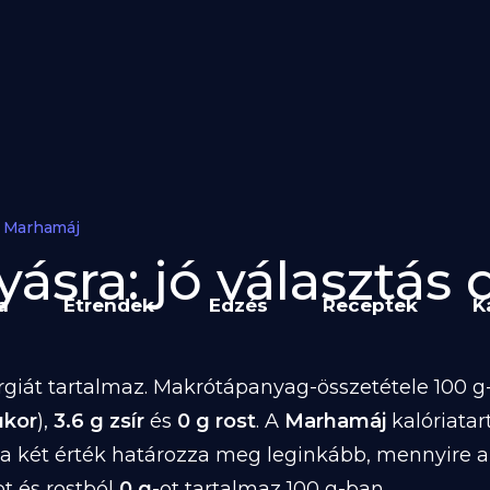
Marhamáj
sra: jó választás d
a
Étrendek
Edzés
Receptek
K
giát tartalmaz. Makrótápanyag-összetétele 100 g-
ukor
),
3.6 g zsír
és
0 g rost
. A
Marhamáj
kalóriata
 a két érték határozza meg leginkább, mennyire 
ot és rostból
0 g
-ot tartalmaz 100 g-ban.