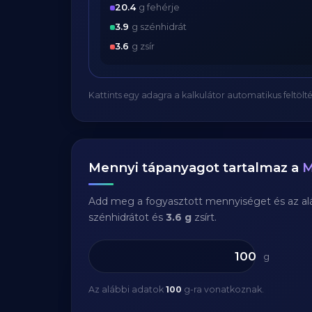
20.4
g fehérje
3.9
g szénhidrát
3.6
g zsír
Kattints egy adagra a kalkulátor automatikus feltölté
Mennyi tápanyagot tartalmaz a
M
Add meg a fogyasztott mennyiséget és az aláb
szénhidrátot és
3.6 g
zsírt.
g
Az alábbi adatok
100
g-ra vonatkoznak.