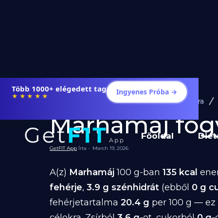
Több 1000+ elégedett tag
Ingyenes Próba →
★★★★★
Diéta és Étrend
Ételek Fogyásra
Marhamáj fogyá
Főoldal
Diét
GetFIT App
Írta -
March 19, 2026
A(z)
Marhamáj
100 g-ban
135 kcal
ener
fehérje
,
3.9 g szénhidrát
(ebből
0 g c
fehérjetartalma
20.4 g
per 100 g — ez
célokra. Zsírból
3.6 g
-ot, cukorból
0 g
-