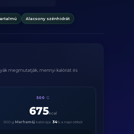
tartalmú
Alacsony szénhidrát
rtyák megmutatják, mennyi kalóriát és
500
G
675
kcal
500 g
Marhamáj
kalóriája:
34
% a napi célból