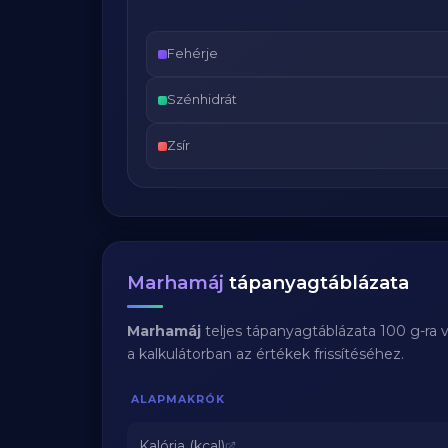
Fehérje
Szénhidrát
Zsír
Marhamáj
tápanyagtáblázata
Marhamáj
teljes tápanyagtáblázata 100 g-ra 
a kalkulátorban az értékek frissítéséhez.
ALAPMAKRÓK
Kalória (kcal)