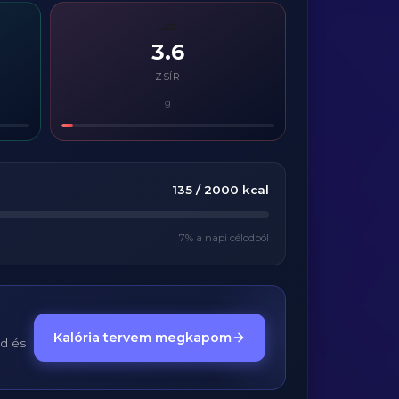
🧈
3.6
ZSÍR
g
135
/
2000
kcal
7
% a napi célodból
Kalória tervem megkapom
ed és