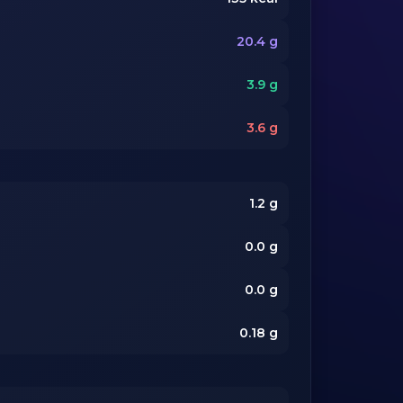
20.4
g
3.9
g
3.6
g
1.2
g
0.0
g
0.0
g
0.18
g