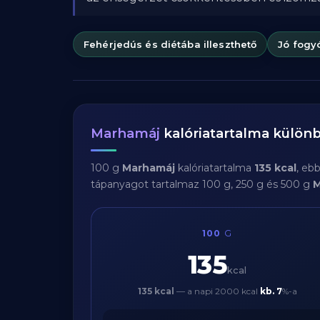
Fehérjedús és diétába illeszthető
Jó fogy
Marhamáj
kalóriatartalma külö
100 g
Marhamáj
kalóriatartalma
135 kcal
, eb
tápanyagot tartalmaz 100 g, 250 g és 500 g
M
100
G
135
kcal
135 kcal
— a napi 2000 kcal
kb.
7
%-a