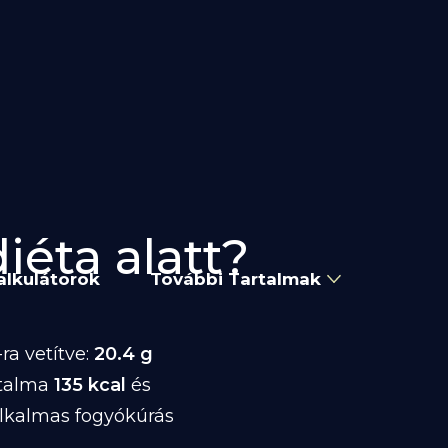
iéta alatt?
alkulátorok
További Tartalmak
ra vetítve:
20.4 g
rtalma
135 kcal
és
alkalmas fogyókúrás