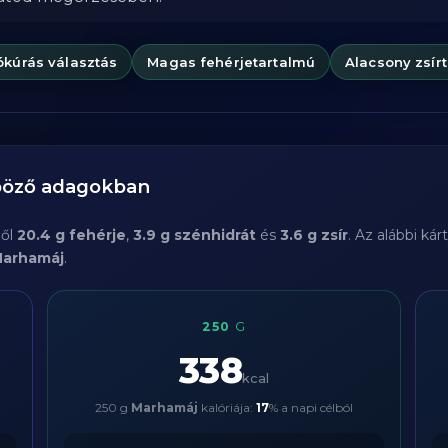
ókúrás választás
Magas fehérjetartalmú
Alacsony zsír
nböző adagokban
ből
20.4 g fehérje
,
3.9 g szénhidrát
és
3.6 g zsír
. Az alábbi ká
arhamáj
.
250
G
338
kcal
250 g
Marhamáj
kalóriája:
17
% a napi célból