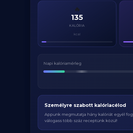
🔥
135
KALÓRIA
kcal
Napi kalóriamérleg
Személyre szabott kalóriacélod
Appunk megmutatja hány kalóriát egyél fogy
válogass több száz receptünk közül!