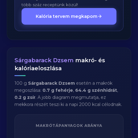
több száz receptünk közül!
Kalória tervem megkapom
Sárgabarack Dzsem
makró- és
kalóriaeloszlása
100 g
Sárgabarack Dzsem
esetén a makrók
megoszlása:
0.7 g fehérje
,
64.4 g szénhidrát
,
0.2 g zsír
. A jobb diagram megmutatja, ez
mekkora részét teszi ki a napi 2000 kcal célodnak.
MAKRÓTÁPANYAGOK ARÁNYA