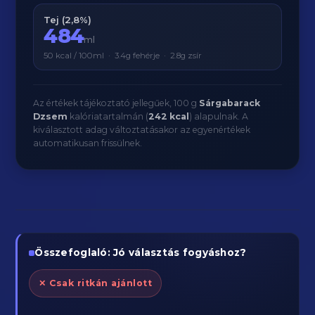
Tej (2,8%)
484
ml
50 kcal / 100ml · 3.4g fehérje · 2.8g zsír
Az értékek tájékoztató jellegűek, 100 g
Sárgabarack
Dzsem
kalóriatartalmán (
242 kcal
) alapulnak. A
kiválasztott adag változtatásakor az egyenértékek
automatikusan frissülnek.
Összefoglaló: Jó választás fogyáshoz?
✕ Csak ritkán ajánlott