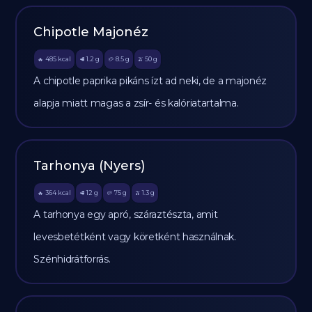
Chipotle Majonéz
485
kcal
1.2
g
8.5
g
50
g
🔥
🥩
🥔
🫒
A chipotle paprika pikáns ízt ad neki, de a majonéz
alapja miatt magas a zsír- és kalóriatartalma.
Tarhonya (Nyers)
364
kcal
12
g
75
g
1.3
g
🔥
🥩
🥔
🫒
A tarhonya egy apró, száraztészta, amit
levesbetétként vagy köretként használnak.
Szénhidrátforrás.