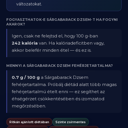
változatokat.
FOGYASZTHATOK-E SÁRGABARACK DZSEM-T HA FOGYNI
AKAROK?
Igen, csak ne felejtsd el, hogy 100 g-ban
242 kalória
van. Ha kalóriadeficitben vagy,
akkor belefér minden étel — és ez is.
MENNYI A SÁRGABARACK DZSEM FEHÉRJETARTALMA?
0.7 g / 100 g
a Sárgabarack Dzsem
fehérjetartalma. Próbálj diétád alatt több magas
fehérjetartalmú ételt enni — ez segíthet az
éhségérzet csökkentésében és izomzatod
megőrzésében.
Ritkán ajánlott diétában
Szinte zsírmentes