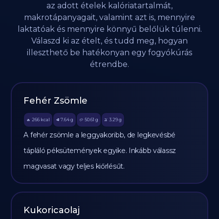
az adott ételek kalóriatartalmát,
makrotápanyagait, valamint azt is, mennyire
laktatóak és mennyire könnyű belőlük túlenni.
Válaszd ki az ételt, és tudd meg, hogyan
illeszthető be hatékonyan egy fogyókúrás
étrendbe.
Fehér Zsömle
266
kcal
7.64
g
50.61
g
3.29
g
🔥
🥩
🥔
🫒
A fehér zsömle a leggyakoribb, de legkevésbé
tápláló péksütemények egyike. Inkább válassz
magvasat vagy teljes kiőrlésűt.
Kukoricaolaj