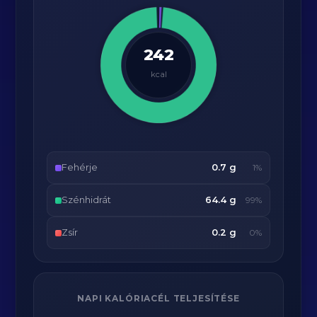
242
kcal
Fehérje
0.7 g
1%
Szénhidrát
64.4 g
99%
Zsír
0.2 g
0%
NAPI KALÓRIACÉL TELJESÍTÉSE