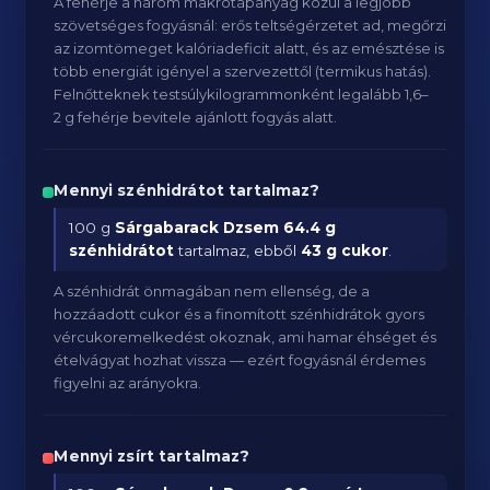
A fehérje a három makrotápanyag közül a legjobb
szövetséges fogyásnál: erős teltségérzetet ad, megőrzi
az izomtömeget kalóriadeficit alatt, és az emésztése is
több energiát igényel a szervezettől (termikus hatás).
Felnőtteknek testsúlykilogrammonként legalább 1,6–
2 g fehérje bevitele ajánlott fogyás alatt.
Mennyi szénhidrátot tartalmaz?
100 g
Sárgabarack Dzsem
64.4 g
szénhidrátot
tartalmaz, ebből
43 g cukor
.
A szénhidrát önmagában nem ellenség, de a
hozzáadott cukor és a finomított szénhidrátok gyors
vércukoremelkedést okoznak, ami hamar éhséget és
ételvágyat hozhat vissza — ezért fogyásnál érdemes
figyelni az arányokra.
Mennyi zsírt tartalmaz?