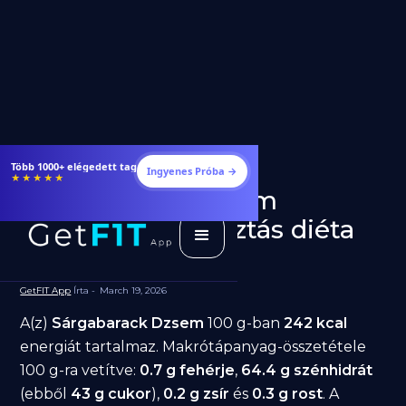
Étrendek, receptek és edzéstervek
Ingyenes Próba →
★★★★★
Sárgabarack Dzsem
fogyásra: jó választás diéta
alatt?
GetFIT App
Írta -
March 19, 2026
A(z)
Sárgabarack Dzsem
100 g-ban
242 kcal
energiát tartalmaz. Makrótápanyag-összetétele
100 g-ra vetítve:
0.7 g fehérje
,
64.4 g szénhidrát
(ebből
43 g cukor
),
0.2 g zsír
és
0.3 g rost
. A