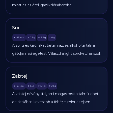
miatt ez az étel igazi kalóriabomba.
Sör
43
kcal
0.5
g
3.6
g
0
g
🔥
🥩
🥔
🫒
A sör üres kalóriákat tartalmaz, és alkoholtartalma
gátolja a zsírégetést. Válaszd a light söröket, ha iszol.
Zabtej
48
kcal
1.3
g
5.4
g
2.1
g
🔥
🥩
🥔
🫒
A zabtej növényi ital, ami magas rosttartalmú lehet,
de általában kevesebb a fehérje, mint a tejben.