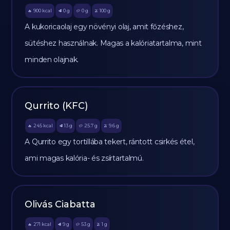
900
kcal
0
g
0
g
100
g
🔥
🥩
🥔
🫒
A kukoricaolaj egy növényi olaj, amit főzéshez,
sütéshez használnak. Magas a kalóriatartalma, mint
minden olajnak.
Qurrito (KFC)
245
kcal
13
g
25.7
g
9.6
g
🔥
🥩
🥔
🫒
A Qurrito egy tortillába tekert, rántott csirkés étel,
ami magas kalória- és zsírtartalmú.
Olivás Ciabatta
271
kcal
9
g
53
g
1
g
🔥
🥩
🥔
🫒