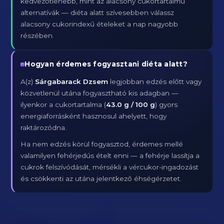
kedvezőtlenebb, mint az alacsony cukortartalmú
alternatívák — diéta alatt szívesebben válassz
alacsony cukorindexű ételeket a nap nagyobb
részében.
Hogyan érdemes fogyasztani diéta alatt?
A(z)
Sárgabarack Dzsem
legjobban edzés előtt vagy
közvetlenül utána fogyasztható kis adagban —
ilyenkor a cukortartalma (
43.0 g / 100 g
) gyors
energiaforrásként hasznosul ahelyett, hogy
raktározódna.
Ha nem edzés körül fogyasztod, érdemes mellé
valamilyen fehérjedús ételt enni — a fehérje lassítja a
cukrok felszívódását, mérsékli a vércukor-ingadozást
és csökkenti az utána jelentkező éhségérzetet.