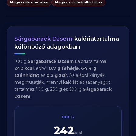
Magas cukortartalmú
Magas szénhidráttartalmú
Sárgabarack Dzsem
kalóriatartalma
különböző adagokban
100 g
Sárgabarack Dzsem
kalóriatartalma
242 kcal
, ebből
0.7 g fehérje
,
64.4 g
szénhidrát
és
0.2 g zsír
. Az alábbi kártyák
megmutatják, mennyi kalóriát és tápanyagot
tartalmaz 100 g, 250 g és 500 g
Sárgabarack
Dzsem
.
100
G
242
kcal