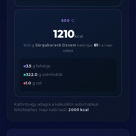
500
G
1210
kcal
500 g
Sárgabarack Dzsem
kalóriája:
61
% a napi
célból
3.5
g fehérje
322.0
g szénhidrát
1.0
g zsír
Kattints egy adagra a kalkulátor automatikus
feltöltéséhez. Napi kalóriacél:
2000 kcal
.