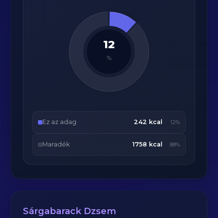
12
%
Ez az adag
242 kcal
12%
Maradék
1758 kcal
88%
Sárgabarack Dzsem