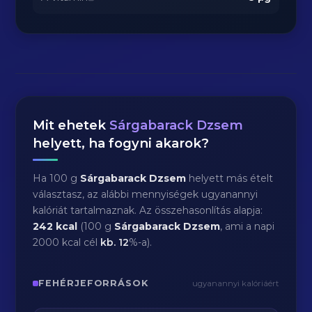
Mit ehetek
Sárgabarack Dzsem
helyett, ha fogyni akarok?
Ha 100 g
Sárgabarack Dzsem
helyett más ételt
választasz, az alábbi mennyiségek ugyanannyi
kalóriát tartalmaznak. Az összehasonlítás alapja:
242 kcal
(100 g
Sárgabarack Dzsem
, ami a napi
2000 kcal cél
kb.
12
%-a).
FEHÉRJEFORRÁSOK
ugyanannyi kalóriáért