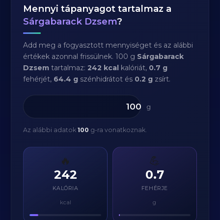
Mennyi tápanyagot tartalmaz a
Sárgabarack Dzsem
?
Add meg a fogyasztott mennyiséget és az alábbi
értékek azonnal frissülnek. 100 g
Sárgabarack
Dzsem
tartalmaz:
242 kcal
kalóriát,
0.7 g
fehérjét,
64.4 g
szénhidrátot és
0.2 g
zsírt.
g
Az alábbi adatok
100
g-ra vonatkoznak.
🔥
💪
242
0.7
KALÓRIA
FEHÉRJE
kcal
g