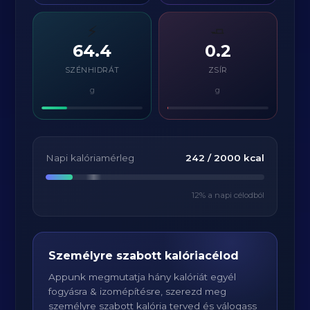
⚡
🧈
64.4
0.2
SZÉNHIDRÁT
ZSÍR
g
g
Napi kalóriamérleg
242
/
2000
kcal
12
% a napi célodból
Személyre szabott kalóriacélod
Appunk megmutatja hány kalóriát egyél
fogyásra & izomépítésre, szerezd meg
személyre szabott kalória terved és válogass