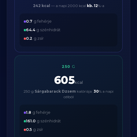
242 kcal
— a napi 2000 kcal
kb.
12
%-a
0.7
g fehérje
64.4
g szénhidrát
0.2
g zsír
250
G
605
kcal
250 g
Sárgabarack Dzsem
kalóriája:
30
% a napi
célból
1.8
g fehérje
161.0
g szénhidrát
0.5
g zsír