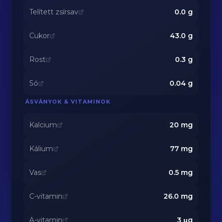
Telített zsírsav
0.0
g
Cukor
43.0
g
Rost
0.3
g
Só
0.04
g
ÁSVÁNYOK & VITAMINOK
Kalcium
20
mg
Kálium
77
mg
Vas
0.5
mg
C-vitamin
26.0
mg
A-vitamin
3
μg