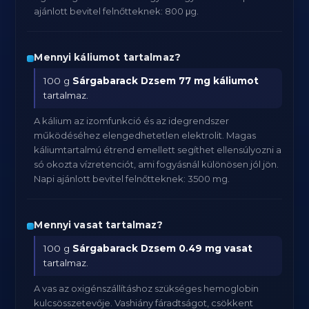
ajánlott bevitel felnőtteknek: 800 μg.
Mennyi káliumot tartalmaz?
100 g
Sárgabarack Dzsem
77 mg káliumot
tartalmaz.
A kálium az izomfunkció és az idegrendszer
működéséhez elengedhetetlen elektrolit. Magas
káliumtartalmú étrend emellett segíthet ellensúlyozni a
só okozta vízretenciót, ami fogyásnál különösen jól jön.
Napi ajánlott bevitel felnőtteknek: 3500 mg.
Mennyi vasat tartalmaz?
100 g
Sárgabarack Dzsem
0.49 mg vasat
tartalmaz.
A vas az oxigénszállításhoz szükséges hemoglobin
kulcsösszetevője. Vashiány fáradtságot, csökkent