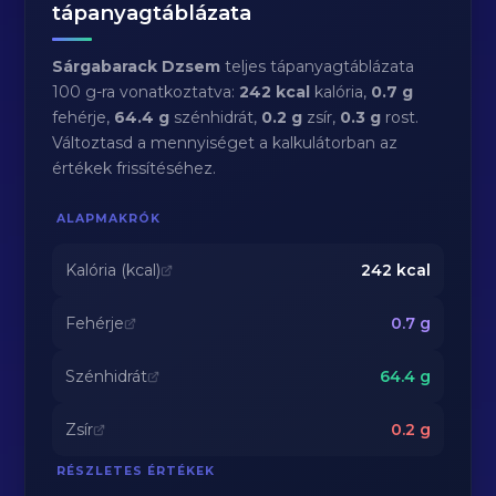
tápanyagtáblázata
Sárgabarack Dzsem
teljes tápanyagtáblázata
100 g-ra vonatkoztatva:
242 kcal
kalória,
0.7 g
fehérje,
64.4 g
szénhidrát,
0.2 g
zsír,
0.3 g
rost.
Változtasd a mennyiséget a kalkulátorban az
értékek frissítéséhez.
ALAPMAKRÓK
Kalória (kcal)
242
kcal
Fehérje
0.7
g
Szénhidrát
64.4
g
Zsír
0.2
g
RÉSZLETES ÉRTÉKEK