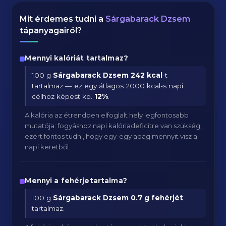
Mit érdemes tudni a
Sárgabarack Dzsem
tápanyagairól?
Mennyi kalóriát tartalmaz?
100 g
Sárgabarack Dzsem
242 kcal
-t
tartalmaz — ez egy átlagos 2000 kcal-s napi
célhoz képest kb.
12
%
.
A kalória az étrendben elfoglalt hely legfontosabb
mutatója: fogyáshoz napi kalóriadeficitre van szükség,
ezért fontos tudni, hogy egy-egy adag mennyit visz a
napi keretből.
Mennyi a fehérjetartalma?
100 g
Sárgabarack Dzsem
0.7 g fehérjét
tartalmaz.