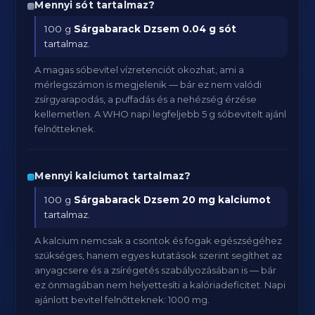
Mennyi sót tartalmaz?
100 g
Sárgabarack Dzsem
0.04 g sót
tartalmaz.
A magas sóbevitel vízretenciót okozhat, ami a
mérlegszámon is megjelenik — bár ez nem valódi
zsírgyarapodás, a puffadás és a nehézség érzése
kellemetlen. A WHO napi legfeljebb 5 g sóbevitelt ajánl
felnőtteknek.
Mennyi kalciumot tartalmaz?
100 g
Sárgabarack Dzsem
20 mg kalciumot
tartalmaz.
A kalcium nemcsak a csontok és fogak egészségéhez
szükséges, hanem egyes kutatások szerint segíthet az
anyagcsere és a zsírégetés szabályozásában is — bár
ez önmagában nem helyettesíti a kalóriadeficitet. Napi
ajánlott bevitel felnőtteknek: 1000 mg.