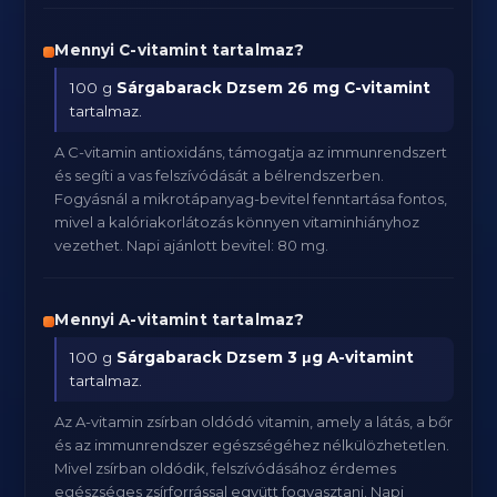
Mennyi C-vitamint tartalmaz?
100 g
Sárgabarack Dzsem
26 mg C-vitamint
tartalmaz.
A C-vitamin antioxidáns, támogatja az immunrendszert
és segíti a vas felszívódását a bélrendszerben.
Fogyásnál a mikrotápanyag-bevitel fenntartása fontos,
mivel a kalóriakorlátozás könnyen vitaminhiányhoz
vezethet. Napi ajánlott bevitel: 80 mg.
Mennyi A-vitamint tartalmaz?
100 g
Sárgabarack Dzsem
3 μg A-vitamint
tartalmaz.
Az A-vitamin zsírban oldódó vitamin, amely a látás, a bőr
és az immunrendszer egészségéhez nélkülözhetetlen.
Mivel zsírban oldódik, felszívódásához érdemes
egészséges zsírforrással együtt fogyasztani. Napi