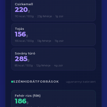
Csirkemell
220
g
110 kcal / 100g · 23g fehérje · 1g zsír
Tojás
156
g
155 kcal / 100g · 13g fehérje · 11g zsír
Sovány túró
285
g
85 kcal / 100g · 12g fehérje · 4g zsír
SZÉNHIDRÁTFORRÁSOK
ugyanannyi kalóriáért
Fehér rizs (főtt)
186
g