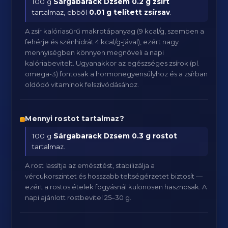
100 g
Sárgabarack Dzsem
0.2 g zsírt
tartalmaz, ebből
0.01 g telített zsírsav
.
A zsír kalóriasűrű makrotápanyag (9 kcal/g, szemben a
fehérje és szénhidrát 4 kcal/g-jával), ezért nagy
mennyiségben könnyen megnöveli a napi
kalóriabevitelt. Ugyanakkor az egészséges zsírok (pl.
omega-3) fontosak a hormonegyensúlyhoz és a zsírban
oldódó vitaminok felszívódásához.
Mennyi rostot tartalmaz?
100 g
Sárgabarack Dzsem
0.3 g rostot
tartalmaz.
A rost lassítja az emésztést, stabilizálja a
vércukorszintet és hosszabb teltségérzetet biztosít —
ezért a rostos ételek fogyásnál különösen hasznosak. A
napi ajánlott rostbevitel 25–30 g.