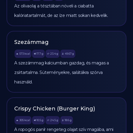
Az olívaolaj a tésztában növeli a ciabatta
kalóriatartalmát, de az íze miatt sokan kedvelik.
Szezámmag
573
kcal
17.7
g
23.4
g
49.67
g
🔥
🥩
🥔
🫒
A szezámmag kalciumban gazdag, és magas a
zsírtartalma. Süteményekre, salátákra szórva
használd.
Crispy Chicken (Burger King)
305
kcal
10.5
g
24.5
g
18.6
g
🔥
🥩
🥔
🫒
A ropogós panír rengeteg olajat szív magába, ami