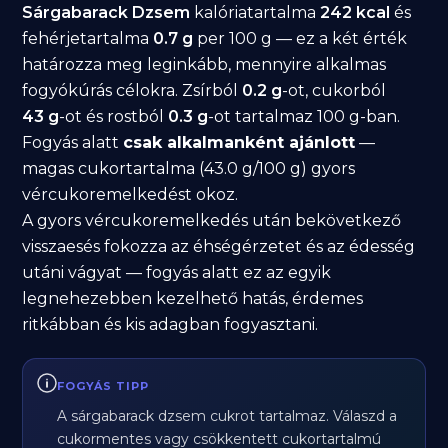
Sárgabarack Dzsem
kalóriatartalma
242 kcal
és
fehérjetartalma
0.7 g
per 100 g — ez a két érték
határozza meg leginkább, mennyire alkalmas
fogyókúrás célokra. Zsírból
0.2 g
-ot, cukorból
43 g
-ot és rostból
0.3 g
-ot tartalmaz 100 g-ban.
Fogyás alatt
csak alkalmanként ajánlott
—
magas cukortartalma (43.0 g/100 g) gyors
vércukoremelkedést okoz.
A gyors vércukoremelkedés után bekövetkező
visszaesés fokozza az éhségérzetet és az édesség
utáni vágyat — fogyás alatt ez az egyik
legnehezebben kezelhető hatás, érdemes
ritkábban és kis adagban fogyasztani.
FOGYÁS TIPP
A sárgabarack dzsem cukrot tartalmaz. Válaszd a
cukormentes vagy csökkentett cukortartalmú