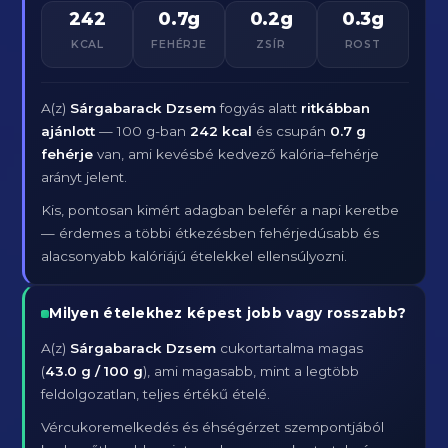
242
0.7g
0.2g
0.3g
KCAL
FEHÉRJE
ZSÍR
ROST
A(z)
Sárgabarack Dzsem
fogyás alatt
ritkábban
ajánlott
— 100 g-ban
242 kcal
és csupán
0.7 g
fehérje
van, ami kevésbé kedvező kalória–fehérje
arányt jelent.
Kis, pontosan kimért adagban belefér a napi keretbe
— érdemes a többi étkezésben fehérjedúsabb és
alacsonyabb kalóriájú ételekkel ellensúlyozni.
Milyen ételekhez képest jobb vagy rosszabb?
A(z)
Sárgabarack Dzsem
cukortartalma magas
(
43.0 g / 100 g
), ami magasabb, mint a legtöbb
feldolgozatlan, teljes értékű ételé.
Vércukoremelkedés és éhségérzet szempontjából