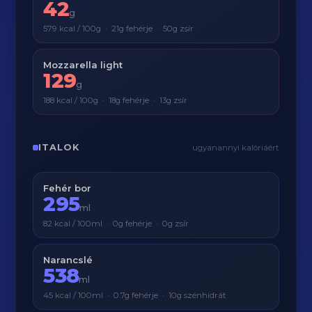
42
g
579 kcal / 100g · 21g fehérje · 50g zsír
Mozzarella light
129
g
188 kcal / 100g · 18g fehérje · 13g zsír
ITALOK
ugyanannyi kalóriáért
Fehér bor
295
ml
82 kcal / 100ml · 0g fehérje · 0g zsír
Narancslé
538
ml
45 kcal / 100ml · 0.7g fehérje · 10g szénhidrát