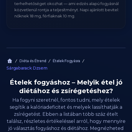
terhelhetőséget okozhat — ami edzés alapú fogyásnál
közvetlenül rontja a teljesítményt. Napi ajánlott bevitel:
nőknek 18 mg, férfiaknak 10 mg.
Diéta és Étrend
Ételek Fogyásra
Sárgabarack Dzsem
Ételek fogyáshoz – Melyik étel jó
diétához és zsírégetéshez?
Ha fogyni szeretnél, fontos tudni, mely ételek
segítik a kalóriadeficitet és melyek lassíthatják a
zsírégetést. Ebben a listában több száz ételt
találsz, részletes értékeléssel arról, hogy mennyire
jó választás fogyáshoz és diétához. Megnézheted