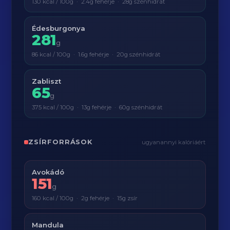
130 kcal / 100g · 2.4g fehérje · 28g szénhidrát
Édesburgonya
281
g
86 kcal / 100g · 1.6g fehérje · 20g szénhidrát
Zabliszt
65
g
375 kcal / 100g · 13g fehérje · 60g szénhidrát
ZSÍRFORRÁSOK
ugyanannyi kalóriáért
Avokádó
151
g
160 kcal / 100g · 2g fehérje · 15g zsír
Mandula