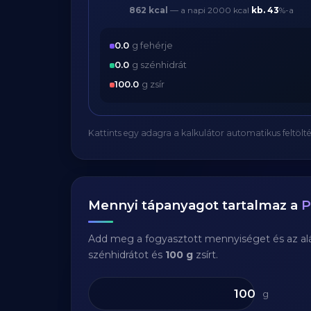
862 kcal
— a napi 2000 kcal
kb.
43
%-a
0.0
g fehérje
0.0
g szénhidrát
100.0
g zsír
Kattints egy adagra a kalkulátor automatikus feltölté
Mennyi tápanyagot tartalmaz a
P
Add meg a fogyasztott mennyiséget és az aláb
szénhidrátot és
100 g
zsírt.
g