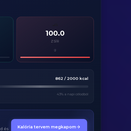
🧈
100.0
ZSÍR
g
862
/
2000
kcal
43
% a napi célodból
Kalória tervem megkapom
ed és