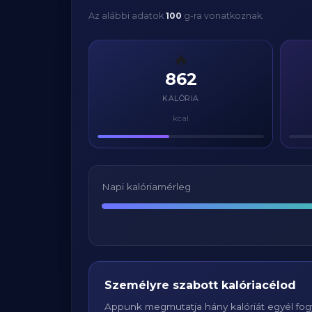
Az alábbi adatok
100
g-ra vonatkoznak.
🔥
862
KALÓRIA
kcal
Napi kalóriamérleg
Személyre szabott kalóriacélod
Appunk megmutatja hány kalóriát egyél fogy