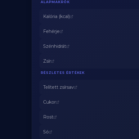
ALAPMAKRÓK
Kalória (kcal)
Fehérje
Szénhidrát
Zsír
RÉSZLETES ÉRTÉKEK
Telített zsírsav
Cukor
Rost
Só