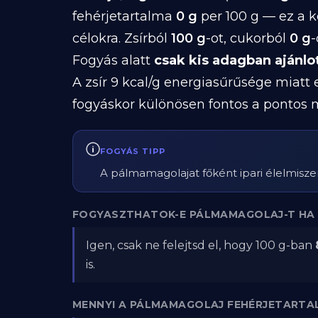
fehérjetartalma
0 g
per 100 g — ez a 
célokra. Zsírból
100 g
-ot, cukorból
0 g
-
Fogyás alatt
csak kis adagban ajánlo
A zsír 9 kcal/g energiasűrűsége miatt
fogyáskor különösen fontos a pontos 
FOGYÁS TIPP
A pálmamagolajat főként ipari élelmiszere
FOGYASZTHATOK-E PÁLMAMAGOLAJ-T HA 
Igen, csak ne felejtsd el, hogy 100 g-ban
is.
MENNYI A PÁLMAMAGOLAJ FEHÉRJETARTA