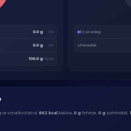
0.0 g
Ez az adag
0%
0.0 g
Maradék
0%
100.0 g
100%
a
g-ra vonatkoztatva:
862 kcal
kalória,
0 g
fehérje,
0 g
szénhidrát,