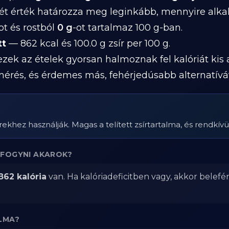
két érték határozza meg leginkább, mennyire alk
ot és rostból
0 g
-ot tartalmaz 100 g-ban.
tt
— 862 kcal és 100.0 g zsír per 100 g.
 ezek az ételek gyorsan halmoznak fel kalóriát kis
mérés, és érdemes más, fehérjedúsabb alternatívá
khez használják. Magas a telített zsírtartalma, és rendkívül
FOGYNI AKAROK?
862 kalória
van. Ha kalóriadeficitben vagy, akkor belefé
LMA?