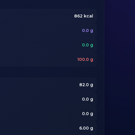
862
kcal
0.0
g
0.0
g
100.0
g
82.0
g
0.0
g
0.0
g
6.00
g