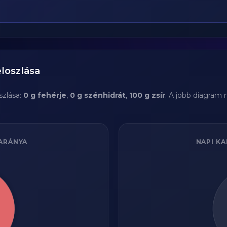
loszlása
zlása:
0 g fehérje
,
0 g szénhidrát
,
100 g zsír
. A jobb diagram 
ARÁNYA
NAPI KA