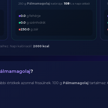
250 g
Pálmamagolaj
kalóriája:
108
% a napi célból
0.0
g fehérje
0.0
g szénhidrát
250.0
g zsír
séhez. Napi kalóriacél:
2000 kcal
.
álmamagolaj
?
bi értékek azonnal frissülnek. 100 g
Pálmamagolaj
tartalmaz: