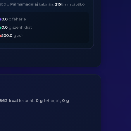
500 g
Pálmamagolaj
kalóriája:
215
% a napi célból
0.0
g fehérje
0.0
g szénhidrát
500.0
g zsír
862 kcal
kalóriát,
0 g
fehérjét,
0 g