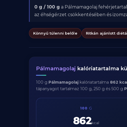
0 g / 100 g
a Pálmamagolaj fehérjetartal
az éhségérzet csökkentésében és izom
Könnyű túlenni belőle
Ritkán ajánlott diét
Pálmamagolaj
kalóriatartalma 
100 g
Pálmamagolaj
kalóriatartalma
862 kca
tápanyagot tartalmaz 100 g, 250 g és 500 g
P
100
G
862
kcal