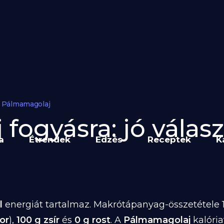
Pálmamagolaj
ogyásra: jó válasz
a
Étrendek
Edzés
Receptek
K
l
energiát tartalmaz. Makrótápanyag-összetétele 1
or
),
100 g zsír
és
0 g rost
. A
Pálmamagolaj
kalóri