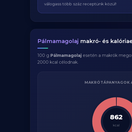
válogass több száz receptünk közül!
Pálmamagolaj
makró- és kalóriae
100 g
Pálmamagolaj
esetén a makrók megos
2000 kcal célodnak.
MAKRÓTÁPANYAGOK 
862
kcal