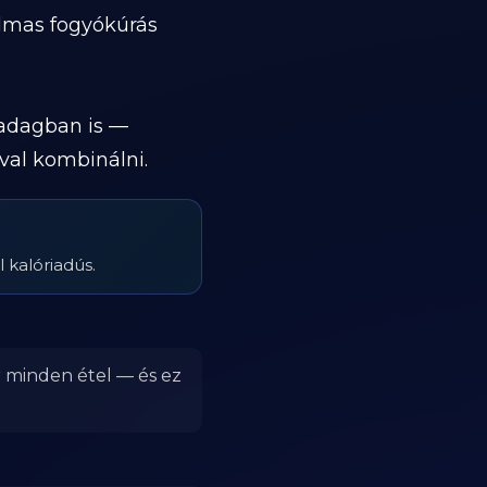
almas fogyókúrás
 adagban is —
val kombinálni.
 kalóriadús.
r minden étel — és ez