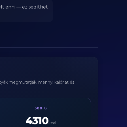
lt enni — ez segíthet
ártyák megmutatják, mennyi kalóriát és
500
G
4310
kcal