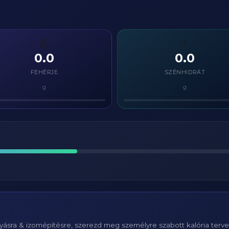
💪
⚡
0.0
0.0
FEHÉRJE
SZÉNHIDRÁT
g
g
ásra & izomépítésre, szerezd meg személyre szabott kalória terv