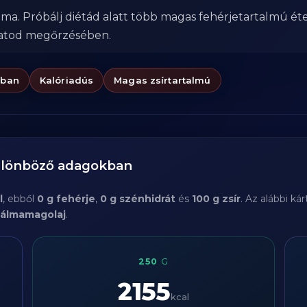
ma. Próbálj diétád alatt több magas fehérjetartalmú éte
zatod megőrzésében.
ában
Kalóriadús
Magas zsírtartalmú
különböző adagokban
l
, ebből
0 g fehérje
,
0 g szénhidrát
és
100 g zsír
. Az alábbi k
álmamagolaj
.
250
G
2155
kcal