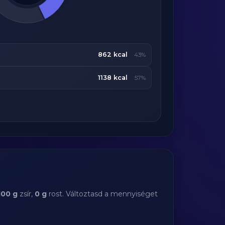
862 kcal
43%
1138 kcal
57%
100 g
zsír,
0 g
rost. Változtasd a mennyiséget