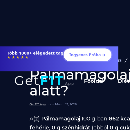
Több 1000+ elégedett tag
Ingyenes Próba →
★★★★★
Diéta és Étrend
Ételek Fogyásra
Pálmamagolaj f
Főoldal
Diét
alatt?
GetFIT App
Írta -
March 19, 2026
A(z)
Pálmamagolaj
100 g-ban
862 kca
fehérje
,
0 g szénhidrát
(ebből
0 g cuk