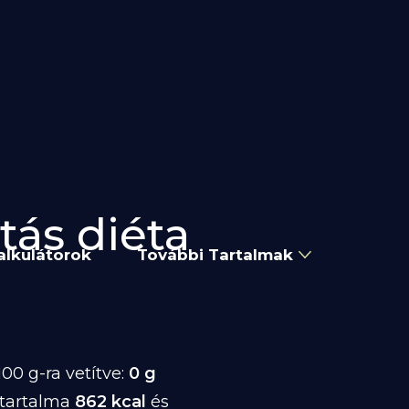
tás diéta
alkulátorok
További Tartalmak
00 g-ra vetítve:
0 g
atartalma
862 kcal
és