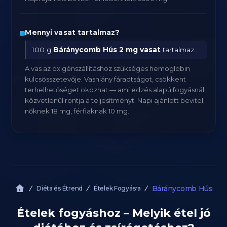
Mennyi vasat tartalmaz?
100 g
Báránycomb Hús
2 mg vasat
tartalmaz.
A vas az oxigénszállításhoz szükséges hemoglobin
kulcsösszetevője. Vashiány fáradtságot, csökkent
terhelhetőséget okozhat — ami edzés alapú fogyásnál
közvetlenül rontja a teljesítményt. Napi ajánlott bevitel:
nőknek 18 mg, férfiaknak 10 mg.
Báránycomb Hús
Diéta és Étrend
Ételek Fogyásra
Ételek fogyáshoz – Melyik étel jó