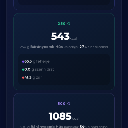
250
G
543
kcal
250 g
Báránycomb Hús
kalóriája:
27
% a napi célból
65.5
g fehérje
0.0
g szénhidrát
41.3
g zsír
500
G
1085
kcal
500 g
Báránycomb Hús
kalóriája:
54
% a napi célból