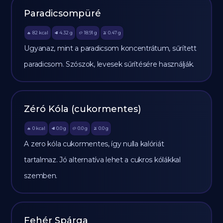
Paradicsompüré
82
kcal
4.32
g
18.91
g
0.47
g
🔥
🥩
🥔
🫒
Ugyanaz, mint a paradicsom koncentrátum, sűrített
paradicsom. Szószok, levesek sűrítésére használják.
Zéró Kóla (cukormentes)
0
kcal
0.0
g
0.0
g
0.0
g
🔥
🥩
🥔
🫒
A zero kóla cukormentes, így nulla kalóriát
tartalmaz. Jó alternatíva lehet a cukros kólákkal
szemben.
Fehér Spárga