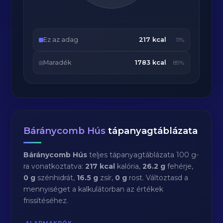
Ez az adag
217 kcal
11%
Maradék
1783 kcal
89%
Báránycomb Hús
tápanyagtáblázata
Báránycomb Hús
teljes tápanyagtáblázata 100 g-
ra vonatkoztatva:
217 kcal
kalória,
26.2 g
fehérje,
0 g
szénhidrát,
16.5 g
zsír,
0 g
rost. Változtasd a
mennyiséget a kalkulátorban az értékek
frissítéséhez.