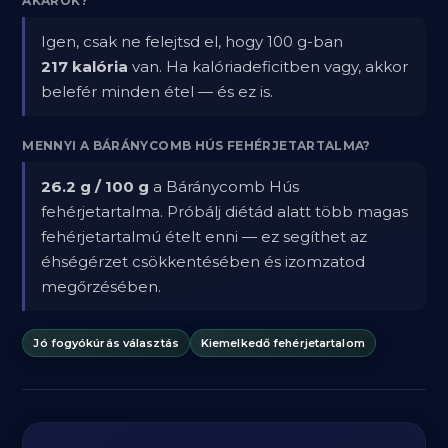
AKAROK?
Igen, csak ne felejtsd el, hogy 100 g-ban
217 kalória
van. Ha kalóriadeficitben vagy, akkor
belefér minden étel — és ez is.
MENNYI A BÁRÁNYCOMB HÚS FEHÉRJETARTALMA?
26.2 g / 100 g
a Báránycomb Hús
fehérjetartalma. Próbálj diétád alatt több magas
fehérjetartalmú ételt enni — ez segíthet az
éhségérzet csökkentésében és izomzatod
megőrzésében.
Jó fogyókúrás választás
Kiemelkedő fehérjetartalom