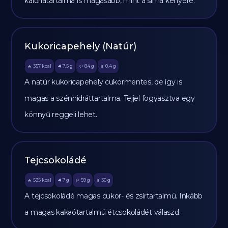
kalóriatartalma is magasabb, mint a sima kenyéré.
Kukoricapehely (Natúr)
357
kcal
7.5
g
84
g
0.4
g
🔥
🥩
🥔
🫒
A natúr kukoricapehely cukormentes, de így is
magas a szénhidráttartalma. Tejjel fogyasztva egy
könnyű reggeli lehet.
Tejcsokoládé
535
kcal
7
g
59
g
30
g
🔥
🥩
🥔
🫒
A tejcsokoládé magas cukor- és zsírtartalmú. Inkább
a magas kakaótartalmú étcsokoládét válaszd.