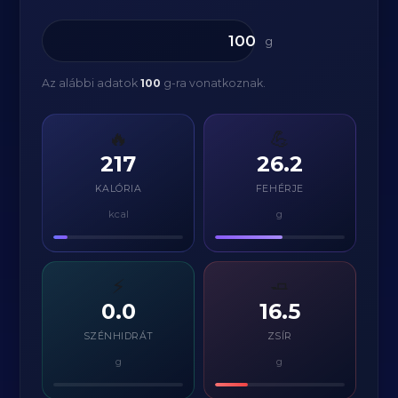
g
Az alábbi adatok
100
g-ra vonatkoznak.
🔥
💪
217
26.2
KALÓRIA
FEHÉRJE
kcal
g
⚡
🧈
0.0
16.5
SZÉNHIDRÁT
ZSÍR
g
g