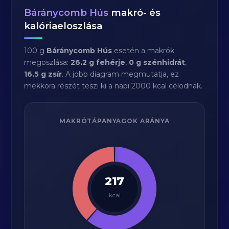
Báránycomb Hús
makró- és
kalóriaeloszlása
100 g
Báránycomb Hús
esetén a makrók
megoszlása:
26.2 g fehérje
,
0 g szénhidrát
,
16.5 g zsír
. A jobb diagram megmutatja, ez
mekkora részét teszi ki a napi 2000 kcal célodnak.
MAKRÓTÁPANYAGOK ARÁNYA
217
kcal