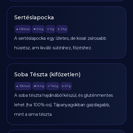
Sertéslapocka
128
kcal
21.6
g
0
g
3.9
g
🔥
🥩
🥔
🫒
A sertéslapocka egy ízletes, de kissé zsírosabb
húsrész, ami kiváló sütéshez, főzéshez.
Soba Tészta (kifőzetlen)
336
kcal
14.4
g
74.6
g
0.7
g
🔥
🥩
🥔
🫒
A soba tészta hajdinából készül, és gluténmentes
lehet (ha 100%-os). Tápanyagokban gazdagabb,
mint a sima tészta.