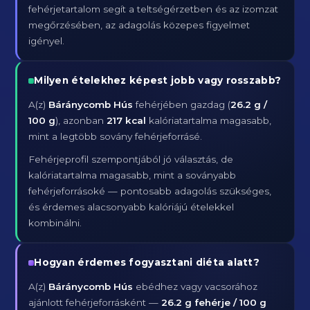
fehérjetartalom segít a teltségérzetben és az izomzat
megőrzésében, az adagolás közepes figyelmet
igényel.
Milyen ételekhez képest jobb vagy rosszabb?
A(z)
Báránycomb Hús
fehérjében gazdag (
26.2 g /
100 g
), azonban
217 kcal
kalóriatartalma magasabb,
mint a legtöbb sovány fehérjeforrásé.
Fehérjeprofil szempontjából jó választás, de
kalóriatartalma magasabb, mint a soványabb
fehérjeforrásoké — pontosabb adagolás szükséges,
és érdemes alacsonyabb kalóriájú ételekkel
kombinálni.
Hogyan érdemes fogyasztani diéta alatt?
A(z)
Báránycomb Hús
ebédhez vagy vacsorához
ajánlott fehérjeforrásként —
26.2 g fehérje / 100 g