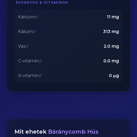
ÁSVÁNYOK & VITAMINOK
Kalcium
11
mg
Kálium
313
mg
Vas
2.0
mg
C-vitamin
0.0
mg
A-vitamin
0
μg
Mit ehetek
Báránycomb Hús