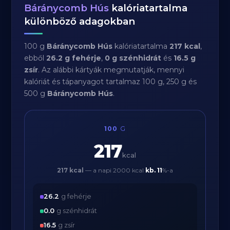
Báránycomb Hús
kalóriatartalma
különböző adagokban
100 g
Báránycomb Hús
kalóriatartalma
217 kcal
,
ebből
26.2 g fehérje
,
0 g szénhidrát
és
16.5 g
zsír
. Az alábbi kártyák megmutatják, mennyi
kalóriát és tápanyagot tartalmaz 100 g, 250 g és
500 g
Báránycomb Hús
.
100
G
217
kcal
217 kcal
— a napi 2000 kcal
kb.
11
%-a
26.2
g fehérje
0.0
g szénhidrát
16.5
g zsír