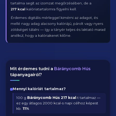
tartalma segít az izomzat megőrzésében, de a
217 kcal
kalóriatartalomra figyelni kell.
Érdemes digitális mérleggel kimérni az adagot, és
mellé nagy adag alacsony kalóriájú, párolt vagy nyers
zöldséget tálalni — így a tányér teljes és laktató marad
anélkül, hogy a kalóriakeret kilőne.
Mit érdemes tudni a
Báránycomb Hús
tápanyagairól?
Mennyi kalóriát tartalmaz?
100 g
Báránycomb Hús
217 kcal
-t tartalmaz —
ez egy átlagos 2000 kcal-s napi célhoz képest
kb.
11
%
.