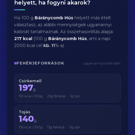
helyett, ha fogyni akarok?
Ha 100 g
Báránycomb Hús
helyett más ételt
választasz, az alábbi mennyiségek ugyanannyi
kalóriát tartalmaznak. Az összehasonlítás alapja:
217 kcal
(100 g
Báránycomb Hús
, ami a napi
2000 kcal cél
kb.
11
%-a).
FEHÉRJEFORRÁSOK
ugyanannyi kalóriáért
Csirkemell
197
g
110 kcal / 100g · 23g fehérje · 1g zsír
Tojás
140
g
155 kcal / 100g · 13g fehérje · 11g zsír