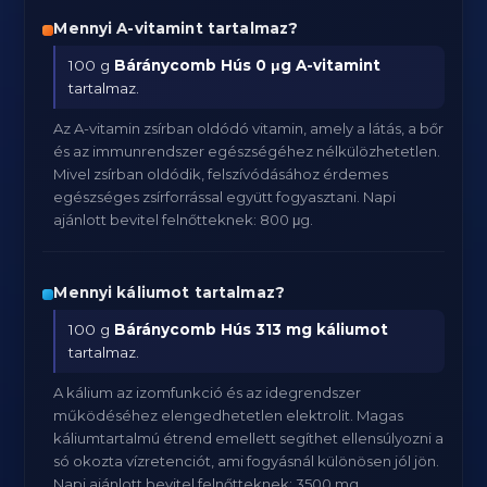
Mennyi A-vitamint tartalmaz?
100 g
Báránycomb Hús
0 μg A-vitamint
tartalmaz.
Az A-vitamin zsírban oldódó vitamin, amely a látás, a bőr
és az immunrendszer egészségéhez nélkülözhetetlen.
Mivel zsírban oldódik, felszívódásához érdemes
egészséges zsírforrással együtt fogyasztani. Napi
ajánlott bevitel felnőtteknek: 800 μg.
Mennyi káliumot tartalmaz?
100 g
Báránycomb Hús
313 mg káliumot
tartalmaz.
A kálium az izomfunkció és az idegrendszer
működéséhez elengedhetetlen elektrolit. Magas
káliumtartalmú étrend emellett segíthet ellensúlyozni a
só okozta vízretenciót, ami fogyásnál különösen jól jön.
Napi ajánlott bevitel felnőtteknek: 3500 mg.