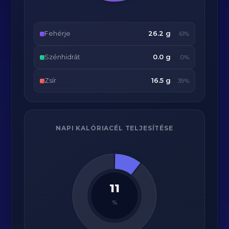
Fehérje
26.2 g
61%
Szénhidrát
0.0 g
0%
Zsír
16.5 g
39%
NAPI KALÓRIACÉL TELJESÍTÉSE
11
%