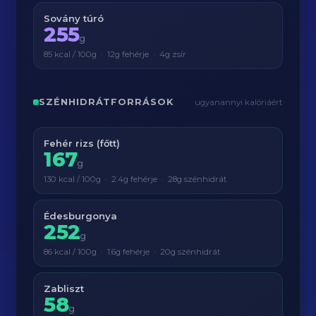
Sovány túró
255
g
85 kcal / 100g · 12g fehérje · 4g zsír
SZÉNHIDRÁTFORRÁSOK
ugyanannyi kalóriáért
Fehér rizs (főtt)
167
g
130 kcal / 100g · 2.4g fehérje · 28g szénhidrát
Édesburgonya
252
g
86 kcal / 100g · 1.6g fehérje · 20g szénhidrát
Zabliszt
58
g