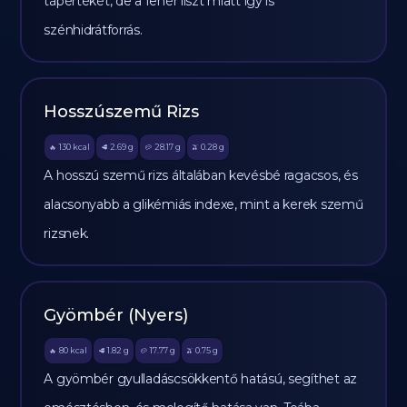
tápértékét, de a fehér liszt miatt így is
szénhidrátforrás.
Hosszúszemű Rizs
130
kcal
2.69
g
28.17
g
0.28
g
🔥
🥩
🥔
🫒
A hosszú szemű rizs általában kevésbé ragacsos, és
alacsonyabb a glikémiás indexe, mint a kerek szemű
rizsnek.
Gyömbér (Nyers)
80
kcal
1.82
g
17.77
g
0.75
g
🔥
🥩
🥔
🫒
A gyömbér gyulladáscsökkentő hatású, segíthet az