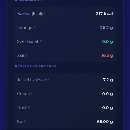
ALAPMAKRÓK
Kalória (kcal)
217
kcal
Fehérje
26.2
g
Szénhidrát
0.0
g
Zsír
16.5
g
RÉSZLETES ÉRTÉKEK
Telített zsírsav
7.2
g
Cukor
0.0
g
Rost
0.0
g
Só
66.00
g