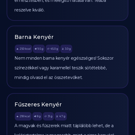
emésztésben, és melegítő hatása van. Teába
reszelve kiváló.
Barna Kenyér
250
kcal
9.5
g
45.0
g
3.0
g
🔥
🥩
🥔
🫒
Nem minden barna kenyér egészséges! Sokszor
színezékkel vagy karamellel teszik sötétebbé,
mindig olvasd el az összetevőket.
Fűszeres Kenyér
218
kcal
8
g
31
g
4.7
g
🔥
🥩
🥔
🫒
A magvak és fűszerek miatt táplálóbb lehet, de a