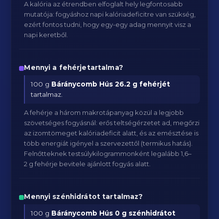
A kalória az étrendben elfoglalt hely legfontosabb
mutatója: fogyáshoz napi kalóriadeficitre van szükség,
ezért fontos tudni, hogy egy-egy adag mennyit visz a
napi keretből.
Mennyi a fehérjetartalma?
100 g
Báránycomb Hús
26.2 g fehérjét
tartalmaz.
A fehérje a három makrotápanyag közül a legjobb
szövetséges fogyásnál: erős teltségérzetet ad, megőrzi
az izomtömeget kalóriadeficit alatt, és az emésztése is
több energiát igényel a szervezettől (termikus hatás).
Felnőtteknek testsúlykilogrammonként legalább 1,6–
2 g fehérje bevitele ajánlott fogyás alatt.
Mennyi szénhidrátot tartalmaz?
100 g
Báránycomb Hús
0 g szénhidrátot