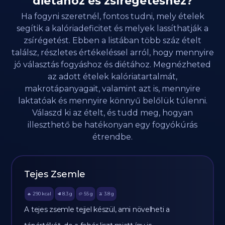
diétához és zsírégetéshez?
Ha fogyni szeretnél, fontos tudni, mely ételek
segítik a kalóriadeficitet és melyek lassíthatják a
zsírégetést. Ebben a listában több száz ételt
találsz, részletes értékeléssel arról, hogy mennyire
jó választás fogyáshoz és diétához. Megnézheted
az adott ételek kalóriatartalmát,
makrotápanyagait, valamint azt is, mennyire
laktatóak és mennyire könnyű belőlük túlenni.
Válaszd ki az ételt, és tudd meg, hogyan
illeszthető be hatékonyan egy fogyókúrás
étrendbe.
Tejes Zsemle
290
kcal
8.3
g
55
g
3.8
g
🔥
🥩
🥔
🫒
A tejes zsemle tejjel készül, ami növelheti a