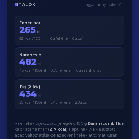
ITALOK
ugyanannyi kalóriáért
Fehér bor
265
ml
82 kcal / 100ml · 0g fehérje · 0g zsír
Narancslé
482
ml
45 kcal / 100ml · 0.7g fehérje · 10g szénhidrát
Tej (2,8%)
434
ml
50 kcal / 100ml · 3.4g fehérje · 2.8g zsír
Az értékek tájékoztató jellegűek, 100 g
Báránycomb Hús
kalóriatartalmán (
217 kcal
) alapulnak. A kiválasztott
adag változtatásakor az egyenértékek automatikusan