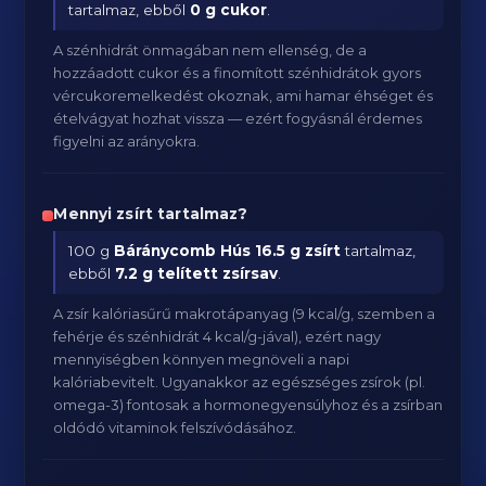
tartalmaz, ebből
0 g cukor
.
A szénhidrát önmagában nem ellenség, de a
hozzáadott cukor és a finomított szénhidrátok gyors
vércukoremelkedést okoznak, ami hamar éhséget és
ételvágyat hozhat vissza — ezért fogyásnál érdemes
figyelni az arányokra.
Mennyi zsírt tartalmaz?
100 g
Báránycomb Hús
16.5 g zsírt
tartalmaz,
ebből
7.2 g telített zsírsav
.
A zsír kalóriasűrű makrotápanyag (9 kcal/g, szemben a
fehérje és szénhidrát 4 kcal/g-jával), ezért nagy
mennyiségben könnyen megnöveli a napi
kalóriabevitelt. Ugyanakkor az egészséges zsírok (pl.
omega-3) fontosak a hormonegyensúlyhoz és a zsírban
oldódó vitaminok felszívódásához.