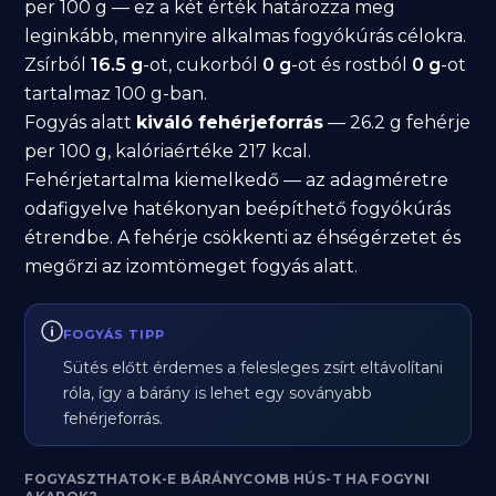
per 100 g — ez a két érték határozza meg
leginkább, mennyire alkalmas fogyókúrás célokra.
Zsírból
16.5 g
-ot, cukorból
0 g
-ot és rostból
0 g
-ot
tartalmaz 100 g-ban.
Fogyás alatt
kiváló fehérjeforrás
— 26.2 g fehérje
per 100 g, kalóriaértéke 217 kcal.
Fehérjetartalma kiemelkedő — az adagméretre
odafigyelve hatékonyan beépíthető fogyókúrás
étrendbe. A fehérje csökkenti az éhségérzetet és
megőrzi az izomtömeget fogyás alatt.
FOGYÁS TIPP
Sütés előtt érdemes a felesleges zsírt eltávolítani
róla, így a bárány is lehet egy soványabb
fehérjeforrás.
FOGYASZTHATOK-E BÁRÁNYCOMB HÚS-T HA FOGYNI