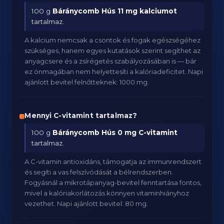
100 g
Báránycomb Hús
11 mg kalciumot
tartalmaz.
A kalcium nemcsak a csontok és fogak egészségéhez
szükséges, hanem egyes kutatások szerint segíthet az
anyagcsere és a zsírégetés szabályozásában is — bár
ez önmagában nem helyettesíti a kalóriadeficitet. Napi
ajánlott bevitel felnőtteknek: 1000 mg.
Mennyi C-vitamint tartalmaz?
100 g
Báránycomb Hús
0 mg C-vitamint
tartalmaz.
A C-vitamin antioxidáns, támogatja az immunrendszert
és segíti a vas felszívódását a bélrendszerben.
Fogyásnál a mikrotápanyag-bevitel fenntartása fontos,
mivel a kalóriakorlátozás könnyen vitaminhiányhoz
vezethet. Napi ajánlott bevitel: 80 mg.