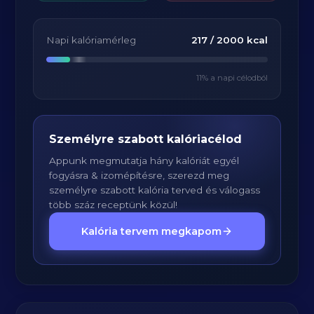
Napi kalóriamérleg
217
/
2000
kcal
11
% a napi célodból
Személyre szabott kalóriacélod
Appunk megmutatja hány kalóriát egyél
fogyásra & izomépítésre, szerezd meg
személyre szabott kalória terved és válogass
több száz receptünk közül!
Kalória tervem megkapom