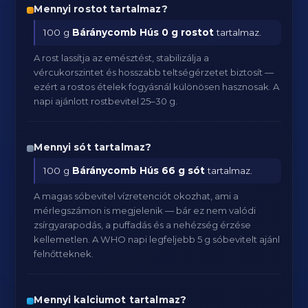
Mennyi rostot tartalmaz?
100 g
Báránycomb Hús
0 g rostot
tartalmaz.
A rost lassítja az emésztést, stabilizálja a
vércukorszintet és hosszabb teltségérzetet biztosít —
ezért a rostos ételek fogyásnál különösen hasznosak. A
napi ajánlott rostbevitel 25–30 g.
Mennyi sót tartalmaz?
100 g
Báránycomb Hús
66 g sót
tartalmaz.
A magas sóbevitel vízretenciót okozhat, ami a
mérlegszámon is megjelenik — bár ez nem valódi
zsírgyarapodás, a puffadás és a nehézség érzése
kellemetlen. A WHO napi legfeljebb 5 g sóbevitelt ajánl
felnőtteknek.
Mennyi kalciumot tartalmaz?