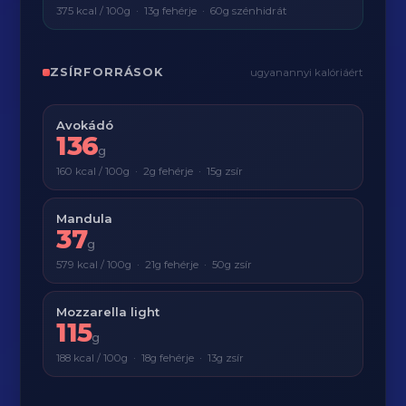
375 kcal / 100g · 13g fehérje · 60g szénhidrát
ZSÍRFORRÁSOK
ugyanannyi kalóriáért
Avokádó
136
g
160 kcal / 100g · 2g fehérje · 15g zsír
Mandula
37
g
579 kcal / 100g · 21g fehérje · 50g zsír
Mozzarella light
115
g
188 kcal / 100g · 18g fehérje · 13g zsír