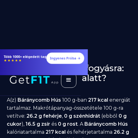
Több 1000+ elégedett tag
Ingyenes Próba →
★★★★★
Báránycomb Hús fogyásra:
jó választás diéta alatt?
GetFIT App
Írta -
March 19, 2026
A(z)
Báránycomb Hús
100 g-ban
217 kcal
energiát
tartalmaz. Makrótápanyag-összetétele 100 g-ra
vetítve:
26.2 g fehérje
,
0 g szénhidrát
(ebből
0 g
cukor
),
16.5 g zsír
és
0 g rost
. A
Báránycomb Hús
kalóriatartalma
217 kcal
és fehérjetartalma
26.2 g