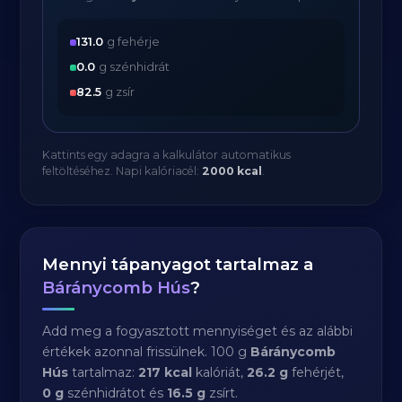
131.0
g fehérje
0.0
g szénhidrát
82.5
g zsír
Kattints egy adagra a kalkulátor automatikus
feltöltéséhez. Napi kalóriacél:
2000 kcal
.
Mennyi tápanyagot tartalmaz a
Báránycomb Hús
?
Add meg a fogyasztott mennyiséget és az alábbi
értékek azonnal frissülnek. 100 g
Báránycomb
Hús
tartalmaz:
217 kcal
kalóriát,
26.2 g
fehérjét,
0 g
szénhidrátot és
16.5 g
zsírt.