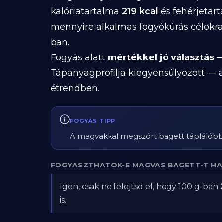
kalóriatartalma
219 kcal
és fehérjetar
mennyire alkalmas fogyókúrás célokra
ban.
Fogyás alatt
mértékkel jó választás
—
Tápanyagprofilja kiegyensúlyozott — a
étrendben.
FOGYÁS TIPP
A magvakkal megszórt bagett táplálóbb 
FOGYASZTHATOK-E MAGVAS BAGETT-T HA
Igen, csak ne felejtsd el, hogy 100 g-ban
is.