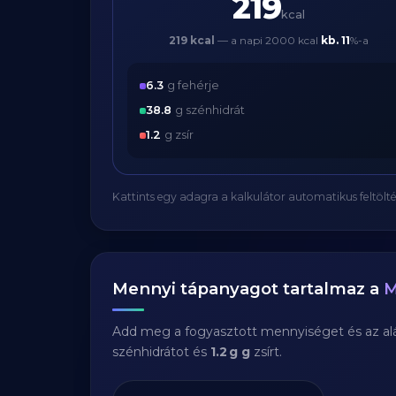
219
kcal
219 kcal
— a napi 2000 kcal
kb.
11
%-a
6.3
g fehérje
38.8
g szénhidrát
1.2
g zsír
Kattints egy adagra a kalkulátor automatikus feltölté
Mennyi tápanyagot tartalmaz a
M
Add meg a fogyasztott mennyiséget és az aláb
szénhidrátot és
1.2 g g
zsírt.