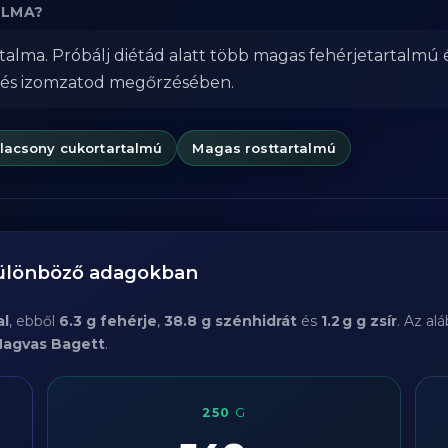
ALMA?
alma. Próbálj diétád alatt több magas fehérjetartalmú 
 és izomzatod megőrzésében.
lacsony cukortartalmú
Magas rosttartalmú
különböző adagokban
al
, ebből
6.3 g fehérje
,
38.8 g szénhidrát
és
1.2 g g zsír
. Az al
agvas Bagett
.
250
G