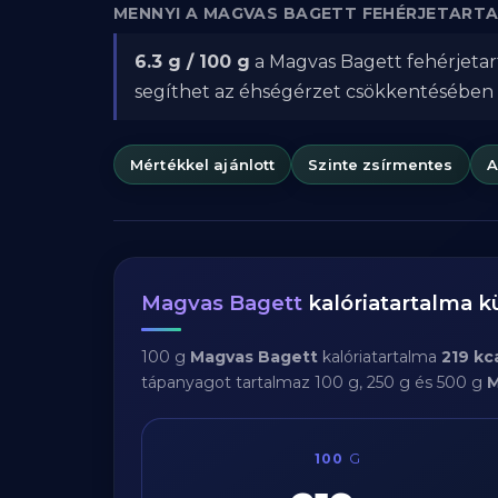
MENNYI A MAGVAS BAGETT FEHÉRJETART
6.3 g / 100 g
a Magvas Bagett fehérjetart
segíthet az éhségérzet csökkentésében
Mértékkel ajánlott
Szinte zsírmentes
A
Magvas Bagett
kalóriatartalma 
100 g
Magvas Bagett
kalóriatartalma
219 kc
tápanyagot tartalmaz 100 g, 250 g és 500 g
M
100
G