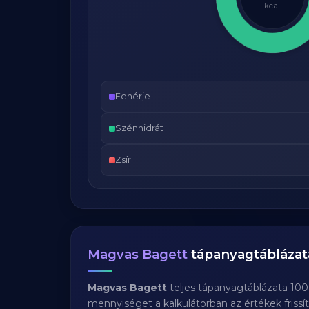
kcal
Fehérje
Szénhidrát
Zsír
Magvas Bagett
tápanyagtáblázat
Magvas Bagett
teljes tápanyagtáblázata 100
mennyiséget a kalkulátorban az értékek frissí