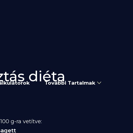
ztás diéta
alkulátorok
További Tartalmak
00 g-ra vetítve:
agett