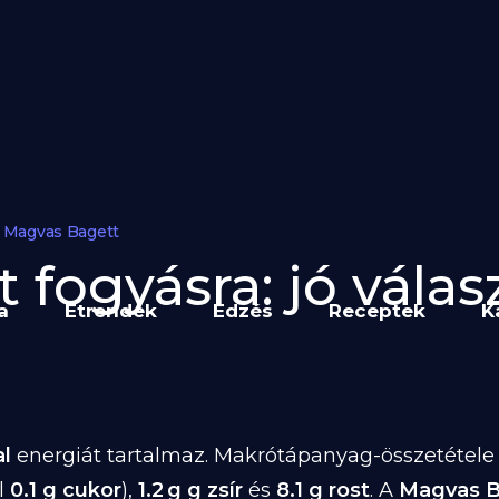
Magvas Bagett
fogyásra: jó válas
a
Étrendek
Edzés
Receptek
K
al
energiát tartalmaz. Makrótápanyag-összetétele 1
l
0.1 g cukor
),
1.2 g g zsír
és
8.1 g rost
. A
Magvas B