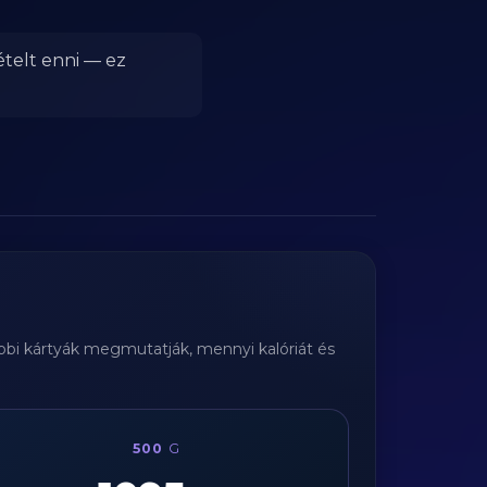
ételt enni — ez
ábbi kártyák megmutatják, mennyi kalóriát és
500
G