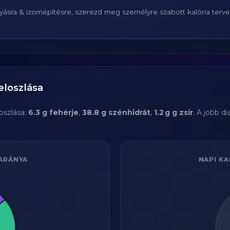
ásra & izomépítésre, szerezd meg személyre szabott kalória terv
eloszlása
szlása:
6.3 g fehérje
,
38.8 g szénhidrát
,
1.2 g g zsír
. A jobb 
ARÁNYA
NAPI KA