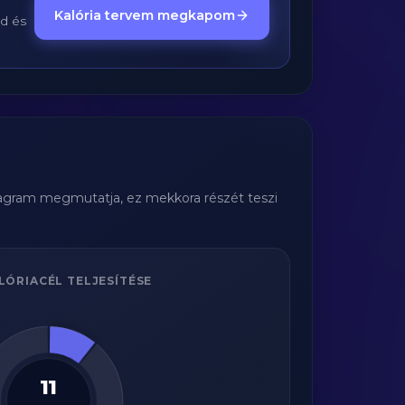
Kalória tervem megkapom
ed és
diagram megmutatja, ez mekkora részét teszi
LÓRIACÉL TELJESÍTÉSE
11