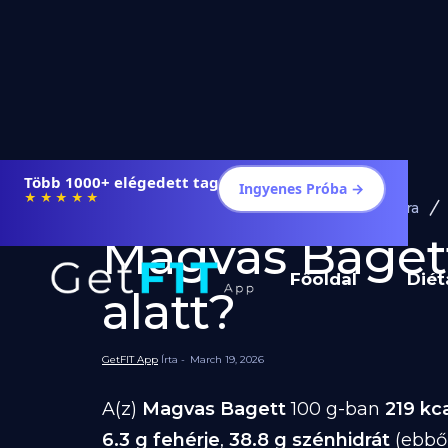
Több 1000+ elégedett tag
Ingyenes Próba →
★★★★★
Diéta és Étrend
Ételek Fogyásra
Magvas Bagett 
Főoldal
Diét
alatt?
GetFIT App
Írta -
March 19, 2026
A(z)
Magvas Bagett
100 g-ban
219 kc
6.3 g fehérje
,
38.8 g szénhidrát
(ebbő