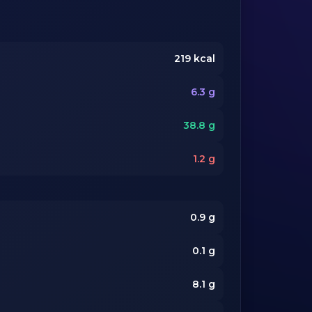
219
kcal
6.3
g
38.8
g
1.2
g
0.9
g
0.1
g
8.1
g