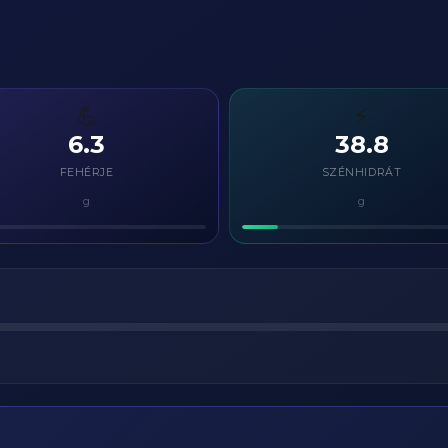
💪
⚡
6.3
38.8
FEHÉRJE
SZÉNHIDRÁT
g
g