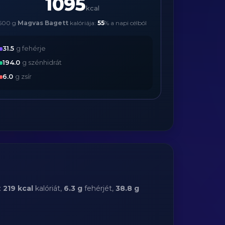
1095
kcal
500 g
Magvas Bagett
kalóriája:
55
% a napi célból
31.5
g fehérje
194.0
g szénhidrát
6.0
g zsír
:
219 kcal
kalóriát,
6.3 g
fehérjét,
38.8 g