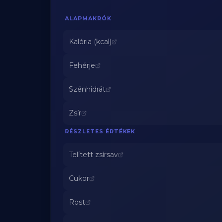
ALAPMAKRÓK
Kalória (kcal)
Fehérje
Szénhidrát
Zsír
RÉSZLETES ÉRTÉKEK
Telített zsírsav
Cukor
Rost