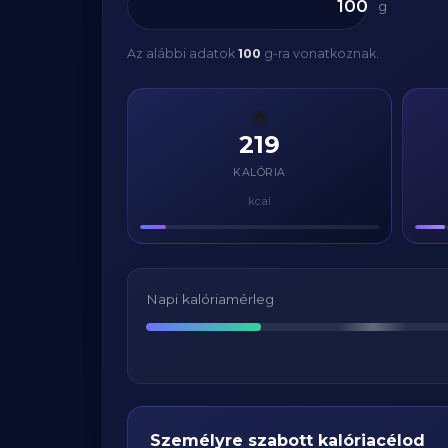
g
Az alábbi adatok
100
g-ra vonatkoznak.
🔥
219
KALÓRIA
kcal
Napi kalóriamérleg
Személyre szabott kalóriacélod