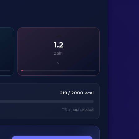
🧈
1.2
ZSÍR
g
219
/
2000
kcal
11
% a napi célodból