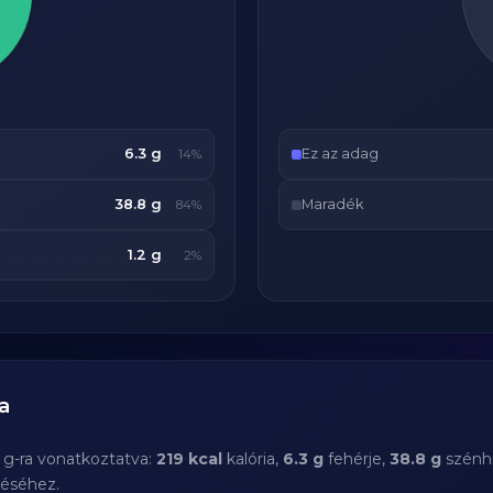
6.3 g
Ez az adag
14%
38.8 g
Maradék
84%
1.2 g
2%
a
 g-ra vonatkoztatva:
219 kcal
kalória,
6.3 g
fehérje,
38.8 g
szénhi
téséhez.