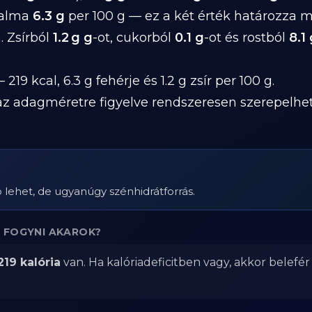
talma
6.3 g
per 100 g — ez a két érték határozza 
. Zsírból
1.2 g g
-ot, cukorból
0.1 g
-ot és rostból
8.1
 219 kcal, 6.3 g fehérje és 1.2 g zsír per 100 g.
z adagméretre figyelve rendszeresen szerepelhet 
lehet, de ugyanúgy szénhidrátforrás.
 FOGYNI AKAROK?
219 kalória
van. Ha kalóriadeficitben vagy, akkor belefé