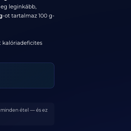
meg leginkább,
 g
-ot tartalmaz 100 g-
kalóriadeficites
r minden étel — és ez