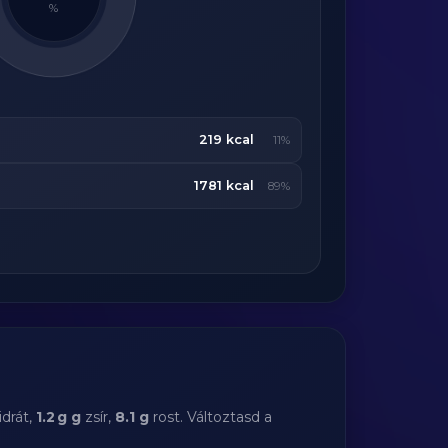
%
219 kcal
11%
1781 kcal
89%
drát,
1.2 g g
zsír,
8.1 g
rost. Változtasd a