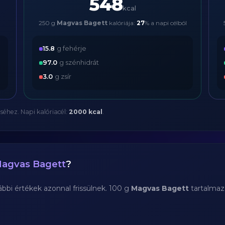
548
kcal
250 g
Magvas Bagett
kalóriája:
27
% a napi célból
15.8
g fehérje
97.0
g szénhidrát
3.0
g zsír
séhez. Napi kalóriacél:
2000 kcal
.
agvas Bagett
?
bi értékek azonnal frissülnek. 100 g
Magvas Bagett
tartalmaz