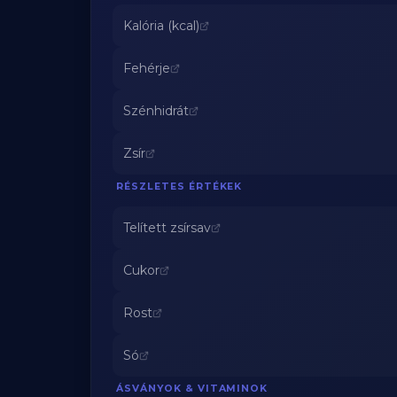
Kalória (kcal)
Fehérje
Szénhidrát
Zsír
RÉSZLETES ÉRTÉKEK
Telített zsírsav
Cukor
Rost
Só
ÁSVÁNYOK & VITAMINOK