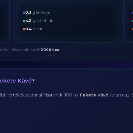
0.3
g fehérje
4.2
g szénhidrát
0.4
g zsír
séhez. Napi kalóriacél:
2000 kcal
.
ekete Kávé
?
bi értékek azonnal frissülnek. 100 ml
Fekete Kávé
tartalmaz: