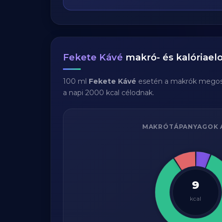
Fekete Kávé
makró- és kalóriaelo
100 ml
Fekete Kávé
esetén a makrók megos
a napi 2000 kcal célodnak.
MAKRÓTÁPANYAGOK 
9
kcal