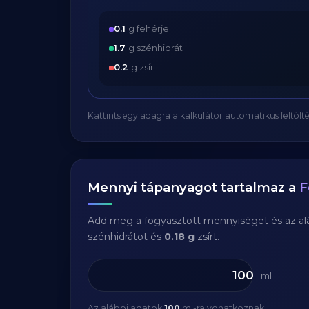
0.1
g fehérje
1.7
g szénhidrát
0.2
g zsír
Kattints egy adagra a kalkulátor automatikus feltölté
Mennyi tápanyagot tartalmaz a
F
Add meg a fogyasztott mennyiséget és az aláb
szénhidrátot és
0.18 g
zsírt.
ml
Az alábbi adatok
100
ml-ra vonatkoznak.