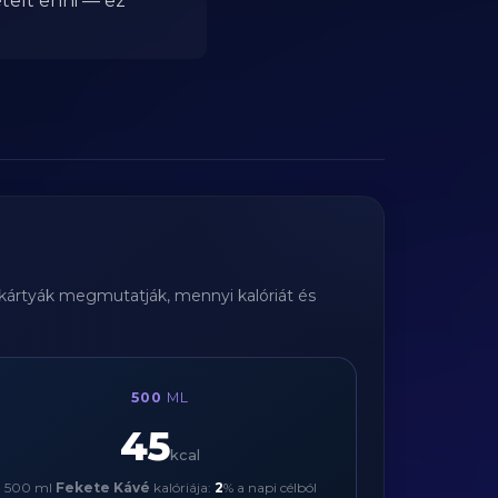
telt enni — ez
i kártyák megmutatják, mennyi kalóriát és
500
ML
45
kcal
500 ml
Fekete Kávé
kalóriája:
2
% a napi célból