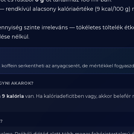
 rendkívül alacsony kalóriaértéke (9 kcal/100 g) m
nnyiség szinte irreleváns — tökéletes töltelék ét
lése nélkül.
 A koffein serkentheti az anyagcserét, de mértékkel fogyaszd
GYNI AKAROK?
n
9 kalória
van. Ha kalóriadeficitben vagy, akkor belefér
?