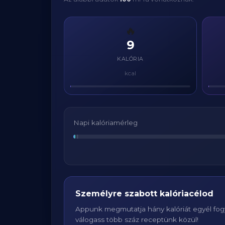
🔥
9
KALÓRIA
kcal
Napi kalóriamérleg
Személyre szabott kalóriacélod
Appunk megmutatja hány kalóriát egyél fogy
válogass több száz receptünk közül!