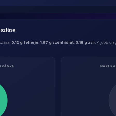
szlása
zlása:
0.12 g fehérje
,
1.67 g szénhidrát
,
0.18 g zsír
. A jobb di
ARÁNYA
NAPI KA