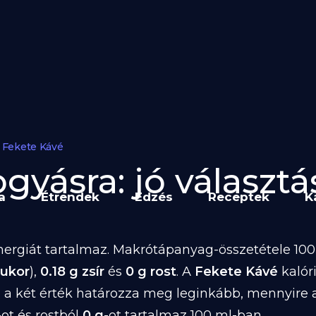
Fekete Kávé
gyásra: jó választás
a
Étrendek
Edzés
Receptek
K
ergiát tartalmaz. Makrótápanyag-összetétele 100 
cukor
),
0.18 g zsír
és
0 g rost
. A
Fekete Kávé
kalór
 a két érték határozza meg leginkább, mennyire 
-ot és rostból
0 g
-ot tartalmaz 100 ml-ban.