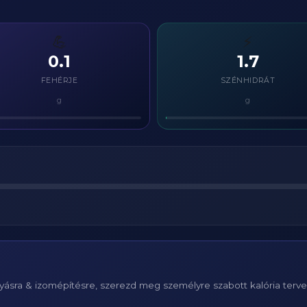
💪
⚡
0.1
1.7
FEHÉRJE
SZÉNHIDRÁT
g
g
ásra & izomépítésre, szerezd meg személyre szabott kalória terv