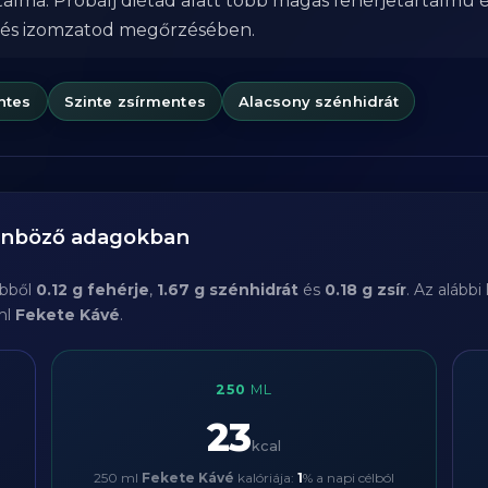
alma. Próbálj diétád alatt több magas fehérjetartalmú é
 és izomzatod megőrzésében.
ntes
Szinte zsírmentes
Alacsony szénhidrát
lönböző adagokban
ebből
0.12 g fehérje
,
1.67 g szénhidrát
és
0.18 g zsír
. Az alább
ml
Fekete Kávé
.
250
ML
23
kcal
250 ml
Fekete Kávé
kalóriája:
1
% a napi célból