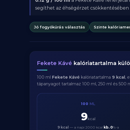
0.12 g / 100 ml
a Fekete Kávé fehérjetart
segíthet az éhségérzet csökkentésében
Jó fogyókúrás választás
Szinte kalóriame
Fekete Kávé
kalóriatartalma kü
100 ml
Fekete Kávé
kalóriatartalma
9 kcal
, 
tápanyagot tartalmaz 100 ml, 250 ml és 500 
100
ML
9
kcal
9 kcal
— a napi 2000 kcal
kb.
0
%-a