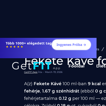
Több 1000+ elégedett tag
Ingyenes Próba →
★★★★★
Diéta és Étrend
Ételek Fogyásra
Fekete Kávé fo
Főoldal
Diét
GetFIT App
Írta -
March 19, 2026
A(z)
Fekete Kávé
100 ml-ban
9 kcal
en
fehérje
,
1.67 g szénhidrát
(ebből
0 g 
fehérjetartalma
0.12 g
per 100 ml — ez
célokra. Zsírból
0.18 g
-ot, cukorból
0 g