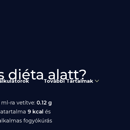
 diéta alatt?
alkulátorok
További Tartalmak
ml-ra vetítve:
0.12 g
iatartalma
9 kcal
és
alkalmas fogyókúrás