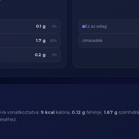
0.1 g
Ez az adag
6%
1.7 g
Maradék
85%
0.2 g
9%
l-ra vonatkoztatva:
9 kcal
kalória,
0.12 g
fehérje,
1.67 g
szénhidrá
téséhez.