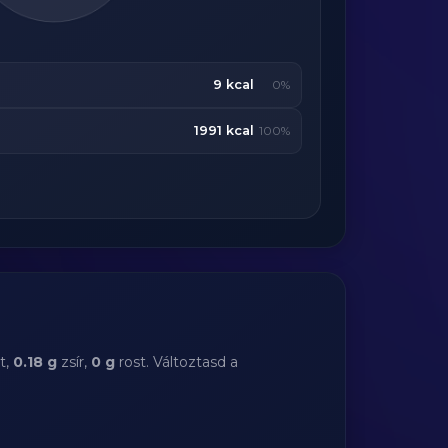
9 kcal
0%
1991 kcal
100%
t,
0.18 g
zsír,
0 g
rost. Változtasd a