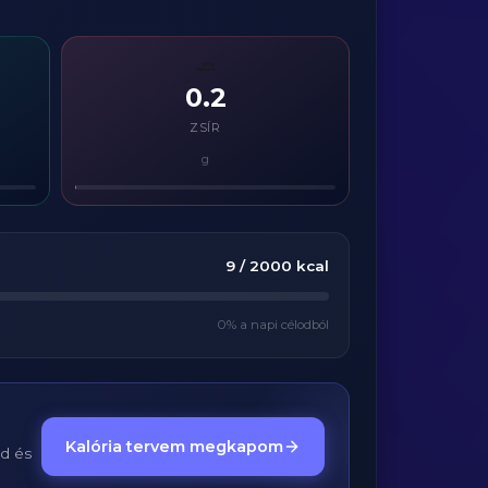
🧈
0.2
ZSÍR
g
9
/
2000
kcal
0
% a napi célodból
Kalória tervem megkapom
ed és