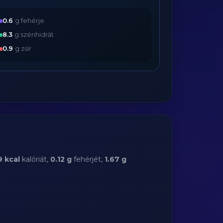
0.6
g fehérje
8.3
g szénhidrát
0.9
g zsír
9 kcal
kalóriát,
0.12 g
fehérjét,
1.67 g