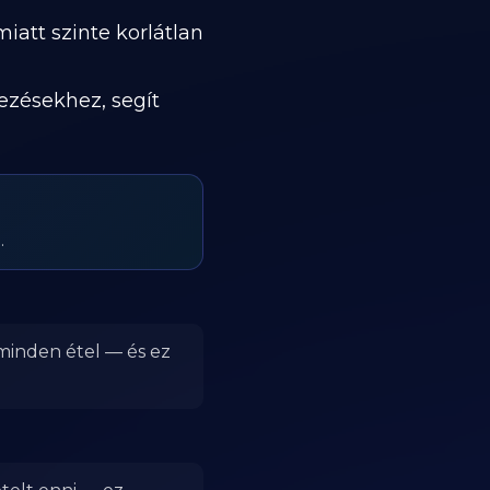
iatt szinte korlátlan
kezésekhez, segít
.
 minden étel — és ez