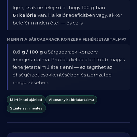
Igen, csak ne felejtsd el, hogy 100 g-ban
61 kalória
van. Ha kalóriadeficitben vagy, akkor
belefér minden étel — és ez is.
MENNYI A SÁRGABARACK KONZERV FEHÉRJETARTALMA?
0.6 g / 100 g
a Sárgabarack Konzerv
fehérjetartalma. Próbálj diétád alatt több magas
fehérjetartalmú ételt enni — ez segíthet az
éhségérzet csökkentésében és izomzatod
megőrzésében.
Mértékkel ajánlott
Alacsony kalóriatartalmú
Szinte zsírmentes