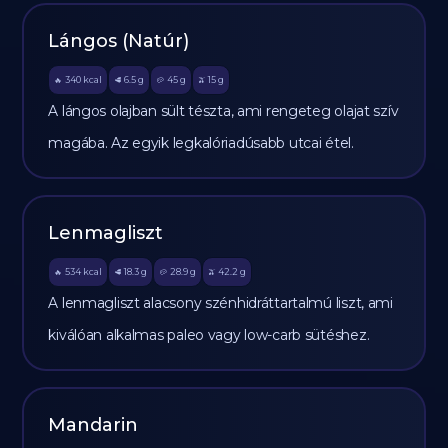
Lángos (Natúr)
340
kcal
6.5
g
45
g
15
g
🔥
🥩
🥔
🫒
A lángos olajban sült tészta, ami rengeteg olajat szív
magába. Az egyik legkalóriadúsabb utcai étel.
Lenmagliszt
534
kcal
18.3
g
28.9
g
42.2
g
🔥
🥩
🥔
🫒
A lenmagliszt alacsony szénhidráttartalmú liszt, ami
kiválóan alkalmas paleo vagy low-carb sütéshez.
Mandarin