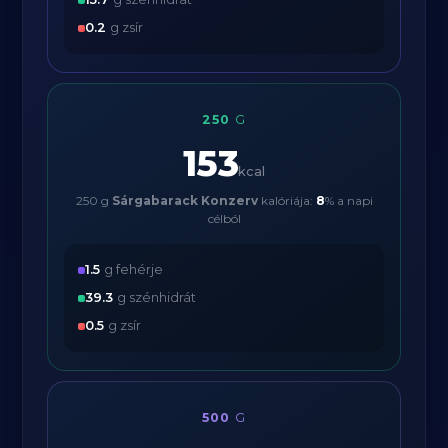
0.2
g zsír
250
G
153
kcal
250 g
Sárgabarack Konzerv
kalóriája:
8
% a napi
célból
1.5
g fehérje
39.3
g szénhidrát
0.5
g zsír
500
G