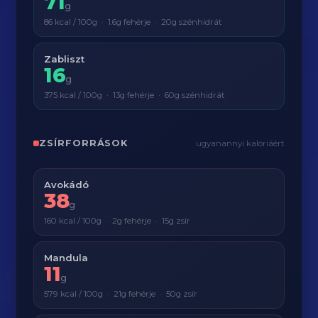
71
g
86 kcal / 100g · 1.6g fehérje · 20g szénhidrát
Zabliszt
16
g
375 kcal / 100g · 13g fehérje · 60g szénhidrát
ZSÍRFORRÁSOK
ugyanannyi kalóriáért
Avokádó
38
g
160 kcal / 100g · 2g fehérje · 15g zsír
Mandula
11
g
579 kcal / 100g · 21g fehérje · 50g zsír