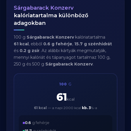
Sárgabarack Konzerv
kalóriatartalma különböző
adagokban
100 g
Sárgabarack Konzerv
kalóriatartalma
61 kcal
, ebből
0.6 g fehérje
,
15.7 g szénhidrát
és
0.2 g zsír
. Az alábbi kártyák megmutatják,
mennyi kalóriát és tápanyagot tartalmaz 100 g,
250 g és 500 g
Sárgabarack Konzerv
.
100
G
61
kcal
61 kcal
— a napi 2000 kcal
kb.
3
%-a
0.6
g fehérje
15.7
g szénhidrát