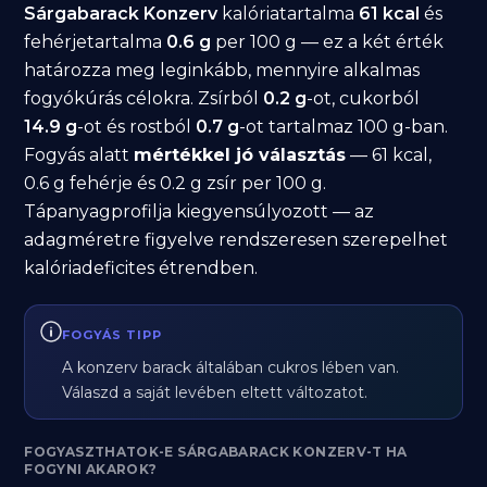
Sárgabarack Konzerv
kalóriatartalma
61 kcal
és
fehérjetartalma
0.6 g
per 100 g — ez a két érték
határozza meg leginkább, mennyire alkalmas
fogyókúrás célokra. Zsírból
0.2 g
-ot, cukorból
14.9 g
-ot és rostból
0.7 g
-ot tartalmaz 100 g-ban.
Fogyás alatt
mértékkel jó választás
— 61 kcal,
0.6 g fehérje és 0.2 g zsír per 100 g.
Tápanyagprofilja kiegyensúlyozott — az
adagméretre figyelve rendszeresen szerepelhet
kalóriadeficites étrendben.
FOGYÁS TIPP
A konzerv barack általában cukros lében van.
Válaszd a saját levében eltett változatot.
FOGYASZTHATOK-E SÁRGABARACK KONZERV-T HA
FOGYNI AKAROK?