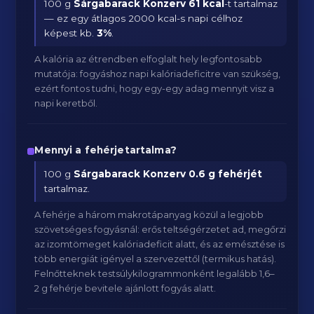
100 g
Sárgabarack Konzerv
61 kcal
-t tartalmaz
— ez egy átlagos 2000 kcal-s napi célhoz
képest kb.
3
%
.
A kalória az étrendben elfoglalt hely legfontosabb
mutatója: fogyáshoz napi kalóriadeficitre van szükség,
ezért fontos tudni, hogy egy-egy adag mennyit visz a
napi keretből.
Mennyi a fehérjetartalma?
100 g
Sárgabarack Konzerv
0.6 g fehérjét
tartalmaz.
A fehérje a három makrotápanyag közül a legjobb
szövetséges fogyásnál: erős teltségérzetet ad, megőrzi
az izomtömeget kalóriadeficit alatt, és az emésztése is
több energiát igényel a szervezettől (termikus hatás).
Felnőtteknek testsúlykilogrammonként legalább 1,6–
2 g fehérje bevitele ajánlott fogyás alatt.