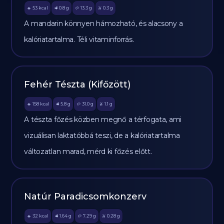
53
kcal
0.8
g
13.3
g
0.3
g
🔥
🥩
🥔
🫒
A mandarin könnyen hámozható, és alacsony a
kalóriatartalma. Téli vitaminforrás.
Fehér Tészta (Kifőzött)
158
kcal
5.8
g
31.0
g
1.1
g
🔥
🥩
🥔
🫒
A tészta főzés közben megnő a térfogata, ami
vizuálisan laktatóbbá teszi, de a kalóriatartalma
változatlan marad, mérd ki főzés előtt.
Natúr Paradicsomkonzerv
32
kcal
1.64
g
7.29
g
0.28
g
🔥
🥩
🥔
🫒