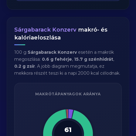
Sárgabarack Konzerv
makró- és
kalóriaeloszlása
100 g
Sárgabarack Konzerv
esetén a makrók
megoszlása:
0.6 g fehérje
,
15.7 g szénhidrát
,
0.2 g zsír
. A jobb diagram megmutatja, ez
mekkora részét teszi ki a napi 2000 kcal célodnak.
MAKRÓTÁPANYAGOK ARÁNYA
61