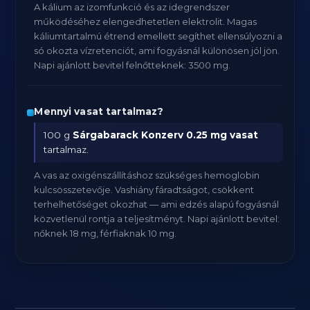
A kálium az izomfunkció és az idegrendszer
működéséhez elengedhetetlen elektrolit. Magas
káliumtartalmú étrend emellett segíthet ellensúlyozni a
só okozta vízretenciót, ami fogyásnál különösen jól jön.
Napi ajánlott bevitel felnőtteknek: 3500 mg.
Mennyi vasat tartalmaz?
100 g
Sárgabarack Konzerv
0.25 mg vasat
tartalmaz.
A vas az oxigénszállításhoz szükséges hemoglobin
kulcsösszetevője. Vashiány fáradtságot, csökkent
terhelhetőséget okozhat — ami edzés alapú fogyásnál
közvetlenül rontja a teljesítményt. Napi ajánlott bevitel:
nőknek 18 mg, férfiaknak 10 mg.