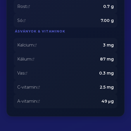
Rost
0.7
g
Só
7.00
g
ÁSVÁNYOK & VITAMINOK
Kalcium
3
mg
Kálium
87
mg
Vas
0.3
mg
C-vitamin
2.5
mg
A-vitamin
49
μg