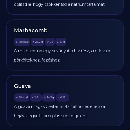
öblítsd le, hogy csökkentsd a nátriumtartalmát.
Marhacomb
158
kcal
26.2
g
0
g
5.1
g
🔥
🥩
🥔
🫒
A marhacomb egy soványabb húsrész, ami kiváló
pörköltekhez, főzéshez.
Guava
68
kcal
2.6
g
14.3
g
0.95
g
🔥
🥩
🥔
🫒
A guava magas C-vitamin-tartalmú, és ehető a
héjával együtt, ami plusz rostot jelent.