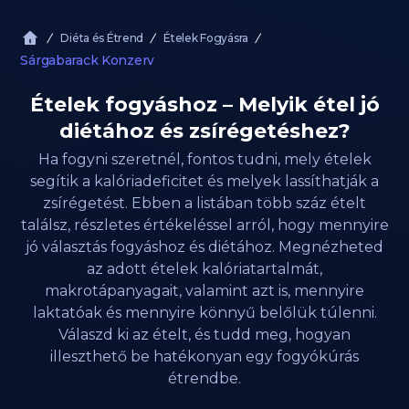
Diéta és Étrend
Ételek Fogyásra
Sárgabarack Konzerv
Ételek fogyáshoz – Melyik étel jó
diétához és zsírégetéshez?
Ha fogyni szeretnél, fontos tudni, mely ételek
segítik a kalóriadeficitet és melyek lassíthatják a
zsírégetést. Ebben a listában több száz ételt
találsz, részletes értékeléssel arról, hogy mennyire
jó választás fogyáshoz és diétához. Megnézheted
az adott ételek kalóriatartalmát,
makrotápanyagait, valamint azt is, mennyire
laktatóak és mennyire könnyű belőlük túlenni.
Válaszd ki az ételt, és tudd meg, hogyan
illeszthető be hatékonyan egy fogyókúrás
étrendbe.