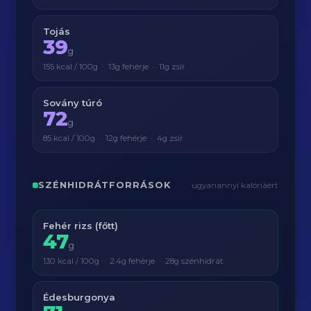
Tojás
39
g
155 kcal / 100g · 13g fehérje · 11g zsír
Sovány túró
72
g
85 kcal / 100g · 12g fehérje · 4g zsír
SZÉNHIDRÁTFORRÁSOK
ugyanannyi kalóriáért
Fehér rizs (főtt)
47
g
130 kcal / 100g · 2.4g fehérje · 28g szénhidrát
Édesburgonya