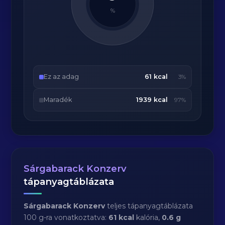
%
Ez az adag
61 kcal
3%
Maradék
1939 kcal
97%
Sárgabarack Konzerv
tápanyagtáblázata
Sárgabarack Konzerv
teljes tápanyagtáblázata
100 g-ra vonatkoztatva:
61 kcal
kalória,
0.6 g