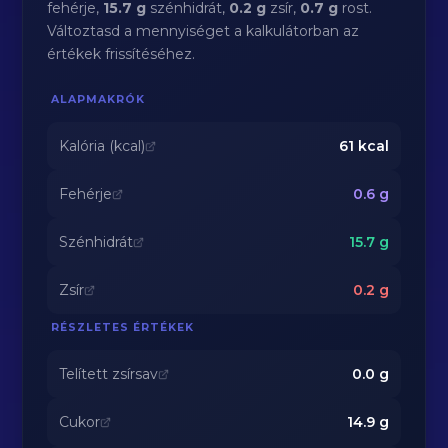
fehérje,
15.7 g
szénhidrát,
0.2 g
zsír,
0.7 g
rost.
Változtasd a mennyiséget a kalkulátorban az
értékek frissítéséhez.
ALAPMAKRÓK
Kalória (kcal)
61
kcal
Fehérje
0.6
g
Szénhidrát
15.7
g
Zsír
0.2
g
RÉSZLETES ÉRTÉKEK
Telített zsírsav
0.0
g
Cukor
14.9
g