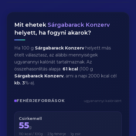
Mit ehetek
Sárgabarack Konzerv
helyett, ha fogyni akarok?
Ha 100 g
Sárgabarack Konzerv
helyett más
ételt választasz, az alábbi mennyiségek
ugyanannyi kalóriát tartalmaznak. Az
összehasonlítás alapja:
61 kcal
(100 g
Sárgabarack Konzerv
, ami a napi 2000 kcal cél
kb.
3
%-a).
FEHÉRJEFORRÁSOK
ugyanannyi kalóriáért
Csirkemell
55
g
110 kcal / 100g · 23g fehérje · 1g zsír