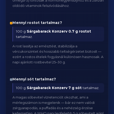
omega-3) fontosak a hormonegyensúlyhoz és a zsírban
oldódó vitaminok felszívódásához.
Mennyi rostot tartalmaz?
100 g
Sárgabarack Konzerv
0.7 g rostot
tartalmaz.
A rost lassítja az emésztést, stabilizálja a
vércukorszintet és hosszabb teltségérzetet biztosít —
ezért a rostos ételek fogyásnál különösen hasznosak. A
napi ajánlott rostbevitel 25–30 g.
Mennyi sót tartalmaz?
100 g
Sárgabarack Konzerv
7 g sót
tartalmaz.
A magas sóbevitel vízretenciót okozhat, ami a
mérlegszámon is megjelenik — bár ez nem valódi
zsírgyarapodás, a puffadás és a nehézség érzése
kellemetlen. A WHO napi legfeljebb 5 g sóbevitelt ajánl