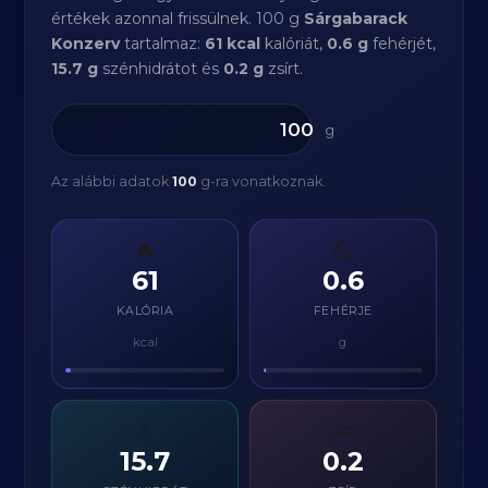
értékek azonnal frissülnek. 100 g
Sárgabarack
Konzerv
tartalmaz:
61 kcal
kalóriát,
0.6 g
fehérjét,
15.7 g
szénhidrátot és
0.2 g
zsírt.
g
Az alábbi adatok
100
g-ra vonatkoznak.
🔥
💪
61
0.6
KALÓRIA
FEHÉRJE
kcal
g
⚡
🧈
15.7
0.2