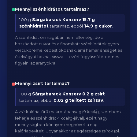
Mennyi szénhidrátot tartalmaz?
100 g
Sárgabarack Konzerv
15.7 g
szénhidrátot
tartalmaz, ebből
14.9 g cukor
.
A szénhidrát önmagában nem ellenség, de a
hozzáadott cukor és a finomított szénhidrátok gyors
vércukoremelkedést okoznak, ami hamar éhséget és
ételvágyat hozhat vissza — ezért fogyásnál érdemes
figyelni az arányokra.
Mennyi zsírt tartalmaz?
100 g
Sárgabarack Konzerv
0.2 g zsírt
tartalmaz, ebből
0.02 g telített zsírsav
.
A zsír kalóriasűrű makrotápanyag (9 kcal/g, szemben a
fehérje és szénhidrát 4 kcal/g-jával), ezért nagy
mennyiségben könnyen megnöveli a napi
kalóriabevitelt. Ugyanakkor az egészséges zsírok (pl.