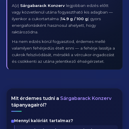
A(z)
Sárgabarack Konzerv
legjobban edzés előtt
vagy közvetlenül utána fogyasztható kis adagban —
ilyenkor a cukortartalma (
14.9 g / 100 g
) gyors
energiaforrásként hasznosul ahelyett, hogy
raktározódna.
Ha nem edzés körül fogyasztod, érdemes mellé
valamilyen fehérjedús ételt enni — a fehérje lassítja a
cukrok felszívódását, mérsékli a vércukor-ingadozást
és csökkenti az utána jelentkező éhségérzetet.
Mit érdemes tudni a
Sárgabarack Konzerv
tápanyagairól?
Mennyi kalóriát tartalmaz?