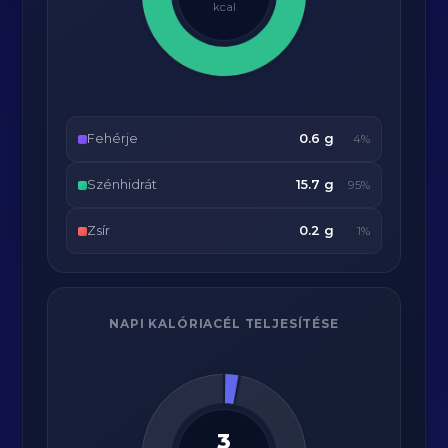
kcal
Fehérje
0.6 g
4%
Szénhidrát
15.7 g
95%
Zsír
0.2 g
1%
NAPI KALÓRIACÉL TELJESÍTÉSE
3