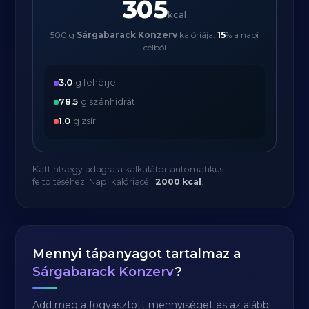
305
kcal
500 g
Sárgabarack Konzerv
kalóriája:
15
% a napi
célból
3.0
g fehérje
78.5
g szénhidrát
1.0
g zsír
Kattints egy adagra a kalkulátor automatikus
feltöltéséhez. Napi kalóriacél:
2000 kcal
.
Mennyi tápanyagot tartalmaz a
Sárgabarack Konzerv
?
Add meg a fogyasztott mennyiséget és az alábbi