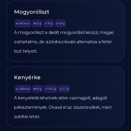
Mogyoróliszt
640
kcal
21
g
19
g
54
g
🔥
🥩
🥔
🫒
A mogyoróliszt a darált mogyoróból készül, magas
zsírtartalmú, de sütéshez kiváló alternatíva a fehér
liszt helyett.
Kenyérke
268
kcal
8.1
g
49.2
g
2.7
g
🔥
🥩
🥔
🫒
A kenyérkék lehetnek előre csomagolt, adagolt
péksütemények. Olvasd el az összetevőket, mert
sokféle lehet.