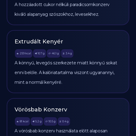
A hozzáadott cukor nélküli paradicsomkonzerv
kiváló alapanyag szószokhoz, levesekhez.
Extrudált Kenyér
259
kcal
10.7
g
46.1
g
3.4
g
🔥
🥩
🥔
🫒
A könnyű, levegős szerkezete miatt könnyű sokat
enni belőle. A kalóriatartalma viszont ugyanannyi,
mint a normál kenyéré.
Vörösbab Konzerv
81
kcal
5.2
g
10.5
g
0.4
g
🔥
🥩
🥔
🫒
A vörösbab konzerv használata előtt alaposan