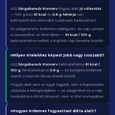
A(z)
Sárgabarack Konzerv
fogyás alatt
jó választás
— 100 g-ban
61 kcal
és
0.6 g fehérje
van,
kalóriadeficites étrendbe tudatosan beilleszthető.
Az adagméretre érdemes odafigyelni, de napi szinten
is szerepelhet az étrendben —
61 kcal / 100 g
kalóriatartalma mellett a legtöbb napi keretbe belefér.
Milyen ételekhez képest jobb vagy rosszabb?
A(z)
Sárgabarack Konzerv
kalóriatartalma
61 kcal /
100 g
, fehérjetartalma
0.6 g
— ez közepes értéknek
számít a hasonló típusú ételek között.
Fogyás alatt sem az egyik legjobb, sem a legrosszabb
választás a kategóriájában — az adagméret és a napi
összkalória a döntő tényező, nem az étel önmagában.
Hogyan érdemes fogyasztani diéta alatt?