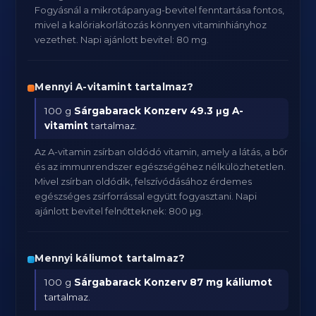
Fogyásnál a mikrotápanyag-bevitel fenntartása fontos,
mivel a kalóriakorlátozás könnyen vitaminhiányhoz
vezethet. Napi ajánlott bevitel: 80 mg.
Mennyi A-vitamint tartalmaz?
100 g
Sárgabarack Konzerv
49.3 μg A-
vitamint
tartalmaz.
Az A-vitamin zsírban oldódó vitamin, amely a látás, a bőr
és az immunrendszer egészségéhez nélkülözhetetlen.
Mivel zsírban oldódik, felszívódásához érdemes
egészséges zsírforrással együtt fogyasztani. Napi
ajánlott bevitel felnőtteknek: 800 μg.
Mennyi káliumot tartalmaz?
100 g
Sárgabarack Konzerv
87 mg káliumot
tartalmaz.