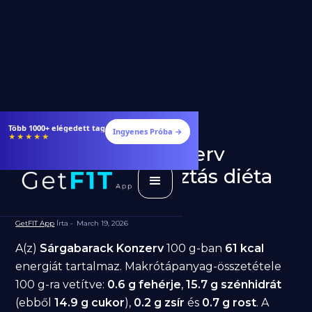
Több 1000+ elégedett tag
Ingyenes Próba →
★★★★★
Sárgabarack Konzerv
fogyásra: jó választás diéta
alatt?
GetFIT App
Írta -
March 19, 2026
A(z)
Sárgabarack Konzerv
100 g-ban
61 kcal
energiát tartalmaz. Makrótápanyag-összetétele
100 g-ra vetítve:
0.6 g fehérje
,
15.7 g szénhidrát
(ebből
14.9 g cukor
),
0.2 g zsír
és
0.7 g rost
. A