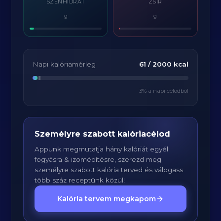
SZÉNHIDRÁT
ZSÍR
g
g
Napi kalóriamérleg
61
/
2000
kcal
3
% a napi célodból
Személyre szabott kalóriacélod
Appunk megmutatja hány kalóriát egyél
fogyásra & izomépítésre, szerezd meg
személyre szabott kalória terved és válogass
több száz receptünk közül!
Kalória tervem megkapom