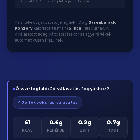
50 kcal / 100ml · 3.4g fehérje · 2.8g zsír
Az értékek tájékoztató jellegűek, 100 g
Sárgabarack
Konzerv
kalóriatartalmán (
61 kcal
) alapulnak. A
kiválasztott adag változtatásakor az egyenértékek
automatikusan frissülnek.
Összefoglaló: Jó választás fogyáshoz?
✓ Jó fogyókúrás választás
61
0.6g
0.2g
0.7g
KCAL
FEHÉRJE
ZSÍR
ROST