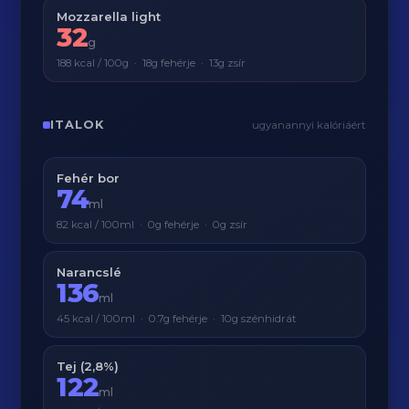
Mozzarella light
32
g
188 kcal / 100g · 18g fehérje · 13g zsír
ITALOK
ugyanannyi kalóriáért
Fehér bor
74
ml
82 kcal / 100ml · 0g fehérje · 0g zsír
Narancslé
136
ml
45 kcal / 100ml · 0.7g fehérje · 10g szénhidrát
Tej (2,8%)
122
ml