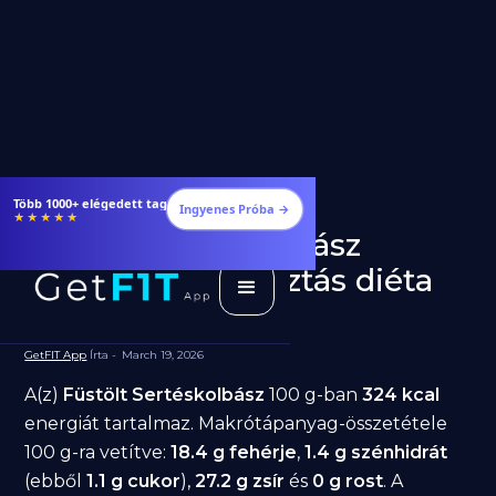
Étrendek, receptek és edzéstervek
Ingyenes Próba →
★★★★★
Füstölt Sertéskolbász
fogyásra: jó választás diéta
alatt?
GetFIT App
Írta -
March 19, 2026
A(z)
Füstölt Sertéskolbász
100 g-ban
324 kcal
energiát tartalmaz. Makrótápanyag-összetétele
100 g-ra vetítve:
18.4 g fehérje
,
1.4 g szénhidrát
(ebből
1.1 g cukor
),
27.2 g zsír
és
0 g rost
. A