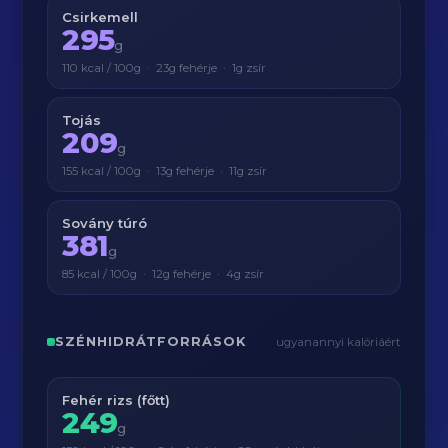
Csirkemell
295
g
110 kcal / 100g · 23g fehérje · 1g zsír
Tojás
209
g
155 kcal / 100g · 13g fehérje · 11g zsír
Sovány túró
381
g
85 kcal / 100g · 12g fehérje · 4g zsír
SZÉNHIDRÁTFORRÁSOK
ugyanannyi kalóriáért
Fehér rizs (főtt)
249
g