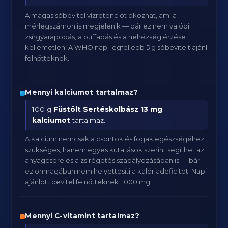
A magas sóbevitel vízretenciót okozhat, ami a
mérlegszámon is megjelenik — bár ez nem valódi
zsírgyarapodás, a puffadás és a nehézség érzése
kellemetlen. A WHO napi legfeljebb 5 g sóbevitelt ajánl
felnőtteknek.
Mennyi kalciumot tartalmaz?
100 g
Füstölt Sertéskolbász
13 mg
kalciumot
tartalmaz.
A kalcium nemcsak a csontok és fogak egészségéhez
szükséges, hanem egyes kutatások szerint segíthet az
anyagcsere és a zsírégetés szabályozásában is — bár
ez önmagában nem helyettesíti a kalóriadeficitet. Napi
ajánlott bevitel felnőtteknek: 1000 mg.
Mennyi C-vitamint tartalmaz?