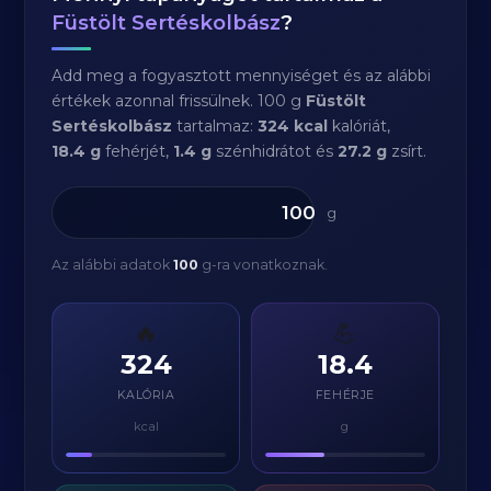
Füstölt Sertéskolbász
?
Add meg a fogyasztott mennyiséget és az alábbi
értékek azonnal frissülnek. 100 g
Füstölt
Sertéskolbász
tartalmaz:
324 kcal
kalóriát,
18.4 g
fehérjét,
1.4 g
szénhidrátot és
27.2 g
zsírt.
g
Az alábbi adatok
100
g-ra vonatkoznak.
🔥
💪
324
18.4
KALÓRIA
FEHÉRJE
kcal
g