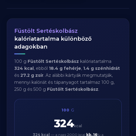
Füstölt Sertéskolbász
kalóriatartalma különböző
adagokban
100 g
Füstölt Sertéskolbász
kalóriatartalma
324 kcal
, ebből
18.4 g fehérje
,
1.4 g szénhidrát
és
27.2 g zsír
. Az alábbi kártyák megmutatják,
mennyi kalóriát és tápanyagot tartalmaz 100 g,
250 g és 500 g
Füstölt Sertéskolbász
.
100
G
324
kcal
324 kcal
— a napi 2000 kcal
kb.
16
%-a