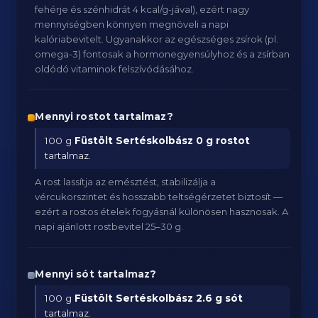
fehérje és szénhidrát 4 kcal/g-jával), ezért nagy
mennyiségben könnyen megnöveli a napi
kalóriabevitelt. Ugyanakkor az egészséges zsírok (pl.
omega-3) fontosak a hormonegyensúlyhoz és a zsírban
oldódó vitaminok felszívódásához.
Mennyi rostot tartalmaz?
100 g
Füstölt Sertéskolbász
0 g rostot
tartalmaz.
A rost lassítja az emésztést, stabilizálja a
vércukorszintet és hosszabb teltségérzetet biztosít —
ezért a rostos ételek fogyásnál különösen hasznosak. A
napi ajánlott rostbevitel 25–30 g.
Mennyi sót tartalmaz?
100 g
Füstölt Sertéskolbász
2.6 g sót
tartalmaz.