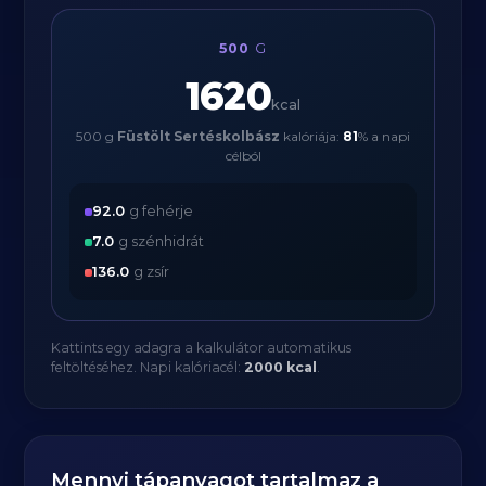
500
G
1620
kcal
500 g
Füstölt Sertéskolbász
kalóriája:
81
% a napi
célból
92.0
g fehérje
7.0
g szénhidrát
136.0
g zsír
Kattints egy adagra a kalkulátor automatikus
feltöltéséhez. Napi kalóriacél:
2000 kcal
.
Mennyi tápanyagot tartalmaz a