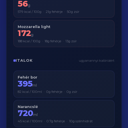
56
g
579 kcal / 100g · 21g fehérje · 50g zsír
Mozzarella light
172
g
188 kcal / 100g · 18g fehérje · 13g zsír
ITALOK
ugyanannyi kalóriáért
Fehér bor
395
ml
82 kcal / 100ml · 0g fehérje · 0g zsír
Narancslé
720
ml
45 kcal / 100ml · 0.7g fehérje · 10g szénhidrát