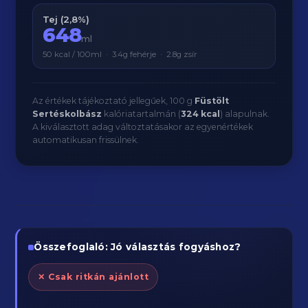
Tej (2,8%)
648
ml
50 kcal / 100ml · 3.4g fehérje · 2.8g zsír
Az értékek tájékoztató jellegűek, 100 g
Füstölt
Sertéskolbász
kalóriatartalmán (
324 kcal
) alapulnak.
A kiválasztott adag változtatásakor az egyenértékek
automatikusan frissülnek.
Összefoglaló: Jó választás fogyáshoz?
✕ Csak ritkán ajánlott