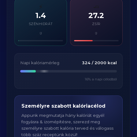
⚡
🧈
1.4
27.2
SZÉNHIDRÁT
ZSÍR
g
g
Napi kalóriamérleg
324
/
2000
kcal
16
% a napi célodból
Személyre szabott kalóriacélod
Appunk megmutatja hány kalóriát egyél
fogyásra & izomépítésre, szerezd meg
személyre szabott kalória terved és válogass
több száz receptünk közül!