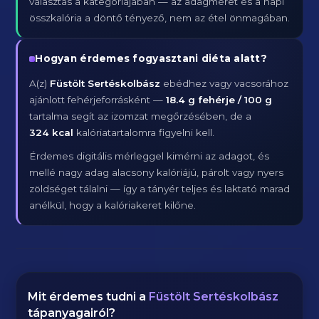
választás a kategóriájában — az adagméret és a napi
összkalória a döntő tényező, nem az étel önmagában.
Hogyan érdemes fogyasztani diéta alatt?
A(z)
Füstölt Sertéskolbász
ebédhez vagy vacsorához
ajánlott fehérjeforrásként —
18.4 g fehérje / 100 g
tartalma segít az izomzat megőrzésében, de a
324 kcal
kalóriatartalomra figyelni kell.
Érdemes digitális mérleggel kimérni az adagot, és
mellé nagy adag alacsony kalóriájú, párolt vagy nyers
zöldséget tálalni — így a tányér teljes és laktató marad
anélkül, hogy a kalóriakeret kilőne.
Mit érdemes tudni a
Füstölt Sertéskolbász
tápanyagairól?