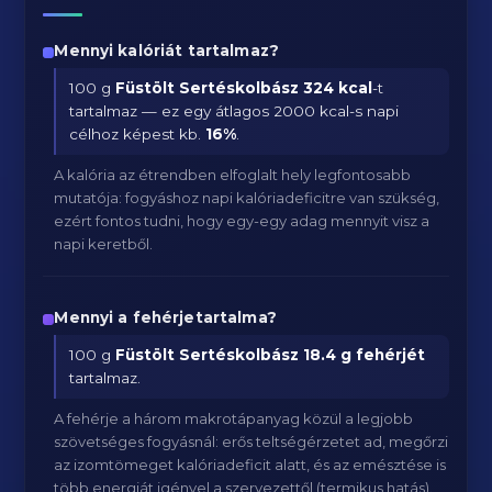
Mennyi kalóriát tartalmaz?
100 g
Füstölt Sertéskolbász
324 kcal
-t
tartalmaz — ez egy átlagos 2000 kcal-s napi
célhoz képest kb.
16
%
.
A kalória az étrendben elfoglalt hely legfontosabb
mutatója: fogyáshoz napi kalóriadeficitre van szükség,
ezért fontos tudni, hogy egy-egy adag mennyit visz a
napi keretből.
Mennyi a fehérjetartalma?
100 g
Füstölt Sertéskolbász
18.4 g fehérjét
tartalmaz.
A fehérje a három makrotápanyag közül a legjobb
szövetséges fogyásnál: erős teltségérzetet ad, megőrzi
az izomtömeget kalóriadeficit alatt, és az emésztése is
több energiát igényel a szervezettől (termikus hatás).