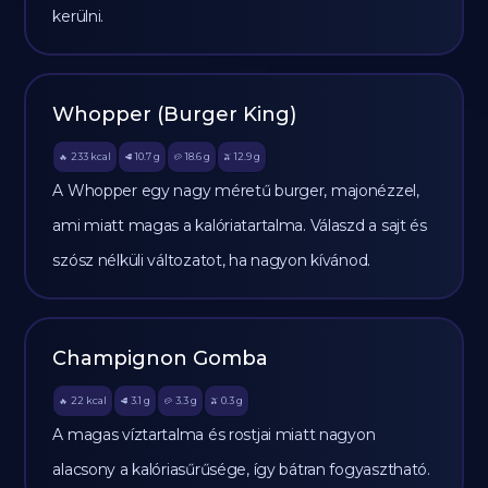
kerülni.
Whopper (Burger King)
233
kcal
10.7
g
18.6
g
12.9
g
🔥
🥩
🥔
🫒
A Whopper egy nagy méretű burger, majonézzel,
ami miatt magas a kalóriatartalma. Válaszd a sajt és
szósz nélküli változatot, ha nagyon kívánod.
Champignon Gomba
22
kcal
3.1
g
3.3
g
0.3
g
🔥
🥩
🥔
🫒
A magas víztartalma és rostjai miatt nagyon
alacsony a kalóriasűrűsége, így bátran fogyasztható.