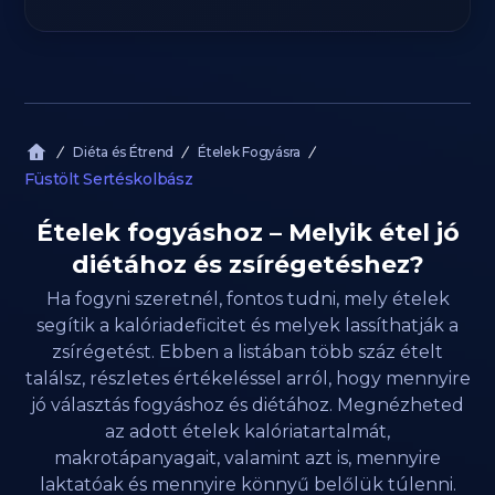
Diéta és Étrend
Ételek Fogyásra
Füstölt Sertéskolbász
Ételek fogyáshoz – Melyik étel jó
diétához és zsírégetéshez?
Ha fogyni szeretnél, fontos tudni, mely ételek
segítik a kalóriadeficitet és melyek lassíthatják a
zsírégetést. Ebben a listában több száz ételt
találsz, részletes értékeléssel arról, hogy mennyire
jó választás fogyáshoz és diétához. Megnézheted
az adott ételek kalóriatartalmát,
makrotápanyagait, valamint azt is, mennyire
laktatóak és mennyire könnyű belőlük túlenni.