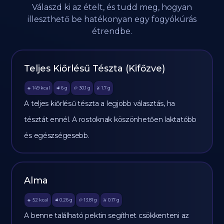
Válaszd ki az ételt, és tudd meg, hogyan
illeszthető be hatékonyan egy fogyókúrás
étrendbe.
Teljes Kiőrlésű Tészta (Kifőzve)
149
kcal
6
g
30.1
g
1.7
g
🔥
🥩
🥔
🫒
A teljes kiőrlésű tészta a legjobb választás, ha
tésztát ennél. A rostoknak köszönhetően laktatóbb
és egészségesebb.
Alma
52
kcal
0.26
g
13.81
g
0.17
g
🔥
🥩
🥔
🫒
A benne található pektin segíthet csökkenteni az