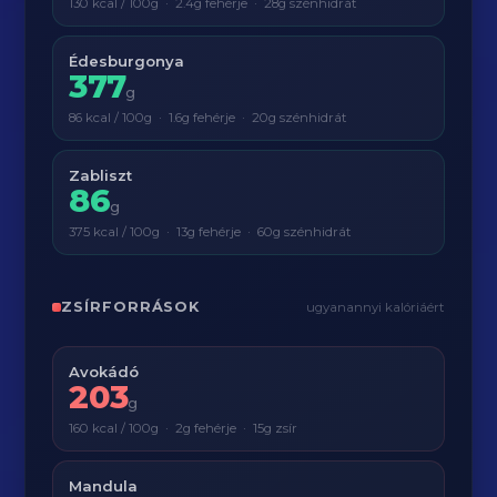
130 kcal / 100g · 2.4g fehérje · 28g szénhidrát
Édesburgonya
377
g
86 kcal / 100g · 1.6g fehérje · 20g szénhidrát
Zabliszt
86
g
375 kcal / 100g · 13g fehérje · 60g szénhidrát
ZSÍRFORRÁSOK
ugyanannyi kalóriáért
Avokádó
203
g
160 kcal / 100g · 2g fehérje · 15g zsír
Mandula