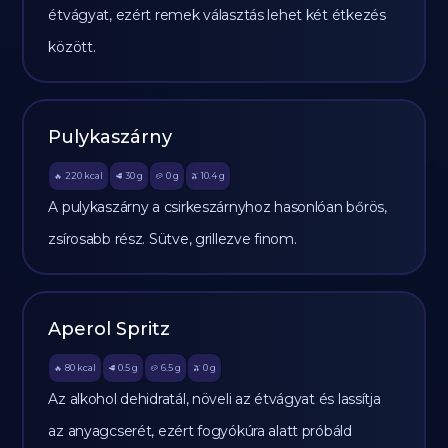
étvágyat, ezért remek választás lehet két étkezés
között.
Pulykaszárny
220
kcal
30
g
0
g
10.4
g
🔥
🥩
🥔
🫒
A pulykaszárny a csirkeszárnyhoz hasonlóan bőrös,
zsírosabb rész. Sütve, grillezve finom.
Aperol Spritz
80
kcal
0.5
g
6.5
g
0
g
🔥
🥩
🥔
🫒
Az alkohol dehidratál, növeli az étvágyat és lassítja
az anyagcserét, ezért fogyókúra alatt próbáld