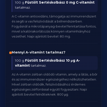
100 g
Füstölt Sertéskolbász
0 mg C-vitamint
tartalmaz.
A C-vitamin antioxidáns, támogatja az immunrendszert
és segíti a vas felszívódását a bélrendszerben.
Fogyásnál a mikrotápanyag-bevitel fenntartása fontos,
mivel a kalóriakorlátozás könnyen vitaminhiányhoz
vezethet. Napi ajánlott bevitel: 80 mg.
Mennyi A-vitamint tartalmaz?
100 g
Füstölt Sertéskolbász
10 μg A-
vitamint
tartalmaz.
Az A-vitamin zsírban oldódó vitamin, amely a látás, a bőr
és az immunrendszer egészségéhez nélkülözhetetlen.
Mivel zsírban oldódik, felszívódásához érdemes
egészséges zsírforrással együtt fogyasztani. Napi
ajánlott bevitel felnőtteknek: 800 μg.