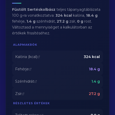
Füstölt Sertéskolbász
teljes tápanyagtáblázata
100 g-ra vonatkoztatva:
324 kcal
kalória,
18.4 g
fehérje,
1.4 g
szénhidrát,
27.2 g
zsír,
0 g
rost.
Változtasd a mennyiséget a kalkulátorban az
értékek frissítéséhez.
ALAPMAKRÓK
Kalória (kcal)
324
kcal
Fehérje
18.4
g
Szénhidrát
1.4
g
Zsír
27.2
g
RÉSZLETES ÉRTÉKEK