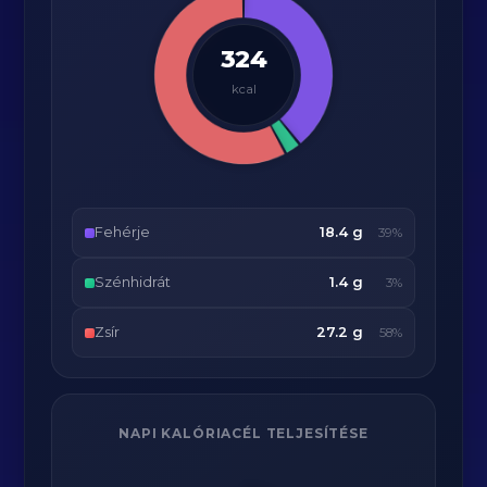
324
kcal
Fehérje
18.4 g
39%
Szénhidrát
1.4 g
3%
Zsír
27.2 g
58%
NAPI KALÓRIACÉL TELJESÍTÉSE