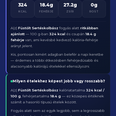
324
18.4g
27.2g
0g
KCAL
FEHÉRJE
ZSÍR
ROST
A(z)
Füstölt Sertéskolbász
fogyás alatt
ritkábban
ajánlott
— 100 g-ban
324 kcal
és csupán
18.4 g
fehérje
van, ami kevésbé kedvező kalória–fehérje
arányt jelent.
Kis, pontosan kimért adagban belefér a napi keretbe
— érdemes a többi étkezésben fehérjedúsabb és
alacsonyabb kalóriájú ételekkel ellensúlyozni.
Milyen ételekhez képest jobb vagy rosszabb?
A(z)
Füstölt Sertéskolbász
kalóriatartalma
324 kcal /
100 g
, fehérjetartalma
18.4 g
— ez közepes értéknek
számít a hasonló típusú ételek között.
Fogyás alatt sem az egyik legjobb, sem a legrosszabb