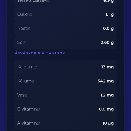
Telített zsírsav
8.9
g
Cukor
1.1
g
Rost
0.0
g
Só
2.60
g
ÁSVÁNYOK & VITAMINOK
Kalcium
13
mg
Kálium
342
mg
Vas
1.2
mg
C-vitamin
0.0
mg
A-vitamin
10
μg