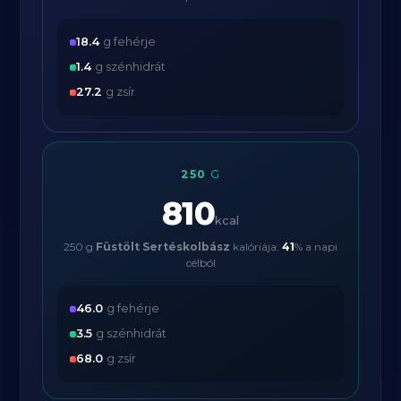
18.4
g fehérje
1.4
g szénhidrát
27.2
g zsír
250
G
810
kcal
250 g
Füstölt Sertéskolbász
kalóriája:
41
% a napi
célból
46.0
g fehérje
3.5
g szénhidrát
68.0
g zsír