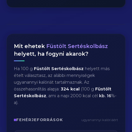
Mit ehetek
Füstölt Sertéskolbász
helyett, ha fogyni akarok?
Ha 100 g
Füstölt Sertéskolbász
helyett más
ételt választasz, az alábbi mennyiségek
ugyanannyi kalóriát tartalmaznak. Az
összehasonlítás alapja:
324 kcal
(100 g
Füstölt
Sertéskolbász
, ami a napi 2000 kcal cél
kb.
16
%-
a).
FEHÉRJEFORRÁSOK
ugyanannyi kalóriáért