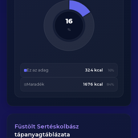
16
%
Ez az adag
324 kcal
16%
Maradék
1676 kcal
84%
Füstölt Sertéskolbász
tápanyagtáblázata