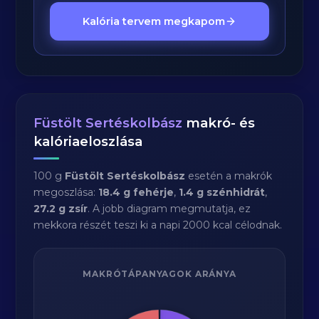
Kalória tervem megkapom
Füstölt Sertéskolbász
makró- és
kalóriaeloszlása
100 g
Füstölt Sertéskolbász
esetén a makrók
megoszlása:
18.4 g fehérje
,
1.4 g szénhidrát
,
27.2 g zsír
. A jobb diagram megmutatja, ez
mekkora részét teszi ki a napi 2000 kcal célodnak.
MAKRÓTÁPANYAGOK ARÁNYA