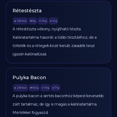
Rétestészta
340
kcal
8
g
54
g
12
g
🔥
🥩
🥔
🫒
A rétestészta vékony, nyújtható tészta.
Kalóriatartalma hasonló a többi tésztáéhoz, de a
töltelék és a rétegek közé kerülő zsiradék teszi
igazán kalóriadússá.
Pulyka Bacon
230
kcal
16.0
g
1.9
g
17
g
🔥
🥩
🥔
🫒
A pulyka bacon a sertés baconhöz képest kevesebb
zsírt tartalmaz, de így is magas a kalóriatartalma.
Mértékkel fogyaszd.