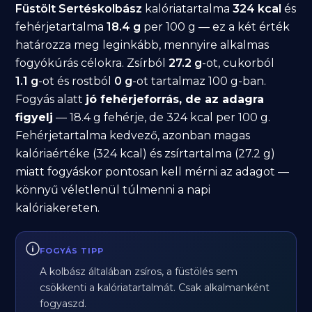
Füstölt Sertéskolbász
kalóriatartalma
324 kcal
és
fehérjetartalma
18.4 g
per 100 g — ez a két érték
határozza meg leginkább, mennyire alkalmas
fogyókúrás célokra. Zsírból
27.2 g
-ot, cukorból
1.1 g
-ot és rostból
0 g
-ot tartalmaz 100 g-ban.
Fogyás alatt
jó fehérjeforrás, de az adagra
figyelj
— 18.4 g fehérje, de 324 kcal per 100 g.
Fehérjetartalma kedvező, azonban magas
kalóriaértéke (324 kcal) és zsírtartalma (27.2 g)
miatt fogyáskor pontosan kell mérni az adagot —
könnyű véletlenül túlmenni a napi
kalóriakereten.
FOGYÁS TIPP
A kolbász általában zsíros, a füstölés sem
csökkenti a kalóriatartalmát. Csak alkalmanként
fogyaszd.