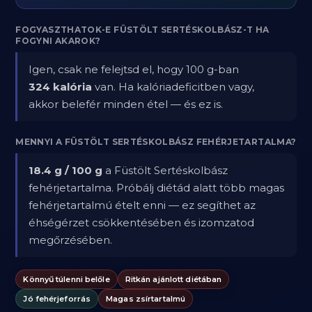
FOGYASZTHATOK-E FÜSTÖLT SERTÉSKOLBÁSZ-T HA
FOGYNI AKAROK?
Igen, csak ne felejtsd el, hogy 100 g-ban
324 kalória
van. Ha kalóriadeficitben vagy,
akkor belefér minden étel — és ez is.
MENNYI A FÜSTÖLT SERTÉSKOLBÁSZ FEHÉRJETARTALMA?
18.4 g / 100 g
a Füstölt Sertéskolbász
fehérjetartalma. Próbálj diétád alatt több magas
fehérjetartalmú ételt enni — ez segíthet az
éhségérzet csökkentésében és izomzatod
megőrzésében.
Könnyű túlenni belőle
Ritkán ajánlott diétában
Jó fehérjeforrás
Magas zsírtartalmú