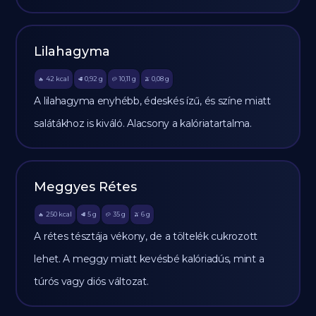
Lilahagyma
42
kcal
0,92
g
10,11
g
0,08
g
🔥
🥩
🥔
🫒
A lilahagyma enyhébb, édeskés ízű, és színe miatt
salátákhoz is kiváló. Alacsony a kalóriatartalma.
Meggyes Rétes
250
kcal
5
g
35
g
6
g
🔥
🥩
🥔
🫒
A rétes tésztája vékony, de a töltelék cukrozott
lehet. A meggy miatt kevésbé kalóriadús, mint a
túrós vagy diós változat.