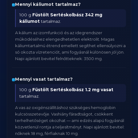
Mennyi káliumot tartalmaz?
100 g
Füstölt Sertéskolbász
342 mg
káliumot
tartalmaz.
A kálium az izomfunkció és az idegrendszer
működéséhez elengedhetetlen elektrolit. Magas
káliumtartalmú étrend emellett segíthet ellensúlyozni a
só okozta vízretenciót, ami fogyásnál különösen jól jön.
Napi ajánlott bevitel felnőtteknek: 3500 mg.
Mennyi vasat tartalmaz?
100 g
Füstölt Sertéskolbász
1.2 mg vasat
tartalmaz.
A vas az oxigénszállításhoz szükséges hemoglobin
kulcsösszetevője. Vashiány fáradtságot, csökkent
terhelhetőséget okozhat — ami edzés alapú fogyásnál
közvetlenül rontja a teljesítményt. Napi ajánlott bevitel:
nőknek 18 mg, férfiaknak 10 mg.