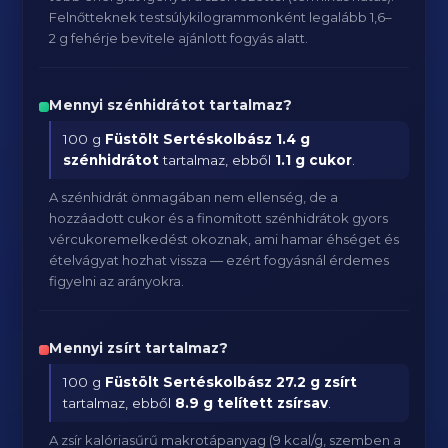
Felnőtteknek testsúlykilogrammonként legalább 1,6–
2 g fehérje bevitele ajánlott fogyás alatt.
Mennyi szénhidrátot tartalmaz?
100 g
Füstölt Sertéskolbász
1.4 g
szénhidrátot
tartalmaz, ebből
1.1 g cukor
.
A szénhidrát önmagában nem ellenség, de a
hozzáadott cukor és a finomított szénhidrátok gyors
vércukoremelkedést okoznak, ami hamar éhséget és
ételvágyat hozhat vissza — ezért fogyásnál érdemes
figyelni az arányokra.
Mennyi zsírt tartalmaz?
100 g
Füstölt Sertéskolbász
27.2 g zsírt
tartalmaz, ebből
8.9 g telített zsírsav
.
A zsír kalóriasűrű makrotápanyag (9 kcal/g, szemben a