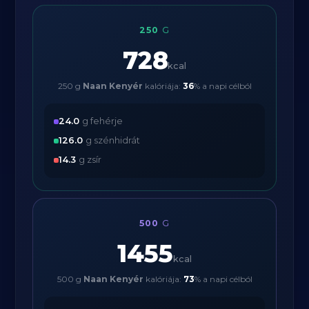
250
G
728
kcal
250 g
Naan Kenyér
kalóriája:
36
% a napi célból
24.0
g fehérje
126.0
g szénhidrát
14.3
g zsír
500
G
1455
kcal
500 g
Naan Kenyér
kalóriája:
73
% a napi célból