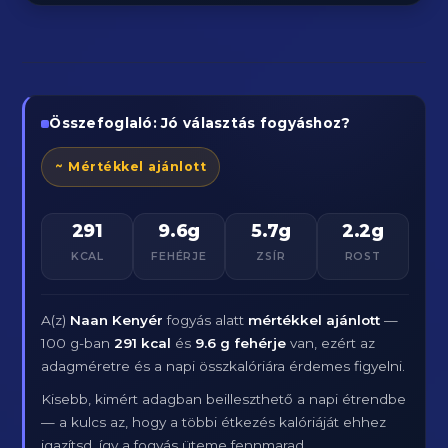
Összefoglaló: Jó választás fogyáshoz?
~ Mértékkel ajánlott
291
9.6g
5.7g
2.2g
KCAL
FEHÉRJE
ZSÍR
ROST
A(z)
Naan Kenyér
fogyás alatt
mértékkel ajánlott
—
100 g-ban
291 kcal
és
9.6 g fehérje
van, ezért az
adagméretre és a napi összkalóriára érdemes figyelni.
Kisebb, kimért adagban beilleszthető a napi étrendbe
— a kulcs az, hogy a többi étkezés kalóriáját ehhez
igazítsd, így a fogyás üteme fennmarad.