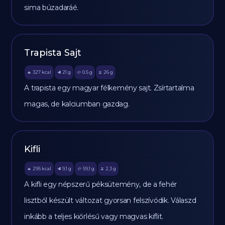
sima búzadaráé.
Trapista Sajt
327
kcal
21
g
0.5
g
26
g
🔥
🥩
🥔
🫒
A trapista egy magyar félkemény sajt. Zsírtartalma
magas, de kalciumban gazdag.
Kifli
295
kcal
9,1
g
59,1
g
2,3
g
🔥
🥩
🥔
🫒
A kifli egy népszerű péksütemény, de a fehér
lisztből készült változat gyorsan felszívódik. Válaszd
inkább a teljes kiőrlésű vagy magvas kiflit.