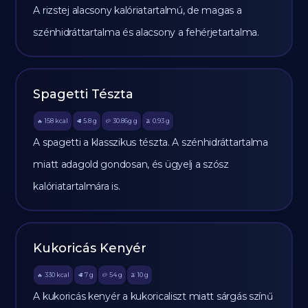
A rizstej alacsony kalóriatartalmú, de magas a
szénhidráttartalma és alacsony a fehérjetartalma.
Spagetti Tészta
158
kcal
5.8
g
30.86g
g
0.93
g
🔥
🥩
🥔
🫒
A spagetti a klasszikus tészta. A szénhidráttartalma
miatt adagold gondosan, és ügyelj a szósz
kalóriatartalmára is.
Kukoricás Kenyér
330
kcal
7
g
54
g
10
g
🔥
🥩
🥔
🫒
A kukoricás kenyér a kukoricaliszt miatt sárgás színű