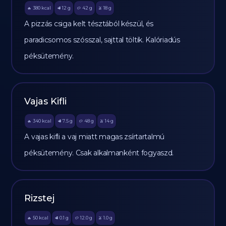
380
kcal
12
g
42
g
18
g
🔥
🥩
🥔
🫒
A pizzás csiga kelt tésztából készül, és
paradicsomos szósszal, sajttal töltik. Kalóriadús
péksütemény.
Vajas Kifli
340
kcal
7.5
g
48
g
14
g
🔥
🥩
🥔
🫒
A vajas kifli a vaj miatt magas zsírtartalmú
péksütemény. Csak alkalmanként fogyaszd.
Rizstej
50
kcal
0.1
g
12.0
g
1.0
g
🔥
🥩
🥔
🫒