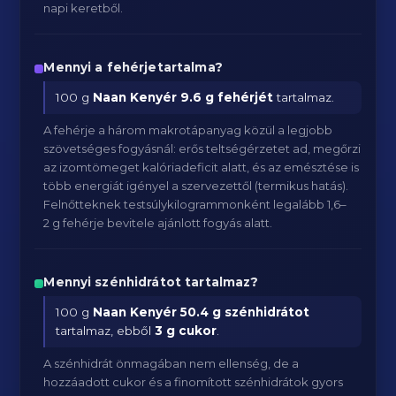
napi keretből.
Mennyi a fehérjetartalma?
100 g
Naan Kenyér
9.6 g fehérjét
tartalmaz.
A fehérje a három makrotápanyag közül a legjobb
szövetséges fogyásnál: erős teltségérzetet ad, megőrzi
az izomtömeget kalóriadeficit alatt, és az emésztése is
több energiát igényel a szervezettől (termikus hatás).
Felnőtteknek testsúlykilogrammonként legalább 1,6–
2 g fehérje bevitele ajánlott fogyás alatt.
Mennyi szénhidrátot tartalmaz?
100 g
Naan Kenyér
50.4 g szénhidrátot
tartalmaz, ebből
3 g cukor
.
A szénhidrát önmagában nem ellenség, de a
hozzáadott cukor és a finomított szénhidrátok gyors