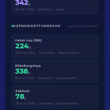
342
g
85 kcal / 100g · 12g fehérje · 4g zsír
SZÉNHIDRÁTFORRÁSOK
ugyanannyi kalóriáért
Fehér rizs (főtt)
224
g
130 kcal / 100g · 2.4g fehérje · 28g szénhidrát
Édesburgonya
338
g
86 kcal / 100g · 1.6g fehérje · 20g szénhidrát
Zabliszt
78
g
375 kcal / 100g · 13g fehérje · 60g szénhidrát