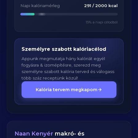
Napi kalóriamérleg
291
/
2000
kcal
15
% a napi célodból
Személyre szabott kalóriacélod
Appunk megmutatja hány kalóriát egyél
fogyásra & izomépítésre, szerezd meg
személyre szabott kalória terved és válogass
több száz receptünk közül!
Kalória tervem megkapom
Naan Kenyér
makró- és