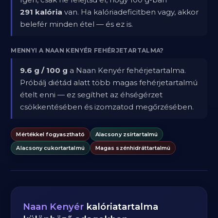
291 kalória
van. Ha kalóriadeficitben vagy, akkor
belefér minden étel — és ez is.
MENNYI A NAAN KENYÉR FEHÉRJETARTALMA?
9.6 g / 100 g
a Naan Kenyér fehérjetartalma.
Próbálj diétád alatt több magas fehérjetartalmú
ételt enni — ez segíthet az éhségérzet
csökkentésében és izomzatod megőrzésében.
Mértékkel fogyasztható
Alacsony zsírtartalmú
Alacsony cukortartalmú
Magas szénhidráttartalmú
Naan Kenyér
kalóriatartalma