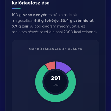
kalóriaeloszlása
100 g
Naan Kenyér
esetén a makrók
megoszlása:
9.6 g fehérje
,
50.4 g szénhidrát
,
5.7 g zsír
. A jobb diagram megmutatja, ez
mekkora részét teszi ki a napi 2000 kcal célodnak.
MAKRÓTÁPANYAGOK ARÁNYA
291
kcal