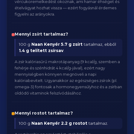
vércukoremelkedést okoznak, ami hamar éhséget és
ételvágyat hozhat vissza — ezért fogyásnál érdemes
figyelni az arányokra.
Mennyi zsírt tartalmaz?
100 g
Naan Kenyér
5.7 g zsírt
tartalmaz, ebből
1.4 g telített zsírsav
.
A zsír kalóriasűrű makrotápanyag (9 kcal/g, szemben a
fehérje és szénhidrát 4 kcal/g-jával), ezért nagy
mennyiségben könnyen megnöveli a napi
kalóriabevitelt. Ugyanakkor az egészséges zsírok (pl.
omega-3) fontosak a hormonegyensúlyhoz és a zsírban
oldódó vitaminok felszívódásához.
Mennyi rostot tartalmaz?
100 g
Naan Kenyér
2.2 g rostot
tartalmaz.