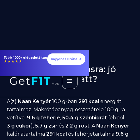
Étrendek, receptek és edzéstervek
Ingyenes Próba →
★★★★★
Naan Kenyér fogyásra: jó
választás diéta alatt?
GetFIT App
Írta -
March 19, 2026
A(z)
Naan Kenyér
100 g-ban
291 kcal
energiát
tartalmaz. Makrótápanyag-összetétele 100 g-ra
vetítve:
9.6 g fehérje
,
50.4 g szénhidrát
(ebből
3 g cukor
),
5.7 g zsír
és
2.2 g rost
. A
Naan Kenyér
kalóriatartalma
291 kcal
és fehérjetartalma
9.6 g