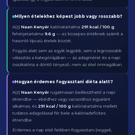
Milyen ételekhez képest jobb vagy rosszabb?
A(z)
Naan Kenyér
kalóriatartalma
291 kcal / 100 g
,
fehérjetartalma
9.6 g
— ez közepes értéknek számít a
hasonló típusú ételek között.
Fogyás alatt sem az egyik legjobb, sem a legrosszabb
választás a kategóriájában — az adagméret és a napi
összkalória a döntő tényező, nem az étel önmagában.
Hogyan érdemes fogyasztani diéta alatt?
A(z)
Naan Kenyér
rugalmasan beilleszthető a napi
étrendbe — ebédhez vagy vacsorához egyaránt
alkalmas, és
291 kcal / 100 g
kalóriatartalma mellett
tudatos adagolással fér bele a kalóriadeficites
étrendbe.
Érdemes a nap első felében fogyasztani (reggeli,