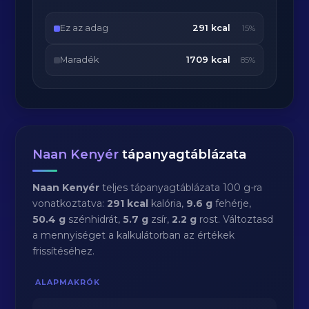
Ez az adag
291 kcal
15%
Maradék
1709 kcal
85%
Naan Kenyér
tápanyagtáblázata
Naan Kenyér
teljes tápanyagtáblázata 100 g-ra
vonatkoztatva:
291 kcal
kalória,
9.6 g
fehérje,
50.4 g
szénhidrát,
5.7 g
zsír,
2.2 g
rost. Változtasd
a mennyiséget a kalkulátorban az értékek
frissítéséhez.
ALAPMAKRÓK