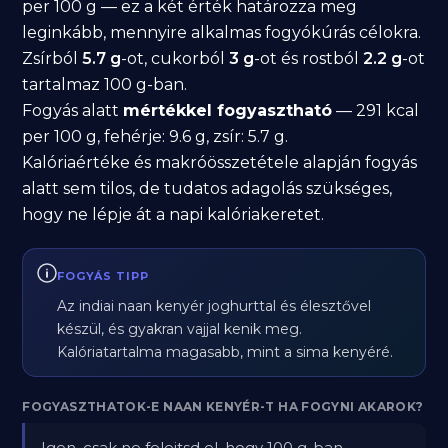
per 100 g — ez a két érték határozza meg
leginkább, mennyire alkalmas fogyókúrás célokra.
Zsírból
5.7 g
-ot, cukorból
3 g
-ot és rostból
2.2 g
-ot
tartalmaz 100 g-ban.
Fogyás alatt
mértékkel fogyasztható
— 291 kcal
per 100 g, fehérje: 9.6 g, zsír: 5.7 g.
Kalóriaértéke és makróösszetétele alapján fogyás
alatt sem tilos, de tudatos adagolás szükséges,
hogy ne lépje át a napi kalóriakeretet.
FOGYÁS TIPP
Az indiai naan kenyér joghurttal és élesztővel
készül, és gyakran vajjal kenik meg.
Kalóriatartalma magasabb, mint a sima kenyéré.
FOGYASZTHATOK-E NAAN KENYÉR-T HA FOGYNI AKAROK?
Igen, csak ne felejtsd el, hogy 100 g-ban