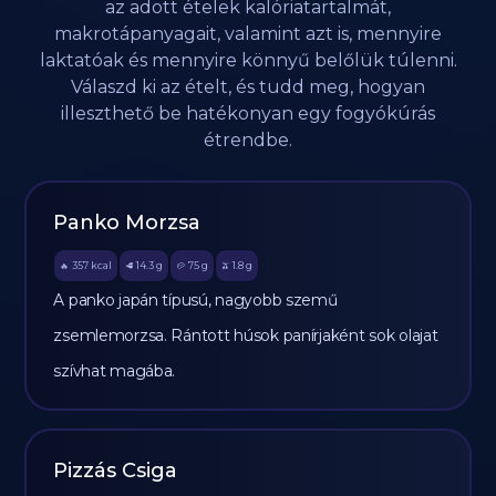
az adott ételek kalóriatartalmát,
makrotápanyagait, valamint azt is, mennyire
laktatóak és mennyire könnyű belőlük túlenni.
Válaszd ki az ételt, és tudd meg, hogyan
illeszthető be hatékonyan egy fogyókúrás
étrendbe.
Panko Morzsa
357
kcal
14.3
g
75
g
1.8
g
🔥
🥩
🥔
🫒
A panko japán típusú, nagyobb szemű
zsemlemorzsa. Rántott húsok panírjaként sok olajat
szívhat magába.
Pizzás Csiga