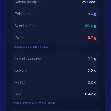
Kalória (kcal)
291
kcal
Fehérje
9.6
g
Szénhidrát
50.4
g
Zsír
5.7
g
RÉSZLETES ÉRTÉKEK
Telített zsírsav
1.4
g
Cukor
3.0
g
Rost
2.2
g
Só
0.42
g
ÁSVÁNYOK & VITAMINOK