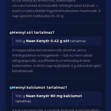
A rost lassítja az emésztést, stabilizálja a
vércukorszintet és hosszabb teltségérzetet biztosít —
ezért a rostos ételek fogyásnál különösen hasznosak. A
napi ajánlott rostbevitel 25–30 g.
Mennyi sót tartalmaz?
100 g
Naan Kenyér
0.42 g sót
tartalmaz.
A magas sóbevitel vízretenciót okozhat, ami a
mérlegszámon is megjelenik — bár ez nem valódi
zsírgyarapodás, a puffadás és a nehézség érzése
kellemetlen. A WHO napi legfeljebb 5 g sóbevitelt ajánl
felnőtteknek.
Mennyi kalciumot tartalmaz?
100 g
Naan Kenyér
80 mg kalciumot
tartalmaz.
A kalcium nemcsak a csontok és fogak egészségéhez