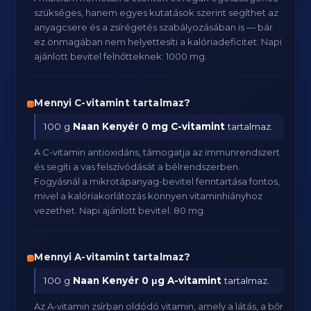
szükséges, hanem egyes kutatások szerint segíthet az
anyagcsere és a zsírégetés szabályozásában is — bár
ez önmagában nem helyettesíti a kalóriadeficitet. Napi
ajánlott bevitel felnőtteknek: 1000 mg.
Mennyi C-vitamint tartalmaz?
100 g
Naan Kenyér
0 mg C-vitamint
tartalmaz.
A C-vitamin antioxidáns, támogatja az immunrendszert
és segíti a vas felszívódását a bélrendszerben.
Fogyásnál a mikrotápanyag-bevitel fenntartása fontos,
mivel a kalóriakorlátozás könnyen vitaminhiányhoz
vezethet. Napi ajánlott bevitel: 80 mg.
Mennyi A-vitamint tartalmaz?
100 g
Naan Kenyér
0 μg A-vitamint
tartalmaz.
Az A-vitamin zsírban oldódó vitamin, amely a látás, a bőr