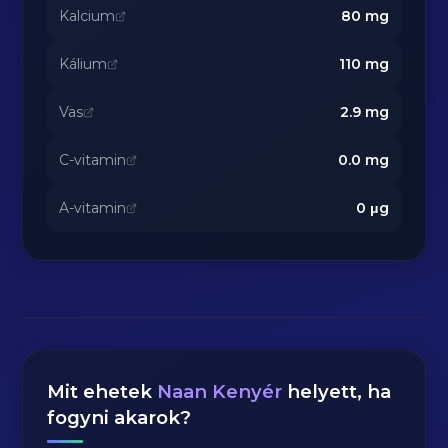
Kalcium
80
mg
Kálium
110
mg
Vas
2.9
mg
C-vitamin
0.0
mg
A-vitamin
0
μg
Mit ehetek
Naan Kenyér
helyett, ha
fogyni akarok?