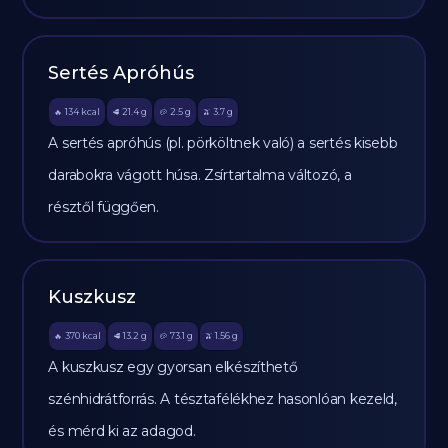
Sertés Apróhús
134
kcal
21.4
g
2.5
g
3.7
g
🔥
🥩
🥔
🫒
A sertés apróhús (pl. pörköltnek való) a sertés kisebb
darabokra vágott húsa. Zsírtartalma változó, a
résztől függően.
Kuszkusz
370
kcal
13.2
g
73.1
g
1.56
g
🔥
🥩
🥔
🫒
A kuszkusz egy gyorsan elkészíthető
szénhidrátforrás. A tésztafélékhez hasonlóan kezeld,
és mérd ki az adagod.