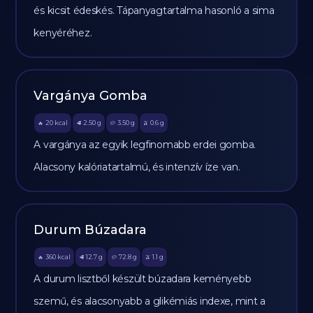
és kicsit édeskés. Tápanyagtartalma hasonló a sima
kenyéréhez.
Vargánya Gomba
20
kcal
2.50
g
3.50
g
0.6
g
🔥
🥩
🥔
🫒
A vargánya az egyik legfinomabb erdei gomba.
Alacsony kalóriatartalmú, és intenzív íze van.
Durum Búzadara
360
kcal
12.7
g
72.8
g
1.1
g
🔥
🥩
🥔
🫒
A durum lisztből készült búzadara keményebb
szemű, és alacsonyabb a glikémiás indexe, mint a