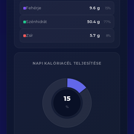
Fehérje
9.6 g
15%
Szénhidrát
50.4 g
77%
Zsír
5.7 g
8%
NAPI KALÓRIACÉL TELJESÍTÉSE
15
%