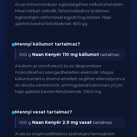
és az immunrendszer egészségéhez nélkülözhetetlen.
Mivel zsírban oldódik, felszívódásához érdemes
egészséges zsírforrással együtt fogyasztani. Napi
ajánlott bevitel felnőtteknek: 800 μg.
Mennyi káliumot tartalmaz?
100 g
Naan Kenyér
110 mg káliumot
tartalmaz.
A kálium az izomfunkció és az idegrendszer
működéséhez elengedhetetlen elektrolit. Magas
káliumtartalmú étrend emellett segíthet ellensúlyozni a
só okozta vízretenciót, ami fogyásnál különösen jól jön.
Napi ajánlott bevitel felnőtteknek: 3500 mg.
Mennyi vasat tartalmaz?
100 g
Naan Kenyér
2.9 mg vasat
tartalmaz.
A vas az oxigénszállításhoz szükséges hemoglobin