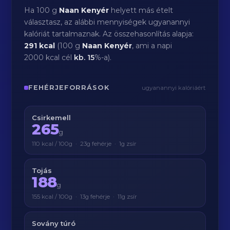
Ha 100 g
Naan Kenyér
helyett más ételt
választasz, az alábbi mennyiségek ugyanannyi
kalóriát tartalmaznak. Az összehasonlítás alapja:
291 kcal
(100 g
Naan Kenyér
, ami a napi
2000 kcal cél
kb.
15
%-a).
FEHÉRJEFORRÁSOK
ugyanannyi kalóriáért
Csirkemell
265
g
110 kcal / 100g · 23g fehérje · 1g zsír
Tojás
188
g
155 kcal / 100g · 13g fehérje · 11g zsír
Sovány túró