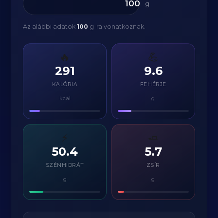
g
Az alábbi adatok
100
g-ra vonatkoznak.
🔥
💪
291
9.6
KALÓRIA
FEHÉRJE
kcal
g
⚡
🧈
50.4
5.7
SZÉNHIDRÁT
ZSÍR
g
g