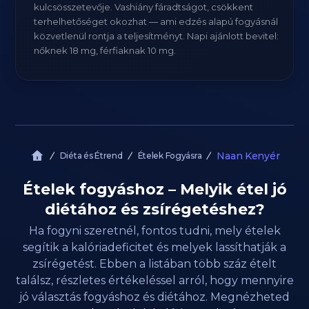
kulcsösszetevője. Vashiány fáradtságot, csökkent
terhelhetőséget okozhat — ami edzés alapú fogyásnál
közvetlenül rontja a teljesítményt. Napi ajánlott bevitel:
nőknek 18 mg, férfiaknak 10 mg.
Naan Kenyér
Diéta és Étrend
Ételek Fogyásra
Ételek fogyáshoz – Melyik étel jó
diétához és zsírégetéshez?
Ha fogyni szeretnél, fontos tudni, mely ételek
segítik a kalóriadeficitet és melyek lassíthatják a
zsírégetést. Ebben a listában több száz ételt
találsz, részletes értékeléssel arról, hogy mennyire
jó választás fogyáshoz és diétához. Megnézheted