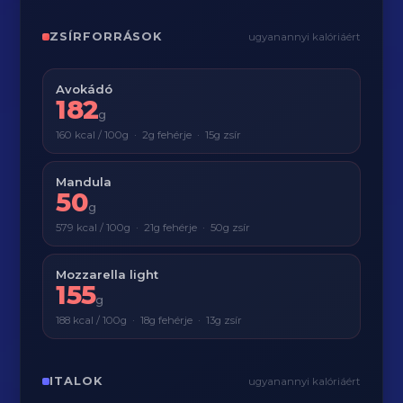
ZSÍRFORRÁSOK
ugyanannyi kalóriáért
Avokádó
182
g
160 kcal / 100g · 2g fehérje · 15g zsír
Mandula
50
g
579 kcal / 100g · 21g fehérje · 50g zsír
Mozzarella light
155
g
188 kcal / 100g · 18g fehérje · 13g zsír
ITALOK
ugyanannyi kalóriáért