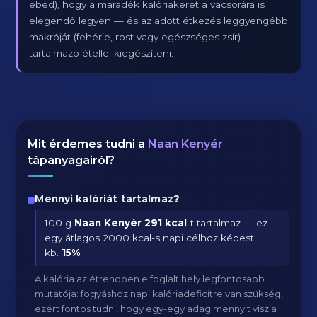
ebéd), hogy a maradék kalóriakeret a vacsorára is
elegendő legyen — és az adott étkezés leggyengébb
makróját (fehérje, rost vagy egészséges zsír)
tartalmazó étellel kiegészíteni.
Mit érdemes tudni a
Naan Kenyér
tápanyagairól?
Mennyi kalóriát tartalmaz?
100 g
Naan Kenyér
291 kcal
-t tartalmaz — ez
egy átlagos 2000 kcal-s napi célhoz képest
kb.
15
%
.
A kalória az étrendben elfoglalt hely legfontosabb
mutatója: fogyáshoz napi kalóriadeficitre van szükség,
ezért fontos tudni, hogy egy-egy adag mennyit visz a