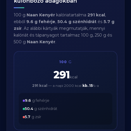
különböző adagokban
100 g
Naan Kenyér
kalóriatartalma
291 kcal
,
ebből
9.6 g fehérje
,
50.4 g szénhidrát
és
5.7 g
zsír
. Az alábbi kártyák megmutatják, mennyi
kalóriát és tápanyagot tartalmaz 100 g, 250 g és
500 g
Naan Kenyér
.
100
G
291
kcal
291 kcal
— a napi 2000 kcal
kb.
15
%-a
9.6
g fehérje
50.4
g szénhidrát
5.7
g zsír