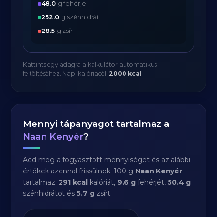
48.0
g fehérje
252.0
g szénhidrát
28.5
g zsír
Kattints egy adagra a kalkulátor automatikus
feltöltéséhez. Napi kalóriacél:
2000 kcal
.
Mennyi tápanyagot tartalmaz a
Naan Kenyér
?
Add meg a fogyasztott mennyiséget és az alábbi
értékek azonnal frissülnek. 100 g
Naan Kenyér
tartalmaz:
291 kcal
kalóriát,
9.6 g
fehérjét,
50.4 g
szénhidrátot és
5.7 g
zsírt.