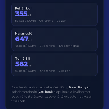
Fehér bor
355
ml
82 kcal / 100ml · 0g fehérje · 0g zsír
Narancslé
647
ml
45 kcal / 100ml · 0.7g fehérje · 10g szénhidrát
Tej (2,8%)
582
ml
50 kcal / 100ml · 3.4g fehérje · 2.8g zsír
Az értékek tájékoztató jellegűek, 100 g
Naan Kenyér
kalóriatartalmán (
291 kcal
) alapulnak. A kiválasztott
adag változtatásakor az egyenértékek automatikusan
frissülnek.