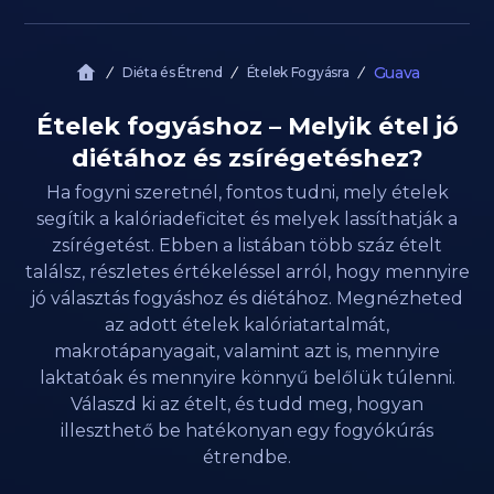
Guava
Diéta és Étrend
Ételek Fogyásra
Ételek fogyáshoz – Melyik étel jó
diétához és zsírégetéshez?
Ha fogyni szeretnél, fontos tudni, mely ételek
segítik a kalóriadeficitet és melyek lassíthatják a
zsírégetést. Ebben a listában több száz ételt
találsz, részletes értékeléssel arról, hogy mennyire
jó választás fogyáshoz és diétához. Megnézheted
az adott ételek kalóriatartalmát,
makrotápanyagait, valamint azt is, mennyire
laktatóak és mennyire könnyű belőlük túlenni.
Válaszd ki az ételt, és tudd meg, hogyan
illeszthető be hatékonyan egy fogyókúrás
étrendbe.