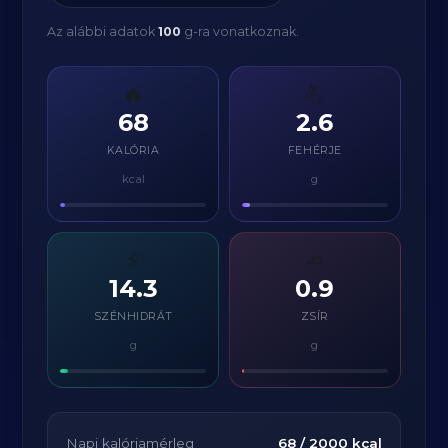
Az alábbi adatok
100
g-ra vonatkoznak.
🔥
💪
68
2.6
KALÓRIA
FEHÉRJE
kcal
g
⚡
🧈
14.3
0.9
SZÉNHIDRÁT
ZSÍR
g
g
Napi kalóriamérleg
68
/
2000
kcal