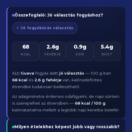
Összefoglaló: Jó választás fogyáshoz?
✓ Jó fogyókúrás választás
68
2.6g
0.9g
5.4g
KCAL
FEHÉRJE
ZSÍR
ROST
A(z)
Guava
fogyás alatt
jó választás
— 100 g-ban
68 kcal
és
2.6 g fehérje
van, kalóriadeficites
étrendbe tudatosan beilleszthető.
Az adagméretre érdemes odafigyelni, de napi szinten
is szerepelhet az étrendben —
68 kcal / 100 g
kalóriatartalma mellett a legtöbb napi keretbe belefér.
Milyen ételekhez képest jobb vagy rosszabb?