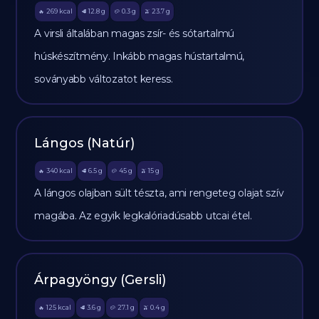
269
kcal
12.8
g
0.3
g
23.7
g
🔥
🥩
🥔
🫒
A virsli általában magas zsír- és sótartalmú
húskészítmény. Inkább magas hústartalmú,
soványabb változatot keress.
Lángos (Natúr)
340
kcal
6.5
g
45
g
15
g
🔥
🥩
🥔
🫒
A lángos olajban sült tészta, ami rengeteg olajat szív
magába. Az egyik legkalóriadúsabb utcai étel.
Árpagyöngy (Gersli)
125
kcal
3.6
g
27.1
g
0.4
g
🔥
🥩
🥔
🫒