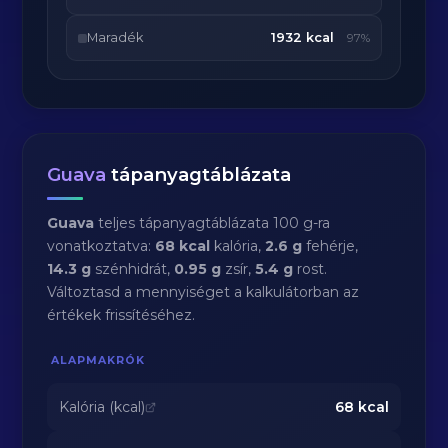
Maradék
1932 kcal
97%
Guava
tápanyagtáblázata
Guava
teljes tápanyagtáblázata 100 g-ra
vonatkoztatva:
68 kcal
kalória,
2.6 g
fehérje,
14.3 g
szénhidrát,
0.95 g
zsír,
5.4 g
rost.
Változtasd a mennyiséget a kalkulátorban az
értékek frissítéséhez.
ALAPMAKRÓK
Kalória (kcal)
68
kcal