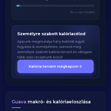
3
% a napi célodból
Személyre szabott kalóriacélod
Appunk megmutatja hány kalóriát egyél
fogyásra & izomépítésre, szerezd meg
személyre szabott kalória terved és válogass
több száz receptünk közül!
Kalória tervem megkapom
Guava
makró- és kalóriaeloszlása