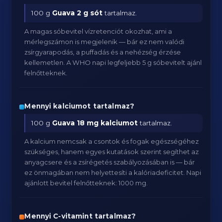
100 g
Guava
2 g sót
tartalmaz.
A magas sóbevitel vízretenciót okozhat, ami a
mérlegszámon is megjelenik — bár ez nem valódi
zsírgyarapodás, a puffadás és a nehézség érzése
kellemetlen. A WHO napi legfeljebb 5 g sóbevitelt ajánl
felnőtteknek.
Mennyi kalciumot tartalmaz?
100 g
Guava
18 mg kalciumot
tartalmaz.
A kalcium nemcsak a csontok és fogak egészségéhez
szükséges, hanem egyes kutatások szerint segíthet az
anyagcsere és a zsírégetés szabályozásában is — bár
ez önmagában nem helyettesíti a kalóriadeficitet. Napi
ajánlott bevitel felnőtteknek: 1000 mg.
Mennyi C-vitamint tartalmaz?