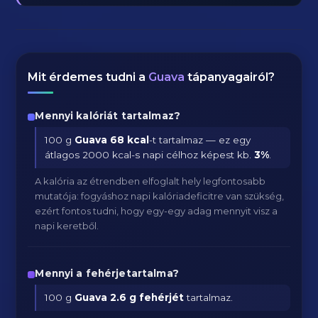
Mit érdemes tudni a
Guava
tápanyagairól?
Mennyi kalóriát tartalmaz?
100 g
Guava
68 kcal
-t tartalmaz — ez egy
átlagos 2000 kcal-s napi célhoz képest kb.
3
%
.
A kalória az étrendben elfoglalt hely legfontosabb
mutatója: fogyáshoz napi kalóriadeficitre van szükség,
ezért fontos tudni, hogy egy-egy adag mennyit visz a
napi keretből.
Mennyi a fehérjetartalma?
100 g
Guava
2.6 g fehérjét
tartalmaz.