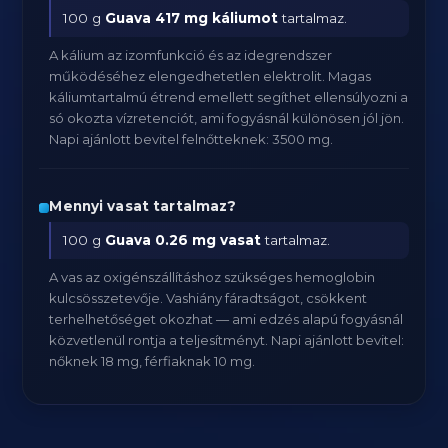
100 g
Guava
417 mg káliumot
tartalmaz.
A kálium az izomfunkció és az idegrendszer
működéséhez elengedhetetlen elektrolit. Magas
káliumtartalmú étrend emellett segíthet ellensúlyozni a
só okozta vízretenciót, ami fogyásnál különösen jól jön.
Napi ajánlott bevitel felnőtteknek: 3500 mg.
Mennyi vasat tartalmaz?
100 g
Guava
0.26 mg vasat
tartalmaz.
A vas az oxigénszállításhoz szükséges hemoglobin
kulcsösszetevője. Vashiány fáradtságot, csökkent
terhelhetőséget okozhat — ami edzés alapú fogyásnál
közvetlenül rontja a teljesítményt. Napi ajánlott bevitel:
nőknek 18 mg, férfiaknak 10 mg.