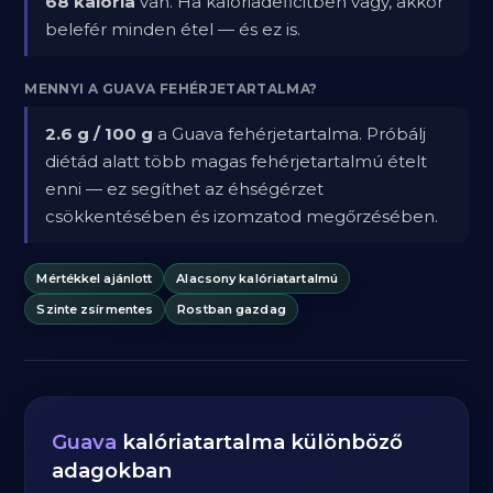
68 kalória
van. Ha kalóriadeficitben vagy, akkor
belefér minden étel — és ez is.
MENNYI A GUAVA FEHÉRJETARTALMA?
2.6 g / 100 g
a Guava fehérjetartalma. Próbálj
diétád alatt több magas fehérjetartalmú ételt
enni — ez segíthet az éhségérzet
csökkentésében és izomzatod megőrzésében.
Mértékkel ajánlott
Alacsony kalóriatartalmú
Szinte zsírmentes
Rostban gazdag
Guava
kalóriatartalma különböző
adagokban