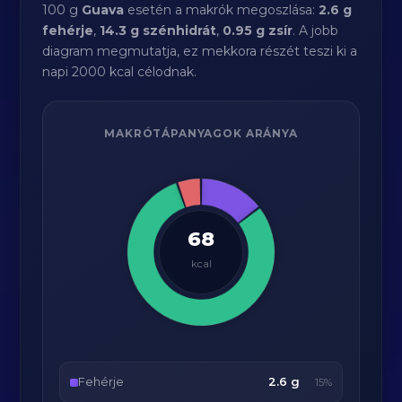
100 g
Guava
esetén a makrók megoszlása:
2.6 g
fehérje
,
14.3 g szénhidrát
,
0.95 g zsír
. A jobb
diagram megmutatja, ez mekkora részét teszi ki a
napi 2000 kcal célodnak.
MAKRÓTÁPANYAGOK ARÁNYA
68
kcal
Fehérje
2.6 g
15%