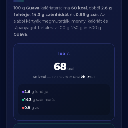
100 g
Guava
kalóriatartalma
68 kcal
, ebből
2.6 g
fehérje
,
14.3 g szénhidrát
és
0.95 g zsír
. Az
alábbi kártyák megmutatják, mennyi kalóriát és
tápanyagot tartalmaz 100 g, 250 g és 500 g
Guava
.
100
G
68
kcal
68 kcal
— a napi 2000 kcal
kb.
3
%-a
2.6
g fehérje
14.3
g szénhidrát
0.9
g zsír