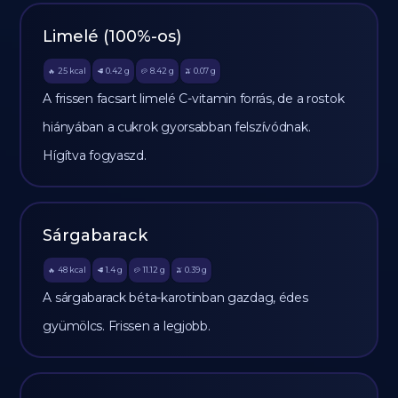
Limelé (100%-os)
25
kcal
0.42
g
8.42
g
0.07
g
🔥
🥩
🥔
🫒
A frissen facsart limelé C-vitamin forrás, de a rostok
hiányában a cukrok gyorsabban felszívódnak.
Hígítva fogyaszd.
Sárgabarack
48
kcal
1.4
g
11.12
g
0.39
g
🔥
🥩
🥔
🫒
A sárgabarack béta-karotinban gazdag, édes
gyümölcs. Frissen a legjobb.