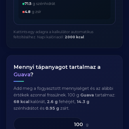
71.5
g szénhidrát
4.8
g zsír
Kattints egy adagra a kalkulátor automatikus
feltöltéséhez. Napi kalóriacél:
2000 kcal
.
Mennyi tápanyagot tartalmaz a
Guava
?
Add meg a fogyasztott mennyiséget és az alábbi
értékek azonnal frissülnek. 100 g
Guava
tartalmaz:
68 kcal
kalóriát,
2.6 g
fehérjét,
14.3 g
szénhidrátot és
0.95 g
zsírt.
g