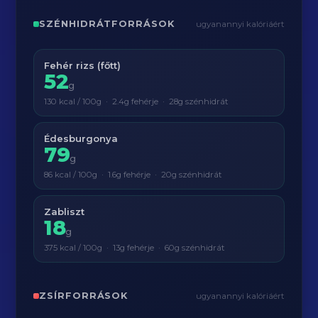
SZÉNHIDRÁTFORRÁSOK
ugyanannyi kalóriáért
Fehér rizs (főtt)
52
g
130 kcal / 100g · 2.4g fehérje · 28g szénhidrát
Édesburgonya
79
g
86 kcal / 100g · 1.6g fehérje · 20g szénhidrát
Zabliszt
18
g
375 kcal / 100g · 13g fehérje · 60g szénhidrát
ZSÍRFORRÁSOK
ugyanannyi kalóriáért