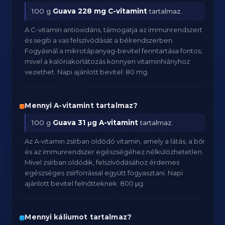
100 g
Guava
228 mg C-vitamint
tartalmaz.
A C-vitamin antioxidáns, támogatja az immunrendszert
és segíti a vas felszívódását a bélrendszerben.
Fogyásnál a mikrotápanyag-bevitel fenntartása fontos,
mivel a kalóriakorlátozás könnyen vitaminhiányhoz
vezethet. Napi ajánlott bevitel: 80 mg.
Mennyi A-vitamint tartalmaz?
100 g
Guava
31 μg A-vitamint
tartalmaz.
Az A-vitamin zsírban oldódó vitamin, amely a látás, a bőr
és az immunrendszer egészségéhez nélkülözhetetlen.
Mivel zsírban oldódik, felszívódásához érdemes
egészséges zsírforrással együtt fogyasztani. Napi
ajánlott bevitel felnőtteknek: 800 μg.
Mennyi káliumot tartalmaz?