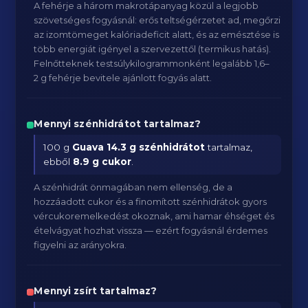
A fehérje a három makrotápanyag közül a legjobb
szövetséges fogyásnál: erős teltségérzetet ad, megőrzi
az izomtömeget kalóriadeficit alatt, és az emésztése is
több energiát igényel a szervezettől (termikus hatás).
Felnőtteknek testsúlykilogrammonként legalább 1,6–
2 g fehérje bevitele ajánlott fogyás alatt.
Mennyi szénhidrátot tartalmaz?
100 g
Guava
14.3 g szénhidrátot
tartalmaz,
ebből
8.9 g cukor
.
A szénhidrát önmagában nem ellenség, de a
hozzáadott cukor és a finomított szénhidrátok gyors
vércukoremelkedést okoznak, ami hamar éhséget és
ételvágyat hozhat vissza — ezért fogyásnál érdemes
figyelni az arányokra.
Mennyi zsírt tartalmaz?