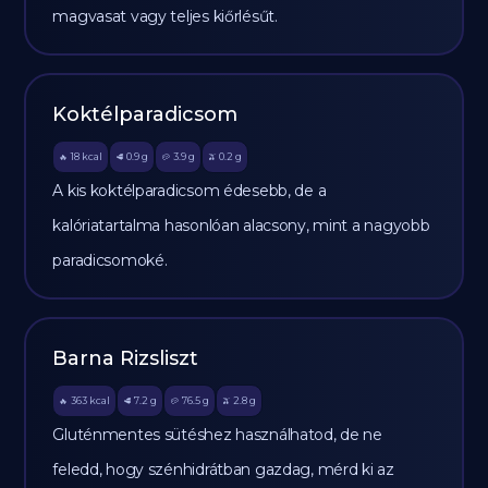
magvasat vagy teljes kiőrlésűt.
Koktélparadicsom
18
kcal
0.9
g
3.9
g
0.2
g
🔥
🥩
🥔
🫒
A kis koktélparadicsom édesebb, de a
kalóriatartalma hasonlóan alacsony, mint a nagyobb
paradicsomoké.
Barna Rizsliszt
363
kcal
7.2
g
76.5
g
2.8
g
🔥
🥩
🥔
🫒
Gluténmentes sütéshez használhatod, de ne
feledd, hogy szénhidrátban gazdag, mérd ki az