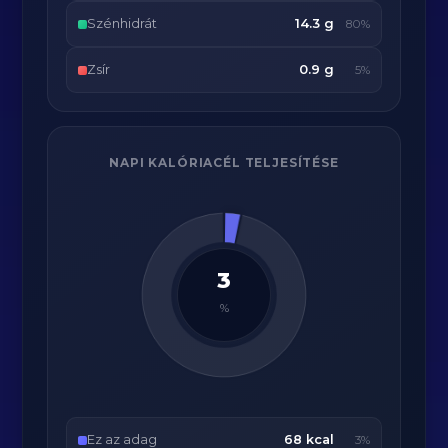
Szénhidrát
14.3 g
80%
Zsír
0.9 g
5%
NAPI KALÓRIACÉL TELJESÍTÉSE
3
%
Ez az adag
68 kcal
3%