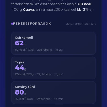
tartalmaznak. Az összehasonlítás alapja:
68 kcal
(100 g
Guava
, ami a napi 2000 kcal cél
kb.
3
%-a).
FEHÉRJEFORRÁSOK
ugyanannyi kalóriáért
Csirkemell
62
g
110 kcal / 100g · 23g fehérje · 1g zsír
Tojás
44
g
155 kcal / 100g · 13g fehérje · 11g zsír
Sovány túró
80
g
85 kcal / 100g · 12g fehérje · 4g zsír