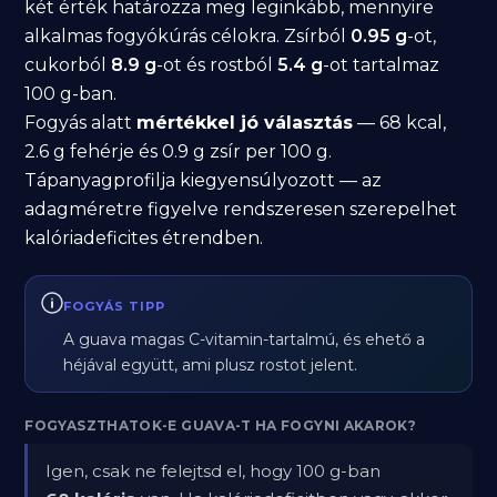
két érték határozza meg leginkább, mennyire
alkalmas fogyókúrás célokra. Zsírból
0.95 g
-ot,
cukorból
8.9 g
-ot és rostból
5.4 g
-ot tartalmaz
100 g-ban.
Fogyás alatt
mértékkel jó választás
— 68 kcal,
2.6 g fehérje és 0.9 g zsír per 100 g.
Tápanyagprofilja kiegyensúlyozott — az
adagméretre figyelve rendszeresen szerepelhet
kalóriadeficites étrendben.
FOGYÁS TIPP
A guava magas C-vitamin-tartalmú, és ehető a
héjával együtt, ami plusz rostot jelent.
FOGYASZTHATOK-E GUAVA-T HA FOGYNI AKAROK?
Igen, csak ne felejtsd el, hogy 100 g-ban