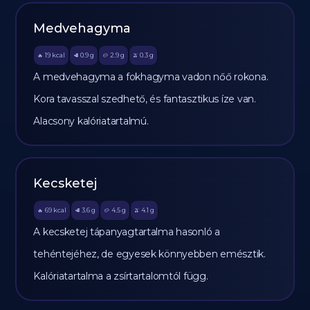
Medvehagyma
19
kcal
0.9
g
2.9
g
0.3
g
🔥
🥩
🥔
🫒
A medvehagyma a fokhagyma vadon nőő rokona.
Kora tavasszal szedhető, és fantasztikus íze van.
Alacsony kalóriatartalmú.
Kecsketej
69
kcal
3.6
g
4.5
g
4.1
g
🔥
🥩
🥔
🫒
A kecsketej tápanyagtartalma hasonló a
tehéntejéhez, de egyesek könnyebben emésztik.
Kalóriatartalma a zsírtartalomtól függ.