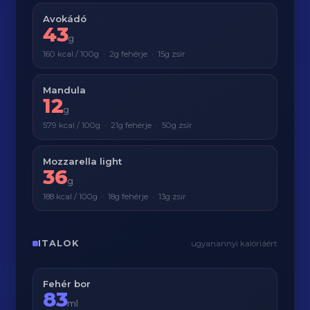
Avokádó
43
g
160 kcal / 100g · 2g fehérje · 15g zsír
Mandula
12
g
579 kcal / 100g · 21g fehérje · 50g zsír
Mozzarella light
36
g
188 kcal / 100g · 18g fehérje · 13g zsír
ITALOK
ugyanannyi kalóriáért
Fehér bor
83
ml