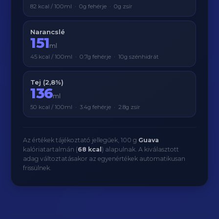
82 kcal / 100ml · 0g fehérje · 0g zsír
Narancslé
151
ml
45 kcal / 100ml · 0.7g fehérje · 10g szénhidrát
Tej (2,8%)
136
ml
50 kcal / 100ml · 3.4g fehérje · 2.8g zsír
Az értékek tájékoztató jellegűek, 100 g
Guava
kalóriatartalmán (
68 kcal
) alapulnak. A kiválasztott
adag változtatásakor az egyenértékek automatikusan
frissülnek.