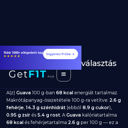
Több 1000+ elégedett tag
Ingyenes Próba →
★★★★★
Guava fogyásra: jó választás
diéta alatt?
GetFIT App
Írta -
March 19, 2026
A(z)
Guava
100 g-ban
68 kcal
energiát tartalmaz.
Makrótápanyag-összetétele 100 g-ra vetítve:
2.6 g
fehérje
,
14.3 g szénhidrát
(ebből
8.9 g cukor
),
0.95 g zsír
és
5.4 g rost
. A
Guava
kalóriatartalma
68 kcal
és fehérjetartalma
2.6 g
per 100 g — ez a