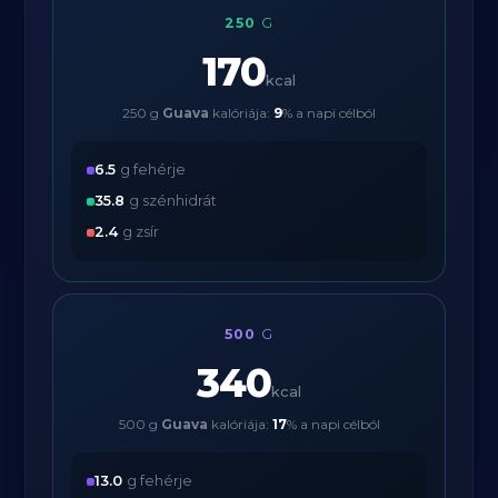
250
G
170
kcal
250 g
Guava
kalóriája:
9
% a napi célból
6.5
g fehérje
35.8
g szénhidrát
2.4
g zsír
500
G
340
kcal
500 g
Guava
kalóriája:
17
% a napi célból
13.0
g fehérje