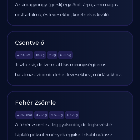
Az árpagyöngy (gersli) egy őrölt árpa, ami magas
rosttartalmú, és levesekbe, köretnek is kiváló.
Csontvelő
786
kcal
6.7
g
0
g
84.4
g
🔥
🥩
🥔
🫒
Tiszta zsír, de íze miatt kis mennyiségben is
hatalmas ízbomba lehet levesekhez, mártásokhoz.
Fehér Zsömle
266
kcal
7.64
g
50.61
g
3.29
g
🔥
🥩
🥔
🫒
A fehér zsömle a leggyakoribb, de legkevésbé
tápláló péksütemények egyike. Inkább válassz