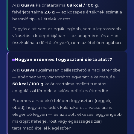
A(z)
Guava
kalóriatartalma
68 kcal / 100 g
,
fehérjetartalma
2.6 g
— ez közepes értéknek számít a
hasonló típusú ételek között.
Fogyás alatt sem az egyik legjobb, sem a legrosszabb
választás a kategóriájában — az adagméret és a napi
összkalória a döntő tényező, nem az étel önmagában.
Hogyan érdemes fogyasztani diéta alatt?
A(z)
Guava
rugalmasan beilleszthető a napi étrendbe
— ebédhez vagy vacsorához egyaránt alkalmas, és
68 kcal / 100 g
kalóriatartalma mellett tudatos
adagolással fér bele a kalóriadeficites étrendbe.
Érdemes a nap első felében fogyasztani (reggeli,
ebéd), hogy a maradék kalóriakeret a vacsorára is
elegendő legyen — és az adott étkezés leggyengébb
makróját (fehérje, rost vagy egészséges zsír)
tartalmazó étellel kiegészíteni.