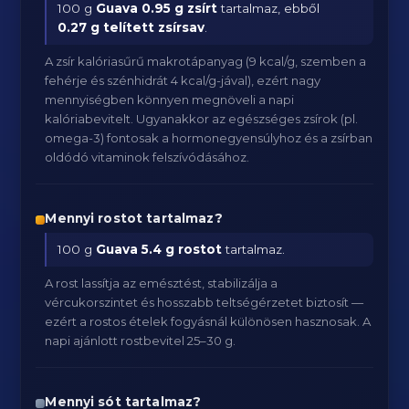
100 g
Guava
0.95 g zsírt
tartalmaz, ebből
0.27 g telített zsírsav
.
A zsír kalóriasűrű makrotápanyag (9 kcal/g, szemben a
fehérje és szénhidrát 4 kcal/g-jával), ezért nagy
mennyiségben könnyen megnöveli a napi
kalóriabevitelt. Ugyanakkor az egészséges zsírok (pl.
omega-3) fontosak a hormonegyensúlyhoz és a zsírban
oldódó vitaminok felszívódásához.
Mennyi rostot tartalmaz?
100 g
Guava
5.4 g rostot
tartalmaz.
A rost lassítja az emésztést, stabilizálja a
vércukorszintet és hosszabb teltségérzetet biztosít —
ezért a rostos ételek fogyásnál különösen hasznosak. A
napi ajánlott rostbevitel 25–30 g.
Mennyi sót tartalmaz?