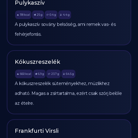
Pulykaszív
118
kcal
25
g
0.4
g
4.4
g
🔥
🥩
🥔
🫒
A pulykaszív sovány belsőség, ami remek vas- és
fehérjeforrás.
Kókuszreszelék
660
kcal
6.9
g
23.7
g
64.5
g
🔥
🥩
🥔
🫒
A kókuszreszelék süteményekhez, müzlikhez
adható. Magas a zsírtartalma, ezért csak szórj belőle
az ételre.
Frankfurti Virsli