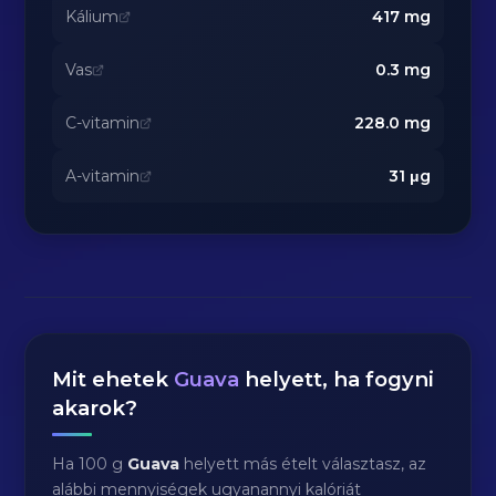
Kálium
417
mg
Vas
0.3
mg
C-vitamin
228.0
mg
A-vitamin
31
μg
Mit ehetek
Guava
helyett, ha fogyni
akarok?
Ha 100 g
Guava
helyett más ételt választasz, az
alábbi mennyiségek ugyanannyi kalóriát