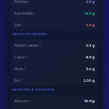
Fehérje
2.6
g
Szénhidrát
14.3
g
Zsír
0.9
g
RÉSZLETES ÉRTÉKEK
Telített zsírsav
0.3
g
Cukor
8.9
g
Rost
5.4
g
Só
2.00
g
ÁSVÁNYOK & VITAMINOK
Kalcium
18
mg