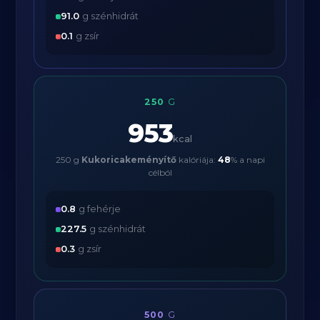
91.0
g szénhidrát
0.1
g zsír
250
G
953
kcal
250 g
Kukoricakeményítő
kalóriája:
48
% a napi
célból
0.8
g fehérje
227.5
g szénhidrát
0.3
g zsír
500
G