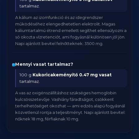
tartalmaz.
A kálium az izomfunkció és az idegrendszer
működéséhez elengedhetetlen elektrolit. Magas
káliumtartalmú étrend emellett segíthet ellensúlyozni a
só okozta vízretenciót, ami fogyásnál különösen jól jön.
Napi ajánlott bevitel felnőtteknek: 3500 mg.
Mennyi vasat tartalmaz?
100 g
Kukoricakeményítő
0.47 mg vasat
tartalmaz.
A vas az oxigénszállításhoz szükséges hemoglobin
kulcsösszetevője. Vashiány fáradtságot, csökkent
terhelhetőséget okozhat — ami edzés alapú fogyásnál
közvetlenül rontja a teljesítményt. Napi ajánlott bevitel:
nőknek 18 mg, férfiaknak 10 mg.