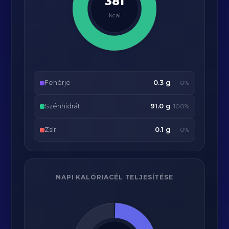
381
kcal
Fehérje
0.3 g
0%
Szénhidrát
91.0 g
100%
Zsír
0.1 g
0%
NAPI KALÓRIACÉL TELJESÍTÉSE