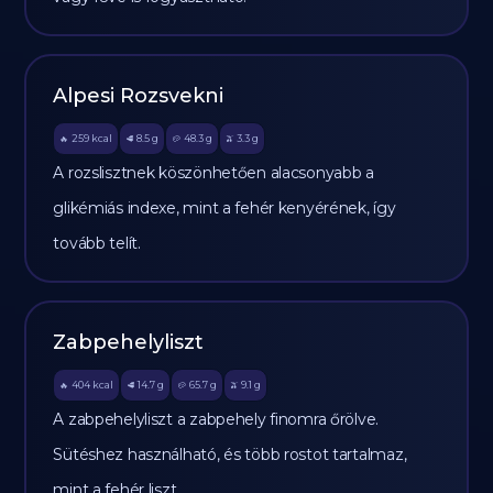
Alpesi Rozsvekni
259
kcal
8.5
g
48.3
g
3.3
g
🔥
🥩
🥔
🫒
A rozslisztnek köszönhetően alacsonyabb a
glikémiás indexe, mint a fehér kenyérének, így
tovább telít.
Zabpehelyliszt
404
kcal
14.7
g
65.7
g
9.1
g
🔥
🥩
🥔
🫒
A zabpehelyliszt a zabpehely finomra őrölve.
Sütéshez használható, és több rostot tartalmaz,
mint a fehér liszt.