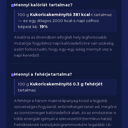
Mennyi kalóriát tartalmaz?
100 g
Kukoricakeményítő
381 kcal
-t tartalmaz
— ez egy átlagos 2000 kcal-s napi célhoz
képest kb.
19
%
.
A kalória az étrendben elfoglalt hely legfontosabb
mutatója: fogyáshoz napi kalóriadeficitre van szükség,
ezért fontos tudni, hogy egy-egy adag mennyit visz a
napi keretből.
Mennyi a fehérjetartalma?
100 g
Kukoricakeményítő
0.3 g fehérjét
tartalmaz.
A fehérje a három makrotápanyag közül a legjobb
szövetséges fogyásnál: erős teltségérzetet ad, megőrzi
az izomtömeget kalóriadeficit alatt, és az emésztése is
több energiát igényel a szervezettől (termikus hatás).
Felnőtteknek testsúlykilogrammonként legalább 1,6–