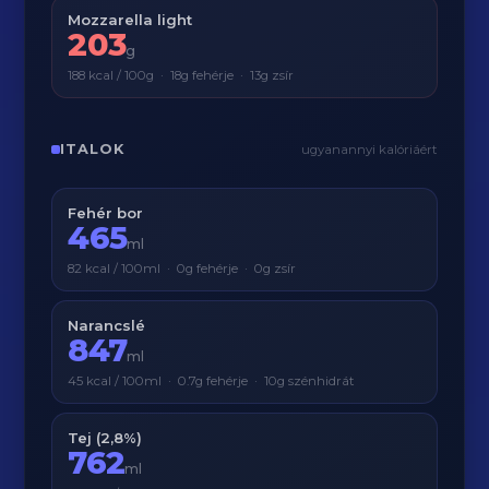
Mozzarella light
203
g
188 kcal / 100g · 18g fehérje · 13g zsír
ITALOK
ugyanannyi kalóriáért
Fehér bor
465
ml
82 kcal / 100ml · 0g fehérje · 0g zsír
Narancslé
847
ml
45 kcal / 100ml · 0.7g fehérje · 10g szénhidrát
Tej (2,8%)
762
ml