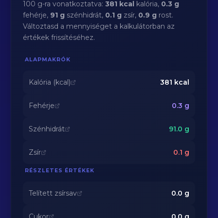
100 g-ra vonatkoztatva:
381 kcal
kalória,
0.3 g
fehérje,
91 g
szénhidrát,
0.1 g
zsír,
0.9 g
rost.
Változtasd a mennyiséget a kalkulátorban az
értékek frissítéséhez.
ALAPMAKRÓK
Kalória (kcal)
381
kcal
Fehérje
0.3
g
Szénhidrát
91.0
g
Zsír
0.1
g
RÉSZLETES ÉRTÉKEK
Telített zsírsav
0.0
g
Cukor
0.0
g