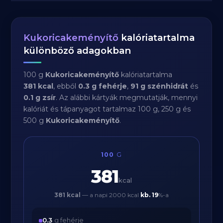
Kukoricakeményítő
kalóriatartalma
különböző adagokban
100 g
Kukoricakeményítő
kalóriatartalma
381 kcal
, ebből
0.3 g fehérje
,
91 g szénhidrát
és
0.1 g zsír
. Az alábbi kártyák megmutatják, mennyi
kalóriát és tápanyagot tartalmaz 100 g, 250 g és
500 g
Kukoricakeményítő
.
100
G
381
kcal
381 kcal
— a napi 2000 kcal
kb.
19
%-a
0.3
g fehérje