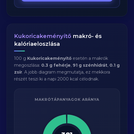
Kukoricakeményítő
makró- és
kalóriaeloszlása
100 g
Kukoricakeményítő
esetén a makrók
megoszlása:
0.3 g fehérje
,
91 g szénhidrát
,
0.1 g
zsír
. A jobb diagram megmutatja, ez mekkora
részét teszi ki a napi 2000 kcal célodnak.
MAKRÓTÁPANYAGOK ARÁNYA