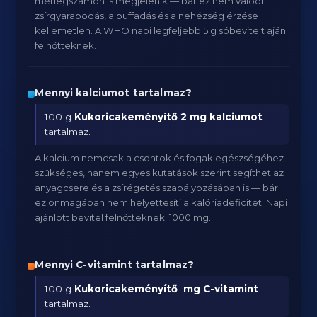
mérlegszámon is megjelenik — bár ez nem valódi
zsírgyarapodás, a puffadás és a nehézség érzése
kellemetlen. A WHO napi legfeljebb 5 g sóbevitelt ajánl
felnőtteknek.
Mennyi kalciumot tartalmaz?
100 g
Kukoricakeményítő
2 mg kalciumot
tartalmaz.
A kalcium nemcsak a csontok és fogak egészségéhez
szükséges, hanem egyes kutatások szerint segíthet az
anyagcsere és a zsírégetés szabályozásában is — bár
ez önmagában nem helyettesíti a kalóriadeficitet. Napi
ajánlott bevitel felnőtteknek: 1000 mg.
Mennyi C-vitamint tartalmaz?
100 g
Kukoricakeményítő
mg C-vitamint
tartalmaz.