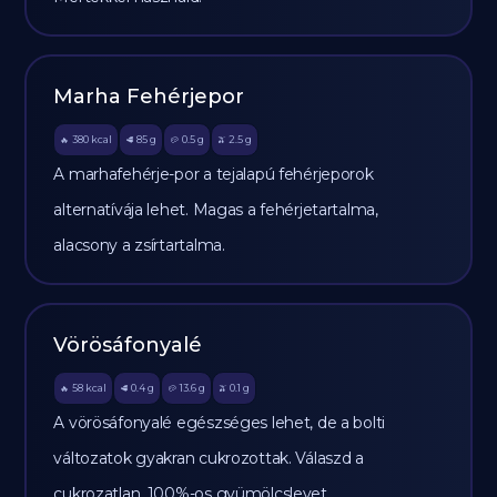
Marha Fehérjepor
380
kcal
85
g
0.5
g
2.5
g
🔥
🥩
🥔
🫒
A marhafehérje-por a tejalapú fehérjeporok
alternatívája lehet. Magas a fehérjetartalma,
alacsony a zsírtartalma.
Vörösáfonyalé
58
kcal
0.4
g
13.6
g
0.1
g
🔥
🥩
🥔
🫒
A vörösáfonyalé egészséges lehet, de a bolti
változatok gyakran cukrozottak. Válaszd a
cukrozatlan, 100%-os gyümölcslevet.