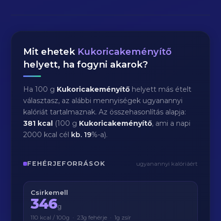
Mit ehetek
Kukoricakeményítő
helyett, ha fogyni akarok?
Ha 100 g
Kukoricakeményítő
helyett más ételt
választasz, az alábbi mennyiségek ugyanannyi
kalóriát tartalmaznak. Az összehasonlítás alapja:
381 kcal
(100 g
Kukoricakeményítő
, ami a napi
2000 kcal cél
kb.
19
%-a).
FEHÉRJEFORRÁSOK
ugyanannyi kalóriáért
Csirkemell
346
g
110 kcal / 100g · 23g fehérje · 1g zsír