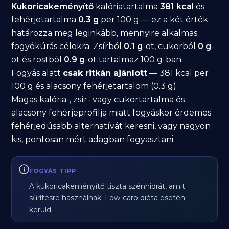
Kukoricakeményítő
kalóriatartalma
381 kcal
és
fehérjetartalma
0.3 g
per 100 g — ez a két érték
határozza meg leginkább, mennyire alkalmas
fogyókúrás célokra. Zsírból
0.1 g
-ot, cukorból
0 g
-
ot és rostból
0.9 g
-ot tartalmaz 100 g-ban.
Fogyás alatt
csak ritkán ajánlott
— 381 kcal per
100 g és alacsony fehérjetartalom (0.3 g).
Magas kalória-, zsír- vagy cukortartalma és
alacsony fehérjeprofilja miatt fogyáskor érdemes
fehérjedúsabb alternatívát keresni, vagy nagyon
kis, pontosan mért adagban fogyasztani.
FOGYÁS TIPP
A kukoricakeményítő tiszta szénhidrát, amit
sűrítésre használnak. Low-carb diéta esetén
kerüld.