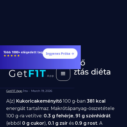
Több 1000+ elégedett tag
Ingyenes Próba →
★★★★★
Kukoricakeményítő
fogyásra: jó választás diéta
alatt?
GetFIT App
Írta -
March 19, 2026
A(z)
Kukoricakeményítő
100 g-ban
381 kcal
energiát tartalmaz. Makrótápanyag-összetétele
100 g-ra vetítve:
0.3 g fehérje
,
91 g szénhidrát
(ebből
0 g cukor
),
0.1 g zsír
és
0.9 g rost
. A