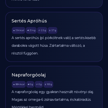
Sertés Apróhús
134
kcal
21.4
g
2.5
g
3.7
g
🔥
🥩
🥔
🫒
A sertés apróhús (pl. pörköltnek való) a sertés kisebb
darabokra vágott húsa. Zsírtartalma változó, a
résztől függően.
Napraforgóolaj
884
kcal
0
g
0
g
100
g
🔥
🥩
🥔
🫒
A napraforgóolaj egy gyakran használt növényi olaj.
Magas az omega-6 zsírsavtartalma, és kalóriadús.
Mértékkel használd.