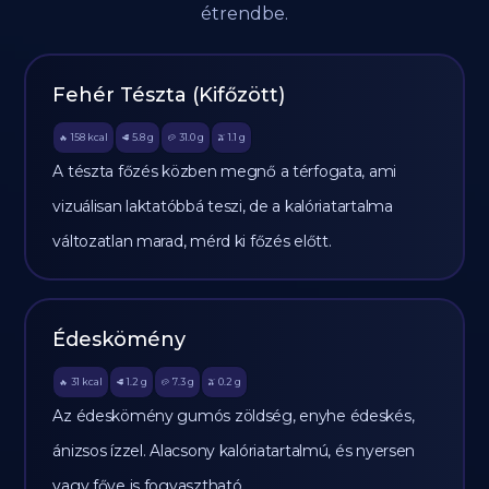
étrendbe.
Fehér Tészta (Kifőzött)
158
kcal
5.8
g
31.0
g
1.1
g
🔥
🥩
🥔
🫒
A tészta főzés közben megnő a térfogata, ami
vizuálisan laktatóbbá teszi, de a kalóriatartalma
változatlan marad, mérd ki főzés előtt.
Édeskömény
31
kcal
1.2
g
7.3
g
0.2
g
🔥
🥩
🥔
🫒
Az édeskömény gumós zöldség, enyhe édeskés,
ánizsos ízzel. Alacsony kalóriatartalmú, és nyersen
vagy főve is fogyasztható.