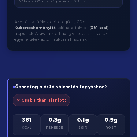
50 kcal / 100ml · 3.4g fehérje · 2.8g zsír
Az értékek tájékoztató jellegűek, 100 g
Kukoricakeményítő
kalóriatartalmán (
381 kcal
)
alapulnak. A kiválasztott adag változtatásakor az
egyenértékek automatikusan frissülnek.
Összefoglaló: Jó választás fogyáshoz?
✕ Csak ritkán ajánlott
381
0.3g
0.1g
0.9g
KCAL
FEHÉRJE
ZSÍR
ROST