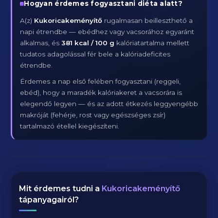
Hogyan érdemes fogyasztani diéta alatt?
A(z)
Kukoricakeményítő
rugalmasan beilleszthető a
napi étrendbe — ebédhez vagy vacsorához egyaránt
alkalmas, és
381 kcal / 100 g
kalóriatartalma mellett
tudatos adagolással fér bele a kalóriadeficites
étrendbe.
Érdemes a nap első felében fogyasztani (reggeli,
ebéd), hogy a maradék kalóriakeret a vacsorára is
elegendő legyen — és az adott étkezés leggyengébb
makróját (fehérje, rost vagy egészséges zsír)
tartalmazó étellel kiegészíteni.
Mit érdemes tudni a
Kukoricakeményítő
tápanyagairól?