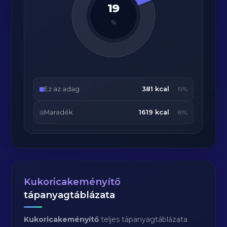
19
%
Ez az adag
381 kcal
19%
Maradék
1619 kcal
81%
Kukoricakeményítő
tápanyagtáblázata
Kukoricakeményítő
teljes tápanyagtáblázata