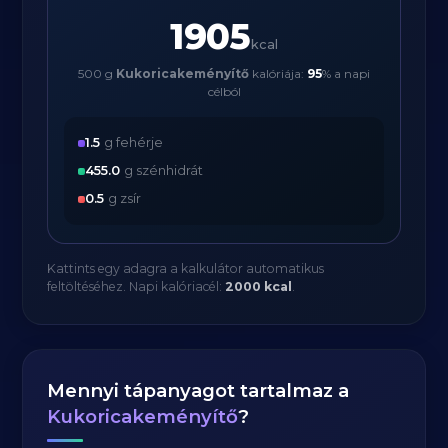
1905
kcal
500 g
Kukoricakeményítő
kalóriája:
95
% a napi
célból
1.5
g fehérje
455.0
g szénhidrát
0.5
g zsír
Kattints egy adagra a kalkulátor automatikus
feltöltéséhez. Napi kalóriacél:
2000 kcal
.
Mennyi tápanyagot tartalmaz a
Kukoricakeményítő
?