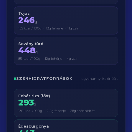
Tojás
246
g
155 kcal / 100g · 13g fehérje · 11g zsír
Sovány túró
448
g
85 kcal / 100g · 12g fehérje · 4g zsír
SZÉNHIDRÁTFORRÁSOK
ugyanannyi kalóriáért
Fehér rizs (főtt)
293
g
130 kcal / 100g · 2.4g fehérje · 28g szénhidrát
Édesburgonya