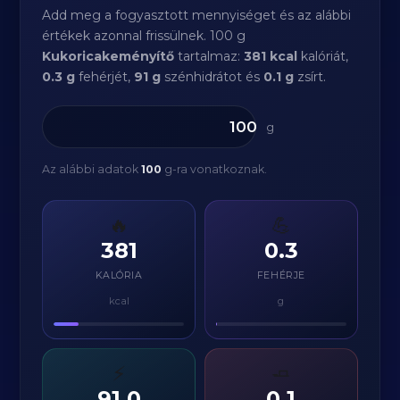
Add meg a fogyasztott mennyiséget és az alábbi
értékek azonnal frissülnek. 100 g
Kukoricakeményítő
tartalmaz:
381 kcal
kalóriát,
0.3 g
fehérjét,
91 g
szénhidrátot és
0.1 g
zsírt.
g
Az alábbi adatok
100
g-ra vonatkoznak.
🔥
💪
381
0.3
KALÓRIA
FEHÉRJE
kcal
g
⚡
🧈
91.0
0.1