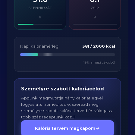
SZÉNHIDRÁT
ZSÍR
g
g
Napi kalóriamérleg
381
/
2000
kcal
19
% a napi célodból
Személyre szabott kalóriacélod
Appunk megmutatja hány kalóriát egyél
fogyásra & izomépítésre, szerezd meg
személyre szabott kalória terved és válogass
több száz receptünk közül!
Kalória tervem megkapom