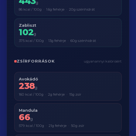
443
g
86 kcal / 100g · 1.6g fehérje · 20g szénhidrát
Zabliszt
102
g
375 kcal / 100g · 13g fehérje · 60g szénhidrát
ZSÍRFORRÁSOK
ugyanannyi kalóriáért
Avokádó
238
g
160 kcal / 100g · 2g fehérje · 15g zsír
Mandula
66
g
579 kcal / 100g · 21g fehérje · 50g zsír