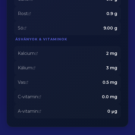
Rost
0.9
g
Só
9.00
g
ÁSVÁNYOK & VITAMINOK
Kalcium
2
mg
Kálium
3
mg
Vas
0.5
mg
C-vitamin
0.0
mg
A-vitamin
0
μg