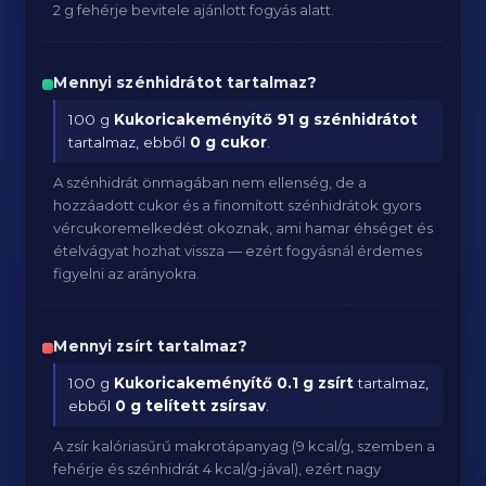
2 g fehérje bevitele ajánlott fogyás alatt.
Mennyi szénhidrátot tartalmaz?
100 g
Kukoricakeményítő
91 g szénhidrátot
tartalmaz, ebből
0 g cukor
.
A szénhidrát önmagában nem ellenség, de a
hozzáadott cukor és a finomított szénhidrátok gyors
vércukoremelkedést okoznak, ami hamar éhséget és
ételvágyat hozhat vissza — ezért fogyásnál érdemes
figyelni az arányokra.
Mennyi zsírt tartalmaz?
100 g
Kukoricakeményítő
0.1 g zsírt
tartalmaz,
ebből
0 g telített zsírsav
.
A zsír kalóriasűrű makrotápanyag (9 kcal/g, szemben a
fehérje és szénhidrát 4 kcal/g-jával), ezért nagy