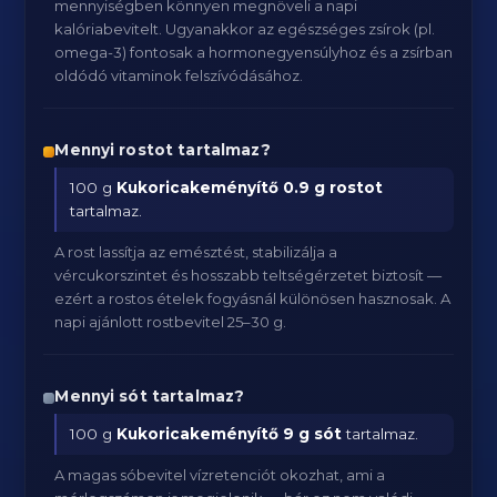
mennyiségben könnyen megnöveli a napi
kalóriabevitelt. Ugyanakkor az egészséges zsírok (pl.
omega-3) fontosak a hormonegyensúlyhoz és a zsírban
oldódó vitaminok felszívódásához.
Mennyi rostot tartalmaz?
100 g
Kukoricakeményítő
0.9 g rostot
tartalmaz.
A rost lassítja az emésztést, stabilizálja a
vércukorszintet és hosszabb teltségérzetet biztosít —
ezért a rostos ételek fogyásnál különösen hasznosak. A
napi ajánlott rostbevitel 25–30 g.
Mennyi sót tartalmaz?
100 g
Kukoricakeményítő
9 g sót
tartalmaz.
A magas sóbevitel vízretenciót okozhat, ami a