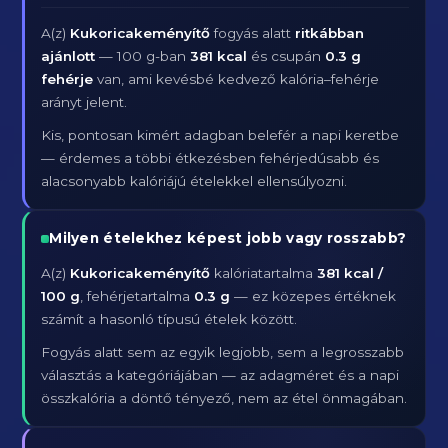
A(z)
Kukoricakeményítő
fogyás alatt
ritkábban
ajánlott
— 100 g-ban
381 kcal
és csupán
0.3 g
fehérje
van, ami kevésbé kedvező kalória–fehérje
arányt jelent.
Kis, pontosan kimért adagban belefér a napi keretbe
— érdemes a többi étkezésben fehérjedúsabb és
alacsonyabb kalóriájú ételekkel ellensúlyozni.
Milyen ételekhez képest jobb vagy rosszabb?
A(z)
Kukoricakeményítő
kalóriatartalma
381 kcal /
100 g
, fehérjetartalma
0.3 g
— ez közepes értéknek
számít a hasonló típusú ételek között.
Fogyás alatt sem az egyik legjobb, sem a legrosszabb
választás a kategóriájában — az adagméret és a napi
összkalória a döntő tényező, nem az étel önmagában.