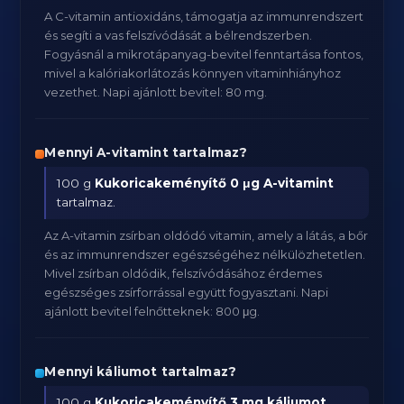
A C-vitamin antioxidáns, támogatja az immunrendszert
és segíti a vas felszívódását a bélrendszerben.
Fogyásnál a mikrotápanyag-bevitel fenntartása fontos,
mivel a kalóriakorlátozás könnyen vitaminhiányhoz
vezethet. Napi ajánlott bevitel: 80 mg.
Mennyi A-vitamint tartalmaz?
100 g
Kukoricakeményítő
0 μg A-vitamint
tartalmaz.
Az A-vitamin zsírban oldódó vitamin, amely a látás, a bőr
és az immunrendszer egészségéhez nélkülözhetetlen.
Mivel zsírban oldódik, felszívódásához érdemes
egészséges zsírforrással együtt fogyasztani. Napi
ajánlott bevitel felnőtteknek: 800 μg.
Mennyi káliumot tartalmaz?
100 g
Kukoricakeményítő
3 mg káliumot