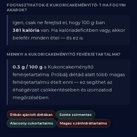
FOGYASZTHATOK-E KUKORICAKEMÉNYÍTŐ-T HA FOGYNI
AKAROK?
Igen, csak ne felejtsd el, hogy 100 g-ban
381 kalória
van. Ha kalóriadeficitben vagy, akkor
belefér minden étel — és ez is.
MENNYI A KUKORICAKEMÉNYÍTŐ FEHÉRJETARTALMA?
0.3 g / 100 g
a Kukoricakeményítő
fehérjetartalma. Próbálj diétád alatt több magas
fehérjetartalmú ételt enni — ez segíthet az
éhségérzet csökkentésében és izomzatod
megőrzésében.
Ritkán ajánlott diétában
Szinte zsírmentes
Alacsony cukortartalmú
Magas szénhidráttartalmú