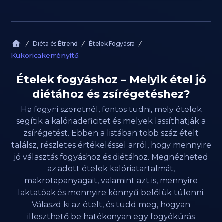
Diéta és Étrend
Ételek Fogyásra
Kukoricakeményítő
Ételek fogyáshoz – Melyik étel jó
diétához és zsírégetéshez?
Ha fogyni szeretnél, fontos tudni, mely ételek
segítik a kalóriadeficitet és melyek lassíthatják a
zsírégetést. Ebben a listában több száz ételt
találsz, részletes értékeléssel arról, hogy mennyire
jó választás fogyáshoz és diétához. Megnézheted
az adott ételek kalóriatartalmát,
makrotápanyagait, valamint azt is, mennyire
laktatóak és mennyire könnyű belőlük túlenni.
Válaszd ki az ételt, és tudd meg, hogyan
illeszthető be hatékonyan egy fogyókúrás