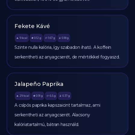
Fekete Kávé
9
kcal
0.12
g
1.67
g
0.18
g
🔥
🥩
🥔
🫒
Szinte nulla kalória, így szabadon iható. A koffein
serkentheti az anyagcserét, de mértékkel fogyaszd.
Jalapeño Paprika
29
kcal
0.91
g
6.5
g
0.37
g
🔥
🥩
🥔
🫒
A csípős paprika kapszaicint tartalmaz, ami
serkentheti az anyagcserét. Alacsony
kalóriatartalmú, bátran használd.