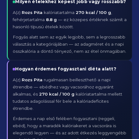
Milyen ételekhez képest jobb vagy rosszabb?
A(z)
Rozs Pita
kalóriatartalma
270 kcal / 100 g
,
fehérjetartalma
8.8 g
— ez közepes értéknek számít a
hasonló típusú ételek között.
Fogyás alatt sem az egyik legjobb, sem a legrosszabb
választás a kategóriájában — az adagméret és a napi
összkalória a döntő tényező, nem az étel önmagában.
Hogyan érdemes fogyasztani diéta alatt?
A(z)
Rozs Pita
rugalmasan beilleszthető a napi
étrendbe — ebédhez vagy vacsorához egyaránt
alkalmas, és
270 kcal / 100 g
kalóriatartalma mellett
tudatos adagolással fér bele a kalóriadeficites
étrendbe.
Érdemes a nap első felében fogyasztani (reggeli,
ebéd), hogy a maradék kalóriakeret a vacsorára is
elegendő legyen — és az adott étkezés leggyengébb