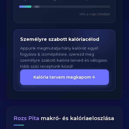
14
% a napi célodból
Személyre szabott kalóriacélod
Appunk megmutatja hány kalóriát egyél
fogyásra & izomépítésre, szerezd meg
személyre szabott kalória terved és válogass
több száz receptünk közül!
Kalória tervem megkapom
Rozs Pita
makró- és kalóriaeloszlása