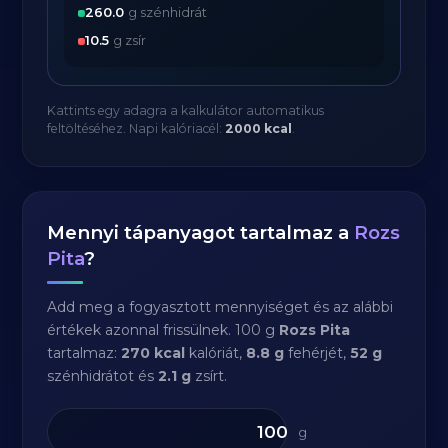
260.0
g szénhidrát
10.5
g zsír
Kattints egy adagra a kalkulátor automatikus
feltöltéséhez. Napi kalóriacél:
2000 kcal
.
Mennyi tápanyagot tartalmaz a
Rozs
Pita
?
Add meg a fogyasztott mennyiséget és az alábbi
értékek azonnal frissülnek. 100 g
Rozs Pita
tartalmaz:
270 kcal
kalóriát,
8.8 g
fehérjét,
52 g
szénhidrátot és
2.1 g
zsírt.
g