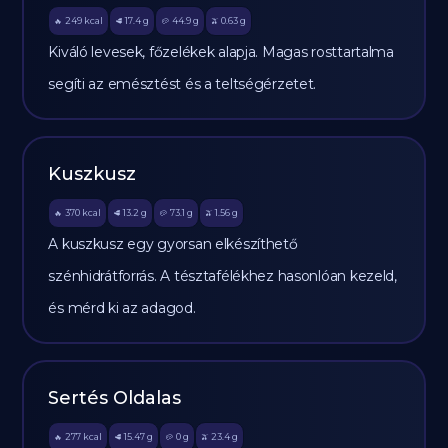
249
kcal
17.4
g
44.9
g
0.63
g
🔥
🥩
🥔
🫒
Kiváló levesek, főzelékek alapja. Magas rosttartalma
segíti az emésztést és a teltségérzetet.
Kuszkusz
370
kcal
13.2
g
73.1
g
1.56
g
🔥
🥩
🥔
🫒
A kuszkusz egy gyorsan elkészíthető
szénhidrátforrás. A tésztafélékhez hasonlóan kezeld,
és mérd ki az adagod.
Sertés Oldalas
277
kcal
15.47
g
0
g
23.4
g
🔥
🥩
🥔
🫒