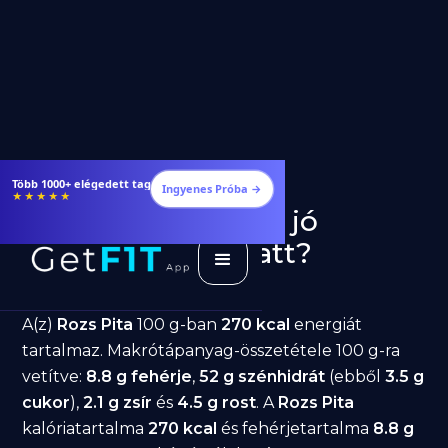
Több 1000+ elégedett tag
Ingyenes Próba →
★★★★★
Rozs Pita fogyásra: jó
választás diéta alatt?
GetFIT App
Írta -
March 19, 2026
A(z)
Rozs Pita
100 g-ban
270 kcal
energiát
tartalmaz. Makrótápanyag-összetétele 100 g-ra
vetítve:
8.8 g fehérje
,
52 g szénhidrát
(ebből
3.5 g
cukor
),
2.1 g zsír
és
4.5 g rost
. A
Rozs Pita
kalóriatartalma
270 kcal
és fehérjetartalma
8.8 g