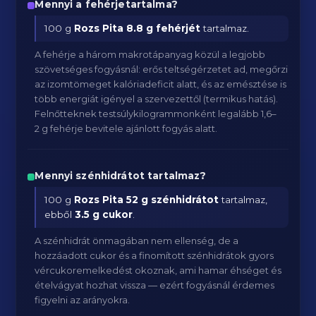
Mennyi a fehérjetartalma?
100 g
Rozs Pita
8.8 g fehérjét
tartalmaz.
A fehérje a három makrotápanyag közül a legjobb
szövetséges fogyásnál: erős teltségérzetet ad, megőrzi
az izomtömeget kalóriadeficit alatt, és az emésztése is
több energiát igényel a szervezettől (termikus hatás).
Felnőtteknek testsúlykilogrammonként legalább 1,6–
2 g fehérje bevitele ajánlott fogyás alatt.
Mennyi szénhidrátot tartalmaz?
100 g
Rozs Pita
52 g szénhidrátot
tartalmaz,
ebből
3.5 g cukor
.
A szénhidrát önmagában nem ellenség, de a
hozzáadott cukor és a finomított szénhidrátok gyors
vércukoremelkedést okoznak, ami hamar éhséget és
ételvágyat hozhat vissza — ezért fogyásnál érdemes
figyelni az arányokra.