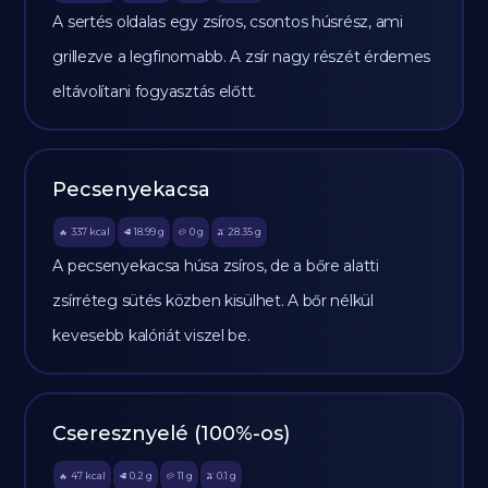
A sertés oldalas egy zsíros, csontos húsrész, ami
grillezve a legfinomabb. A zsír nagy részét érdemes
eltávolítani fogyasztás előtt.
Pecsenyekacsa
337
kcal
18.99
g
0
g
28.35
g
🔥
🥩
🥔
🫒
A pecsenyekacsa húsa zsíros, de a bőre alatti
zsírréteg sütés közben kisülhet. A bőr nélkül
kevesebb kalóriát viszel be.
Cseresznyelé (100%-os)
47
kcal
0.2
g
11
g
0.1
g
🔥
🥩
🥔
🫒