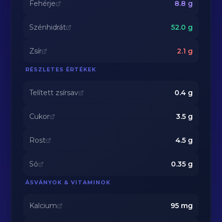
Fehérje
8.8
g
Szénhidrát
52.0
g
Zsír
2.1
g
RÉSZLETES ÉRTÉKEK
Telített zsírsav
0.4
g
Cukor
3.5
g
Rost
4.5
g
Só
0.35
g
ÁSVÁNYOK & VITAMINOK
Kalcium
95
mg