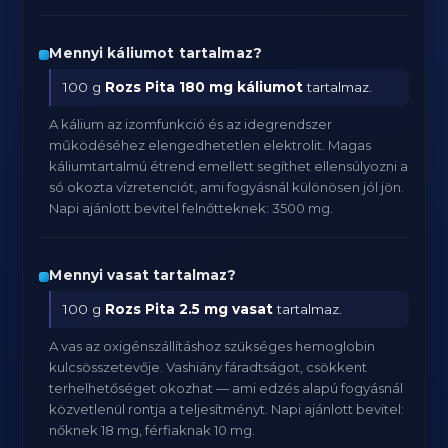
Mennyi káliumot tartalmaz?
100 g
Rozs Pita
180 mg káliumot
tartalmaz.
A kálium az izomfunkció és az idegrendszer
működéséhez elengedhetetlen elektrolit. Magas
káliumtartalmú étrend emellett segíthet ellensúlyozni a
só okozta vízretenciót, ami fogyásnál különösen jól jön.
Napi ajánlott bevitel felnőtteknek: 3500 mg.
Mennyi vasat tartalmaz?
100 g
Rozs Pita
2.5 mg vasat
tartalmaz.
A vas az oxigénszállításhoz szükséges hemoglobin
kulcsösszetevője. Vashiány fáradtságot, csökkent
terhelhetőséget okozhat — ami edzés alapú fogyásnál
közvetlenül rontja a teljesítményt. Napi ajánlott bevitel:
nőknek 18 mg, férfiaknak 10 mg.