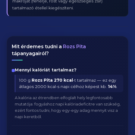
makróját (fehérje, rost vagy egészséges zsír)
tartalmazó étellel kiegészíteni.
Mit érdemes tudni a
Rozs Pita
tápanyagairól?
Mennyi kalóriát tartalmaz?
100 g
Rozs Pita
270 kcal
-t tartalmaz — ez egy
átlagos 2000 kcal-s napi célhoz képest kb.
14
%
.
A kalória az étrendben elfoglalt hely legfontosabb
mutatója: fogyáshoz napi kalóriadeficitre van szükség,
ezért fontos tudni, hogy egy-egy adag mennyit visz a
napi keretből.