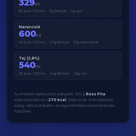
329
ml
82 kcal / 100ml · 0g fehérje · 0g zsír
Narancslé
600
ml
45 kcal / 100ml · 0.7g fehérje · 10g szénhidrát
Tej (2,8%)
540
ml
50 kcal / 100ml · 3.4g fehérje · 2.8g zsír
Az értékek tájékoztató jellegűek, 100 g
Rozs Pita
kalóriatartalmán (
270 kcal
) alapulnak. A kiválasztott
adag változtatásakor az egyenértékek automatikusan
frissülnek.