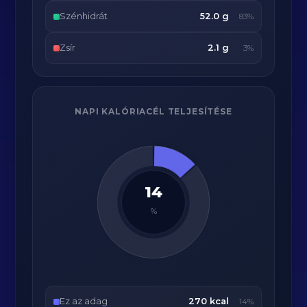
Szénhidrát
52.0 g
83%
Zsír
2.1 g
3%
NAPI KALÓRIACÉL TELJESÍTÉSE
14
%
Ez az adag
270 kcal
14%