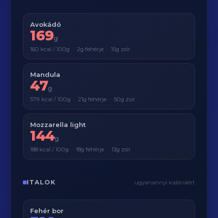
Avokádó
169
g
160 kcal / 100g · 2g fehérje · 15g zsír
Mandula
47
g
579 kcal / 100g · 21g fehérje · 50g zsír
Mozzarella light
144
g
188 kcal / 100g · 18g fehérje · 13g zsír
ITALOK
ugyanannyi kalóriáért
Fehér bor