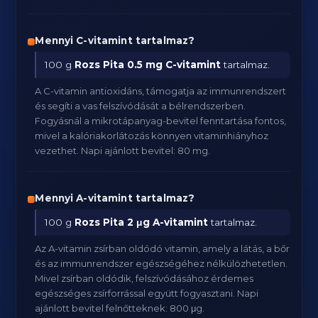
Mennyi C-vitamint tartalmaz?
100 g
Rozs Pita
0.5 mg C-vitamint
tartalmaz.
A C-vitamin antioxidáns, támogatja az immunrendszert
és segíti a vas felszívódását a bélrendszerben.
Fogyásnál a mikrotápanyag-bevitel fenntartása fontos,
mivel a kalóriakorlátozás könnyen vitaminhiányhoz
vezethet. Napi ajánlott bevitel: 80 mg.
Mennyi A-vitamint tartalmaz?
100 g
Rozs Pita
2 μg A-vitamint
tartalmaz.
Az A-vitamin zsírban oldódó vitamin, amely a látás, a bőr
és az immunrendszer egészségéhez nélkülözhetetlen.
Mivel zsírban oldódik, felszívódásához érdemes
egészséges zsírforrással együtt fogyasztani. Napi
ajánlott bevitel felnőtteknek: 800 μg.