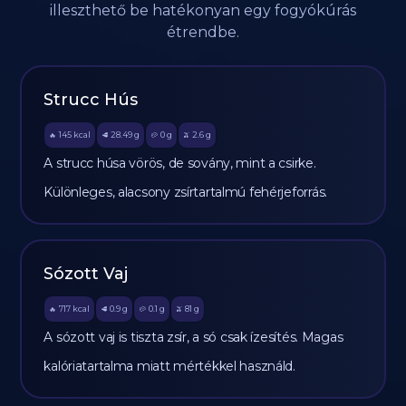
illeszthető be hatékonyan egy fogyókúrás
étrendbe.
Strucc Hús
145
kcal
28.49
g
0
g
2.6
g
🔥
🥩
🥔
🫒
A strucc húsa vörös, de sovány, mint a csirke.
Különleges, alacsony zsírtartalmú fehérjeforrás.
Sózott Vaj
717
kcal
0.9
g
0.1
g
81
g
🔥
🥩
🥔
🫒
A sózott vaj is tiszta zsír, a só csak ízesítés. Magas
kalóriatartalma miatt mértékkel használd.