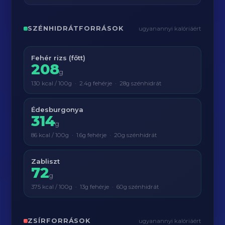
SZÉNHIDRÁTFORRÁSOK
ugyanannyi kalóriáért
Fehér rizs (főtt)
208
g
130 kcal / 100g · 2.4g fehérje · 28g szénhidrát
Édesburgonya
314
g
86 kcal / 100g · 1.6g fehérje · 20g szénhidrát
Zabliszt
72
g
375 kcal / 100g · 13g fehérje · 60g szénhidrát
ZSÍRFORRÁSOK
ugyanannyi kalóriáért