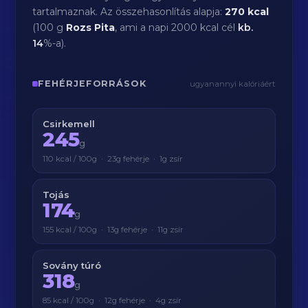
tartalmaznak. Az összehasonlítás alapja:
270 kcal
(100 g
Rozs Pita
, ami a napi 2000 kcal cél
kb.
14
%-a).
FEHÉRJEFORRÁSOK
ugyanannyi kalóriáért
Csirkemell
245
g
110 kcal / 100g · 23g fehérje · 1g zsír
Tojás
174
g
155 kcal / 100g · 13g fehérje · 11g zsír
Sovány túró
318
g
85 kcal / 100g · 12g fehérje · 4g zsír