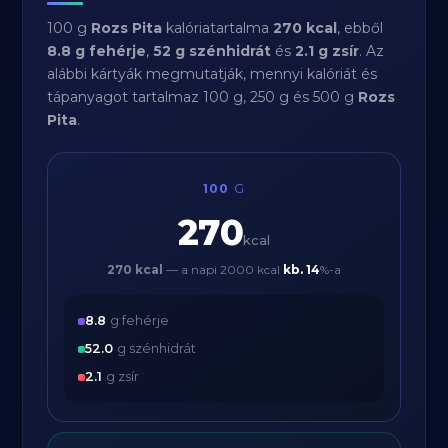
100 g
Rozs Pita
kalóriatartalma
270 kcal
, ebből
8.8 g fehérje
,
52 g szénhidrát
és
2.1 g zsír
. Az
alábbi kártyák megmutatják, mennyi kalóriát és
tápanyagot tartalmaz 100 g, 250 g és 500 g
Rozs
Pita
.
100
G
270
kcal
270 kcal
— a napi 2000 kcal
kb.
14
%-a
8.8
g fehérje
52.0
g szénhidrát
2.1
g zsír