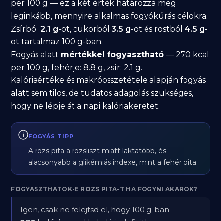
per 100 g — ez a két érték határozza meg
leginkább, mennyire alkalmas fogyókúrás célokra.
Zsírból
2.1 g
-ot, cukorból
3.5 g
-ot és rostból
4.5 g
-
ot tartalmaz 100 g-ban.
Fogyás alatt
mértékkel fogyasztható
— 270 kcal
per 100 g, fehérje: 8.8 g, zsír: 2.1 g.
Kalóriaértéke és makróösszetétele alapján fogyás
alatt sem tilos, de tudatos adagolás szükséges,
hogy ne lépje át a napi kalóriakeretet.
FOGYÁS TIPP
A rozs pita a rozsliszt miatt laktatóbb, és
alacsonyabb a glikémiás indexe, mint a fehér pita.
FOGYASZTHATOK-E ROZS PITA-T HA FOGYNI AKAROK?
Igen, csak ne felejtsd el, hogy 100 g-ban