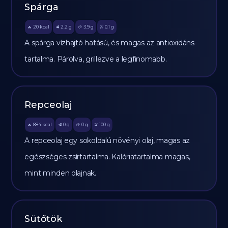
Spárga
20
kcal
2.2
g
3.9
g
0.1
g
🔥
🥩
🥔
🫒
A spárga vízhajtó hatású, és magas az antioxidáns-
tartalma. Párolva, grillezve a legfinomabb.
Repceolaj
884
kcal
0
g
0
g
100
g
🔥
🥩
🥔
🫒
A repceolaj egy sokoldalú növényi olaj, magas az
egészséges zsírtartalma. Kalóriatartalma magas,
mint minden olajnak.
Sütőtök