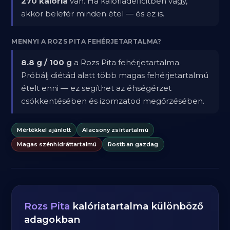
270 kalória
van. Ha kalóriadeficitben vagy,
akkor belefér minden étel — és ez is.
MENNYI A ROZS PITA FEHÉRJETARTALMA?
8.8 g / 100 g
a Rozs Pita fehérjetartalma.
Próbálj diétád alatt több magas fehérjetartalmú
ételt enni — ez segíthet az éhségérzet
csökkentésében és izomzatod megőrzésében.
Mértékkel ajánlott
Alacsony zsírtartalmú
Magas szénhidráttartalmú
Rostban gazdag
Rozs Pita
kalóriatartalma különböző
adagokban