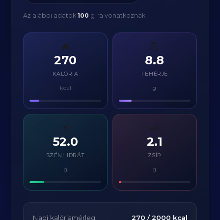
Az alábbi adatok
100
g-ra vonatkoznak.
🔥
💪
270
8.8
KALÓRIA
FEHÉRJE
kcal
g
⚡
🧈
52.0
2.1
SZÉNHIDRÁT
ZSÍR
g
g
Napi kalóriamérleg
270
/
2000
kcal