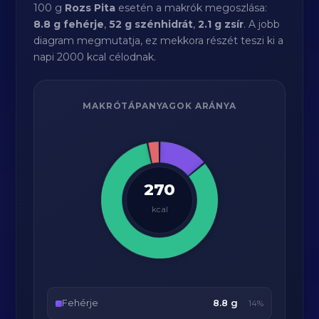
100 g
Rozs Pita
esetén a makrók megoszlása:
8.8 g fehérje
,
52 g szénhidrát
,
2.1 g zsír
. A jobb
diagram megmutatja, ez mekkora részét teszi ki a
napi 2000 kcal célodnak.
MAKRÓTÁPANYAGOK ARÁNYA
270
kcal
Fehérje
8.8 g
14%