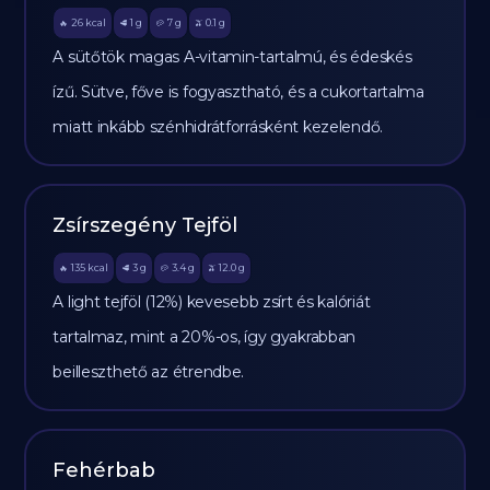
26
kcal
1
g
7
g
0.1
g
🔥
🥩
🥔
🫒
A sütőtök magas A-vitamin-tartalmú, és édeskés
ízű. Sütve, főve is fogyasztható, és a cukortartalma
miatt inkább szénhidrátforrásként kezelendő.
Zsírszegény Tejföl
135
kcal
3
g
3.4
g
12.0
g
🔥
🥩
🥔
🫒
A light tejföl (12%) kevesebb zsírt és kalóriát
tartalmaz, mint a 20%-os, így gyakrabban
beilleszthető az étrendbe.
Fehérbab