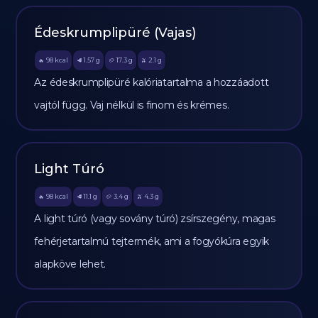
Édeskrumplipüré (Vajas)
98
kcal
1.57
g
17.3
g
2.1
g
🔥
🥩
🥔
🫒
Az édeskrumplipüré kalóriatartalma a hozzáadott
vajtól függ. Vaj nélkül is finom és krémes.
Light Túró
98
kcal
11.1
g
3.4
g
4.3
g
🔥
🥩
🥔
🫒
A light túró (vagy sovány túró) zsírszegény, magas
fehérjetartalmú tejtermék, ami a fogyókúra egyik
alapköve lehet.