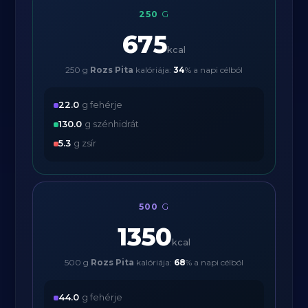
250
G
675
kcal
250 g
Rozs Pita
kalóriája:
34
% a napi célból
22.0
g fehérje
130.0
g szénhidrát
5.3
g zsír
500
G
1350
kcal
500 g
Rozs Pita
kalóriája:
68
% a napi célból
44.0
g fehérje