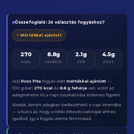
Összefoglaló: Jó választás fogyáshoz?
~ Mértékkel ajánlott
270
8.8g
2.1g
4.5g
KCAL
FEHÉRJE
ZSÍR
ROST
A(z)
Rozs Pita
fogyás alatt
mértékkel ajánlott
—
100 g-ban
270 kcal
és
8.8 g fehérje
van, ezért az
adagméretre és a napi összkalóriára érdemes figyelni.
Kisebb, kimért adagban beilleszthető a napi étrendbe
— a kulcs az, hogy a többi étkezés kalóriáját ehhez
igazítsd, így a fogyás üteme fennmarad.