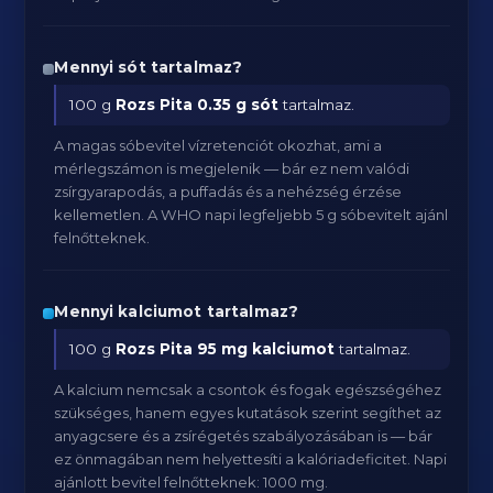
Mennyi sót tartalmaz?
100 g
Rozs Pita
0.35 g sót
tartalmaz.
A magas sóbevitel vízretenciót okozhat, ami a
mérlegszámon is megjelenik — bár ez nem valódi
zsírgyarapodás, a puffadás és a nehézség érzése
kellemetlen. A WHO napi legfeljebb 5 g sóbevitelt ajánl
felnőtteknek.
Mennyi kalciumot tartalmaz?
100 g
Rozs Pita
95 mg kalciumot
tartalmaz.
A kalcium nemcsak a csontok és fogak egészségéhez
szükséges, hanem egyes kutatások szerint segíthet az
anyagcsere és a zsírégetés szabályozásában is — bár
ez önmagában nem helyettesíti a kalóriadeficitet. Napi
ajánlott bevitel felnőtteknek: 1000 mg.