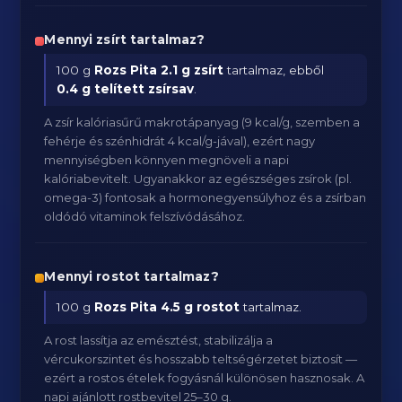
Mennyi zsírt tartalmaz?
100 g
Rozs Pita
2.1 g zsírt
tartalmaz, ebből
0.4 g telített zsírsav
.
A zsír kalóriasűrű makrotápanyag (9 kcal/g, szemben a
fehérje és szénhidrát 4 kcal/g-jával), ezért nagy
mennyiségben könnyen megnöveli a napi
kalóriabevitelt. Ugyanakkor az egészséges zsírok (pl.
omega-3) fontosak a hormonegyensúlyhoz és a zsírban
oldódó vitaminok felszívódásához.
Mennyi rostot tartalmaz?
100 g
Rozs Pita
4.5 g rostot
tartalmaz.
A rost lassítja az emésztést, stabilizálja a
vércukorszintet és hosszabb teltségérzetet biztosít —
ezért a rostos ételek fogyásnál különösen hasznosak. A
napi ajánlott rostbevitel 25–30 g.