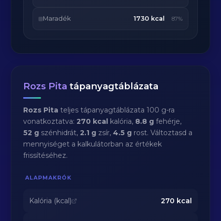
Maradék
1730 kcal
87%
Rozs Pita
tápanyagtáblázata
Rozs Pita
teljes tápanyagtáblázata 100 g-ra
vonatkoztatva:
270 kcal
kalória,
8.8 g
fehérje,
52 g
szénhidrát,
2.1 g
zsír,
4.5 g
rost. Változtasd a
mennyiséget a kalkulátorban az értékek
frissítéséhez.
ALAPMAKRÓK
Kalória (kcal)
270
kcal