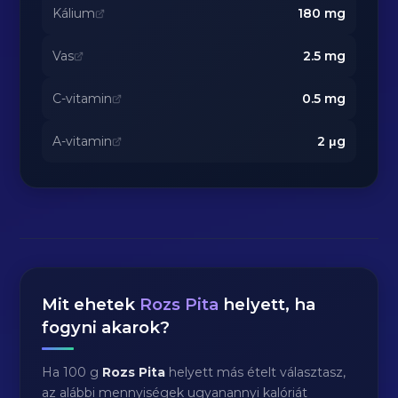
Kálium
180
mg
Vas
2.5
mg
C-vitamin
0.5
mg
A-vitamin
2
μg
Mit ehetek
Rozs Pita
helyett, ha
fogyni akarok?
Ha 100 g
Rozs Pita
helyett más ételt választasz,
az alábbi mennyiségek ugyanannyi kalóriát