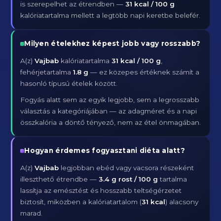
is szerepelhet az étrendben —
31 kcal / 100 g
kalóriatartalma mellett a legtöbb napi keretbe belefér.
Milyen ételekhez képest jobb vagy rosszabb?
A(z)
Vajbab
kalóriatartalma
31 kcal / 100 g
,
fehérjetartalma
1.8 g
— ez közepes értéknek számít a
hasonló típusú ételek között.
Fogyás alatt sem az egyik legjobb, sem a legrosszabb
választás a kategóriájában — az adagméret és a napi
összkalória a döntő tényező, nem az étel önmagában.
Hogyan érdemes fogyasztani diéta alatt?
A(z)
Vajbab
legjobban ebéd vagy vacsora részeként
illeszthető étrendbe —
3.4 g rost / 100 g
tartalma
lassítja az emésztést és hosszabb teltségérzetet
biztosít, miközben a kalóriatartalom (
31 kcal
) alacsony
marad.