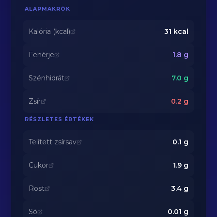
ALAPMAKRÓK
Kalória (kcal)
31
kcal
Fehérje
1.8
g
Szénhidrát
7.0
g
Zsír
0.2
g
RÉSZLETES ÉRTÉKEK
Telített zsírsav
0.1
g
Cukor
1.9
g
Rost
3.4
g
Só
0.01
g