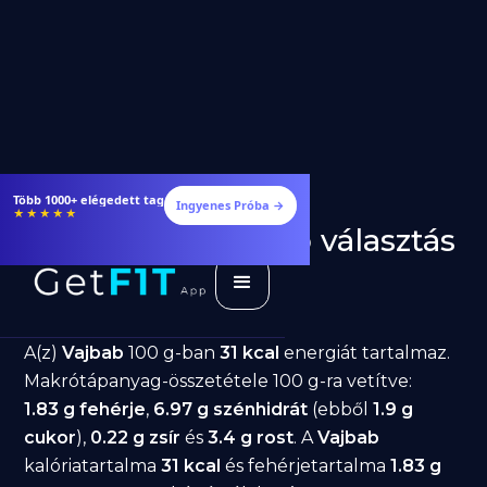
Több 1000+ elégedett tag
Ingyenes Próba →
★★★★★
Vajbab fogyásra: jó választás
diéta alatt?
GetFIT App
Írta -
March 19, 2026
A(z)
Vajbab
100 g-ban
31 kcal
energiát tartalmaz.
Makrótápanyag-összetétele 100 g-ra vetítve:
1.83 g fehérje
,
6.97 g szénhidrát
(ebből
1.9 g
cukor
),
0.22 g zsír
és
3.4 g rost
. A
Vajbab
kalóriatartalma
31 kcal
és fehérjetartalma
1.83 g