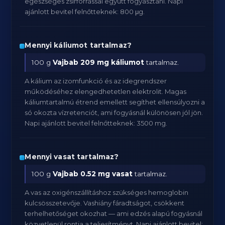
egészséges zsírforrással együtt fogyasztani. Napi
ajánlott bevitel felnőtteknek: 800 μg.
Mennyi káliumot tartalmaz?
100 g
Vajbab
209 mg káliumot
tartalmaz.
A kálium az izomfunkció és az idegrendszer
működéséhez elengedhetetlen elektrolit. Magas
káliumtartalmú étrend emellett segíthet ellensúlyozni a
só okozta vízretenciót, ami fogyásnál különösen jól jön.
Napi ajánlott bevitel felnőtteknek: 3500 mg.
Mennyi vasat tartalmaz?
100 g
Vajbab
0.52 mg vasat
tartalmaz.
A vas az oxigénszállításhoz szükséges hemoglobin
kulcsösszetevője. Vashiány fáradtságot, csökkent
terhelhetőséget okozhat — ami edzés alapú fogyásnál
közvetlenül rontja a teljesítményt. Napi ajánlott bevitel: