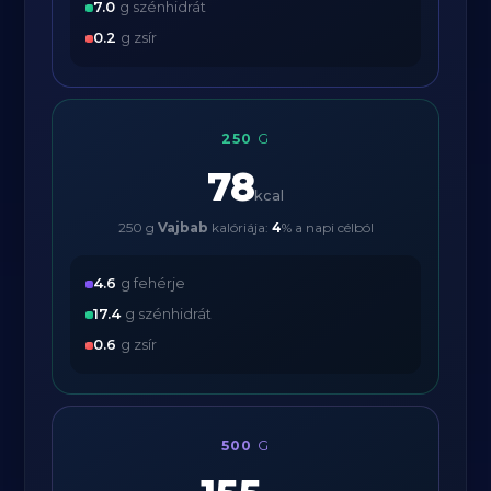
7.0
g szénhidrát
0.2
g zsír
250
G
78
kcal
250 g
Vajbab
kalóriája:
4
% a napi célból
4.6
g fehérje
17.4
g szénhidrát
0.6
g zsír
500
G