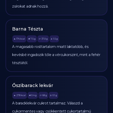
zsírokat adnak hozzá.
Barna Tészta
174
kcal
7.5
g
37.0
g
1.5
g
🔥
🥩
🥔
🫒
A magasabb rosttartalom miatt laktatóbb, és
kevésbé ingadozik tőle a vércukorszint, mint a fehér
tésztától.
Őszibarack lekvár
278
kcal
0.4
g
68
g
0.1
g
🔥
🥩
🥔
🫒
A baracklekvár cukrot tartalmaz. Válaszd a
cukormentes vagy csökkentett cukortartalmú