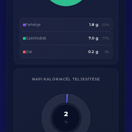
Fehérje
1.8 g
20%
Szénhidrát
7.0 g
77%
Zsír
0.2 g
3%
NAPI KALÓRIACÉL TELJESÍTÉSE
2
%