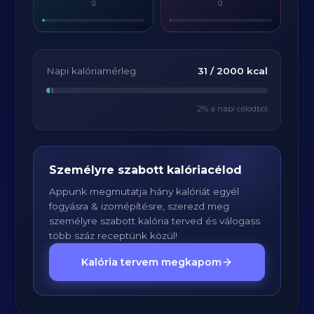
g
g
Napi kalóriamérleg
31
/
2000
kcal
2
% a napi célodból
Személyre szabott kalóriacélod
Appunk megmutatja hány kalóriát egyél
fogyásra & izomépítésre, szerezd meg
személyre szabott kalória terved és válogass
több száz receptünk közül!
Kalória tervem megkapom