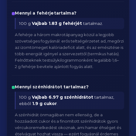
Mennyi a fehérjetartalma?
100 g
Vajbab
1.83 g fehérjét
tartalmaz.
A fehérje a három makrotápanyag közül a legjobb
szövetséges fogyásnál: erős teltségérzetet ad, megőrzi
az izomtömeget kalóriadeficit alatt, és az emésztése is
több energiát igényel a szervezettől (termikus hatás).
Felnőtteknek testsúlykilogrammonként legalább 1,6–
2 g fehérje bevitele ajánlott fogyás alatt.
Mennyi szénhidrátot tartalmaz?
100 g
Vajbab
6.97 g szénhidrátot
tartalmaz,
ebből
1.9 g cukor
.
A szénhidrát önmagában nem ellenség, de a
hozzáadott cukor és a finomított szénhidrátok gyors
vércukoremelkedést okoznak, ami hamar éhséget és
ételvágyat hozhat vissza — ezért fogyásnál érdemes