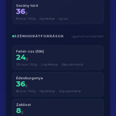
Sovány túró
36
g
85 kcal / 100g · 12g fehérje · 4g zsír
SZÉNHIDRÁTFORRÁSOK
ugyanannyi kalóriáért
Fehér rizs (főtt)
24
g
130 kcal / 100g · 2.4g fehérje · 28g szénhidrát
Édesburgonya
36
g
86 kcal / 100g · 1.6g fehérje · 20g szénhidrát
Zabliszt
8
g