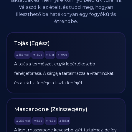
laktatóak és mennyire könnyű belőlük túlenni.
Válaszd ki az ételt, és tudd meg, hogyan
illeszthető be hatékonyan egy fogyókúrás
étrendbe.
Tojás (Egész)
155
kcal
13.0
g
1.1
g
10.6
g
🔥
🥩
🥔
🫒
A tojás a természet egyik legértékesebb
fehérjeforrása. A sárgája tartalmazza a vitaminokat
és a zsírt, a fehérje a tiszta fehérjét.
Mascarpone (Zsírszegény)
265
kcal
8.5
g
4.2
g
18.5
g
🔥
🥩
🥔
🫒
A light mascarpone kevesebb zsírt tartalmaz, de így