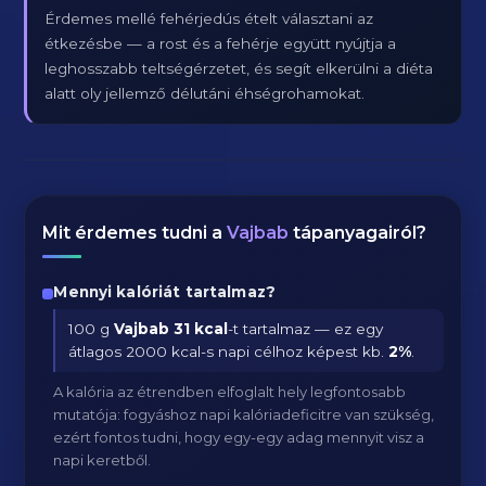
Érdemes mellé fehérjedús ételt választani az
étkezésbe — a rost és a fehérje együtt nyújtja a
leghosszabb teltségérzetet, és segít elkerülni a diéta
alatt oly jellemző délutáni éhségrohamokat.
Mit érdemes tudni a
Vajbab
tápanyagairól?
Mennyi kalóriát tartalmaz?
100 g
Vajbab
31 kcal
-t tartalmaz — ez egy
átlagos 2000 kcal-s napi célhoz képest kb.
2
%
.
A kalória az étrendben elfoglalt hely legfontosabb
mutatója: fogyáshoz napi kalóriadeficitre van szükség,
ezért fontos tudni, hogy egy-egy adag mennyit visz a
napi keretből.