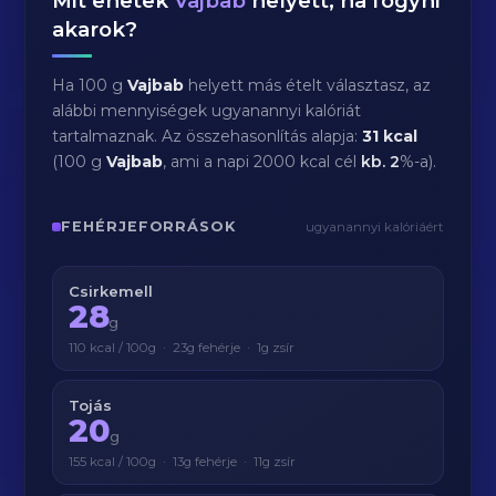
Mit ehetek
Vajbab
helyett, ha fogyni
akarok?
Ha 100 g
Vajbab
helyett más ételt választasz, az
alábbi mennyiségek ugyanannyi kalóriát
tartalmaznak. Az összehasonlítás alapja:
31 kcal
(100 g
Vajbab
, ami a napi 2000 kcal cél
kb.
2
%-a).
FEHÉRJEFORRÁSOK
ugyanannyi kalóriáért
Csirkemell
28
g
110 kcal / 100g · 23g fehérje · 1g zsír
Tojás
20
g
155 kcal / 100g · 13g fehérje · 11g zsír