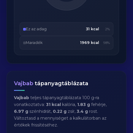
Ez az adag
31 kcal
2%
Maradék
1969 kcal
98%
Vajbab
tápanyagtáblázata
Vajbab
teljes tápanyagtáblázata 100 g-ra
vonatkoztatva:
31 kcal
kalória,
1.83 g
fehérje,
6.97 g
szénhidrát,
0.22 g
zsír,
3.4 g
rost.
Változtasd a mennyiséget a kalkulátorban az
értékek frissítéséhez.