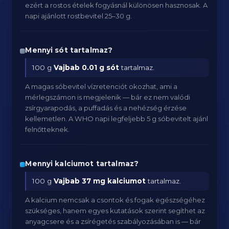
ezért a rostos ételek fogyásnál különösen hasznosak. A
napi ajánlott rostbevitel 25–30 g.
Mennyi sót tartalmaz?
100 g
Vajbab
0.01 g sót
tartalmaz.
A magas sóbevitel vízretenciót okozhat, ami a
mérlegszámon is megjelenik — bár ez nem valódi
zsírgyarapodás, a puffadás és a nehézség érzése
kellemetlen. A WHO napi legfeljebb 5 g sóbevitelt ajánl
felnőtteknek.
Mennyi kalciumot tartalmaz?
100 g
Vajbab
37 mg kalciumot
tartalmaz.
A kalcium nemcsak a csontok és fogak egészségéhez
szükséges, hanem egyes kutatások szerint segíthet az
anyagcsere és a zsírégetés szabályozásában is — bár