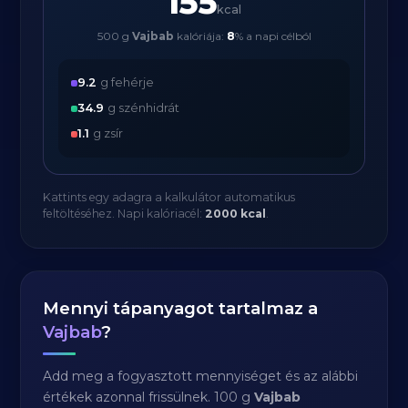
155
kcal
500 g
Vajbab
kalóriája:
8
% a napi célból
9.2
g fehérje
34.9
g szénhidrát
1.1
g zsír
Kattints egy adagra a kalkulátor automatikus
feltöltéséhez. Napi kalóriacél:
2000 kcal
.
Mennyi tápanyagot tartalmaz a
Vajbab
?
Add meg a fogyasztott mennyiséget és az alábbi
értékek azonnal frissülnek. 100 g
Vajbab