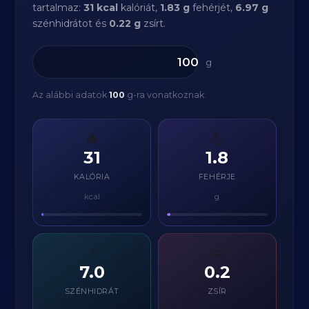
tartalmaz:
31 kcal
kalóriát,
1.83 g
fehérjét,
6.97 g
szénhidrátot és
0.22 g
zsírt.
g
Az alábbi adatok
100
g-ra vonatkoznak.
🔥
💪
31
1.8
KALÓRIA
FEHÉRJE
kcal
g
⚡
🧈
7.0
0.2
SZÉNHIDRÁT
ZSÍR