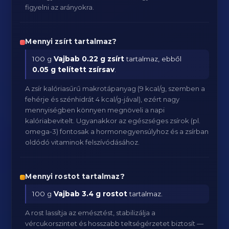
figyelni az arányokra.
Mennyi zsírt tartalmaz?
100 g
Vajbab
0.22 g zsírt
tartalmaz, ebből
0.05 g telített zsírsav
.
A zsír kalóriasűrű makrotápanyag (9 kcal/g, szemben a
fehérje és szénhidrát 4 kcal/g-jával), ezért nagy
mennyiségben könnyen megnöveli a napi
kalóriabevitelt. Ugyanakkor az egészséges zsírok (pl.
omega-3) fontosak a hormonegyensúlyhoz és a zsírban
oldódó vitaminok felszívódásához.
Mennyi rostot tartalmaz?
100 g
Vajbab
3.4 g rostot
tartalmaz.
A rost lassítja az emésztést, stabilizálja a
vércukorszintet és hosszabb teltségérzetet biztosít —