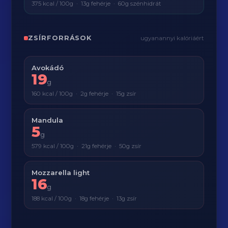
375 kcal / 100g · 13g fehérje · 60g szénhidrát
ZSÍRFORRÁSOK
ugyanannyi kalóriáért
Avokádó
19
g
160 kcal / 100g · 2g fehérje · 15g zsír
Mandula
5
g
579 kcal / 100g · 21g fehérje · 50g zsír
Mozzarella light
16
g
188 kcal / 100g · 18g fehérje · 13g zsír