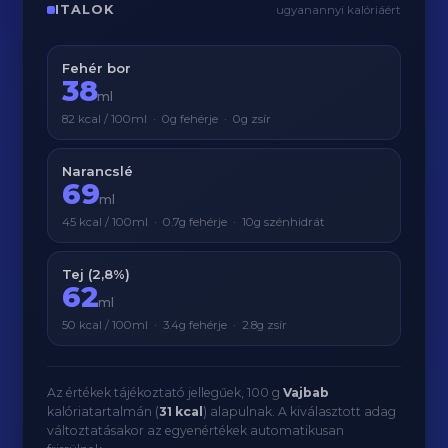
ITALOK
ugyanannyi kalóriáért
Fehér bor
38
ml
82 kcal / 100ml · 0g fehérje · 0g zsír
Narancslé
69
ml
45 kcal / 100ml · 0.7g fehérje · 10g szénhidrát
Tej (2,8%)
62
ml
50 kcal / 100ml · 3.4g fehérje · 2.8g zsír
Az értékek tájékoztató jellegűek, 100 g
Vajbab
kalóriatartalmán (
31 kcal
) alapulnak. A kiválasztott adag
változtatásakor az egyenértékek automatikusan