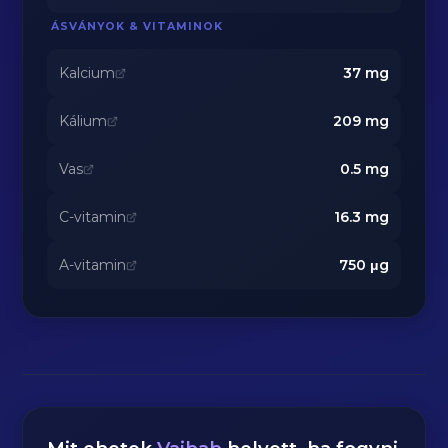
ÁSVÁNYOK & VITAMINOK
Kalcium
37
mg
Kálium
209
mg
Vas
0.5
mg
C-vitamin
16.3
mg
A-vitamin
750
μg