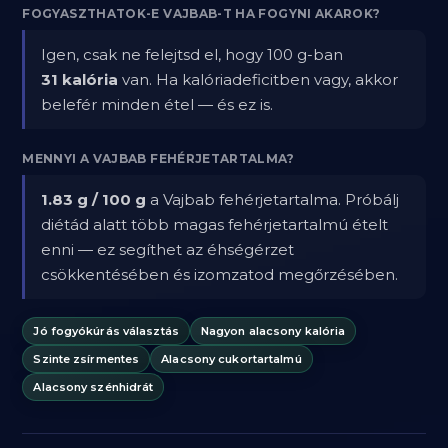
FOGYASZTHATOK-E VAJBAB-T HA FOGYNI AKAROK?
Igen, csak ne felejtsd el, hogy 100 g-ban
31 kalória
van. Ha kalóriadeficitben vagy, akkor
belefér minden étel — és ez is.
MENNYI A VAJBAB FEHÉRJETARTALMA?
1.83 g / 100 g
a Vajbab fehérjetartalma. Próbálj
diétád alatt több magas fehérjetartalmú ételt
enni — ez segíthet az éhségérzet
csökkentésében és izomzatod megőrzésében.
Jó fogyókúrás választás
Nagyon alacsony kalória
Szinte zsírmentes
Alacsony cukortartalmú
Alacsony szénhidrát