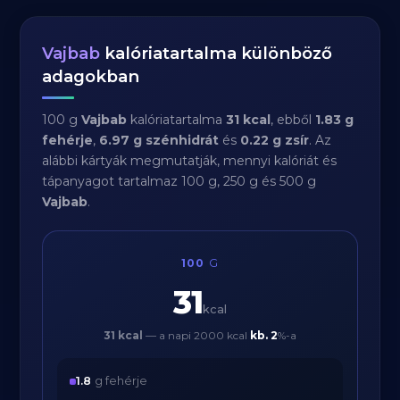
Vajbab
kalóriatartalma különböző
adagokban
100 g
Vajbab
kalóriatartalma
31 kcal
, ebből
1.83 g
fehérje
,
6.97 g szénhidrát
és
0.22 g zsír
. Az
alábbi kártyák megmutatják, mennyi kalóriát és
tápanyagot tartalmaz 100 g, 250 g és 500 g
Vajbab
.
100
G
31
kcal
31 kcal
— a napi 2000 kcal
kb.
2
%-a
1.8
g fehérje