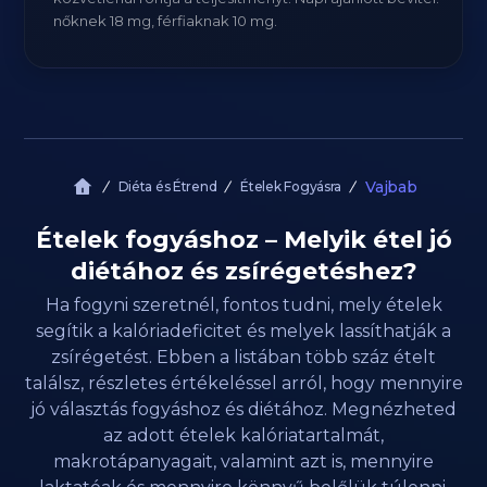
nőknek 18 mg, férfiaknak 10 mg.
Vajbab
Diéta és Étrend
Ételek Fogyásra
Ételek fogyáshoz – Melyik étel jó
diétához és zsírégetéshez?
Ha fogyni szeretnél, fontos tudni, mely ételek
segítik a kalóriadeficitet és melyek lassíthatják a
zsírégetést. Ebben a listában több száz ételt
találsz, részletes értékeléssel arról, hogy mennyire
jó választás fogyáshoz és diétához. Megnézheted
az adott ételek kalóriatartalmát,
makrotápanyagait, valamint azt is, mennyire