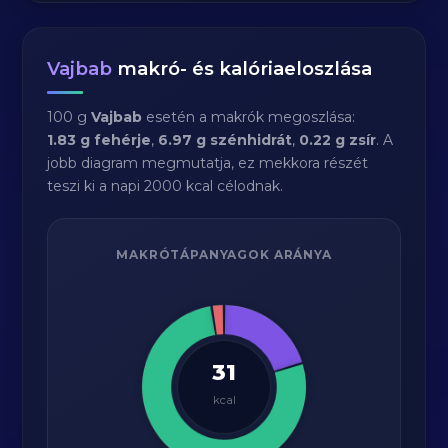
Vajbab
makró- és kalóriaeloszlása
100 g
Vajbab
esetén a makrók megoszlása:
1.83 g fehérje
,
6.97 g szénhidrát
,
0.22 g zsír
. A
jobb diagram megmutatja, ez mekkora részét
teszi ki a napi 2000 kcal célodnak.
MAKRÓTÁPANYAGOK ARÁNYA
31
kcal