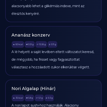
alacsonyabb lehet a glikémiás indexe, mint az
élesztős kenyéré.
Ananász konzerv
60
kcal
0.51
g
15.56
g
0.11
g
🔥
🥩
🥔
🫒
A lé helyett a saját levében eltett változatot keresd,
de még jobb, ha frisset vagy fagyasztottat
választasz a hozzáadott cukor elkerülése végett.
Nori Algalap (Hínár)
35
kcal
5.8
g
5.1
g
0.3
g
🔥
🥩
🥔
🫒
A nori lapot sushi-hoz használják. Alacsony