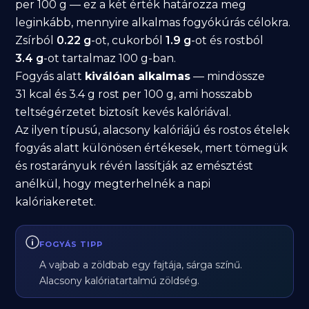
per 100 g — ez a két érték határozza meg
leginkább, mennyire alkalmas fogyókúrás célokra.
Zsírból
0.22 g
-ot, cukorból
1.9 g
-ot és rostból
3.4 g
-ot tartalmaz 100 g-ban.
Fogyás alatt
kiválóan alkalmas
— mindössze
31 kcal és 3.4 g rost per 100 g, ami hosszabb
teltségérzetet biztosít kevés kalóriával.
Az ilyen típusú, alacsony kalóriájú és rostos ételek
fogyás alatt különösen értékesek, mert tömegük
és rostarányuk révén lassítják az emésztést
anélkül, hogy megterhelnék a napi
kalóriakeretet.
FOGYÁS TIPP
A vajbab a zöldbab egy fajtája, sárga színű.
Alacsony kalóriatartalmú zöldség.