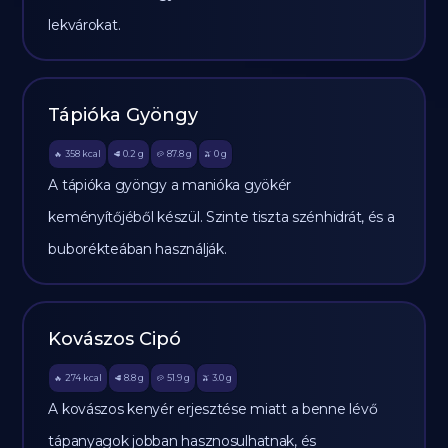
lekvárokat.
Tápióka Gyöngy
358
kcal
0.2
g
87.8
g
0
g
🔥
🥩
🥔
🫒
A tápióka gyöngy a manióka gyökér
keményítőjéből készül. Szinte tiszta szénhidrát, és a
buborékteában használják.
Kovászos Cipó
274
kcal
8.8
g
51.9
g
3.0
g
🔥
🥩
🥔
🫒
A kovászos kenyér erjesztése miatt a benne lévő
tápanyagok jobban hasznosulhatnak, és