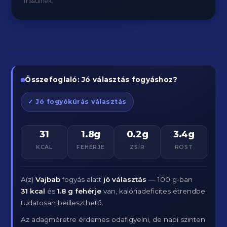
frissülnek.
Összefoglaló: Jó választás fogyáshoz?
✓ Jó fogyókúrás választás
31
1.8g
0.2g
3.4g
KCAL
FEHÉRJE
ZSÍR
ROST
A(z)
Vajbab
fogyás alatt
jó választás
— 100 g-ban
31 kcal
és
1.8 g fehérje
van, kalóriadeficites étrendbe
tudatosan beilleszthető.
Az adagméretre érdemes odafigyelni, de napi szinten