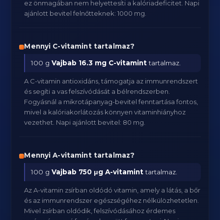
ez önmagában nem helyettesíti a kalóriadeficitet. Napi
ajánlott bevitel felnőtteknek: 1000 mg.
Mennyi C-vitamint tartalmaz?
100 g
Vajbab
16.3 mg C-vitamint
tartalmaz.
A C-vitamin antioxidáns, támogatja az immunrendszert
és segíti a vas felszívódását a bélrendszerben.
Fogyásnál a mikrotápanyag-bevitel fenntartása fontos,
mivel a kalóriakorlátozás könnyen vitaminhiányhoz
vezethet. Napi ajánlott bevitel: 80 mg.
Mennyi A-vitamint tartalmaz?
100 g
Vajbab
750 μg A-vitamint
tartalmaz.
Az A-vitamin zsírban oldódó vitamin, amely a látás, a bőr
és az immunrendszer egészségéhez nélkülözhetetlen.
Mivel zsírban oldódik, felszívódásához érdemes