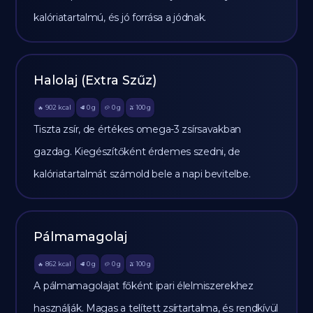
kalóriatartalmú, és jó forrása a jódnak.
Halolaj (Extra Szűz)
902
kcal
0
g
0
g
100
g
🔥
🥩
🥔
🫒
Tiszta zsír, de értékes omega-3 zsírsavakban
gazdag. Kiegészítőként érdemes szedni, de
kalóriatartalmát számold bele a napi bevitelbe.
Pálmamagolaj
862
kcal
0
g
0
g
100
g
🔥
🥩
🥔
🫒
A pálmamagolajat főként ipari élelmiszerekhez
használják. Magas a telített zsírtartalma, és rendkívül