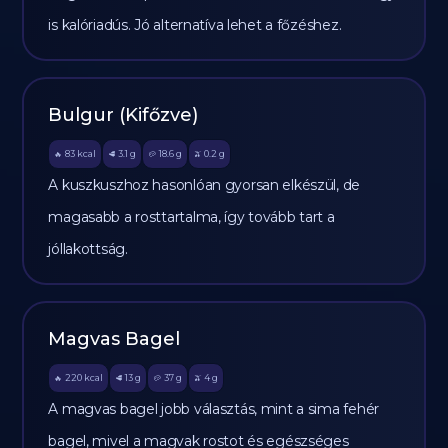
is kalóriadús. Jó alternatíva lehet a főzéshez.
Bulgur (Kifőzve)
83
kcal
3.1
g
18.6
g
0.2
g
🔥
🥩
🥔
🫒
A kuszkuszhoz hasonlóan gyorsan elkészül, de
magasabb a rosttartalma, így tovább tart a
jóllakottság.
Magvas Bagel
220
kcal
13
g
37
g
4
g
🔥
🥩
🥔
🫒
A magvas bagel jobb választás, mint a sima fehér
bagel, mivel a magvak rostot és egészséges