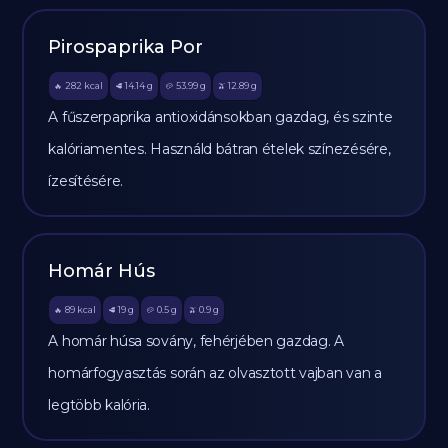
Pirospaprika Por
282
kcal
14.14
g
53.99
g
12.89
g
🔥
🥩
🥔
🫒
A fűszerpaprika antioxidánsokban gazdag, és szinte
kalóriamentes. Használd bátran ételek színezésére,
ízesítésére.
Homár Hús
89
kcal
19
g
0.5
g
0.9
g
🔥
🥩
🥔
🫒
A homár húsa sovány, fehérjében gazdag. A
homárfogyasztás során az olvasztott vajban van a
legtöbb kalória.