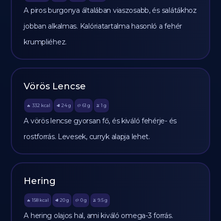
A piros burgonya általában viaszosabb, és salátákhoz
jobban alkalmas. Kalóriatartalma hasonló a fehér
krumpliéhez.
Vörös Lencse
332
kcal
24
g
61
g
1
g
🔥
🥩
🥔
🫒
A vörös lencse gyorsan fő, és kiváló fehérje- és
rostforrás. Levesek, curryk alapja lehet.
Hering
158
kcal
20
g
0
g
9.5
g
🔥
🥩
🥔
🫒
A hering olajos hal, ami kiváló omega-3 forrás.