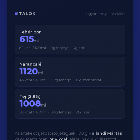
ITALOK
ugyanannyi kalóriáért
Fehér bor
615
ml
82 kcal / 100ml · 0g fehérje · 0g zsír
Narancslé
1120
ml
45 kcal / 100ml · 0.7g fehérje · 10g szénhidrát
Tej (2,8%)
1008
ml
50 kcal / 100ml · 3.4g fehérje · 2.8g zsír
Az értékek tájékoztató jellegűek, 100 g
Hollandi Mártás
kalóriatartalmán (
504 kcal
) alapulnak. A kiválasztott