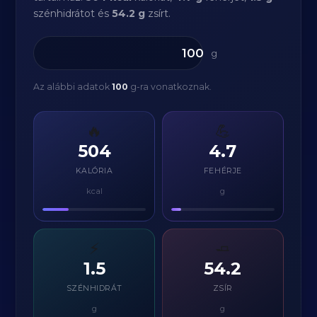
szénhidrátot és
54.2 g
zsírt.
g
Az alábbi adatok
100
g-ra vonatkoznak.
🔥
💪
504
4.7
KALÓRIA
FEHÉRJE
kcal
g
⚡
🧈
1.5
54.2
SZÉNHIDRÁT
ZSÍR
g
g