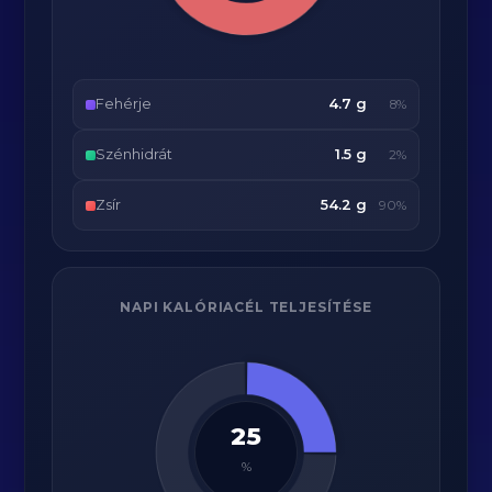
Fehérje
4.7 g
8%
Szénhidrát
1.5 g
2%
Zsír
54.2 g
90%
NAPI KALÓRIACÉL TELJESÍTÉSE
25
%