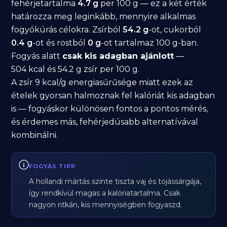
fehérjetartalma
4.7 g
per 100 g — ez a két érték
határozza meg leginkább, mennyire alkalmas
fogyókúrás célokra. Zsírból
54.2 g
-ot, cukorból
0.4 g
-ot és rostból
0 g
-ot tartalmaz 100 g-ban.
Fogyás alatt
csak kis adagban ajánlott
—
504 kcal és 54.2 g zsír per 100 g.
A zsír 9 kcal/g energiasűrűsége miatt ezek az
ételek gyorsan halmoznak fel kalóriát kis adagban
is — fogyáskor különösen fontos a pontos mérés,
és érdemes más, fehérjedúsabb alternatívával
kombinálni.
FOGYÁS TIPP
A hollandi mártás szinte tiszta vaj és tojássárgája,
így rendkívül magas a kalóriatartalma. Csak
nagyon ritkán, kis mennyiségben fogyaszd.