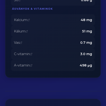
Só
0.88
g
ÁSVÁNYOK & VITAMINOK
Kalcium
48
mg
Kálium
51
mg
Vas
0.7
mg
C-vitamin
3.0
mg
A-vitamin
498
μg