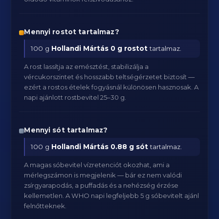
Mennyi rostot tartalmaz?
100 g
Hollandi Mártás
0 g rostot
tartalmaz.
A rost lassítja az emésztést, stabilizálja a
vércukorszintet és hosszabb teltségérzetet biztosít —
ezért a rostos ételek fogyásnál különösen hasznosak. A
napi ajánlott rostbevitel 25–30 g.
Mennyi sót tartalmaz?
100 g
Hollandi Mártás
0.88 g sót
tartalmaz.
A magas sóbevitel vízretenciót okozhat, ami a
mérlegszámon is megjelenik — bár ez nem valódi
zsírgyarapodás, a puffadás és a nehézség érzése
kellemetlen. A WHO napi legfeljebb 5 g sóbevitelt ajánl
felnőtteknek.