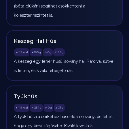
(béta-glükán) segíthet csökkenteni a
koleszterinszintet is.
Keszeg Hal Hús
115
kcal
16.5
g
0
g
5.5
g
🔥
🥩
🥔
🫒
A keszeg egy fehér húsú, sovány hal. Párolva, sütve
is finom, és kiváló fehérjeforrás.
Tyúkhús
119
kcal
21.4
g
0
g
3.1
g
🔥
🥩
🥔
🫒
A tyúk húsa a csirkéhez hasonlóan sovány, de lehet,
hogy egy kicsit rágósabb. Kiváló leveshús.