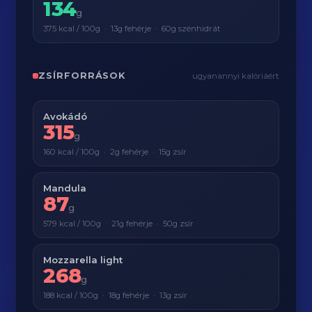
134
g
375 kcal / 100g · 13g fehérje · 60g szénhidrát
ZSÍRFORRÁSOK
ugyanannyi kalóriáért
Avokádó
315
g
160 kcal / 100g · 2g fehérje · 15g zsír
Mandula
87
g
579 kcal / 100g · 21g fehérje · 50g zsír
Mozzarella light
268
g
188 kcal / 100g · 18g fehérje · 13g zsír