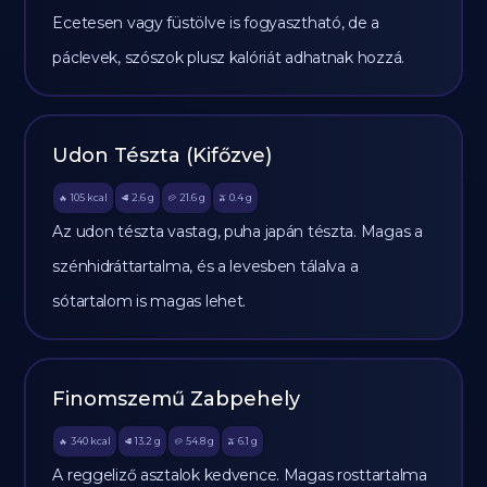
Ecetesen vagy füstölve is fogyasztható, de a
páclevek, szószok plusz kalóriát adhatnak hozzá.
Udon Tészta (Kifőzve)
105
kcal
2.6
g
21.6
g
0.4
g
🔥
🥩
🥔
🫒
Az udon tészta vastag, puha japán tészta. Magas a
szénhidráttartalma, és a levesben tálalva a
sótartalom is magas lehet.
Finomszemű Zabpehely
340
kcal
13.2
g
54.8
g
6.1
g
🔥
🥩
🥔
🫒
A reggeliző asztalok kedvence. Magas rosttartalma