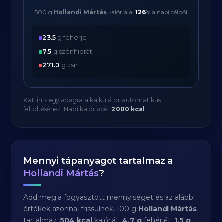
500 g
Hollandi Mártás
kalóriája:
126
% a napi célból
23.5
g fehérje
7.5
g szénhidrát
271.0
g zsír
Kattints egy adagra a kalkulátor automatikus
feltöltéséhez. Napi kalóriacél:
2000 kcal
.
Mennyi tápanyagot tartalmaz a
Hollandi Mártás
?
Add meg a fogyasztott mennyiséget és az alábbi
értékek azonnal frissülnek. 100 g
Hollandi Mártás
tartalmaz:
504 kcal
kalóriát,
4.7 g
fehérjét,
1.5 g