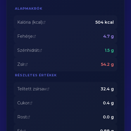
ALAPMAKRÓK
Kalória (kcal)
504
kcal
Fehérje
4.7
g
Szénhidrát
1.5
g
Zsír
54.2
g
RÉSZLETES ÉRTÉKEK
Telített zsírsav
32.4
g
Cukor
0.4
g
Rost
0.0
g