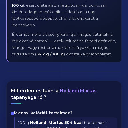
100 g
), ezért diéta alatt a legjobban kis, pontosan
kimért adagban működik — ideálisan a nap
főétkezésébe beépítve, ahol a kalóriakeret a
legnagyobb.
Érdemes mellé alacsony kalóriájú, magas víztartalmú
ételeket választani — ezek volumene feltölti a tányért,
fehérje- vagy rosttartalmuk ellensúlyozza a magas
zsírtartalom (
54.2 g / 100 g
) okozta kalóriatöbbletet.
Mit érdemes tudni a
Hollandi Mártás
tápanyagairól?
Mennyi kalóriát tartalmaz?
100 g
Hollandi Mártás
504 kcal
-t tartalmaz —