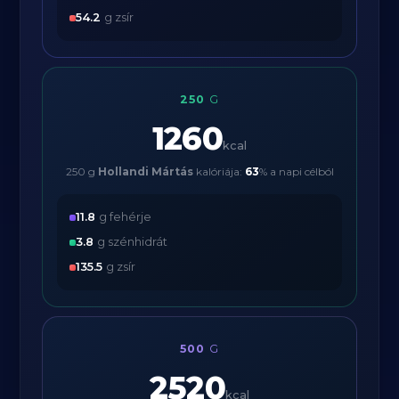
54.2
g zsír
250
G
1260
kcal
250 g
Hollandi Mártás
kalóriája:
63
% a napi célból
11.8
g fehérje
3.8
g szénhidrát
135.5
g zsír
500
G
2520
kcal