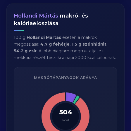
Hollandi Mártás
makró- és
kalóriaeloszlása
100 g
Hollandi Mártás
esetén a makrók
megoszlása:
4.7 g fehérje
,
1.5 g szénhidrát
,
54.2 g zsír
. A jobb diagram megmutatja, ez
mekkora részét teszi ki a napi 2000 kcal célodnak.
MAKRÓTÁPANYAGOK ARÁNYA
504
kcal