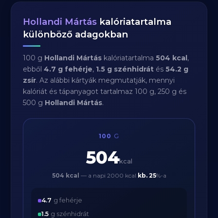
Hollandi Mártás
kalóriatartalma
különböző adagokban
100 g
Hollandi Mártás
kalóriatartalma
504 kcal
,
ebből
4.7 g fehérje
,
1.5 g szénhidrát
és
54.2 g
zsír
. Az alábbi kártyák megmutatják, mennyi
kalóriát és tápanyagot tartalmaz 100 g, 250 g és
500 g
Hollandi Mártás
.
100
G
504
kcal
504 kcal
— a napi 2000 kcal
kb.
25
%-a
4.7
g fehérje
1.5
g szénhidrát