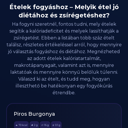
Ételek fogyáshoz – Melyik étel jó
diétához és zsírégetéshez?
Ha fogyni szeretnél, fontos tudni, mely ételek
segítik a kalóriadeficitet és melyek lassíthatják a
zsírégetést. Ebben a listában több száz ételt
találsz, részletes értékeléssel arról, hogy mennyire
jó választás fogyáshoz és diétához. Megnézheted
az adott ételek kalóriatartalmát,
makrotápanyagait, valamint azt is, mennyire
laktatóak és mennyire könnyű belőlük túlenni.
Válaszd ki az ételt, és tudd meg, hogyan
illeszthető be hatékonyan egy fogyókúrás
étrendbe.
Piros Burgonya
70
kcal
2
g
16
g
0.1
g
🔥
🥩
🥔
🫒