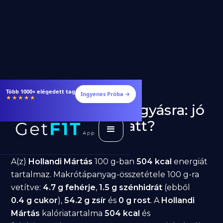
Több 1000+ elégedett tag
Ingyenes Próba →
★★★★★
Hollandi Mártás fogyásra: jó
választás diéta alatt?
GetFIT App
Írta -
March 19, 2026
A(z)
Hollandi Mártás
100 g-ban
504 kcal
energiát
tartalmaz. Makrótápanyag-összetétele 100 g-ra
vetítve:
4.7 g fehérje
,
1.5 g szénhidrát
(ebből
0.4 g cukor
),
54.2 g zsír
és
0 g rost
. A
Hollandi
Mártás
kalóriatartalma
504 kcal
és