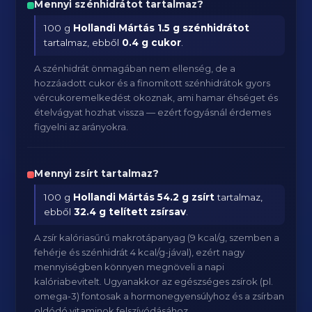
Mennyi szénhidrátot tartalmaz?
100 g
Hollandi Mártás
1.5 g szénhidrátot
tartalmaz, ebből
0.4 g cukor
.
A szénhidrát önmagában nem ellenség, de a
hozzáadott cukor és a finomított szénhidrátok gyors
vércukoremelkedést okoznak, ami hamar éhséget és
ételvágyat hozhat vissza — ezért fogyásnál érdemes
figyelni az arányokra.
Mennyi zsírt tartalmaz?
100 g
Hollandi Mártás
54.2 g zsírt
tartalmaz,
ebből
32.4 g telített zsírsav
.
A zsír kalóriasűrű makrotápanyag (9 kcal/g, szemben a
fehérje és szénhidrát 4 kcal/g-jával), ezért nagy
mennyiségben könnyen megnöveli a napi
kalóriabevitelt. Ugyanakkor az egészséges zsírok (pl.
omega-3) fontosak a hormonegyensúlyhoz és a zsírban
oldódó vitaminok felszívódásához.