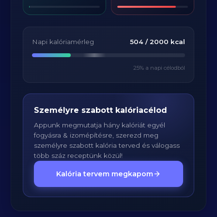
Napi kalóriamérleg
504
/
2000
kcal
25
% a napi célodból
Személyre szabott kalóriacélod
Appunk megmutatja hány kalóriát egyél
fogyásra & izomépítésre, szerezd meg
személyre szabott kalória terved és válogass
több száz receptünk közül!
Kalória tervem megkapom