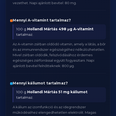
vezethet. Napi ajánlott bevitel: 80 mg.
Mennyi A-vitamint tartalmaz?
100 g
Hollandi Mártás
498 μg A-vitamint
tartalmaz.
Az A-vitamin zsírban oldódó vitamin, amely a látás, a bőr
és az immunrendszer egészségéhez nélkülözhetetlen.
Mivel zsírban oldódik, felszívódásához érdemes
egészséges zsírforrással együtt fogyasztani. Napi
ajánlott bevitel felnőtteknek: 800 μg.
Mennyi káliumot tartalmaz?
100 g
Hollandi Mártás
51 mg káliumot
tartalmaz.
A kálium az izomfunkció és az idegrendszer
működéséhez elengedhetetlen elektrolit. Magas