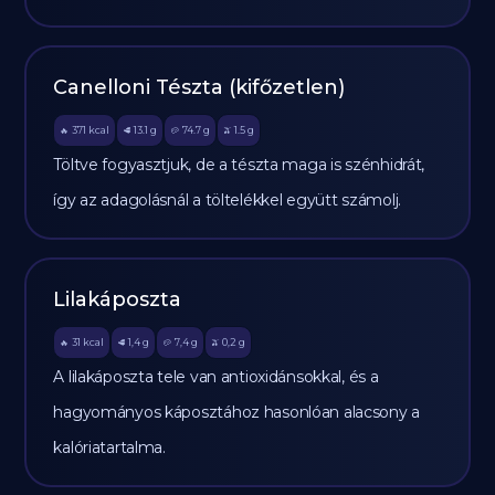
Canelloni Tészta (kifőzetlen)
371
kcal
13.1
g
74.7
g
1.5
g
🔥
🥩
🥔
🫒
Töltve fogyasztjuk, de a tészta maga is szénhidrát,
így az adagolásnál a töltelékkel együtt számolj.
Lilakáposzta
31
kcal
1,4
g
7,4
g
0,2
g
🔥
🥩
🥔
🫒
A lilakáposzta tele van antioxidánsokkal, és a
hagyományos káposztához hasonlóan alacsony a
kalóriatartalma.