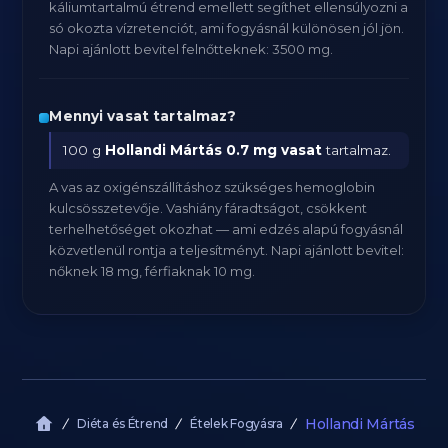
káliumtartalmú étrend emellett segíthet ellensúlyozni a
só okozta vízretenciót, ami fogyásnál különösen jól jön.
Napi ajánlott bevitel felnőtteknek: 3500 mg.
Mennyi vasat tartalmaz?
100 g
Hollandi Mártás
0.7 mg vasat
tartalmaz.
A vas az oxigénszállításhoz szükséges hemoglobin
kulcsösszetevője. Vashiány fáradtságot, csökkent
terhelhetőséget okozhat — ami edzés alapú fogyásnál
közvetlenül rontja a teljesítményt. Napi ajánlott bevitel:
nőknek 18 mg, férfiaknak 10 mg.
Hollandi Mártás
Diéta és Étrend
Ételek Fogyásra