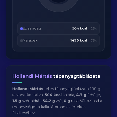
Ez az adag
504 kcal
25%
Maradék
1496 kcal
75%
Hollandi Mártás
tápanyagtáblázata
Hollandi Mártás
teljes tápanyagtáblázata 100 g-
ra vonatkoztatva:
504 kcal
kalória,
4.7 g
fehérje,
1.5 g
szénhidrát,
54.2 g
zsír,
0 g
rost. Változtasd a
mennyiséget a kalkulátorban az értékek
frissítéséhez.