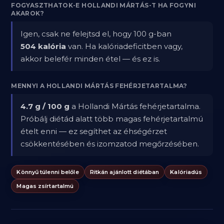
FOGYASZTHATOK-E HOLLANDI MÁRTÁS-T HA FOGYNI
AKAROK?
Igen, csak ne felejtsd el, hogy 100 g-ban
504 kalória
van. Ha kalóriadeficitben vagy,
akkor belefér minden étel — és ez is.
MENNYI A HOLLANDI MÁRTÁS FEHÉRJETARTALMA?
4.7 g / 100 g
a Hollandi Mártás fehérjetartalma.
Próbálj diétád alatt több magas fehérjetartalmú
ételt enni — ez segíthet az éhségérzet
csökkentésében és izomzatod megőrzésében.
Könnyű túlenni belőle
Ritkán ajánlott diétában
Kalóriadús
Magas zsírtartalmú