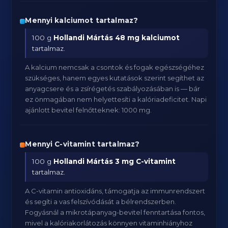
Mennyi kalciumot tartalmaz?
100 g
Hollandi Mártás
48 mg kalciumot
tartalmaz.
A kalcium nemcsak a csontok és fogak egészségéhez
szükséges, hanem egyes kutatások szerint segíthet az
anyagcsere és a zsírégetés szabályozásában is — bár
ez önmagában nem helyettesíti a kalóriadeficitet. Napi
ajánlott bevitel felnőtteknek: 1000 mg.
Mennyi C-vitamint tartalmaz?
100 g
Hollandi Mártás
3 mg C-vitamint
tartalmaz.
A C-vitamin antioxidáns, támogatja az immunrendszert
és segíti a vas felszívódását a bélrendszerben.
Fogyásnál a mikrotápanyag-bevitel fenntartása fontos,
mivel a kalóriakorlátozás könnyen vitaminhiányhoz