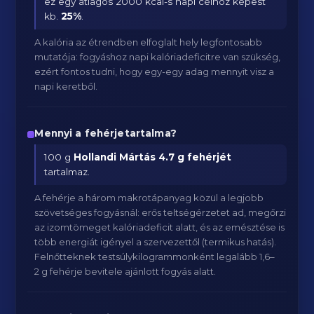
ez egy átlagos 2000 kcal-s napi célhoz képest
kb.
25
%
.
A kalória az étrendben elfoglalt hely legfontosabb
mutatója: fogyáshoz napi kalóriadeficitre van szükség,
ezért fontos tudni, hogy egy-egy adag mennyit visz a
napi keretből.
Mennyi a fehérjetartalma?
100 g
Hollandi Mártás
4.7 g fehérjét
tartalmaz.
A fehérje a három makrotápanyag közül a legjobb
szövetséges fogyásnál: erős teltségérzetet ad, megőrzi
az izomtömeget kalóriadeficit alatt, és az emésztése is
több energiát igényel a szervezettől (termikus hatás).
Felnőtteknek testsúlykilogrammonként legalább 1,6–
2 g fehérje bevitele ajánlott fogyás alatt.