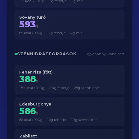
155 kcal / 100g · 13g fehérje · 11g zsír
Sovány túró
593
g
85 kcal / 100g · 12g fehérje · 4g zsír
SZÉNHIDRÁTFORRÁSOK
ugyanannyi kalóriáért
Fehér rizs (főtt)
388
g
130 kcal / 100g · 2.4g fehérje · 28g szénhidrát
Édesburgonya
586
g
86 kcal / 100g · 1.6g fehérje · 20g szénhidrát
Zabliszt