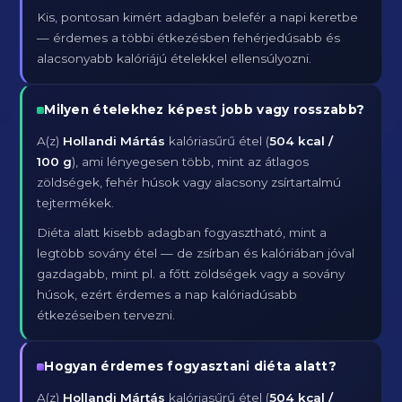
Kis, pontosan kimért adagban belefér a napi keretbe
— érdemes a többi étkezésben fehérjedúsabb és
alacsonyabb kalóriájú ételekkel ellensúlyozni.
Milyen ételekhez képest jobb vagy rosszabb?
A(z)
Hollandi Mártás
kalóriasűrű étel (
504 kcal /
100 g
), ami lényegesen több, mint az átlagos
zöldségek, fehér húsok vagy alacsony zsírtartalmú
tejtermékek.
Diéta alatt kisebb adagban fogyasztható, mint a
legtöbb sovány étel — de zsírban és kalóriában jóval
gazdagabb, mint pl. a főtt zöldségek vagy a sovány
húsok, ezért érdemes a nap kalóriadúsabb
étkezéseiben tervezni.
Hogyan érdemes fogyasztani diéta alatt?
A(z)
Hollandi Mártás
kalóriasűrű étel (
504 kcal /