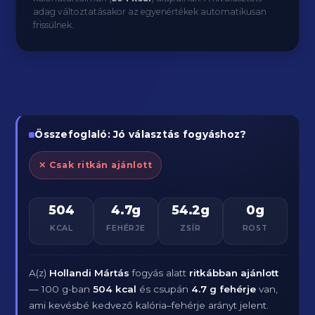
adag változtatásakor az egyenértékek automatikusan
frissülnek.
Összefoglaló: Jó választás fogyáshoz?
✕ Csak ritkán ajánlott
504
4.7g
54.2g
0g
KCAL
FEHÉRJE
ZSÍR
ROST
A(z)
Hollandi Mártás
fogyás alatt
ritkábban ajánlott
— 100 g-ban
504 kcal
és csupán
4.7 g fehérje
van,
ami kevésbé kedvező kalória–fehérje arányt jelent.