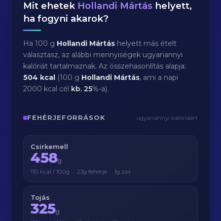
Mit ehetek
Hollandi Mártás
helyett,
ha fogyni akarok?
Ha 100 g
Hollandi Mártás
helyett más ételt
választasz, az alábbi mennyiségek ugyanannyi
kalóriát tartalmaznak. Az összehasonlítás alapja:
504 kcal
(100 g
Hollandi Mártás
, ami a napi
2000 kcal cél
kb.
25
%-a).
FEHÉRJEFORRÁSOK
ugyanannyi kalóriáért
Csirkemell
458
g
110 kcal / 100g · 23g fehérje · 1g zsír
Tojás
325
g