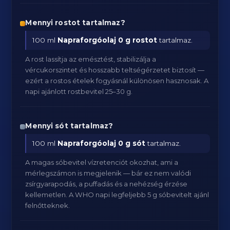
Mennyi rostot tartalmaz?
100 ml
Napraforgóolaj
0 g rostot
tartalmaz.
A rost lassítja az emésztést, stabilizálja a
vércukorszintet és hosszabb teltségérzetet biztosít —
ezért a rostos ételek fogyásnál különösen hasznosak. A
napi ajánlott rostbevitel 25–30 g.
Mennyi sót tartalmaz?
100 ml
Napraforgóolaj
0 g sót
tartalmaz.
A magas sóbevitel vízretenciót okozhat, ami a
mérlegszámon is megjelenik — bár ez nem valódi
zsírgyarapodás, a puffadás és a nehézség érzése
kellemetlen. A WHO napi legfeljebb 5 g sóbevitelt ajánl
felnőtteknek.