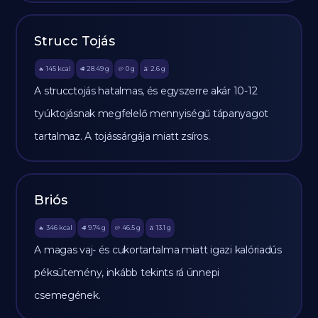
Strucc Tojás
145
kcal
28.49
g
0
g
2.6
g
🔥
🥩
🥔
🫒
A strucctojás hatalmas, és egyszerre akár 10-12
tyúktojásnak megfelelő mennyiségű tápanyagot
tartalmaz. A tojássárgája miatt zsíros.
Briós
346
kcal
9.74
g
46.5
g
13.1
g
🔥
🥩
🥔
🫒
A magas vaj- és cukortartalma miatt igazi kalóriadús
péksütemény, inkább tekints rá ünnepi
csemegének.