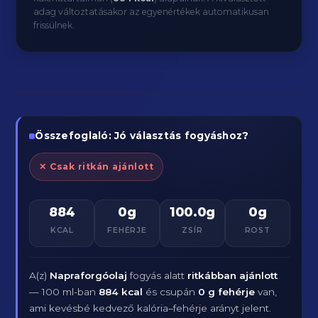
adag változtatásakor az egyenértékek automatikusan
frissülnek.
Összefoglaló: Jó választás fogyáshoz?
✕ Csak ritkán ajánlott
884
0g
100.0g
0g
KCAL
FEHÉRJE
ZSÍR
ROST
A(z)
Napraforgóolaj
fogyás alatt
ritkábban ajánlott
— 100 ml-ban
884 kcal
és csupán
0 g fehérje
van,
ami kevésbé kedvező kalória–fehérje arányt jelent.