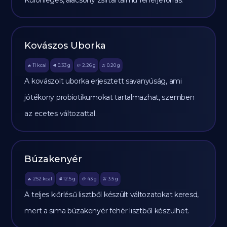
Különleges, alacsony zsírtartalmú fehérjeforrás.
Kovászos Uborka
11
kcal
0.33
g
2.26
g
0.20
g
🔥
🥩
🥔
🫒
A kovászolt uborka erjesztett savanyúság, ami
jótékony probiotikumokat tartalmazhat, szemben
az ecetes változattal.
Búzakenyér
252
kcal
12.5
g
43
g
3.5
g
🔥
🥩
🥔
🫒
A teljes kiőrlésű lisztből készült változatokat keresd,
mert a sima búzakenyér fehér lisztből készülhet.