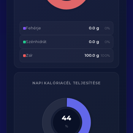
Fehérje
0.0 g
0%
Szénhidrát
0.0 g
0%
Zsír
100.0 g
100%
NAPI KALÓRIACÉL TELJESÍTÉSE
44
%