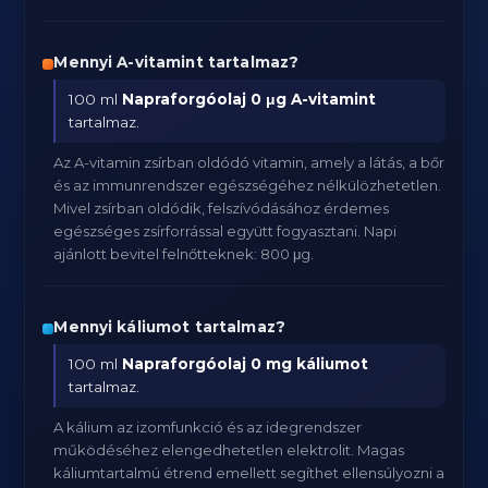
Mennyi A-vitamint tartalmaz?
100 ml
Napraforgóolaj
0 μg A-vitamint
tartalmaz.
Az A-vitamin zsírban oldódó vitamin, amely a látás, a bőr
és az immunrendszer egészségéhez nélkülözhetetlen.
Mivel zsírban oldódik, felszívódásához érdemes
egészséges zsírforrással együtt fogyasztani. Napi
ajánlott bevitel felnőtteknek: 800 μg.
Mennyi káliumot tartalmaz?
100 ml
Napraforgóolaj
0 mg káliumot
tartalmaz.
A kálium az izomfunkció és az idegrendszer
működéséhez elengedhetetlen elektrolit. Magas
káliumtartalmú étrend emellett segíthet ellensúlyozni a