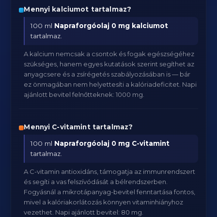
Mennyi kalciumot tartalmaz?
100 ml
Napraforgóolaj
0 mg kalciumot
tartalmaz.
A kalcium nemcsak a csontok és fogak egészségéhez
szükséges, hanem egyes kutatások szerint segíthet az
anyagcsere és a zsírégetés szabályozásában is — bár
ez önmagában nem helyettesíti a kalóriadeficitet. Napi
ajánlott bevitel felnőtteknek: 1000 mg.
Mennyi C-vitamint tartalmaz?
100 ml
Napraforgóolaj
0 mg C-vitamint
tartalmaz.
A C-vitamin antioxidáns, támogatja az immunrendszert
és segíti a vas felszívódását a bélrendszerben.
Fogyásnál a mikrotápanyag-bevitel fenntartása fontos,
mivel a kalóriakorlátozás könnyen vitaminhiányhoz
vezethet. Napi ajánlott bevitel: 80 mg.