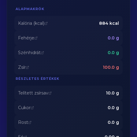
ALAPMAKRÓK
Kalória (kcal)
884
kcal
Fehérje
0.0
g
Szénhidrát
0.0
g
Zsír
100.0
g
RÉSZLETES ÉRTÉKEK
Telített zsírsav
10.0
g
Cukor
0.0
g
Rost
0.0
g