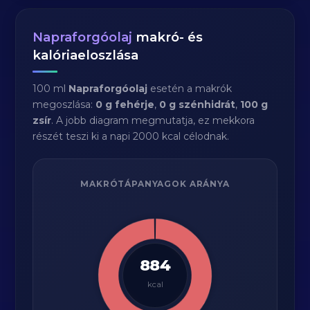
Napraforgóolaj
makró- és
kalóriaeloszlása
100 ml
Napraforgóolaj
esetén a makrók
megoszlása:
0 g fehérje
,
0 g szénhidrát
,
100 g
zsír
. A jobb diagram megmutatja, ez mekkora
részét teszi ki a napi 2000 kcal célodnak.
MAKRÓTÁPANYAGOK ARÁNYA
884
kcal