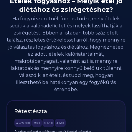
Ételek fogyáshoz – Melyik étel jó
diétához és zsírégetéshez?
Ha fogyni szeretnél, fontos tudni, mely ételek
segítik a kalóriadeficitet és melyek lassíthatják a
zsírégetést. Ebben a listában több száz ételt
találsz, részletes értékeléssel arról, hogy mennyire
jó választás fogyáshoz és diétához. Megnézheted
az adott ételek kalóriatartalmát,
makrotápanyagait, valamint azt is, mennyire
laktatóak és mennyire könnyű belőlük túlenni.
Válaszd ki az ételt, és tudd meg, hogyan
illeszthető be hatékonyan egy fogyókúrás
étrendbe.
Rétestészta
340
kcal
8
g
54
g
12
g
🔥
🥩
🥔
🫒