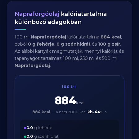
Napraforgóolaj
kalóriatartalma
különböző adagokban
100 ml
Napraforgóolaj
kalóriatartalma
884 kcal
,
ebből
0 g fehérje
,
0 g szénhidrát
és
100 g zsír
.
Az alábbi kártyák megmutatják, mennyi kalóriát és
tápanyagot tartalmaz 100 ml, 250 ml és 500 ml
Napraforgóolaj
.
100
ML
884
kcal
884 kcal
— a napi 2000 kcal
kb.
44
%-a
0.0
g fehérje
0.0
g szénhidrát