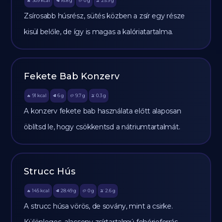
309
kcal
16.8
g
0
g
25.9
g
🔥
🥩
🥔
🫒
Zsírosabb húsrész, sütés közben a zsír egy része
kisül belőle, de így is magas a kalóriatartalma.
Fekete Bab Konzerv
91
kcal
6
g
9.7
g
0.3
g
🔥
🥩
🥔
🫒
A konzerv fekete bab használata előtt alaposan
öblítsd le, hogy csökkentsd a nátriumtartalmát.
Strucc Hús
145
kcal
28.49
g
0
g
2.6
g
🔥
🥩
🥔
🫒
A strucc húsa vörös, de sovány, mint a csirke.