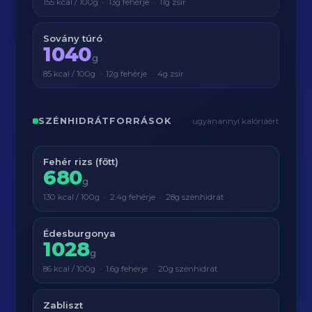
155 kcal / 100g · 13g fehérje · 11g zsír
Sovány túró
1040
g
85 kcal / 100g · 12g fehérje · 4g zsír
SZÉNHIDRÁTFORRÁSOK
ugyanannyi kalóriáért
Fehér rizs (főtt)
680
g
130 kcal / 100g · 2.4g fehérje · 28g szénhidrát
Édesburgonya
1028
g
86 kcal / 100g · 1.6g fehérje · 20g szénhidrát
Zabliszt