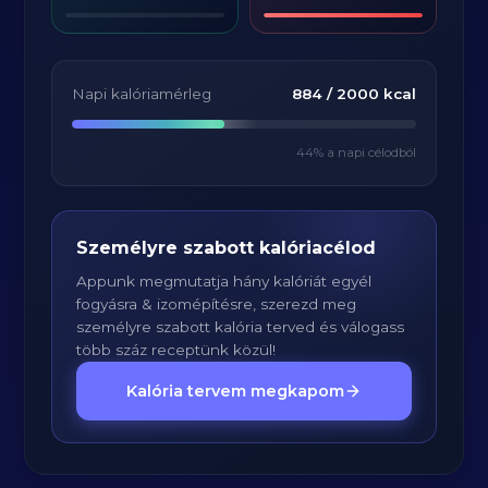
Napi kalóriamérleg
884
/
2000
kcal
44
% a napi célodból
Személyre szabott kalóriacélod
Appunk megmutatja hány kalóriát egyél
fogyásra & izomépítésre, szerezd meg
személyre szabott kalória terved és válogass
több száz receptünk közül!
Kalória tervem megkapom