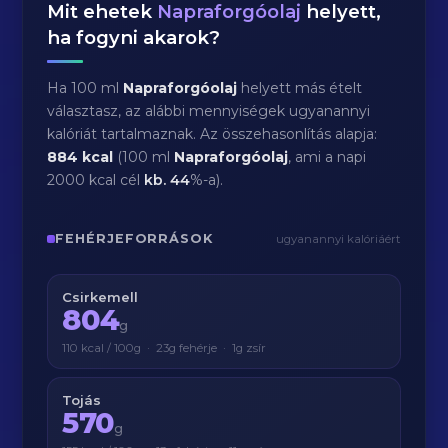
Mit ehetek
Napraforgóolaj
helyett,
ha fogyni akarok?
Ha 100 ml
Napraforgóolaj
helyett más ételt
választasz, az alábbi mennyiségek ugyanannyi
kalóriát tartalmaznak. Az összehasonlítás alapja:
884 kcal
(100 ml
Napraforgóolaj
, ami a napi
2000 kcal cél
kb.
44
%-a).
FEHÉRJEFORRÁSOK
ugyanannyi kalóriáért
Csirkemell
804
g
110 kcal / 100g · 23g fehérje · 1g zsír
Tojás
570
g