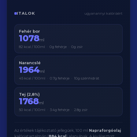
ITALOK
ugyanannyi kalóriáért
Fehér bor
1078
ml
82 kcal / 100ml · 0g fehérje · 0g zsír
Narancslé
1964
ml
45 kcal / 100ml · 0.7g fehérje · 10g szénhidrát
Tej (2,8%)
1768
ml
50 kcal / 100ml · 3.4g fehérje · 2.8g zsír
Az értékek tájékoztató jellegűek, 100 ml
Napraforgóolaj
kalóriatartalmán (
884 kcal
) alapulnak. A kiválasztott