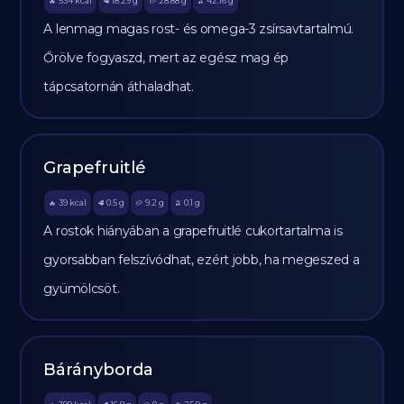
534
kcal
18.29
g
28.88
g
42.16
g
🔥
🥩
🥔
🫒
A lenmag magas rost- és omega-3 zsírsavtartalmú.
Őrölve fogyaszd, mert az egész mag ép
tápcsatornán áthaladhat.
Grapefruitlé
39
kcal
0.5
g
9.2
g
0.1
g
🔥
🥩
🥔
🫒
A rostok hiányában a grapefruitlé cukortartalma is
gyorsabban felszívódhat, ezért jobb, ha megeszed a
gyümölcsöt.
Bárányborda