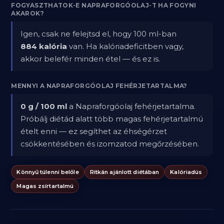
FOGYASZTHATOK-E NAPRAFORGÓOLAJ-T HA FOGYNI
AKAROK?
Igen, csak ne felejtsd el, hogy 100 ml-ban
884 kalória
van. Ha kalóriadeficitben vagy,
akkor belefér minden étel — és ez is.
MENNYI A NAPRAFORGÓOLAJ FEHÉRJETARTALMA?
0 g / 100 ml
a Napraforgóolaj fehérjetartalma.
Próbálj diétád alatt több magas fehérjetartalmú
ételt enni — ez segíthet az éhségérzet
csökkentésében és izomzatod megőrzésében.
Könnyű túlenni belőle
Ritkán ajánlott diétában
Kalóriadús
Magas zsírtartalmú