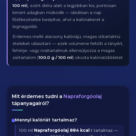
100 ml
), ezért diéta alatt a legjobban kis, pontosan
kimért adagban működik — ideálisan a nap
főétkezésébe beépítve, ahol a kalóriakeret a
legnagyobb.
Érdemes mellé alacsony kalóriájú, magas víztartalmú
ételeket választani — ezek volumene feltölti a tányért,
fehérje- vagy rosttartalmuk ellensúlyozza a magas
zsírtartalom (
100.0 g / 100 ml
) okozta kalóriatöbbletet.
Mit érdemes tudni a
Napraforgóolaj
tápanyagairól?
Mennyi kalóriát tartalmaz?
100 ml
Napraforgóolaj
884 kcal
-t tartalmaz —