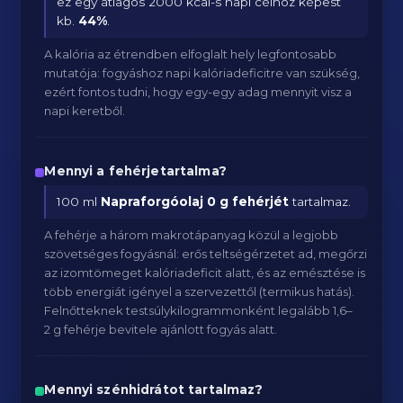
ez egy átlagos 2000 kcal-s napi célhoz képest
kb.
44
%
.
A kalória az étrendben elfoglalt hely legfontosabb
mutatója: fogyáshoz napi kalóriadeficitre van szükség,
ezért fontos tudni, hogy egy-egy adag mennyit visz a
napi keretből.
Mennyi a fehérjetartalma?
100 ml
Napraforgóolaj
0 g fehérjét
tartalmaz.
A fehérje a három makrotápanyag közül a legjobb
szövetséges fogyásnál: erős teltségérzetet ad, megőrzi
az izomtömeget kalóriadeficit alatt, és az emésztése is
több energiát igényel a szervezettől (termikus hatás).
Felnőtteknek testsúlykilogrammonként legalább 1,6–
2 g fehérje bevitele ajánlott fogyás alatt.
Mennyi szénhidrátot tartalmaz?