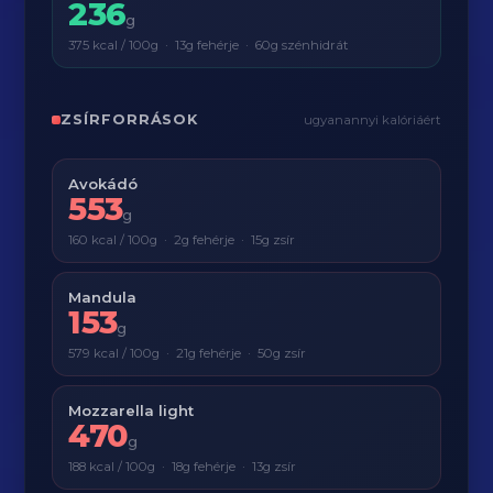
236
g
375 kcal / 100g · 13g fehérje · 60g szénhidrát
ZSÍRFORRÁSOK
ugyanannyi kalóriáért
Avokádó
553
g
160 kcal / 100g · 2g fehérje · 15g zsír
Mandula
153
g
579 kcal / 100g · 21g fehérje · 50g zsír
Mozzarella light
470
g
188 kcal / 100g · 18g fehérje · 13g zsír