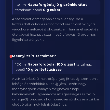
100 ml
Napraforgóolaj
0 g szénhidrátot
tartalmaz, ebből
0 g cukor
.
A szénhidrát önmagában nem ellenség, de a
hozzáadott cukor és a finomított szénhidrátok gyors
vércukoremelkedést okoznak, ami hamar éhséget és
ételvágyat hozhat vissza — ezért fogyásnál érdemes
figyelni az arányokra.
Mennyi zsírt tartalmaz?
100 ml
Napraforgóolaj
100 g zsírt
tartalmaz,
ebből
10 g telített zsírsav
.
A zsír kalóriasűrű makrotápanyag (9 kcal/g, szemben a
fehérje és szénhidrát 4 kcal/g-jával), ezért nagy
mennyiségben könnyen megnöveli a napi
kalóriabevitelt. Ugyanakkor az egészséges zsírok (pl.
omega-3) fontosak a hormonegyensúlyhoz és a zsírban
oldódó vitaminok felszívódásához.