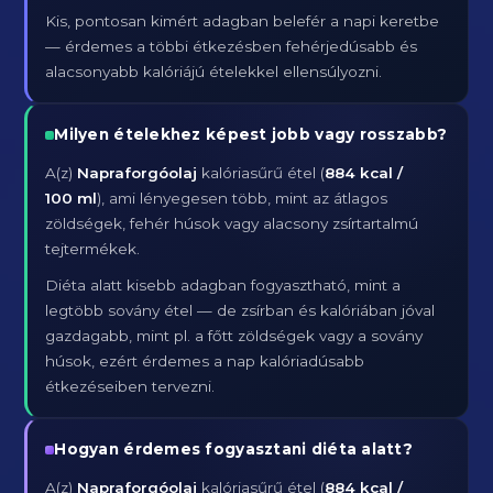
Kis, pontosan kimért adagban belefér a napi keretbe
— érdemes a többi étkezésben fehérjedúsabb és
alacsonyabb kalóriájú ételekkel ellensúlyozni.
Milyen ételekhez képest jobb vagy rosszabb?
A(z)
Napraforgóolaj
kalóriasűrű étel (
884 kcal /
100 ml
), ami lényegesen több, mint az átlagos
zöldségek, fehér húsok vagy alacsony zsírtartalmú
tejtermékek.
Diéta alatt kisebb adagban fogyasztható, mint a
legtöbb sovány étel — de zsírban és kalóriában jóval
gazdagabb, mint pl. a főtt zöldségek vagy a sovány
húsok, ezért érdemes a nap kalóriadúsabb
étkezéseiben tervezni.
Hogyan érdemes fogyasztani diéta alatt?
A(z)
Napraforgóolaj
kalóriasűrű étel (
884 kcal /