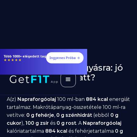
Több 1000+ elégedett tag
Ingyenes Próba →
★★★★★
Napraforgóolaj fogyásra: jó
választás diéta alatt?
GetFIT App
Írta -
March 19, 2026
A(z)
Napraforgóolaj
100 ml-ban
884 kcal
energiát
tartalmaz. Makrótápanyag-összetétele 100 ml-ra
vetítve:
0 g fehérje
,
0 g szénhidrát
(ebből
0 g
cukor
),
100 g zsír
és
0 g rost
. A
Napraforgóolaj
kalóriatartalma
884 kcal
és fehérjetartalma
0 g