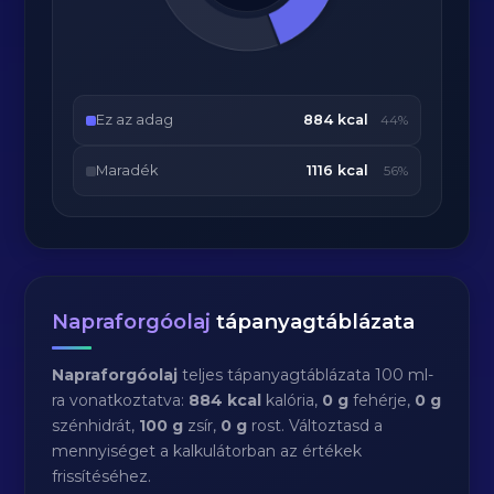
Ez az adag
884 kcal
44%
Maradék
1116 kcal
56%
Napraforgóolaj
tápanyagtáblázata
Napraforgóolaj
teljes tápanyagtáblázata 100 ml-
ra vonatkoztatva:
884 kcal
kalória,
0 g
fehérje,
0 g
szénhidrát,
100 g
zsír,
0 g
rost. Változtasd a
mennyiséget a kalkulátorban az értékek
frissítéséhez.