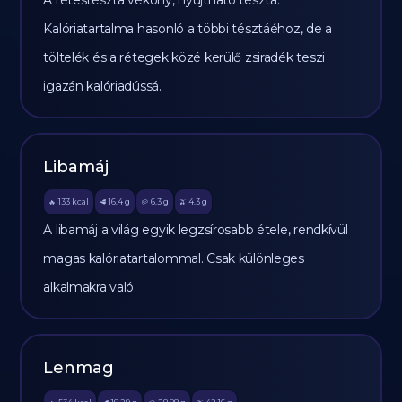
A rétestészta vékony, nyújtható tészta.
Kalóriatartalma hasonló a többi tésztáéhoz, de a
töltelék és a rétegek közé kerülő zsiradék teszi
igazán kalóriadússá.
Libamáj
133
kcal
16.4
g
6.3
g
4.3
g
🔥
🥩
🥔
🫒
A libamáj a világ egyik legzsírosabb étele, rendkívül
magas kalóriatartalommal. Csak különleges
alkalmakra való.
Lenmag