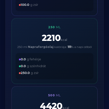
100.0
g zsír
250
ML
2210
kcal
250 ml
Napraforgóolaj
kalóriája:
111
% a napi célból
0.0
g fehérje
0.0
g szénhidrát
250.0
g zsír
500
ML
4420
kcal