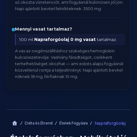
só okozta vízretenciót, ami fogyásnál különösen jól jön.
Napi ajánlott bevitel felnőtteknek: 3500 mg.
Mennyi vasat tartalmaz?
100 ml
Napraforgóolaj
0 mg vasat
tartalmaz.
A vas az oxigénszállításhoz szükséges hemoglobin
kulcsösszetevője. Vashiány fáradtságot, csökkent
terhelhetőséget okozhat — ami edzés alapú fogyásnál
közvetlenül rontja a teljesítményt. Napi ajánlott bevitel:
nőknek 18 mg, férfiaknak 10 mg.
Napraforgóolaj
Diéta és Étrend
Ételek Fogyásra