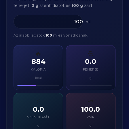
fehérjét,
0 g
szénhidrátot és
100 g
zsírt.
ml
Az alábbi adatok
100
ml-ra vonatkoznak.
🔥
💪
884
0.0
KALÓRIA
FEHÉRJE
kcal
g
⚡
🧈
0.0
100.0
SZÉNHIDRÁT
ZSÍR
g
g