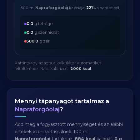
500 ml
Napraforgóolaj
kalóriája:
221
% a napi célból
0.0
g fehérje
0.0
g szénhidrát
500.0
g zsír
Kattints egy adagra a kalkulátor automatikus
feltöltéséhez. Napi kalóriacél:
2000 kcal
.
Mennyi tápanyagot tartalmaz a
Napraforgóolaj
?
Add meg a fogyasztott mennyiséget és az alábbi
értékek azonnal frissülnek. 100 ml
Napraforgóolaj
tartalmaz:
884 kcal
kalóriát,
0 g