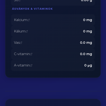
Só
0.00
g
ÁSVÁNYOK & VITAMINOK
Kalcium
0
mg
Kálium
0
mg
Vas
0.0
mg
C-vitamin
0.0
mg
A-vitamin
0
μg