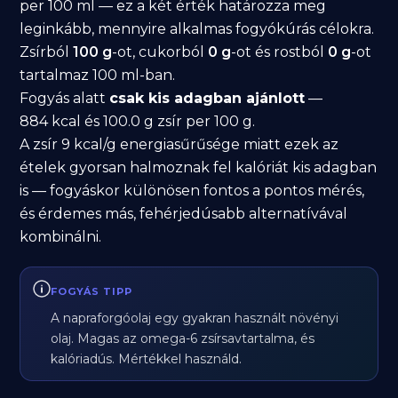
per 100 ml — ez a két érték határozza meg
leginkább, mennyire alkalmas fogyókúrás célokra.
Zsírból
100 g
-ot, cukorból
0 g
-ot és rostból
0 g
-ot
tartalmaz 100 ml-ban.
Fogyás alatt
csak kis adagban ajánlott
—
884 kcal és 100.0 g zsír per 100 g.
A zsír 9 kcal/g energiasűrűsége miatt ezek az
ételek gyorsan halmoznak fel kalóriát kis adagban
is — fogyáskor különösen fontos a pontos mérés,
és érdemes más, fehérjedúsabb alternatívával
kombinálni.
FOGYÁS TIPP
A napraforgóolaj egy gyakran használt növényi
olaj. Magas az omega-6 zsírsavtartalma, és
kalóriadús. Mértékkel használd.