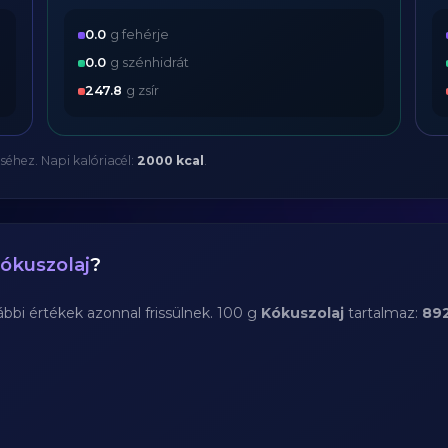
0.0
g fehérje
0.0
g szénhidrát
247.8
g zsír
séhez. Napi kalóriacél:
2000 kcal
.
ókuszolaj
?
bi értékek azonnal frissülnek. 100 g
Kókuszolaj
tartalmaz:
892