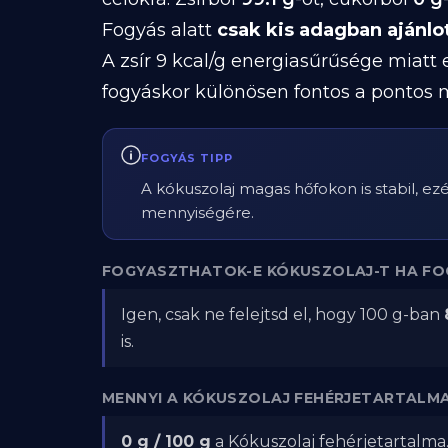
Fogyás alatt
csak kis adagban ajánlo
A zsír 9 kcal/g energiasűrűsége miatt
fogyáskor különösen fontos a pontos 
FOGYÁS TIPP
A kókuszolaj magas hőfokon is stabil, ezért
mennyiségére.
FOGYASZTHATOK-E KÓKUSZOLAJ-T HA FO
Igen, csak ne felejtsd el, hogy 100 g-ban
is.
MENNYI A KÓKUSZOLAJ FEHÉRJETARTALM
0 g / 100 g
a Kókuszolaj fehérjetartalma.