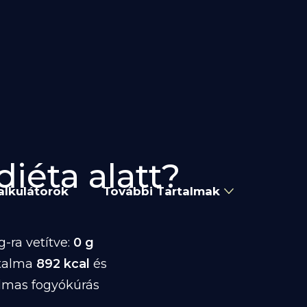
diéta alatt?
alkulátorok
További Tartalmak
-ra vetítve:
0 g
rtalma
892 kcal
és
almas fogyókúrás