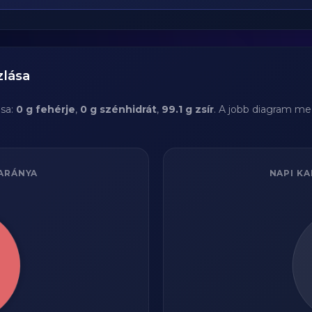
zlása
sa:
0 g fehérje
,
0 g szénhidrát
,
99.1 g zsír
. A jobb diagram me
ARÁNYA
NAPI KA