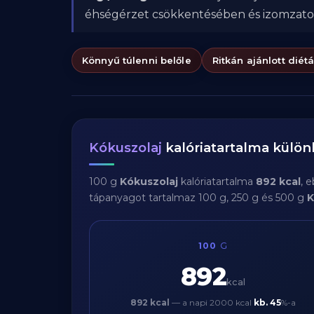
éhségérzet csökkentésében és izomzat
Könnyű túlenni belőle
Ritkán ajánlott diét
Kókuszolaj
kalóriatartalma külö
100 g
Kókuszolaj
kalóriatartalma
892 kcal
, 
tápanyagot tartalmaz 100 g, 250 g és 500 g
K
100
G
892
kcal
892 kcal
— a napi 2000 kcal
kb.
45
%-a