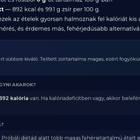
tt
— 892 kcal és 99.1 g zsír per 100 g.
 ezek az ételek gyorsan halmoznak fel kalóriát kis
mérés, és érdemes más, fehérjedúsabb alternatívá
 sütésre kiváló. Telített zsírtartalma magas, ezért fogyókúra 
GYNI AKAROK?
892 kalória
van. Ha kalóriadeficitben vagy, akkor belefé
A?
 Próbálj diétád alatt több magas fehérjetartalmú ételt 