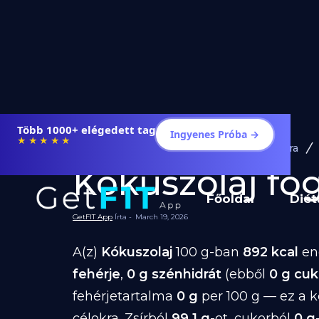
Több 1000+ elégedett tag
Ingyenes Próba →
★★★★★
Diéta és Étrend
Ételek Fogyásra
Kókuszolaj fogy
Főoldal
Diét
GetFIT App
Írta -
March 19, 2026
A(z)
Kókuszolaj
100 g-ban
892 kcal
ene
fehérje
,
0 g szénhidrát
(ebből
0 g cuk
fehérjetartalma
0 g
per 100 g — ez a 
célokra. Zsírból
99.1 g
-ot, cukorból
0 g