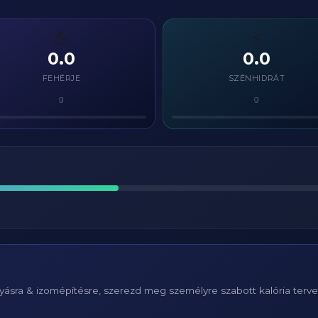
💪
⚡
0.0
0.0
FEHÉRJE
SZÉNHIDRÁT
g
g
ásra & izomépítésre, szerezd meg személyre szabott kalória terv