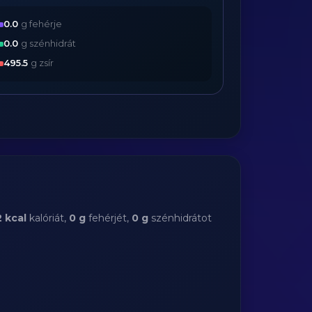
0.0
g fehérje
0.0
g szénhidrát
495.5
g zsír
 kcal
kalóriát,
0 g
fehérjét,
0 g
szénhidrátot