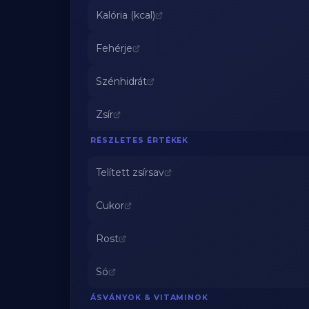
Kalória (kcal)
Fehérje
Szénhidrát
Zsír
RÉSZLETES ÉRTÉKEK
Telített zsírsav
Cukor
Rost
Só
ÁSVÁNYOK & VITAMINOK