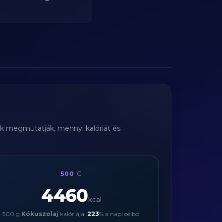
yák megmutatják, mennyi kalóriát és
500
G
4460
kcal
500 g
Kókuszolaj
kalóriája:
223
% a napi célból