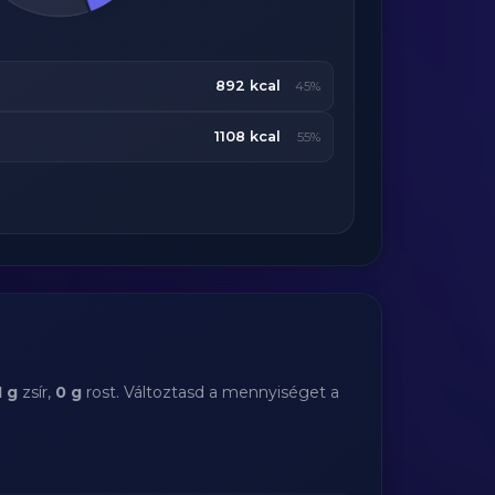
892 kcal
45%
1108 kcal
55%
1 g
zsír,
0 g
rost. Változtasd a mennyiséget a