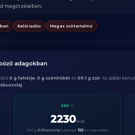
od megőrzésében.
ában
Kalóriadús
Magas zsírtartalmú
nböző adagokban
ebből
0 g fehérje
,
0 g szénhidrát
és
99.1 g zsír
. Az alábbi kárt
ókuszolaj
.
250
G
2230
kcal
250 g
Kókuszolaj
kalóriája:
112
% a napi célból