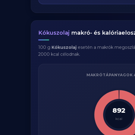
Kókuszolaj
makró- és kalóriaelos
100 g
Kókuszolaj
esetén a makrók megoszlá
2000 kcal célodnak.
MAKRÓTÁPANYAGOK 
892
kcal