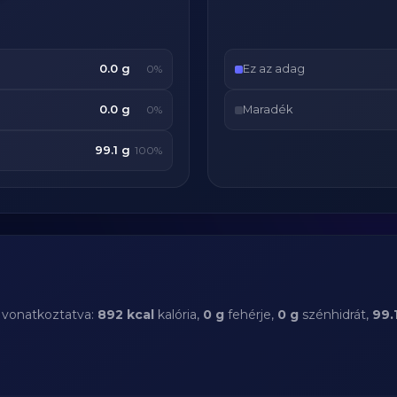
0.0 g
Ez az adag
0%
0.0 g
Maradék
0%
99.1 g
100%
a vonatkoztatva:
892 kcal
kalória,
0 g
fehérje,
0 g
szénhidrát,
99.