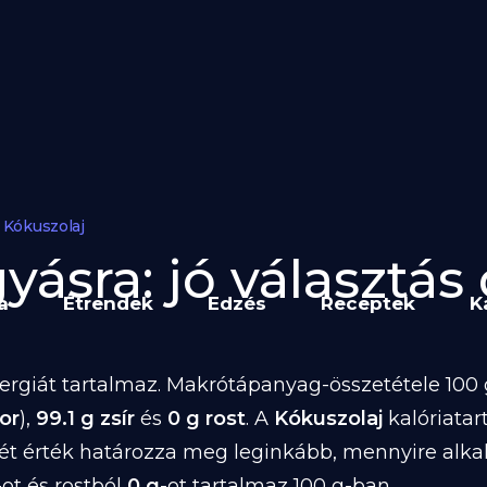
Kókuszolaj
ásra: jó választás 
a
Étrendek
Edzés
Receptek
K
rgiát tartalmaz. Makrótápanyag-összetétele 100 g
or
),
99.1 g zsír
és
0 g rost
. A
Kókuszolaj
kalóriata
két érték határozza meg leginkább, mennyire alk
-ot és rostból
0 g
-ot tartalmaz 100 g-ban.