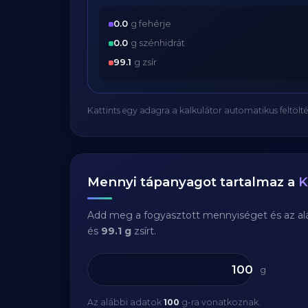
0.0
g fehérje
0.0
g szénhidrát
99.1
g zsír
Kattints egy adagra a kalkulátor automatikus feltölté
Mennyi tápanyagot tartalmaz a
K
Add meg a fogyasztott mennyiséget és az aláb
és
99.1 g
zsírt.
g
Az alábbi adatok
100
g-ra vonatkoznak.