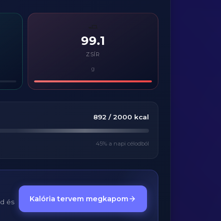
🧈
99.1
ZSÍR
g
892
/
2000
kcal
45
% a napi célodból
Kalória tervem megkapom
ed és