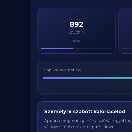
🔥
892
KALÓRIA
kcal
Napi kalóriamérleg
Személyre szabott kalóriacélod
Appunk megmutatja hány kalóriát egyél fogy
válogass több száz receptünk közül!