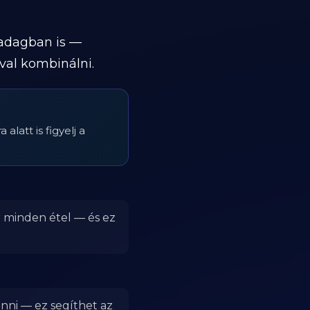
 adagban is —
val kombinálni.
alatt is figyelj a
r minden étel — és ez
enni — ez segíthet az