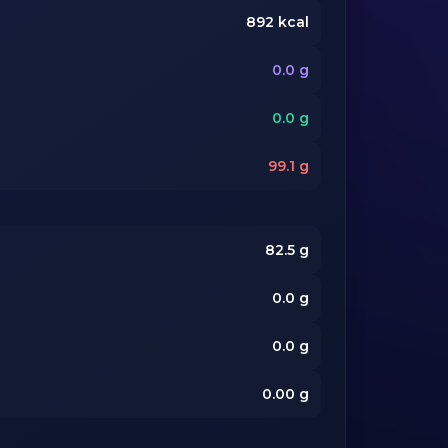
892
kcal
0.0
g
0.0
g
99.1
g
82.5
g
0.0
g
0.0
g
0.00
g