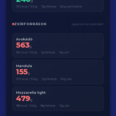
g
375 kcal / 100g · 13g fehérje · 60g szénhidrát
ZSÍRFORRÁSOK
ugyanannyi kalóriáért
Avokádó
563
g
160 kcal / 100g · 2g fehérje · 15g zsír
Mandula
155
g
579 kcal / 100g · 21g fehérje · 50g zsír
Mozzarella light
479
g
188 kcal / 100g · 18g fehérje · 13g zsír