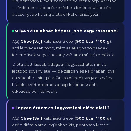
Kis, pontosan kimért adagban belefér a napi keretbe
— érdemes a többi étkezésben fehérjedúsabb és
alacsonyabb kalóriájú ételekkel ellensúlyozni.
Milyen ételekhez képest jobb vagy rosszabb?
A(z)
Ghee (Vaj)
kalóriasűrű étel (
900 kcal / 100 g
),
ami lényegesen több, mint az átlagos zöldségek,
fehér húsok vagy alacsony zsírtartalmú tejtermékek.
Diéta alatt kisebb adagban fogyasztható, mint a
legtöbb sovány étel — de zsírban és kalóriában jóval
gazdagabb, mint pl. a főtt zöldségek vagy a sovány
húsok, ezért érdemes a nap kalóriadúsabb
étkezéseiben tervezni.
Hogyan érdemes fogyasztani diéta alatt?
A(z)
Ghee (Vaj)
kalóriasűrű étel (
900 kcal / 100 g
),
ezért diéta alatt a legjobban kis, pontosan kimért