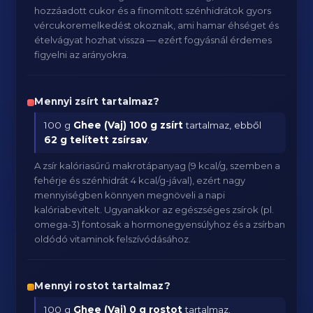
hozzáadott cukor és a finomított szénhidrátok gyors
vércukoremelkedést okoznak, ami hamar éhséget és
ételvágyat hozhat vissza — ezért fogyásnál érdemes
figyelni az arányokra.
Mennyi zsírt tartalmaz?
100 g
Ghee (Vaj)
100 g zsírt
tartalmaz, ebből
62 g telített zsírsav
.
A zsír kalóriasűrű makrotápanyag (9 kcal/g, szemben a
fehérje és szénhidrát 4 kcal/g-jával), ezért nagy
mennyiségben könnyen megnöveli a napi
kalóriabevitelt. Ugyanakkor az egészséges zsírok (pl.
omega-3) fontosak a hormonegyensúlyhoz és a zsírban
oldódó vitaminok felszívódásához.
Mennyi rostot tartalmaz?
100 g
Ghee (Vaj)
0 g rostot
tartalmaz.