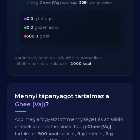
500 g
Ghee (Vaj)
kalóriája:
225
% a napi célból
0.0
g fehérje
0.0
g szénhidrát
500.0
g zsír
Kattints egy adagra a kalkulátor automatikus
feltöltéséhez. Napi kalóriacél:
2000 kcal
.
Mennyi tápanyagot tartalmaz a
Ghee (Vaj)
?
Add meg a fogyasztott mennyiséget és az alábbi
értékek azonnal frissülnek. 100 g
Ghee (Vaj)
tartalmaz:
900 kcal
kalóriát,
0 g
fehérjét,
0 g