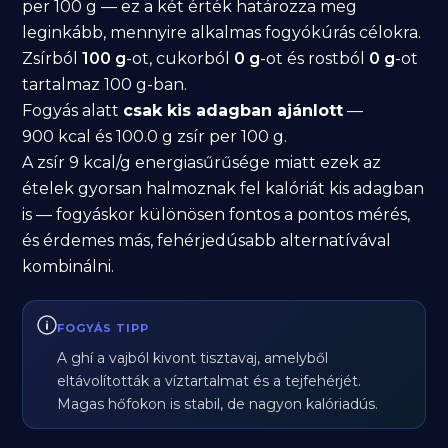
per 100 g — ez a két érték határozza meg
leginkább, mennyire alkalmas fogyókúrás célokra.
Zsírból
100 g
-ot, cukorból
0 g
-ot és rostból
0 g
-ot
tartalmaz 100 g-ban.
Fogyás alatt
csak kis adagban ajánlott
—
900 kcal és 100.0 g zsír per 100 g.
A zsír 9 kcal/g energiasűrűsége miatt ezek az
ételek gyorsan halmoznak fel kalóriát kis adagban
is — fogyáskor különösen fontos a pontos mérés,
és érdemes más, fehérjedúsabb alternatívával
kombinálni.
FOGYÁS TIPP
A ghí a vajból kivont tisztavaj, amelyből
eltávolították a víztartalmat és a tejfehérjét.
Magas hőfokon is stabil, de nagyon kalóriadús.