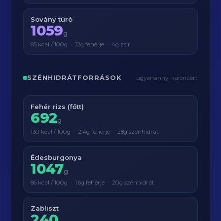
Sovány túró
1059
g
85 kcal / 100g · 12g fehérje · 4g zsír
SZÉNHIDRÁTFORRÁSOK
ugyanannyi kalóriáért
Fehér rizs (főtt)
692
g
130 kcal / 100g · 2.4g fehérje · 28g szénhidrát
Édesburgonya
1047
g
86 kcal / 100g · 1.6g fehérje · 20g szénhidrát
Zabliszt
240