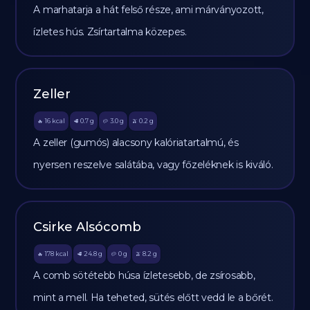
A marhatarja a hát felső része, ami márványozott,
ízletes hús. Zsírtartalma közepes.
Zeller
16
kcal
0.7
g
3.0
g
0.2
g
🔥
🥩
🥔
🫒
A zeller (gumós) alacsony kalóriatartalmú, és
nyersen reszelve salátába, vagy főzeléknek is kiváló.
Csirke Alsócomb
178
kcal
24.8
g
0
g
8.2
g
🔥
🥩
🥔
🫒
A comb sötétebb húsa ízletesebb, de zsírosabb,
mint a mell. Ha teheted, sütés előtt vedd le a bőrét.