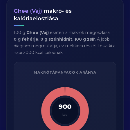
Ghee (Vaj)
makró- és
kalóriaeloszlása
100 g
Ghee (Vaj)
esetén a makrók megoszlása:
0 g fehérje
,
0 g szénhidrát
,
100 g zsír
. A jobb
diagram megmutatja, ez mekkora részét teszi ki a
napi 2000 kcal célodnak.
MAKRÓTÁPANYAGOK ARÁNYA
900
kcal