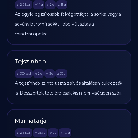
210
kcal
14
g
2
g
15
g
🔥
🥩
🥔
🫒
Az egyik legzsírosabb felvágottfajta, a sonka vagy a
sovány baromfi sokkal jobb választás a
mindennapokra.
Tejszínhab
300
kcal
2
g
3
g
30
g
🔥
🥩
🥔
🫒
A tejszínhab szinte tiszta zsír, és általában cukrozzák
is. Desszertek tetejére csak kis mennyiségben szórj.
Marhatarja
216
kcal
25.7
g
0
g
11.7
g
🔥
🥩
🥔
🫒