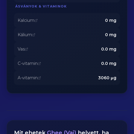
ÁSVÁNYOK & VITAMINOK
Kalcium
0
mg
Kálium
0
mg
Vas
0.0
mg
C-vitamin
0.0
mg
A-vitamin
3060
μg
Mit ehetek
Ghee (Vaj)
helyett, ha