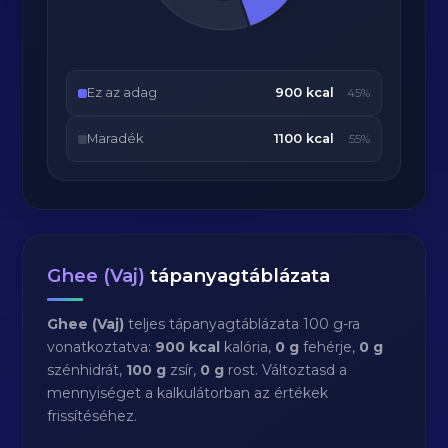
Ez az adag
900 kcal
45%
Maradék
1100 kcal
55%
Ghee (Vaj)
tápanyagtáblázata
Ghee (Vaj)
teljes tápanyagtáblázata 100 g-ra
vonatkoztatva:
900 kcal
kalória,
0 g
fehérje,
0 g
szénhidrát,
100 g
zsír,
0 g
rost. Változtasd a
mennyiséget a kalkulátorban az értékek
frissítéséhez.