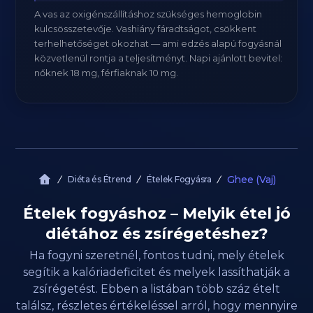
A vas az oxigénszállításhoz szükséges hemoglobin
kulcsösszetevője. Vashiány fáradtságot, csökkent
terhelhetőséget okozhat — ami edzés alapú fogyásnál
közvetlenül rontja a teljesítményt. Napi ajánlott bevitel:
nőknek 18 mg, férfiaknak 10 mg.
Ghee (Vaj)
Diéta és Étrend
Ételek Fogyásra
Ételek fogyáshoz – Melyik étel jó
diétához és zsírégetéshez?
Ha fogyni szeretnél, fontos tudni, mely ételek
segítik a kalóriadeficitet és melyek lassíthatják a
zsírégetést. Ebben a listában több száz ételt
találsz, részletes értékeléssel arról, hogy mennyire