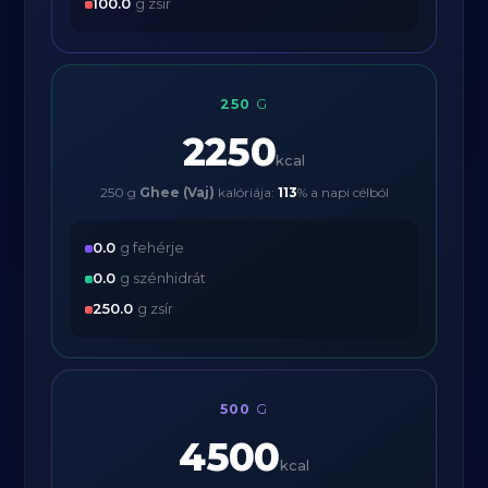
100.0
g zsír
250
G
2250
kcal
250 g
Ghee (Vaj)
kalóriája:
113
% a napi célból
0.0
g fehérje
0.0
g szénhidrát
250.0
g zsír
500
G
4500
kcal