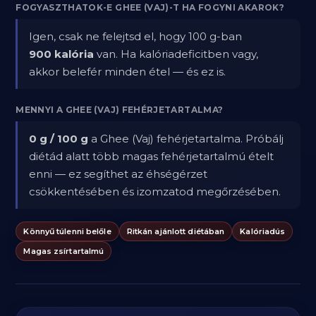
FOGYASZTHATOK-E GHEE (VAJ)-T HA FOGYNI AKAROK?
Igen, csak ne felejtsd el, hogy 100 g-ban
900 kalória
van. Ha kalóriadeficitben vagy,
akkor belefér minden étel — és ez is.
MENNYI A GHEE (VAJ) FEHÉRJETARTALMA?
0 g / 100 g
a Ghee (Vaj) fehérjetartalma. Próbálj
diétád alatt több magas fehérjetartalmú ételt
enni — ez segíthet az éhségérzet
csökkentésében és izomzatod megőrzésében.
Könnyű túlenni belőle
Ritkán ajánlott diétában
Kalóriadús
Magas zsírtartalmú