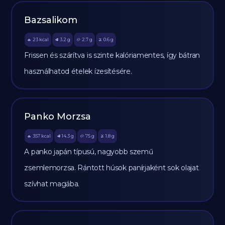
Bazsalikom
23
kcal
3.2
g
2.7
g
0.6
g
🔥
🥩
🥔
🫒
Frissen és szárítva is szinte kalóriamentes, így bátran
használhatod ételek ízesítésére.
Panko Morzsa
357
kcal
14.3
g
75
g
1.8
g
🔥
🥩
🥔
🫒
A panko japán típusú, nagyobb szemű
zsemlemorzsa. Rántott húsok panírjaként sok olajat
szívhat magába.