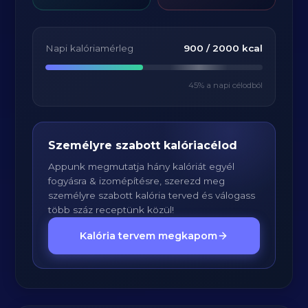
Napi kalóriamérleg
900
/
2000
kcal
45
% a napi célodból
Személyre szabott kalóriacélod
Appunk megmutatja hány kalóriát egyél
fogyásra & izomépítésre, szerezd meg
személyre szabott kalória terved és válogass
több száz receptünk közül!
Kalória tervem megkapom