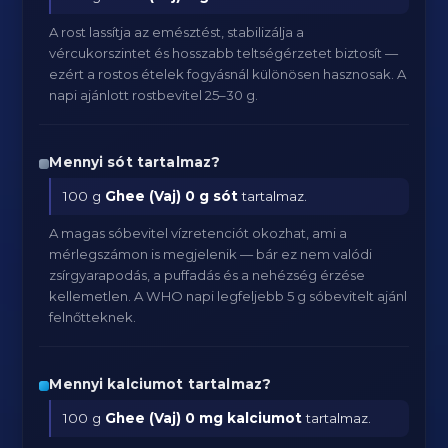
A rost lassítja az emésztést, stabilizálja a
vércukorszintet és hosszabb teltségérzetet biztosít —
ezért a rostos ételek fogyásnál különösen hasznosak. A
napi ajánlott rostbevitel 25–30 g.
Mennyi sót tartalmaz?
100 g
Ghee (Vaj)
0 g sót
tartalmaz.
A magas sóbevitel vízretenciót okozhat, ami a
mérlegszámon is megjelenik — bár ez nem valódi
zsírgyarapodás, a puffadás és a nehézség érzése
kellemetlen. A WHO napi legfeljebb 5 g sóbevitelt ajánl
felnőtteknek.
Mennyi kalciumot tartalmaz?
100 g
Ghee (Vaj)
0 mg kalciumot
tartalmaz.