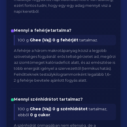
ezért fontos tudni, hogy egy-egy adag mennyit visz a
napi keretből.
Mennyi a fehérjetartalma?
100 g
Ghee (Vaj)
0 g fehérjét
tartalmaz.
A fehérje a három makrotápanyag közül a legjobb
szövetséges fogyásnál: erős teltségérzetet ad, megőrzi
az izomtömeget kalóriadeficit alatt, és az emésztése is
több energiát igényel a szervezettől (termikus hatás).
Felnőtteknek testsúlykilogrammonként legalább 1,6–
2 g fehérje bevitele ajánlott fogyás alatt.
Mennyi szénhidrátot tartalmaz?
100 g
Ghee (Vaj)
0 g szénhidrátot
tartalmaz,
ebből
0 g cukor
.
A szénhidrát önmagában nem ellenség, de a