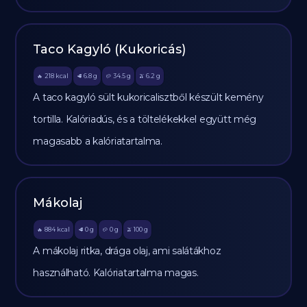
Taco Kagyló (Kukoricás)
218
kcal
6.8
g
34.5
g
6.2
g
🔥
🥩
🥔
🫒
A taco kagyló sült kukoricalisztből készült kemény
tortilla. Kalóriadús, és a töltelékekkel együtt még
magasabb a kalóriatartalma.
Mákolaj
884
kcal
0
g
0
g
100
g
🔥
🥩
🥔
🫒
A mákolaj ritka, drága olaj, ami salátákhoz
használható. Kalóriatartalma magas.