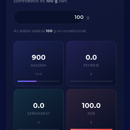
szénhidrátot és
100 g
zsírt.
g
Az alábbi adatok
100
g-ra vonatkoznak.
🔥
💪
900
0.0
KALÓRIA
FEHÉRJE
kcal
g
⚡
🧈
0.0
100.0
SZÉNHIDRÁT
ZSÍR
g
g