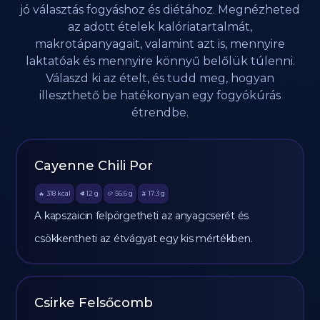
jó választás fogyáshoz és diétához. Megnézheted
az adott ételek kalóriatartalmát,
makrotápanyagait, valamint azt is, mennyire
laktatóak és mennyire könnyű belőlük túlenni.
Válaszd ki az ételt, és tudd meg, hogyan
illeszthető be hatékonyan egy fogyókúrás
étrendbe.
Cayenne Chili Por
318
kcal
12
g
56.6
g
17.3
g
🔥
🥩
🥔
🫒
A kapszaicin felpörgetheti az anyagcserét és
csökkentheti az étvágyat egy kis mértékben.
Csirke Felsőcomb