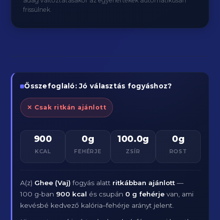
adag változtatásakor az egyenértékek automatikusan
frissülnek.
Összefoglaló: Jó választás fogyáshoz?
✕ Csak ritkán ajánlott
900
0g
100.0g
0g
KCAL
FEHÉRJE
ZSÍR
ROST
A(z)
Ghee (Vaj)
fogyás alatt
ritkábban ajánlott
—
100 g-ban
900 kcal
és csupán
0 g fehérje
van, ami
kevésbé kedvező kalória–fehérje arányt jelent.