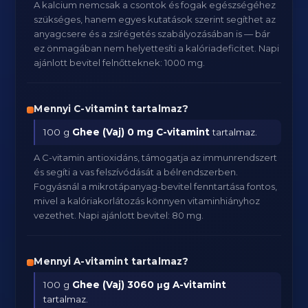
A kalcium nemcsak a csontok és fogak egészségéhez
szükséges, hanem egyes kutatások szerint segíthet az
anyagcsere és a zsírégetés szabályozásában is — bár
ez önmagában nem helyettesíti a kalóriadeficitet. Napi
ajánlott bevitel felnőtteknek: 1000 mg.
Mennyi C-vitamint tartalmaz?
100 g
Ghee (Vaj)
0 mg C-vitamint
tartalmaz.
A C-vitamin antioxidáns, támogatja az immunrendszert
és segíti a vas felszívódását a bélrendszerben.
Fogyásnál a mikrotápanyag-bevitel fenntartása fontos,
mivel a kalóriakorlátozás könnyen vitaminhiányhoz
vezethet. Napi ajánlott bevitel: 80 mg.
Mennyi A-vitamint tartalmaz?
100 g
Ghee (Vaj)
3060 μg A-vitamint
tartalmaz.