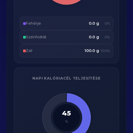
Fehérje
0.0 g
0%
Szénhidrát
0.0 g
0%
Zsír
100.0 g
100%
NAPI KALÓRIACÉL TELJESÍTÉSE
45
%