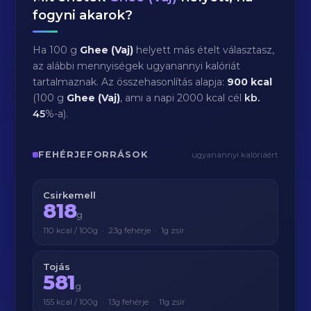
fogyni akarok?
Ha 100 g
Ghee (Vaj)
helyett más ételt választasz,
az alábbi mennyiségek ugyanannyi kalóriát
tartalmaznak. Az összehasonlítás alapja:
900 kcal
(100 g
Ghee (Vaj)
, ami a napi 2000 kcal cél
kb.
45
%-a).
FEHÉRJEFORRÁSOK
ugyanannyi kalóriáért
Csirkemell
818
g
110 kcal / 100g · 23g fehérje · 1g zsír
Tojás
581
g
155 kcal / 100g · 13g fehérje · 11g zsír