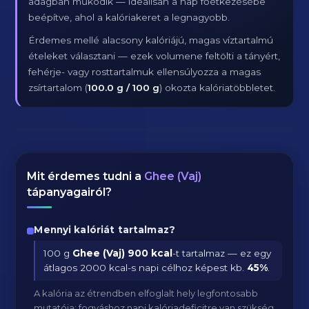
adagban működik — ideálisan a nap főétkezésébe
beépítve, ahol a kalóriakeret a legnagyobb.
Érdemes mellé alacsony kalóriájú, magas víztartalmú
ételeket választani — ezek volumene feltölti a tányért,
fehérje- vagy rosttartalmuk ellensúlyozza a magas
zsírtartalom (
100.0 g / 100 g
) okozta kalóriatöbbletet.
Mit érdemes tudni a
Ghee (Vaj)
tápanyagairól?
Mennyi kalóriát tartalmaz?
100 g
Ghee (Vaj)
900 kcal
-t tartalmaz — ez egy
átlagos 2000 kcal-s napi célhoz képest kb.
45
%
.
A kalória az étrendben elfoglalt hely legfontosabb
mutatója: fogyáshoz napi kalóriadeficitre van szükség,