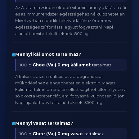
Az A-vitamin zsírban oldódó vitamin, amely a látás, a bőr
és az immunrendszer egészségéhez nélkülözhetetlen.
Mivel zsírban oldódik, felszívódásához érdemes
egészséges zsírforrással együtt fogyasztani. Napi
ajánlott bevitel felnőtteknek: 800 μg.
Mennyi káliumot tartalmaz?
100 g
Ghee (Vaj)
0 mg káliumot
tartalmaz.
A kálium az izomfunkció és az idegrendszer
működéséhez elengedhetetlen elektrolit. Magas
káliumtartalmú étrend emellett segíthet ellensúlyozni a
só okozta vízretenciót, ami fogyásnál különösen jól jön.
Napi ajánlott bevitel felnőtteknek: 3500 mg.
Mennyi vasat tartalmaz?
100 g
Ghee (Vaj)
0 mg vasat
tartalmaz.