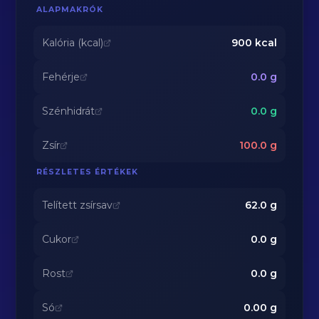
ALAPMAKRÓK
Kalória (kcal)
900
kcal
Fehérje
0.0
g
Szénhidrát
0.0
g
Zsír
100.0
g
RÉSZLETES ÉRTÉKEK
Telített zsírsav
62.0
g
Cukor
0.0
g
Rost
0.0
g
Só
0.00
g