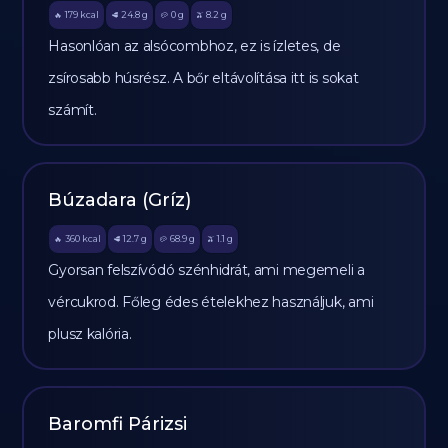
179
kcal
24.8
g
0
g
8.2
g
🔥
🥩
🥔
🫒
Hasonlóan az alsócombhoz, ez is ízletes, de
zsírosabb húsrész. A bőr eltávolítása itt is sokat
számít.
Búzadara (Gríz)
360
kcal
12.7
g
68.9
g
1.1
g
🔥
🥩
🥔
🫒
Gyorsan felszívódó szénhidrát, ami megemeli a
vércukrod. Főleg édes ételekhez használjuk, ami
plusz kalória.
Baromfi Párizsi