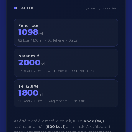
ITALOK
ugyanannyi kalóriáért
Fehér bor
1098
ml
82 kcal / 100ml · 0g fehérje · 0g zsír
Narancslé
2000
ml
45 kcal / 100ml · 0.7g fehérje · 10g szénhidrát
Tej (2,8%)
1800
ml
50 kcal / 100ml · 3.4g fehérje · 2.8g zsír
Az értékek tájékoztató jellegűek, 100 g
Ghee (Vaj)
kalóriatartalmán (
900 kcal
) alapulnak. A kiválasztott