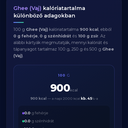
Ghee (Vaj)
kalóriatartalma
különböző adagokban
100 g
Ghee (Vaj)
kalóriatartalma
900 kcal
, ebből
0 g fehérje
,
0 g szénhidrát
és
100 g zsír
. Az
alábbi kártyák megmutatják, mennyi kalóriát és
tápanyagot tartalmaz 100 g, 250 g és 500 g
Ghee
(Vaj)
.
100
G
900
kcal
900 kcal
— a napi 2000 kcal
kb.
45
%-a
0.0
g fehérje
0.0
g szénhidrát