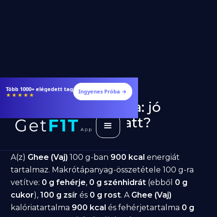
Étrendek, receptek és edzéstervek
Ingyenes Próba →
★★★★★
Ghee (Vaj) fogyásra: jó
választás diéta alatt?
GetFIT App
Írta -
March 19, 2026
A(z)
Ghee (Vaj)
100 g-ban
900 kcal
energiát
tartalmaz. Makrótápanyag-összetétele 100 g-ra
vetítve:
0 g fehérje
,
0 g szénhidrát
(ebből
0 g
cukor
),
100 g zsír
és
0 g rost
. A
Ghee (Vaj)
kalóriatartalma
900 kcal
és fehérjetartalma
0 g