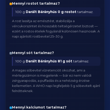
Mennyi rostot tartalmaz?
100 g
Darált Bárányhús
0 g rostot
tartalmaz.
A rost lassítja az emésztést, stabilizálja a
vércukorszintet és hosszabb teltségérzetet biztosít —
ezért a rostos ételek fogyásnál különösen hasznosak. A
napi ajánlott rostbevitel 25–30 g.
Mennyi sót tartalmaz?
100 g
Darált Bárányhús
81 g sót
tartalmaz.
A magas sóbevitel vízretenciót okozhat, ami a
mérlegszámon is megjelenik — bár ez nem valódi
zsírgyarapodás, a puffadás és a nehézség érzése
kellemetlen. A WHO napi legfeljebb 5 g sóbevitelt ajánl
felnőtteknek.
Mennyi kalciumot tartalmaz?