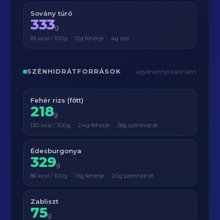
Sovány túró
333
g
85 kcal / 100g · 12g fehérje · 4g zsír
SZÉNHIDRÁTFORRÁSOK
ugyanannyi kalóriáért
Fehér rizs (főtt)
218
g
130 kcal / 100g · 2.4g fehérje · 28g szénhidrát
Édesburgonya
329
g
86 kcal / 100g · 1.6g fehérje · 20g szénhidrát
Zabliszt
75
g