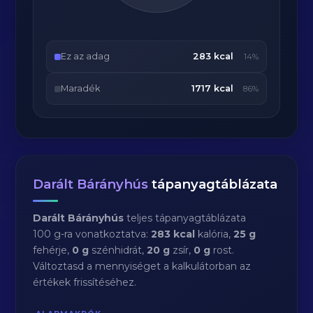
Ez az adag
283 kcal
14%
Maradék
1717 kcal
86%
Darált Bárányhús
tápanyagtáblázata
Darált Bárányhús
teljes tápanyagtáblázata
100 g-ra vonatkoztatva:
283 kcal
kalória,
25 g
fehérje,
0 g
szénhidrát,
20 g
zsír,
0 g
rost.
Változtasd a mennyiséget a kalkulátorban az
értékek frissítéséhez.