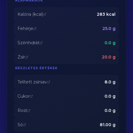
ALAPMAKRÓK
Kalória (kcal)
283
kcal
Fehérje
25.0
g
Szénhidrát
0.0
g
Zsír
20.0
g
RÉSZLETES ÉRTÉKEK
Telített zsírsav
8.0
g
Cukor
0.0
g
Rost
0.0
g
Só
81.00
g