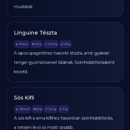
mustárral.
Linguine Tészta
131
kcal
5.15
g
25.04
g
1.05
g
🔥
🥩
🥔
🫒
A lapos spagettihez hasonló tészta, amit gyakran
tenger gyümölcseivel tálalnak. Szénhidrátforrásként
kezeld.
Sós Kifli
295
kcal
8.5
g
53.2
g
3.1
g
🔥
🥩
🥔
🫒
A sós kifli a sima kiflihez hasonlóan szénhidrátforrás,
a tetején lévő só miatt sósabb.