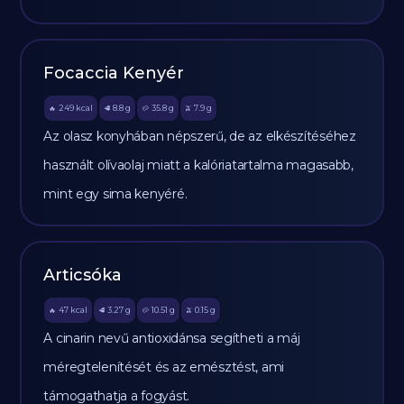
Focaccia Kenyér
249
kcal
8.8
g
35.8
g
7.9
g
🔥
🥩
🥔
🫒
Az olasz konyhában népszerű, de az elkészítéséhez
használt olívaolaj miatt a kalóriatartalma magasabb,
mint egy sima kenyéré.
Articsóka
47
kcal
3.27
g
10.51
g
0.15
g
🔥
🥩
🥔
🫒
A cinarin nevű antioxidánsa segítheti a máj
méregtelenítését és az emésztést, ami
támogathatja a fogyást.