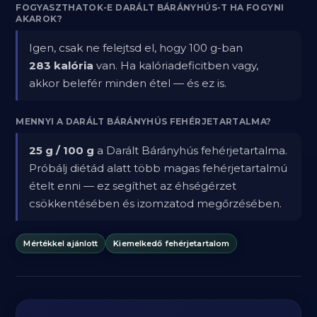
FOGYASZTHATOK-E DARÁLT BÁRÁNYHÚS-T HA FOGYNI
AKAROK?
Igen, csak ne felejtsd el, hogy 100 g-ban
283 kalória
van. Ha kalóriadeficitben vagy,
akkor belefér minden étel — és ez is.
MENNYI A DARÁLT BÁRÁNYHÚS FEHÉRJETARTALMA?
25 g / 100 g
a Darált Bárányhús fehérjetartalma.
Próbálj diétád alatt több magas fehérjetartalmú
ételt enni — ez segíthet az éhségérzet
csökkentésében és izomzatod megőrzésében.
Mértékkel ajánlott
Kiemelkedő fehérjetartalom