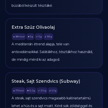
búzából készült tésztáké.
Extra Szűz Olívaolaj
884
kcal
0
g
0
g
100
g
🔥
🥩
🥔
🫒
A mediterrán étrend alapja, tele van
antioxidánsokkal. Salátákhoz, tésztákhoz használd,
de mindig mérd ki az adagod.
Steak, Sajt Szendvics (Subway)
179
kcal
12.3
g
21.5
g
5.3
g
🔥
🥩
🥔
🫒
A steak, sajt szendvics magasabb kalóriatartalmú
lehet a hús és a sajt miatt. Kérd sok zöldséggel és