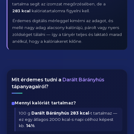
tartalma segít az izomzat megőrzésében, de a
283 kcal
kalóriatartalomra figyelni kell.
Érdemes digitális mérleggel kimérni az adagot, és
mellé nagy adag alacsony kalóriájú, párolt vagy nyers
zöldséget tálalni — így a tányér teljes és laktató marad
anélkül, hogy a kalóriakeret kilőne.
Mit érdemes tudni a
Darált Bárányhús
tápanyagairól?
Mennyi kalóriát tartalmaz?
100 g
Darált Bárányhús
283 kcal
-t tartalmaz —
ez egy átlagos 2000 kcal-s napi célhoz képest
kb.
14
%
.