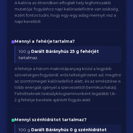
A kalória az étrendben elfoglalt hely legfontosabb
mutatója: fogyáshoz napi kalóriadeficitre van szükség,
ezért fontos tudni, hogy egy-egy adag mennyit visz a
napi keretből.
Mennyi a fehérjetartalma?
100 g
Darált Bárányhús
25 g fehérjét
tartalmaz.
A fehérje a három makrotápanyag közül a legjobb
szövetséges fogyásnál: erős teltségérzetet ad, megőrzi
az izomtömeget kalóriadeficit alatt, és az emésztése is
több energiát igényel a szervezettől (termikus hatás).
Felnőtteknek testsúlykilogrammonként legalább 1,6–
2 g fehérje bevitele ajánlott fogyás alatt.
Mennyi szénhidrátot tartalmaz?
100 g
Darált Bárányhús
0 g szénhidrátot