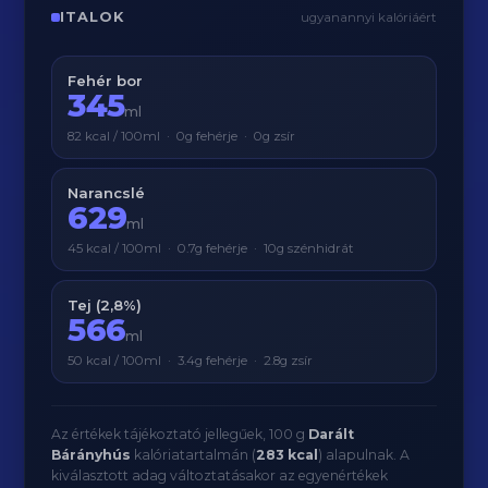
ITALOK
ugyanannyi kalóriáért
Fehér bor
345
ml
82 kcal / 100ml · 0g fehérje · 0g zsír
Narancslé
629
ml
45 kcal / 100ml · 0.7g fehérje · 10g szénhidrát
Tej (2,8%)
566
ml
50 kcal / 100ml · 3.4g fehérje · 2.8g zsír
Az értékek tájékoztató jellegűek, 100 g
Darált
Bárányhús
kalóriatartalmán (
283 kcal
) alapulnak. A
kiválasztott adag változtatásakor az egyenértékek