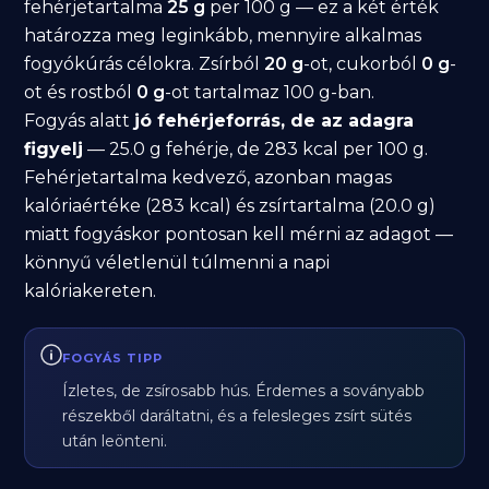
fehérjetartalma
25 g
per 100 g — ez a két érték
határozza meg leginkább, mennyire alkalmas
fogyókúrás célokra. Zsírból
20 g
-ot, cukorból
0 g
-
ot és rostból
0 g
-ot tartalmaz 100 g-ban.
Fogyás alatt
jó fehérjeforrás, de az adagra
figyelj
— 25.0 g fehérje, de 283 kcal per 100 g.
Fehérjetartalma kedvező, azonban magas
kalóriaértéke (283 kcal) és zsírtartalma (20.0 g)
miatt fogyáskor pontosan kell mérni az adagot —
könnyű véletlenül túlmenni a napi
kalóriakereten.
FOGYÁS TIPP
Ízletes, de zsírosabb hús. Érdemes a soványabb
részekből daráltatni, és a felesleges zsírt sütés
után leönteni.