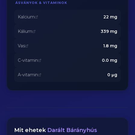
ÁSVÁNYOK & VITAMINOK
Kalcium
22
mg
Kálium
339
mg
Vas
1.8
mg
C-vitamin
0.0
mg
A-vitamin
0
μg
Mit ehetek
Darált Bárányhús