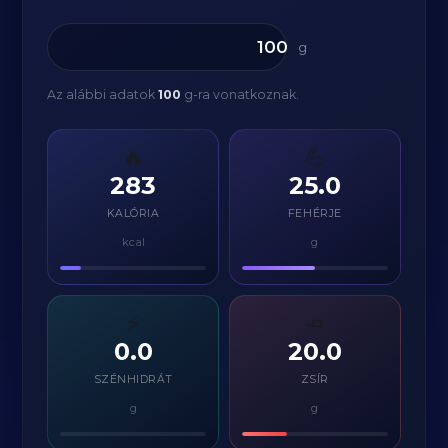
g
Az alábbi adatok
100
g-ra vonatkoznak.
🔥
💪
283
25.0
KALÓRIA
FEHÉRJE
kcal
g
⚡
🧈
0.0
20.0
SZÉNHIDRÁT
ZSÍR
g
g