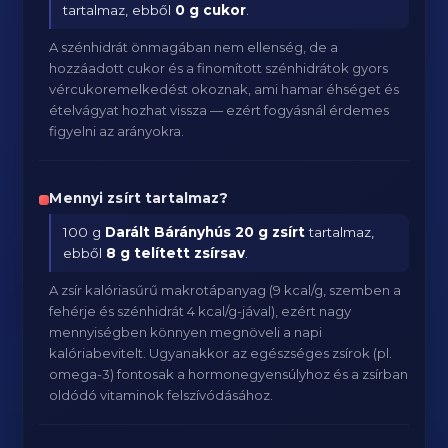
tartalmaz, ebből
0 g cukor
.
A szénhidrát önmagában nem ellenség, de a
hozzáadott cukor és a finomított szénhidrátok gyors
vércukoremelkedést okoznak, ami hamar éhséget és
ételvágyat hozhat vissza — ezért fogyásnál érdemes
figyelni az arányokra.
Mennyi zsírt tartalmaz?
100 g
Darált Bárányhús
20 g zsírt
tartalmaz,
ebből
8 g telített zsírsav
.
A zsír kalóriasűrű makrotápanyag (9 kcal/g, szemben a
fehérje és szénhidrát 4 kcal/g-jával), ezért nagy
mennyiségben könnyen megnöveli a napi
kalóriabevitelt. Ugyanakkor az egészséges zsírok (pl.
omega-3) fontosak a hormonegyensúlyhoz és a zsírban
oldódó vitaminok felszívódásához.