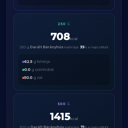
250
G
708
kcal
250 g
Darált Bárányhús
kalóriája:
35
% a napi célból
62.5
g fehérje
0.0
g szénhidrát
50.0
g zsír
500
G
1415
kcal
500 g
Darált Bárányhús
kalóriája:
71
% a napi célból