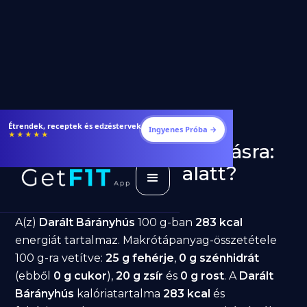
Étrendek, receptek és edzéstervek
Ingyenes Próba →
★★★★★
Darált Bárányhús fogyásra:
jó választás diéta alatt?
GetFIT App
Írta -
March 19, 2026
A(z)
Darált Bárányhús
100 g-ban
283 kcal
energiát tartalmaz. Makrótápanyag-összetétele
100 g-ra vetítve:
25 g fehérje
,
0 g szénhidrát
(ebből
0 g cukor
),
20 g zsír
és
0 g rost
. A
Darált
Bárányhús
kalóriatartalma
283 kcal
és