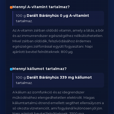
Mennyi A-vitamint tartalmaz?
100 g
Darált Bárányhús
0 μg A-vitamint
tartalmaz.
Az A-vitamin zsírban oldódó vitamin, amely a látás, a bőr
és az immunrendszer egészségéhez nélkülözhetetlen.
Mivel zsírban oldódik, felszívódásához érdemes
egészséges zsírforrással együtt fogyasztani. Napi
ajánlott bevitel felnőtteknek: 800 μg.
Mennyi káliumot tartalmaz?
100 g
Darált Bárányhús
339 mg káliumot
tartalmaz.
A kálium az izomfunkció és az idegrendszer
működéséhez elengedhetetlen elektrolit. Magas
káliumtartalmú étrend emellett segíthet ellensúlyozni a
só okozta vízretenciót, ami fogyásnál különösen jól jön.
Napi ajánlott bevitel felnőtteknek: 3500 mg.