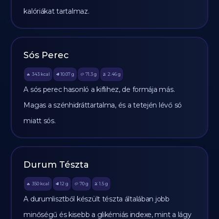
kalóriákat tartalmaz.
Sós Perec
343
kcal
10.07
g
71.3
g
2.46
g
🔥
🥩
🥔
🫒
A sós perec hasonló a kiflihez, de formája más.
Magas a szénhidráttartalma, és a tetején lévő só
miatt sós.
Durum Tészta
350
kcal
12
g
70
g
1.5
g
🔥
🥩
🥔
🫒
A durumlisztből készült tészta általában jobb
minőségű és kisebb a glikémiás indexe, mint a lágy