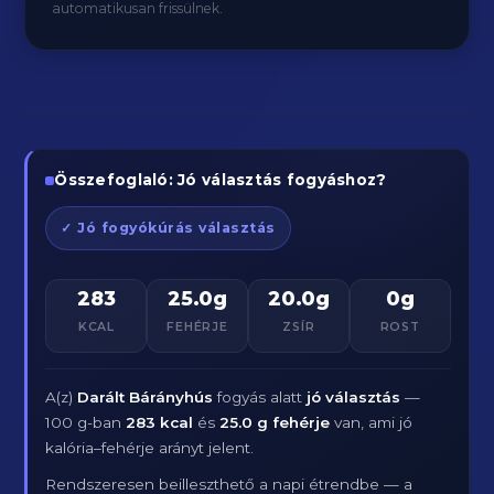
automatikusan frissülnek.
Összefoglaló: Jó választás fogyáshoz?
✓ Jó fogyókúrás választás
283
25.0g
20.0g
0g
KCAL
FEHÉRJE
ZSÍR
ROST
A(z)
Darált Bárányhús
fogyás alatt
jó választás
—
100 g-ban
283 kcal
és
25.0 g fehérje
van, ami jó
kalória–fehérje arányt jelent.
Rendszeresen beilleszthető a napi étrendbe — a