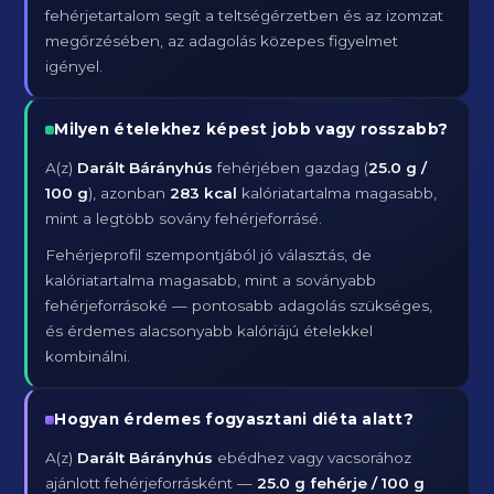
fehérjetartalom segít a teltségérzetben és az izomzat
megőrzésében, az adagolás közepes figyelmet
igényel.
Milyen ételekhez képest jobb vagy rosszabb?
A(z)
Darált Bárányhús
fehérjében gazdag (
25.0 g /
100 g
), azonban
283 kcal
kalóriatartalma magasabb,
mint a legtöbb sovány fehérjeforrásé.
Fehérjeprofil szempontjából jó választás, de
kalóriatartalma magasabb, mint a soványabb
fehérjeforrásoké — pontosabb adagolás szükséges,
és érdemes alacsonyabb kalóriájú ételekkel
kombinálni.
Hogyan érdemes fogyasztani diéta alatt?
A(z)
Darált Bárányhús
ebédhez vagy vacsorához
ajánlott fehérjeforrásként —
25.0 g fehérje / 100 g