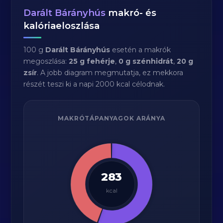
Darált Bárányhús
makró- és
kalóriaeloszlása
100 g
Darált Bárányhús
esetén a makrók
megoszlása:
25 g fehérje
,
0 g szénhidrát
,
20 g
zsír
. A jobb diagram megmutatja, ez mekkora
részét teszi ki a napi 2000 kcal célodnak.
MAKRÓTÁPANYAGOK ARÁNYA
283
kcal