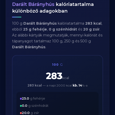
Darált Bárányhús
kalóriatartalma
különböző adagokban
100 g
Darált Bárányhús
kalóriatartalma
283 kcal
,
ebből
25 g fehérje
,
0 g szénhidrát
és
20 g zsír
.
Az alábbi kártyák megmutatják, mennyi kalóriát és
tápanyagot tartalmaz 100 g, 250 g és 500 g
Darált Bárányhús
.
100
G
283
kcal
283 kcal
— a napi 2000 kcal
kb.
14
%-a
25.0
g fehérje
0.0
g szénhidrát
20.0
g zsír