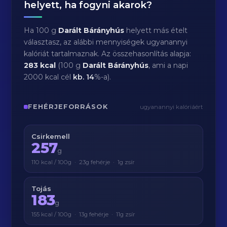
helyett, ha fogyni akarok?
Ha 100 g
Darált Bárányhús
helyett más ételt
választasz, az alábbi mennyiségek ugyanannyi
kalóriát tartalmaznak. Az összehasonlítás alapja:
283 kcal
(100 g
Darált Bárányhús
, ami a napi
2000 kcal cél
kb.
14
%-a).
FEHÉRJEFORRÁSOK
ugyanannyi kalóriáért
Csirkemell
257
g
110 kcal / 100g · 23g fehérje · 1g zsír
Tojás
183
g
155 kcal / 100g · 13g fehérje · 11g zsír