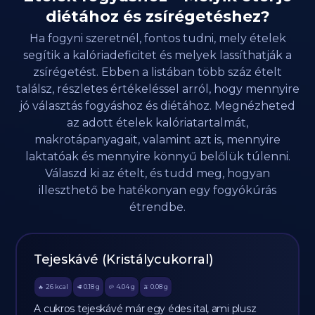
diétához és zsírégetéshez?
Ha fogyni szeretnél, fontos tudni, mely ételek
segítik a kalóriadeficitet és melyek lassíthatják a
zsírégetést. Ebben a listában több száz ételt
találsz, részletes értékeléssel arról, hogy mennyire
jó választás fogyáshoz és diétához. Megnézheted
az adott ételek kalóriatartalmát,
makrotápanyagait, valamint azt is, mennyire
laktatóak és mennyire könnyű belőlük túlenni.
Válaszd ki az ételt, és tudd meg, hogyan
illeszthető be hatékonyan egy fogyókúrás
étrendbe.
Tejeskávé (Kristálycukorral)
26
kcal
0.18
g
4.04
g
0.08
g
🔥
🥩
🥔
🫒
A cukros tejeskávé már egy édes ital, ami plusz