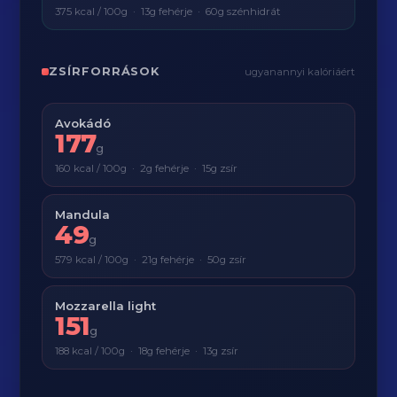
375 kcal / 100g · 13g fehérje · 60g szénhidrát
ZSÍRFORRÁSOK
ugyanannyi kalóriáért
Avokádó
177
g
160 kcal / 100g · 2g fehérje · 15g zsír
Mandula
49
g
579 kcal / 100g · 21g fehérje · 50g zsír
Mozzarella light
151
g
188 kcal / 100g · 18g fehérje · 13g zsír