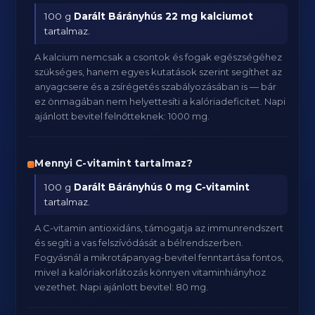
100 g
Darált Bárányhús
22 mg kalciumot
tartalmaz.
A kalcium nemcsak a csontok és fogak egészségéhez
szükséges, hanem egyes kutatások szerint segíthet az
anyagcsere és a zsírégetés szabályozásában is — bár
ez önmagában nem helyettesíti a kalóriadeficitet. Napi
ajánlott bevitel felnőtteknek: 1000 mg.
Mennyi C-vitamint tartalmaz?
100 g
Darált Bárányhús
0 mg C-vitamint
tartalmaz.
A C-vitamin antioxidáns, támogatja az immunrendszert
és segíti a vas felszívódását a bélrendszerben.
Fogyásnál a mikrotápanyag-bevitel fenntartása fontos,
mivel a kalóriakorlátozás könnyen vitaminhiányhoz
vezethet. Napi ajánlott bevitel: 80 mg.