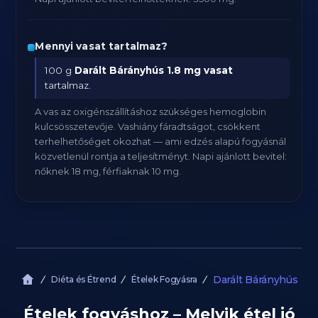
Mennyi vasat tartalmaz?
100 g
Darált Bárányhús
1.8 mg vasat
tartalmaz.
A vas az oxigénszállításhoz szükséges hemoglobin
kulcsösszetevője. Vashiány fáradtságot, csökkent
terhelhetőséget okozhat — ami edzés alapú fogyásnál
közvetlenül rontja a teljesítményt. Napi ajánlott bevitel:
nőknek 18 mg, férfiaknak 10 mg.
Darált Bárányhús
Diéta és Étrend
Ételek Fogyásra
Ételek fogyáshoz – Melyik étel jó