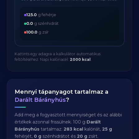
125.0
g fehérje
0.0
g szénhidrát
100.0
g zsír
Kattints egy adagra a kalkulátor automatikus
feltöltéséhez. Napi kalóriacél:
2000 kcal
.
Mennyi tápanyagot tartalmaz a
Darált Bárányhús
?
Add meg a fogyasztott mennyiséget és az alábbi
értékek azonnal frissülnek. 100 g
Darált
Bárányhús
tartalmaz:
283 kcal
kalóriát,
25 g
fehérjét,
0 g
szénhidrátot és
20 g
zsírt.