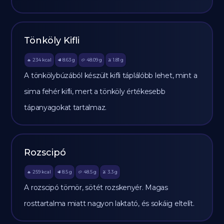
Tönköly Kifli
234
kcal
8.63
g
48.09
g
1.81
g
🔥
🥩
🥔
🫒
A tönkölybúzából készült kifli táplálóbb lehet, mint a
sima fehér kifli, mert a tönköly értékesebb
tápanyagokat tartalmaz.
Rozscipó
259
kcal
8.5
g
48.5
g
3.3
g
🔥
🥩
🥔
🫒
A rozscipó tömör, sötét rozskenyér. Magas
rosttartalma miatt nagyon laktató, és sokáig eltelít.