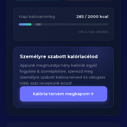
Napi kalóriamérleg
283
/
2000
kcal
14
% a napi célodból
Személyre szabott kalóriacélod
Appunk megmutatja hány kalóriát egyél
fogyásra & izomépítésre, szerezd meg
személyre szabott kalória terved és válogass
több száz receptünk közül!
Kalória tervem megkapom