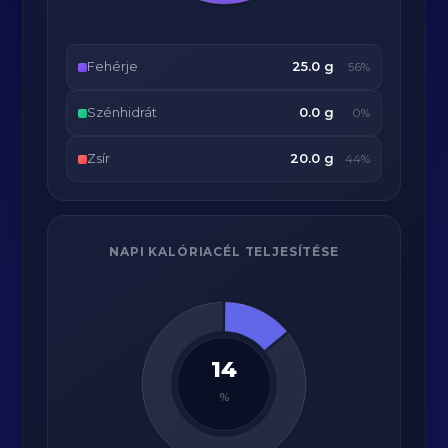
Fehérje
25.0 g
56%
Szénhidrát
0.0 g
0%
Zsír
20.0 g
44%
NAPI KALÓRIACÉL TELJESÍTÉSE
14
%