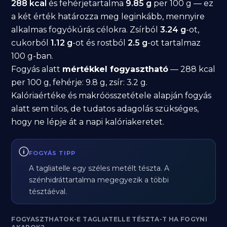
288 kcal
és fehérjetartalma
9.85 g
per 100 g — ez
a két érték határozza meg leginkább, mennyire
alkalmas fogyókúrás célokra. Zsírból
3.24 g
-ot,
cukorból
1.12 g
-ot és rostból
2.5 g
-ot tartalmaz
100 g-ban.
Fogyás alatt
mértékkel fogyasztható
— 288 kcal
per 100 g, fehérje: 9.8 g, zsír: 3.2 g.
Kalóriaértéke és makróösszetétele alapján fogyás
alatt sem tilos, de tudatos adagolás szükséges,
hogy ne lépje át a napi kalóriakeretet.
FOGYÁS TIPP
A tagliatelle egy széles metélt tészta. A
szénhidráttartalma megegyezik a többi
tésztáéval.
FOGYASZTHATOK-E TAGLIATELLE TÉSZTA-T HA FOGYNI