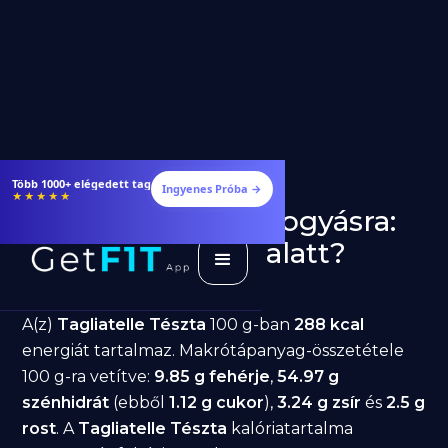
Étrendek, receptek és edzéstervek
Ingyenes Próba →
★★★★★
Tagliatelle Tészta fogyásra:
jó választás diéta alatt?
GetFIT App
Írta -
March 19, 2026
A(z)
Tagliatelle Tészta
100 g-ban
288 kcal
energiát tartalmaz. Makrótápanyag-összetétele
100 g-ra vetítve:
9.85 g fehérje
,
54.97 g
szénhidrát
(ebből
1.12 g cukor
),
3.24 g zsír
és
2.5 g
rost
. A
Tagliatelle Tészta
kalóriatartalma