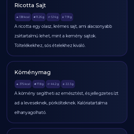
Ricotta Sajt
138
kcal
11.26
g
5.14
g
7.91
g
🔥
🥩
🥔
🫒
A ricotta egy olasz, krémes sajt, ami alacsonyabb
zsírtartalmú lehet, mint a kemény sajtok.
Töltelékekhez, sós ételekhez kiváló.
Köménymag
375
kcal
17.8
g
44.2
g
22.3
g
🔥
🥩
🥔
🫒
A kömény segítheti az emésztést, és jellegzetes ízt
ad a leveseknek, pörkölteknek. Kalóriatartalma
elhanyagolható.