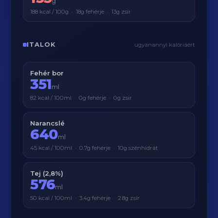
g
188 kcal / 100g · 18g fehérje · 13g zsír
ITALOK
ugyanannyi kalóriáért
Fehér bor
351
ml
82 kcal / 100ml · 0g fehérje · 0g zsír
Narancslé
640
ml
45 kcal / 100ml · 0.7g fehérje · 10g szénhidrát
Tej (2,8%)
576
ml
50 kcal / 100ml · 3.4g fehérje · 2.8g zsír