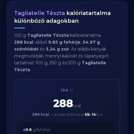
Tagliatelle Tészta
kalóriatartalma
különböző adagokban
100 g
Tagliatelle Tészta
kalóriatartalma
288 kcal
, ebből
9.85 g fehérje
,
54.97 g
szénhidrát
és
3.24 g zsír
. Az alábbi kártyák
megmutatják, mennyi kalóriát és tápanyagot
tartalmaz 100 g, 250 g és 500 g
Tagliatelle
Tészta
.
100
G
288
kcal
288 kcal
— a napi 2000 kcal
kb.
14
%-a
9.8
g fehérje