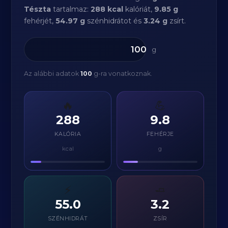
Tészta
tartalmaz:
288 kcal
kalóriát,
9.85 g
fehérjét,
54.97 g
szénhidrátot és
3.24 g
zsírt.
g
Az alábbi adatok
100
g-ra vonatkoznak.
🔥
💪
288
9.8
KALÓRIA
FEHÉRJE
kcal
g
⚡
🧈
55.0
3.2
SZÉNHIDRÁT
ZSÍR