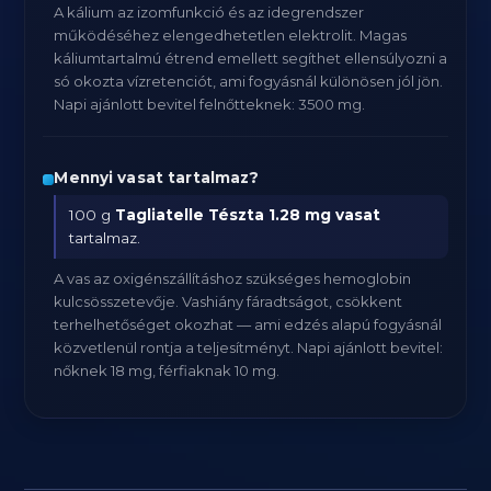
A kálium az izomfunkció és az idegrendszer
működéséhez elengedhetetlen elektrolit. Magas
káliumtartalmú étrend emellett segíthet ellensúlyozni a
só okozta vízretenciót, ami fogyásnál különösen jól jön.
Napi ajánlott bevitel felnőtteknek: 3500 mg.
Mennyi vasat tartalmaz?
100 g
Tagliatelle Tészta
1.28 mg vasat
tartalmaz.
A vas az oxigénszállításhoz szükséges hemoglobin
kulcsösszetevője. Vashiány fáradtságot, csökkent
terhelhetőséget okozhat — ami edzés alapú fogyásnál
közvetlenül rontja a teljesítményt. Napi ajánlott bevitel:
nőknek 18 mg, férfiaknak 10 mg.