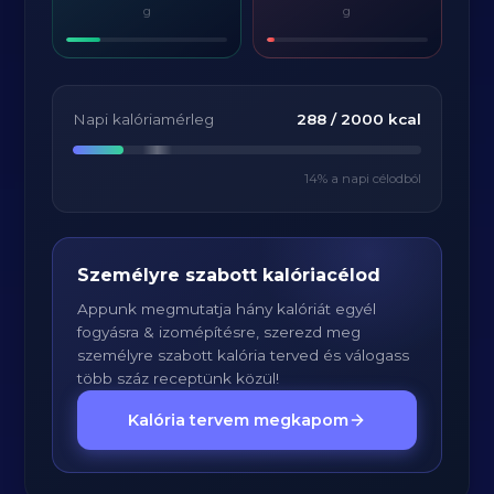
g
g
Napi kalóriamérleg
288
/
2000
kcal
14
% a napi célodból
Személyre szabott kalóriacélod
Appunk megmutatja hány kalóriát egyél
fogyásra & izomépítésre, szerezd meg
személyre szabott kalória terved és válogass
több száz receptünk közül!
Kalória tervem megkapom