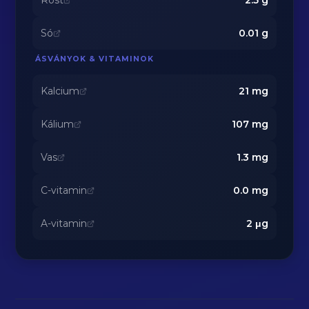
Rost
2.5
g
Só
0.01
g
ÁSVÁNYOK & VITAMINOK
Kalcium
21
mg
Kálium
107
mg
Vas
1.3
mg
C-vitamin
0.0
mg
A-vitamin
2
μg