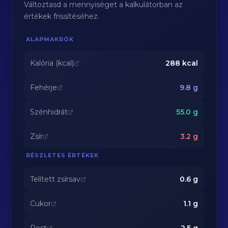
Változtasd a mennyiséget a kalkulátorban az
értékek frissítéséhez.
ALAPMAKRÓK
Kalória (kcal)
288
kcal
Fehérje
9.8
g
Szénhidrát
55.0
g
Zsír
3.2
g
RÉSZLETES ÉRTÉKEK
Telített zsírsav
0.6
g
Cukor
1.1
g