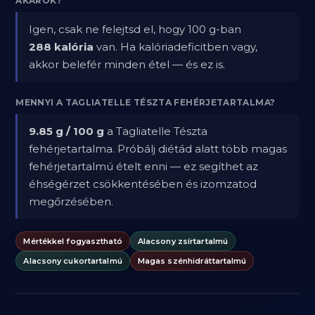
AKAROK?
Igen, csak ne felejtsd el, hogy 100 g-ban
288 kalória
van. Ha kalóriadeficitben vagy,
akkor belefér minden étel — és ez is.
MENNYI A TAGLIATELLE TÉSZTA FEHÉRJETARTALMA?
9.85 g / 100 g
a Tagliatelle Tészta
fehérjetartalma. Próbálj diétád alatt több magas
fehérjetartalmú ételt enni — ez segíthet az
éhségérzet csökkentésében és izomzatod
megőrzésében.
Mértékkel fogyasztható
Alacsony zsírtartalmú
Alacsony cukortartalmú
Magas szénhidráttartalmú