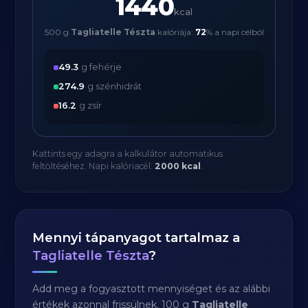
1440
kcal
500 g
Tagliatelle Tészta
kalóriája:
72
% a napi célból
49.3
g fehérje
274.9
g szénhidrát
16.2
g zsír
Kattints egy adagra a kalkulátor automatikus
feltöltéséhez. Napi kalóriacél:
2000 kcal
.
Mennyi tápanyagot tartalmaz a
Tagliatelle Tészta
?
Add meg a fogyasztott mennyiséget és az alábbi
értékek azonnal frissülnek. 100 g
Tagliatelle