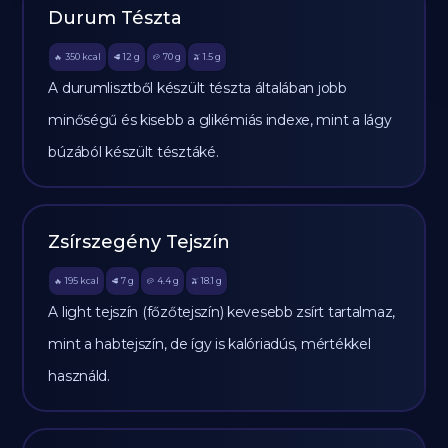
Durum Tészta
350
kcal
12
g
70
g
1.5
g
🔥
🥩
🥔
🫒
A durumlisztből készült tészta általában jobb
minőségű és kisebb a glikémiás indexe, mint a lágy
búzából készült tésztáké.
Zsírszegény Tejszín
195
kcal
7
g
4.4
g
18.1
g
🔥
🥩
🥔
🫒
A light tejszín (főzőtejszín) kevesebb zsírt tartalmaz,
mint a habtejszín, de így is kalóriadús, mértékkel
használd.