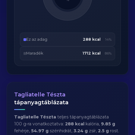
Ez az adag
288 kcal
14%
Maradék
1712 kcal
86%
Tagliatelle Tészta
tápanyagtáblázata
Tagliatelle Tészta
teljes tápanyagtáblázata
100 g-ra vonatkoztatva:
288 kcal
kalória,
9.85 g
fehérje,
54.97 g
szénhidrát,
3.24 g
zsír,
2.5 g
rost.