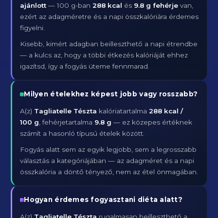
ajánlott
— 100 g-ban
288 kcal
és
9.8 g fehérje
van,
ezért az adagméretre és a napi összkalóriára érdemes
figyelni.
Kisebb, kimért adagban beilleszthető a napi étrendbe
— a kulcs az, hogy a többi étkezés kalóriáját ehhez
igazítsd, így a fogyás üteme fennmarad.
Milyen ételekhez képest jobb vagy rosszabb?
A(z)
Tagliatelle Tészta
kalóriatartalma
288 kcal /
100 g
, fehérjetartalma
9.8 g
— ez közepes értéknek
számít a hasonló típusú ételek között.
Fogyás alatt sem az egyik legjobb, sem a legrosszabb
választás a kategóriájában — az adagméret és a napi
összkalória a döntő tényező, nem az étel önmagában.
Hogyan érdemes fogyasztani diéta alatt?
A(z)
Tagliatelle Tészta
rugalmasan beilleszthető a