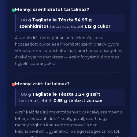
Mennyi szénhidrátot tartalmaz?
100 g
Tagliatelle Tészta
54.97 g
szénhidrátot
tartalmaz, ebből
1.12 g cukor
.
A szénhidrát önmagában nem ellenség, de a
hozzáadott cukor és a finomított szénhidrátok gyors
vércukoremelkedést okoznak, ami hamar éhséget és
ételvágyat hozhat vissza — ezért fogyásnál érdemes
figyelni az arányokra.
Mennyi zsírt tartalmaz?
100 g
Tagliatelle Tészta
3.24 g zsírt
tartalmaz, ebből
0.55 g telített zsírsav
.
A zsír kalóriasűrű makrotápanyag (9 kcal/g, szemben a
fehérje és szénhidrát 4 kcal/g-jával), ezért nagy
mennyiségben könnyen megnöveli a napi
kalóriabevitelt. Ugyanakkor az egészséges zsírok (pl.