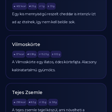
402
kcal
25
g
1
g
33
g
🔥
🥩
🥔
🫒
Egy kis mennyiségű reszelt cheddar is intenzív ízt
ad az ételnek, így nem kell belőle sok.
Vilmoskörte
57
kcal
0.38
g
15.23
g
0.12
g
🔥
🥩
🥔
🫒
A Vilmoskörte egy illatos, édes körtefajta. Alacsony
kalóriatartalmú gyümölcs.
Tejes Zsemle
290
kcal
8.3
g
55
g
3.8
g
🔥
🥩
🥔
🫒
A tejes zsemle tejjel készül, ami növelheti a