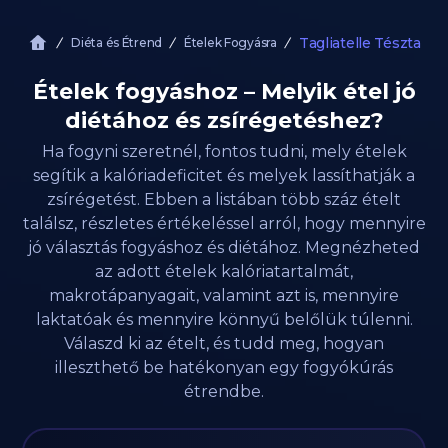
Tagliatelle Tészta
Diéta és Étrend
Ételek Fogyásra
Ételek fogyáshoz – Melyik étel jó
diétához és zsírégetéshez?
Ha fogyni szeretnél, fontos tudni, mely ételek
segítik a kalóriadeficitet és melyek lassíthatják a
zsírégetést. Ebben a listában több száz ételt
találsz, részletes értékeléssel arról, hogy mennyire
jó választás fogyáshoz és diétához. Megnézheted
az adott ételek kalóriatartalmát,
makrotápanyagait, valamint azt is, mennyire
laktatóak és mennyire könnyű belőlük túlenni.
Válaszd ki az ételt, és tudd meg, hogyan
illeszthető be hatékonyan egy fogyókúrás
étrendbe.