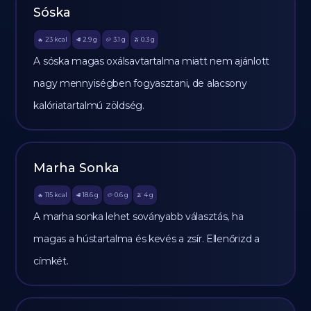
Sóska
23
kcal
2.9
g
3.1
g
0.3
g
🔥
🥩
🥔
🫒
A sóska magas oxálsavtartalma miatt nem ajánlott
nagy mennyiségben fogyasztani, de alacsony
kalóriatartalmú zöldség.
Marha Sonka
115
kcal
18.6
g
0.6
g
4
g
🔥
🥩
🥔
🫒
A marha sonka lehet soványabb választás, ha
magas a hústartalma és kevés a zsír. Ellenőrizd a
címkét.