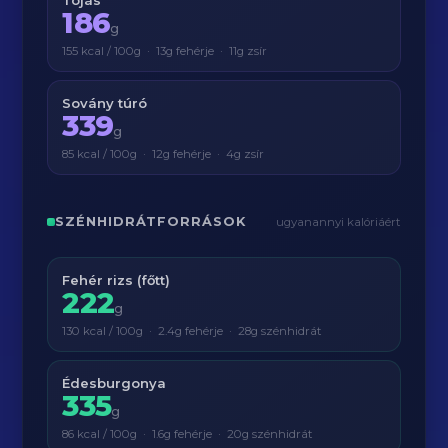
Tojás
186
g
155 kcal / 100g · 13g fehérje · 11g zsír
Sovány túró
339
g
85 kcal / 100g · 12g fehérje · 4g zsír
SZÉNHIDRÁTFORRÁSOK
ugyanannyi kalóriáért
Fehér rizs (főtt)
222
g
130 kcal / 100g · 2.4g fehérje · 28g szénhidrát
Édesburgonya
335
g
86 kcal / 100g · 1.6g fehérje · 20g szénhidrát