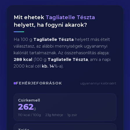
Mit ehetek
Tagliatelle Tészta
helyett, ha fogyni akarok?
Ha 100 g
Tagliatelle Tészta
helyett más ételt
választasz, az alábbi mennyiségek ugyanannyi
kalóriát tartalmaznak. Az összehasonlítás alapja:
288 kcal
(100 g
Tagliatelle Tészta
, ami a napi
2000 kcal cél
kb.
14
%-a).
FEHÉRJEFORRÁSOK
ugyanannyi kalóriáért
Csirkemell
262
g
110 kcal / 100g · 23g fehérje · 1g zsír