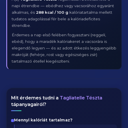
napi étrendbe — ebédhez vagy vacsorához egyaránt
alkalmas, és
288 kcal / 100 g
kalóriatartalma mellett
tudatos adagolással fér bele a kalóriadeficites
étrendbe.
Érdemes a nap első felében fogyasztani (reggeli,
ebéd), hogy a maradék kalóriakeret a vacsorára is
elegendő legyen — és az adott étkezés leggyengébb
makróját (fehérje, rost vagy egészséges zsír)
tartalmazó étellel kiegészíteni.
Mit érdemes tudni a
Tagliatelle Tészta
tápanyagairól?
Mennyi kalóriát tartalmaz?