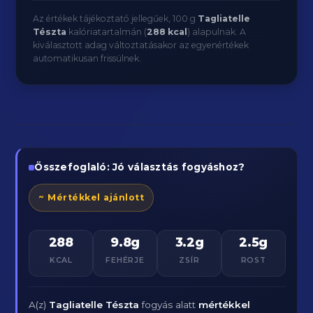
Az értékek tájékoztató jellegűek, 100 g
Tagliatelle
Tészta
kalóriatartalmán (
288 kcal
) alapulnak. A
kiválasztott adag változtatásakor az egyenértékek
automatikusan frissülnek.
Összefoglaló: Jó választás fogyáshoz?
~ Mértékkel ajánlott
288
9.8g
3.2g
2.5g
KCAL
FEHÉRJE
ZSÍR
ROST
A(z)
Tagliatelle Tészta
fogyás alatt
mértékkel