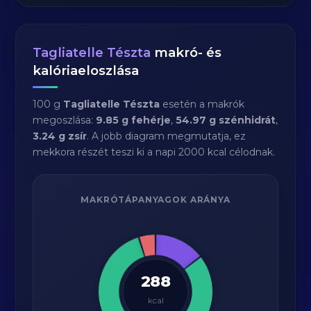
Tagliatelle Tészta
makró- és
kalóriaeloszlása
100 g
Tagliatelle Tészta
esetén a makrók
megoszlása:
9.85 g fehérje
,
54.97 g szénhidrát
,
3.24 g zsír
. A jobb diagram megmutatja, ez
mekkora részét teszi ki a napi 2000 kcal célodnak.
MAKRÓTÁPANYAGOK ARÁNYA
288
kcal