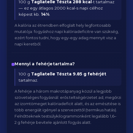
100 g
Tagliatelle Tészta
288 kcal
-t tartalmaz
— ez egy átlagos 2000 kcal-s napi célhoz
képest kb.
14
%
.
A kalória az étrendben elfoglalt hely legfontosabb
mutatója: fogyáshoz napi kalóriadeficitre van szükség,
ezért fontos tudni, hogy egy-egy adag mennyit visz a
napi keretből.
Mennyi a fehérjetartalma?
100 g
Tagliatelle Tészta
9.85 g fehérjét
tartalmaz.
A fehérje a három makrotápanyag közül a legjobb
szövetséges fogyásnál: erős teltségérzetet ad, megőrzi
az izomtömeget kalóriadeficit alatt, és az emésztése is
több energiát igényel a szervezettől (termikus hatás).
Felnőtteknek testsúlykilogrammonként legalább 1,6–
2 g fehérje bevitele ajánlott fogyás alatt.