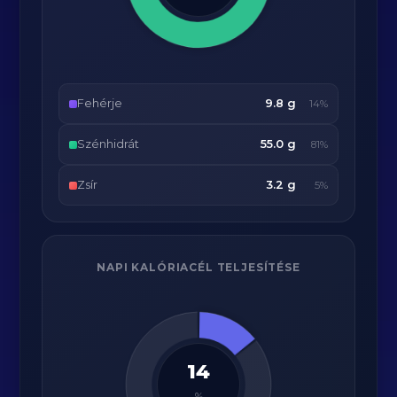
Fehérje
9.8 g
14%
Szénhidrát
55.0 g
81%
Zsír
3.2 g
5%
NAPI KALÓRIACÉL TELJESÍTÉSE
14
%