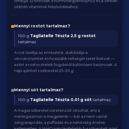
omega-3) fontosak a hormonegyensúlyhoz és a zsírban
oldódó vitaminok felszívódásához.
Mennyi rostot tartalmaz?
100 g
Tagliatelle Tészta
2.5 g rostot
tartalmaz.
A rost lassítja az emésztést, stabilizálja a
vércukorszintet és hosszabb teltségérzetet biztosít —
ezért a rostos ételek fogyásnál különösen hasznosak. A
napi ajánlott rostbevitel 25–30 g.
Mennyi sót tartalmaz?
100 g
Tagliatelle Tészta
0.01 g sót
tartalmaz.
A magas sóbevitel vízretenciót okozhat, ami a
mérlegszámon is megjelenik — bár ez nem valódi
zsírgyarapodás, a puffadás és a nehézség érzése
kellemetlen. A WHO napi legfeljebb 5 g sóbevitelt ajánl