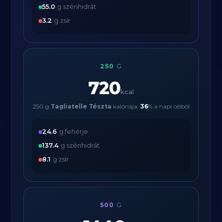
55.0
g szénhidrát
3.2
g zsír
250
G
720
kcal
250 g
Tagliatelle Tészta
kalóriája:
36
% a napi célból
24.6
g fehérje
137.4
g szénhidrát
8.1
g zsír
500
G