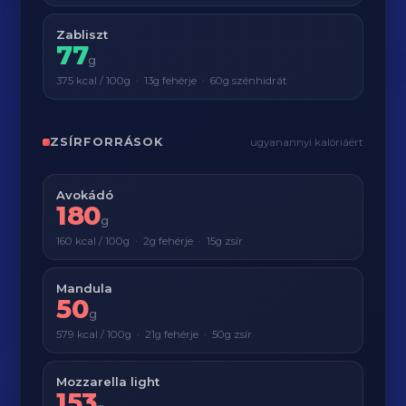
Zabliszt
77
g
375 kcal / 100g · 13g fehérje · 60g szénhidrát
ZSÍRFORRÁSOK
ugyanannyi kalóriáért
Avokádó
180
g
160 kcal / 100g · 2g fehérje · 15g zsír
Mandula
50
g
579 kcal / 100g · 21g fehérje · 50g zsír
Mozzarella light
153