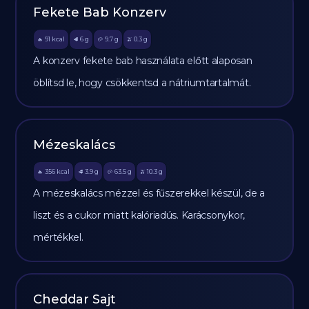
Fekete Bab Konzerv
91
kcal
6
g
9.7
g
0.3
g
🔥
🥩
🥔
🫒
A konzerv fekete bab használata előtt alaposan
öblítsd le, hogy csökkentsd a nátriumtartalmát.
Mézeskalács
356
kcal
3.9
g
63.5
g
10.3
g
🔥
🥩
🥔
🫒
A mézeskalács mézzel és fűszerekkel készül, de a
liszt és a cukor miatt kalóriadús. Karácsonykor,
mértékkel.
Cheddar Sajt