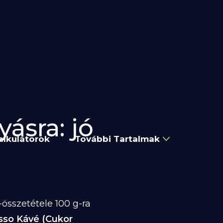
ásra: jó
alkulátorok
További Tartalmak
összetétele 100 g-ra
sso Kávé (Cukor