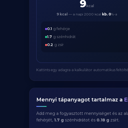
9
kcal
9 kcal
— a napi 2000 kcal
kb.
0
%-a
0.1
g fehérje
1.7
g szénhidrát
0.2
g zsír
Kattints egy adagra a kalkulátor automatikus feltölté
Mennyi tápanyagot tartalmaz a
E
Add meg a fogyasztott mennyiséget és az aláb
fehérjét,
1.7 g
szénhidrátot és
0.18 g
zsírt.