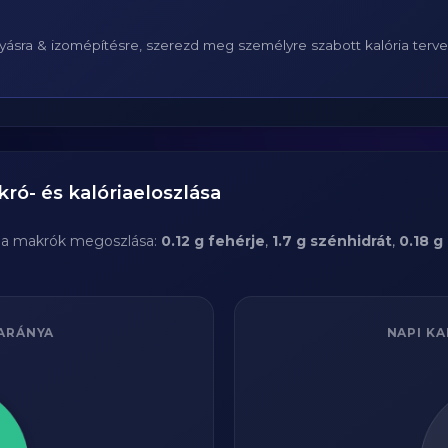
ásra & izomépítésre, szerezd meg személyre szabott kalória terv
ró- és kalóriaeloszlása
 a makrók megoszlása:
0.12 g fehérje
,
1.7 g szénhidrát
,
0.18 g 
ARÁNYA
NAPI KA