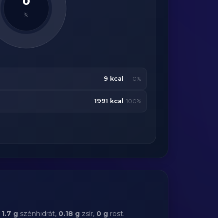
0
%
9 kcal
0%
1991 kcal
100%
,
1.7 g
szénhidrát,
0.18 g
zsír,
0 g
rost.