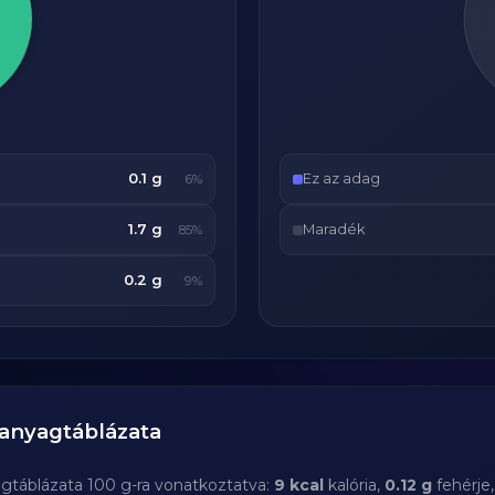
0.1 g
Ez az adag
6%
1.7 g
Maradék
85%
0.2 g
9%
anyagtáblázata
agtáblázata 100 g-ra vonatkoztatva:
9 kcal
kalória,
0.12 g
fehérje