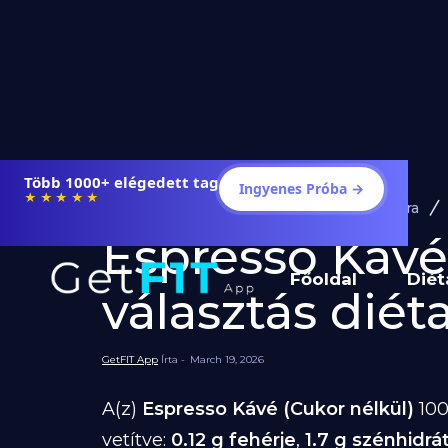
Több 1000+ elégedett tag
Ingyenes Próba →
★★★★★
Diéta és Étrend
Ételek Fogyásra
Espresso Kávé 
Főoldal
Diét
választás diéta
GetFIT App
Írta -
March 19, 2026
A(z)
Espresso Kávé (Cukor nélkül)
100
vetítve:
0.12 g fehérje
,
1.7 g szénhidrá