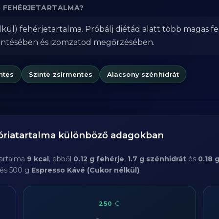
) FEHÉRJETARTALMA?
kül) fehérjetartalma. Próbálj diétád alatt több magas f
kentésében és izomzatod megőrzésében.
ntes
Szinte zsírmentes
Alacsony szénhidrát
óriatartalma különböző adagokban
tartalma
9 kcal
, ebből
0.12 g fehérje
,
1.7 g szénhidrát
és
0.18 g
 és 500 g
Espresso Kávé (Cukor nélkül)
.
250
G