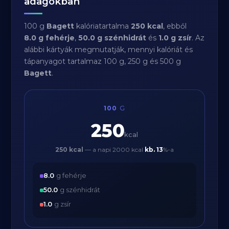
adagokban
100 g
Bagett
kalóriatartalma
250 kcal
, ebből
8.0 g fehérje
,
50.0 g szénhidrát
és
1.0 g zsír
. Az
alábbi kártyák megmutatják, mennyi kalóriát és
tápanyagot tartalmaz 100 g, 250 g és 500 g
Bagett
.
100
G
250
kcal
250 kcal
— a napi 2000 kcal
kb.
13
%-a
8.0
g fehérje
50.0
g szénhidrát
1.0
g zsír