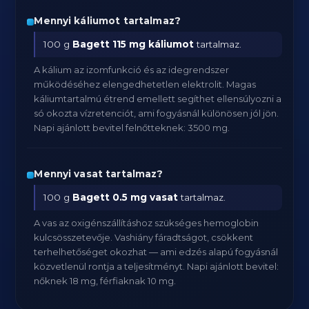
Mennyi káliumot tartalmaz?
100 g
Bagett
115 mg káliumot
tartalmaz.
A kálium az izomfunkció és az idegrendszer
működéséhez elengedhetetlen elektrolit. Magas
káliumtartalmú étrend emellett segíthet ellensúlyozni a
só okozta vízretenciót, ami fogyásnál különösen jól jön.
Napi ajánlott bevitel felnőtteknek: 3500 mg.
Mennyi vasat tartalmaz?
100 g
Bagett
0.5 mg vasat
tartalmaz.
A vas az oxigénszállításhoz szükséges hemoglobin
kulcsösszetevője. Vashiány fáradtságot, csökkent
terhelhetőséget okozhat — ami edzés alapú fogyásnál
közvetlenül rontja a teljesítményt. Napi ajánlott bevitel:
nőknek 18 mg, férfiaknak 10 mg.