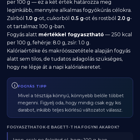
per 100 g — ez a két érték határozza meg
leginkább, mennyire alkalmas fogyókúrás célokra.
Zsírból
1.0 g
-ot, cukorból
0.5 g
-ot és rostból
2.0 g
-
ot tartalmaz 100 g-ban.
Fogyás alatt
mértékkel fogyasztható
— 250 kcal
per 100 g, fehérje: 8.0 g, zsír: 1.0 g.
Kalóriaértéke és makróösszetétele alapján fogyás
alatt sem tilos, de tudatos adagolás szükséges,
hogy ne lépje át a napi kalóriakeretet.
FOGYÁS TIPP
Mivel a tésztája könnyű, könnyebb belőle többet
megenni. Figyelj oda, hogy mindig csak egy kis
darabot, inkább teljes kiőrlésű változatot válassz.
FOGYASZTHATOK-E BAGETT-T HA FOGYNI AKAROK?
Igen, csak ne felejtsd el, hogy 100 g-ban