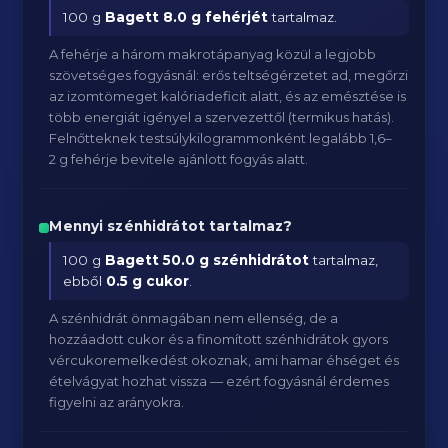
100 g
Bagett
8.0 g fehérjét
tartalmaz.
A fehérje a három makrotápanyag közül a legjobb
szövetséges fogyásnál: erős teltségérzetet ad, megőrzi
az izomtömeget kalóriadeficit alatt, és az emésztése is
több energiát igényel a szervezettől (termikus hatás).
Felnőtteknek testsúlykilogrammonként legalább 1,6–
2 g fehérje bevitele ajánlott fogyás alatt.
Mennyi szénhidrátot tartalmaz?
100 g
Bagett
50.0 g szénhidrátot
tartalmaz,
ebből
0.5 g cukor
.
A szénhidrát önmagában nem ellenség, de a
hozzáadott cukor és a finomított szénhidrátok gyors
vércukoremelkedést okoznak, ami hamar éhséget és
ételvágyat hozhat vissza — ezért fogyásnál érdemes
figyelni az arányokra.