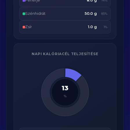
Fehérje
8.0 g
14%
Szénhidrát
50.0 g
85%
Zsír
1.0 g
1%
NAPI KALÓRIACÉL TELJESÍTÉSE
13
%