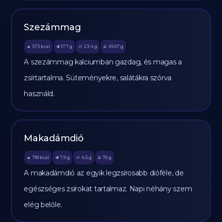
Szezámmag
573
kcal
17.7
g
23.4
g
49.67
g
🔥
🥩
🥔
🫒
A szezámmag kalciumban gazdag, és magas a
zsírtartalma. Süteményekre, salátákra szórva
használd.
Makadámdió
718
kcal
7.9
g
4.5
g
76
g
🔥
🥩
🥔
🫒
A makadámdió az egyik legzsírosabb dióféle, de
egészséges zsírokat tartalmaz. Napi néhány szem
elég belőle.