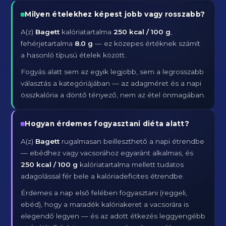
Milyen ételekhez képest jobb vagy rosszabb?
A(z)
Bagett
kalóriatartalma
250 kcal / 100 g
,
fehérjetartalma
8.0 g
— ez közepes értéknek számít
a hasonló típusú ételek között.
Fogyás alatt sem az egyik legjobb, sem a legrosszabb
választás a kategóriájában — az adagméret és a napi
összkalória a döntő tényező, nem az étel önmagában.
Hogyan érdemes fogyasztani diéta alatt?
A(z)
Bagett
rugalmasan beilleszthető a napi étrendbe
— ebédhez vagy vacsorához egyaránt alkalmas, és
250 kcal / 100 g
kalóriatartalma mellett tudatos
adagolással fér bele a kalóriadeficites étrendbe.
Érdemes a nap első felében fogyasztani (reggeli,
ebéd), hogy a maradék kalóriakeret a vacsorára is
elegendő legyen — és az adott étkezés leggyengébb