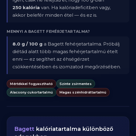
250 kalória
van. Ha kalóriadeficitben vagy,
akkor belefér minden étel — és ez is.
MENNYI A BAGETT FEHÉRJETARTALMA?
8.0 g / 100 g
a Bagett fehérjetartalma. Próbálj
diétád alatt több magas fehérjetartalmú ételt
enni — ez segíthet az éhségérzet
csökkentésében és izomzatod megőrzésében.
Mértékkel fogyasztható
Szinte zsírmentes
Alacsony cukortartalmú
Magas szénhidráttartalmú
Bagett
kalóriatartalma különböző