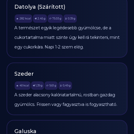
Datolya (Szárított)
282
kcal
2.45
g
75.03
g
0.39
g
🔥
🥩
🥔
🫒
A természet egyik legédesebb gyümölcse, de a
cukortartalma miatt szinte úgy kell rá tekinteni, mint
egy cukorkára. Napi 1-2 szem elég.
Szeder
40
kcal
1,39
g
9,61
g
0,49
g
🔥
🥩
🥔
🫒
A szeder alacsony kalóriatartalmú, rostban gazdag
gyümölcs. Frissen vagy fagyasztva is fogyasztható.
Galuska