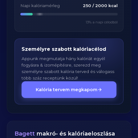
Napi kalóriamérleg
250
/
2000
kcal
13
% a napi célodból
Személyre szabott kalóriacélod
Appunk megmutatja hány kalóriát egyél
fogyásra & izomépítésre, szerezd meg
személyre szabott kalória terved és válogass
több száz receptünk közül!
Kalória tervem megkapom
Bagett
makró- és kalóriaeloszlása