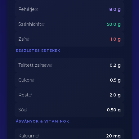
Fehérje
8.0
g
Szénhidrát
50.0
g
Zsír
1.0
g
RÉSZLETES ÉRTÉKEK
Telített zsírsav
0.2
g
Cukor
0.5
g
Rost
2.0
g
Só
0.50
g
ÁSVÁNYOK & VITAMINOK
Kalcium
20
mg