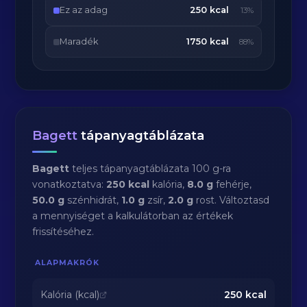
Ez az adag
250 kcal
13%
Maradék
1750 kcal
88%
Bagett
tápanyagtáblázata
Bagett
teljes tápanyagtáblázata 100 g-ra
vonatkoztatva:
250 kcal
kalória,
8.0 g
fehérje,
50.0 g
szénhidrát,
1.0 g
zsír,
2.0 g
rost. Változtasd
a mennyiséget a kalkulátorban az értékek
frissítéséhez.
ALAPMAKRÓK
Kalória (kcal)
250
kcal