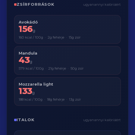
ZSÍRFORRÁSOK
ugyanannyi kalóriáért
Avokádó
156
g
160 kcal / 100g · 2g fehérje · 15g zsír
Mandula
43
g
579 kcal / 100g · 21g fehérje · 50g zsír
Mozzarella light
133
g
188 kcal / 100g · 18g fehérje · 13g zsír
ITALOK
ugyanannyi kalóriáért