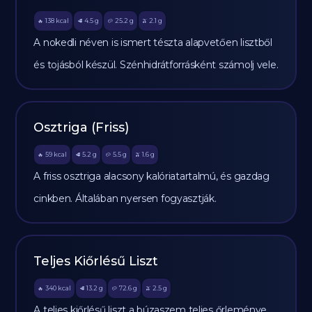
138
kcal
4.5
g
25.2
g
2.1
g
🔥
🥩
🥔
🫒
A nokedli néven is ismert tészta alapvetően lisztből
és tojásból készül. Szénhidrátforrásként számolj vele.
Osztriga (Friss)
59
kcal
5.2
g
5.5
g
1.6
g
🔥
🥩
🥔
🫒
A friss osztriga alacsony kalóriatartalmú, és gazdag
cinkben. Általában nyersen fogyasztják.
Teljes Kiőrlésű Liszt
340
kcal
13.2
g
72.6
g
2.5
g
🔥
🥩
🥔
🫒
A teljes kiőrlésű liszt a búzaszem teljes őrleménye,