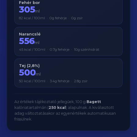
Fehér bor
305
ml
82 kcal / 100ml · 0g fehérje · 0g zsír
Narancslé
556
ml
45 kcal / 100ml · 0.7g fehérje · 10g szénhidrát
Tej (2,8%)
500
ml
50 kcal / 100ml · 3.4g fehérje · 2.8g zsír
Az értékek tájékoztató jellegűek, 100 g
Bagett
kalóriatartalmán (
250 kcal
) alapulnak. A kiválasztott
adag változtatásakor az egyenértékek automatikusan
frissülnek.