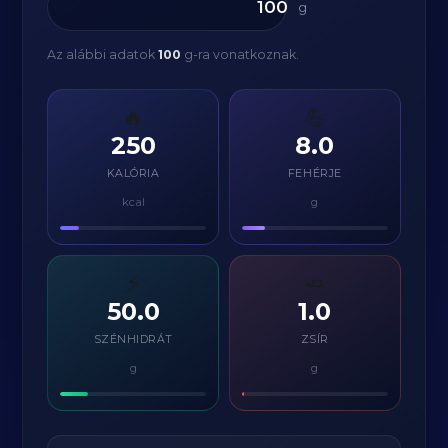
g
Az alábbi adatok
100
g-ra vonatkoznak.
🔥
💪
250
8.0
KALÓRIA
FEHÉRJE
kcal
g
⚡
🧈
50.0
1.0
SZÉNHIDRÁT
ZSÍR
g
g