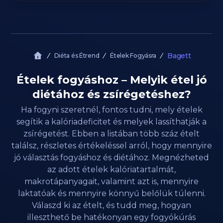
Bagett
Diéta és Étrend
Ételek Fogyásra
Ételek fogyáshoz – Melyik étel jó
diétához és zsírégetéshez?
Ha fogyni szeretnél, fontos tudni, mely ételek
segítik a kalóriadeficitet és melyek lassíthatják a
zsírégetést. Ebben a listában több száz ételt
találsz, részletes értékeléssel arról, hogy mennyire
jó választás fogyáshoz és diétához. Megnézheted
az adott ételek kalóriatartalmát,
makrotápanyagait, valamint azt is, mennyire
laktatóak és mennyire könnyű belőlük túlenni.
Válaszd ki az ételt, és tudd meg, hogyan
illeszthető be hatékonyan egy fogyókúrás