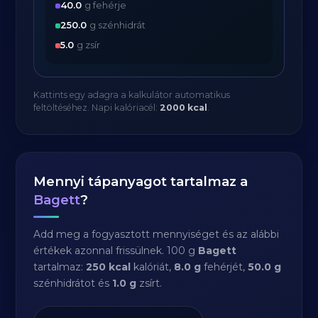
40.0
g fehérje
250.0
g szénhidrát
5.0
g zsír
Kattints egy adagra a kalkulátor automatikus
feltöltéséhez. Napi kalóriacél:
2000 kcal
.
Mennyi tápanyagot tartalmaz a
Bagett
?
Add meg a fogyasztott mennyiséget és az alábbi
értékek azonnal frissülnek. 100 g
Bagett
tartalmaz:
250 kcal
kalóriát,
8.0 g
fehérjét,
50.0 g
szénhidrátot és
1.0 g
zsírt.