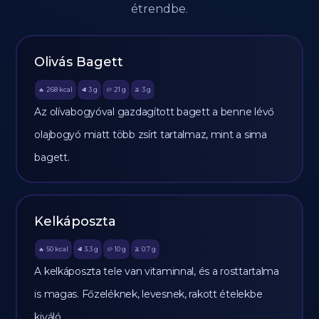
étrendbe.
Olivás Bagett
268
kcal
3
g
21
g
3
g
🔥
🥩
🥔
🫒
Az olívabogyóval gazdagított bagett a benne lévő
olajbogyó miatt több zsírt tartalmaz, mint a sima
bagett.
Kelkáposzta
50
kcal
3.3
g
10
g
0.7
g
🔥
🥩
🥔
🫒
A kelkáposzta tele van vitaminnal, és a rosttartalma
is magas. Főzeléknek, levesnek, rakott ételekbe
kiváló.