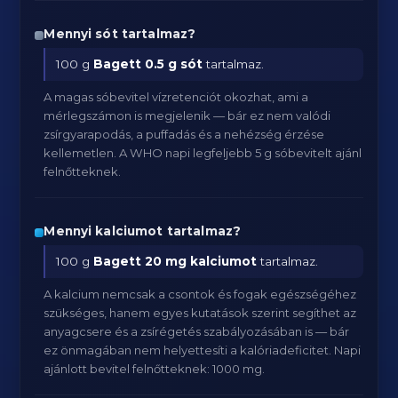
Mennyi sót tartalmaz?
100 g
Bagett
0.5 g sót
tartalmaz.
A magas sóbevitel vízretenciót okozhat, ami a
mérlegszámon is megjelenik — bár ez nem valódi
zsírgyarapodás, a puffadás és a nehézség érzése
kellemetlen. A WHO napi legfeljebb 5 g sóbevitelt ajánl
felnőtteknek.
Mennyi kalciumot tartalmaz?
100 g
Bagett
20 mg kalciumot
tartalmaz.
A kalcium nemcsak a csontok és fogak egészségéhez
szükséges, hanem egyes kutatások szerint segíthet az
anyagcsere és a zsírégetés szabályozásában is — bár
ez önmagában nem helyettesíti a kalóriadeficitet. Napi
ajánlott bevitel felnőtteknek: 1000 mg.