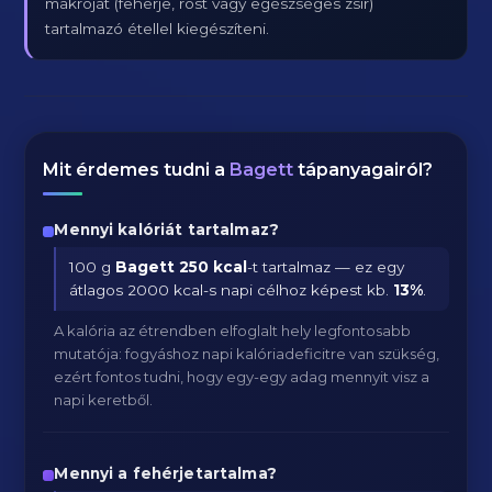
makróját (fehérje, rost vagy egészséges zsír)
tartalmazó étellel kiegészíteni.
Mit érdemes tudni a
Bagett
tápanyagairól?
Mennyi kalóriát tartalmaz?
100 g
Bagett
250 kcal
-t tartalmaz — ez egy
átlagos 2000 kcal-s napi célhoz képest kb.
13
%
.
A kalória az étrendben elfoglalt hely legfontosabb
mutatója: fogyáshoz napi kalóriadeficitre van szükség,
ezért fontos tudni, hogy egy-egy adag mennyit visz a
napi keretből.
Mennyi a fehérjetartalma?