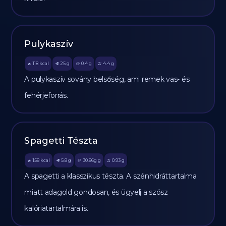
Pulykaszív
118
kcal
25
g
0.4
g
4.4
g
🔥
🥩
🥔
🫒
A pulykaszív sovány belsőség, ami remek vas- és
fehérjeforrás.
Spagetti Tészta
158
kcal
5.8
g
30.86g
g
0.93
g
🔥
🥩
🥔
🫒
A spagetti a klasszikus tészta. A szénhidráttartalma
miatt adagold gondosan, és ügyelj a szósz
kalóriatartalmára is.