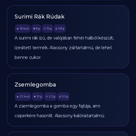
Surimi Rák Rúdak
95
kcal
8
g
15
g
0.8
g
🔥
🥩
🥔
🫒
A surimi rák ízű, de valójában fehér halból készült,
ízesített termék. Alacsony zsírtartalmú, de lehet
benne cukor.
Zsemlegomba
22
kcal
3.1
g
2.3
g
0.3
g
🔥
🥩
🥔
🫒
A zsemlegomba a gomba egy fajtája, ami
csiperkére hasonlít. Alacsony kalóriatartalmú.