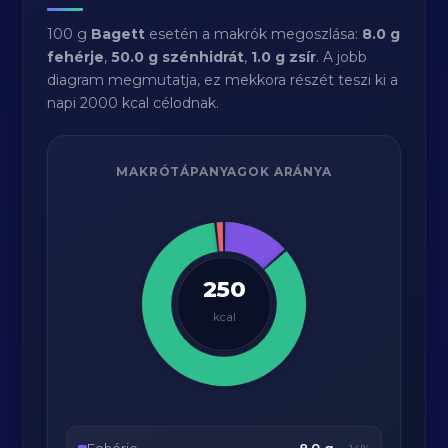
100 g
Bagett
esetén a makrók megoszlása:
8.0 g
fehérje
,
50.0 g szénhidrát
,
1.0 g zsír
. A jobb
diagram megmutatja, ez mekkora részét teszi ki a
napi 2000 kcal célodnak.
MAKRÓTÁPANYAGOK ARÁNYA
250
kcal