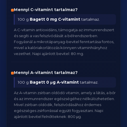
Mennyi C-vitamint tartalmaz?
100 g
Bagett
0 mg C-vitamint
tartalmaz.
A C-vitamin antioxidáns, támogatja az immunrendszert
és segíti a vas felszívódását a bélrendszerben.
Fogyásnál a mikrotápanyag-bevitel fenntartása fontos,
mivel a kalóriakorlátozás könnyen vitaminhiányhoz
vezethet. Napi ajánlott bevitel: 80 mg.
Mennyi A-vitamint tartalmaz?
100 g
Bagett
0 μg A-vitamint
tartalmaz.
Az A-vitamin zsírban oldódó vitamin, amely a látás, a bőr
és az immunrendszer egészségéhez nélkülözhetetlen.
Mivel zsírban oldódik, felszívódásához érdemes
egészséges zsírforrással együtt fogyasztani. Napi
ajánlott bevitel felnőtteknek: 800 μg.