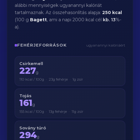
alábbi mennyiségek ugyanannyi kalóriát
tartalmaznak. Az összehasonlítás alapja:
250 kcal
(100 g
Bagett
, ami a napi 2000 kcal cél
kb.
13
%-
a).
FEHÉRJEFORRÁSOK
ugyanannyi kalóriáért
Csirkemell
227
g
110 kcal / 100g · 23g fehérje · 1g zsír
Tojás
161
g
155 kcal / 100g · 13g fehérje · 11g zsír
Sovány túró
294
g