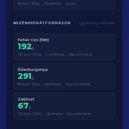
85 kcal / 100g · 12g fehérje · 4g zsír
SZÉNHIDRÁTFORRÁSOK
ugyanannyi kalóriáért
Fehér rizs (főtt)
192
g
130 kcal / 100g · 2.4g fehérje · 28g szénhidrát
Édesburgonya
291
g
86 kcal / 100g · 1.6g fehérje · 20g szénhidrát
Zabliszt
67
g
375 kcal / 100g · 13g fehérje · 60g szénhidrát