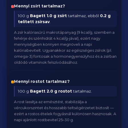
Mennyi zsírt tartalmaz?
100 g
Bagett
1.0 g zsírt
tartalmaz, ebből
0.2 g
telített zsírsav
.
A zsír kalóriasűrű makrotápanyag (9 kcal/g, szemben a
fehérje és szénhidrát 4 kcal/g-jával), ezért nagy
mennyiségben könnyen megnöveli a napi
kalóriabevitelt. Ugyanakkor az egészséges zsírok (pl.
omega-3) fontosak a hormonegyensúlyhoz és a zsírban
oldódó vitaminok felszívódásához.
Mennyi rostot tartalmaz?
100 g
Bagett
2.0 g rostot
tartalmaz.
A rost lassítja az emésztést, stabilizálja a
vércukorszintet és hosszabb teltségérzetet biztosít —
ezért a rostos ételek fogyásnál különösen hasznosak. A
napi ajánlott rostbevitel 25–30 g.