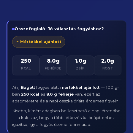
Összefoglaló: Jó választás fogyáshoz?
~ Mértékkel ajánlott
250
8.0g
1.0g
2.0g
KCAL
FEHÉRJE
ZSÍR
ROST
A(z)
Bagett
fogyás alatt
mértékkel ajánlott
— 100 g-
ban
250 kcal
és
8.0 g fehérje
van, ezért az
adagméretre és a napi összkalóriára érdemes figyelni.
Kisebb, kimért adagban beilleszthető a napi étrendbe
— a kulcs az, hogy a többi étkezés kalóriáját ehhez
igazítsd, így a fogyás üteme fennmarad.