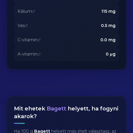
Kálium
115
mg
Vas
0.5
mg
C-vitamin
0.0
mg
A-vitamin
0
μg
Mit ehetek
Bagett
helyett, ha fogyni
akarok?
Ha 100 g
Bagett
helyett más ételt választasz, az