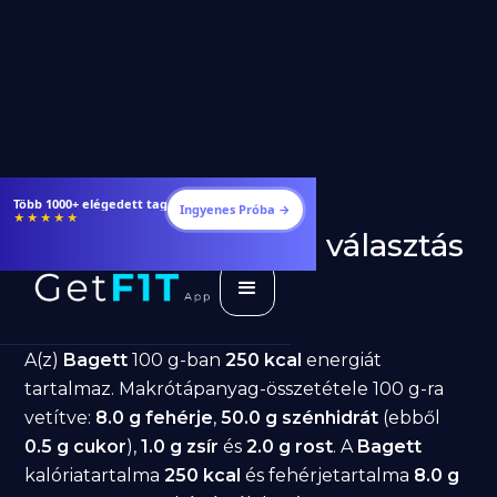
Étrendek, receptek és edzéstervek
Ingyenes Próba →
★★★★★
Bagett fogyásra: jó választás
diéta alatt?
GetFIT App
Írta -
March 19, 2026
A(z)
Bagett
100 g-ban
250 kcal
energiát
tartalmaz. Makrótápanyag-összetétele 100 g-ra
vetítve:
8.0 g fehérje
,
50.0 g szénhidrát
(ebből
0.5 g cukor
),
1.0 g zsír
és
2.0 g rost
. A
Bagett
kalóriatartalma
250 kcal
és fehérjetartalma
8.0 g