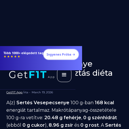
Étrendek, receptek és edzéstervek
Ingyenes Próba →
★★★★★
Sertés Vesepecsenye
fogyásra: jó választás diéta
alatt?
GetFIT App
Írta -
March 19, 2026
A(z)
Sertés Vesepecsenye
100 g-ban
168 kcal
energiát tartalmaz. Makrótápanyag-összetétele
100 g-ra vetítve:
20.48 g fehérje
,
0 g szénhidrát
(ebből
0 g cukor
),
8.96 g zsír
és
0 g rost
. A
Sertés