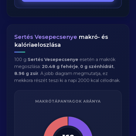
Sertés Vesepecsenye
makró- és
kalóriaeloszlása
100 g
Sertés Vesepecsenye
esetén a makrók
megoszlása:
20.48 g fehérje
,
0 g szénhidrát
,
8.96 g zsír
. A jobb diagram megmutatja, ez
mekkora részét teszi ki a napi 2000 kcal célodnak.
MAKRÓTÁPANYAGOK ARÁNYA