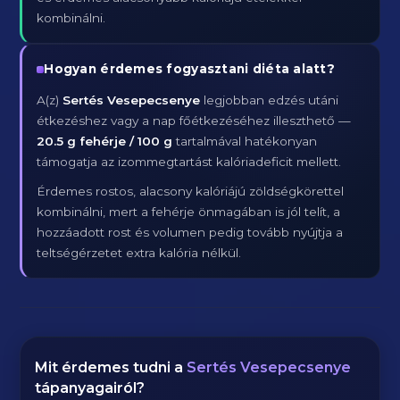
kombinálni.
Hogyan érdemes fogyasztani diéta alatt?
A(z)
Sertés Vesepecsenye
legjobban edzés utáni
étkezéshez vagy a nap főétkezéséhez illeszthető —
20.5 g fehérje / 100 g
tartalmával hatékonyan
támogatja az izommegtartást kalóriadeficit mellett.
Érdemes rostos, alacsony kalóriájú zöldségkörettel
kombinálni, mert a fehérje önmagában is jól telít, a
hozzáadott rost és volumen pedig tovább nyújtja a
teltségérzetet extra kalória nélkül.
Mit érdemes tudni a
Sertés Vesepecsenye
tápanyagairól?