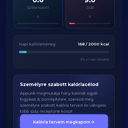
SZÉNHIDRÁT
ZSÍR
g
g
Napi kalóriamérleg
168
/
2000
kcal
8
% a napi célodból
Személyre szabott kalóriacélod
Appunk megmutatja hány kalóriát egyél
fogyásra & izomépítésre, szerezd meg
személyre szabott kalória terved és válogass
több száz receptünk közül!
Kalória tervem megkapom