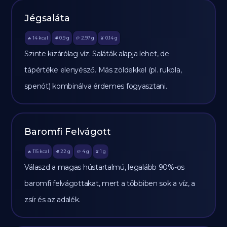
Jégsaláta
14
kcal
0.9
g
2.97
g
0.14
g
🔥
🥩
🥔
🫒
Szinte kizárólag víz. Saláták alapja lehet, de
tápértéke elenyésző. Más zöldekkel (pl. rukola,
spenót) kombinálva érdemes fogyasztani.
Baromfi Felvágott
115
kcal
22
g
4
g
1
g
🔥
🥩
🥔
🫒
Válaszd a magas hústartalmú, legalább 90%-os
baromfi felvágottakat, mert a többiben sok a víz, a
zsír és az adalék.