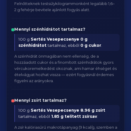
Felnőtteknek testsúlykilogrammonként legalább 1,6–
2 g fehérje bevitele ajánlott fogyás alatt.
Mennyi szénhidrátot tartalmaz?
100 g
Sertés Vesepecsenye
0 g
szénhidrátot
tartalmaz, ebből
0 g cukor
.
A szénhidrát önmagában nem ellenség, de a
hozzáadott cukor és a finomított szénhidrátok gyors
vércukoremelkedést okoznak, ami hamar éhséget és
ételvágyat hozhat vissza — ezért fogyásnál érdemes
figyelni az arányokra.
Mennyi zsírt tartalmaz?
100 g
Sertés Vesepecsenye
8.96 g zsírt
tartalmaz, ebből
1.85 g telített zsírsav
.
A zsír kalóriasűrű makrotápanyag (9 kcal/g, szemben a