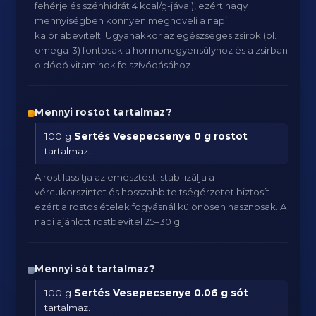
fehérje és szénhidrát 4 kcal/g-jával), ezért nagy
mennyiségben könnyen megnöveli a napi
kalóriabevitelt. Ugyanakkor az egészséges zsírok (pl.
omega-3) fontosak a hormonegyensúlyhoz és a zsírban
oldódó vitaminok felszívódásához.
Mennyi rostot tartalmaz?
100 g
Sertés Vesepecsenye
0 g rostot
tartalmaz.
A rost lassítja az emésztést, stabilizálja a
vércukorszintet és hosszabb teltségérzetet biztosít —
ezért a rostos ételek fogyásnál különösen hasznosak. A
napi ajánlott rostbevitel 25–30 g.
Mennyi sót tartalmaz?
100 g
Sertés Vesepecsenye
0.06 g sót
tartalmaz.