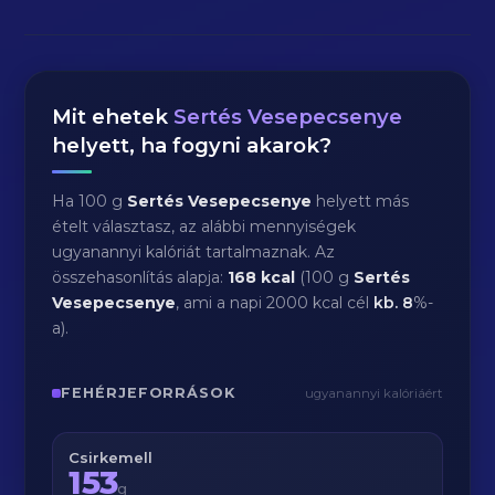
Mit ehetek
Sertés Vesepecsenye
helyett, ha fogyni akarok?
Ha 100 g
Sertés Vesepecsenye
helyett más
ételt választasz, az alábbi mennyiségek
ugyanannyi kalóriát tartalmaznak. Az
összehasonlítás alapja:
168 kcal
(100 g
Sertés
Vesepecsenye
, ami a napi 2000 kcal cél
kb.
8
%-
a).
FEHÉRJEFORRÁSOK
ugyanannyi kalóriáért
Csirkemell
153
g