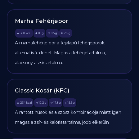
Marha Fehérjepor
380
kcal
85
g
0.5
g
2.5
g
🔥
🥩
🥔
🫒
A marhafehérje-por a tejalapú fehérjeporok
alternatívája lehet. Magas a fehérjetartalma,
alacsony a zsírtartalma.
Classic Kosár (KFC)
264
kcal
12.2
g
17.8
g
15.6
g
🔥
🥩
🥔
🫒
A rántott húsok és a szósz kombinációja miatt igen
magas a zsír- és kalóriatartalma, jobb elkerülni.