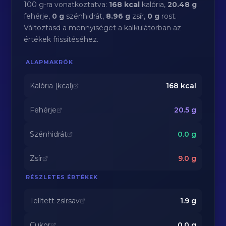
100 g-ra vonatkoztatva:
168 kcal
kalória,
20.48 g
fehérje,
0 g
szénhidrát,
8.96 g
zsír,
0 g
rost.
Változtasd a mennyiséget a kalkulátorban az
értékek frissítéséhez.
ALAPMAKRÓK
Kalória (kcal)
168
kcal
Fehérje
20.5
g
Szénhidrát
0.0
g
Zsír
9.0
g
RÉSZLETES ÉRTÉKEK
Telített zsírsav
1.9
g
Cukor
0.0
g