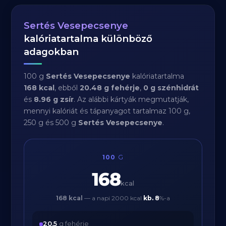
Sertés Vesepecsenye
kalóriatartalma különböző
adagokban
100 g
Sertés Vesepecsenye
kalóriatartalma
168 kcal
, ebből
20.48 g fehérje
,
0 g szénhidrát
és
8.96 g zsír
. Az alábbi kártyák megmutatják,
mennyi kalóriát és tápanyagot tartalmaz 100 g,
250 g és 500 g
Sertés Vesepecsenye
.
100
G
168
kcal
168 kcal
— a napi 2000 kcal
kb.
8
%-a
20.5
g fehérje