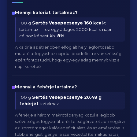
Mennyi kalóriát tartalmaz?
100 g
Sertés Vesepecsenye
168 kcal
-t
tartalmaz — ez egy átlagos 2000 kcal-s napi
célhoz képest kb.
8
%
.
A kalória az étrendben elfoglalt hely legfontosabb
mutatója: fogyáshoz napi kalóriadeficitre van szükség,
ezért fontos tudni, hogy egy-egy adag mennyit visz a
napi keretből.
Mennyi a fehérjetartalma?
100 g
Sertés Vesepecsenye
20.48 g
fehérjét
tartalmaz.
A fehérje a három makrotápanyag közül a legjobb
szövetséges fogyásnál: erős teltségérzetet ad, megőrzi
az izomtömeget kalóriadeficit alatt, és az emésztése is
több energiát igényel a szervezettől (termikus hatás).