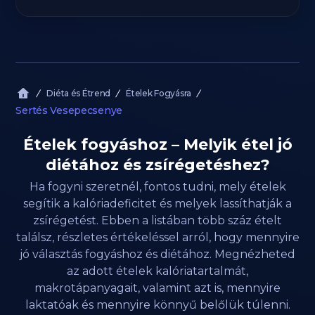
Diéta és Étrend
Ételek Fogyásra
Sertés Vesepecsenye
Ételek fogyáshoz – Melyik étel jó
diétához és zsírégetéshez?
Ha fogyni szeretnél, fontos tudni, mely ételek
segítik a kalóriadeficitet és melyek lassíthatják a
zsírégetést. Ebben a listában több száz ételt
találsz, részletes értékeléssel arról, hogy mennyire
jó választás fogyáshoz és diétához. Megnézheted
az adott ételek kalóriatartalmát,
makrotápanyagait, valamint azt is, mennyire
laktatóak és mennyire könnyű belőlük túlenni.