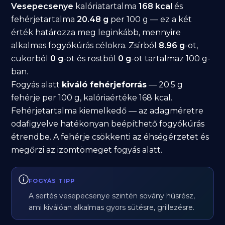
Vesepecsenye
kalóriatartalma
168 kcal
és
fehérjetartalma
20.48 g
per 100 g — ez a két
érték határozza meg leginkább, mennyire
alkalmas fogyókúrás célokra. Zsírból
8.96 g
-ot,
cukorból
0 g
-ot és rostból
0 g
-ot tartalmaz 100 g-
ban.
Fogyás alatt
kiváló fehérjeforrás
— 20.5 g
fehérje per 100 g, kalóriaértéke 168 kcal.
Fehérjetartalma kiemelkedő — az adagméretre
odafigyelve hatékonyan beépíthető fogyókúrás
étrendbe. A fehérje csökkenti az éhségérzetet és
megőrzi az izomtömeget fogyás alatt.
FOGYÁS TIPP
A sertés vesepecsenye szintén sovány húsrész,
ami kiválóan alkalmas gyors sütésre, grillezésre.