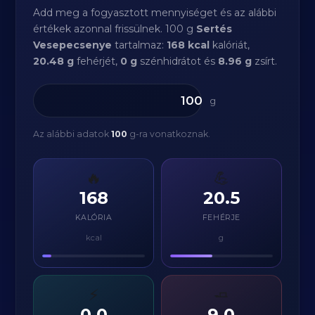
Add meg a fogyasztott mennyiséget és az alábbi
értékek azonnal frissülnek. 100 g
Sertés
Vesepecsenye
tartalmaz:
168 kcal
kalóriát,
20.48 g
fehérjét,
0 g
szénhidrátot és
8.96 g
zsírt.
g
Az alábbi adatok
100
g-ra vonatkoznak.
🔥
💪
168
20.5
KALÓRIA
FEHÉRJE
kcal
g
⚡
🧈
0.0
9.0