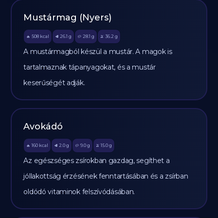
Mustármag (Nyers)
508
kcal
26.1
g
28.1
g
36.2
g
🔥
🥩
🥔
🫒
A mustármagból készül a mustár. A magok is
tartalmaznak tápanyagokat, és a mustár
keserűségét adják.
Avokádó
160
kcal
2.0
g
9.0
g
15.0
g
🔥
🥩
🥔
🫒
Az egészséges zsírokban gazdag, segíthet a
jóllakottság érzésének fenntartásában és a zsírban
oldódó vitaminok felszívódásában.