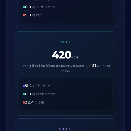
0.0
g szénhidrát
9.0
g zsír
250
G
420
kcal
250 g
Sertés Vesepecsenye
kalóriája:
21
% a napi
célból
51.2
g fehérje
0.0
g szénhidrát
22.4
g zsír
500
G