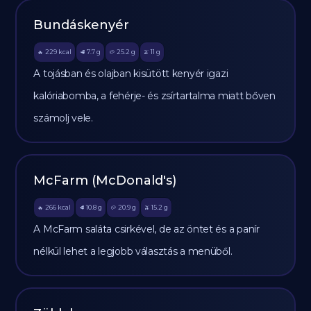
Bundáskenyér
229
kcal
7.7
g
25.2
g
11
g
🔥
🥩
🥔
🫒
A tojásban és olajban kisütött kenyér igazi
kalóriabomba, a fehérje- és zsírtartalma miatt bőven
számolj vele.
McFarm (McDonald's)
266
kcal
10.8
g
20.9
g
15.2
g
🔥
🥩
🥔
🫒
A McFarm saláta csirkével, de az öntet és a panír
nélkül lehet a legjobb választás a menüből.