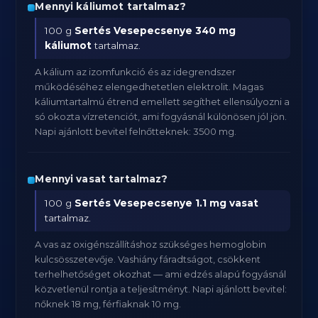
Mennyi káliumot tartalmaz?
100 g
Sertés Vesepecsenye
340 mg
káliumot
tartalmaz.
A kálium az izomfunkció és az idegrendszer
működéséhez elengedhetetlen elektrolit. Magas
káliumtartalmú étrend emellett segíthet ellensúlyozni a
só okozta vízretenciót, ami fogyásnál különösen jól jön.
Napi ajánlott bevitel felnőtteknek: 3500 mg.
Mennyi vasat tartalmaz?
100 g
Sertés Vesepecsenye
1.1 mg vasat
tartalmaz.
A vas az oxigénszállításhoz szükséges hemoglobin
kulcsösszetevője. Vashiány fáradtságot, csökkent
terhelhetőséget okozhat — ami edzés alapú fogyásnál
közvetlenül rontja a teljesítményt. Napi ajánlott bevitel:
nőknek 18 mg, férfiaknak 10 mg.