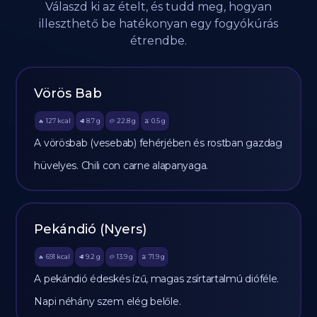
Válaszd ki az ételt, és tudd meg, hogyan
illeszthető be hatékonyan egy fogyókúrás
étrendbe.
Vörös Bab
127
kcal
8.7
g
22.8
g
0.5
g
🔥
🥩
🥔
🫒
A vörösbab (vesebab) fehérjében és rostban gazdag
hüvelyes. Chili con carne alapanyaga.
Pekándió (Nyers)
691
kcal
9.2
g
13.9
g
71.9
g
🔥
🥩
🥔
🫒
A pekándió édeskés ízű, magas zsírtartalmú dióféle.
Napi néhány szem elég belőle.