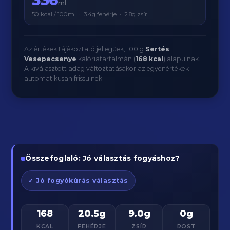
ml
50 kcal / 100ml · 3.4g fehérje · 2.8g zsír
Az értékek tájékoztató jellegűek, 100 g
Sertés
Vesepecsenye
kalóriatartalmán (
168 kcal
) alapulnak.
A kiválasztott adag változtatásakor az egyenértékek
automatikusan frissülnek.
Összefoglaló: Jó választás fogyáshoz?
✓ Jó fogyókúrás választás
168
20.5g
9.0g
0g
KCAL
FEHÉRJE
ZSÍR
ROST