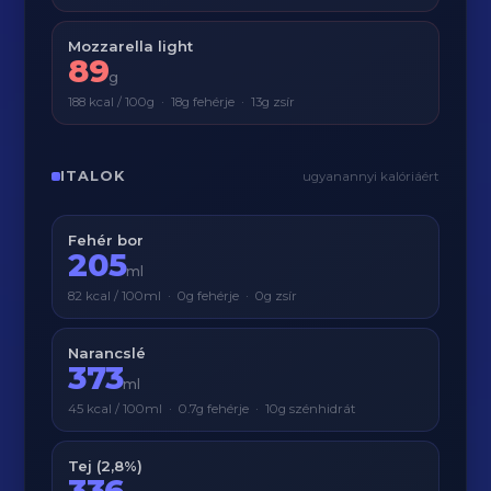
Mozzarella light
89
g
188 kcal / 100g · 18g fehérje · 13g zsír
ITALOK
ugyanannyi kalóriáért
Fehér bor
205
ml
82 kcal / 100ml · 0g fehérje · 0g zsír
Narancslé
373
ml
45 kcal / 100ml · 0.7g fehérje · 10g szénhidrát
Tej (2,8%)
336