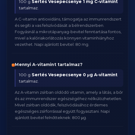
100 g
Sertés Vesepecsenye
1 mg C-vitamint
tartalmaz.
A C-vitamin antioxidáns, támogatja az immunrendszert
és segíti a vas felszívódását a bélrendszerben.
Fogyásnál a mikrotápanyag-bevitel fenntartása fontos,
mivel a kalóriakorlátozás könnyen vitaminhiányhoz
vezethet. Napi ajánlott bevitel: 80 mg.
Mennyi A-vitamint tartalmaz?
100 g
Sertés Vesepecsenye
0 μg A-vitamint
tartalmaz.
Az A-vitamin zsírban oldódó vitamin, amely a látás, a bőr
és az immunrendszer egészségéhez nélkülözhetetlen.
Mivel zsírban oldódik, felszívódásához érdemes
egészséges zsírforrással együtt fogyasztani. Napi
ajánlott bevitel felnőtteknek: 800 μg.