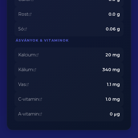
Rost
0.0
g
Só
0.06
g
ÁSVÁNYOK & VITAMINOK
Kalcium
20
mg
Kálium
340
mg
Vas
1.1
mg
C-vitamin
1.0
mg
A-vitamin
0
μg