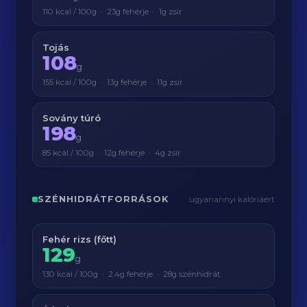
110 kcal / 100g · 23g fehérje · 1g zsír
Tojás
108
g
155 kcal / 100g · 13g fehérje · 11g zsír
Sovány túró
198
g
85 kcal / 100g · 12g fehérje · 4g zsír
SZÉNHIDRÁTFORRÁSOK
ugyanannyi kalóriáért
Fehér rizs (főtt)
129
g
130 kcal / 100g · 2.4g fehérje · 28g szénhidrát