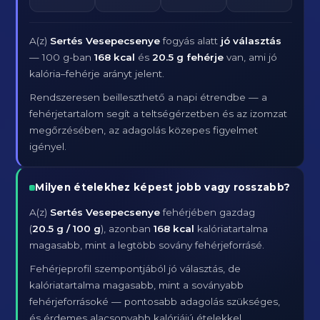
A(z)
Sertés Vesepecsenye
fogyás alatt
jó választás
— 100 g-ban
168 kcal
és
20.5 g fehérje
van, ami jó
kalória–fehérje arányt jelent.
Rendszeresen beilleszthető a napi étrendbe — a
fehérjetartalom segít a teltségérzetben és az izomzat
megőrzésében, az adagolás közepes figyelmet
igényel.
Milyen ételekhez képest jobb vagy rosszabb?
A(z)
Sertés Vesepecsenye
fehérjében gazdag
(
20.5 g / 100 g
), azonban
168 kcal
kalóriatartalma
magasabb, mint a legtöbb sovány fehérjeforrásé.
Fehérjeprofil szempontjából jó választás, de
kalóriatartalma magasabb, mint a soványabb
fehérjeforrásoké — pontosabb adagolás szükséges,
és érdemes alacsonyabb kalóriájú ételekkel