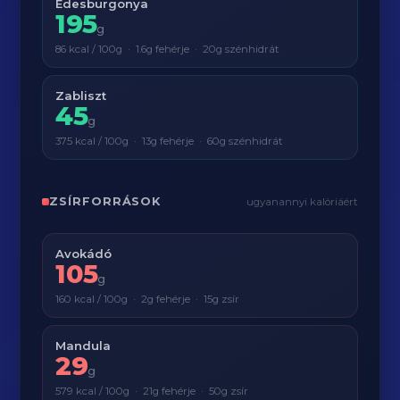
Édesburgonya
195
g
86 kcal / 100g · 1.6g fehérje · 20g szénhidrát
Zabliszt
45
g
375 kcal / 100g · 13g fehérje · 60g szénhidrát
ZSÍRFORRÁSOK
ugyanannyi kalóriáért
Avokádó
105
g
160 kcal / 100g · 2g fehérje · 15g zsír
Mandula
29
g
579 kcal / 100g · 21g fehérje · 50g zsír