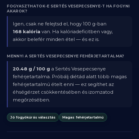
FOGYASZTHATOK-E SERTÉS VESEPECSENYE-T HA FOGYNI
AKAROK?
Igen, csak ne felejtsd el, hogy 100 g-ban
168 kalória
van. Ha kalóriadeficitben vagy,
akkor belefér minden étel — és ez is.
MENNYI A SERTÉS VESEPECSENYE FEHÉRJETARTALMA?
20.48 g / 100 g
a Sertés Vesepecsenye
fehérjetartalma. Próbálj diétád alatt több magas
fehérjetartalmú ételt enni — ez segíthet az
éhségérzet csökkentésében és izomzatod
megőrzésében.
Jó fogyókúrás választás
Magas fehérjetartalmú