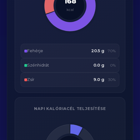
168
kcal
Fehérje
20.5 g
70%
Szénhidrát
0.0 g
0%
Zsír
9.0 g
30%
NAPI KALÓRIACÉL TELJESÍTÉSE