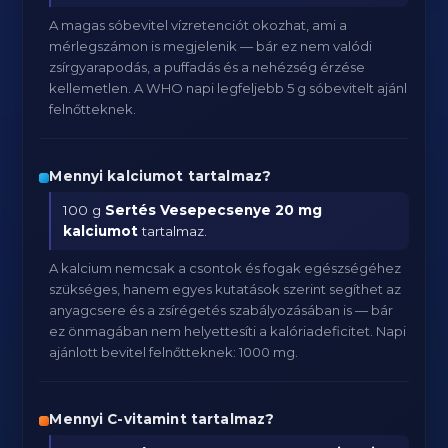
A magas sóbevitel vízretenciót okozhat, ami a
mérlegszámon is megjelenik — bár ez nem valódi
zsírgyarapodás, a puffadás és a nehézség érzése
kellemetlen. A WHO napi legfeljebb 5 g sóbevitelt ajánl
felnőtteknek.
Mennyi kalciumot tartalmaz?
100 g
Sertés Vesepecsenye
20 mg
kalciumot
tartalmaz.
A kalcium nemcsak a csontok és fogak egészségéhez
szükséges, hanem egyes kutatások szerint segíthet az
anyagcsere és a zsírégetés szabályozásában is — bár
ez önmagában nem helyettesíti a kalóriadeficitet. Napi
ajánlott bevitel felnőtteknek: 1000 mg.
Mennyi C-vitamint tartalmaz?