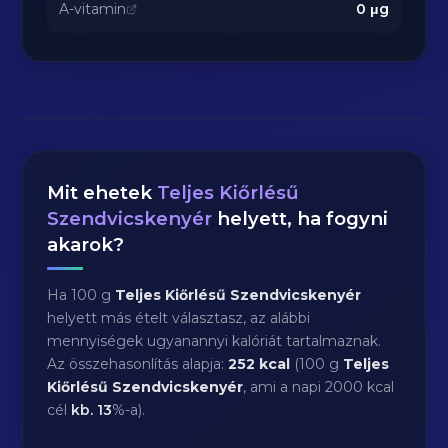
A-vitamin
0
μg
Mit ehetek
Teljes Kiőrlésű
Szendvicskenyér
helyett, ha fogyni
akarok?
Ha 100 g
Teljes Kiőrlésű Szendvicskenyér
helyett más ételt választasz, az alábbi
mennyiségek ugyanannyi kalóriát tartalmaznak.
Az összehasonlítás alapja:
252 kcal
(100 g
Teljes
Kiőrlésű Szendvicskenyér
, ami a napi 2000 kcal
cél
kb.
13
%-a).