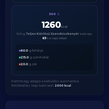
500
G
1260
kcal
500 g
Teljes Kiőrlésű Szendvicskenyér
kalóriája:
63
% a napi célból
60.0
g fehérje
215.0
g szénhidrát
20.0
g zsír
Kattints egy adagra a kalkulátor automatikus
feltöltéséhez. Napi kalóriacél:
2000 kcal
.