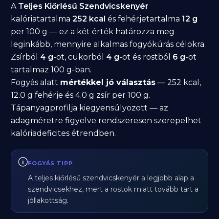
A
Teljes Kiőrlésű Szendvicskenyér
kalóriatartalma
252 kcal
és fehérjetartalma
12 g
per 100 g — ez a két érték határozza meg
leginkább, mennyire alkalmas fogyókúrás célokra.
Zsírból
4 g
-ot, cukorból
4 g
-ot és rostból
6 g
-ot
tartalmaz 100 g-ban.
Fogyás alatt
mértékkel jó választás
— 252 kcal,
12.0 g fehérje és 4.0 g zsír per 100 g.
Tápanyagprofilja kiegyensúlyozott — az
adagméretre figyelve rendszeresen szerepelhet
kalóriadeficites étrendben.
FOGYÁS TIPP
A teljes kiőrlésű szendvicskenyér a legjobb alap a
szendvicsekhez, mert a rostok miatt tovább tart a
jóllakottság.