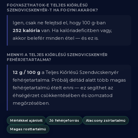
FOGYASZTHATOK-E TELJES KIŐRLÉSŰ
SZENDVICSKENYÉR-T HA FOGYNI AKAROK?
Igen, csak ne felejtsd el, hogy 100 g-ban
252 kalória
van. Ha kalóriadeficitben vagy,
akkor belefér minden étel — és ez is.
MENNYI A TELJES KIŐRLÉSŰ SZENDVICSKENYÉR
FEHÉRJETARTALMA?
12 g / 100 g
a Teljes Kiőrlésű Szendvicskenyér
fehérjetartalma. Próbálj diétád alatt több magas
fehérjetartalmú ételt enni — ez segíthet az
éhségérzet csökkentésében és izomzatod
megőrzésében.
Mértékkel ajánlott
Jó fehérjeforrás
Alacsony zsírtartalmú
Magas rosttartalmú