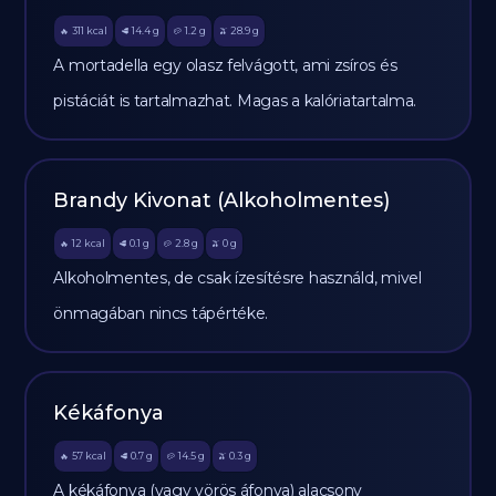
311
kcal
14.4
g
1.2
g
28.9
g
🔥
🥩
🥔
🫒
A mortadella egy olasz felvágott, ami zsíros és
pistáciát is tartalmazhat. Magas a kalóriatartalma.
Brandy Kivonat (Alkoholmentes)
12
kcal
0.1
g
2.8
g
0
g
🔥
🥩
🥔
🫒
Alkoholmentes, de csak ízesítésre használd, mivel
önmagában nincs tápértéke.
Kékáfonya
57
kcal
0.7
g
14.5
g
0.3
g
🔥
🥩
🥔
🫒
A kékáfonya (vagy vörös áfonya) alacsony