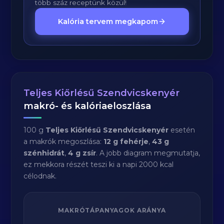
több száz receptünk közül!
Kalória tervem megkapom
Teljes Kiőrlésű Szendvicskenyér
makró- és kalóriaeloszlása
100 g
Teljes Kiőrlésű Szendvicskenyér
esetén
a makrók megoszlása:
12 g fehérje
,
43 g
szénhidrát
,
4 g zsír
. A jobb diagram megmutatja,
ez mekkora részét teszi ki a napi 2000 kcal
célodnak.
MAKRÓTÁPANYAGOK ARÁNYA