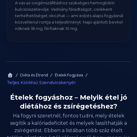
A vas az oxigénszállításhoz szükséges hemoglobin
kulcsösszetevője. Vashiány fáradtságot, csökkent
terhelhetőséget okozhat — ami edzés alapú fogyásnál
közvetlenül rontja a teljesítményt. Napi ajánlott bevitel:
nőknek 18 mg, férfiaknak 10 mg.
Diéta és Étrend
Ételek Fogyásra
Teljes Kiőrlésű Szendvicskenyér
Ételek fogyáshoz – Melyik étel jó
diétához és zsírégetéshez?
Ha fogyni szeretnél, fontos tudni, mely ételek
segítik a kalóriadeficitet és melyek lassíthatják a
zsírégetést. Ebben a listában több száz ételt