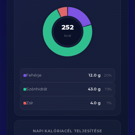
252
kcal
Fehérje
12.0 g
20%
Szénhidrát
43.0 g
73%
Zsír
4.0 g
7%
NAPI KALÓRIACÉL TELJESÍTÉSE