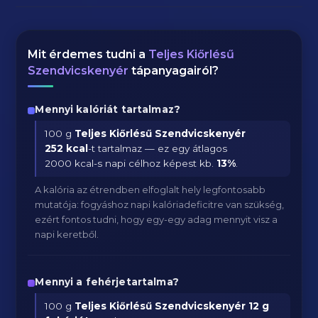
Mit érdemes tudni a
Teljes Kiőrlésű
Szendvicskenyér
tápanyagairól?
Mennyi kalóriát tartalmaz?
100 g
Teljes Kiőrlésű Szendvicskenyér
252 kcal
-t tartalmaz — ez egy átlagos
2000 kcal-s napi célhoz képest kb.
13
%
.
A kalória az étrendben elfoglalt hely legfontosabb
mutatója: fogyáshoz napi kalóriadeficitre van szükség,
ezért fontos tudni, hogy egy-egy adag mennyit visz a
napi keretből.
Mennyi a fehérjetartalma?
100 g
Teljes Kiőrlésű Szendvicskenyér
12 g