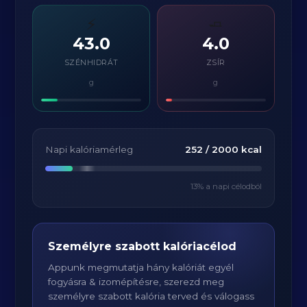
⚡
🧈
43.0
4.0
SZÉNHIDRÁT
ZSÍR
g
g
Napi kalóriamérleg
252
/
2000
kcal
13
% a napi célodból
Személyre szabott kalóriacélod
Appunk megmutatja hány kalóriát egyél
fogyásra & izomépítésre, szerezd meg
személyre szabott kalória terved és válogass