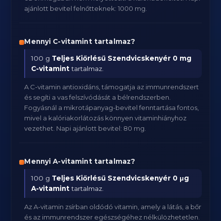
ajánlott bevitel felnőtteknek: 1000 mg.
Mennyi C-vitamint tartalmaz?
100 g
Teljes Kiőrlésű Szendvicskenyér
0 mg
C-vitamint
tartalmaz.
A C-vitamin antioxidáns, támogatja az immunrendszert
és segíti a vas felszívódását a bélrendszerben.
Fogyásnál a mikrotápanyag-bevitel fenntartása fontos,
mivel a kalóriakorlátozás könnyen vitaminhiányhoz
vezethet. Napi ajánlott bevitel: 80 mg.
Mennyi A-vitamint tartalmaz?
100 g
Teljes Kiőrlésű Szendvicskenyér
0 μg
A-vitamint
tartalmaz.
Az A-vitamin zsírban oldódó vitamin, amely a látás, a bőr
és az immunrendszer egészségéhez nélkülözhetetlen.