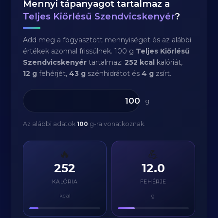
Mennyi tápanyagot tartalmaz a
Teljes Kiőrlésű Szendvicskenyér
?
Add meg a fogyasztott mennyiséget és az alábbi
értékek azonnal frissülnek. 100 g
Teljes Kiőrlésű
Szendvicskenyér
tartalmaz:
252 kcal
kalóriát,
12 g
fehérjét,
43 g
szénhidrátot és
4 g
zsírt.
g
Az alábbi adatok
100
g-ra vonatkoznak.
🔥
💪
252
12.0
KALÓRIA
FEHÉRJE
kcal
g