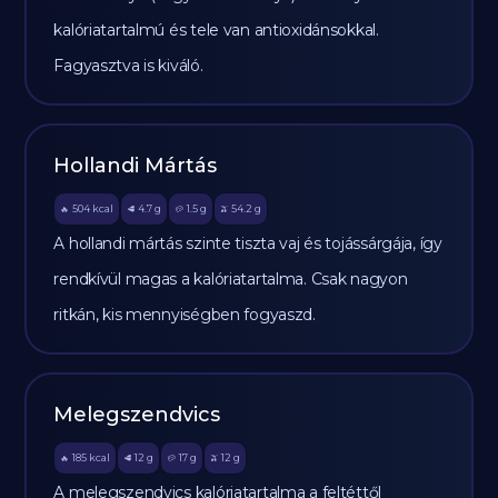
kalóriatartalmú és tele van antioxidánsokkal.
Fagyasztva is kiváló.
Hollandi Mártás
504
kcal
4.7
g
1.5
g
54.2
g
🔥
🥩
🥔
🫒
A hollandi mártás szinte tiszta vaj és tojássárgája, így
rendkívül magas a kalóriatartalma. Csak nagyon
ritkán, kis mennyiségben fogyaszd.
Melegszendvics
185
kcal
12
g
17
g
12
g
🔥
🥩
🥔
🫒
A melegszendvics kalóriatartalma a feltéttől