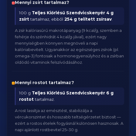
Mennyi zsírt tartalmaz?
100 g
Teljes Kiőrlésű Szendvicskenyér
4 g
zsírt
tartalmaz, ebből
254 g telített zsírsav
.
A zsír kalóriasűrű makrotápanyag (9 kcal/g, szemben a
fehérje és szénhidrát 4 kcal/g-jával), ezért nagy
mennyiségben könnyen megnöveli a napi
kalóriabevitelt. Ugyanakkor az egészséges zsírok (pl.
omega-3) fontosak a hormonegyensúlyhoz és a zsírban
oldódó vitaminok felszívódásához.
Mennyi rostot tartalmaz?
100 g
Teljes Kiőrlésű Szendvicskenyér
6 g
rostot
tartalmaz.
A rost lassítja az emésztést, stabilizálja a
vércukorszintet és hosszabb teltségérzetet biztosít —
ezért a rostos ételek fogyásnál különösen hasznosak. A
napi ajánlott rostbevitel 25–30 g.