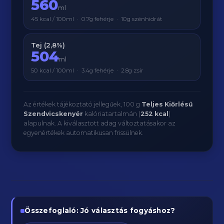
560
ml
45 kcal / 100ml · 0.7g fehérje · 10g szénhidrát
Tej (2,8%)
504
ml
50 kcal / 100ml · 3.4g fehérje · 2.8g zsír
Az értékek tájékoztató jellegűek, 100 g
Teljes Kiőrlésű
Szendvicskenyér
kalóriatartalmán (
252 kcal
)
alapulnak. A kiválasztott adag változtatásakor az
egyenértékek automatikusan frissülnek.
Összefoglaló: Jó választás fogyáshoz?