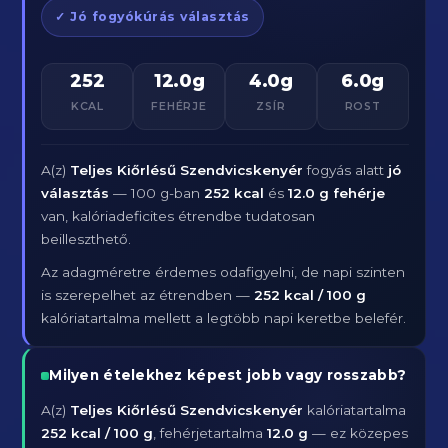
✓ Jó fogyókúrás választás
252
12.0g
4.0g
6.0g
KCAL
FEHÉRJE
ZSÍR
ROST
A(z)
Teljes Kiőrlésű Szendvicskenyér
fogyás alatt
jó
választás
— 100 g-ban
252 kcal
és
12.0 g fehérje
van, kalóriadeficites étrendbe tudatosan
beilleszthető.
Az adagméretre érdemes odafigyelni, de napi szinten
is szerepelhet az étrendben —
252 kcal / 100 g
kalóriatartalma mellett a legtöbb napi keretbe belefér.
Milyen ételekhez képest jobb vagy rosszabb?
A(z)
Teljes Kiőrlésű Szendvicskenyér
kalóriatartalma
252 kcal / 100 g
, fehérjetartalma
12.0 g
— ez közepes