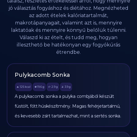
találsz, részletes értékeléssel arról, hogy mennyire
jó választás fogyáshoz és diétához. Megnézheted
az adott ételek kalóriatartalmát,
makrotápanyagait, valamint azt is, mennyire
laktatóak és mennyire könnyű belőlük túlenni.
Válaszd ki az ételt, és tudd meg, hogyan
illeszthető be hatékonyan egy fogyókúrás
étrendbe.
Pulykacomb Sonka
125
kcal
19.6
g
2.9
g
3.9
g
🔥
🥩
🥔
🫒
A pulykacomb sonka a pulyka combjából készült
füstölt, főtt húskészítmény. Magas fehérjetartalmú,
és kevesebb zsírt tartalmazhat, mint a sertés sonka.