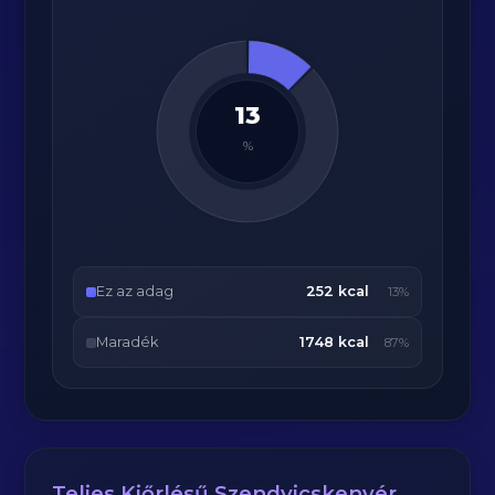
13
%
Ez az adag
252 kcal
13%
Maradék
1748 kcal
87%
Teljes Kiőrlésű Szendvicskenyér