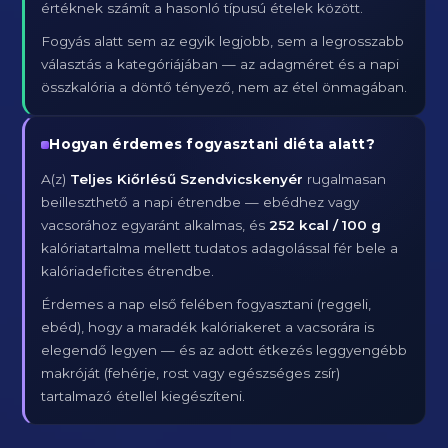
értéknek számít a hasonló típusú ételek között.
Fogyás alatt sem az egyik legjobb, sem a legrosszabb
választás a kategóriájában — az adagméret és a napi
összkalória a döntő tényező, nem az étel önmagában.
Hogyan érdemes fogyasztani diéta alatt?
A(z)
Teljes Kiőrlésű Szendvicskenyér
rugalmasan
beilleszthető a napi étrendbe — ebédhez vagy
vacsorához egyaránt alkalmas, és
252 kcal / 100 g
kalóriatartalma mellett tudatos adagolással fér bele a
kalóriadeficites étrendbe.
Érdemes a nap első felében fogyasztani (reggeli,
ebéd), hogy a maradék kalóriakeret a vacsorára is
elegendő legyen — és az adott étkezés leggyengébb
makróját (fehérje, rost vagy egészséges zsír)
tartalmazó étellel kiegészíteni.