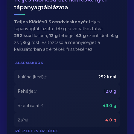
tápanyagtáblázata
Teljes Kiőrlésű Szendvicskenyér
teljes
tápanyagtáblázata 100 g-ra vonatkoztatva:
252 kcal
kalória,
12 g
fehérje,
43 g
szénhidrát,
4 g
zsír,
6 g
rost. Változtasd a mennyiséget a
kalkulátorban az értékek frissítéséhez.
ALAPMAKRÓK
Kalória (kcal)
252
kcal
Fehérje
12.0
g
Szénhidrát
43.0
g
Zsír
4.0
g
RÉSZLETES ÉRTÉKEK