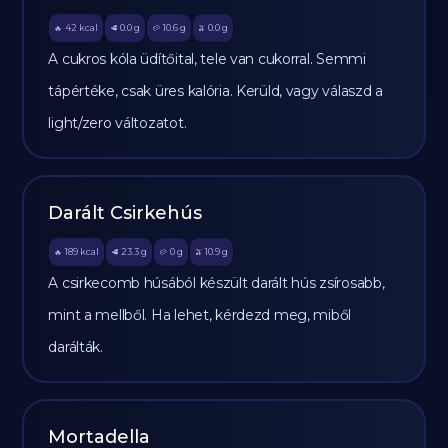
42
kcal
0.0
g
10.6
g
0.0
g
🔥
🥩
🥔
🫒
A cukros kóla üdítőital, tele van cukorral. Semmi
tápértéke, csak üres kalória. Kerüld, vagy válaszd a
light/zero változatot.
Darált Csirkehús
189
kcal
23.3
g
0
g
10.9
g
🔥
🥩
🥔
🫒
A csirkecomb húsából készült darált hús zsírosabb,
mint a mellből. Ha lehet, kérdezd meg, miből
darálták.
Mortadella