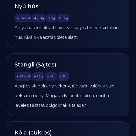
Nyúlhús
136
kcal
21.8
g
0
g
5.4
g
🔥
🥩
🥔
🫒
A nyúlhús rendkívül sovány, magas fehérjetartalmú
hús. Kiváló választás diéta alatt.
Stangli (Sajtos)
551
kcal
7.3
g
45
g
38
g
🔥
🥩
🥔
🫒
A sajtos stangli egy vékony, rágcsálnivalónak való
péksütemény. Magas a kalóriatartalma, mint a
leveles tésztás dolgoknak általában.
Kóla (cukros)