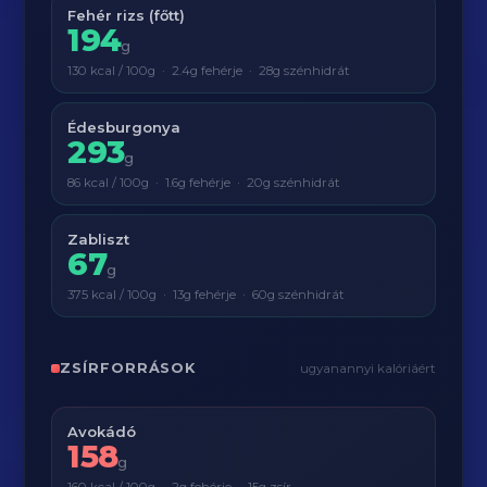
Fehér rizs (főtt)
194
g
130 kcal / 100g · 2.4g fehérje · 28g szénhidrát
Édesburgonya
293
g
86 kcal / 100g · 1.6g fehérje · 20g szénhidrát
Zabliszt
67
g
375 kcal / 100g · 13g fehérje · 60g szénhidrát
ZSÍRFORRÁSOK
ugyanannyi kalóriáért
Avokádó
158
g