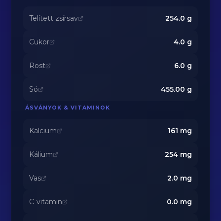
Telített zsírsav
254.0
g
Cukor
4.0
g
Rost
6.0
g
Só
455.00
g
ÁSVÁNYOK & VITAMINOK
Kalcium
161
mg
Kálium
254
mg
Vas
2.0
mg
C-vitamin
0.0
mg