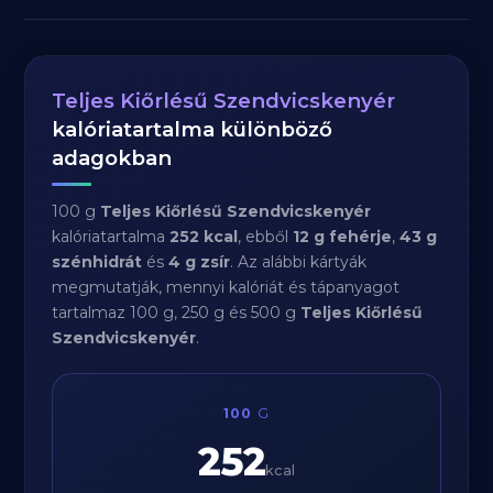
Teljes Kiőrlésű Szendvicskenyér
kalóriatartalma különböző
adagokban
100 g
Teljes Kiőrlésű Szendvicskenyér
kalóriatartalma
252 kcal
, ebből
12 g fehérje
,
43 g
szénhidrát
és
4 g zsír
. Az alábbi kártyák
megmutatják, mennyi kalóriát és tápanyagot
tartalmaz 100 g, 250 g és 500 g
Teljes Kiőrlésű
Szendvicskenyér
.
100
G
252
kcal