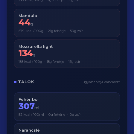
160 kcal / 100g · 2g fehérje · 15g zsír
Mandula
44
g
579 kcal / 100g · 21g fehérje · 50g zsír
Mozzarella light
134
g
188 kcal / 100g · 18g fehérje · 13g zsír
ITALOK
ugyanannyi kalóriáért
Fehér bor
307
ml
82 kcal / 100ml · 0g fehérje · 0g zsír
Narancslé