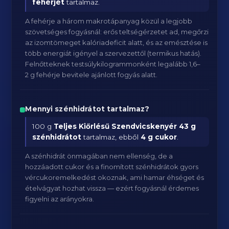
fehérjét
tartalmaz.
A fehérje a három makrotápanyag közül a legjobb
szövetséges fogyásnál: erős teltségérzetet ad, megőrzi
az izomtömeget kalóriadeficit alatt, és az emésztése is
több energiát igényel a szervezettől (termikus hatás).
Felnőtteknek testsúlykilogrammonként legalább 1,6–
2 g fehérje bevitele ajánlott fogyás alatt.
Mennyi szénhidrátot tartalmaz?
100 g
Teljes Kiőrlésű Szendvicskenyér
43 g
szénhidrátot
tartalmaz, ebből
4 g cukor
.
A szénhidrát önmagában nem ellenség, de a
hozzáadott cukor és a finomított szénhidrátok gyors
vércukoremelkedést okoznak, ami hamar éhséget és
ételvágyat hozhat vissza — ezért fogyásnál érdemes
figyelni az arányokra.