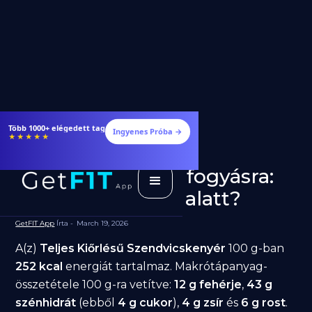
Több 1000+ elégedett tag
Ingyenes Próba →
★★★★★
Teljes Kiőrlésű
Szendvicskenyér fogyásra:
jó választás diéta alatt?
GetFIT App
Írta -
March 19, 2026
A(z)
Teljes Kiőrlésű Szendvicskenyér
100 g-ban
252 kcal
energiát tartalmaz. Makrótápanyag-
összetétele 100 g-ra vetítve:
12 g fehérje
,
43 g
szénhidrát
(ebből
4 g cukor
),
4 g zsír
és
6 g rost
.