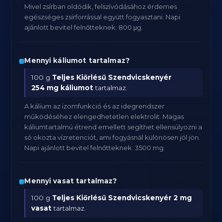
Mivel zsírban oldódik, felszívódásához érdemes
egészséges zsírforrással együtt fogyasztani. Napi
ajánlott bevitel felnőtteknek: 800 μg.
Mennyi káliumot tartalmaz?
100 g
Teljes Kiőrlésű Szendvicskenyér
254 mg káliumot
tartalmaz.
A kálium az izomfunkció és az idegrendszer
működéséhez elengedhetetlen elektrolit. Magas
káliumtartalmú étrend emellett segíthet ellensúlyozni a
só okozta vízretenciót, ami fogyásnál különösen jól jön.
Napi ajánlott bevitel felnőtteknek: 3500 mg.
Mennyi vasat tartalmaz?
100 g
Teljes Kiőrlésű Szendvicskenyér
2 mg
vasat
tartalmaz.