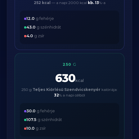
252 kcal
— a napi 2000 kcal
kb.
13
%-a
12.0
g fehérje
43.0
g szénhidrát
4.0
g zsír
250
G
630
kcal
250 g
Teljes Kiőrlésű Szendvicskenyér
kalóriája:
32
% a napi célból
30.0
g fehérje
107.5
g szénhidrát
10.0
g zsír