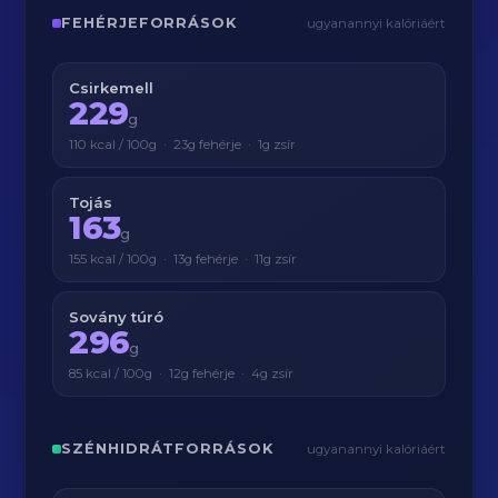
FEHÉRJEFORRÁSOK
ugyanannyi kalóriáért
Csirkemell
229
g
110 kcal / 100g · 23g fehérje · 1g zsír
Tojás
163
g
155 kcal / 100g · 13g fehérje · 11g zsír
Sovány túró
296
g
85 kcal / 100g · 12g fehérje · 4g zsír
SZÉNHIDRÁTFORRÁSOK
ugyanannyi kalóriáért