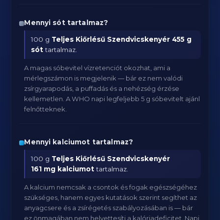
Mennyi sót tartalmaz?
100 g
Teljes Kiőrlésű Szendvicskenyér
455 g
sót
tartalmaz.
A magas sóbevitel vízretenciót okozhat, ami a
mérlegszámon is megjelenik — bár ez nem valódi
zsírgyarapodás, a puffadás és a nehézség érzése
kellemetlen. A WHO napi legfeljebb 5 g sóbevitelt ajánl
felnőtteknek.
Mennyi kalciumot tartalmaz?
100 g
Teljes Kiőrlésű Szendvicskenyér
161 mg kalciumot
tartalmaz.
A kalcium nemcsak a csontok és fogak egészségéhez
szükséges, hanem egyes kutatások szerint segíthet az
anyagcsere és a zsírégetés szabályozásában is — bár
ez önmagában nem helyettesíti a kalóriadeficitet. Napi