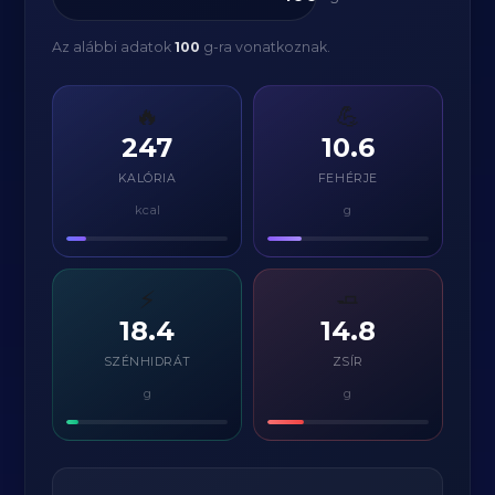
Az alábbi adatok
100
g-ra vonatkoznak.
🔥
💪
247
10.6
KALÓRIA
FEHÉRJE
kcal
g
⚡
🧈
18.4
14.8
SZÉNHIDRÁT
ZSÍR
g
g