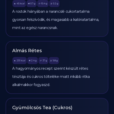
45
kcal
0.7
g
10.4
g
0.2
g
🔥
🥩
🥔
🫒
A rostok hiányában a narancslé cukortartalma
gyorsan felszívódik, és magasabb a kalóriatartalma,
mint az egész narancsnak.
Almás Rétes
251
kcal
2.4
g
37
g
9.8
g
🔥
🥩
🥔
🫒
A hagyományos recept szerint készült rétes
tésztája és cukros tölteléke miatt inkább ritka
alkalmakkor fogyaszd.
Gyümölcsös Tea (Cukros)