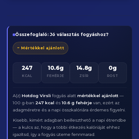
Összefoglaló: Jó választás fogyáshoz?
~ Mértékkel ajánlott
247
10.6g
14.8g
0g
KCAL
FEHÉRJE
ZSÍR
ROST
A(z)
Hotdog Virsli
fogyás alatt
mértékkel ajánlott
—
100 g-ban
247 kcal
és
10.6 g fehérje
van, ezért az
adagméretre és a napi összkalóriára érdemes figyelni.
Kisebb, kimért adagban beilleszthető a napi étrendbe
— a kulcs az, hogy a többi étkezés kalóriáját ehhez
igazítsd, így a fogyás üteme fennmarad.