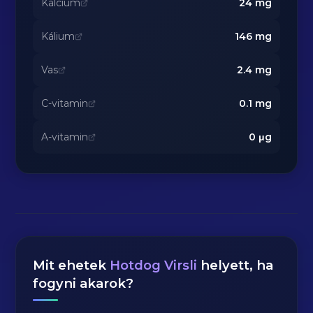
Kalcium
24
mg
Kálium
146
mg
Vas
2.4
mg
C-vitamin
0.1
mg
A-vitamin
0
μg
Mit ehetek
Hotdog Virsli
helyett, ha
fogyni akarok?