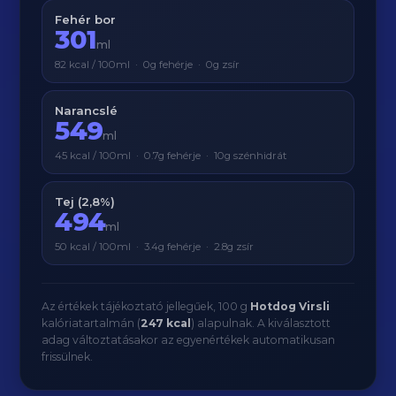
Fehér bor
301
ml
82 kcal / 100ml · 0g fehérje · 0g zsír
Narancslé
549
ml
45 kcal / 100ml · 0.7g fehérje · 10g szénhidrát
Tej (2,8%)
494
ml
50 kcal / 100ml · 3.4g fehérje · 2.8g zsír
Az értékek tájékoztató jellegűek, 100 g
Hotdog Virsli
kalóriatartalmán (
247 kcal
) alapulnak. A kiválasztott
adag változtatásakor az egyenértékek automatikusan
frissülnek.