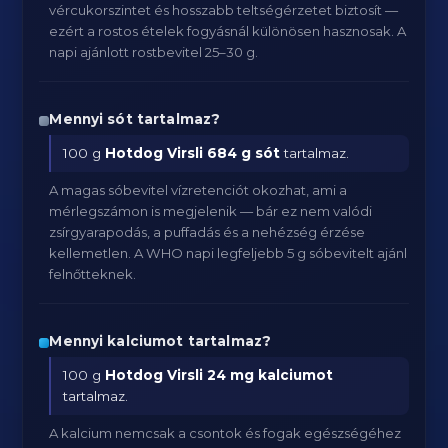
vércukorszintet és hosszabb teltségérzetet biztosít —
ezért a rostos ételek fogyásnál különösen hasznosak. A
napi ajánlott rostbevitel 25–30 g.
Mennyi sót tartalmaz?
100 g
Hotdog Virsli
684 g sót
tartalmaz.
A magas sóbevitel vízretenciót okozhat, ami a
mérlegszámon is megjelenik — bár ez nem valódi
zsírgyarapodás, a puffadás és a nehézség érzése
kellemetlen. A WHO napi legfeljebb 5 g sóbevitelt ajánl
felnőtteknek.
Mennyi kalciumot tartalmaz?
100 g
Hotdog Virsli
24 mg kalciumot
tartalmaz.
A kalcium nemcsak a csontok és fogak egészségéhez