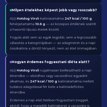
Milyen ételekhez képest jobb vagy rosszabb?
A(z)
Hotdog Virsli
kalóriatartalma
247 kcal / 100 g
,
fehérjetartalma
10.6 g
— ez közepes értéknek számít
a hasonló típusú ételek között.
Fogyás alatt sem az egyik legjobb, sem a legrosszabb
választás a kategóriájában — az adagméret és a napi
összkalória a döntő tényező, nem az étel önmagában.
Hogyan érdemes fogyasztani diéta alatt?
A(z)
Hotdog Virsli
rugalmasan beilleszthető a napi
étrendbe — ebédhez vagy vacsorához egyaránt
alkalmas, és
247 kcal / 100 g
kalóriatartalma mellett
tudatos adagolással fér bele a kalóriadeficites
étrendbe.
Érdemes a nap első felében fogyasztani (reggeli,
ebéd), hogy a maradék kalóriakeret a vacsorára is