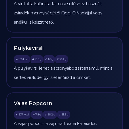
A rántotta kalóriatartalma a sütéshez használt
zsiradék mennyiségétől függ. Olívaolajjal vagy
anélkül is készíthető.
Pulykavirsli
196
kcal
19.5
g
1.6
g
10.4
g
🔥
🥩
🥔
🫒
A pulykavirsli lehet alacsonyabb zsírtartalmú, mint a
sertés virsli, de így is ellenőrizd a címkét.
Vajas Popcorn
537
kcal
7.8
g
58.2
g
31.2
g
🔥
🥩
🥔
🫒
A vajas popcorn a vaj miatt extra kalóriadús.