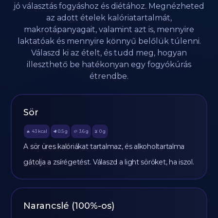
jó választás fogyáshoz és diétához. Megnézheted
az adott ételek kalóriatartalmát,
makrotápanyagait, valamint azt is, mennyire
laktatóak és mennyire könnyű belőlük túlenni.
Válaszd ki az ételt, és tudd meg, hogyan
illeszthető be hatékonyan egy fogyókúrás
étrendbe.
Sör
43
kcal
0.5
g
3.6
g
0
g
🔥
🥩
🥔
🫒
A sör üres kalóriákat tartalmaz, és alkoholtartalma
gátolja a zsírégetést. Válaszd a light söröket, ha iszol.
Narancslé (100%-os)