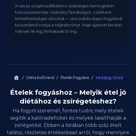
A vas az oxigénszállításhoz szükséges hemoglobin
kulcsösszetevője. Vashiány fáradtságot, csökkent
terhelhetőséget okozhat — ami edzés alapú fogyásnál
közvetlenül rontja a teljesítményt. Napi ajánlott bevitel:
nőknek 18 mg, férfiaknak 10 mg.
Hotdog Virsli
Diéta és Étrend
Ételek Fogyásra
Ételek fogyáshoz – Melyik étel jó
diétához és zsírégetéshez?
Ha fogyni szeretnél, fontos tudni, mely ételek
segítik a kalóriadeficitet és melyek lassíthatják a
zsírégetést. Ebben a listában több száz ételt
találsz, részletes értékeléssel arról, hogy mennyire