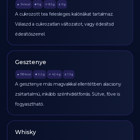
34
kcal
0
g
8.5
g
0
g
🔥
🥩
🥔
🫒
A cukrozott tea felesleges kalóriákat tartalmaz.
Válaszd a cukrozatlan változatot, vagy édesítsd
édesítőszerrel.
Gesztenye
190
kcal
2.2
g
42.4
g
1.3
g
🔥
🥩
🥔
🫒
A gesztenye más magvakkal ellentétben alacsony
zsírtartalmú, inkább szénhidrátforrás. Sütve, főve is
fogyasztható.
Whisky