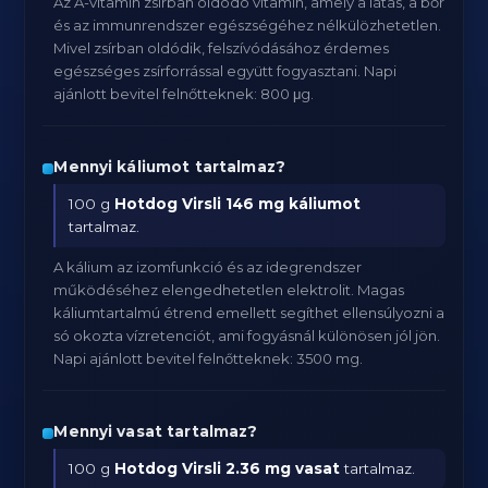
Az A-vitamin zsírban oldódó vitamin, amely a látás, a bőr
és az immunrendszer egészségéhez nélkülözhetetlen.
Mivel zsírban oldódik, felszívódásához érdemes
egészséges zsírforrással együtt fogyasztani. Napi
ajánlott bevitel felnőtteknek: 800 μg.
Mennyi káliumot tartalmaz?
100 g
Hotdog Virsli
146 mg káliumot
tartalmaz.
A kálium az izomfunkció és az idegrendszer
működéséhez elengedhetetlen elektrolit. Magas
káliumtartalmú étrend emellett segíthet ellensúlyozni a
só okozta vízretenciót, ami fogyásnál különösen jól jön.
Napi ajánlott bevitel felnőtteknek: 3500 mg.
Mennyi vasat tartalmaz?
100 g
Hotdog Virsli
2.36 mg vasat
tartalmaz.