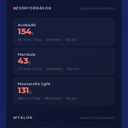
ZSÍRFORRÁSOK
ugyanannyi kalóriáért
Avokádó
154
g
160 kcal / 100g · 2g fehérje · 15g zsír
Mandula
43
g
579 kcal / 100g · 21g fehérje · 50g zsír
Mozzarella light
131
g
188 kcal / 100g · 18g fehérje · 13g zsír
ITALOK
ugyanannyi kalóriáért