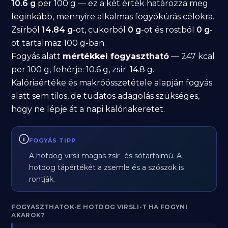
10.6 g
per 100 g — ez a két érték határozza meg
leginkább, mennyire alkalmas fogyókúrás célokra.
Zsírból
14.84 g
-ot, cukorból
0 g
-ot és rostból
0 g
-
ot tartalmaz 100 g-ban.
Fogyás alatt
mértékkel fogyasztható
— 247 kcal
per 100 g, fehérje: 10.6 g, zsír: 14.8 g.
Kalóriaértéke és makróösszetétele alapján fogyás
alatt sem tilos, de tudatos adagolás szükséges,
hogy ne lépje át a napi kalóriakeretet.
FOGYÁS TIPP
A hotdog virsli magas zsír- és sótartalmú. A
hotdog tápértékét a zsemle és a szószok is
rontják.
FOGYASZTHATOK-E HOTDOG VIRSLI-T HA FOGYNI
AKAROK?