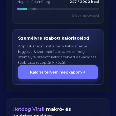
Napi kalóriamérleg
247
/
2000
kcal
12
% a napi célodból
Személyre szabott kalóriacélod
Appunk megmutatja hány kalóriát egyél
fogyásra & izomépítésre, szerezd meg
személyre szabott kalória terved és válogass
több száz receptünk közül!
Kalória tervem megkapom
Hotdog Virsli
makró- és
kalóriaeloszlása