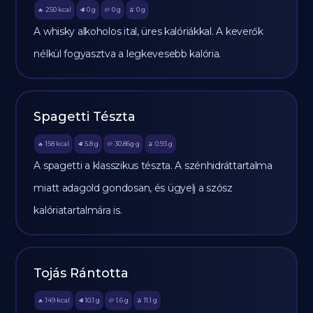
250
kcal
0
g
0
g
0
g
🔥
🥩
🥔
🫒
A whisky alkoholos ital, üres kalóriákkal. A keverők
nélkül fogyasztva a legkevesebb kalória.
Spagetti Tészta
158
kcal
5.8
g
30.86g
g
0.93
g
🔥
🥩
🥔
🫒
A spagetti a klasszikus tészta. A szénhidráttartalma
miatt adagold gondosan, és ügyelj a szósz
kalóriatartalmára is.
Tojás Rántotta
149
kcal
10.1
g
1.6
g
11.1
g
🔥
🥩
🥔
🫒