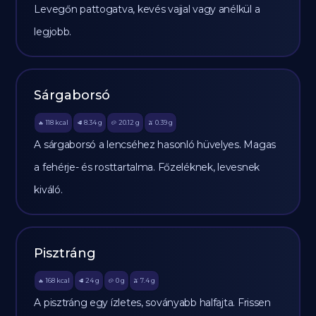
Levegőn pattogatva, kevés vajjal vagy anélkül a
legjobb.
Sárgaborsó
118
kcal
8.34
g
20.12
g
0.39
g
🔥
🥩
🥔
🫒
A sárgaborsó a lencséhez hasonló hüvelyes. Magas
a fehérje- és rosttartalma. Főzeléknek, levesnek
kiváló.
Pisztráng
168
kcal
24
g
0
g
7.4
g
🔥
🥩
🥔
🫒
A pisztráng egy ízletes, soványabb halfajta. Frissen