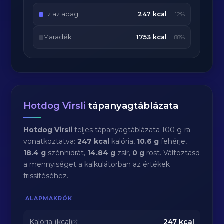
Ez az adag
247 kcal
12%
Maradék
1753 kcal
88%
Hotdog Virsli
tápanyagtáblázata
Hotdog Virsli
teljes tápanyagtáblázata 100 g-ra
vonatkoztatva:
247 kcal
kalória,
10.6 g
fehérje,
18.4 g
szénhidrát,
14.84 g
zsír,
0 g
rost. Változtasd
a mennyiséget a kalkulátorban az értékek
frissítéséhez.
ALAPMAKRÓK
Kalória (kcal)
247
kcal