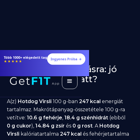
Több 1000+ elégedett tag
Ingyenes Próba →
★★★★★
Hotdog Virsli fogyásra: jó
választás diéta alatt?
GetFIT App
Írta -
March 19, 2026
A(z)
Hotdog Virsli
100 g-ban
247 kcal
energiát
tartalmaz. Makrótápanyag-összetétele 100 g-ra
vetítve:
10.6 g fehérje
,
18.4 g szénhidrát
(ebből
0 g cukor
),
14.84 g zsír
és
0 g rost
. A
Hotdog
Virsli
kalóriatartalma
247 kcal
és fehérjetartalma