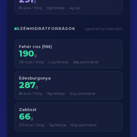
g
85 kcal / 100g · 12g fehérje · 4g zsír
SZÉNHIDRÁTFORRÁSOK
ugyanannyi kalóriáért
Fehér rizs (főtt)
190
g
130 kcal / 100g · 2.4g fehérje · 28g szénhidrát
Édesburgonya
287
g
86 kcal / 100g · 1.6g fehérje · 20g szénhidrát
Zabliszt
66
g
375 kcal / 100g · 13g fehérje · 60g szénhidrát