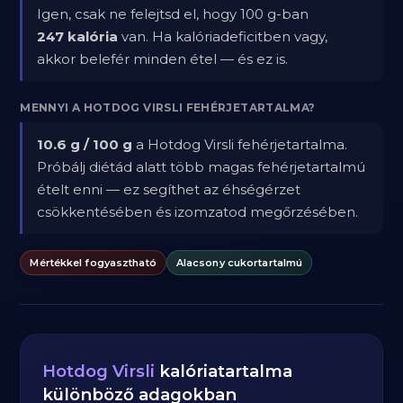
Igen, csak ne felejtsd el, hogy 100 g-ban
247 kalória
van. Ha kalóriadeficitben vagy,
akkor belefér minden étel — és ez is.
MENNYI A HOTDOG VIRSLI FEHÉRJETARTALMA?
10.6 g / 100 g
a Hotdog Virsli fehérjetartalma.
Próbálj diétád alatt több magas fehérjetartalmú
ételt enni — ez segíthet az éhségérzet
csökkentésében és izomzatod megőrzésében.
Mértékkel fogyasztható
Alacsony cukortartalmú
Hotdog Virsli
kalóriatartalma
különböző adagokban