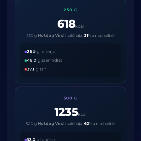
250
G
618
kcal
250 g
Hotdog Virsli
kalóriája:
31
% a napi célból
26.5
g fehérje
46.0
g szénhidrát
37.1
g zsír
500
G
1235
kcal
500 g
Hotdog Virsli
kalóriája:
62
% a napi célból
53.0
g fehérje