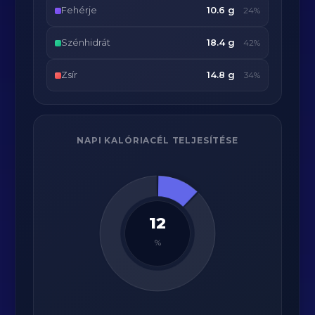
Fehérje
10.6 g
24%
Szénhidrát
18.4 g
42%
Zsír
14.8 g
34%
NAPI KALÓRIACÉL TELJESÍTÉSE
12
%