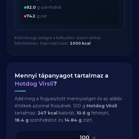
92.0
g szénhidrát
74.2
g zsír
Kattints egy adagra a kalkulátor automatikus
feltöltéséhez. Napi kalóriacél:
2000 kcal
.
Mennyi tápanyagot tartalmaz a
Hotdog Virsli
?
Add meg a fogyasztott mennyiséget és az alábbi
értékek azonnal frissülnek. 100 g
Hotdog Virsli
tartalmaz:
247 kcal
kalóriát,
10.6 g
fehérjét,
18.4 g
szénhidrátot és
14.84 g
zsírt.
g