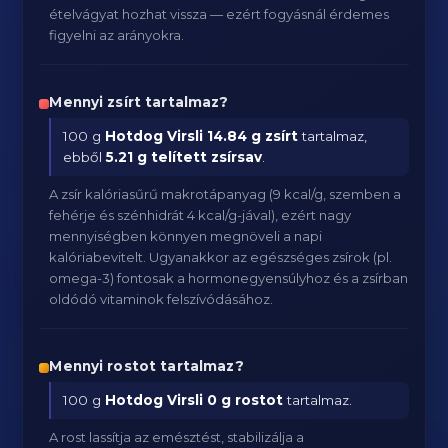
ételvágyat hozhat vissza — ezért fogyásnál érdemes
figyelni az arányokra.
Mennyi zsírt tartalmaz?
100 g
Hotdog Virsli
14.84 g zsírt
tartalmaz,
ebből
5.21 g telített zsírsav
.
A zsír kalóriasűrű makrotápanyag (9 kcal/g, szemben a
fehérje és szénhidrát 4 kcal/g-jával), ezért nagy
mennyiségben könnyen megnöveli a napi
kalóriabevitelt. Ugyanakkor az egészséges zsírok (pl.
omega-3) fontosak a hormonegyensúlyhoz és a zsírban
oldódó vitaminok felszívódásához.
Mennyi rostot tartalmaz?
100 g
Hotdog Virsli
0 g rostot
tartalmaz.
A rost lassítja az emésztést, stabilizálja a