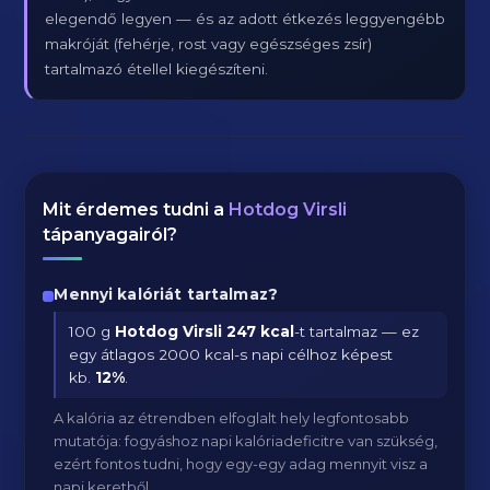
elegendő legyen — és az adott étkezés leggyengébb
makróját (fehérje, rost vagy egészséges zsír)
tartalmazó étellel kiegészíteni.
Mit érdemes tudni a
Hotdog Virsli
tápanyagairól?
Mennyi kalóriát tartalmaz?
100 g
Hotdog Virsli
247 kcal
-t tartalmaz — ez
egy átlagos 2000 kcal-s napi célhoz képest
kb.
12
%
.
A kalória az étrendben elfoglalt hely legfontosabb
mutatója: fogyáshoz napi kalóriadeficitre van szükség,
ezért fontos tudni, hogy egy-egy adag mennyit visz a
napi keretből.