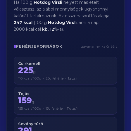
Ha 100 g
Hotdog Virsli
helyett más ételt
választasz, az alábbi mennyiségek ugyanannyi
kalóriát tartalmaznak. Az összehasonlítás alapja:
247 kcal
(100 g
Hotdog Virsli
, ami a napi
2000 kcal cél
kb.
12
%-a).
FEHÉRJEFORRÁSOK
ugyanannyi kalóriáért
Csirkemell
225
g
110 kcal / 100g · 23g fehérje · 1g zsír
Tojás
159
g
155 kcal / 100g · 13g fehérje · 11g zsír
Sovány túró
291