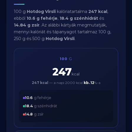
100 g
Hotdog Virsli
kalóriatartalma
247 kcal
,
ebből
10.6 g fehérje
,
18.4 g szénhidrát
és
14.84 g zsír
. Az alábbi kártyák megmutatják,
mennyi kalóriát és tápanyagot tartalmaz 100 g,
250 g és 500 g
Hotdog Virsli
.
100
G
247
kcal
247 kcal
— a napi 2000 kcal
kb.
12
%-a
10.6
g fehérje
18.4
g szénhidrát
14.8
g zsír