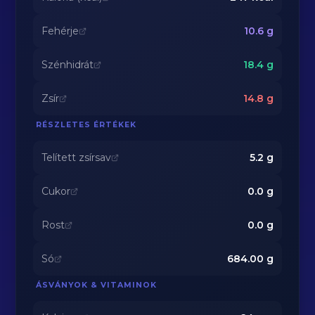
Fehérje
10.6
g
Szénhidrát
18.4
g
Zsír
14.8
g
RÉSZLETES ÉRTÉKEK
Telített zsírsav
5.2
g
Cukor
0.0
g
Rost
0.0
g
Só
684.00
g
ÁSVÁNYOK & VITAMINOK