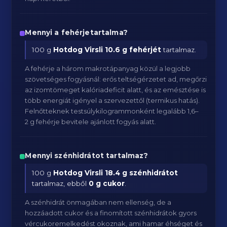
Mennyi a fehérjetartalma?
100 g
Hotdog Virsli
10.6 g fehérjét
tartalmaz.
A fehérje a három makrotápanyag közül a legjobb
szövetséges fogyásnál: erős teltségérzetet ad, megőrzi
az izomtömeget kalóriadeficit alatt, és az emésztése is
több energiát igényel a szervezettől (termikus hatás).
Felnőtteknek testsúlykilogrammonként legalább 1,6–
2 g fehérje bevitele ajánlott fogyás alatt.
Mennyi szénhidrátot tartalmaz?
100 g
Hotdog Virsli
18.4 g szénhidrátot
tartalmaz, ebből
0 g cukor
.
A szénhidrát önmagában nem ellenség, de a
hozzáadott cukor és a finomított szénhidrátok gyors
vércukoremelkedést okoznak, ami hamar éhséget és