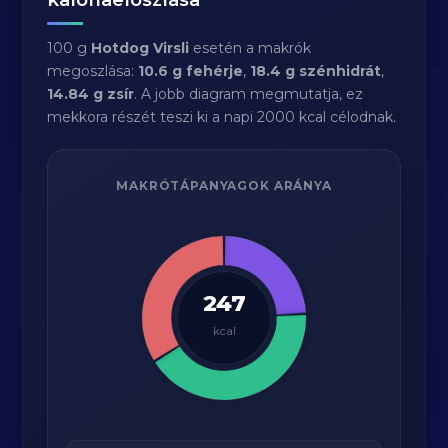
100 g
Hotdog Virsli
esetén a makrók
megoszlása:
10.6 g fehérje
,
18.4 g szénhidrát
,
14.84 g zsír
. A jobb diagram megmutatja, ez
mekkora részét teszi ki a napi 2000 kcal célodnak.
MAKRÓTÁPANYAGOK ARÁNYA
247
kcal