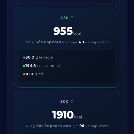
250
G
955
kcal
250 g
Sós Popcorn
kalóriája:
48
% a napi célból
30.0
g fehérje
194.8
g szénhidrát
10.8
g zsír
500
G
1910
kcal
500 g
Sós Popcorn
kalóriája:
96
% a napi célból