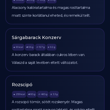
🔥
🥩
🥔
🫒
Alacsony kalóriatartalma és magas rosttartalma
miatt szinte korlátlanul eheted, és remekül telít.
Sárgabarack Konzerv
61
kcal
0.6
g
15.7
g
0.2
g
🔥
🥩
🥔
🫒
A konzerv barack általában cukros lében van.
Válaszd a saját levében eltett változatot.
Rozscipó
259
kcal
8.5
g
48.5
g
3.3
g
🔥
🥩
🥔
🫒
A rozscipó tömör, sötét rozskenyér. Magas
rosttartalma miatt nagyon laktató, és sokáig eltelít.