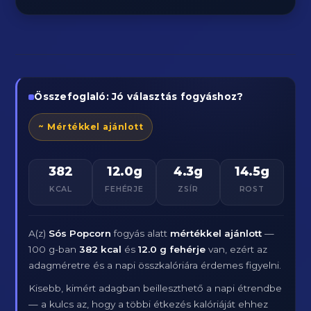
Összefoglaló: Jó választás fogyáshoz?
~ Mértékkel ajánlott
382
12.0g
4.3g
14.5g
KCAL
FEHÉRJE
ZSÍR
ROST
A(z)
Sós Popcorn
fogyás alatt
mértékkel ajánlott
—
100 g-ban
382 kcal
és
12.0 g fehérje
van, ezért az
adagméretre és a napi összkalóriára érdemes figyelni.
Kisebb, kimért adagban beilleszthető a napi étrendbe
— a kulcs az, hogy a többi étkezés kalóriáját ehhez