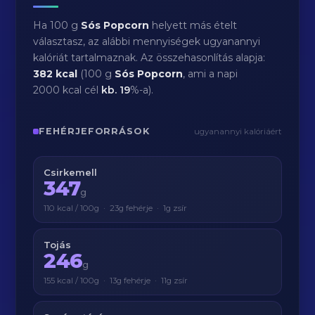
Ha 100 g
Sós Popcorn
helyett más ételt
választasz, az alábbi mennyiségek ugyanannyi
kalóriát tartalmaznak. Az összehasonlítás alapja:
382 kcal
(100 g
Sós Popcorn
, ami a napi
2000 kcal cél
kb.
19
%-a).
FEHÉRJEFORRÁSOK
ugyanannyi kalóriáért
Csirkemell
347
g
110 kcal / 100g · 23g fehérje · 1g zsír
Tojás
246
g
155 kcal / 100g · 13g fehérje · 11g zsír