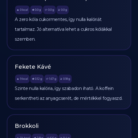
0
kcal
0.0
g
0.0
g
0.0
g
🔥
🥩
🥔
🫒
A zero kóla cukormentes, így nulla kalóriát
tartalmaz. Jó alternatíva lehet a cukros kólákkal
szemben.
Fekete Kávé
9
kcal
0.12
g
1.67
g
0.18
g
🔥
🥩
🥔
🫒
Szinte nulla kalória, így szabadon iható. A koffein
serkentheti az anyagcserét, de mértékkel fogyaszd.
Brokkoli
34
kcal
2.8
g
6.6
g
0.4
g