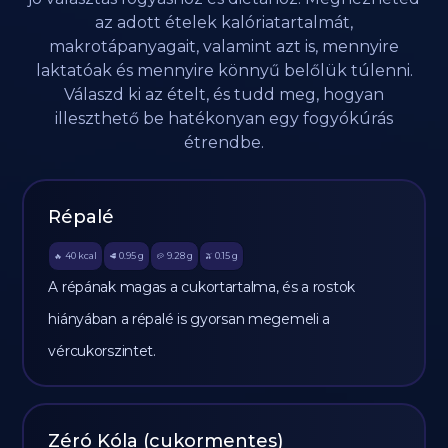
az adott ételek kalóriatartalmát,
makrotápanyagait, valamint azt is, mennyire
laktatóak és mennyire könnyű belőlük túlenni.
Válaszd ki az ételt, és tudd meg, hogyan
illeszthető be hatékonyan egy fogyókúrás
étrendbe.
Répalé
40
kcal
0.95
g
9.28
g
0.15
g
🔥
🥩
🥔
🫒
A répának magas a cukortartalma, és a rostok
hiányában a répalé is gyorsan megemeli a
vércukorszintet.
Zéró Kóla (cukormentes)