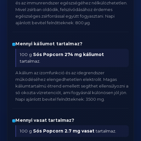
és az immunrendszer egészségéhez nélkülözhetetlen.
Mivel zsírban oldódik, felszívódásához érdemes
egészséges zsírforrással együtt fogyasztani. Napi
ajánlott bevitel felnőtteknek: 800 μg.
Mennyi káliumot tartalmaz?
100 g
Sós Popcorn
274 mg káliumot
tartalmaz.
A kálium az izomfunkció és az idegrendszer
működéséhez elengedhetetlen elektrolit. Magas
káliumtartalmú étrend emellett segíthet ellensúlyozni a
só okozta vízretenciót, ami fogyásnál különösen jól jön.
Napi ajánlott bevitel felnőtteknek: 3500 mg.
Mennyi vasat tartalmaz?
100 g
Sós Popcorn
2.7 mg vasat
tartalmaz.