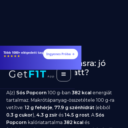
Több 1000+ elégedett tag
Ingyenes Próba →
★★★★★
Sós Popcorn fogyásra: jó
választás diéta alatt?
GetFIT App
Írta -
March 19, 2026
A(z)
Sós Popcorn
100 g-ban
382 kcal
energiát
tartalmaz. Makrótápanyag-összetétele 100 g-ra
vetítve:
12 g fehérje
,
77.9 g szénhidrát
(ebből
0.3 g cukor
),
4.3 g zsír
és
14.5 g rost
. A
Sós
Popcorn
kalóriatartalma
382 kcal
és