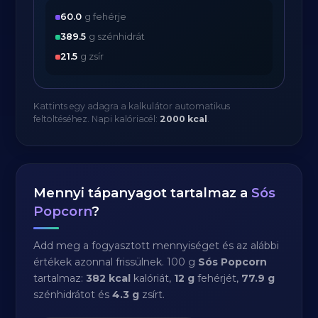
60.0
g fehérje
389.5
g szénhidrát
21.5
g zsír
Kattints egy adagra a kalkulátor automatikus
feltöltéséhez. Napi kalóriacél:
2000 kcal
.
Mennyi tápanyagot tartalmaz a
Sós
Popcorn
?
Add meg a fogyasztott mennyiséget és az alábbi
értékek azonnal frissülnek. 100 g
Sós Popcorn
tartalmaz:
382 kcal
kalóriát,
12 g
fehérjét,
77.9 g
szénhidrátot és
4.3 g
zsírt.