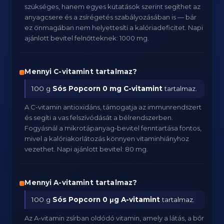
szükséges, hanem egyes kutatások szerint segíthet az
anyagcsere és a zsírégetés szabályozásában is — bár
ez önmagában nem helyettesíti a kalóriadeficitet. Napi
ajánlott bevitel felnőtteknek: 1000 mg.
Mennyi C-vitamint tartalmaz?
100 g
Sós Popcorn
0 mg C-vitamint
tartalmaz.
A C-vitamin antioxidáns, támogatja az immunrendszert
és segíti a vas felszívódását a bélrendszerben.
Fogyásnál a mikrotápanyag-bevitel fenntartása fontos,
mivel a kalóriakorlátozás könnyen vitaminhiányhoz
vezethet. Napi ajánlott bevitel: 80 mg.
Mennyi A-vitamint tartalmaz?
100 g
Sós Popcorn
0 μg A-vitamint
tartalmaz.
Az A-vitamin zsírban oldódó vitamin, amely a látás, a bőr