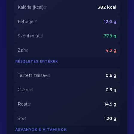
Kalória (kcal)
382
kcal
Fehérje
12.0
g
Szénhidrát
77.9
g
Zsír
4.3
g
RÉSZLETES ÉRTÉKEK
Telített zsírsav
0.6
g
Cukor
0.3
g
Rost
14.5
g
Só
1.20
g
ÁSVÁNYOK & VITAMINOK