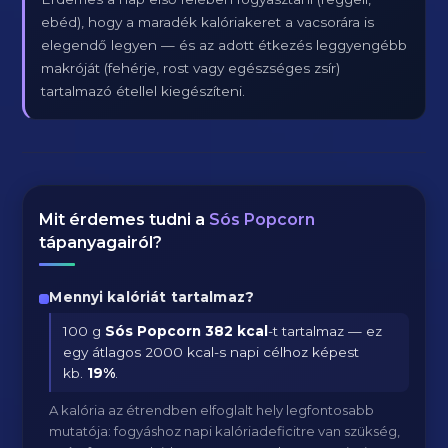
ebéd), hogy a maradék kalóriakeret a vacsorára is
elegendő legyen — és az adott étkezés leggyengébb
makróját (fehérje, rost vagy egészséges zsír)
tartalmazó étellel kiegészíteni.
Mit érdemes tudni a
Sós Popcorn
tápanyagairól?
Mennyi kalóriát tartalmaz?
100 g
Sós Popcorn
382 kcal
-t tartalmaz — ez
egy átlagos 2000 kcal-s napi célhoz képest
kb.
19
%
.
A kalória az étrendben elfoglalt hely legfontosabb
mutatója: fogyáshoz napi kalóriadeficitre van szükség,