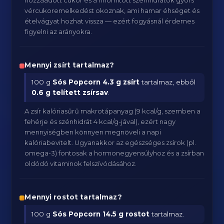
hozzáadott cukor és a finomított szénhidrátok gyors
vércukoremelkedést okoznak, ami hamar éhséget és
ételvágyat hozhat vissza — ezért fogyásnál érdemes
figyelni az arányokra.
Mennyi zsírt tartalmaz?
100 g
Sós Popcorn
4.3 g zsírt
tartalmaz, ebből
0.6 g telített zsírsav
.
A zsír kalóriasűrű makrotápanyag (9 kcal/g, szemben a
fehérje és szénhidrát 4 kcal/g-jával), ezért nagy
mennyiségben könnyen megnöveli a napi
kalóriabevitelt. Ugyanakkor az egészséges zsírok (pl.
omega-3) fontosak a hormonegyensúlyhoz és a zsírban
oldódó vitaminok felszívódásához.
Mennyi rostot tartalmaz?
100 g
Sós Popcorn
14.5 g rostot
tartalmaz.