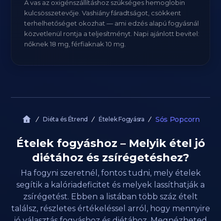
A vas az oxigénszállításhoz szükséges hemoglobin
kulcsösszetevője. Vashiány fáradtságot, csökkent
terhelhetőséget okozhat — ami edzés alapú fogyásnál
közvetlenül rontja a teljesítményt. Napi ajánlott bevitel:
nőknek 18 mg, férfiaknak 10 mg.
Sós Popcorn
Diéta és Étrend
Ételek Fogyásra
Ételek fogyáshoz – Melyik étel jó
diétához és zsírégetéshez?
Ha fogyni szeretnél, fontos tudni, mely ételek
segítik a kalóriadeficitet és melyek lassíthatják a
zsírégetést. Ebben a listában több száz ételt
találsz, részletes értékeléssel arról, hogy mennyire
jó választás fogyáshoz és diétához. Megnézheted