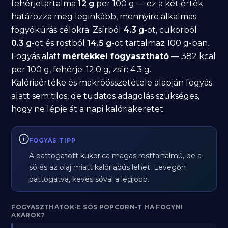
fehérjetartalma
12 g
per 100 g — ez a két érték
határozza meg leginkább, mennyire alkalmas
fogyókúrás célokra. Zsírból
4.3 g
-ot, cukorból
0.3 g
-ot és rostból
14.5 g
-ot tartalmaz 100 g-ban.
Fogyás alatt
mértékkel fogyasztható
— 382 kcal
per 100 g, fehérje: 12.0 g, zsír: 4.3 g.
Kalóriaértéke és makróösszetétele alapján fogyás
alatt sem tilos, de tudatos adagolás szükséges,
hogy ne lépje át a napi kalóriakeretet.
FOGYÁS TIPP
A pattogatott kukorica magas rosttartalmú, de a
só és az olaj miatt kalóriadús lehet. Levegőn
pattogatva, kevés sóval a legjobb.
FOGYASZTHATOK-E SÓS POPCORN-T HA FOGYNI
AKAROK?