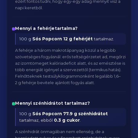
ezért fontos tudni, hogy egy-egy adag mennyit visz a
napi keretből.
Mennyi a fehérjetartalma?
100 g
Sós Popcorn
12 g fehérjét
tartalmaz.
A fehérje a három makrotápanyag közül a legjobb
szövetséges fogyásnál: erős teltségérzetet ad, megőrzi
az izomtömeget kalóriadeficit alatt, és az emésztése is
több energiát igényel a szervezettől (termikus hatás).
Felnőtteknek testsúlykilogrammonként legalább 1,6–
2 g fehérje bevitele ajánlott fogyás alatt.
Mennyi szénhidrátot tartalmaz?
100 g
Sós Popcorn
77.9 g szénhidrátot
tartalmaz, ebből
0.3 g cukor
.
A szénhidrát önmagában nem ellenség, de a