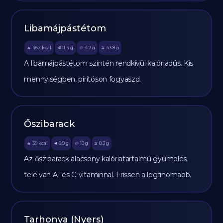
Libamájpástétom
462
kcal
11.4
g
4.7
g
43.8
g
🔥
🥩
🥔
🫒
A libamájpástétom szintén rendkívül kalóriadús. Kis
mennyiségben, pirítóson fogyaszd.
Őszibarack
39
kcal
0.9
g
10
g
0.3
g
🔥
🥩
🥔
🫒
Az őszibarack alacsony kalóriatartalmú gyümölcs,
tele van A- és C-vitaminnal. Frissen a legfinomabb.
Tarhonya (Nyers)