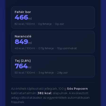
Fehér bor
466
ml
82 kcal / 100ml · 0g fehérje · 0g zsír
Narancslé
849
ml
45 kcal / 100ml · 0.7g fehérje · 10g szénhidrát
Tej (2,8%)
764
ml
50 kcal / 100ml · 3.4g fehérje · 2.8g zsír
Az értékek tájékoztató jellegűek, 100 g
Sós Popcorn
kalóriatartalmán (
382 kcal
) alapulnak. A kiválasztott
adag változtatásakor az egyenértékek automatikusan
frissülnek.