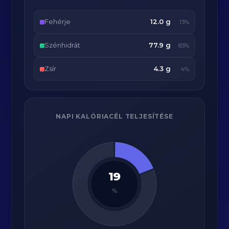
Fehérje
12.0 g
13%
Szénhidrát
77.9 g
83%
Zsír
4.3 g
4%
NAPI KALÓRIACÉL TELJESÍTÉSE
19
%