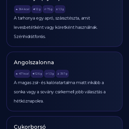
364
kcal
12
g
75
g
1.3
g
🔥
🥩
🥔
🫒
A tarhonya egy apró, száraztészta, amit
levesbetétként vagy köretként használnak.
Szénhidrátforrás.
Angolszalonna
417
kcal
12.6
g
1.3
g
39.7
g
🔥
🥩
🥔
🫒
A magas zsír- és kalóriatartalma miatt inkább a
sonka vagy a sovány csirkemell jobb választás a
hétköznapokra.
Cukorborsó