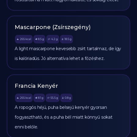
Mascarpone (Zsírszegény)
265
kcal
8.5
g
4.2
g
18.5
g
🔥
🥩
🥔
🫒
A light mascarpone kevesebb zsírt tartalmaz, de így
is kalóriadús. Jó alternatíva lehet a főzéshez.
Francia Kenyér
265
kcal
8.1
g
55.5
g
0.8
g
🔥
🥩
🥔
🫒
A ropogós héjú, puha belsejű kenyér gyorsan
fogyasztható, és a puha bél miatt könnyű sokat
enni belőle.