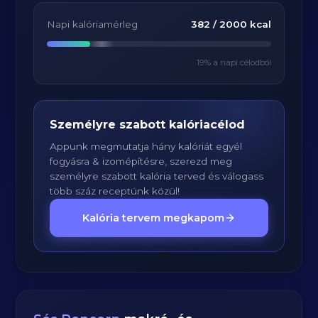
Napi kalóriamérleg
382
/
2000
kcal
19
% a napi célodból
Személyre szabott kalóriacélod
Appunk megmutatja hány kalóriát egyél
fogyásra & izomépítésre, szerezd meg
személyre szabott kalória terved és válogass
több száz receptünk közül!
Kalória tervem megkapom