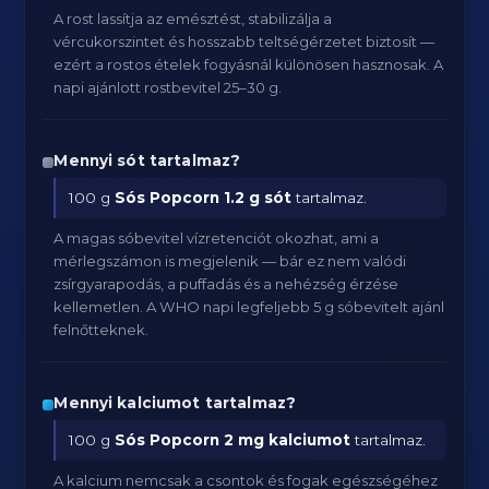
A rost lassítja az emésztést, stabilizálja a
vércukorszintet és hosszabb teltségérzetet biztosít —
ezért a rostos ételek fogyásnál különösen hasznosak. A
napi ajánlott rostbevitel 25–30 g.
Mennyi sót tartalmaz?
100 g
Sós Popcorn
1.2 g sót
tartalmaz.
A magas sóbevitel vízretenciót okozhat, ami a
mérlegszámon is megjelenik — bár ez nem valódi
zsírgyarapodás, a puffadás és a nehézség érzése
kellemetlen. A WHO napi legfeljebb 5 g sóbevitelt ajánl
felnőtteknek.
Mennyi kalciumot tartalmaz?
100 g
Sós Popcorn
2 mg kalciumot
tartalmaz.
A kalcium nemcsak a csontok és fogak egészségéhez