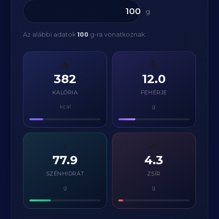
g
Az alábbi adatok
100
g-ra vonatkoznak.
🔥
💪
382
12.0
KALÓRIA
FEHÉRJE
kcal
g
⚡
🧈
77.9
4.3
SZÉNHIDRÁT
ZSÍR
g
g