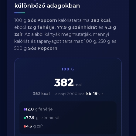
különböző adagokban
100 g
Sós Popcorn
kalóriatartalma
382 kcal
,
ebből
12 g fehérje
,
77.9 g szénhidrát
és
4.3 g
zsír
. Az alábbi kártyák megmutatják, mennyi
kalóriát és tápanyagot tartalmaz 100 g, 250 g és
500 g
Sós Popcorn
.
100
G
382
kcal
382 kcal
— a napi 2000 kcal
kb.
19
%-a
12.0
g fehérje
77.9
g szénhidrát
4.3
g zsír