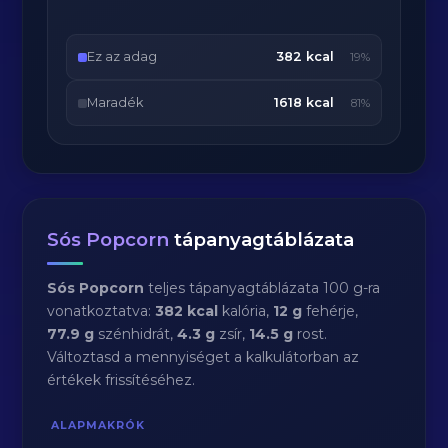
Ez az adag
382 kcal
19%
Maradék
1618 kcal
81%
Sós Popcorn
tápanyagtáblázata
Sós Popcorn
teljes tápanyagtáblázata 100 g-ra
vonatkoztatva:
382 kcal
kalória,
12 g
fehérje,
77.9 g
szénhidrát,
4.3 g
zsír,
14.5 g
rost.
Változtasd a mennyiséget a kalkulátorban az
értékek frissítéséhez.
ALAPMAKRÓK