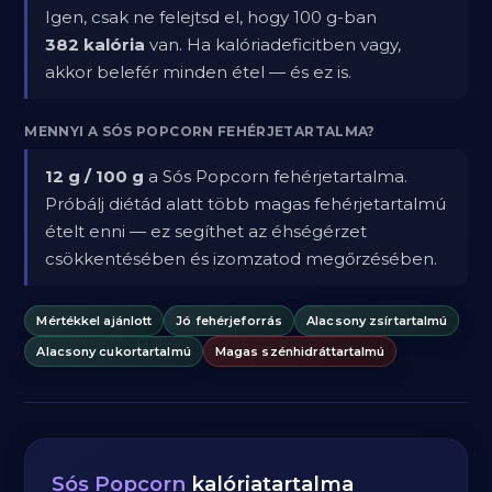
Igen, csak ne felejtsd el, hogy 100 g-ban
382 kalória
van. Ha kalóriadeficitben vagy,
akkor belefér minden étel — és ez is.
MENNYI A SÓS POPCORN FEHÉRJETARTALMA?
12 g / 100 g
a Sós Popcorn fehérjetartalma.
Próbálj diétád alatt több magas fehérjetartalmú
ételt enni — ez segíthet az éhségérzet
csökkentésében és izomzatod megőrzésében.
Mértékkel ajánlott
Jó fehérjeforrás
Alacsony zsírtartalmú
Alacsony cukortartalmú
Magas szénhidráttartalmú
Sós Popcorn
kalóriatartalma