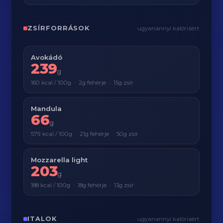
ZSÍRFORRÁSOK
ugyanannyi kalóriáért
Avokádó
239
g
160 kcal / 100g · 2g fehérje · 15g zsír
Mandula
66
g
579 kcal / 100g · 21g fehérje · 50g zsír
Mozzarella light
203
g
188 kcal / 100g · 18g fehérje · 13g zsír
ITALOK
ugyanannyi kalóriáért