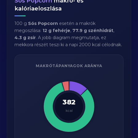
Sós Popcorn
makró- és
kalóriaeloszlása
100 g
Sós Popcorn
esetén a makrók
megoszlása:
12 g fehérje
,
77.9 g szénhidrát
,
4.3 g zsír
. A jobb diagram megmutatja, ez
mekkora részét teszi ki a napi 2000 kcal célodnak.
MAKRÓTÁPANYAGOK ARÁNYA
382
kcal