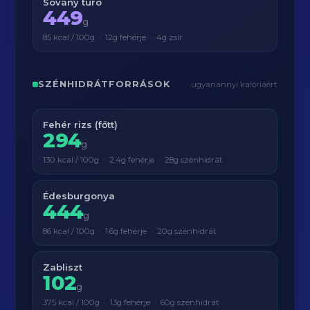
Sovány túró
449
g
85 kcal / 100g · 12g fehérje · 4g zsír
SZÉNHIDRÁTFORRÁSOK
ugyanannyi kalóriáért
Fehér rizs (főtt)
294
g
130 kcal / 100g · 2.4g fehérje · 28g szénhidrát
Édesburgonya
444
g
86 kcal / 100g · 1.6g fehérje · 20g szénhidrát
Zabliszt
102
g
375 kcal / 100g · 13g fehérje · 60g szénhidrát