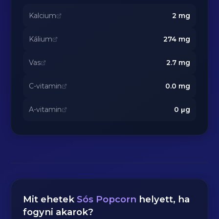
Kalcium
2
mg
Kálium
274
mg
Vas
2.7
mg
C-vitamin
0.0
mg
A-vitamin
0
μg
Mit ehetek
Sós Popcorn
helyett, ha
fogyni akarok?