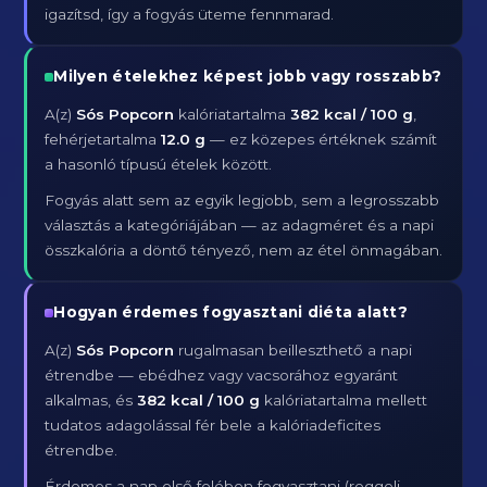
igazítsd, így a fogyás üteme fennmarad.
Milyen ételekhez képest jobb vagy rosszabb?
A(z)
Sós Popcorn
kalóriatartalma
382 kcal / 100 g
,
fehérjetartalma
12.0 g
— ez közepes értéknek számít
a hasonló típusú ételek között.
Fogyás alatt sem az egyik legjobb, sem a legrosszabb
választás a kategóriájában — az adagméret és a napi
összkalória a döntő tényező, nem az étel önmagában.
Hogyan érdemes fogyasztani diéta alatt?
A(z)
Sós Popcorn
rugalmasan beilleszthető a napi
étrendbe — ebédhez vagy vacsorához egyaránt
alkalmas, és
382 kcal / 100 g
kalóriatartalma mellett
tudatos adagolással fér bele a kalóriadeficites
étrendbe.
Érdemes a nap első felében fogyasztani (reggeli,