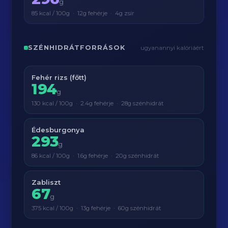
g
85 kcal / 100g · 12g fehérje · 4g zsír
SZÉNHIDRÁTFORRÁSOK
ugyanannyi kalóriáért
Fehér rizs (főtt)
194
g
130 kcal / 100g · 2.4g fehérje · 28g szénhidrát
Édesburgonya
293
g
86 kcal / 100g · 1.6g fehérje · 20g szénhidrát
Zabliszt
67
g
375 kcal / 100g · 13g fehérje · 60g szénhidrát