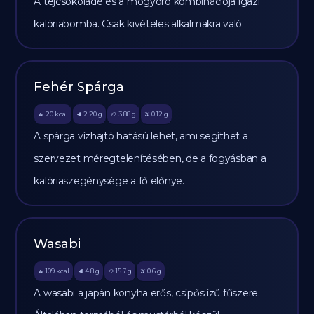
A tejcsokoládé és a mogyoró kombinációja igazi
kalóriabomba. Csak kivételes alkalmakra való.
Fehér Spárga
20
kcal
2.20
g
3.88
g
0.12
g
🔥
🥩
🥔
🫒
A spárga vízhajtó hatású lehet, ami segíthet a
szervezet méregtelenítésében, de a fogyásban a
kalóriaszegénysége a fő előnye.
Wasabi
109
kcal
4.8
g
15.7
g
0.6
g
🔥
🥩
🥔
🫒
A wasabi a japán konyha erős, csípős ízű fűszere.