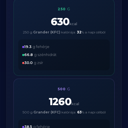
250
G
630
kcal
250 g
Grander (KFC)
kalóriája:
32
% a napi célból
19.3
g fehérje
66.8
g szénhidrát
30.0
g zsír
500
G
1260
kcal
500 g
Grander (KFC)
kalóriája:
63
% a napi célból
38.5
g fehérje