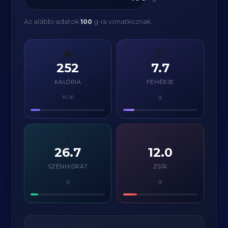
Az alábbi adatok
100
g-ra vonatkoznak.
🔥
💪
252
7.7
KALÓRIA
FEHÉRJE
kcal
g
⚡
🧈
26.7
12.0
SZÉNHIDRÁT
ZSÍR
g
g