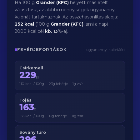
Ha 100 g
Grander (KFC)
helyett más ételt
választasz, az alábbi mennyiségek ugyanannyi
kalóriát tartalmaznak. Az összehasonlítás alapja:
252 kcal
(100 g
Grander (KFC)
, ami a napi
2000 kcal cél
kb.
13
%-a).
FEHÉRJEFORRÁSOK
ugyanannyi kalóriáért
Csirkemell
229
g
110 kcal / 100g · 23g fehérje · 1g zsír
Tojás
163
g
155 kcal / 100g · 13g fehérje · 11g zsír
Sovány túró
296