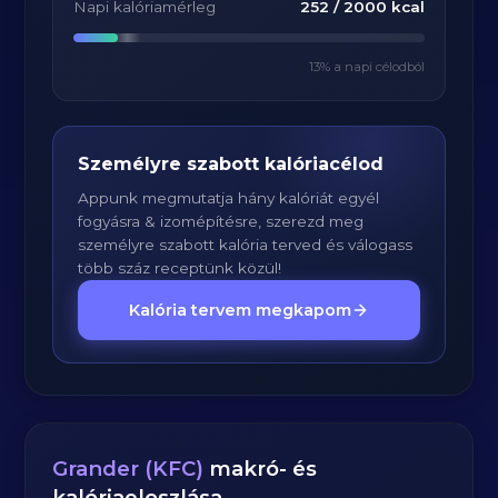
Napi kalóriamérleg
252
/
2000
kcal
13
% a napi célodból
Személyre szabott kalóriacélod
Appunk megmutatja hány kalóriát egyél
fogyásra & izomépítésre, szerezd meg
személyre szabott kalória terved és válogass
több száz receptünk közül!
Kalória tervem megkapom
Grander (KFC)
makró- és
kalóriaeloszlása