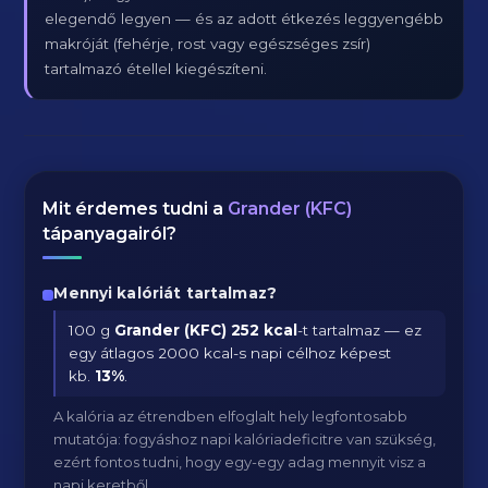
elegendő legyen — és az adott étkezés leggyengébb
makróját (fehérje, rost vagy egészséges zsír)
tartalmazó étellel kiegészíteni.
Mit érdemes tudni a
Grander (KFC)
tápanyagairól?
Mennyi kalóriát tartalmaz?
100 g
Grander (KFC)
252 kcal
-t tartalmaz — ez
egy átlagos 2000 kcal-s napi célhoz képest
kb.
13
%
.
A kalória az étrendben elfoglalt hely legfontosabb
mutatója: fogyáshoz napi kalóriadeficitre van szükség,
ezért fontos tudni, hogy egy-egy adag mennyit visz a
napi keretből.