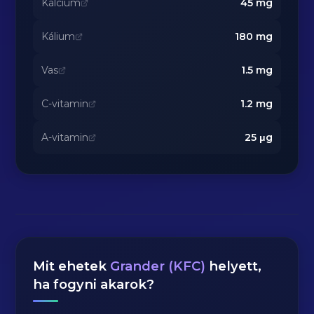
Kalcium
45
mg
Kálium
180
mg
Vas
1.5
mg
C-vitamin
1.2
mg
A-vitamin
25
μg
Mit ehetek
Grander (KFC)
helyett,
ha fogyni akarok?