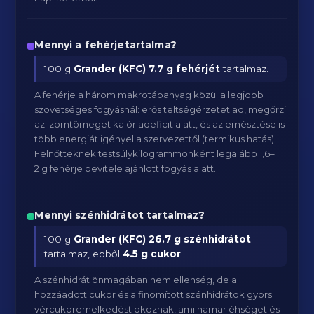
Mennyi a fehérjetartalma?
100 g
Grander (KFC)
7.7 g fehérjét
tartalmaz.
A fehérje a három makrotápanyag közül a legjobb
szövetséges fogyásnál: erős teltségérzetet ad, megőrzi
az izomtömeget kalóriadeficit alatt, és az emésztése is
több energiát igényel a szervezettől (termikus hatás).
Felnőtteknek testsúlykilogrammonként legalább 1,6–
2 g fehérje bevitele ajánlott fogyás alatt.
Mennyi szénhidrátot tartalmaz?
100 g
Grander (KFC)
26.7 g szénhidrátot
tartalmaz, ebből
4.5 g cukor
.
A szénhidrát önmagában nem ellenség, de a
hozzáadott cukor és a finomított szénhidrátok gyors
vércukoremelkedést okoznak, ami hamar éhséget és