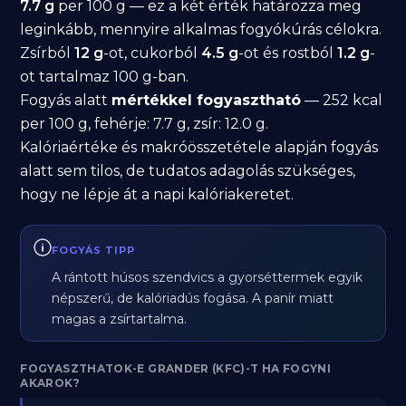
7.7 g
per 100 g — ez a két érték határozza meg
leginkább, mennyire alkalmas fogyókúrás célokra.
Zsírból
12 g
-ot, cukorból
4.5 g
-ot és rostból
1.2 g
-
ot tartalmaz 100 g-ban.
Fogyás alatt
mértékkel fogyasztható
— 252 kcal
per 100 g, fehérje: 7.7 g, zsír: 12.0 g.
Kalóriaértéke és makróösszetétele alapján fogyás
alatt sem tilos, de tudatos adagolás szükséges,
hogy ne lépje át a napi kalóriakeretet.
FOGYÁS TIPP
A rántott húsos szendvics a gyorséttermek egyik
népszerű, de kalóriadús fogása. A panír miatt
magas a zsírtartalma.
FOGYASZTHATOK-E GRANDER (KFC)-T HA FOGYNI
AKAROK?