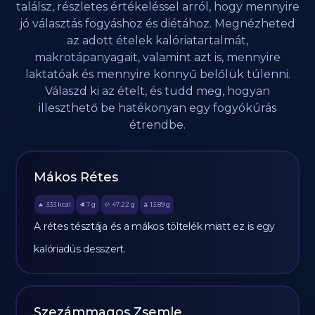
találsz, részletes értékeléssel arról, hogy mennyire
jó választás fogyáshoz és diétához. Megnézheted
az adott ételek kalóriatartalmát,
makrotápanyagait, valamint azt is, mennyire
laktatóak és mennyire könnyű belőlük túlenni.
Válaszd ki az ételt, és tudd meg, hogyan
illeszthető be hatékonyan egy fogyókúrás
étrendbe.
Mákos Rétes
333
kcal
7
g
47.22
g
13.89
g
🔥
🥩
🥔
🫒
A rétes tésztája és a mákos töltelék miatt ez is egy
kalóriadús desszert.
Szezámmagos Zsemle