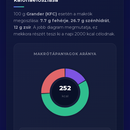
100 g
Grander (KFC)
esetén a makrók
megoszlása:
7.7 g fehérje
,
26.7 g szénhidrát
,
12 g zsír
. A jobb diagram megmutatja, ez
mekkora részét teszi ki a napi 2000 kcal célodnak.
MAKRÓTÁPANYAGOK ARÁNYA
252
kcal