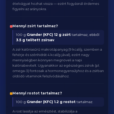
ételvágyat hozhat vissza — ezért fogyásnál érdemes
figyelni az arányokra.
Mennyi zsírt tartalmaz?
100 g
Grander (KFC)
12 g zsírt
tartalmaz, ebből
3.5 g telített zsírsav
.
A zsír kalóriasűrű makrotápanyag (9 kcal/g, szemben a
fehérje és szénhidrát 4 kcal/g-jával), ezért nagy
mennyiségben könnyen megnöveli a napi
kalóriabevitelt. Ugyanakkor az egészséges zsírok (pl.
omega-3) fontosak a hormonegyensúlyhoz és a zsírban
oldódó vitaminok felszívódásához.
Mennyi rostot tartalmaz?
100 g
Grander (KFC)
1.2 g rostot
tartalmaz.
A rost lassítja az emésztést, stabilizálja a