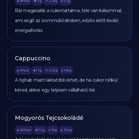
89
kcal
1.1
g
22.8
g
0.3
g
🔥
🥩
🥔
🫒
Bár magasabb a cukortartalma, tele van káliummal,
ami segít az izomműködésben, edzés előtt kiváló
energiaforrás.
Cappuccino
31
kcal
1.7
g
2.42
g
1.66
g
🔥
🥩
🥔
🫒
A tejhab miatt laktatóbb lehet, de ha cukor nélkül
kéred, akkor egy teljesen vállalható ital.
Mogyorós Tejcsokoládé
553
kcal
7.2
g
51
g
34.5
g
🔥
🥩
🥔
🫒