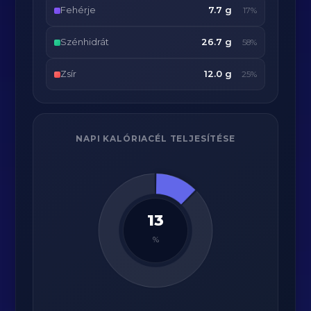
Fehérje
7.7 g
17%
Szénhidrát
26.7 g
58%
Zsír
12.0 g
25%
NAPI KALÓRIACÉL TELJESÍTÉSE
13
%