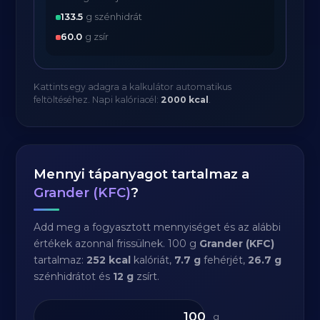
133.5
g szénhidrát
60.0
g zsír
Kattints egy adagra a kalkulátor automatikus
feltöltéséhez. Napi kalóriacél:
2000 kcal
.
Mennyi tápanyagot tartalmaz a
Grander (KFC)
?
Add meg a fogyasztott mennyiséget és az alábbi
értékek azonnal frissülnek. 100 g
Grander (KFC)
tartalmaz:
252 kcal
kalóriát,
7.7 g
fehérjét,
26.7 g
szénhidrátot és
12 g
zsírt.
g