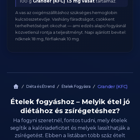
100 g
Grander (KFC)
1.5 mg vasat
tartalmaz.
A vas az oxigénszállításhoz szükséges hemoglobin
kulcsösszetevője. Vashiány fáradtságot, csökkent
terhelhetőséget okozhat — ami edzés alapú fogyásnál
közvetlenül rontja a teljesítményt. Napi ajánlott bevitel:
nőknek 18 mg, férfiaknak 10 mg.
Grander (KFC)
Diéta és Étrend
Ételek Fogyásra
Ételek fogyáshoz – Melyik étel jó
diétához és zsírégetéshez?
Ha fogyni szeretnél, fontos tudni, mely ételek
segítik a kalóriadeficitet és melyek lassíthatják a
zsírégetést. Ebben a listában több száz ételt