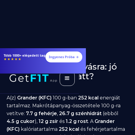
Több 1000+ elégedett tag
Ingyenes Próba →
★★★★★
Grander (KFC) fogyásra: jó
választás diéta alatt?
GetFIT App
Írta -
March 19, 2026
A(z)
Grander (KFC)
100 g-ban
252 kcal
energiát
tartalmaz. Makrótápanyag-összetétele 100 g-ra
vetítve:
7.7 g fehérje
,
26.7 g szénhidrát
(ebből
4.5 g cukor
),
12 g zsír
és
1.2 g rost
. A
Grander
(KFC)
kalóriatartalma
252 kcal
és fehérjetartalma