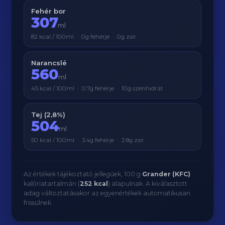
Fehér bor
307
ml
82 kcal / 100ml · 0g fehérje · 0g zsír
Narancslé
560
ml
45 kcal / 100ml · 0.7g fehérje · 10g szénhidrát
Tej (2,8%)
504
ml
50 kcal / 100ml · 3.4g fehérje · 2.8g zsír
Az értékek tájékoztató jellegűek, 100 g
Grander (KFC)
kalóriatartalmán (
252 kcal
) alapulnak. A kiválasztott
adag változtatásakor az egyenértékek automatikusan
frissülnek.