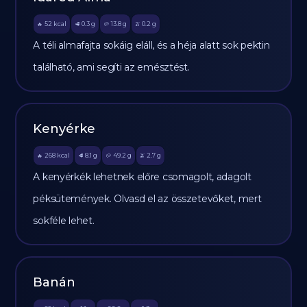
52
kcal
0.3
g
13.8
g
0.2
g
🔥
🥩
🥔
🫒
A téli almafajta sokáig eláll, és a héja alatt sok pektin
található, ami segíti az emésztést.
Kenyérke
268
kcal
8.1
g
49.2
g
2.7
g
🔥
🥩
🥔
🫒
A kenyérkék lehetnek előre csomagolt, adagolt
péksütemények. Olvasd el az összetevőket, mert
sokféle lehet.
Banán