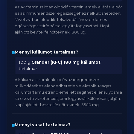
Az A-vitamin zsírban oldódó vitamin, amely a látás, a bőr
és az immunrendszer egészségéhez nélkülözhetetlen.
Mivel zsírban oldódik, felszívódásához érdemes
egészséges zsírforrással együtt fogyasztani. Napi
ajánlott bevitel felnőtteknek: 800 μg.
Mennyi káliumot tartalmaz?
100 g
Grander (KFC)
180 mg káliumot
tartalmaz.
A kálium az izomfunkció és az idegrendszer
működéséhez elengedhetetlen elektrolit. Magas
káliumtartalmú étrend emellett segíthet ellensúlyozni a
só okozta vízretenciót, ami fogyásnál különösen jól jön.
Napi ajánlott bevitel felnőtteknek: 3500 mg.
Mennyi vasat tartalmaz?