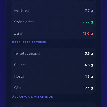
Fehérje
7.7
g
Szénhidrát
26.7
g
Zsír
12.0
g
RÉSZLETES ÉRTÉKEK
Telített zsírsav
3.5
g
Cukor
4.5
g
Rost
1.2
g
Só
1.33
g
ÁSVÁNYOK & VITAMINOK