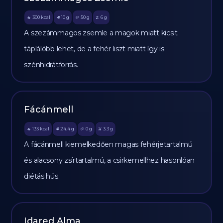
300
kcal
10
g
50
g
6
g
🔥
🥩
🥔
🫒
A szezámmagos zsemle a magok miatt kicsit
táplálóbb lehet, de a fehér liszt miatt így is
szénhidrátforrás.
Fácánmell
133
kcal
24.4
g
0
g
3.3
g
🔥
🥩
🥔
🫒
A fácánmell kiemelkedően magas fehérjetartalmú
és alacsony zsírtartalmú, a csirkemellhez hasonlóan
diétás hús.
Idared Alma