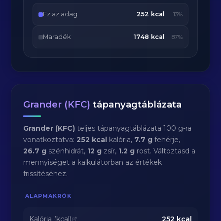
Ez az adag
252 kcal
13%
Maradék
1748 kcal
87%
Grander (KFC)
tápanyagtáblázata
Grander (KFC)
teljes tápanyagtáblázata 100 g-ra
vonatkoztatva:
252 kcal
kalória,
7.7 g
fehérje,
26.7 g
szénhidrát,
12 g
zsír,
1.2 g
rost. Változtasd a
mennyiséget a kalkulátorban az értékek
frissítéséhez.
ALAPMAKRÓK
Kalória (kcal)
252
kcal