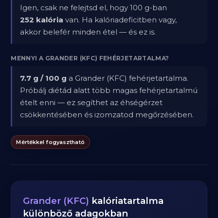
Igen, csak ne felejtsd el, hogy 100 g-ban
252 kalória
van. Ha kalóriadeficitben vagy,
akkor belefér minden étel — és ez is.
MENNYI A GRANDER (KFC) FEHÉRJETARTALMA?
7.7 g / 100 g
a Grander (KFC) fehérjetartalma.
Próbálj diétád alatt több magas fehérjetartalmú
ételt enni — ez segíthet az éhségérzet
csökkentésében és izomzatod megőrzésében.
Mértékkel fogyasztható
Grander (KFC)
kalóriatartalma
különböző adagokban