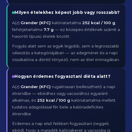
Milyen ételekhez képest jobb vagy rosszabb?
A(z)
Grander (KFC)
kalóriatartalma
252 kcal / 100 g
,
fehérjetartalma
7.7 g
— ez közepes értéknek számít a
hasonló típusú ételek között.
Fogyás alatt sem az egyik legjobb, sem a legrosszabb
választás a kategóriájában — az adagméret és a napi
összkalória a döntő tényező, nem az étel önmagában.
Hogyan érdemes fogyasztani diéta alatt?
A(z)
Grander (KFC)
rugalmasan beilleszthető a napi
étrendbe — ebédhez vagy vacsorához egyaránt
alkalmas, és
252 kcal / 100 g
kalóriatartalma mellett
tudatos adagolással fér bele a kalóriadeficites
étrendbe.
Érdemes a nap első felében fogyasztani (reggeli,
ebéd), hogy a maradék kalóriakeret a vacsorára is