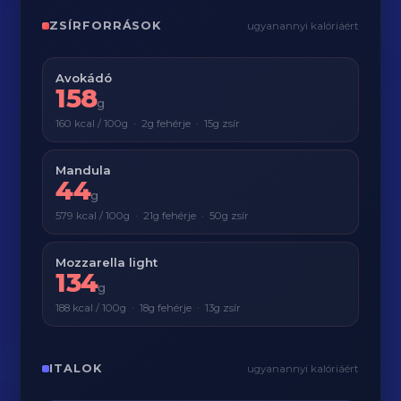
ZSÍRFORRÁSOK
ugyanannyi kalóriáért
Avokádó
158
g
160 kcal / 100g · 2g fehérje · 15g zsír
Mandula
44
g
579 kcal / 100g · 21g fehérje · 50g zsír
Mozzarella light
134
g
188 kcal / 100g · 18g fehérje · 13g zsír
ITALOK
ugyanannyi kalóriáért