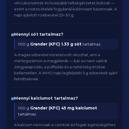
vércukorszintet és hosszabb teltségérzetet biztosít —
ezért a rostos ételek fogyásnál különösen hasznosak. A
napi ajánlott rostbevitel 25–30 g.
Mennyi sót tartalmaz?
100 g
Grander (KFC)
1.33 g sót
tartalmaz.
A magas sóbevitel vízretenciót okozhat, ami a
mérlegszámon is megjelenik — bár ez nem valódi
zsírgyarapodás, a puffadás és a nehézség érzése
kellemetlen. A WHO napi legfeljebb 5 g sóbevitelt ajánl
felnőtteknek.
Mennyi kalciumot tartalmaz?
100 g
Grander (KFC)
45 mg kalciumot
tartalmaz.
A kalcium nemcsak a csontok és fogak egészségéhez