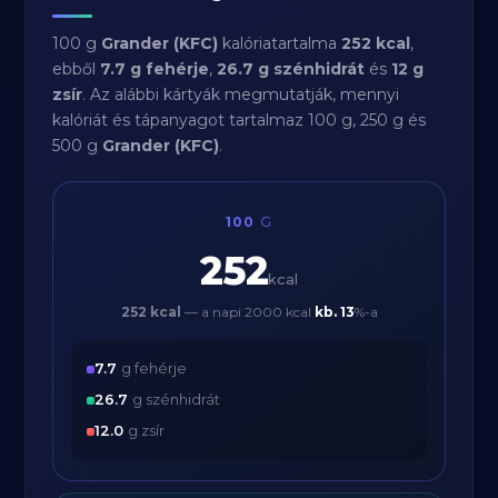
100 g
Grander (KFC)
kalóriatartalma
252 kcal
,
ebből
7.7 g fehérje
,
26.7 g szénhidrát
és
12 g
zsír
. Az alábbi kártyák megmutatják, mennyi
kalóriát és tápanyagot tartalmaz 100 g, 250 g és
500 g
Grander (KFC)
.
100
G
252
kcal
252 kcal
— a napi 2000 kcal
kb.
13
%-a
7.7
g fehérje
26.7
g szénhidrát
12.0
g zsír