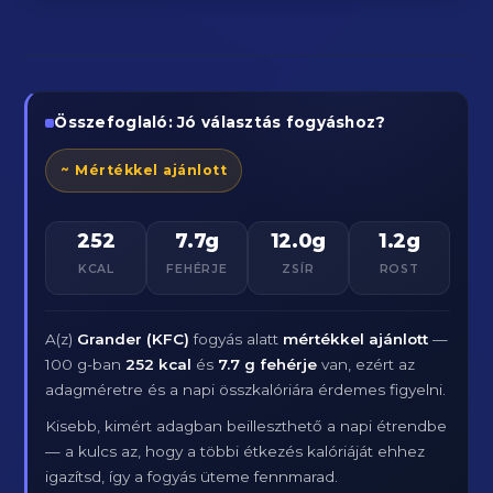
Összefoglaló: Jó választás fogyáshoz?
~ Mértékkel ajánlott
252
7.7g
12.0g
1.2g
KCAL
FEHÉRJE
ZSÍR
ROST
A(z)
Grander (KFC)
fogyás alatt
mértékkel ajánlott
—
100 g-ban
252 kcal
és
7.7 g fehérje
van, ezért az
adagméretre és a napi összkalóriára érdemes figyelni.
Kisebb, kimért adagban beilleszthető a napi étrendbe
— a kulcs az, hogy a többi étkezés kalóriáját ehhez
igazítsd, így a fogyás üteme fennmarad.