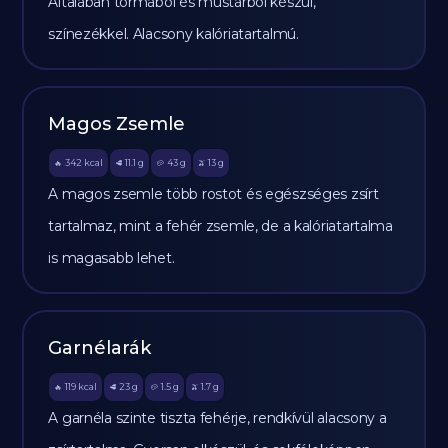
Általában tormából és mustárból készül,
színezékkel. Alacsony kalóriatartalmú.
Magos Zsemle
342
kcal
11.1
g
43
g
13
g
🔥
🥩
🥔
🫒
A magos zsemle több rostot és egészséges zsírt
tartalmaz, mint a fehér zsemle, de a kalóriatartalma
is magasabb lehet.
Garnélarák
119
kcal
23
g
1.5
g
1.7
g
🔥
🥩
🥔
🫒
A garnéla szinte tiszta fehérje, rendkívül alacsony a