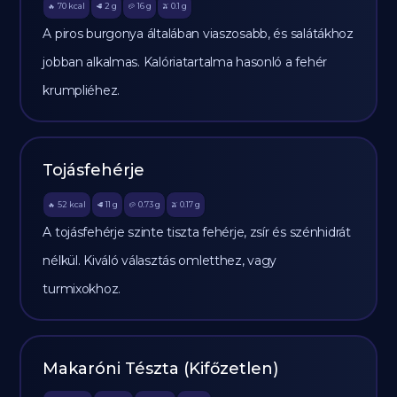
70
kcal
2
g
16
g
0.1
g
🔥
🥩
🥔
🫒
A piros burgonya általában viaszosabb, és salátákhoz
jobban alkalmas. Kalóriatartalma hasonló a fehér
krumpliéhez.
Tojásfehérje
52
kcal
11
g
0.73
g
0.17
g
🔥
🥩
🥔
🫒
A tojásfehérje szinte tiszta fehérje, zsír és szénhidrát
nélkül. Kiváló választás omletthez, vagy
turmixokhoz.
Makaróni Tészta (Kifőzetlen)