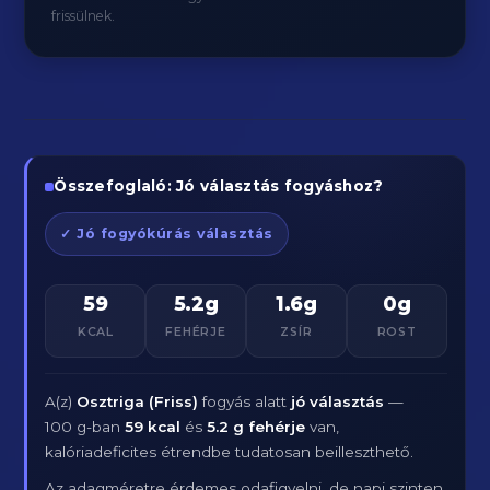
frissülnek.
Összefoglaló: Jó választás fogyáshoz?
✓ Jó fogyókúrás választás
59
5.2g
1.6g
0g
KCAL
FEHÉRJE
ZSÍR
ROST
A(z)
Osztriga (Friss)
fogyás alatt
jó választás
—
100 g-ban
59 kcal
és
5.2 g fehérje
van,
kalóriadeficites étrendbe tudatosan beilleszthető.
Az adagméretre érdemes odafigyelni, de napi szinten