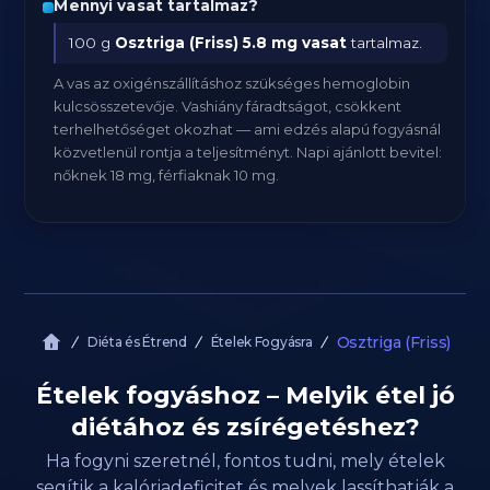
Mennyi vasat tartalmaz?
100 g
Osztriga (Friss)
5.8 mg vasat
tartalmaz.
A vas az oxigénszállításhoz szükséges hemoglobin
kulcsösszetevője. Vashiány fáradtságot, csökkent
terhelhetőséget okozhat — ami edzés alapú fogyásnál
közvetlenül rontja a teljesítményt. Napi ajánlott bevitel:
nőknek 18 mg, férfiaknak 10 mg.
Osztriga (Friss)
Diéta és Étrend
Ételek Fogyásra
Ételek fogyáshoz – Melyik étel jó
diétához és zsírégetéshez?
Ha fogyni szeretnél, fontos tudni, mely ételek
segítik a kalóriadeficitet és melyek lassíthatják a