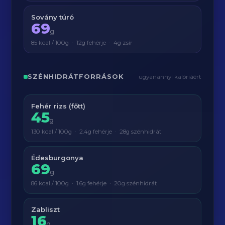
Sovány túró
69
g
85 kcal / 100g · 12g fehérje · 4g zsír
SZÉNHIDRÁTFORRÁSOK
ugyanannyi kalóriáért
Fehér rizs (főtt)
45
g
130 kcal / 100g · 2.4g fehérje · 28g szénhidrát
Édesburgonya
69
g
86 kcal / 100g · 1.6g fehérje · 20g szénhidrát
Zabliszt
16
g