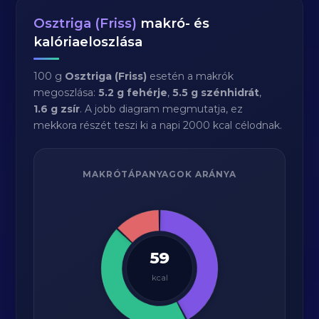
Osztriga (Friss)
makró- és
kalóriaeloszlása
100 g
Osztriga (Friss)
esetén a makrók
megoszlása:
5.2 g fehérje
,
5.5 g szénhidrát
,
1.6 g zsír
. A jobb diagram megmutatja, ez
mekkora részét teszi ki a napi 2000 kcal célodnak.
MAKRÓTÁPANYAGOK ARÁNYA
59
kcal