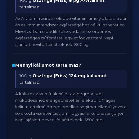
100 g
Osztriga (Friss)
8 μg A-vitamint
tartalmaz.
Az A-vitamin zsírban oldódó vitamin, amely a látás, a bőr
és az immunrendszer egészségéhez nélkülözhetetlen.
Mivel zsírban oldódik, felszívódásához érdemes
egészséges zsírforrással együtt fogyasztani. Napi
ajánlott bevitel felnőtteknek: 800 μg.
Mennyi káliumot tartalmaz?
100 g
Osztriga (Friss)
124 mg káliumot
tartalmaz.
A kálium az izomfunkció és az idegrendszer
működéséhez elengedhetetlen elektrolit. Magas
káliumtartalmú étrend emellett segíthet ellensúlyozni a
só okozta vízretenciót, ami fogyásnál különösen jól jön.
Napi ajánlott bevitel felnőtteknek: 3500 mg.