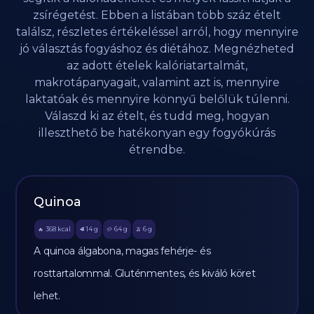
zsírégetést. Ebben a listában több száz ételt
találsz, részletes értékeléssel arról, hogy mennyire
jó választás fogyáshoz és diétához. Megnézheted
az adott ételek kalóriatartalmát,
makrotápanyagait, valamint azt is, mennyire
laktatóak és mennyire könnyű belőlük túlenni.
Válaszd ki az ételt, és tudd meg, hogyan
illeszthető be hatékonyan egy fogyókúrás
étrendbe.
Quinoa
368
kcal
14
g
64
g
6
g
🔥
🥩
🥔
🫒
A quinoa álgabona, magas fehérje- és
rosttartalommal. Gluténmentes, és kiváló köret
lehet.