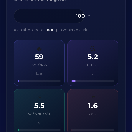
g
Az alábbi adatok
100
g-ra vonatkoznak.
🔥
💪
59
5.2
KALÓRIA
FEHÉRJE
kcal
g
⚡
🧈
5.5
1.6
SZÉNHIDRÁT
ZSÍR
g
g