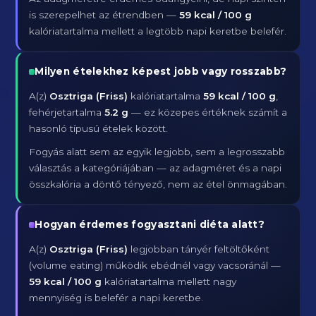
is szerepelhet az étrendben —
59 kcal / 100 g
kalóriatartalma mellett a legtöbb napi keretbe belefér.
Milyen ételekhez képest jobb vagy rosszabb?
A(z)
Osztriga (Friss)
kalóriatartalma
59 kcal / 100 g
,
fehérjetartalma
5.2 g
— ez közepes értéknek számít a
hasonló típusú ételek között.
Fogyás alatt sem az egyik legjobb, sem a legrosszabb
választás a kategóriájában — az adagméret és a napi
összkalória a döntő tényező, nem az étel önmagában.
Hogyan érdemes fogyasztani diéta alatt?
A(z)
Osztriga (Friss)
legjobban tányér feltöltőként
(volume eating) működik ebédnél vagy vacsoránál —
59 kcal / 100 g
kalóriatartalma mellett nagy
mennyiség is belefér a napi keretbe.