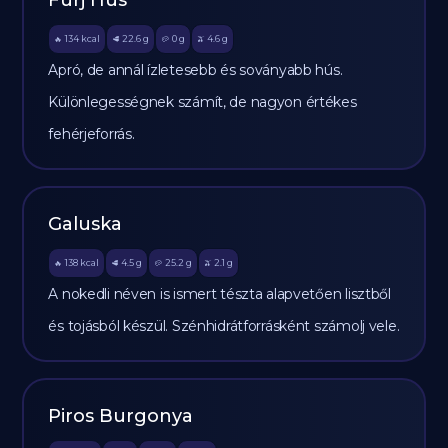
Fürj Hús
134
kcal
22.6
g
0
g
4.6
g
🔥
🥩
🥔
🫒
Apró, de annál ízletesebb és soványabb hús.
Különlegességnek számít, de nagyon értékes
fehérjeforrás.
Galuska
138
kcal
4.5
g
25.2
g
2.1
g
🔥
🥩
🥔
🫒
A nokedli néven is ismert tészta alapvetően lisztből
és tojásból készül. Szénhidrátforrásként számolj vele.
Piros Burgonya