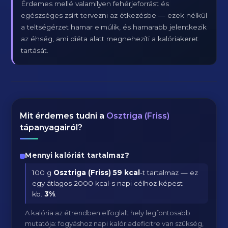
Érdemes mellé valamilyen fehérjeforrást és
egészséges zsírt tervezni az étkezésbe — ezek nélkül
a teltségérzet hamar elmúlik, és hamarabb jelentkezik
az éhség, ami diéta alatt megnehezíti a kalóriakeret
tartását.
Mit érdemes tudni a
Osztriga (Friss)
tápanyagairól?
Mennyi kalóriát tartalmaz?
100 g
Osztriga (Friss)
59 kcal
-t tartalmaz — ez
egy átlagos 2000 kcal-s napi célhoz képest
kb.
3
%
.
A kalória az étrendben elfoglalt hely legfontosabb
mutatója: fogyáshoz napi kalóriadeficitre van szükség,