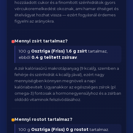
hozzáadott cukor és a finomított szénhidrátok gyors
vércukoremelkedést okoznak, ami hamar éhséget és
ételvágyat hozhat vissza — ezért fogyásnál érdemes
figyelni az arányokra.
Mennyi zsírt tartalmaz?
100 g
Osztriga (Friss)
1.6 g zsírt
tartalmaz,
ebből
0.4 g telített zsírsav
.
A zsír kalóriasűrű makrotápanyag (9 kcal/g, szemben a
fehérje és szénhidrát 4 kcal/g-jával), ezért nagy
mennyiségben könnyen megnöveli a napi
kalóriabevitelt. Ugyanakkor az egészséges zsírok (pl.
omega-3) fontosak a hormonegyensúlyhoz és a zsírban
oldódó vitaminok felszívódásához.
Mennyi rostot tartalmaz?
100 g
Osztriga (Friss)
0 g rostot
tartalmaz.