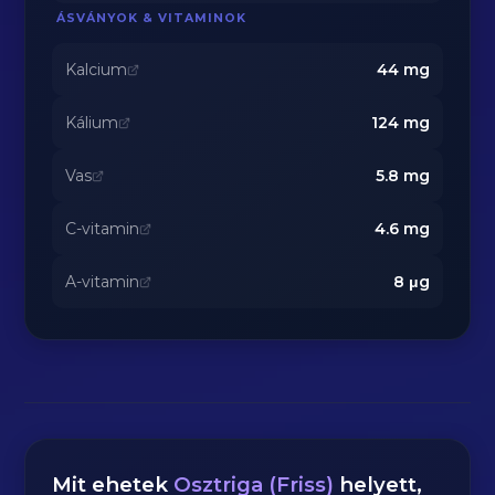
ÁSVÁNYOK & VITAMINOK
Kalcium
44
mg
Kálium
124
mg
Vas
5.8
mg
C-vitamin
4.6
mg
A-vitamin
8
μg
Mit ehetek
Osztriga (Friss)
helyett,