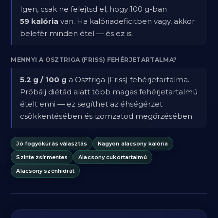
Igen, csak ne felejtsd el, hogy 100 g-ban
59 kalória
van. Ha kalóriadeficitben vagy, akkor
belefér minden étel — és ez is.
MENNYI A OSZTRIGA (FRISS) FEHÉRJETARTALMA?
5.2 g / 100 g
a Osztriga (Friss) fehérjetartalma.
Próbálj diétád alatt több magas fehérjetartalmú
ételt enni — ez segíthet az éhségérzet
csökkentésében és izomzatod megőrzésében.
Jó fogyókúrás választás
Nagyon alacsony kalória
Szinte zsírmentes
Alacsony cukortartalmú
Alacsony szénhidrát