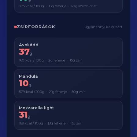
375 kcal / 100g · 13g fehérje · 60g szénhidrát
ZSÍRFORRÁSOK
ugyanannyi kalóriáért
Avokádó
37
g
160 kcal / 100g · 2g fehérje · 15g zsír
Mandula
10
g
579 kcal / 100g · 21g fehérje · 50g zsír
Mozzarella light
31
g
188 kcal / 100g · 18g fehérje · 13g zsír