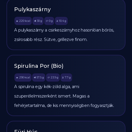
Pulykaszárny
220
kcal
30
g
0
g
10.4
g
🔥
🥩
🥔
🫒
A pulykaszárny a csirkeszárnyhoz hasonlóan bőrös,
zsírosabb rész. Sütve, grillezve finom.
Spirulina Por (Bio)
290
kcal
57.5
g
23.9
g
7.7
g
🔥
🥩
🥔
🫒
A spirulina egy kék-zöld alga, ami
szuperélelmiszerként ismert. Magas a
fehérjetartalma, de kis mennyiségben fogyasztják.