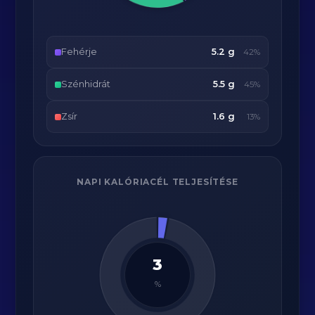
Fehérje
5.2 g
42%
Szénhidrát
5.5 g
45%
Zsír
1.6 g
13%
NAPI KALÓRIACÉL TELJESÍTÉSE
3
%