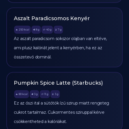
Aszalt Paradicsomos Kenyér
250
kcal
8
g
40
g
7
g
🔥
🥩
🥔
🫒
Az aszalt paradicsom sokszor olajban van eltéve,
ami plusz kalóriát jelent a kenyérben, ha ez az
összetevő dominál.
Pumpkin Spice Latte (Starbucks)
80
kcal
3
g
11
g
3
g
🔥
🥩
🥔
🫒
Ez az őszi ital a sütőtök ízű szirup miatt rengeteg
cukrot tartalmaz. Cukormentes sziruppal kérve
csökkentheted a kalóriákat.