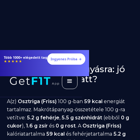
Több 1000+ elégedett tag
Ingyenes Próba →
★★★★★
Osztriga (Friss) fogyásra: jó
választás diéta alatt?
GetFIT App
Írta -
March 19, 2026
A(z)
Osztriga (Friss)
100 g-ban
59 kcal
energiát
tartalmaz. Makrótápanyag-összetétele 100 g-ra
vetítve:
5.2 g fehérje
,
5.5 g szénhidrát
(ebből
0 g
cukor
),
1.6 g zsír
és
0 g rost
. A
Osztriga (Friss)
kalóriatartalma
59 kcal
és fehérjetartalma
5.2 g