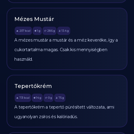
Mézes Mustár
207
kcal
1
g
28.6
g
13.4
g
🔥
🥩
🥔
🫒
A mézes mustár a mustár és a méz keveréke, így a
cukortartalma magas. Csak kis mennyiségben
használd.
Tepertőkrém
731
kcal
14
g
0
g
75
g
🔥
🥩
🥔
🫒
A tepertőkrém a tepertő pürésített változata, ami
ugyanolyan zsíros és kalóriadús.