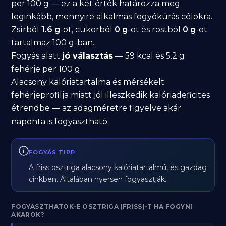
per 100 g — ez a két érték határozza meg
leginkább, mennyire alkalmas fogyókúrás célokra.
Zsírból
1.6 g
-ot, cukorból
0 g
-ot és rostból
0 g
-ot
tartalmaz 100 g-ban.
Fogyás alatt
jó választás
— 59 kcal és 5.2 g
fehérje per 100 g.
Alacsony kalóriatartalma és mérsékelt
fehérjeprofilja miatt jól illeszkedik kalóriadeficites
étrendbe — az adagméretre figyelve akár
naponta is fogyasztható.
FOGYÁS TIPP
A friss osztriga alacsony kalóriatartalmú, és gazdag
cinkben. Általában nyersen fogyasztják.
FOGYASZTHATOK-E OSZTRIGA (FRISS)-T HA FOGYNI
AKAROK?