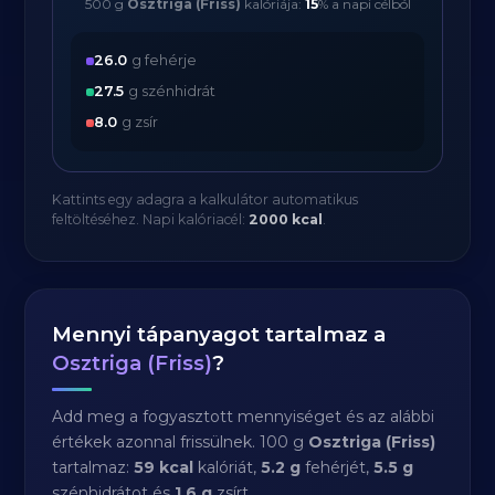
500 g
Osztriga (Friss)
kalóriája:
15
% a napi célból
26.0
g fehérje
27.5
g szénhidrát
8.0
g zsír
Kattints egy adagra a kalkulátor automatikus
feltöltéséhez. Napi kalóriacél:
2000 kcal
.
Mennyi tápanyagot tartalmaz a
Osztriga (Friss)
?
Add meg a fogyasztott mennyiséget és az alábbi
értékek azonnal frissülnek. 100 g
Osztriga (Friss)
tartalmaz:
59 kcal
kalóriát,
5.2 g
fehérjét,
5.5 g
szénhidrátot és
1.6 g
zsírt.