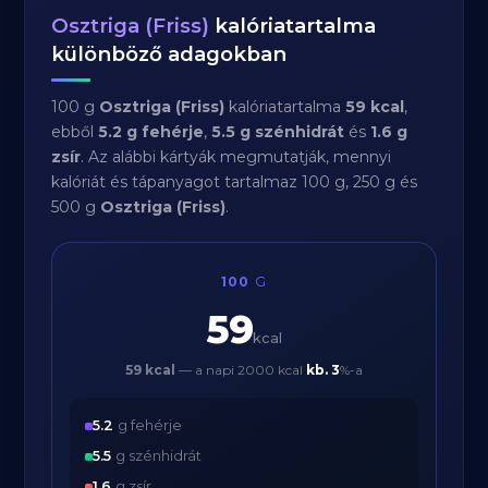
Osztriga (Friss)
kalóriatartalma
különböző adagokban
100 g
Osztriga (Friss)
kalóriatartalma
59 kcal
,
ebből
5.2 g fehérje
,
5.5 g szénhidrát
és
1.6 g
zsír
. Az alábbi kártyák megmutatják, mennyi
kalóriát és tápanyagot tartalmaz 100 g, 250 g és
500 g
Osztriga (Friss)
.
100
G
59
kcal
59 kcal
— a napi 2000 kcal
kb.
3
%-a
5.2
g fehérje
5.5
g szénhidrát
1.6
g zsír