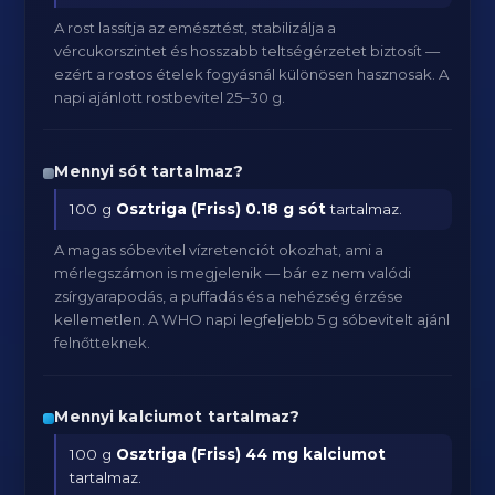
A rost lassítja az emésztést, stabilizálja a
vércukorszintet és hosszabb teltségérzetet biztosít —
ezért a rostos ételek fogyásnál különösen hasznosak. A
napi ajánlott rostbevitel 25–30 g.
Mennyi sót tartalmaz?
100 g
Osztriga (Friss)
0.18 g sót
tartalmaz.
A magas sóbevitel vízretenciót okozhat, ami a
mérlegszámon is megjelenik — bár ez nem valódi
zsírgyarapodás, a puffadás és a nehézség érzése
kellemetlen. A WHO napi legfeljebb 5 g sóbevitelt ajánl
felnőtteknek.
Mennyi kalciumot tartalmaz?
100 g
Osztriga (Friss)
44 mg kalciumot
tartalmaz.