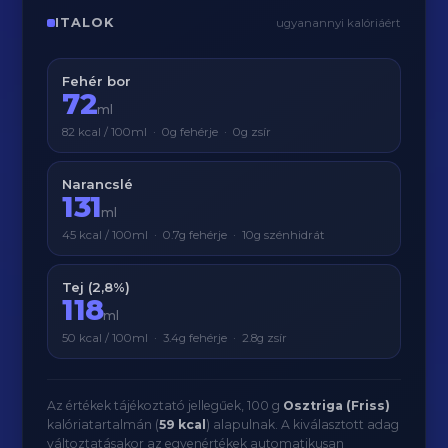
ITALOK
ugyanannyi kalóriáért
Fehér bor
72
ml
82 kcal / 100ml · 0g fehérje · 0g zsír
Narancslé
131
ml
45 kcal / 100ml · 0.7g fehérje · 10g szénhidrát
Tej (2,8%)
118
ml
50 kcal / 100ml · 3.4g fehérje · 2.8g zsír
Az értékek tájékoztató jellegűek, 100 g
Osztriga (Friss)
kalóriatartalmán (
59 kcal
) alapulnak. A kiválasztott adag
változtatásakor az egyenértékek automatikusan