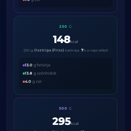
250
G
148
kcal
250 g
Osztriga (Friss)
kalóriája:
7
% a napi célból
13.0
g fehérje
13.8
g szénhidrát
4.0
g zsír
500
G
295
kcal