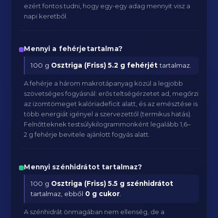
ezért fontos tudni, hogy egy-egy adag mennyit visz a
napi keretből.
Mennyi a fehérjetartalma?
100 g
Osztriga (Friss)
5.2 g fehérjét
tartalmaz.
A fehérje a három makrotápanyag közül a legjobb
szövetséges fogyásnál: erős teltségérzetet ad, megőrzi
az izomtömeget kalóriadeficit alatt, és az emésztése is
több energiát igényel a szervezettől (termikus hatás).
Felnőtteknek testsúlykilogrammonként legalább 1,6–
2 g fehérje bevitele ajánlott fogyás alatt.
Mennyi szénhidrátot tartalmaz?
100 g
Osztriga (Friss)
5.5 g szénhidrátot
tartalmaz, ebből
0 g cukor
.
A szénhidrát önmagában nem ellenség, de a