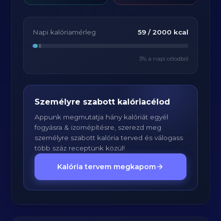
Napi kalóriamérleg
59
/
2000
kcal
3
% a napi célodból
Személyre szabott kalóriacélod
Appunk megmutatja hány kalóriát egyél
fogyásra & izomépítésre, szerezd meg
személyre szabott kalória terved és válogass
több száz receptünk közül!
Kalória tervem megkapom