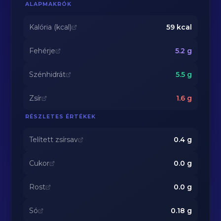
ALAPMAKRÓK
Kalória (kcal)
59
kcal
Fehérje
5.2
g
Szénhidrát
5.5
g
Zsír
1.6
g
RÉSZLETES ÉRTÉKEK
Telített zsírsav
0.4
g
Cukor
0.0
g
Rost
0.0
g
Só
0.18
g