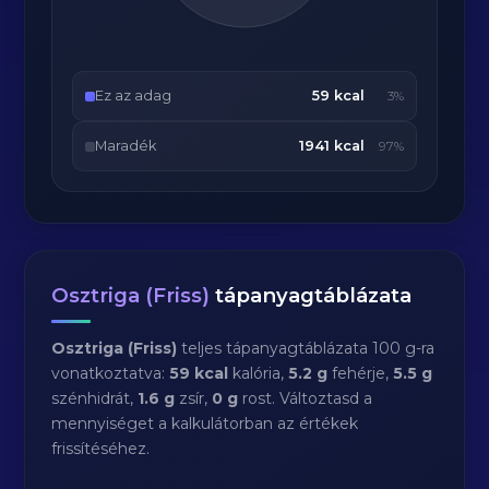
Ez az adag
59 kcal
3%
Maradék
1941 kcal
97%
Osztriga (Friss)
tápanyagtáblázata
Osztriga (Friss)
teljes tápanyagtáblázata 100 g-ra
vonatkoztatva:
59 kcal
kalória,
5.2 g
fehérje,
5.5 g
szénhidrát,
1.6 g
zsír,
0 g
rost. Változtasd a
mennyiséget a kalkulátorban az értékek
frissítéséhez.