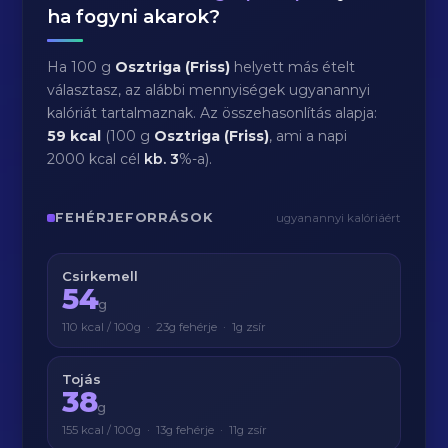
ha fogyni akarok?
Ha 100 g
Osztriga (Friss)
helyett más ételt
választasz, az alábbi mennyiségek ugyanannyi
kalóriát tartalmaznak. Az összehasonlítás alapja:
59 kcal
(100 g
Osztriga (Friss)
, ami a napi
2000 kcal cél
kb.
3
%-a).
FEHÉRJEFORRÁSOK
ugyanannyi kalóriáért
Csirkemell
54
g
110 kcal / 100g · 23g fehérje · 1g zsír
Tojás
38
g
155 kcal / 100g · 13g fehérje · 11g zsír