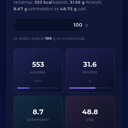
tartalmaz:
553 kcal
kalóriát,
31.56 g
fehérjét,
8.67 g
szénhidrátot és
48.75 g
zsírt.
g
Az alábbi adatok
100
g-ra vonatkoznak.
🔥
💪
553
31.6
KALÓRIA
FEHÉRJE
kcal
g
⚡
🧈
8.7
48.8
SZÉNHIDRÁT
ZSÍR