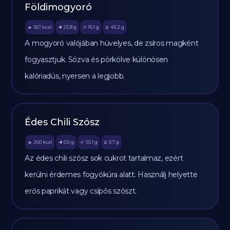
Földimogyoró
567
kcal
25.8
g
16.1
g
49.2
g
🔥
🥩
🥔
🫒
A mogyoró valójában hüvelyes, de zsíros magként
fogyasztjuk. Sózva és pörkölve különösen
kalóriadús, nyersen a legjobb.
Édes Chili Szósz
260
kcal
0.6
g
55.1
g
0.7
g
🔥
🥩
🥔
🫒
Az édes chili szósz sok cukrot tartalmaz, ezért
kerülni érdemes fogyókúra alatt. Használj helyette
erős paprikát vagy csípős szószt.