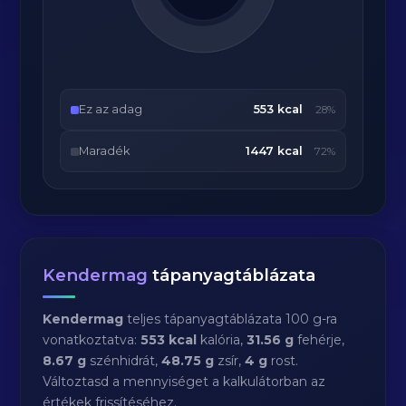
Ez az adag
553 kcal
28%
Maradék
1447 kcal
72%
Kendermag
tápanyagtáblázata
Kendermag
teljes tápanyagtáblázata 100 g-ra
vonatkoztatva:
553 kcal
kalória,
31.56 g
fehérje,
8.67 g
szénhidrát,
48.75 g
zsír,
4 g
rost.
Változtasd a mennyiséget a kalkulátorban az
értékek frissítéséhez.