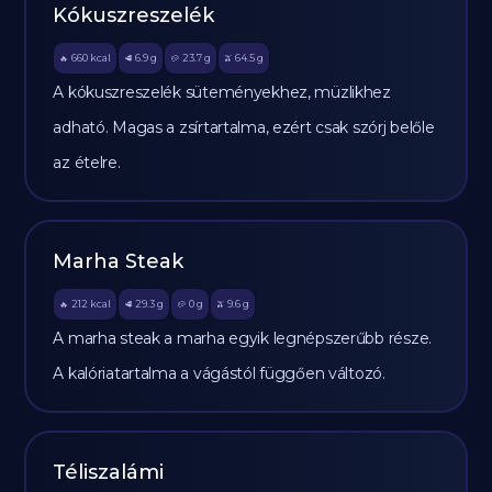
Kókuszreszelék
660
kcal
6.9
g
23.7
g
64.5
g
🔥
🥩
🥔
🫒
A kókuszreszelék süteményekhez, müzlikhez
adható. Magas a zsírtartalma, ezért csak szórj belőle
az ételre.
Marha Steak
212
kcal
29.3
g
0
g
9.6
g
🔥
🥩
🥔
🫒
A marha steak a marha egyik legnépszerűbb része.
A kalóriatartalma a vágástól függően változó.
Téliszalámi