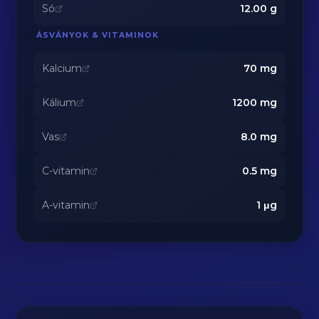
Só
12.00
g
ÁSVÁNYOK & VITAMINOK
Kalcium
70
mg
Kálium
1200
mg
Vas
8.0
mg
C-vitamin
0.5
mg
A-vitamin
1
μg