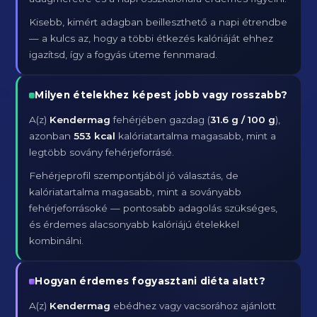
Kisebb, kimért adagban beilleszthető a napi étrendbe
— a kulcs az, hogy a többi étkezés kalóriáját ehhez
igazítsd, így a fogyás üteme fennmarad.
Milyen ételekhez képest jobb vagy rosszabb?
A(z)
Kendermag
fehérjében gazdag (
31.6 g / 100 g
),
azonban
553 kcal
kalóriatartalma magasabb, mint a
legtöbb sovány fehérjeforrásé.
Fehérjeprofil szempontjából jó választás, de
kalóriatartalma magasabb, mint a soványabb
fehérjeforrásoké — pontosabb adagolás szükséges,
és érdemes alacsonyabb kalóriájú ételekkel
kombinálni.
Hogyan érdemes fogyasztani diéta alatt?
A(z)
Kendermag
ebédhez vagy vacsorához ajánlott