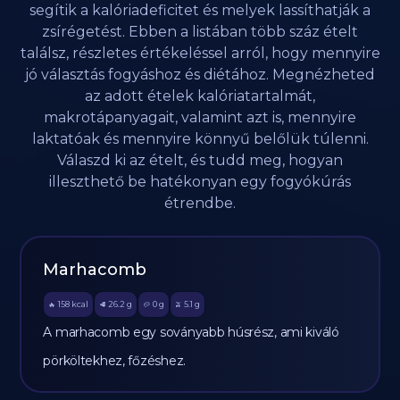
segítik a kalóriadeficitet és melyek lassíthatják a
zsírégetést. Ebben a listában több száz ételt
találsz, részletes értékeléssel arról, hogy mennyire
jó választás fogyáshoz és diétához. Megnézheted
az adott ételek kalóriatartalmát,
makrotápanyagait, valamint azt is, mennyire
laktatóak és mennyire könnyű belőlük túlenni.
Válaszd ki az ételt, és tudd meg, hogyan
illeszthető be hatékonyan egy fogyókúrás
étrendbe.
Marhacomb
158
kcal
26.2
g
0
g
5.1
g
🔥
🥩
🥔
🫒
A marhacomb egy soványabb húsrész, ami kiváló
pörköltekhez, főzéshez.