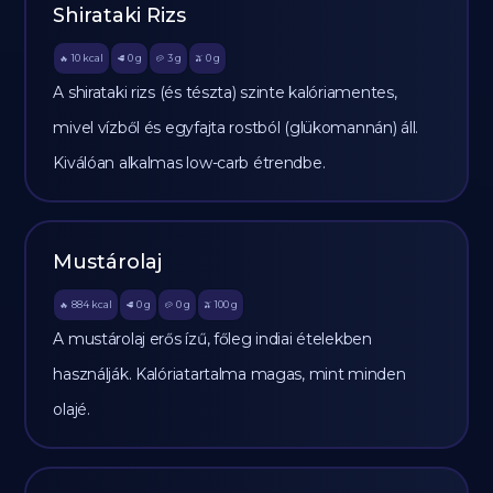
Shirataki Rizs
10
kcal
0
g
3
g
0
g
🔥
🥩
🥔
🫒
A shirataki rizs (és tészta) szinte kalóriamentes,
mivel vízből és egyfajta rostból (glükomannán) áll.
Kiválóan alkalmas low-carb étrendbe.
Mustárolaj
884
kcal
0
g
0
g
100
g
🔥
🥩
🥔
🫒
A mustárolaj erős ízű, főleg indiai ételekben
használják. Kalóriatartalma magas, mint minden
olajé.