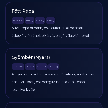
Főtt Répa
37
kcal
0.5
g
4.4
g
0.6
g
🔥
🥩
🥔
🫒
A főtt répa puhább, és a cukortartalma miatt
édeskés. Pürének elkészítve is jó választás lehet.
Gyömbér (Nyers)
80
kcal
1.82
g
17.77
g
0.75
g
🔥
🥩
🥔
🫒
A gyömbér gyulladáscsökkentő hatású, segíthet az
emésztésben, és melegítő hatása van. Teába
reszelve kiváló.