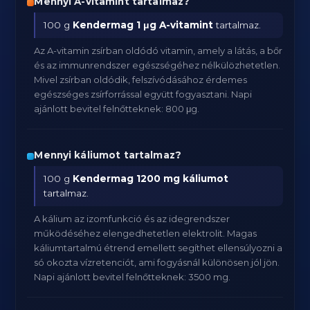
Mennyi A-vitamint tartalmaz?
100 g
Kendermag
1 μg A-vitamint
tartalmaz.
Az A-vitamin zsírban oldódó vitamin, amely a látás, a bőr
és az immunrendszer egészségéhez nélkülözhetetlen.
Mivel zsírban oldódik, felszívódásához érdemes
egészséges zsírforrással együtt fogyasztani. Napi
ajánlott bevitel felnőtteknek: 800 μg.
Mennyi káliumot tartalmaz?
100 g
Kendermag
1200 mg káliumot
tartalmaz.
A kálium az izomfunkció és az idegrendszer
működéséhez elengedhetetlen elektrolit. Magas
káliumtartalmú étrend emellett segíthet ellensúlyozni a
só okozta vízretenciót, ami fogyásnál különösen jól jön.
Napi ajánlott bevitel felnőtteknek: 3500 mg.