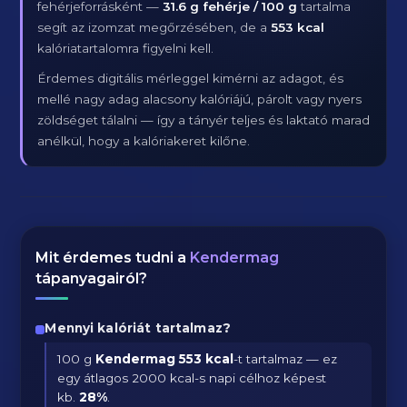
fehérjeforrásként —
31.6 g fehérje / 100 g
tartalma
segít az izomzat megőrzésében, de a
553 kcal
kalóriatartalomra figyelni kell.
Érdemes digitális mérleggel kimérni az adagot, és
mellé nagy adag alacsony kalóriájú, párolt vagy nyers
zöldséget tálalni — így a tányér teljes és laktató marad
anélkül, hogy a kalóriakeret kilőne.
Mit érdemes tudni a
Kendermag
tápanyagairól?
Mennyi kalóriát tartalmaz?
100 g
Kendermag
553 kcal
-t tartalmaz — ez
egy átlagos 2000 kcal-s napi célhoz képest
kb.
28
%
.