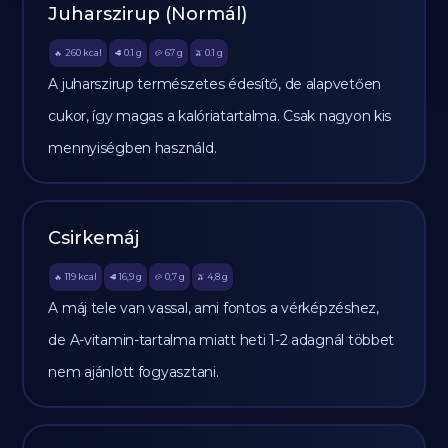
Juharszirup (Normál)
260
kcal
0.1
g
67
g
0.1
g
🔥
🥩
🥔
🫒
A juharszirup természetes édesítő, de alapvetően
cukor, így magas a kalóriatartalma. Csak nagyon kis
mennyiségben használd.
Csirkemáj
119
kcal
16,9
g
0,7
g
4,8
g
🔥
🥩
🥔
🫒
A máj tele van vassal, ami fontos a vérképzéshez,
de A-vitamin-tartalma miatt heti 1-2 adagnál többet
nem ajánlott fogyasztani.