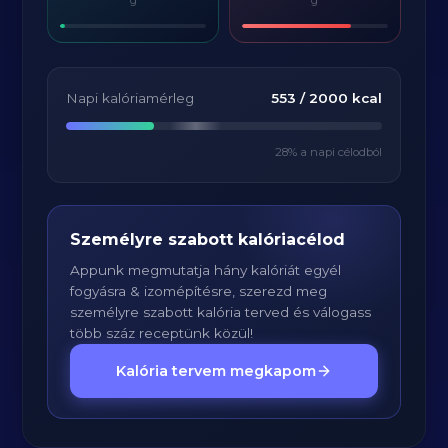
g
g
Napi kalóriamérleg
553
/
2000
kcal
28
% a napi célodból
Személyre szabott kalóriacélod
Appunk megmutatja hány kalóriát egyél
fogyásra & izomépítésre, szerezd meg
személyre szabott kalória terved és válogass
több száz receptünk közül!
Kalória tervem megkapom