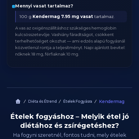
Mennyi vasat tartalmaz?
100 g
Kendermag
7.95 mg vasat
tartalmaz.
A vas az oxigénszállításhoz szükséges hemoglobin
kulcsösszetevője. Vashiány fáradtságot, csökkent
terhelhetőséget okozhat — ami edzés alapú fogyásnál
közvetlenül rontja a teljesítményt. Napi ajánlott bevitel:
nőknek 18 mg, férfiaknak 10 mg.
Kendermag
Diéta és Étrend
Ételek Fogyásra
Ételek fogyáshoz – Melyik étel jó
diétához és zsírégetéshez?
Ha fogyni szeretnél, fontos tudni, mely ételek