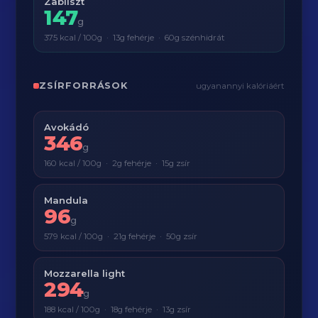
Zabliszt
147
g
375 kcal / 100g · 13g fehérje · 60g szénhidrát
ZSÍRFORRÁSOK
ugyanannyi kalóriáért
Avokádó
346
g
160 kcal / 100g · 2g fehérje · 15g zsír
Mandula
96
g
579 kcal / 100g · 21g fehérje · 50g zsír
Mozzarella light
294
g
188 kcal / 100g · 18g fehérje · 13g zsír