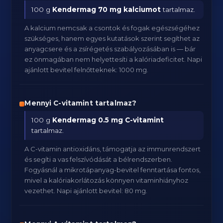
100 g
Kendermag
70 mg kalciumot
tartalmaz.
A kalcium nemcsak a csontok és fogak egészségéhez
szükséges, hanem egyes kutatások szerint segíthet az
anyagcsere és a zsírégetés szabályozásában is — bár
ez önmagában nem helyettesíti a kalóriadeficitet. Napi
ajánlott bevitel felnőtteknek: 1000 mg.
Mennyi C-vitamint tartalmaz?
100 g
Kendermag
0.5 mg C-vitamint
tartalmaz.
A C-vitamin antioxidáns, támogatja az immunrendszert
és segíti a vas felszívódását a bélrendszerben.
Fogyásnál a mikrotápanyag-bevitel fenntartása fontos,
mivel a kalóriakorlátozás könnyen vitaminhiányhoz
vezethet. Napi ajánlott bevitel: 80 mg.