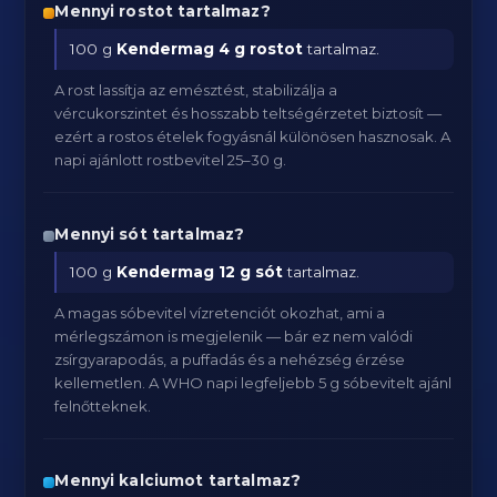
Mennyi rostot tartalmaz?
100 g
Kendermag
4 g rostot
tartalmaz.
A rost lassítja az emésztést, stabilizálja a
vércukorszintet és hosszabb teltségérzetet biztosít —
ezért a rostos ételek fogyásnál különösen hasznosak. A
napi ajánlott rostbevitel 25–30 g.
Mennyi sót tartalmaz?
100 g
Kendermag
12 g sót
tartalmaz.
A magas sóbevitel vízretenciót okozhat, ami a
mérlegszámon is megjelenik — bár ez nem valódi
zsírgyarapodás, a puffadás és a nehézség érzése
kellemetlen. A WHO napi legfeljebb 5 g sóbevitelt ajánl
felnőtteknek.
Mennyi kalciumot tartalmaz?