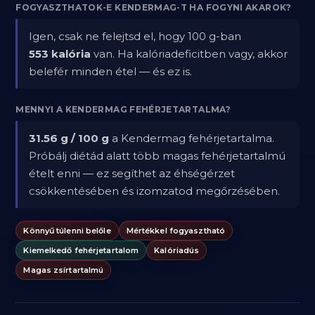
FOGYASZTHATOK-E KENDERMAG-T HA FOGYNI AKAROK?
Igen, csak ne felejtsd el, hogy 100 g-ban
553 kalória
van. Ha kalóriadeficitben vagy, akkor
belefér minden étel — és ez is.
MENNYI A KENDERMAG FEHÉRJETARTALMA?
31.56 g / 100 g
a Kendermag fehérjetartalma.
Próbálj diétád alatt több magas fehérjetartalmú
ételt enni — ez segíthet az éhségérzet
csökkentésében és izomzatod megőrzésében.
Könnyű túlenni belőle
Mértékkel fogyasztható
Kiemelkedő fehérjetartalom
Kalóriadús
Magas zsírtartalmú