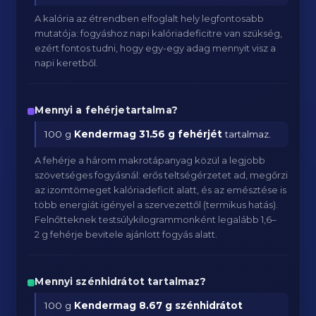
A kalória az étrendben elfoglalt hely legfontosabb
mutatója: fogyáshoz napi kalóriadeficitre van szükség,
ezért fontos tudni, hogy egy-egy adag mennyit visz a
napi keretből.
Mennyi a fehérjetartalma?
100 g
Kendermag
31.56 g fehérjét
tartalmaz.
A fehérje a három makrotápanyag közül a legjobb
szövetséges fogyásnál: erős teltségérzetet ad, megőrzi
az izomtömeget kalóriadeficit alatt, és az emésztése is
több energiát igényel a szervezettől (termikus hatás).
Felnőtteknek testsúlykilogrammonként legalább 1,6–
2 g fehérje bevitele ajánlott fogyás alatt.
Mennyi szénhidrátot tartalmaz?
100 g
Kendermag
8.67 g szénhidrátot