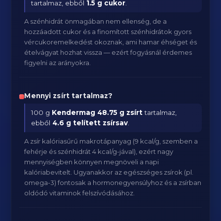
tartalmaz, ebből
1.5 g cukor
.
A szénhidrát önmagában nem ellenség, de a
hozzáadott cukor és a finomított szénhidrátok gyors
vércukoremelkedést okoznak, ami hamar éhséget és
ételvágyat hozhat vissza — ezért fogyásnál érdemes
figyelni az arányokra.
Mennyi zsírt tartalmaz?
100 g
Kendermag
48.75 g zsírt
tartalmaz,
ebből
4.6 g telített zsírsav
.
A zsír kalóriasűrű makrotápanyag (9 kcal/g, szemben a
fehérje és szénhidrát 4 kcal/g-jával), ezért nagy
mennyiségben könnyen megnöveli a napi
kalóriabevitelt. Ugyanakkor az egészséges zsírok (pl.
omega-3) fontosak a hormonegyensúlyhoz és a zsírban
oldódó vitaminok felszívódásához.