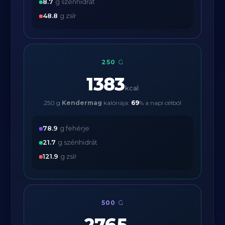
8.7
g szénhidrát
48.8
g zsír
250
G
1383
kcal
250 g
Kendermag
kalóriája:
69
% a napi célból
78.9
g fehérje
21.7
g szénhidrát
121.9
g zsír
500
G
2765