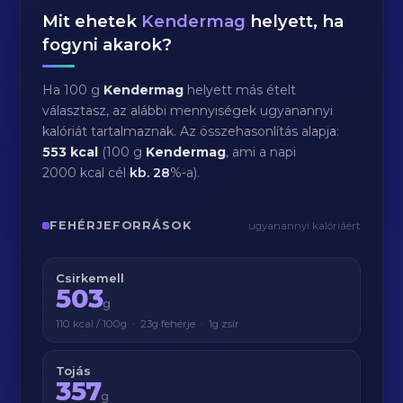
Mit ehetek
Kendermag
helyett, ha
fogyni akarok?
Ha 100 g
Kendermag
helyett más ételt
választasz, az alábbi mennyiségek ugyanannyi
kalóriát tartalmaznak. Az összehasonlítás alapja:
553 kcal
(100 g
Kendermag
, ami a napi
2000 kcal cél
kb.
28
%-a).
FEHÉRJEFORRÁSOK
ugyanannyi kalóriáért
Csirkemell
503
g
110 kcal / 100g · 23g fehérje · 1g zsír
Tojás
357
g