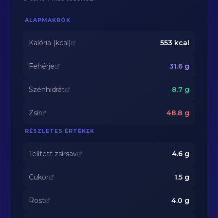
ALAPMAKRÓK
Kalória (kcal)
553
kcal
Fehérje
31.6
g
Szénhidrát
8.7
g
Zsír
48.8
g
RÉSZLETES ÉRTÉKEK
Telített zsírsav
4.6
g
Cukor
1.5
g
Rost
4.0
g