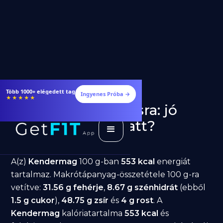
Több 1000+ elégedett tag
Ingyenes Próba →
★★★★★
Kendermag fogyásra: jó
választás diéta alatt?
GetFIT App
Írta -
March 19, 2026
A(z)
Kendermag
100 g-ban
553 kcal
energiát
tartalmaz. Makrótápanyag-összetétele 100 g-ra
vetítve:
31.56 g fehérje
,
8.67 g szénhidrát
(ebből
1.5 g cukor
),
48.75 g zsír
és
4 g rost
. A
Kendermag
kalóriatartalma
553 kcal
és