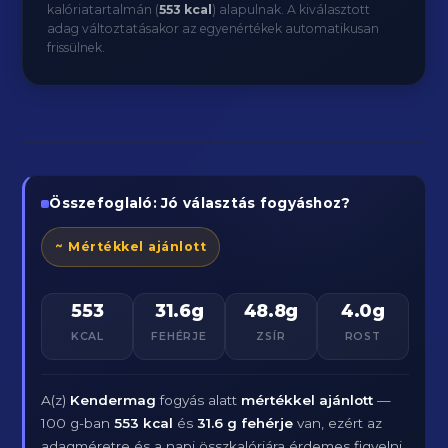
kalóriatartalmán (
553 kcal
) alapulnak. A kiválasztott
adag változtatásakor az egyenértékek automatikusan
frissülnek.
Összefoglaló: Jó választás fogyáshoz?
~ Mértékkel ajánlott
553
31.6g
48.8g
4.0g
KCAL
FEHÉRJE
ZSÍR
ROST
A(z)
Kendermag
fogyás alatt
mértékkel ajánlott
—
100 g-ban
553 kcal
és
31.6 g fehérje
van, ezért az
adagméretre és a napi összkalóriára érdemes figyelni.