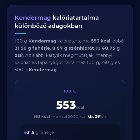
Kendermag
kalóriatartalma
különböző adagokban
100 g
Kendermag
kalóriatartalma
553 kcal
, ebből
31.56 g fehérje
,
8.67 g szénhidrát
és
48.75 g
zsír
. Az alábbi kártyák megmutatják, mennyi
kalóriát és tápanyagot tartalmaz 100 g, 250 g és
500 g
Kendermag
.
100
G
553
kcal
553 kcal
— a napi 2000 kcal
kb.
28
%-a
31.6
g fehérje