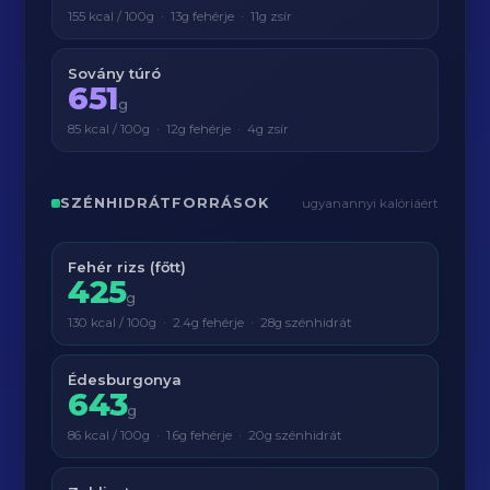
155 kcal / 100g · 13g fehérje · 11g zsír
Sovány túró
651
g
85 kcal / 100g · 12g fehérje · 4g zsír
SZÉNHIDRÁTFORRÁSOK
ugyanannyi kalóriáért
Fehér rizs (főtt)
425
g
130 kcal / 100g · 2.4g fehérje · 28g szénhidrát
Édesburgonya
643
g
86 kcal / 100g · 1.6g fehérje · 20g szénhidrát