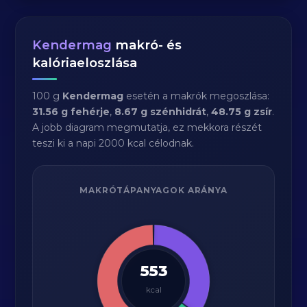
Kendermag
makró- és
kalóriaeloszlása
100 g
Kendermag
esetén a makrók megoszlása:
31.56 g fehérje
,
8.67 g szénhidrát
,
48.75 g zsír
.
A jobb diagram megmutatja, ez mekkora részét
teszi ki a napi 2000 kcal célodnak.
MAKRÓTÁPANYAGOK ARÁNYA
553
kcal