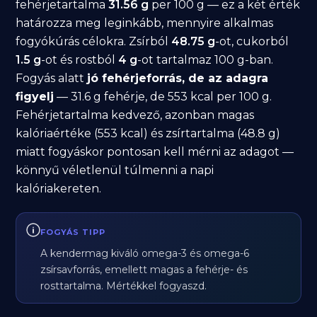
fehérjetartalma
31.56 g
per 100 g — ez a két érték
határozza meg leginkább, mennyire alkalmas
fogyókúrás célokra. Zsírból
48.75 g
-ot, cukorból
1.5 g
-ot és rostból
4 g
-ot tartalmaz 100 g-ban.
Fogyás alatt
jó fehérjeforrás, de az adagra
figyelj
— 31.6 g fehérje, de 553 kcal per 100 g.
Fehérjetartalma kedvező, azonban magas
kalóriaértéke (553 kcal) és zsírtartalma (48.8 g)
miatt fogyáskor pontosan kell mérni az adagot —
könnyű véletlenül túlmenni a napi
kalóriakereten.
FOGYÁS TIPP
A kendermag kiváló omega-3 és omega-6
zsírsavforrás, emellett magas a fehérje- és
rosttartalma. Mértékkel fogyaszd.