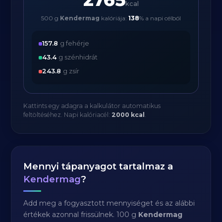
kcal
500 g
Kendermag
kalóriája:
138
% a napi célból
157.8
g fehérje
43.4
g szénhidrát
243.8
g zsír
Kattints egy adagra a kalkulátor automatikus
feltöltéséhez. Napi kalóriacél:
2000 kcal
.
Mennyi tápanyagot tartalmaz a
Kendermag
?
Add meg a fogyasztott mennyiséget és az alábbi
értékek azonnal frissülnek. 100 g
Kendermag