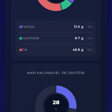
Fehérje
31.6 g
35%
Szénhidrát
8.7 g
10%
Zsír
48.8 g
55%
NAPI KALÓRIACÉL TELJESÍTÉSE
28
%