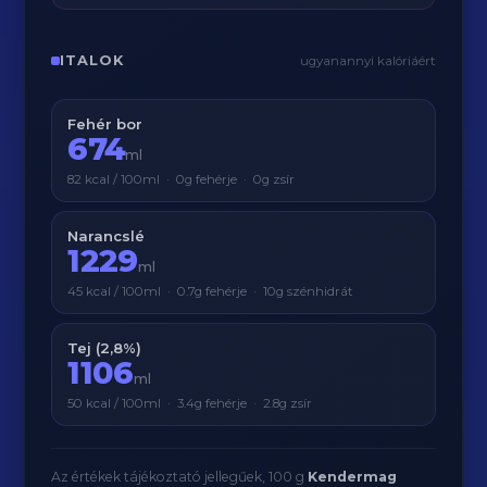
ITALOK
ugyanannyi kalóriáért
Fehér bor
674
ml
82 kcal / 100ml · 0g fehérje · 0g zsír
Narancslé
1229
ml
45 kcal / 100ml · 0.7g fehérje · 10g szénhidrát
Tej (2,8%)
1106
ml
50 kcal / 100ml · 3.4g fehérje · 2.8g zsír
Az értékek tájékoztató jellegűek, 100 g
Kendermag