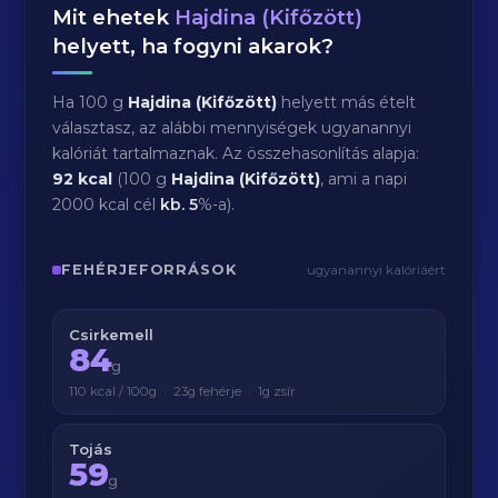
Mit ehetek
Hajdina (Kifőzött)
helyett, ha fogyni akarok?
Ha 100 g
Hajdina (Kifőzött)
helyett más ételt
választasz, az alábbi mennyiségek ugyanannyi
kalóriát tartalmaznak. Az összehasonlítás alapja:
92 kcal
(100 g
Hajdina (Kifőzött)
, ami a napi
2000 kcal cél
kb.
5
%-a).
FEHÉRJEFORRÁSOK
ugyanannyi kalóriáért
Csirkemell
84
g
110 kcal / 100g · 23g fehérje · 1g zsír
Tojás
59
g