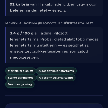
92 kalória
van. Ha kalóriadeficitben vagy, akkor
belefér minden étel — és ez is.
MENNYI A HAJDINA (KIFŐZÖTT) FEHÉRJETARTALMA?
3.4 g / 100 g
a Hajdina (Kifőzött)
fehérjetartalma. Próbálj diétád alatt több magas
fehérjetartalmú ételt enni — ez segíthet az
éhségérzet csökkentésében és izomzatod
megőrzésében.
Mértékkel ajánlott
Alacsony kalóriatartalmú
Szinte zsírmentes
Alacsony cukortartalmú
Rostban gazdag