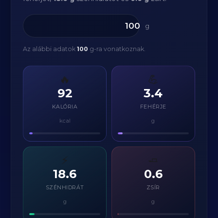
g
Az alábbi adatok
100
g-ra vonatkoznak.
🔥
💪
92
3.4
KALÓRIA
FEHÉRJE
kcal
g
⚡
🧈
18.6
0.6
SZÉNHIDRÁT
ZSÍR
g
g