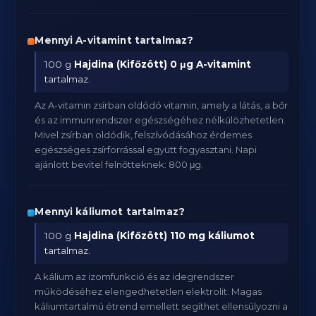
Mennyi A-vitamint tartalmaz?
100 g
Hajdina (Kifőzött)
0 μg A-vitamint
tartalmaz.
Az A-vitamin zsírban oldódó vitamin, amely a látás, a bőr
és az immunrendszer egészségéhez nélkülözhetetlen.
Mivel zsírban oldódik, felszívódásához érdemes
egészséges zsírforrással együtt fogyasztani. Napi
ajánlott bevitel felnőtteknek: 800 μg.
Mennyi káliumot tartalmaz?
100 g
Hajdina (Kifőzött)
110 mg káliumot
tartalmaz.
A kálium az izomfunkció és az idegrendszer
működéséhez elengedhetetlen elektrolit. Magas
káliumtartalmú étrend emellett segíthet ellensúlyozni a