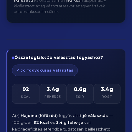
(Kifőzött)
kalóriatartalmán (
92 kcal
) alapulnak. A
kiválasztott adag változtatásakor az egyenértékek
automatikusan frissülnek.
Összefoglaló: Jó választás fogyáshoz?
✓ Jó fogyókúrás választás
92
3.4g
0.6g
3.4g
KCAL
FEHÉRJE
ZSÍR
ROST
A(z)
Hajdina (Kifőzött)
fogyás alatt
jó választás
—
100 g-ban
92 kcal
és
3.4 g fehérje
van,
kalóriadeficites étrendbe tudatosan beilleszthető.