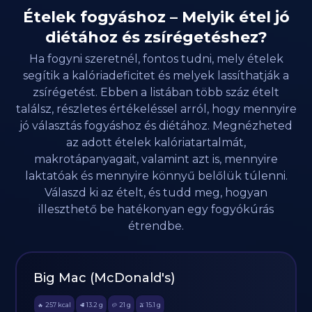
Ételek fogyáshoz – Melyik étel jó
diétához és zsírégetéshez?
Ha fogyni szeretnél, fontos tudni, mely ételek
segítik a kalóriadeficitet és melyek lassíthatják a
zsírégetést. Ebben a listában több száz ételt
találsz, részletes értékeléssel arról, hogy mennyire
jó választás fogyáshoz és diétához. Megnézheted
az adott ételek kalóriatartalmát,
makrotápanyagait, valamint azt is, mennyire
laktatóak és mennyire könnyű belőlük túlenni.
Válaszd ki az ételt, és tudd meg, hogyan
illeszthető be hatékonyan egy fogyókúrás
étrendbe.
Big Mac (McDonald's)
257
kcal
13.2
g
21
g
15.1
g
🔥
🥩
🥔
🫒