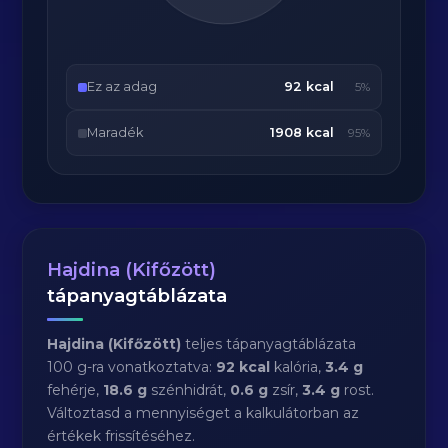
Ez az adag
92 kcal
5%
Maradék
1908 kcal
95%
Hajdina (Kifőzött)
tápanyagtáblázata
Hajdina (Kifőzött)
teljes tápanyagtáblázata
100 g-ra vonatkoztatva:
92 kcal
kalória,
3.4 g
fehérje,
18.6 g
szénhidrát,
0.6 g
zsír,
3.4 g
rost.
Változtasd a mennyiséget a kalkulátorban az
értékek frissítéséhez.