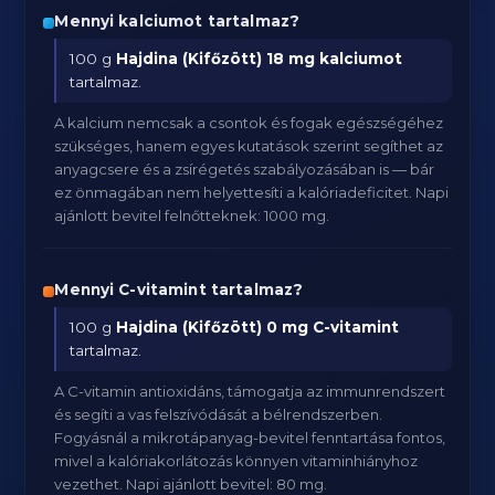
Mennyi kalciumot tartalmaz?
100 g
Hajdina (Kifőzött)
18 mg kalciumot
tartalmaz.
A kalcium nemcsak a csontok és fogak egészségéhez
szükséges, hanem egyes kutatások szerint segíthet az
anyagcsere és a zsírégetés szabályozásában is — bár
ez önmagában nem helyettesíti a kalóriadeficitet. Napi
ajánlott bevitel felnőtteknek: 1000 mg.
Mennyi C-vitamint tartalmaz?
100 g
Hajdina (Kifőzött)
0 mg C-vitamint
tartalmaz.
A C-vitamin antioxidáns, támogatja az immunrendszert
és segíti a vas felszívódását a bélrendszerben.
Fogyásnál a mikrotápanyag-bevitel fenntartása fontos,
mivel a kalóriakorlátozás könnyen vitaminhiányhoz
vezethet. Napi ajánlott bevitel: 80 mg.