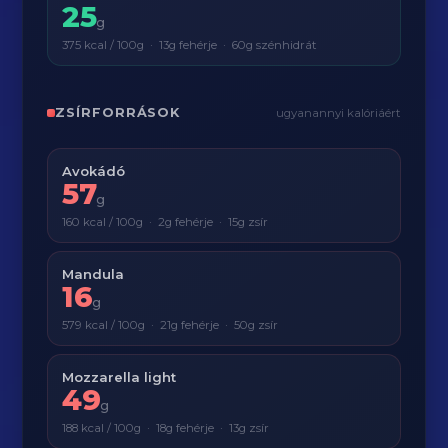
25
g
375 kcal / 100g · 13g fehérje · 60g szénhidrát
ZSÍRFORRÁSOK
ugyanannyi kalóriáért
Avokádó
57
g
160 kcal / 100g · 2g fehérje · 15g zsír
Mandula
16
g
579 kcal / 100g · 21g fehérje · 50g zsír
Mozzarella light
49
g
188 kcal / 100g · 18g fehérje · 13g zsír