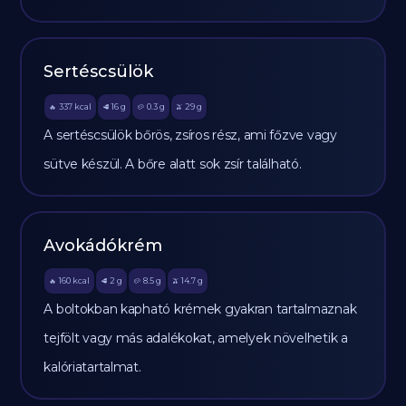
Sertéscsülök
337
kcal
16
g
0.3
g
29
g
🔥
🥩
🥔
🫒
A sertéscsülök bőrös, zsíros rész, ami főzve vagy
sütve készül. A bőre alatt sok zsír található.
Avokádókrém
160
kcal
2
g
8.5
g
14.7
g
🔥
🥩
🥔
🫒
A boltokban kapható krémek gyakran tartalmaznak
tejfölt vagy más adalékokat, amelyek növelhetik a
kalóriatartalmat.