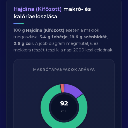
Hajdina (Kifőzött)
makró- és
kalóriaeloszlása
100 g
Hajdina (Kifőzött)
esetén a makrók
megoszlása:
3.4 g fehérje
,
18.6 g szénhidrát
,
0.6 g zsír
. A jobb diagram megmutatja, ez
mekkora részét teszi ki a napi 2000 kcal célodnak.
MAKRÓTÁPANYAGOK ARÁNYA
92
kcal