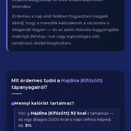
étrendbe.
Érdemes a nap első felében fogyasztani (reggeli,
ebéd), hogy a maradék kalóriakeret a vacsorára is
elegendő legyen — és az adott étkezés leggyengébb
makróját (fehérje, rost vagy egészséges zsír)
tartalmazó étellel kiegészíteni.
Mit érdemes tudni a
Hajdina (Kifőzött)
tápanyagairól?
Mennyi kalóriát tartalmaz?
100 g
Hajdina (Kifőzött)
92 kcal
-t tartalmaz —
ez egy átlagos 2000 kcal-s napi célhoz képest
kb.
5
%
.