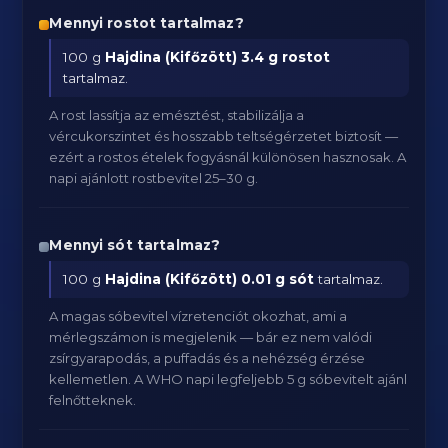
Mennyi rostot tartalmaz?
100 g
Hajdina (Kifőzött)
3.4 g rostot
tartalmaz.
A rost lassítja az emésztést, stabilizálja a
vércukorszintet és hosszabb teltségérzetet biztosít —
ezért a rostos ételek fogyásnál különösen hasznosak. A
napi ajánlott rostbevitel 25–30 g.
Mennyi sót tartalmaz?
100 g
Hajdina (Kifőzött)
0.01 g sót
tartalmaz.
A magas sóbevitel vízretenciót okozhat, ami a
mérlegszámon is megjelenik — bár ez nem valódi
zsírgyarapodás, a puffadás és a nehézség érzése
kellemetlen. A WHO napi legfeljebb 5 g sóbevitelt ajánl
felnőtteknek.