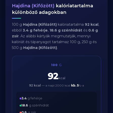
Hajdina (Kifőzött)
kalóriatartalma
különböző adagokban
100 g
Hajdina (Kifőzött)
kalóriatartalma
92 kcal
,
ebből
3.4 g fehérje
,
18.6 g szénhidrát
és
0.6 g
zsír
. Az alábbi kártyák megmutatják, mennyi
kalóriát és tápanyagot tartalmaz 100 g, 250 g és
500 g
Hajdina (Kifőzött)
.
100
G
92
kcal
92 kcal
— a napi 2000 kcal
kb.
5
%-a
3.4
g fehérje
18.6
g szénhidrát
0.6
g zsír