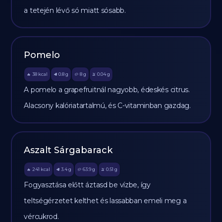
a tetején lévő só miatt sósabb.
Pomelo
38
kcal
0.8
g
8
g
0.04
g
🔥
🥩
🥔
🫒
A pomelo a grapefruitnál nagyobb, édeskés citrus.
Alacsony kalóriatartalmú, és C-vitaminban gazdag.
Aszalt Sárgabarack
241
kcal
3.4
g
63.9
g
0.51
g
🔥
🥩
🥔
🫒
Fogyasztása előtt áztasd be vízbe, így
teltségérzetet kelthet és lassabban emeli meg a
vércukrod.