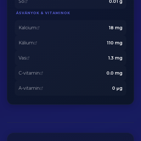
Só
0.01
g
ÁSVÁNYOK & VITAMINOK
Kalcium
18
mg
Kálium
110
mg
Vas
1.3
mg
C-vitamin
0.0
mg
A-vitamin
0
μg