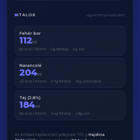
ITALOK
ugyanannyi kalóriáért
Fehér bor
112
ml
82 kcal / 100ml · 0g fehérje · 0g zsír
Narancslé
204
ml
45 kcal / 100ml · 0.7g fehérje · 10g szénhidrát
Tej (2,8%)
184
ml
50 kcal / 100ml · 3.4g fehérje · 2.8g zsír
Az értékek tájékoztató jellegűek, 100 g
Hajdina