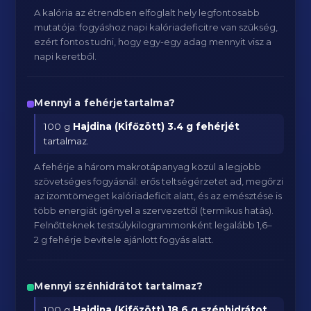
A kalória az étrendben elfoglalt hely legfontosabb
mutatója: fogyáshoz napi kalóriadeficitre van szükség,
ezért fontos tudni, hogy egy-egy adag mennyit visz a
napi keretből.
Mennyi a fehérjetartalma?
100 g
Hajdina (Kifőzött)
3.4 g fehérjét
tartalmaz.
A fehérje a három makrotápanyag közül a legjobb
szövetséges fogyásnál: erős teltségérzetet ad, megőrzi
az izomtömeget kalóriadeficit alatt, és az emésztése is
több energiát igényel a szervezettől (termikus hatás).
Felnőtteknek testsúlykilogrammonként legalább 1,6–
2 g fehérje bevitele ajánlott fogyás alatt.
Mennyi szénhidrátot tartalmaz?
100 g
Hajdina (Kifőzött)
18.6 g szénhidrátot