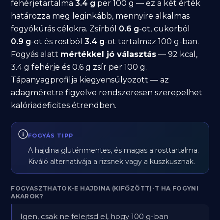
fehérjetartalma
3.4 g
per 100 g — ez a két érték
határozza meg leginkább, mennyire alkalmas
fogyókúrás célokra. Zsírból
0.6 g
-ot, cukorból
0.9 g
-ot és rostból
3.4 g
-ot tartalmaz 100 g-ban.
Fogyás alatt
mértékkel jó választás
— 92 kcal,
3.4 g fehérje és 0.6 g zsír per 100 g.
Tápanyagprofilja kiegyensúlyozott — az
adagméretre figyelve rendszeresen szerepelhet
kalóriadeficites étrendben.
FOGYÁS TIPP
A hajdina gluténmentes, és magas a rosttartalma.
Kiváló alternatívája a rizsnek vagy a kuszkusznak.
FOGYASZTHATOK-E HAJDINA (KIFŐZÖTT)-T HA FOGYNI
AKAROK?
Igen, csak ne felejtsd el, hogy 100 g-ban