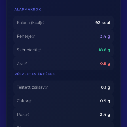
ALAPMAKRÓK
Kalória (kcal)
92
kcal
Fehérje
3.4
g
Szénhidrát
18.6
g
Zsír
0.6
g
RÉSZLETES ÉRTÉKEK
Telített zsírsav
0.1
g
Cukor
0.9
g
Rost
3.4
g