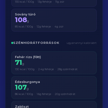
155 kcal / 100g · 13g fehérje · 11g zsír
Sovány túró
108
g
85 kcal / 100g · 12g fehérje · 4g zsír
SZÉNHIDRÁTFORRÁSOK
ugyanannyi kalóriáért
Fehér rizs (főtt)
71
g
130 kcal / 100g · 2.4g fehérje · 28g szénhidrát
Édesburgonya
107
g
86 kcal / 100g · 1.6g fehérje · 20g szénhidrát
Zabliszt