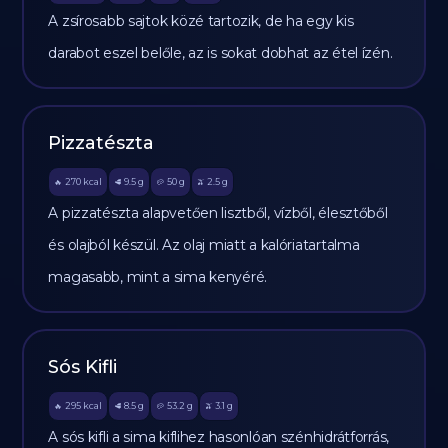
A zsírosabb sajtok közé tartozik, de ha egy kis
darabot eszel belőle, az is sokat dobhat az étel ízén.
Pizzatészta
270
kcal
9.5
g
50
g
2.5
g
🔥
🥩
🥔
🫒
A pizzatészta alapvetően lisztből, vízből, élesztőből
és olajból készül. Az olaj miatt a kalóriatartalma
magasabb, mint a sima kenyéré.
Sós Kifli
295
kcal
8.5
g
53.2
g
3.1
g
🔥
🥩
🥔
🫒
A sós kifli a sima kiflihez hasonlóan szénhidrátforrás,