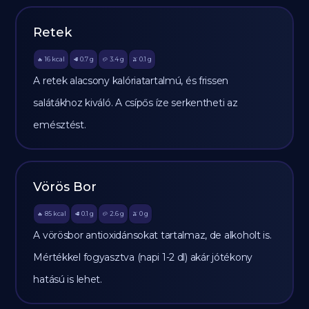
Retek
16
kcal
0.7
g
3.4
g
0.1
g
🔥
🥩
🥔
🫒
A retek alacsony kalóriatartalmú, és frissen
salátákhoz kiváló. A csípős íze serkentheti az
emésztést.
Vörös Bor
85
kcal
0.1
g
2.6
g
0
g
🔥
🥩
🥔
🫒
A vörösbor antioxidánsokat tartalmaz, de alkoholt is.
Mértékkel fogyasztva (napi 1-2 dl) akár jótékony
hatású is lehet.