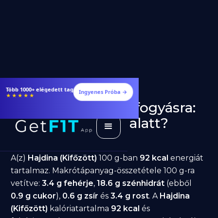
Étrendek, receptek és edzéstervek
Ingyenes Próba →
★★★★★
Hajdina (Kifőzött) fogyásra:
jó választás diéta alatt?
GetFIT App
Írta -
March 19, 2026
A(z)
Hajdina (Kifőzött)
100 g-ban
92 kcal
energiát
tartalmaz. Makrótápanyag-összetétele 100 g-ra
vetítve:
3.4 g fehérje
,
18.6 g szénhidrát
(ebből
0.9 g cukor
),
0.6 g zsír
és
3.4 g rost
. A
Hajdina
(Kifőzött)
kalóriatartalma
92 kcal
és