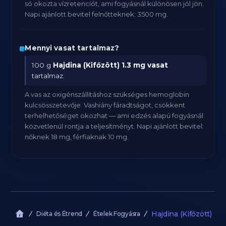
só okozta vízretenciót, ami fogyásnál különösen jól jön.
Napi ajánlott bevitel felnőtteknek: 3500 mg.
Mennyi vasat tartalmaz?
100 g
Hajdina (Kifőzött)
1.3 mg vasat
tartalmaz.
A vas az oxigénszállításhoz szükséges hemoglobin
kulcsösszetevője. Vashiány fáradtságot, csökkent
terhelhetőséget okozhat — ami edzés alapú fogyásnál
közvetlenül rontja a teljesítményt. Napi ajánlott bevitel:
nőknek 18 mg, férfiaknak 10 mg.
Hajdina (Kifőzött)
Diéta és Étrend
Ételek Fogyásra