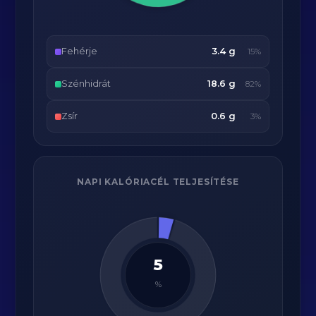
Fehérje
3.4 g
15%
Szénhidrát
18.6 g
82%
Zsír
0.6 g
3%
NAPI KALÓRIACÉL TELJESÍTÉSE
5
%