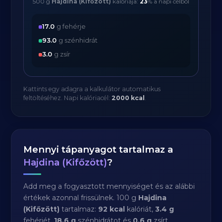
500 g
Hajdina (Kifőzött)
kalóriája:
23
% a napi célból
17.0
g fehérje
93.0
g szénhidrát
3.0
g zsír
Kattints egy adagra a kalkulátor automatikus
feltöltéséhez. Napi kalóriacél:
2000 kcal
.
Mennyi tápanyagot tartalmaz a
Hajdina (Kifőzött)
?
Add meg a fogyasztott mennyiséget és az alábbi
értékek azonnal frissülnek. 100 g
Hajdina
(Kifőzött)
tartalmaz:
92 kcal
kalóriát,
3.4 g
fehérjét,
18.6 g
szénhidrátot és
0.6 g
zsírt.