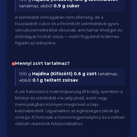
tartalmaz, ebből
0.9 g cukor
.
A szénhidrát önmagában nem ellenség, de a
hozzáadott cukor és a finomított szénhidrátok gyors
vércukoremelkedést okoznak, ami hamar éhséget és
ételvágyat hozhat vissza — ezért fogyásnál érdemes
figyelni az arányokra.
Mennyi zsírt tartalmaz?
100 g
Hajdina (Kifőzött)
0.6 g zsírt
tartalmaz,
ebből
0.1 g telített zsírsav
.
A zsír kalóriasűrű makrotápanyag (9 kcal/g, szemben a
fehérje és szénhidrát 4 kcal/g-jával), ezért nagy
mennyiségben könnyen megnöveli a napi
kalóriabevitelt. Ugyanakkor az egészséges zsírok (pl.
omega-3) fontosak a hormonegyensúlyhoz és a zsírban
oldódó vitaminok felszívódásához.