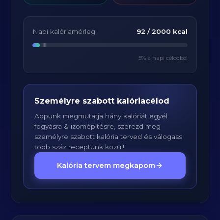
Napi kalóriamérleg
92
/
2000
kcal
5
% a napi célodból
Személyre szabott kalóriacélod
Appunk megmutatja hány kalóriát egyél
fogyásra & izomépítésre, szerezd meg
személyre szabott kalória terved és válogass
több száz receptünk közül!
Kalória tervem megkapom