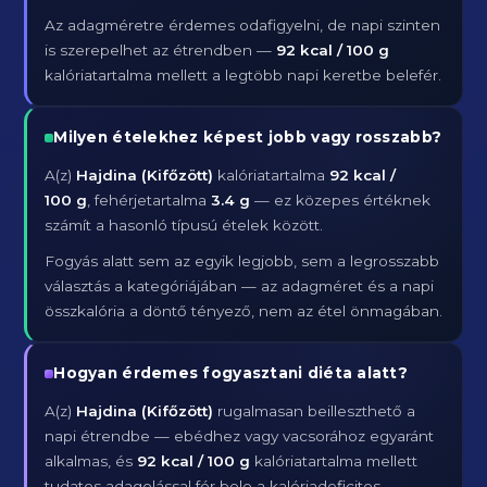
Az adagméretre érdemes odafigyelni, de napi szinten
is szerepelhet az étrendben —
92 kcal / 100 g
kalóriatartalma mellett a legtöbb napi keretbe belefér.
Milyen ételekhez képest jobb vagy rosszabb?
A(z)
Hajdina (Kifőzött)
kalóriatartalma
92 kcal /
100 g
, fehérjetartalma
3.4 g
— ez közepes értéknek
számít a hasonló típusú ételek között.
Fogyás alatt sem az egyik legjobb, sem a legrosszabb
választás a kategóriájában — az adagméret és a napi
összkalória a döntő tényező, nem az étel önmagában.
Hogyan érdemes fogyasztani diéta alatt?
A(z)
Hajdina (Kifőzött)
rugalmasan beilleszthető a
napi étrendbe — ebédhez vagy vacsorához egyaránt
alkalmas, és
92 kcal / 100 g
kalóriatartalma mellett
tudatos adagolással fér bele a kalóriadeficites