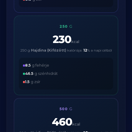
250
G
230
kcal
250 g
Hajdina (Kifőzött)
kalóriája:
12
% a napi célból
8.5
g fehérje
46.5
g szénhidrát
1.5
g zsír
500
G
460
kcal