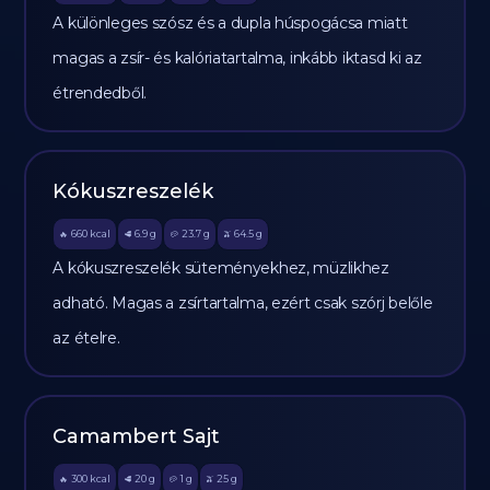
A különleges szósz és a dupla húspogácsa miatt
magas a zsír- és kalóriatartalma, inkább iktasd ki az
étrendedből.
Kókuszreszelék
660
kcal
6.9
g
23.7
g
64.5
g
🔥
🥩
🥔
🫒
A kókuszreszelék süteményekhez, müzlikhez
adható. Magas a zsírtartalma, ezért csak szórj belőle
az ételre.
Camambert Sajt
300
kcal
20
g
1
g
25
g
🔥
🥩
🥔
🫒