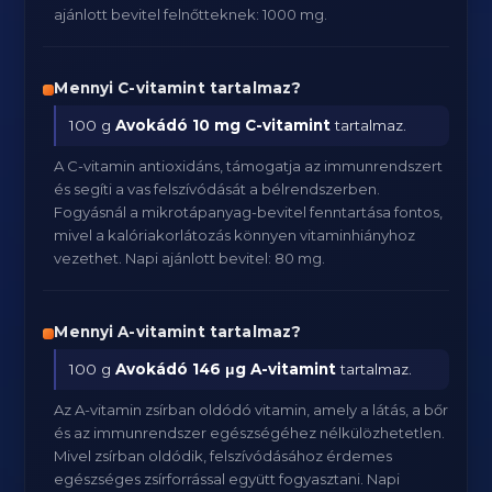
ajánlott bevitel felnőtteknek: 1000 mg.
Mennyi C-vitamint tartalmaz?
100 g
Avokádó
10 mg C-vitamint
tartalmaz.
A C-vitamin antioxidáns, támogatja az immunrendszert
és segíti a vas felszívódását a bélrendszerben.
Fogyásnál a mikrotápanyag-bevitel fenntartása fontos,
mivel a kalóriakorlátozás könnyen vitaminhiányhoz
vezethet. Napi ajánlott bevitel: 80 mg.
Mennyi A-vitamint tartalmaz?
100 g
Avokádó
146 μg A-vitamint
tartalmaz.
Az A-vitamin zsírban oldódó vitamin, amely a látás, a bőr
és az immunrendszer egészségéhez nélkülözhetetlen.
Mivel zsírban oldódik, felszívódásához érdemes
egészséges zsírforrással együtt fogyasztani. Napi