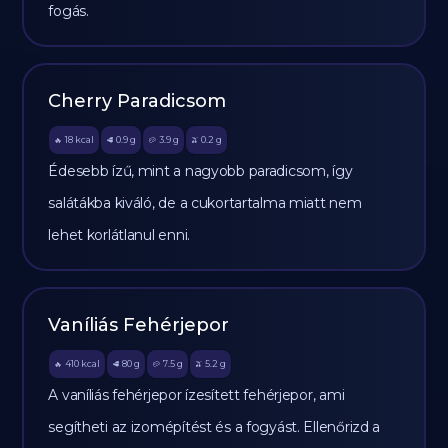
fogás.
Cherry Paradicsom
18
kcal
0.9
g
3.9
g
0.2
g
🔥
🥩
🥔
🫒
Édesebb ízű, mint a nagyobb paradicsom, így
salátákba kiváló, de a cukortartalma miatt nem
lehet korlátlanul enni.
Vaníliás Fehérjepor
410
kcal
80
g
7.5
g
5.2
g
🔥
🥩
🥔
🫒
A vaníliás fehérjepor ízesített fehérjepor, ami
segítheti az izomépítést és a fogyást. Ellenőrizd a