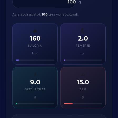
g
Az alábbi adatok
100
g-ra vonatkoznak.
🔥
💪
160
2.0
KALÓRIA
FEHÉRJE
kcal
g
⚡
🧈
9.0
15.0
SZÉNHIDRÁT
ZSÍR
g
g