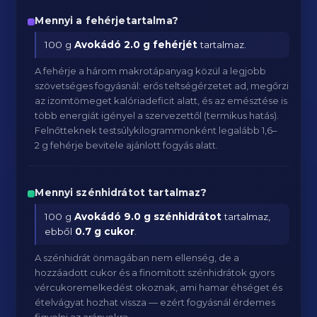
Mennyi a fehérjetartalma?
100 g
Avokádó
2.0 g fehérjét
tartalmaz.
A fehérje a három makrotápanyag közül a legjobb
szövetséges fogyásnál: erős teltségérzetet ad, megőrzi
az izomtömeget kalóriadeficit alatt, és az emésztése is
több energiát igényel a szervezettől (termikus hatás).
Felnőtteknek testsúlykilogrammonként legalább 1,6–
2 g fehérje bevitele ajánlott fogyás alatt.
Mennyi szénhidrátot tartalmaz?
100 g
Avokádó
9.0 g szénhidrátot
tartalmaz,
ebből
0.7 g cukor
.
A szénhidrát önmagában nem ellenség, de a
hozzáadott cukor és a finomított szénhidrátok gyors
vércukoremelkedést okoznak, ami hamar éhséget és
ételvágyat hozhat vissza — ezért fogyásnál érdemes