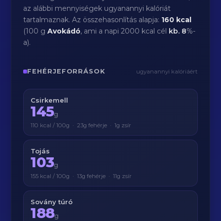
az alábbi mennyiségek ugyanannyi kalóriát
tartalmaznak. Az összehasonlítás alapja:
160 kcal
(100 g
Avokádó
, ami a napi 2000 kcal cél
kb.
8
%-
a).
FEHÉRJEFORRÁSOK
ugyanannyi kalóriáért
Csirkemell
145
g
110 kcal / 100g · 23g fehérje · 1g zsír
Tojás
103
g
155 kcal / 100g · 13g fehérje · 11g zsír
Sovány túró
188
g