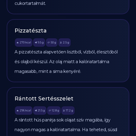
cukortartalmát.
Pizzatészta
270
kcal
9.5
g
50
g
2.5
g
🔥
🥩
🥔
🫒
A pizzatészta alapvetően lisztből, vízből, élesztőből
és olajból készül. Az olaj miatt a kalóriatartalma
magasabb, mint a sima kenyéré.
Rántott Sertésszelet
296
kcal
21.5
g
12.8
g
17.2
g
🔥
🥩
🥔
🫒
A rántott hús panírja sok olajat szív magába, így
nagyon magas a kalóriatartalma. Ha teheted, süsd