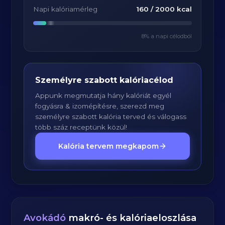
Napi kalóriamérleg
160
/
2000
kcal
8
% a napi célodból
Személyre szabott kalóriacélod
Appunk megmutatja hány kalóriát egyél
fogyásra & izomépítésre, szerezd meg
személyre szabott kalória terved és válogass
több száz receptünk közül!
Kalória tervem megkapom
Avokádó
makró- és kalóriaeloszlása