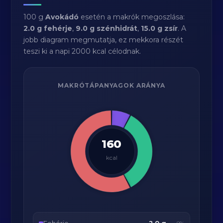
100 g
Avokádó
esetén a makrók megoszlása:
2.0 g fehérje
,
9.0 g szénhidrát
,
15.0 g zsír
. A
jobb diagram megmutatja, ez mekkora részét
teszi ki a napi 2000 kcal célodnak.
MAKRÓTÁPANYAGOK ARÁNYA
160
kcal