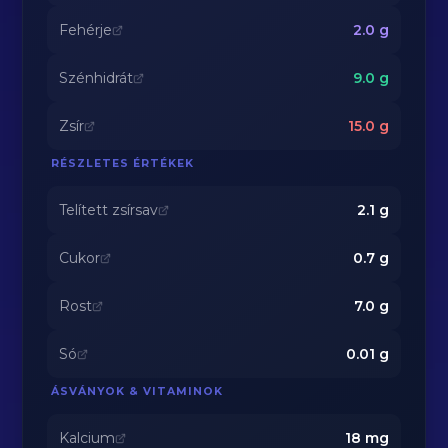
Fehérje
2.0
g
Szénhidrát
9.0
g
Zsír
15.0
g
RÉSZLETES ÉRTÉKEK
Telített zsírsav
2.1
g
Cukor
0.7
g
Rost
7.0
g
Só
0.01
g
ÁSVÁNYOK & VITAMINOK
Kalcium
18
mg