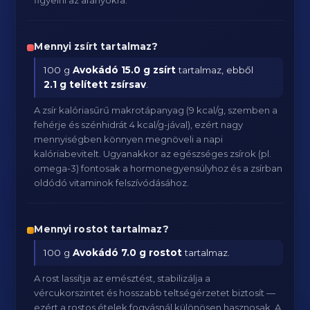
figyelni az arányokra.
Mennyi zsírt tartalmaz?
100 g
Avokádó
15.0 g zsírt
tartalmaz, ebből
2.1 g telített zsírsav
.
A zsír kalóriasűrű makrotápanyag (9 kcal/g, szemben a
fehérje és szénhidrát 4 kcal/g-jával), ezért nagy
mennyiségben könnyen megnöveli a napi
kalóriabevitelt. Ugyanakkor az egészséges zsírok (pl.
omega-3) fontosak a hormonegyensúlyhoz és a zsírban
oldódó vitaminok felszívódásához.
Mennyi rostot tartalmaz?
100 g
Avokádó
7.0 g rostot
tartalmaz.
A rost lassítja az emésztést, stabilizálja a
vércukorszintet és hosszabb teltségérzetet biztosít —
ezért a rostos ételek fogyásnál különösen hasznosak. A