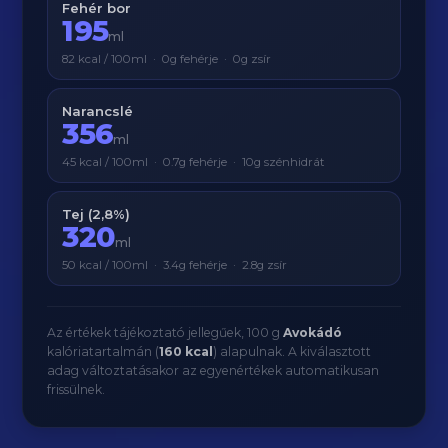
Fehér bor
195
ml
82 kcal / 100ml · 0g fehérje · 0g zsír
Narancslé
356
ml
45 kcal / 100ml · 0.7g fehérje · 10g szénhidrát
Tej (2,8%)
320
ml
50 kcal / 100ml · 3.4g fehérje · 2.8g zsír
Az értékek tájékoztató jellegűek, 100 g
Avokádó
kalóriatartalmán (
160 kcal
) alapulnak. A kiválasztott
adag változtatásakor az egyenértékek automatikusan
frissülnek.