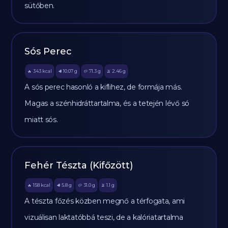
sütőben.
Sós Perec
343
kcal
10.07
g
71.3
g
2.46
g
🔥
🥩
🥔
🫒
A sós perec hasonló a kiflihez, de formája más.
Magas a szénhidráttartalma, és a tetején lévő só
miatt sós.
Fehér Tészta (Kifőzött)
158
kcal
5.8
g
31.0
g
1.1
g
🔥
🥩
🥔
🫒
A tészta főzés közben megnő a térfogata, ami
vizuálisan laktatóbbá teszi, de a kalóriatartalma