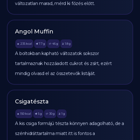
változatlan marad, mérd ki főzés előtt.
Angol Muffin
235
kcal
7.7
g
46
g
1.8
g
🔥
🥩
🥔
🫒
A boltokban kapható változatok sokszor
tartalmaznak hozzáadott cukrot és zsírt, ezért
mindig olvasd el az összetevők listáját.
Csigatészta
150
kcal
5
g
30
g
1
g
🔥
🥩
🥔
🫒
A kis csiga formájú tészta könnyen adagolható, de a
szénhidráttartalma miatt itt is fontos a