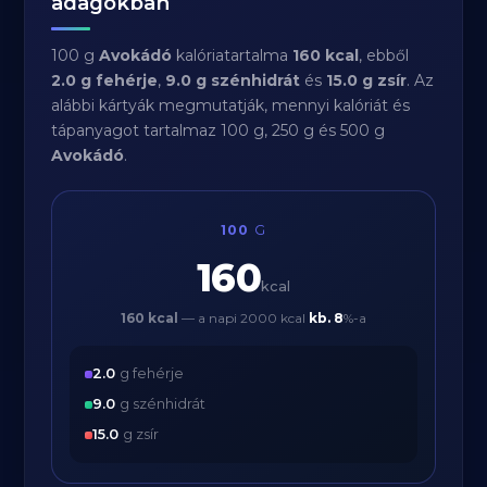
adagokban
100 g
Avokádó
kalóriatartalma
160 kcal
, ebből
2.0 g fehérje
,
9.0 g szénhidrát
és
15.0 g zsír
. Az
alábbi kártyák megmutatják, mennyi kalóriát és
tápanyagot tartalmaz 100 g, 250 g és 500 g
Avokádó
.
100
G
160
kcal
160 kcal
— a napi 2000 kcal
kb.
8
%-a
2.0
g fehérje
9.0
g szénhidrát
15.0
g zsír