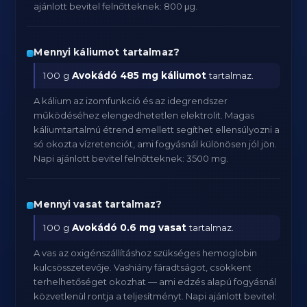
ajánlott bevitel felnőtteknek: 800 μg.
Mennyi káliumot tartalmaz?
100 g
Avokádó
485 mg káliumot
tartalmaz.
A kálium az izomfunkció és az idegrendszer
működéséhez elengedhetetlen elektrolit. Magas
káliumtartalmú étrend emellett segíthet ellensúlyozni a
só okozta vízretenciót, ami fogyásnál különösen jól jön.
Napi ajánlott bevitel felnőtteknek: 3500 mg.
Mennyi vasat tartalmaz?
100 g
Avokádó
0.6 mg vasat
tartalmaz.
A vas az oxigénszállításhoz szükséges hemoglobin
kulcsösszetevője. Vashiány fáradtságot, csökkent
terhelhetőséget okozhat — ami edzés alapú fogyásnál
közvetlenül rontja a teljesítményt. Napi ajánlott bevitel: