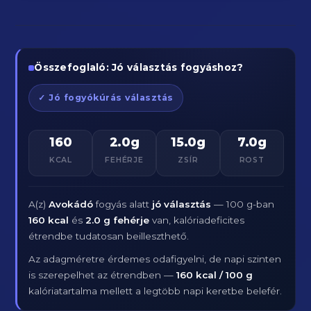
Összefoglaló: Jó választás fogyáshoz?
✓ Jó fogyókúrás választás
160
2.0g
15.0g
7.0g
KCAL
FEHÉRJE
ZSÍR
ROST
A(z)
Avokádó
fogyás alatt
jó választás
— 100 g-ban
160 kcal
és
2.0 g fehérje
van, kalóriadeficites
étrendbe tudatosan beilleszthető.
Az adagméretre érdemes odafigyelni, de napi szinten
is szerepelhet az étrendben —
160 kcal / 100 g
kalóriatartalma mellett a legtöbb napi keretbe belefér.