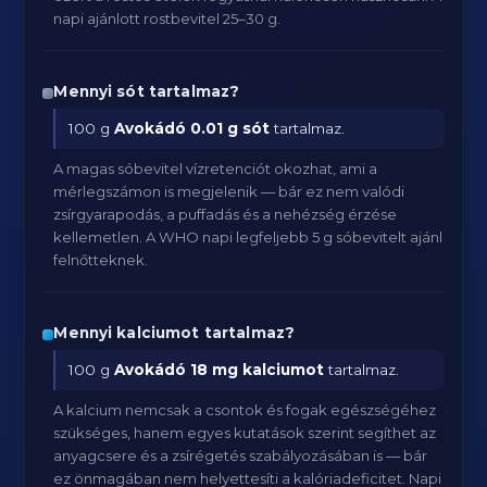
napi ajánlott rostbevitel 25–30 g.
Mennyi sót tartalmaz?
100 g
Avokádó
0.01 g sót
tartalmaz.
A magas sóbevitel vízretenciót okozhat, ami a
mérlegszámon is megjelenik — bár ez nem valódi
zsírgyarapodás, a puffadás és a nehézség érzése
kellemetlen. A WHO napi legfeljebb 5 g sóbevitelt ajánl
felnőtteknek.
Mennyi kalciumot tartalmaz?
100 g
Avokádó
18 mg kalciumot
tartalmaz.
A kalcium nemcsak a csontok és fogak egészségéhez
szükséges, hanem egyes kutatások szerint segíthet az
anyagcsere és a zsírégetés szabályozásában is — bár
ez önmagában nem helyettesíti a kalóriadeficitet. Napi