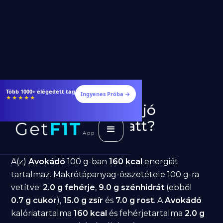
Több 1000+ elégedett tag
Ingyenes Próba →
★★★★★
Avokádó fogyásra: jó
választás diéta alatt?
GetFIT App
Írta -
March 19, 2026
A(z)
Avokádó
100 g-ban
160 kcal
energiát
tartalmaz. Makrótápanyag-összetétele 100 g-ra
vetítve:
2.0 g fehérje
,
9.0 g szénhidrát
(ebből
0.7 g cukor
),
15.0 g zsír
és
7.0 g rost
. A
Avokádó
kalóriatartalma
160 kcal
és fehérjetartalma
2.0 g