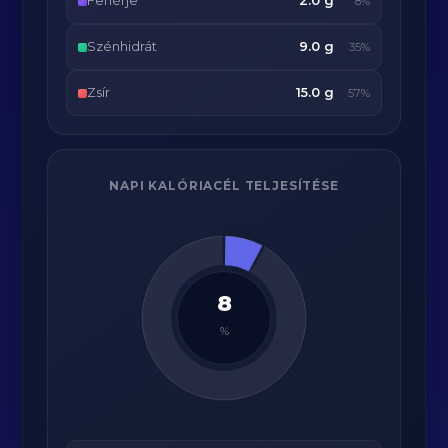
Fehérje
2.0 g
8%
Szénhidrát
9.0 g
35%
Zsír
15.0 g
57%
NAPI KALÓRIACÉL TELJESÍTÉSE
8
%