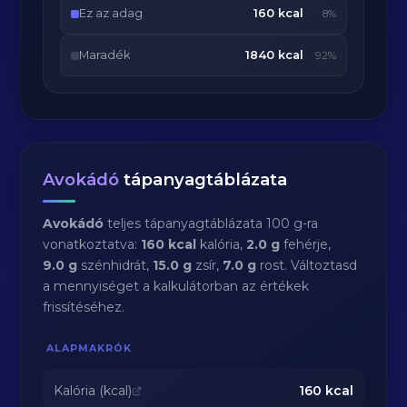
Ez az adag
160 kcal
8%
Maradék
1840 kcal
92%
Avokádó
tápanyagtáblázata
Avokádó
teljes tápanyagtáblázata 100 g-ra
vonatkoztatva:
160 kcal
kalória,
2.0 g
fehérje,
9.0 g
szénhidrát,
15.0 g
zsír,
7.0 g
rost. Változtasd
a mennyiséget a kalkulátorban az értékek
frissítéséhez.
ALAPMAKRÓK
Kalória (kcal)
160
kcal