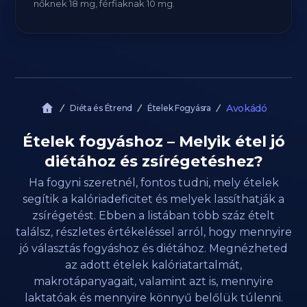
nőknek 18 mg, férfiaknak 10 mg.
Avokádó
Diéta és Étrend
Ételek Fogyásra
Ételek fogyáshoz – Melyik étel jó
diétához és zsírégetéshez?
Ha fogyni szeretnél, fontos tudni, mely ételek
segítik a kalóriadeficitet és melyek lassíthatják a
zsírégetést. Ebben a listában több száz ételt
találsz, részletes értékeléssel arról, hogy mennyire
jó választás fogyáshoz és diétához. Megnézheted
az adott ételek kalóriatartalmát,
makrotápanyagait, valamint azt is, mennyire
laktatóak és mennyire könnyű belőlük túlenni.