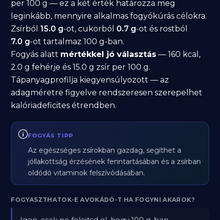
per 100 g — ez a két érték határozza meg
leginkább, mennyire alkalmas fogyókúrás célokra.
Zsírból
15.0 g
-ot, cukorból
0.7 g
-ot és rostból
7.0 g
-ot tartalmaz 100 g-ban.
Fogyás alatt
mértékkel jó választás
— 160 kcal,
2.0 g fehérje és 15.0 g zsír per 100 g.
Tápanyagprofilja kiegyensúlyozott — az
adagméretre figyelve rendszeresen szerepelhet
kalóriadeficites étrendben.
FOGYÁS TIPP
Az egészséges zsírokban gazdag, segíthet a
jóllakottság érzésének fenntartásában és a zsírban
oldódó vitaminok felszívódásában.
FOGYASZTHATOK-E AVOKÁDÓ-T HA FOGYNI AKAROK?
Igen, csak ne felejtsd el, hogy 100 g-ban