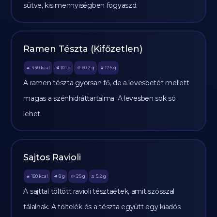
sütve, kis mennyiségben fogyaszd.
Ramen Tészta (Kifőzetlen)
440
kcal
10.1
g
60.2
g
17.5
g
🔥
🥩
🥔
🫒
A ramen tészta gyorsan fő, de a levesbetét mellett
magas a szénhidráttartalma. A levesben sok só
lehet.
Sajtos Ravioli
180
kcal
8
g
25
g
5.2
g
🔥
🥩
🥔
🫒
A sajttal töltött ravioli tésztaétek, amit szósszal
tálalnak. A töltelék és a tészta együtt egy kiadós