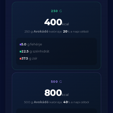
250
G
400
kcal
250 g
Avokádó
kalóriája:
20
% a napi célból
5.0
g fehérje
22.5
g szénhidrát
37.5
g zsír
500
G
800
kcal
500 g
Avokádó
kalóriája:
40
% a napi célból