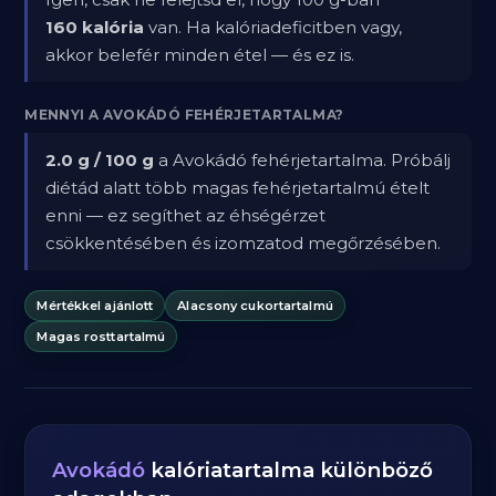
160 kalória
van. Ha kalóriadeficitben vagy,
akkor belefér minden étel — és ez is.
MENNYI A AVOKÁDÓ FEHÉRJETARTALMA?
2.0 g / 100 g
a Avokádó fehérjetartalma. Próbálj
diétád alatt több magas fehérjetartalmú ételt
enni — ez segíthet az éhségérzet
csökkentésében és izomzatod megőrzésében.
Mértékkel ajánlott
Alacsony cukortartalmú
Magas rosttartalmú
Avokádó
kalóriatartalma különböző