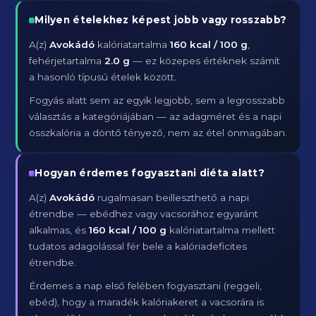
Milyen ételekhez képest jobb vagy rosszabb?
A(z)
Avokádó
kalóriatartalma
160 kcal / 100 g
,
fehérjetartalma
2.0 g
— ez közepes értéknek számít
a hasonló típusú ételek között.
Fogyás alatt sem az egyik legjobb, sem a legrosszabb
választás a kategóriájában — az adagméret és a napi
összkalória a döntő tényező, nem az étel önmagában.
Hogyan érdemes fogyasztani diéta alatt?
A(z)
Avokádó
rugalmasan beilleszthető a napi
étrendbe — ebédhez vagy vacsorához egyaránt
alkalmas, és
160 kcal / 100 g
kalóriatartalma mellett
tudatos adagolással fér bele a kalóriadeficites
étrendbe.
Érdemes a nap első felében fogyasztani (reggeli,
ebéd), hogy a maradék kalóriakeret a vacsorára is