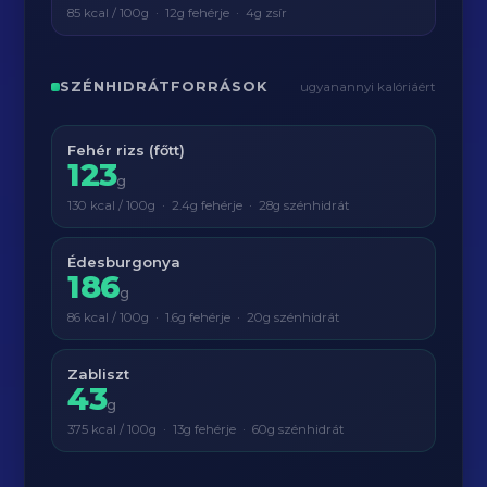
85 kcal / 100g · 12g fehérje · 4g zsír
SZÉNHIDRÁTFORRÁSOK
ugyanannyi kalóriáért
Fehér rizs (főtt)
123
g
130 kcal / 100g · 2.4g fehérje · 28g szénhidrát
Édesburgonya
186
g
86 kcal / 100g · 1.6g fehérje · 20g szénhidrát
Zabliszt
43
g
375 kcal / 100g · 13g fehérje · 60g szénhidrát