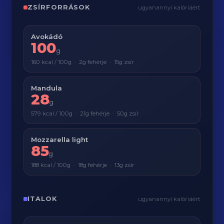
ZSÍRFORRÁSOK
ugyanannyi kalóriáért
Avokádó
100
g
160 kcal / 100g · 2g fehérje · 15g zsír
Mandula
28
g
579 kcal / 100g · 21g fehérje · 50g zsír
Mozzarella light
85
g
188 kcal / 100g · 18g fehérje · 13g zsír
ITALOK
ugyanannyi kalóriáért