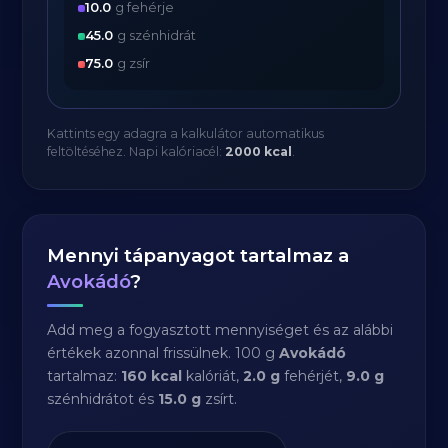
10.0
g fehérje
45.0
g szénhidrát
75.0
g zsír
Kattints egy adagra a kalkulátor automatikus
feltöltéséhez. Napi kalóriacél:
2000 kcal
.
Mennyi tápanyagot tartalmaz a
Avokádó
?
Add meg a fogyasztott mennyiséget és az alábbi
értékek azonnal frissülnek. 100 g
Avokádó
tartalmaz:
160 kcal
kalóriát,
2.0 g
fehérjét,
9.0 g
szénhidrátot és
15.0 g
zsírt.