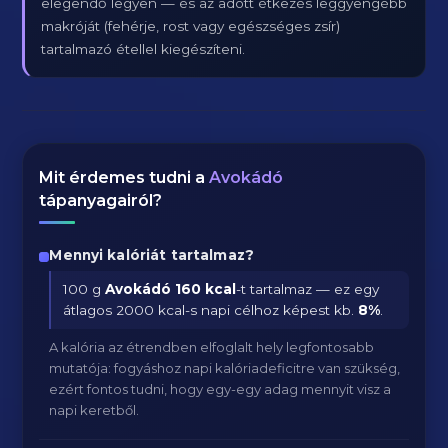
elegendő legyen — és az adott étkezés leggyengébb
makróját (fehérje, rost vagy egészséges zsír)
tartalmazó étellel kiegészíteni.
Mit érdemes tudni a
Avokádó
tápanyagairól?
Mennyi kalóriát tartalmaz?
100 g
Avokádó
160 kcal
-t tartalmaz — ez egy
átlagos 2000 kcal-s napi célhoz képest kb.
8
%
.
A kalória az étrendben elfoglalt hely legfontosabb
mutatója: fogyáshoz napi kalóriadeficitre van szükség,
ezért fontos tudni, hogy egy-egy adag mennyit visz a
napi keretből.