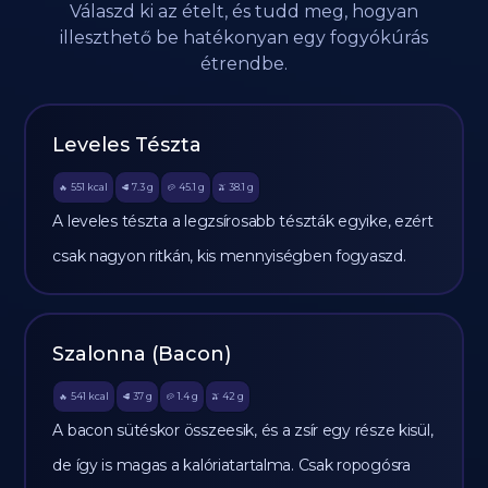
Válaszd ki az ételt, és tudd meg, hogyan
illeszthető be hatékonyan egy fogyókúrás
étrendbe.
Leveles Tészta
551
kcal
7.3
g
45.1
g
38.1
g
🔥
🥩
🥔
🫒
A leveles tészta a legzsírosabb tészták egyike, ezért
csak nagyon ritkán, kis mennyiségben fogyaszd.
Szalonna (Bacon)
541
kcal
37
g
1.4
g
42
g
🔥
🥩
🥔
🫒
A bacon sütéskor összeesik, és a zsír egy része kisül,
de így is magas a kalóriatartalma. Csak ropogósra