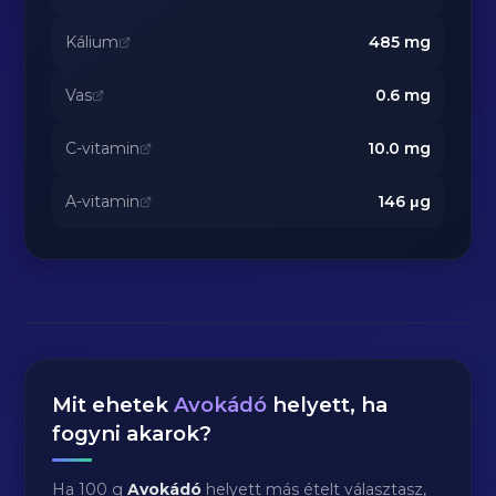
Kálium
485
mg
Vas
0.6
mg
C-vitamin
10.0
mg
A-vitamin
146
μg
Mit ehetek
Avokádó
helyett, ha
fogyni akarok?
Ha 100 g
Avokádó
helyett más ételt választasz,