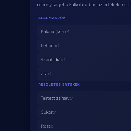
mennyiséget a kalkulátorban az értékek frissí
ALAPMAKRÓK
Kalória (kcal)
Fehérje
Szénhidrát
Zsír
RÉSZLETES ÉRTÉKEK
Telített zsírsav
Cukor
Rost