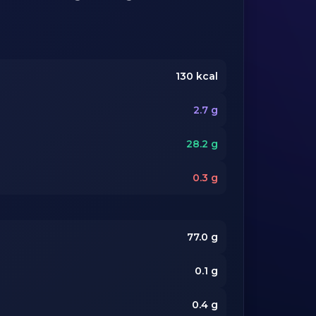
130
kcal
2.7
g
28.2
g
0.3
g
77.0
g
0.1
g
0.4
g