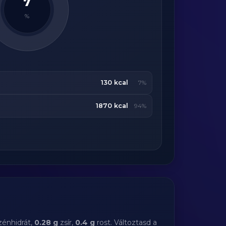
7
%
130 kcal
7%
1870 kcal
94%
zénhidrát,
0.28 g
zsír,
0.4 g
rost. Változtasd a