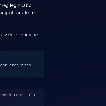
 meg leginkább,
.4 g
-ot tartalmaz
szükséges, hogy ne
sabb lehet, mint a
r minden étel — és ez