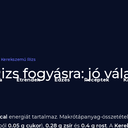
Kerekszemű Rizs
s fogyásra: jó vál
a
Étrendek
Edzés
Receptek
K
cal
energiát tartalmaz. Makrótápanyag-összetétele
ből
0.05 g cukor
),
0.28 g zsír
és
0.4 g rost
. A
Kere