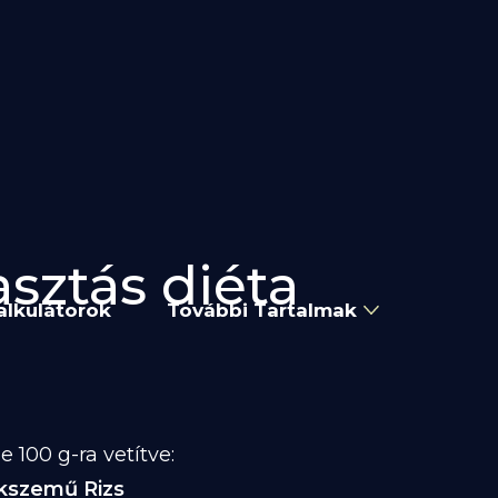
asztás diéta
alkulátorok
További Tartalmak
 100 g-ra vetítve:
kszemű Rizs