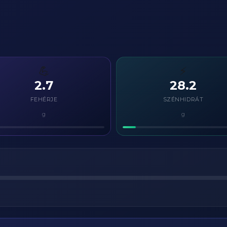
💪
⚡
2.7
28.2
FEHÉRJE
SZÉNHIDRÁT
g
g