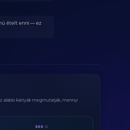
mú ételt enni — ez
Az alábbi kártyák megmutatják, mennyi
500
G