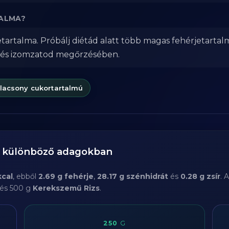
TALMA?
tartalma. Próbálj diétád alatt több magas fehérjetartal
 és izomzatod megőrzésében.
lacsony cukortartalmú
a különböző adagokban
kcal
, ebből
2.69 g fehérje
,
28.17 g szénhidrát
és
0.28 g zsír
. 
 és 500 g
Kerekszemű Rizs
.
250
G