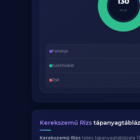
130
kcal
Fehérje
Szénhidrát
Zsír
Kerekszemű Rizs
tápanyagtábláz
Kerekszemű Rizs
teljes tápanyagtáblázata 1