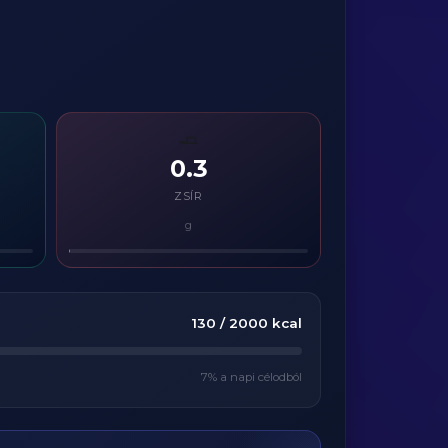
🧈
0.3
ZSÍR
g
130
/
2000
kcal
7
% a napi célodból