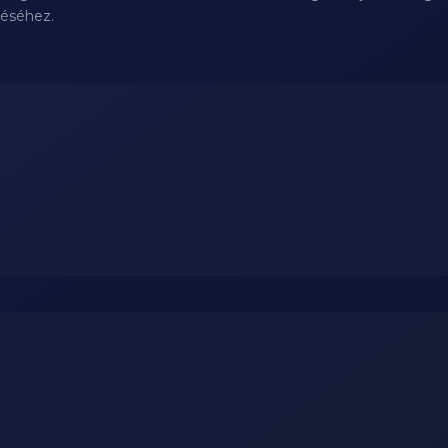
téséhez.