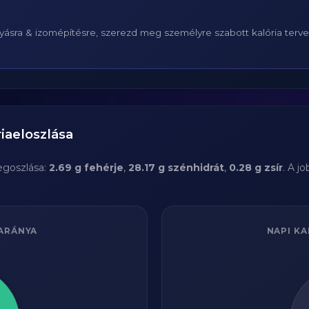
ásra & izomépítésre, szerezd meg személyre szabott kalória terv
iaeloszlása
goszlása:
2.69 g fehérje
,
28.17 g szénhidrát
,
0.28 g zsír
. A j
ARÁNYA
NAPI KA