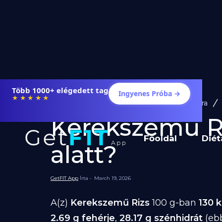
Több 1000+ elégedett tag
Ingyenes Próba →
★★★★★
Diéta és Étrend
Ételek Fogyásra
Kerekszemű Riz
Főoldal
Diét
alatt?
GetFIT App
Írta -
March 19, 2026
A(z)
Kerekszemű Rizs
100 g-ban
130 k
2.69 g fehérje
,
28.17 g szénhidrát
(eb