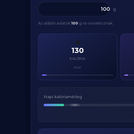
g
Az alábbi adatok
100
g-ra vonatkoznak.
🔥
130
KALÓRIA
kcal
Napi kalóriamérleg