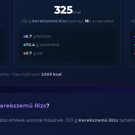
325
kcal
250 g
Kerekszemű Rizs
kalóriája:
16
% a napi célból
5
6.7
g fehérje
70.4
g szénhidrát
0.7
g zsír
séhez. Napi kalóriacél:
2000 kcal
.
erekszemű Rizs
?
bi értékek azonnal frissülnek. 100 g
Kerekszemű Rizs
tartalm