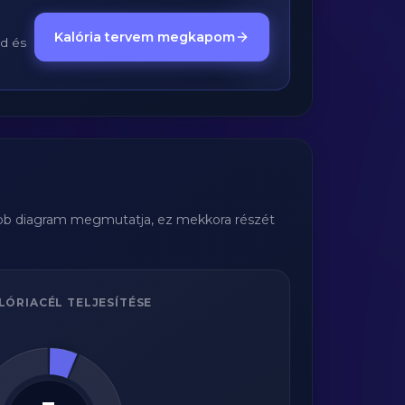
Kalória tervem megkapom
ed és
obb diagram megmutatja, ez mekkora részét
LÓRIACÉL TELJESÍTÉSE