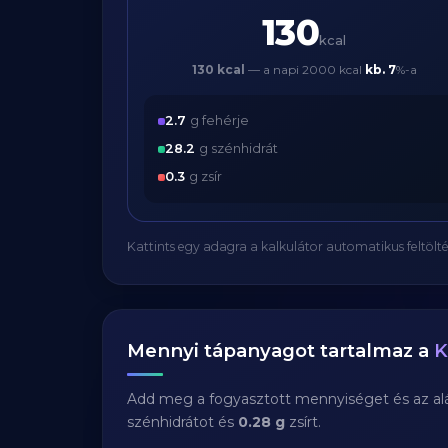
130
kcal
130 kcal
— a napi 2000 kcal
kb.
7
%-a
2.7
g fehérje
28.2
g szénhidrát
0.3
g zsír
Kattints egy adagra a kalkulátor automatikus feltölté
Mennyi tápanyagot tartalmaz a
K
Add meg a fogyasztott mennyiséget és az aláb
szénhidrátot és
0.28 g
zsírt.