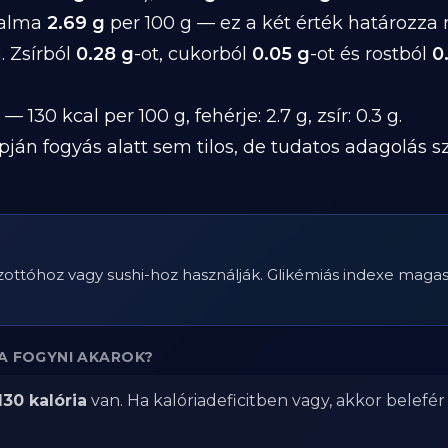
talma
2.69 g
per 100 g — ez a két érték határozza
. Zsírból
0.28 g
-ot, cukorból
0.05 g
-ot és rostból
0
— 130 kcal per 100 g, fehérje: 2.7 g, zsír: 0.3 g.
pján fogyás alatt sem tilos, de tudatos adagolás 
izottóhoz vagy sushi-hoz használják. Glikémiás indexe maga
A FOGYNI AKAROK?
130 kalória
van. Ha kalóriadeficitben vagy, akkor belefé