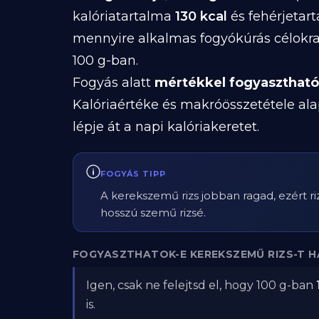
kalóriatartalma
130 kcal
és fehérjetar
mennyire alkalmas fogyókúrás célokra
100 g-ban.
Fogyás alatt
mértékkel fogyasztható
Kalóriaértéke és makróösszetétele ala
lépje át a napi kalóriakeretet.
FOGYÁS TIPP
A kerekszemű rizs jobban ragad, ezért r
hosszú szemű rizsé.
FOGYASZTHATOK-E KEREKSZEMŰ RIZS-T H
Igen, csak ne felejtsd el, hogy 100 g-ban
is.