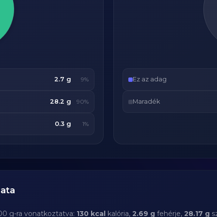
2.7 g
Ez az adag
9%
28.2 g
Maradék
90%
0.3 g
1%
ata
00 g-ra vonatkoztatva:
130 kcal
kalória,
2.69 g
fehérje,
28.17 g
s