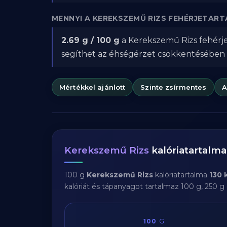
MENNYI A KEREKSZEMŰ RIZS FEHÉRJETAR
2.69 g / 100 g
a Kerekszemű Rizs fehérje
segíthet az éhségérzet csökkentésében
Mértékkel ajánlott
Szinte zsírmentes
A
Kerekszemű Rizs
kalóriatartalm
100 g
Kerekszemű Rizs
kalóriatartalma
130 
kalóriát és tápanyagot tartalmaz 100 g, 250 g
100
G