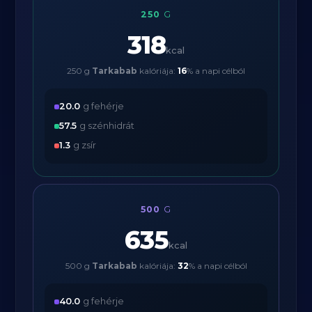
250
G
318
kcal
250 g
Tarkabab
kalóriája:
16
% a napi célból
20.0
g fehérje
57.5
g szénhidrát
1.3
g zsír
500
G
635
kcal
500 g
Tarkabab
kalóriája:
32
% a napi célból
40.0
g fehérje