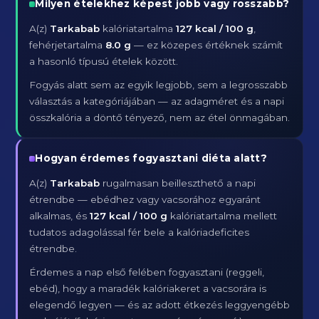
Milyen ételekhez képest jobb vagy rosszabb?
A(z)
Tarkabab
kalóriatartalma
127 kcal / 100 g
,
fehérjetartalma
8.0 g
— ez közepes értéknek számít
a hasonló típusú ételek között.
Fogyás alatt sem az egyik legjobb, sem a legrosszabb
választás a kategóriájában — az adagméret és a napi
összkalória a döntő tényező, nem az étel önmagában.
Hogyan érdemes fogyasztani diéta alatt?
A(z)
Tarkabab
rugalmasan beilleszthető a napi
étrendbe — ebédhez vagy vacsorához egyaránt
alkalmas, és
127 kcal / 100 g
kalóriatartalma mellett
tudatos adagolással fér bele a kalóriadeficites
étrendbe.
Érdemes a nap első felében fogyasztani (reggeli,
ebéd), hogy a maradék kalóriakeret a vacsorára is
elegendő legyen — és az adott étkezés leggyengébb