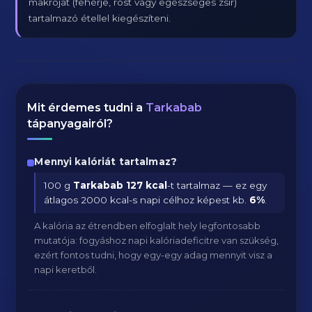
makróját (fehérje, rost vagy egészséges zsír)
tartalmazó étellel kiegészíteni.
Mit érdemes tudni a
Tarkabab
tápanyagairól?
Mennyi kalóriát tartalmaz?
100 g
Tarkabab
127 kcal
-t tartalmaz — ez egy
átlagos 2000 kcal-s napi célhoz képest kb.
6
%
.
A kalória az étrendben elfoglalt hely legfontosabb
mutatója: fogyáshoz napi kalóriadeficitre van szükség,
ezért fontos tudni, hogy egy-egy adag mennyit visz a
napi keretből.