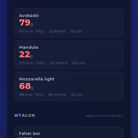
Avokádó
79
g
160 kcal / 100g · 2g fehérje · 15g zsír
Mandula
22
g
579 kcal / 100g · 21g fehérje · 50g zsír
Mozzarella light
68
g
188 kcal / 100g · 18g fehérje · 13g zsír
ITALOK
ugyanannyi kalóriáért
Fehér bor