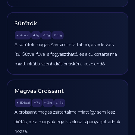
Sütőtök
26
kcal
1
g
7
g
0.1
g
🔥
🥩
🥔
🫒
A sütőtök magas A-vitamin-tartalmú, és édeskés
ízű. Sütve, főve is fogyasztható, és a cukortartalma
miatt inkább szénhidrátforrásként kezelendő.
Magvas Croissant
310
kcal
7
g
31
g
17
g
🔥
🥩
🥔
🫒
A croissant magas zsírtartalma miatt így sem lesz
diétás, de a magvak egy kis plusz tápanyagot adnak
hozzá.