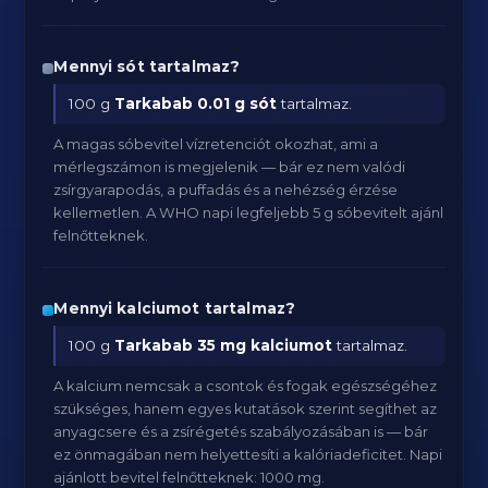
Mennyi sót tartalmaz?
100 g
Tarkabab
0.01 g sót
tartalmaz.
A magas sóbevitel vízretenciót okozhat, ami a
mérlegszámon is megjelenik — bár ez nem valódi
zsírgyarapodás, a puffadás és a nehézség érzése
kellemetlen. A WHO napi legfeljebb 5 g sóbevitelt ajánl
felnőtteknek.
Mennyi kalciumot tartalmaz?
100 g
Tarkabab
35 mg kalciumot
tartalmaz.
A kalcium nemcsak a csontok és fogak egészségéhez
szükséges, hanem egyes kutatások szerint segíthet az
anyagcsere és a zsírégetés szabályozásában is — bár
ez önmagában nem helyettesíti a kalóriadeficitet. Napi
ajánlott bevitel felnőtteknek: 1000 mg.