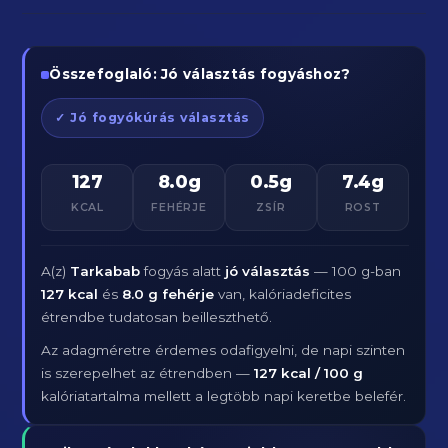
Összefoglaló: Jó választás fogyáshoz?
✓ Jó fogyókúrás választás
127
8.0g
0.5g
7.4g
KCAL
FEHÉRJE
ZSÍR
ROST
A(z)
Tarkabab
fogyás alatt
jó választás
— 100 g-ban
127 kcal
és
8.0 g fehérje
van, kalóriadeficites
étrendbe tudatosan beilleszthető.
Az adagméretre érdemes odafigyelni, de napi szinten
is szerepelhet az étrendben —
127 kcal / 100 g
kalóriatartalma mellett a legtöbb napi keretbe belefér.