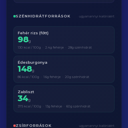
SZÉNHIDRÁTFORRÁSOK
ugyanannyi kalóriáért
Fehér rizs (főtt)
98
g
130 kcal / 100g · 2.4g fehérje · 28g szénhidrát
Édesburgonya
148
g
86 kcal / 100g · 1.6g fehérje · 20g szénhidrát
Zabliszt
34
g
375 kcal / 100g · 13g fehérje · 60g szénhidrát
ZSÍRFORRÁSOK
ugyanannyi kalóriáért