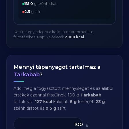
115.0
g szénhidrát
2.5
g zsír
Kattints egy adagra a kalkulátor automatikus
feltöltéséhez. Napi kalóriacél:
2000 kcal
.
Mennyi tápanyagot tartalmaz a
Tarkabab
?
Add meg a fogyasztott mennyiséget és az alábbi
értékek azonnal frissülnek. 100 g
Tarkabab
tartalmaz:
127 kcal
kalóriát,
8 g
fehérjét,
23 g
szénhidrátot és
0.5 g
zsírt.
g