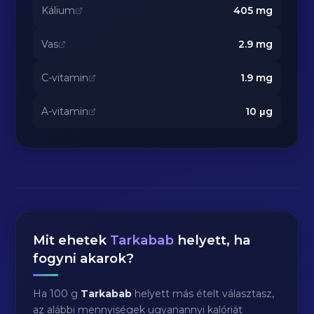
Kálium
405
mg
Vas
2.9
mg
C-vitamin
1.9
mg
A-vitamin
10
μg
Mit ehetek
Tarkabab
helyett, ha
fogyni akarok?
Ha 100 g
Tarkabab
helyett más ételt választasz,
az alábbi mennyiségek ugyanannyi kalóriát