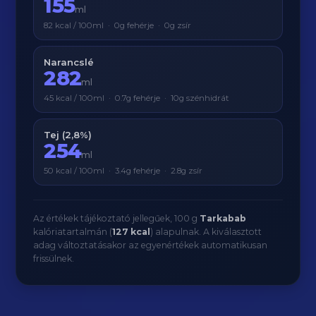
155
ml
82 kcal / 100ml · 0g fehérje · 0g zsír
Narancslé
282
ml
45 kcal / 100ml · 0.7g fehérje · 10g szénhidrát
Tej (2,8%)
254
ml
50 kcal / 100ml · 3.4g fehérje · 2.8g zsír
Az értékek tájékoztató jellegűek, 100 g
Tarkabab
kalóriatartalmán (
127 kcal
) alapulnak. A kiválasztott
adag változtatásakor az egyenértékek automatikusan
frissülnek.