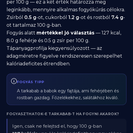
per 100 g — ez a két érték határozza meg
leginkább, mennyire alkalmas fogyókúrás célokra.
Zsírból
0.5 g
-ot, cukorból
1.2 g
-ot és rostból
7.4 g
-
ot tartalmaz 100 g-ban.
Fogyás alatt
mértékkel jó választás
— 127 kcal,
8.0 g fehérje és 0.5 g zsír per 100 g.
Tápanyagprofilja kiegyensúlyozott — az
adagméretre figyelve rendszeresen szerepelhet
kalóriadeficites étrendben.
FOGYÁS TIPP
A tarkabab a babok egy fajtája, ami fehérjében és
rostban gazdag. Főzelékekhez, salátákhoz kiváló.
FOGYASZTHATOK-E TARKABAB-T HA FOGYNI AKAROK?
Igen, csak ne felejtsd el, hogy 100 g-ban