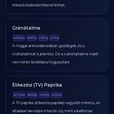
étkezés kalóriaértékével bírhat.
Gránátalma
83
kcal
1.67
g
18.7
g
1.17
g
🔥
🥩
🥔
🫒
A magjai antioxidánsokban gazdagok, és a
rosttartalmuk is jelentős. De a cukortartalma miatt
nem lehet korlátlanul fogyasztani.
Étkezési (TV) Paprika
27
kcal
0.99
g
6.03
g
0.22
g
🔥
🥩
🥔
🫒
A TV paprika (étkezési paprika) nagyobb méretű, és
általában kevésbé intenzív ízű, mint a kaliforniai