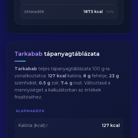
Maradék
1873 kcal
94%
Tarkabab
tápanyagtáblázata
Tarkabab
teljes tápanyagtáblázata 100 g-ra
vonatkoztatva:
127 kcal
kalória,
8 g
fehérje,
23 g
szénhidrát,
0.5 g
zsír,
7.4 g
rost. Változtasd a
mennyiséget a kalkulátorban az értékek
frissítéséhez.
ALAPMAKRÓK
Kalória (kcal)
127
kcal