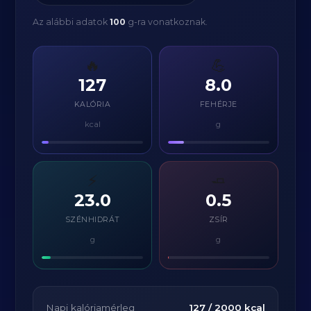
Az alábbi adatok
100
g-ra vonatkoznak.
🔥
💪
127
8.0
KALÓRIA
FEHÉRJE
kcal
g
⚡
🧈
23.0
0.5
SZÉNHIDRÁT
ZSÍR
g
g
Napi kalóriamérleg
127
/
2000
kcal