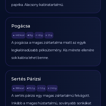
paprika. Alacsony kalóriatartalmú.
Pogácsa
440
kcal
8
g
45
g
25
g
🔥
🥩
🥔
🫒
A pogácsa a magas zsírtartalma miatt az egyik
legkalóriadúsabb péksütemény. Kis mérete ellenére
sok kalória lehet benne.
Sertés Párizsi
308
kcal
15.2
g
5.5
g
24.6
g
🔥
🥩
🥔
🫒
A sertés párizsi egy magas zsírtartalmú felvágott.
Inkább a magas hústartalmú, soványabb sonkákat