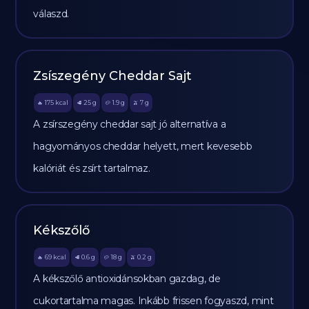
válaszd.
Zsíszegény Cheddar Sajt
175
kcal
25
g
1.9
g
7
g
🔥
🥩
🥔
🫒
A zsírszegény cheddar sajt jó alternatíva a
hagyományos cheddar helyett, mert kevesebb
kalóriát és zsírt tartalmaz.
Kékszőlő
69
kcal
0.6
g
18
g
0.2
g
🔥
🥩
🥔
🫒
A kékszőlő antioxidánsokban gazdag, de
cukortartalma magas. Inkább frissen fogyaszd, mint