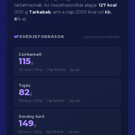
tartalmaznak. Az összehasonlítás alapja:
127 kcal
(100 g
Tarkabab
, ami a napi 2000 kcal cél
kb.
6
%-a).
FEHÉRJEFORRÁSOK
ugyanannyi kalóriáért
Csirkemell
115
g
110 kcal / 100g · 23g fehérje · 1g zsír
Tojás
82
g
155 kcal / 100g · 13g fehérje · 11g zsír
Sovány túró
149
g
85 kcal / 100g · 12g fehérje · 4g zsír