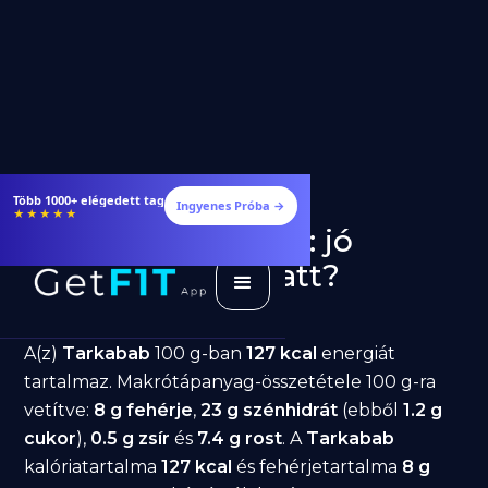
Több 1000+ elégedett tag
Ingyenes Próba →
★★★★★
Tarkabab fogyásra: jó
választás diéta alatt?
GetFIT App
Írta -
March 19, 2026
A(z)
Tarkabab
100 g-ban
127 kcal
energiát
tartalmaz. Makrótápanyag-összetétele 100 g-ra
vetítve:
8 g fehérje
,
23 g szénhidrát
(ebből
1.2 g
cukor
),
0.5 g zsír
és
7.4 g rost
. A
Tarkabab
kalóriatartalma
127 kcal
és fehérjetartalma
8 g