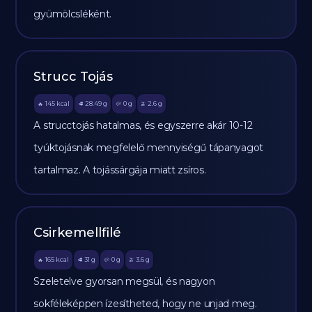
gyümölcsléként.
Strucc Tojás
145
kcal
28.49
g
0
g
2.6
g
🔥
🥩
🥔
🫒
A strucctojás hatalmas, és egyszerre akár 10-12
tyúktojásnak megfelelő mennyiségű tápanyagot
tartalmaz. A tojássárgája miatt zsíros.
Csirkemellfilé
165
kcal
31
g
0
g
3.6
g
🔥
🥩
🥔
🫒
Szeletelve gyorsan megsül, és nagyon
sokféleképpen ízesítheted, hogy ne unjad meg.