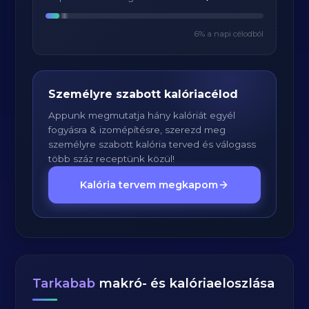
6
% a napi célodból
Személyre szabott kalóriacélod
Appunk megmutatja hány kalóriát egyél
fogyásra & izomépítésre, szerezd meg
személyre szabott kalória terved és válogass
több száz receptünk közül!
Kalória tervem megkapom
Tarkabab
makró- és kalóriaeloszlása