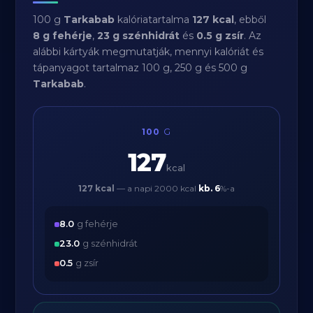
100 g
Tarkabab
kalóriatartalma
127 kcal
, ebből
8 g fehérje
,
23 g szénhidrát
és
0.5 g zsír
. Az
alábbi kártyák megmutatják, mennyi kalóriát és
tápanyagot tartalmaz 100 g, 250 g és 500 g
Tarkabab
.
100
G
127
kcal
127 kcal
— a napi 2000 kcal
kb.
6
%-a
8.0
g fehérje
23.0
g szénhidrát
0.5
g zsír