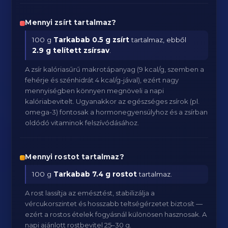
Mennyi zsírt tartalmaz?
100 g
Tarkabab
0.5 g zsírt
tartalmaz, ebből
2.9 g telített zsírsav
.
A zsír kalóriasűrű makrotápanyag (9 kcal/g, szemben a
fehérje és szénhidrát 4 kcal/g-jával), ezért nagy
mennyiségben könnyen megnöveli a napi
kalóriabevitelt. Ugyanakkor az egészséges zsírok (pl.
omega-3) fontosak a hormonegyensúlyhoz és a zsírban
oldódó vitaminok felszívódásához.
Mennyi rostot tartalmaz?
100 g
Tarkabab
7.4 g rostot
tartalmaz.
A rost lassítja az emésztést, stabilizálja a
vércukorszintet és hosszabb teltségérzetet biztosít —
ezért a rostos ételek fogyásnál különösen hasznosak. A
napi ajánlott rostbevitel 25–30 g.