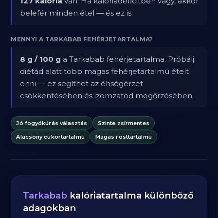
127 kalória
van. Ha kalóriadeficitben vagy, akkor
belefér minden étel — és ez is.
MENNYI A TARKABAB FEHÉRJETARTALMA?
8 g / 100 g
a Tarkabab fehérjetartalma. Próbálj
diétád alatt több magas fehérjetartalmú ételt
enni — ez segíthet az éhségérzet
csökkentésében és izomzatod megőrzésében.
Jó fogyókúrás választás
Szinte zsírmentes
Alacsony cukortartalmú
Magas rosttartalmú
Tarkabab
kalóriatartalma különböző
adagokban