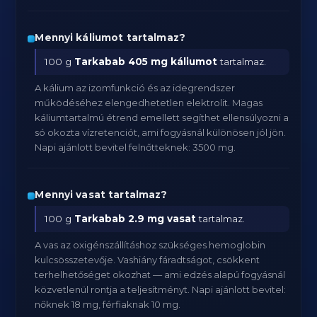
Mennyi káliumot tartalmaz?
100 g
Tarkabab
405 mg káliumot
tartalmaz.
A kálium az izomfunkció és az idegrendszer
működéséhez elengedhetetlen elektrolit. Magas
káliumtartalmú étrend emellett segíthet ellensúlyozni a
só okozta vízretenciót, ami fogyásnál különösen jól jön.
Napi ajánlott bevitel felnőtteknek: 3500 mg.
Mennyi vasat tartalmaz?
100 g
Tarkabab
2.9 mg vasat
tartalmaz.
A vas az oxigénszállításhoz szükséges hemoglobin
kulcsösszetevője. Vashiány fáradtságot, csökkent
terhelhetőséget okozhat — ami edzés alapú fogyásnál
közvetlenül rontja a teljesítményt. Napi ajánlott bevitel:
nőknek 18 mg, férfiaknak 10 mg.