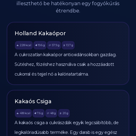
illeszthető be hatékonyan egy fogyókúrás
étrendbe.
Holland Kakaópor
228
kcal
19.6
g
57.9
g
13.7
g
🔥
🥩
🥔
🫒
A cukrozatlan kakaópor antioxidánsokban gazdag.
Sütéshez, főzéshez használva csak a hozzáadott
cukorral és tejjel nő a kalóriatartalma.
Kakaós Csiga
418
kcal
7.6
g
48
g
20
g
🔥
🥩
🥔
🫒
A kakaós csiga a cukrászdák egyik legcsábítóbb, de
legkalóriadúsabb terméke. Egy darab is egy egész