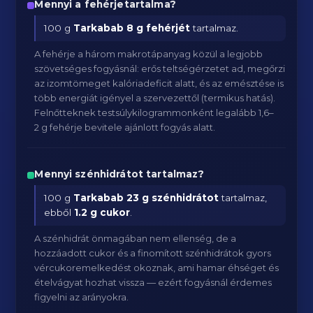
Mennyi a fehérjetartalma?
100 g
Tarkabab
8 g fehérjét
tartalmaz.
A fehérje a három makrotápanyag közül a legjobb
szövetséges fogyásnál: erős teltségérzetet ad, megőrzi
az izomtömeget kalóriadeficit alatt, és az emésztése is
több energiát igényel a szervezettől (termikus hatás).
Felnőtteknek testsúlykilogrammonként legalább 1,6–
2 g fehérje bevitele ajánlott fogyás alatt.
Mennyi szénhidrátot tartalmaz?
100 g
Tarkabab
23 g szénhidrátot
tartalmaz,
ebből
1.2 g cukor
.
A szénhidrát önmagában nem ellenség, de a
hozzáadott cukor és a finomított szénhidrátok gyors
vércukoremelkedést okoznak, ami hamar éhséget és
ételvágyat hozhat vissza — ezért fogyásnál érdemes
figyelni az arányokra.