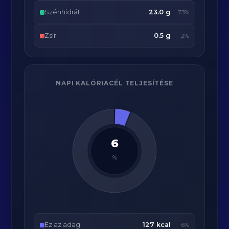
Szénhidrát
23.0 g
73%
Zsír
0.5 g
2%
NAPI KALÓRIACÉL TELJESÍTÉSE
6
%
Ez az adag
127 kcal
6%