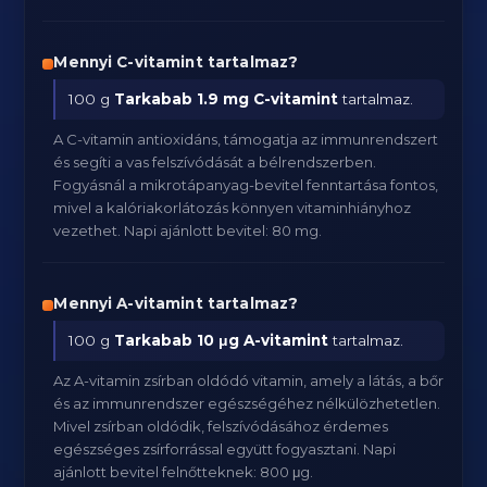
Mennyi C-vitamint tartalmaz?
100 g
Tarkabab
1.9 mg C-vitamint
tartalmaz.
A C-vitamin antioxidáns, támogatja az immunrendszert
és segíti a vas felszívódását a bélrendszerben.
Fogyásnál a mikrotápanyag-bevitel fenntartása fontos,
mivel a kalóriakorlátozás könnyen vitaminhiányhoz
vezethet. Napi ajánlott bevitel: 80 mg.
Mennyi A-vitamint tartalmaz?
100 g
Tarkabab
10 μg A-vitamint
tartalmaz.
Az A-vitamin zsírban oldódó vitamin, amely a látás, a bőr
és az immunrendszer egészségéhez nélkülözhetetlen.
Mivel zsírban oldódik, felszívódásához érdemes
egészséges zsírforrással együtt fogyasztani. Napi
ajánlott bevitel felnőtteknek: 800 μg.