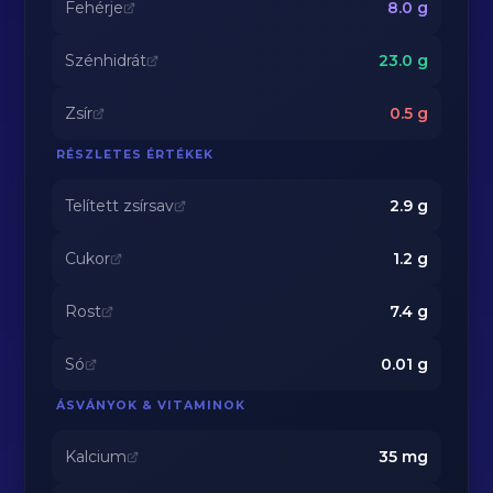
Fehérje
8.0
g
Szénhidrát
23.0
g
Zsír
0.5
g
RÉSZLETES ÉRTÉKEK
Telített zsírsav
2.9
g
Cukor
1.2
g
Rost
7.4
g
Só
0.01
g
ÁSVÁNYOK & VITAMINOK
Kalcium
35
mg