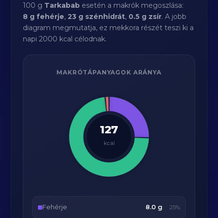
100 g
Tarkabab
esetén a makrók megoszlása:
8 g fehérje
,
23 g szénhidrát
,
0.5 g zsír
. A jobb
diagram megmutatja, ez mekkora részét teszi ki a
napi 2000 kcal célodnak.
MAKRÓTÁPANYAGOK ARÁNYA
127
kcal
Fehérje
8.0 g
25%