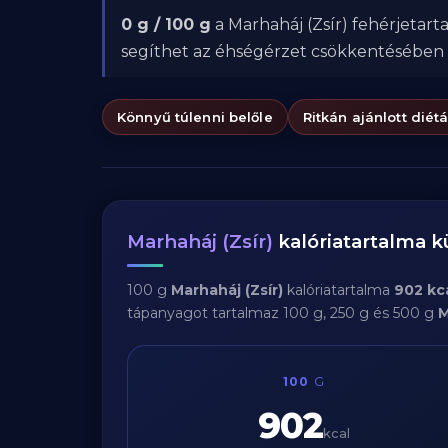
0 g / 100 g
a Marhaháj (Zsír) fehérjetart
segíthet az éhségérzet csökkentésében
Könnyű túlenni belőle
Ritkán ajánlott diét
Marhaháj (Zsír)
kalóriatartalma 
100 g
Marhaháj (Zsír)
kalóriatartalma
902 kc
tápanyagot tartalmaz 100 g, 250 g és 500 g
M
100
G
902
kcal