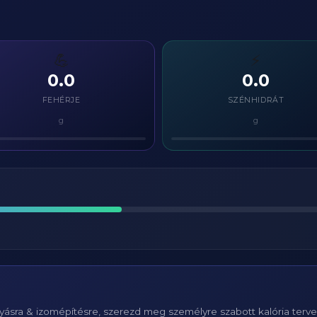
💪
⚡
0.0
0.0
FEHÉRJE
SZÉNHIDRÁT
g
g
ásra & izomépítésre, szerezd meg személyre szabott kalória terv