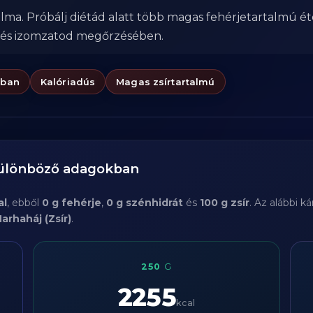
alma. Próbálj diétád alatt több magas fehérjetartalmú ét
 és izomzatod megőrzésében.
ában
Kalóriadús
Magas zsírtartalmú
különböző adagokban
al
, ebből
0 g fehérje
,
0 g szénhidrát
és
100 g zsír
. Az alábbi 
arhaháj (Zsír)
.
250
G
2255
kcal