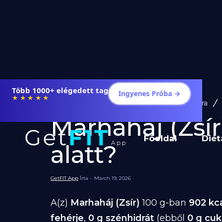
Több 1000+ elégedett tag
Ingyenes Próba →
★★★★★
Diéta és Étrend
Ételek Fogyásra
Marhaháj (Zsír)
Főoldal
Diét
alatt?
GetFIT App
Írta -
March 19, 2026
A(z)
Marhaháj (Zsír)
100 g-ban
902 kc
fehérje
,
0 g szénhidrát
(ebből
0 g cuk