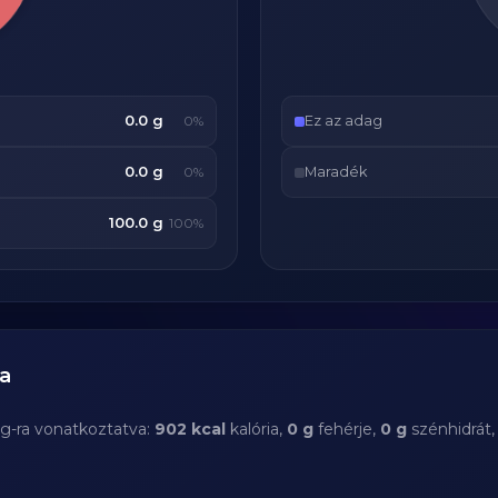
0.0 g
Ez az adag
0%
0.0 g
Maradék
0%
100.0 g
100%
a
 g-ra vonatkoztatva:
902 kcal
kalória,
0 g
fehérje,
0 g
szénhidrát