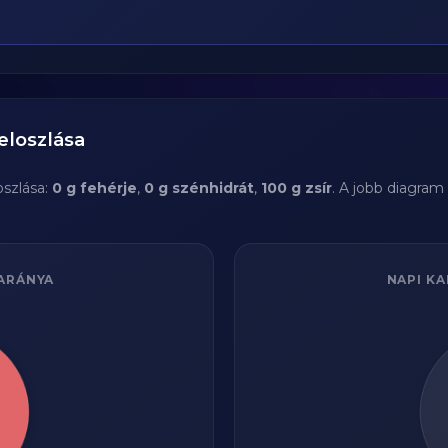
eloszlása
szlása:
0 g fehérje
,
0 g szénhidrát
,
100 g zsír
. A jobb diagram
ARÁNYA
NAPI KA