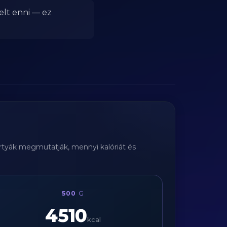
elt enni — ez
kártyák megmutatják, mennyi kalóriát és
500
G
4510
kcal