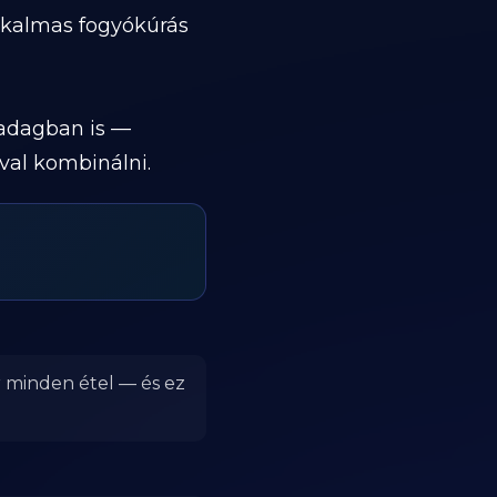
lkalmas fogyókúrás
 adagban is —
val kombinálni.
r minden étel — és ez