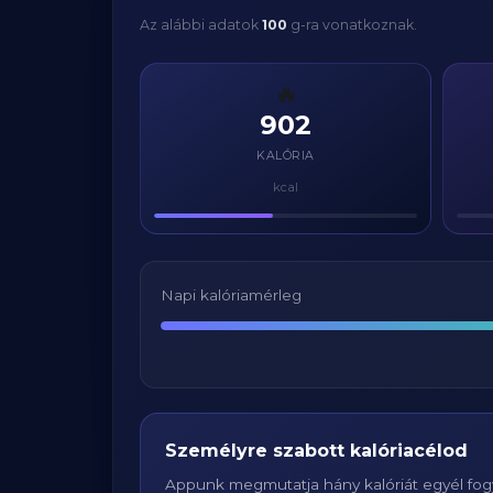
Az alábbi adatok
100
g-ra vonatkoznak.
🔥
902
KALÓRIA
kcal
Napi kalóriamérleg
Személyre szabott kalóriacélod
Appunk megmutatja hány kalóriát egyél fogy