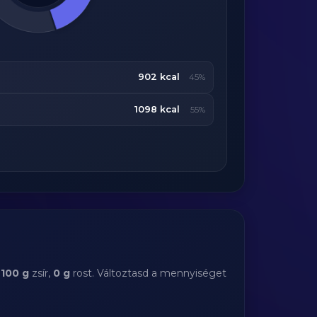
902 kcal
45%
1098 kcal
55%
,
100 g
zsír,
0 g
rost. Változtasd a mennyiséget