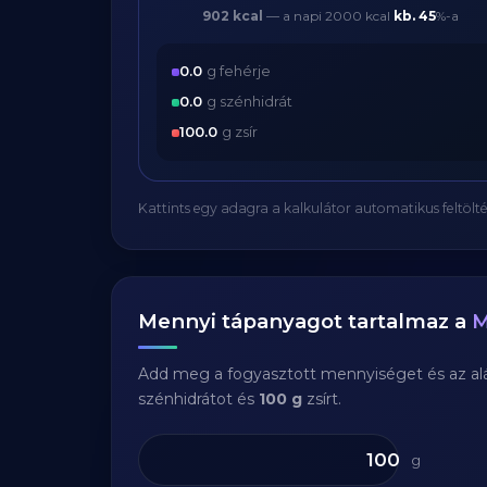
902 kcal
— a napi 2000 kcal
kb.
45
%-a
0.0
g fehérje
0.0
g szénhidrát
100.0
g zsír
Kattints egy adagra a kalkulátor automatikus feltölté
Mennyi tápanyagot tartalmaz a
M
Add meg a fogyasztott mennyiséget és az aláb
szénhidrátot és
100 g
zsírt.
g