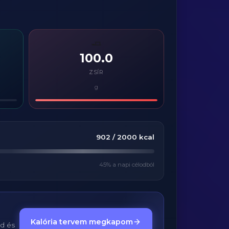
🧈
100.0
ZSÍR
g
902
/
2000
kcal
45
% a napi célodból
Kalória tervem megkapom
ed és