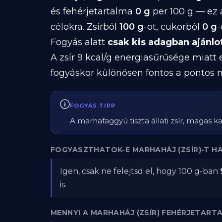
és fehérjetartalma
0 g
per 100 g — ez 
célokra. Zsírból
100 g
-ot, cukorból
0 g
-
Fogyás alatt
csak kis adagban ajánlo
A zsír 9 kcal/g energiasűrűsége miatt
fogyáskor különösen fontos a pontos 
FOGYÁS TIPP
A marhafaggyú tiszta állati zsír, magas 
FOGYASZTHATOK-E MARHAHÁJ (ZSÍR)-T H
Igen, csak ne felejtsd el, hogy 100 g-ban
is.
MENNYI A MARHAHÁJ (ZSÍR) FEHÉRJETART