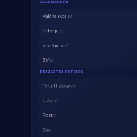
ALAPMAKRÓK
Kalória (kcal)
Fehérje
Szénhidrát
Zsír
RÉSZLETES ÉRTÉKEK
Telített zsírsav
Cukor
Rost
Só