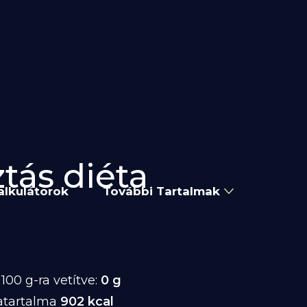
ztás diéta
alkulátorok
További Tartalmak
00 g-ra vetítve:
0 g
atartalma
902 kcal