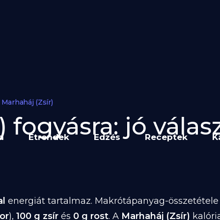
Marhaháj (Zsír)
 fogyásra: jó válas
a
Étrendek
Edzés
Receptek
K
al
energiát tartalmaz. Makrótápanyag-összetétele 1
or
),
100 g zsír
és
0 g rost
. A
Marhaháj (Zsír)
kalóri