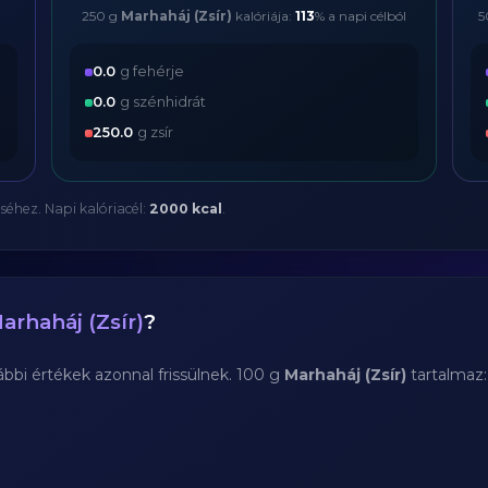
250 g
Marhaháj (Zsír)
kalóriája:
113
% a napi célból
5
0.0
g fehérje
0.0
g szénhidrát
250.0
g zsír
séhez. Napi kalóriacél:
2000 kcal
.
arhaháj (Zsír)
?
bi értékek azonnal frissülnek. 100 g
Marhaháj (Zsír)
tartalmaz