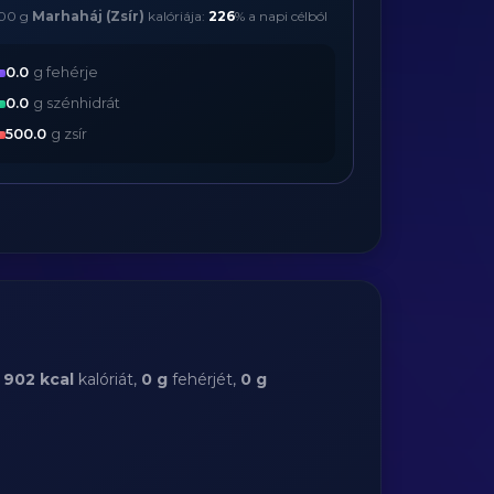
00 g
Marhaháj (Zsír)
kalóriája:
226
% a napi célból
0.0
g fehérje
0.0
g szénhidrát
500.0
g zsír
:
902 kcal
kalóriát,
0 g
fehérjét,
0 g