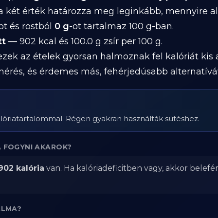
a két érték határozza meg leginkább, mennyire a
ot és rostból
0 g
-ot tartalmaz 100 g-ban.
tt
— 902 kcal és 100.0 g zsír per 100 g.
 ezek az ételek gyorsan halmoznak fel kalóriát kis
mérés, és érdemes más, fehérjedúsabb alternatívá
kalóriatartalommal. Régen gyakran használták sütéshez.
A FOGYNI AKAROK?
902 kalória
van. Ha kalóriadeficitben vagy, akkor belefé
ALMA?