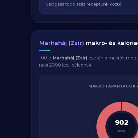
válogass több száz receptünk közül!
Marhaháj (Zsír)
makró- és kalória
100 g
Marhaháj (Zsír)
esetén a makrók mego
napi 2000 kcal célodnak.
MAKRÓTÁPANYAGOK 
902
kcal