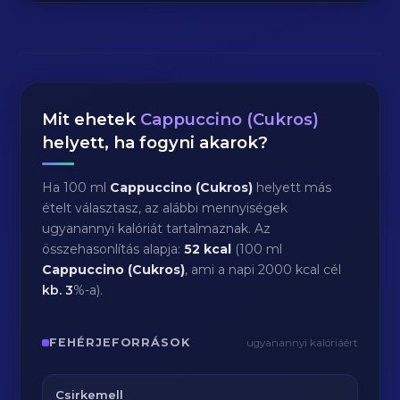
Mit ehetek
Cappuccino (Cukros)
helyett, ha fogyni akarok?
Ha 100 ml
Cappuccino (Cukros)
helyett más
ételt választasz, az alábbi mennyiségek
ugyanannyi kalóriát tartalmaznak. Az
összehasonlítás alapja:
52 kcal
(100 ml
Cappuccino (Cukros)
, ami a napi 2000 kcal cél
kb.
3
%-a).
FEHÉRJEFORRÁSOK
ugyanannyi kalóriáért
Csirkemell