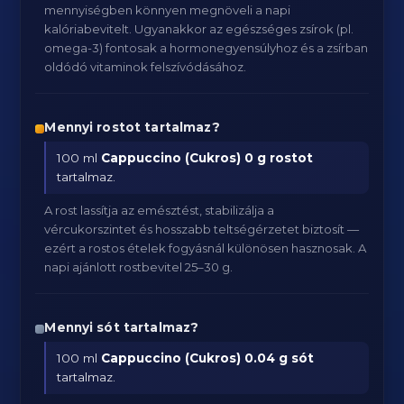
mennyiségben könnyen megnöveli a napi
kalóriabevitelt. Ugyanakkor az egészséges zsírok (pl.
omega-3) fontosak a hormonegyensúlyhoz és a zsírban
oldódó vitaminok felszívódásához.
Mennyi rostot tartalmaz?
100 ml
Cappuccino (Cukros)
0 g rostot
tartalmaz.
A rost lassítja az emésztést, stabilizálja a
vércukorszintet és hosszabb teltségérzetet biztosít —
ezért a rostos ételek fogyásnál különösen hasznosak. A
napi ajánlott rostbevitel 25–30 g.
Mennyi sót tartalmaz?
100 ml
Cappuccino (Cukros)
0.04 g sót
tartalmaz.