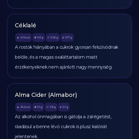
Céklalé
43
kcal
1.61
g
9.56
g
0.17
g
🔥
🥩
🥔
🫒
A rostok hiányában a cukrok gyorsan felszívódnak
belőle, és a magas oxaláttartalom miatt
érzékenyeknek nem ajánlott nagy mennyiség.
Alma Cider (Almabor)
46
kcal
0.1
g
3.8
g
0.1
g
🔥
🥩
🥔
🫒
Az alkohol önmagában is gátolja a zsírégetést,
ráadásul a benne lévő cukrok is plusz kalóriát
jelentenek.