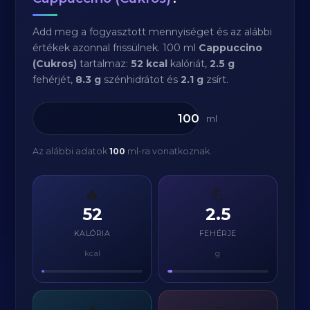
Add meg a fogyasztott mennyiséget és az alábbi
értékek azonnal frissülnek. 100 ml
Cappuccino
(Cukros)
tartalmaz:
52 kcal
kalóriát,
2.5 g
fehérjét,
8.3 g
szénhidrátot és
2.1 g
zsírt.
ml
Az alábbi adatok
100
ml-ra vonatkoznak.
🔥
💪
52
2.5
KALÓRIA
FEHÉRJE
kcal
g
⚡
🧈