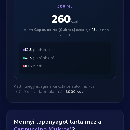
500
ML
260
kcal
500 ml
Cappuccino (Cukros)
kalóriája:
13
% a napi
célból
12.5
g fehérje
41.5
g szénhidrát
10.5
g zsír
Kattints egy adagra a kalkulátor automatikus
feltöltéséhez. Napi kalóriacél:
2000 kcal
.
Mennyi tápanyagot tartalmaz a
Cappuccino (Cukros)
?