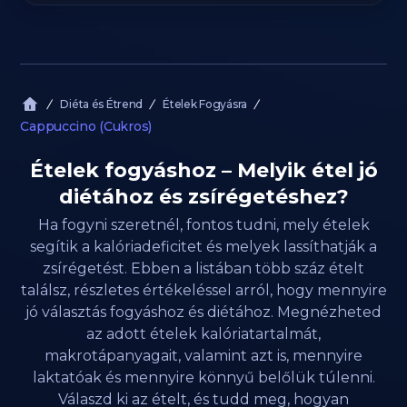
Diéta és Étrend
Ételek Fogyásra
Cappuccino (Cukros)
Ételek fogyáshoz – Melyik étel jó
diétához és zsírégetéshez?
Ha fogyni szeretnél, fontos tudni, mely ételek
segítik a kalóriadeficitet és melyek lassíthatják a
zsírégetést. Ebben a listában több száz ételt
találsz, részletes értékeléssel arról, hogy mennyire
jó választás fogyáshoz és diétához. Megnézheted
az adott ételek kalóriatartalmát,
makrotápanyagait, valamint azt is, mennyire
laktatóak és mennyire könnyű belőlük túlenni.
Válaszd ki az ételt, és tudd meg, hogyan