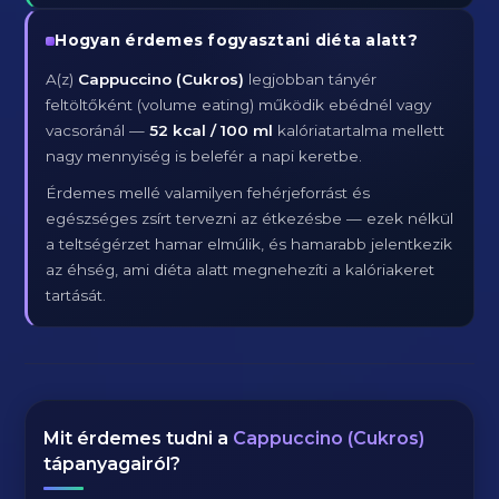
Hogyan érdemes fogyasztani diéta alatt?
A(z)
Cappuccino (Cukros)
legjobban tányér
feltöltőként (volume eating) működik ebédnél vagy
vacsoránál —
52 kcal / 100 ml
kalóriatartalma mellett
nagy mennyiség is belefér a napi keretbe.
Érdemes mellé valamilyen fehérjeforrást és
egészséges zsírt tervezni az étkezésbe — ezek nélkül
a teltségérzet hamar elmúlik, és hamarabb jelentkezik
az éhség, ami diéta alatt megnehezíti a kalóriakeret
tartását.
Mit érdemes tudni a
Cappuccino (Cukros)
tápanyagairól?