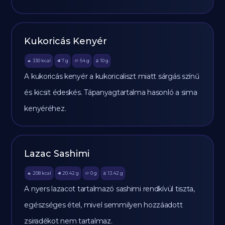
Kukoricás Kenyér
330
kcal
7
g
54
g
10
g
🔥
🥩
🥔
🫒
A kukoricás kenyér a kukoricaliszt miatt sárgás színű
és kicsit édeskés. Tápanyagtartalma hasonló a sima
kenyéréhez.
Lazac Sashimi
208
kcal
20.42
g
0
g
13.42
g
🔥
🥩
🥔
🫒
A nyers lazacot tartalmazó sashimi rendkívül tiszta,
egészséges étel, mivel semmilyen hozzáadott
zsiradékot nem tartalmaz.