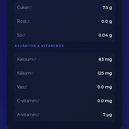
Cukor
7.5
g
Rost
0.0
g
Só
0.04
g
ÁSVÁNYOK & VITAMINOK
Kalcium
83
mg
Kálium
125
mg
Vas
0.0
mg
C-vitamin
0.0
mg
A-vitamin
7
μg