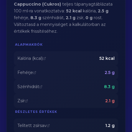
Cappuccino (Cukros)
teljes tápanyagtáblázata
100 ml-ra vonatkoztatva:
52 kcal
kalória,
2.5 g
fehérje,
8.3 g
szénhidrát,
2.1 g
zsír,
0 g
rost.
Változtasd a mennyiséget a kalkulátorban az
értékek frissítéséhez.
ALAPMAKRÓK
Kalória (kcal)
52
kcal
Fehérje
2.5
g
Szénhidrát
8.3
g
Zsír
2.1
g
RÉSZLETES ÉRTÉKEK
Telített zsírsav
1.2
g