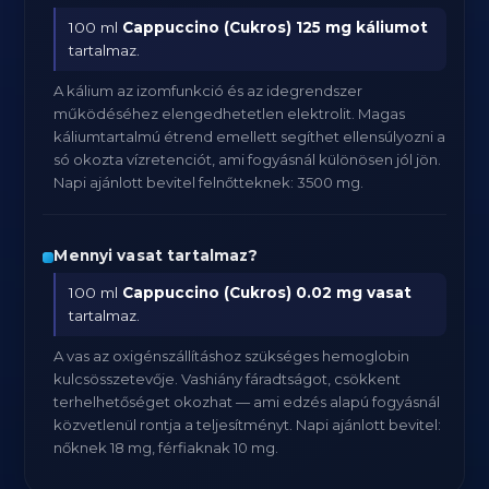
100 ml
Cappuccino (Cukros)
125 mg káliumot
tartalmaz.
A kálium az izomfunkció és az idegrendszer
működéséhez elengedhetetlen elektrolit. Magas
káliumtartalmú étrend emellett segíthet ellensúlyozni a
só okozta vízretenciót, ami fogyásnál különösen jól jön.
Napi ajánlott bevitel felnőtteknek: 3500 mg.
Mennyi vasat tartalmaz?
100 ml
Cappuccino (Cukros)
0.02 mg vasat
tartalmaz.
A vas az oxigénszállításhoz szükséges hemoglobin
kulcsösszetevője. Vashiány fáradtságot, csökkent
terhelhetőséget okozhat — ami edzés alapú fogyásnál
közvetlenül rontja a teljesítményt. Napi ajánlott bevitel:
nőknek 18 mg, férfiaknak 10 mg.