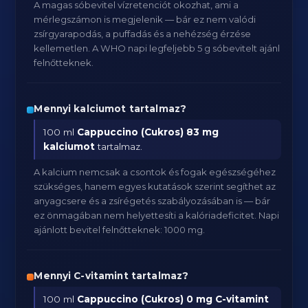
A magas sóbevitel vízretenciót okozhat, ami a
mérlegszámon is megjelenik — bár ez nem valódi
zsírgyarapodás, a puffadás és a nehézség érzése
kellemetlen. A WHO napi legfeljebb 5 g sóbevitelt ajánl
felnőtteknek.
Mennyi kalciumot tartalmaz?
100 ml
Cappuccino (Cukros)
83 mg
kalciumot
tartalmaz.
A kalcium nemcsak a csontok és fogak egészségéhez
szükséges, hanem egyes kutatások szerint segíthet az
anyagcsere és a zsírégetés szabályozásában is — bár
ez önmagában nem helyettesíti a kalóriadeficitet. Napi
ajánlott bevitel felnőtteknek: 1000 mg.
Mennyi C-vitamint tartalmaz?
100 ml
Cappuccino (Cukros)
0 mg C-vitamint