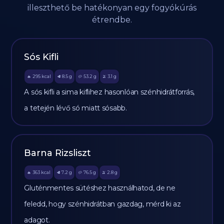
illeszthető be hatékonyan egy fogyókúrás
étrendbe.
Sós Kifli
295
kcal
8.5
g
53.2
g
3.1
g
🔥
🥩
🥔
🫒
A sós kifli a sima kiflihez hasonlóan szénhidrátforrás,
a tetején lévő só miatt sósabb.
Barna Rizsliszt
363
kcal
7.2
g
76.5
g
2.8
g
🔥
🥩
🥔
🫒
Gluténmentes sütéshez használhatod, de ne
feledd, hogy szénhidrátban gazdag, mérd ki az
adagot.