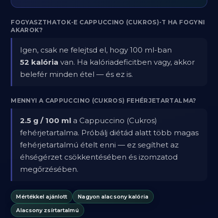
FOGYASZTHATOK-E CAPPUCCINO (CUKROS)-T HA FOGYNI
AKAROK?
Igen, csak ne felejtsd el, hogy 100 ml-ban
52 kalória
van. Ha kalóriadeficitben vagy, akkor
belefér minden étel — és ez is.
MENNYI A CAPPUCCINO (CUKROS) FEHÉRJETARTALMA?
2.5 g / 100 ml
a Cappuccino (Cukros)
fehérjetartalma. Próbálj diétád alatt több magas
fehérjetartalmú ételt enni — ez segíthet az
éhségérzet csökkentésében és izomzatod
megőrzésében.
Mértékkel ajánlott
Nagyon alacsony kalória
Alacsony zsírtartalmú