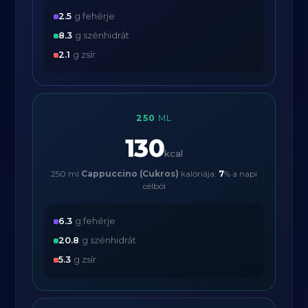
2.5
g fehérje
8.3
g szénhidrát
2.1
g zsír
250
ML
130
kcal
250 ml
Cappuccino (Cukros)
kalóriája:
7
% a napi
célból
6.3
g fehérje
20.8
g szénhidrát
5.3
g zsír