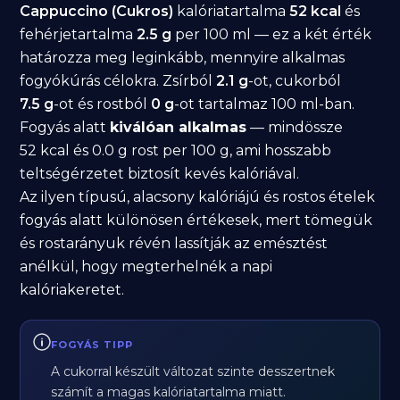
Cappuccino (Cukros)
kalóriatartalma
52 kcal
és
fehérjetartalma
2.5 g
per 100 ml — ez a két érték
határozza meg leginkább, mennyire alkalmas
fogyókúrás célokra. Zsírból
2.1 g
-ot, cukorból
7.5 g
-ot és rostból
0 g
-ot tartalmaz 100 ml-ban.
Fogyás alatt
kiválóan alkalmas
— mindössze
52 kcal és 0.0 g rost per 100 g, ami hosszabb
teltségérzetet biztosít kevés kalóriával.
Az ilyen típusú, alacsony kalóriájú és rostos ételek
fogyás alatt különösen értékesek, mert tömegük
és rostarányuk révén lassítják az emésztést
anélkül, hogy megterhelnék a napi
kalóriakeretet.
FOGYÁS TIPP
A cukorral készült változat szinte desszertnek
számít a magas kalóriatartalma miatt.