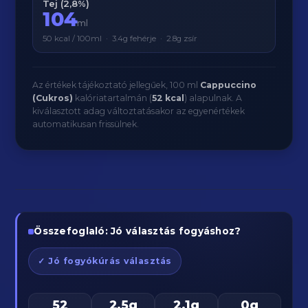
Tej (2,8%)
104
ml
50 kcal / 100ml · 3.4g fehérje · 2.8g zsír
Az értékek tájékoztató jellegűek, 100 ml
Cappuccino
(Cukros)
kalóriatartalmán (
52 kcal
) alapulnak. A
kiválasztott adag változtatásakor az egyenértékek
automatikusan frissülnek.
Összefoglaló: Jó választás fogyáshoz?
✓ Jó fogyókúrás választás
52
2.5g
2.1g
0g