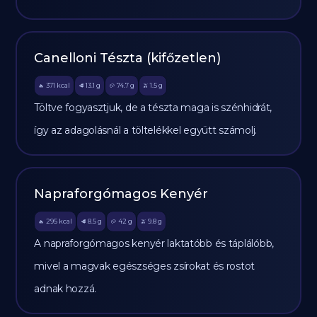
Canelloni Tészta (kifőzetlen)
371
kcal
13.1
g
74.7
g
1.5
g
🔥
🥩
🥔
🫒
Töltve fogyasztjuk, de a tészta maga is szénhidrát,
így az adagolásnál a töltelékkel együtt számolj.
Napraforgómagos Kenyér
295
kcal
8.5
g
42
g
9.8
g
🔥
🥩
🥔
🫒
A napraforgómagos kenyér laktatóbb és táplálóbb,
mivel a magvak egészséges zsírokat és rostot
adnak hozzá.