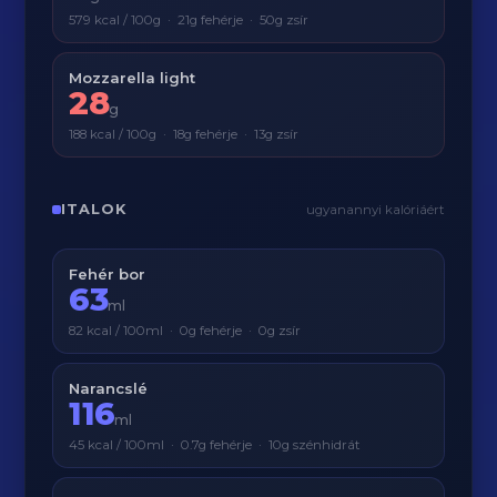
579 kcal / 100g · 21g fehérje · 50g zsír
Mozzarella light
28
g
188 kcal / 100g · 18g fehérje · 13g zsír
ITALOK
ugyanannyi kalóriáért
Fehér bor
63
ml
82 kcal / 100ml · 0g fehérje · 0g zsír
Narancslé
116
ml
45 kcal / 100ml · 0.7g fehérje · 10g szénhidrát