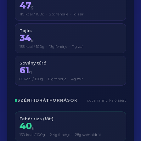
47
g
110 kcal / 100g · 23g fehérje · 1g zsír
Tojás
34
g
155 kcal / 100g · 13g fehérje · 11g zsír
Sovány túró
61
g
85 kcal / 100g · 12g fehérje · 4g zsír
SZÉNHIDRÁTFORRÁSOK
ugyanannyi kalóriáért
Fehér rizs (főtt)
40
g
130 kcal / 100g · 2.4g fehérje · 28g szénhidrát