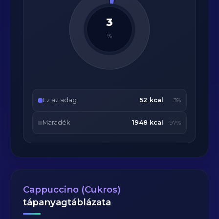
3
%
Ez az adag
52 kcal
3%
Maradék
1948 kcal
97%
Cappuccino (Cukros)
tápanyagtáblázata