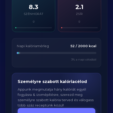
8.3
2.1
SZÉNHIDRÁT
ZSÍR
g
g
Napi kalóriamérleg
52
/
2000
kcal
3
% a napi célodból
Személyre szabott kalóriacélod
Appunk megmutatja hány kalóriát egyél
fogyásra & izomépítésre, szerezd meg
személyre szabott kalória terved és válogass
több száz receptünk közül!