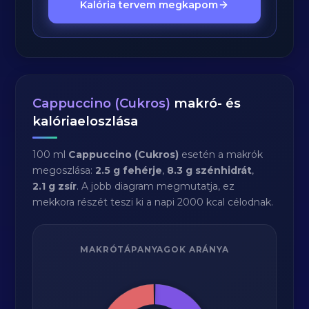
Kalória tervem megkapom
Cappuccino (Cukros)
makró- és
kalóriaeloszlása
100 ml
Cappuccino (Cukros)
esetén a makrók
megoszlása:
2.5 g fehérje
,
8.3 g szénhidrát
,
2.1 g zsír
. A jobb diagram megmutatja, ez
mekkora részét teszi ki a napi 2000 kcal célodnak.
MAKRÓTÁPANYAGOK ARÁNYA