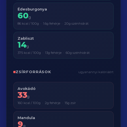
Édesburgonya
60
g
86 kcal / 100g · 1.6g fehérje · 20g szénhidrát
Zabliszt
14
g
375 kcal / 100g · 13g fehérje · 60g szénhidrát
ZSÍRFORRÁSOK
ugyanannyi kalóriáért
Avokádó
33
g
160 kcal / 100g · 2g fehérje · 15g zsír
Mandula
9
g