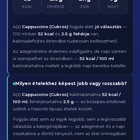
KCAL
FEHÉRJE
ZSÍR
ROST
A(z)
Cappuccino (Cukros)
fogyás alatt
jó választás
—
100 ml-ban
52 kcal
és
2.5 g fehérje
van,
kalóriadeficites étrendbe tudatosan beilleszthető.
Az adagméretre érdemes odafigyelni, de napi szinten
is szerepelhet az étrendben —
52 kcal / 100 ml
kalóriatartalma mellett a legtöbb napi keretbe belefér.
Milyen ételekhez képest jobb vagy rosszabb?
A(z)
Cappuccino (Cukros)
kalóriatartalma
52 kcal /
100 ml
, fehérjetartalma
2.5 g
— ez közepes értéknek
számít a hasonló típusú ételek között.
Fogyás alatt sem az egyik legjobb, sem a legrosszabb
választás a kategóriájában — az adagméret és a napi
összkalória a döntő tényező, nem az étel önmagában.