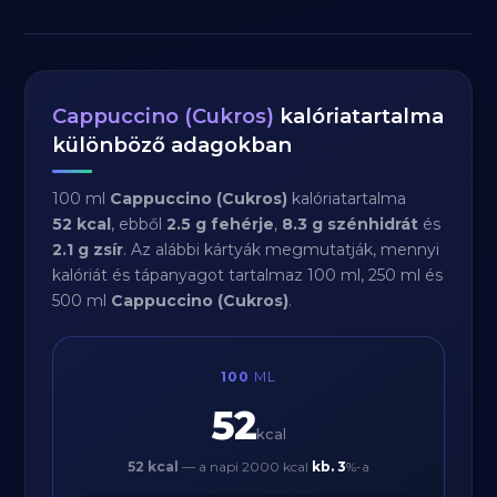
Cappuccino (Cukros)
kalóriatartalma
különböző adagokban
100 ml
Cappuccino (Cukros)
kalóriatartalma
52 kcal
, ebből
2.5 g fehérje
,
8.3 g szénhidrát
és
2.1 g zsír
. Az alábbi kártyák megmutatják, mennyi
kalóriát és tápanyagot tartalmaz 100 ml, 250 ml és
500 ml
Cappuccino (Cukros)
.
100
ML
52
kcal
52 kcal
— a napi 2000 kcal
kb.
3
%-a