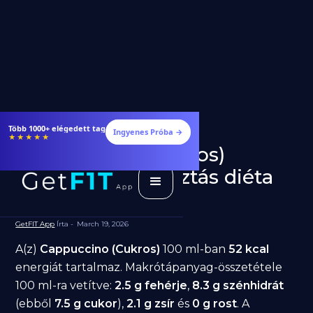
Több 1000+ elégedett tag
Ingyenes Próba →
★★★★★
Cappuccino (Cukros)
fogyásra: jó választás diéta
alatt?
GetFIT App
Írta -
March 19, 2026
A(z)
Cappuccino (Cukros)
100 ml-ban
52 kcal
energiát tartalmaz. Makrótápanyag-összetétele
100 ml-ra vetítve:
2.5 g fehérje
,
8.3 g szénhidrát
(ebből
7.5 g cukor
),
2.1 g zsír
és
0 g rost
. A