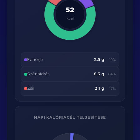
52
kcal
Fehérje
2.5 g
19%
Szénhidrát
8.3 g
64%
Zsír
2.1 g
17%
NAPI KALÓRIACÉL TELJESÍTÉSE