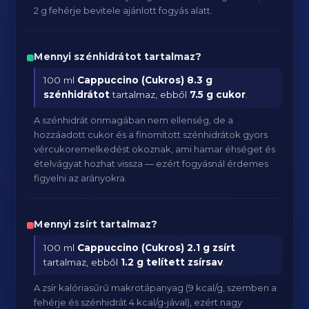
2 g fehérje bevitele ajánlott fogyás alatt.
Mennyi szénhidrátot tartalmaz?
100 ml
Cappuccino (Cukros)
8.3 g
szénhidrátot
tartalmaz, ebből
7.5 g cukor
.
A szénhidrát önmagában nem ellenség, de a
hozzáadott cukor és a finomított szénhidrátok gyors
vércukoremelkedést okoznak, ami hamar éhséget és
ételvágyat hozhat vissza — ezért fogyásnál érdemes
figyelni az arányokra.
Mennyi zsírt tartalmaz?
100 ml
Cappuccino (Cukros)
2.1 g zsírt
tartalmaz, ebből
1.2 g telített zsírsav
.
A zsír kalóriasűrű makrotápanyag (9 kcal/g, szemben a
fehérje és szénhidrát 4 kcal/g-jával), ezért nagy