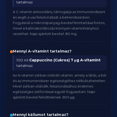
tartalmaz.
A C-vitamin antioxidáns, támogatja az immunrendszert
és segíti a vas felszívódását a bélrendszerben.
Fogyásnál a mikrotápanyag-bevitel fenntartása fontos,
mivel a kalóriakorlátozás könnyen vitaminhiányhoz
vezethet. Napi ajánlott bevitel: 80 mg.
Mennyi A-vitamint tartalmaz?
100 ml
Cappuccino (Cukros)
7 μg A-vitamint
tartalmaz.
Az A-vitamin zsírban oldódó vitamin, amely a látás, a bőr
és az immunrendszer egészségéhez nélkülözhetetlen.
Mivel zsírban oldódik, felszívódásához érdemes
egészséges zsírforrással együtt fogyasztani. Napi
ajánlott bevitel felnőtteknek: 800 μg.
Mennyi káliumot tartalmaz?