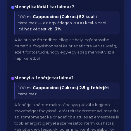
Mennyi kalóriát tartalmaz?
100 ml
Cappuccino (Cukros)
52 kcal
-t
tartalmaz — ez egy átlagos 2000 kcal-s napi
célhoz képest kb.
3
%
.
A kalória az étrendben elfoglalt hely legfontosabb
mutatója: fogyáshoz napi kalóriadeficitre van szükség,
ezért fontos tudni, hogy egy-egy adag mennyit visz a
napi keretből.
Mennyi a fehérjetartalma?
100 ml
Cappuccino (Cukros)
2.5 g fehérjét
tartalmaz.
A fehérje a három makrotápanyag közül a legjobb
szövetséges fogyásnál: erős teltségérzetet ad, megőrzi
az izomtömeget kalóriadeficit alatt, és az emésztése is
több energiát igényel a szervezettől (termikus hatás).
Felnőtteknek testsúlykilogrammonként legalább 1,6–