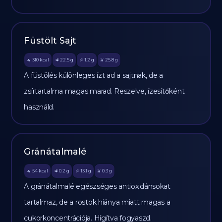
Füstölt Sajt
310
kcal
22.5
g
1.2
g
25.8
g
🔥
🥩
🥔
🫒
A füstölés különleges ízt ad a sajtnak, de a
zsírtartalma magas marad. Reszelve, ízesítőként
használd.
Gránátalmalé
54
kcal
0.2
g
13.1
g
0.3
g
🔥
🥩
🥔
🫒
A gránátalmalé egészséges antioxidánsokat
tartalmaz, de a rostok hiánya miatt magas a
cukorkoncentrációja. Hígítva fogyaszd.