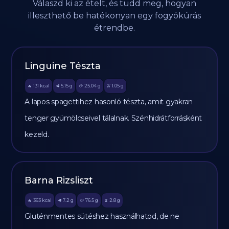
Válaszd ki az ételt, és tudd meg, hogyan
illeszthető be hatékonyan egy fogyókúrás
étrendbe.
Linguine Tészta
131
kcal
5.15
g
25.04
g
1.05
g
🔥
🥩
🥔
🫒
A lapos spagettihez hasonló tészta, amit gyakran
tenger gyümölcseivel tálalnak. Szénhidrátforrásként
kezeld.
Barna Rizsliszt
363
kcal
7.2
g
76.5
g
2.8
g
🔥
🥩
🥔
🫒
Gluténmentes sütéshez használhatod, de ne