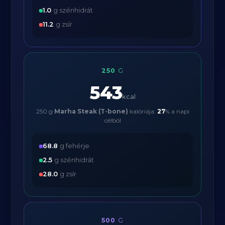
1.0
g szénhidrát
11.2
g zsír
250
G
543
kcal
250 g
Marha Steak (T-bone)
kalóriája:
27
% a napi
célból
68.8
g fehérje
2.5
g szénhidrát
28.0
g zsír
500
G