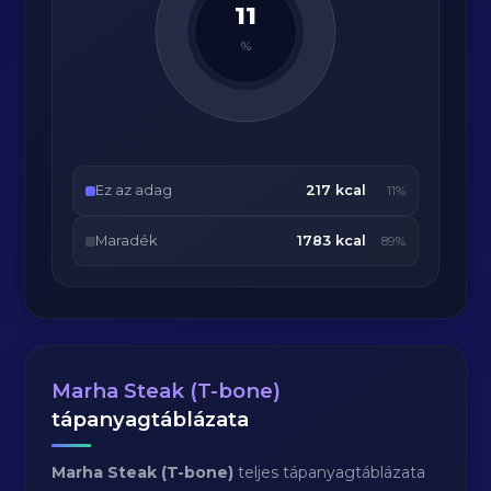
11
%
Ez az adag
217 kcal
11%
Maradék
1783 kcal
89%
Marha Steak (T-bone)
tápanyagtáblázata
Marha Steak (T-bone)
teljes tápanyagtáblázata