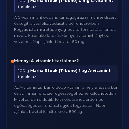
100 g
Marha Steak (T-bone)
0 mg C-vitamint
tartalmaz.
A C-vitamin antioxidáns, támogatja az immunrendszert
és segíti a vas felszívódását a bélrendszerben.
Fogyásnál a mikrotápanyag-bevitel fenntartása fontos,
mivel a kalóriakorlátozás könnyen vitaminhiányhoz
vezethet. Napi ajánlott bevitel: 80 mg.
Mennyi A-vitamint tartalmaz?
100 g
Marha Steak (T-bone)
1 μg A-vitamint
tartalmaz.
Az A-vitamin zsírban oldódó vitamin, amely a látás, a bőr
és az immunrendszer egészségéhez nélkülözhetetlen.
Mivel zsírban oldódik, felszívódásához érdemes
egészséges zsírforrással együtt fogyasztani. Napi
ajánlott bevitel felnőtteknek: 800 μg.