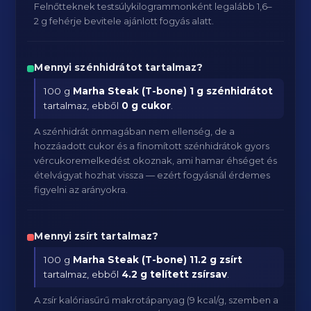
Felnőtteknek testsúlykilogrammonként legalább 1,6–
2 g fehérje bevitele ajánlott fogyás alatt.
Mennyi szénhidrátot tartalmaz?
100 g
Marha Steak (T-bone)
1 g szénhidrátot
tartalmaz, ebből
0 g cukor
.
A szénhidrát önmagában nem ellenség, de a
hozzáadott cukor és a finomított szénhidrátok gyors
vércukoremelkedést okoznak, ami hamar éhséget és
ételvágyat hozhat vissza — ezért fogyásnál érdemes
figyelni az arányokra.
Mennyi zsírt tartalmaz?
100 g
Marha Steak (T-bone)
11.2 g zsírt
tartalmaz, ebből
4.2 g telített zsírsav
.
A zsír kalóriasűrű makrotápanyag (9 kcal/g, szemben a