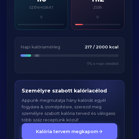
SZÉNHIDRÁT
ZSÍR
g
g
Napi kalóriamérleg
217
/
2000
kcal
11
% a napi célodból
Személyre szabott kalóriacélod
Appunk megmutatja hány kalóriát egyél
fogyásra & izomépítésre, szerezd meg
személyre szabott kalória terved és válogass
több száz receptünk közül!
Kalória tervem megkapom