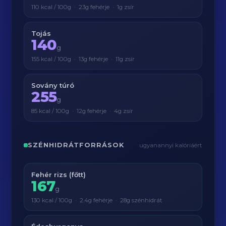
110 kcal / 100g · 23g fehérje · 1g zsír
Tojás
140
g
155 kcal / 100g · 13g fehérje · 11g zsír
Sovány túró
255
g
85 kcal / 100g · 12g fehérje · 4g zsír
SZÉNHIDRÁTFORRÁSOK
ugyanannyi kalóriáért
Fehér rizs (főtt)
167
g
130 kcal / 100g · 2.4g fehérje · 28g szénhidrát