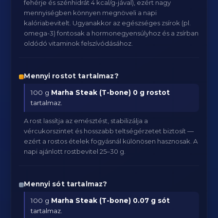
fehérje és szénhidrát 4 kcal/g-jával), ezért nagy
mennyiségben könnyen megnöveli a napi
kalóriabevitelt. Ugyanakkor az egészséges zsírok (pl.
omega-3) fontosak a hormonegyensúlyhoz és a zsírban
oldódó vitaminok felszívódásához.
Mennyi rostot tartalmaz?
100 g
Marha Steak (T-bone)
0 g rostot
tartalmaz.
A rost lassítja az emésztést, stabilizálja a
vércukorszintet és hosszabb teltségérzetet biztosít —
ezért a rostos ételek fogyásnál különösen hasznosak. A
napi ajánlott rostbevitel 25–30 g.
Mennyi sót tartalmaz?
100 g
Marha Steak (T-bone)
0.07 g sót
tartalmaz.