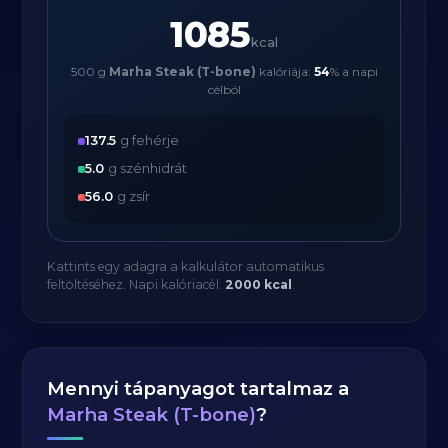
1085
kcal
500 g
Marha Steak (T-bone)
kalóriája:
54
% a napi
célból
137.5
g fehérje
5.0
g szénhidrát
56.0
g zsír
Kattints egy adagra a kalkulátor automatikus
feltöltéséhez. Napi kalóriacél:
2000 kcal
.
Mennyi tápanyagot tartalmaz a
Marha Steak (T-bone)
?