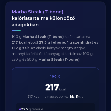
Marha Steak (T-bone)
kalóriatartalma különböző
adagokban
100 g
Marha Steak (T-bone)
kalóriatartalma
217 kcal
, ebből
27.5 g fehérje
,
1 g szénhidrát
és
11.2 g zsír
. Az alábbi kártyák megmutatják,
mennyi kalóriát és tápanyagot tartalmaz 100 g,
250 g és 500 g
Marha Steak (T-bone)
.
100
G
217
kcal
217 kcal
— a napi 2000 kcal
kb.
11
%-a
27.5
g fehérje