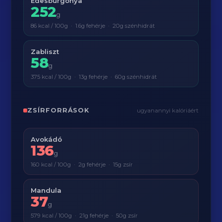
Édesburgonya
252
g
86 kcal / 100g · 1.6g fehérje · 20g szénhidrát
Zabliszt
58
g
375 kcal / 100g · 13g fehérje · 60g szénhidrát
ZSÍRFORRÁSOK
ugyanannyi kalóriáért
Avokádó
136
g
160 kcal / 100g · 2g fehérje · 15g zsír
Mandula
37
g
579 kcal / 100g · 21g fehérje · 50g zsír