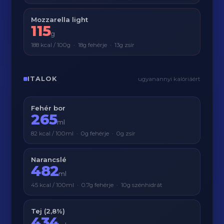
Mozzarella light
115
g
188 kcal / 100g · 18g fehérje · 13g zsír
ITALOK
ugyanannyi kalóriáért
Fehér bor
265
ml
82 kcal / 100ml · 0g fehérje · 0g zsír
Narancslé
482
ml
45 kcal / 100ml · 0.7g fehérje · 10g szénhidrát
Tej (2,8%)
434