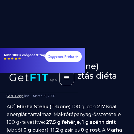
Több 1000+ elégedett tag
Ingyenes Próba →
★★★★★
Marha Steak (T-bone)
fogyásra: jó választás diéta
alatt?
GetFIT App
Írta -
March 19, 2026
A(z)
Marha Steak (T-bone)
100 g-ban
217 kcal
energiát tartalmaz. Makrótápanyag-összetétele
100 g-ra vetítve:
27.5 g fehérje
,
1 g szénhidrát
(ebből
0 g cukor
),
11.2 g zsír
és
0 g rost
. A
Marha