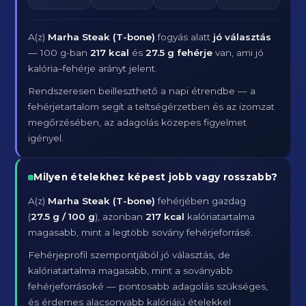
A(z)
Marha Steak (T-bone)
fogyás alatt
jó választás
— 100 g-ban
217 kcal
és
27.5 g fehérje
van, ami jó
kalória–fehérje arányt jelent.
Rendszeresen beilleszthető a napi étrendbe — a
fehérjetartalom segít a teltségérzetben és az izomzat
megőrzésében, az adagolás közepes figyelmet
igényel.
Milyen ételekhez képest jobb vagy rosszabb?
A(z)
Marha Steak (T-bone)
fehérjében gazdag
(
27.5 g / 100 g
), azonban
217 kcal
kalóriatartalma
magasabb, mint a legtöbb sovány fehérjeforrásé.
Fehérjeprofil szempontjából jó választás, de
kalóriatartalma magasabb, mint a soványabb
fehérjeforrásoké — pontosabb adagolás szükséges,
és érdemes alacsonyabb kalóriájú ételekkel