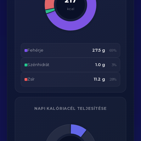
217
kcal
Fehérje
27.5 g
69%
Szénhidrát
1.0 g
3%
Zsír
11.2 g
28%
NAPI KALÓRIACÉL TELJESÍTÉSE