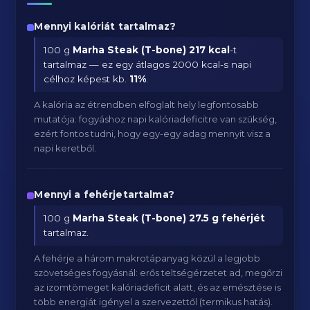
Mennyi kalóriát tartalmaz?
100 g
Marha Steak (T-bone)
217 kcal
-t
tartalmaz — ez egy átlagos 2000 kcal-s napi
célhoz képest kb.
11
%
.
A kalória az étrendben elfoglalt hely legfontosabb
mutatója: fogyáshoz napi kalóriadeficitre van szükség,
ezért fontos tudni, hogy egy-egy adag mennyit visz a
napi keretből.
Mennyi a fehérjetartalma?
100 g
Marha Steak (T-bone)
27.5 g fehérjét
tartalmaz.
A fehérje a három makrotápanyag közül a legjobb
szövetséges fogyásnál: erős teltségérzetet ad, megőrzi
az izomtömeget kalóriadeficit alatt, és az emésztése is
több energiát igényel a szervezettől (termikus hatás).