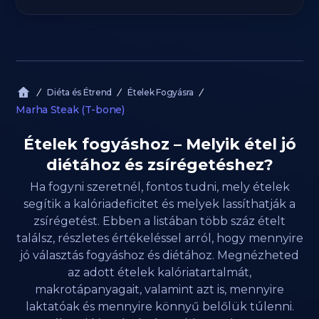
Diéta és Étrend
Ételek Fogyásra
Marha Steak (T-bone)
Ételek fogyáshoz – Melyik étel jó
diétához és zsírégetéshez?
Ha fogyni szeretnél, fontos tudni, mely ételek
segítik a kalóriadeficitet és melyek lassíthatják a
zsírégetést. Ebben a listában több száz ételt
találsz, részletes értékeléssel arról, hogy mennyire
jó választás fogyáshoz és diétához. Megnézheted
az adott ételek kalóriatartalmát,
makrotápanyagait, valamint azt is, mennyire
laktatóak és mennyire könnyű belőlük túlenni.