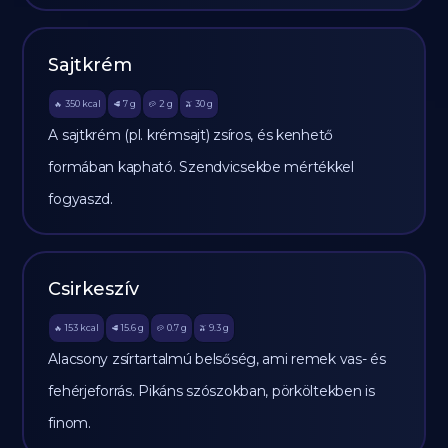
Sajtkrém
350
kcal
7
g
2
g
30
g
🔥
🥩
🥔
🫒
A sajtkrém (pl. krémsajt) zsíros, és kenhető
formában kapható. Szendvicsekbe mértékkel
fogyaszd.
Csirkeszív
153
kcal
15.6
g
0.7
g
9.3
g
🔥
🥩
🥔
🫒
Alacsony zsírtartalmú belsőség, ami remek vas- és
fehérjeforrás. Pikáns szószokban, pörköltekben is
finom.