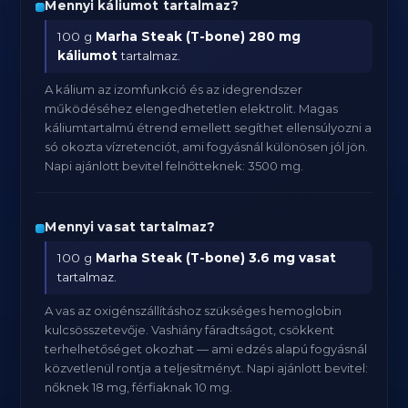
Mennyi káliumot tartalmaz?
100 g
Marha Steak (T-bone)
280 mg
káliumot
tartalmaz.
A kálium az izomfunkció és az idegrendszer
működéséhez elengedhetetlen elektrolit. Magas
káliumtartalmú étrend emellett segíthet ellensúlyozni a
só okozta vízretenciót, ami fogyásnál különösen jól jön.
Napi ajánlott bevitel felnőtteknek: 3500 mg.
Mennyi vasat tartalmaz?
100 g
Marha Steak (T-bone)
3.6 mg vasat
tartalmaz.
A vas az oxigénszállításhoz szükséges hemoglobin
kulcsösszetevője. Vashiány fáradtságot, csökkent
terhelhetőséget okozhat — ami edzés alapú fogyásnál
közvetlenül rontja a teljesítményt. Napi ajánlott bevitel:
nőknek 18 mg, férfiaknak 10 mg.