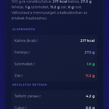
100 g-ra vonatkoztatva:
217 kcal
kalória,
27.5 g
fehérje,
1 g
szénhidrát,
11.2 g
zsír,
0 g
rost.
Változtasd a mennyiséget a kalkulátorban az
értékek frissítéséhez.
ALAPMAKRÓK
Kalória (kcal)
217
kcal
Fehérje
27.5
g
Szénhidrát
1.0
g
Zsír
11.2
g
RÉSZLETES ÉRTÉKEK
Telített zsírsav
4.2
g
Cukor
0.0
g