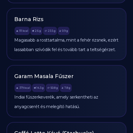
Barna Rizs
111
kcal
2.6
g
23.5
g
0.9
g
🔥
🥩
🥔
🫒
Magasabb a rosttartalma, mint a fehér rizsnek, ezért
lassabban szívódik fel és tovább tart a teltségérzet.
Garam Masala Fűszer
379
kcal
14.3
g
50.8
g
7.8
g
🔥
🥩
🥔
🫒
Indiai fűszerkeverék, amely serkentheti az
anyagcserét és melegítő hatású.