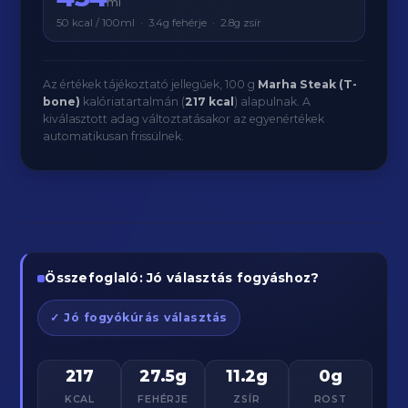
ml
50 kcal / 100ml · 3.4g fehérje · 2.8g zsír
Az értékek tájékoztató jellegűek, 100 g
Marha Steak (T-
bone)
kalóriatartalmán (
217 kcal
) alapulnak. A
kiválasztott adag változtatásakor az egyenértékek
automatikusan frissülnek.
Összefoglaló: Jó választás fogyáshoz?
✓ Jó fogyókúrás választás
217
27.5g
11.2g
0g
KCAL
FEHÉRJE
ZSÍR
ROST