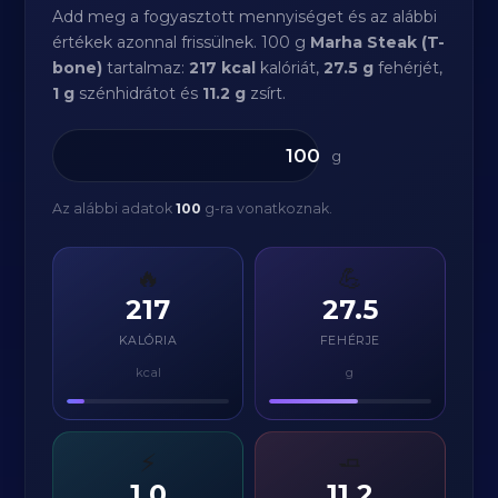
Add meg a fogyasztott mennyiséget és az alábbi
értékek azonnal frissülnek. 100 g
Marha Steak (T-
bone)
tartalmaz:
217 kcal
kalóriát,
27.5 g
fehérjét,
1 g
szénhidrátot és
11.2 g
zsírt.
g
Az alábbi adatok
100
g-ra vonatkoznak.
🔥
💪
217
27.5
KALÓRIA
FEHÉRJE
kcal
g
⚡
🧈
1.0
11.2