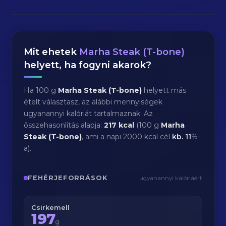
Mit ehetek
Marha Steak (T-bone)
helyett, ha fogyni akarok?
Ha 100 g
Marha Steak (T-bone)
helyett más
ételt választasz, az alábbi mennyiségek
ugyanannyi kalóriát tartalmaznak. Az
összehasonlítás alapja:
217 kcal
(100 g
Marha
Steak (T-bone)
, ami a napi 2000 kcal cél
kb.
11
%-
a).
FEHÉRJEFORRÁSOK
ugyanannyi kalóriáért
Csirkemell
197
g