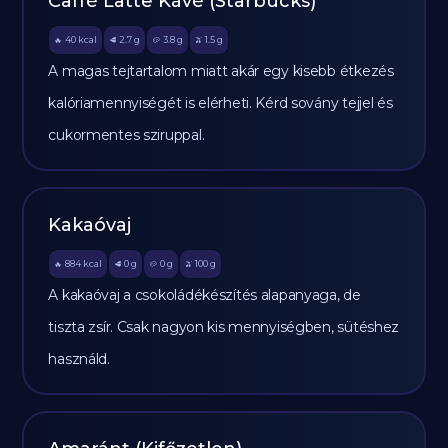
Caffé Latte Kávé (Starbucks)
40
kcal
2.7
g
3.8
g
1.5
g
🔥
🥩
🥔
🫒
A magas tejtartalom miatt akár egy kisebb étkezés
kalóriamennyiségét is elérheti. Kérd sovány tejjel és
cukormentes sziruppal.
Kakaóvaj
884
kcal
0
g
0
g
100
g
🔥
🥩
🥔
🫒
A kakaóvaj a csokoládékészítés alapanyaga, de
tiszta zsír. Csak nagyon kis mennyiségben, sütéshez
használd.