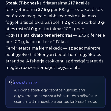
Steak (T-bone)
kalóriatartalma
217 kcal
és
fehérjetartalma
27.5 g
per 100 g — ez a két érték
határozza meg leginkább, mennyire alkalmas
fogyókúrás célokra. Zsírból
11.2 g
-ot, cukorból
0 g
-
ot és rostból
0 g
-ot tartalmaz 100 g-ban.
Fogyás alatt
kiváló fehérjeforrás
— 27.5 g fehérje
per 100 g, kalóriaértéke 217 kcal.
Fehérjetartalma kiemelkedő — az adagméretre
odafigyelve hatékonyan beépíthető fogyókúrás
étrendbe. A fehérje csökkenti az éhségérzetet és
megőrzi az izomtömeget fogyás alatt.
FOGYÁS TIPP
A T-bone steak egy csontos húsrész, ami
egyszerre tartalmazza a hátszínt és a bélszínt. A
csont miatt nehezebb a pontos kalóriaszámolás.