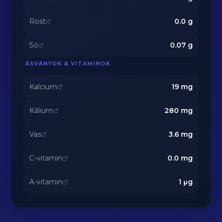
Rost
0.0
g
Só
0.07
g
ÁSVÁNYOK & VITAMINOK
Kalcium
19
mg
Kálium
280
mg
Vas
3.6
mg
C-vitamin
0.0
mg
A-vitamin
1
μg