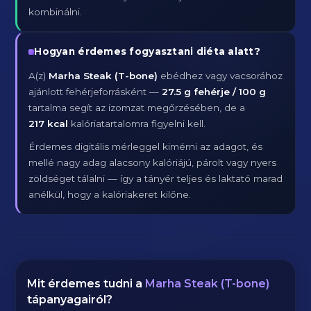
kombinálni.
Hogyan érdemes fogyasztani diéta alatt?
A(z)
Marha Steak (T-bone)
ebédhez vagy vacsorához
ajánlott fehérjeforrásként —
27.5 g fehérje / 100 g
tartalma segít az izomzat megőrzésében, de a
217 kcal
kalóriatartalomra figyelni kell.
Érdemes digitális mérleggel kimérni az adagot, és
mellé nagy adag alacsony kalóriájú, párolt vagy nyers
zöldséget tálalni — így a tányér teljes és laktató marad
anélkül, hogy a kalóriakeret kilőne.
Mit érdemes tudni a
Marha Steak (T-bone)
tápanyagairól?