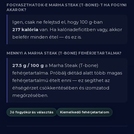
FOGYASZTHATOK-E MARHA STEAK (T-BONE)-T HA FOGYNI
AKAROK?
Igen, csak ne felejtsd el, hogy 100 g-ban
217 kalória
van. Ha kalóriadeficitben vagy, akkor
belefér minden étel — és ez is.
MENNYI A MARHA STEAK (T-BONE) FEHÉRJETARTALMA?
27.5 g / 100 g
a Marha Steak (T-bone)
fehérjetartalma. Próbálj diétád alatt több magas
fehérjetartalmú ételt enni — ez segíthet az
éhségérzet csökkentésében és izomzatod
megőrzésében.
Jó fogyókúrás választás
Kiemelkedő fehérjetartalom