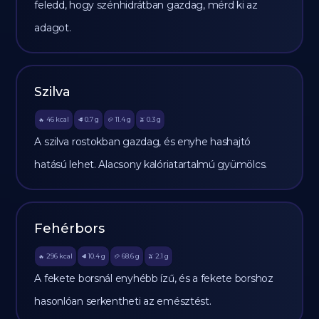
feledd, hogy szénhidrátban gazdag, mérd ki az
adagot.
Szilva
46
kcal
0.7
g
11.4
g
0.3
g
🔥
🥩
🥔
🫒
A szilva rostokban gazdag, és enyhe hashajtó
hatású lehet. Alacsony kalóriatartalmú gyümölcs.
Fehérbors
296
kcal
10.4
g
68.6
g
2.1
g
🔥
🥩
🥔
🫒
A fekete borsnál enyhébb ízű, és a fekete borshoz
hasonlóan serkentheti az emésztést.