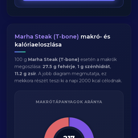
Marha Steak (T-bone)
makró- és
kalóriaeloszlása
100 g
Marha Steak (T-bone)
esetén a makrók
megoszlása:
27.5 g fehérje
,
1 g szénhidrát
,
11.2 g zsír
. A jobb diagram megmutatja, ez
mekkora részét teszi ki a napi 2000 kcal célodnak.
MAKRÓTÁPANYAGOK ARÁNYA