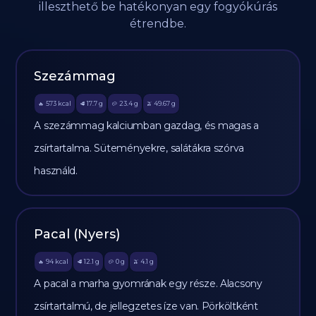
illeszthető be hatékonyan egy fogyókúrás
étrendbe.
Szezámmag
573
kcal
17.7
g
23.4
g
49.67
g
🔥
🥩
🥔
🫒
A szezámmag kalciumban gazdag, és magas a
zsírtartalma. Süteményekre, salátákra szórva
használd.
Pacal (Nyers)
94
kcal
12.1
g
0
g
4.1
g
🔥
🥩
🥔
🫒
A pacal a marha gyomrának egy része. Alacsony
zsírtartalmú, de jellegzetes íze van. Pörköltként