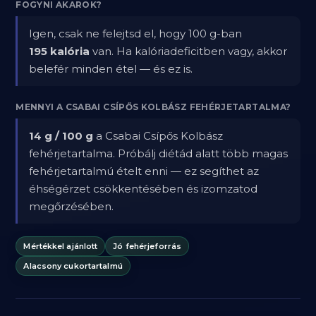
FOGYNI AKAROK?
Igen, csak ne felejtsd el, hogy 100 g-ban
195 kalória
van. Ha kalóriadeficitben vagy, akkor
belefér minden étel — és ez is.
MENNYI A CSABAI CSÍPŐS KOLBÁSZ FEHÉRJETARTALMA?
14 g / 100 g
a Csabai Csípős Kolbász
fehérjetartalma. Próbálj diétád alatt több magas
fehérjetartalmú ételt enni — ez segíthet az
éhségérzet csökkentésében és izomzatod
megőrzésében.
Mértékkel ajánlott
Jó fehérjeforrás
Alacsony cukortartalmú