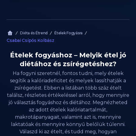
Diéta és Étrend
Ételek Fogyásra
Csabai Csípős Kolbász
Ételek fogyáshoz – Melyik étel jó
diétához és zsírégetéshez?
Ha fogyni szeretnél, fontos tudni, mely ételek
segítik a kalóriadeficitet és melyek lassíthatják a
zsírégetést. Ebben a listában több száz ételt
találsz, részletes értékeléssel arról, hogy mennyire
jó választás fogyáshoz és diétához. Megnézheted
az adott ételek kalóriatartalmát,
makrotápanyagait, valamint azt is, mennyire
laktatóak és mennyire könnyű belőlük túlenni.
Válaszd ki az ételt, és tudd meg, hogyan