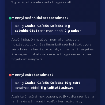
2 g fehérje bevitele ajánlott fogyás alatt.
Mennyi szénhidrátot tartalmaz?
100 g
Csabai Csípős Kolbász
8 g
szénhidrátot
tartalmaz, ebből
2 g cukor
.
A szénhidrát önmagában nem ellenség, de a
hozzáadott cukor és a finomított szénhidrátok gyors
vércukoremelkedést okoznak, ami hamar éhséget és
ételvágyat hozhat vissza — ezért fogyásnál érdemes
figyelni az arányokra.
Mennyi zsírt tartalmaz?
100 g
Csabai Csípős Kolbász
14 g zsírt
tartalmaz, ebből
5 g telített zsírsav
.
A zsír kalóriasűrű makrotápanyag (9 kcal/g, szemben a
fehérje és szénhidrát 4 kcal/g-jával), ezért nagy