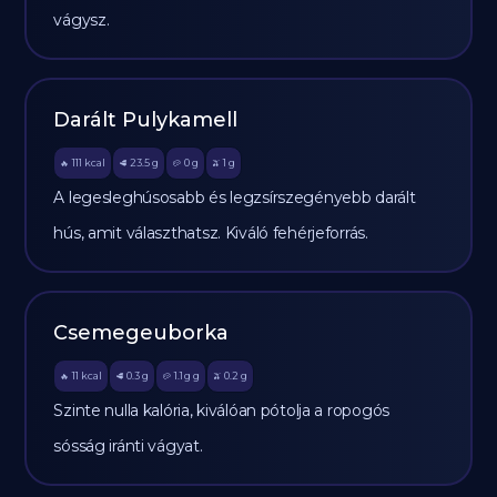
vágysz.
Darált Pulykamell
111
kcal
23.5
g
0
g
1
g
🔥
🥩
🥔
🫒
A legesleghúsosabb és legzsírszegényebb darált
hús, amit választhatsz. Kiváló fehérjeforrás.
Csemegeuborka
11
kcal
0.3
g
1.1 g
g
0.2
g
🔥
🥩
🥔
🫒
Szinte nulla kalória, kiválóan pótolja a ropogós
sósság iránti vágyat.