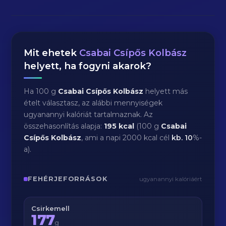
Mit ehetek
Csabai Csípős Kolbász
helyett, ha fogyni akarok?
Ha 100 g
Csabai Csípős Kolbász
helyett más
ételt választasz, az alábbi mennyiségek
ugyanannyi kalóriát tartalmaznak. Az
összehasonlítás alapja:
195 kcal
(100 g
Csabai
Csípős Kolbász
, ami a napi 2000 kcal cél
kb.
10
%-
a).
FEHÉRJEFORRÁSOK
ugyanannyi kalóriáért
Csirkemell
177
g