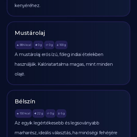
kenyéréhez.
Mustárolaj
884
kcal
0
g
0
g
100
g
🔥
🥩
🥔
🫒
A mustárolaj erős ízű, főleg indiai ételekben
használják. Kalóriatartalma magas, mint minden
olajé.
Bélszín
150
kcal
22
g
0
g
6
g
🔥
🥩
🥔
🫒
Az egyik legértékesebb és legsoványabb
marharész, ideális választás, ha minőségi fehérjére