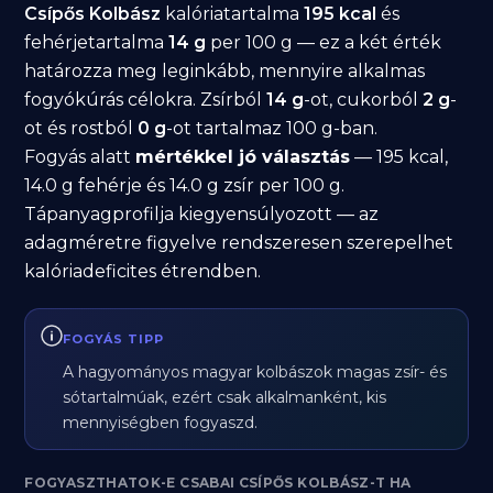
Csípős Kolbász
kalóriatartalma
195 kcal
és
fehérjetartalma
14 g
per 100 g — ez a két érték
határozza meg leginkább, mennyire alkalmas
fogyókúrás célokra. Zsírból
14 g
-ot, cukorból
2 g
-
ot és rostból
0 g
-ot tartalmaz 100 g-ban.
Fogyás alatt
mértékkel jó választás
— 195 kcal,
14.0 g fehérje és 14.0 g zsír per 100 g.
Tápanyagprofilja kiegyensúlyozott — az
adagméretre figyelve rendszeresen szerepelhet
kalóriadeficites étrendben.
FOGYÁS TIPP
A hagyományos magyar kolbászok magas zsír- és
sótartalmúak, ezért csak alkalmanként, kis
mennyiségben fogyaszd.
FOGYASZTHATOK-E CSABAI CSÍPŐS KOLBÁSZ-T HA