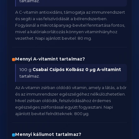
tartalmaz.
A C-vitamin antioxidáns, támogatja az immunrendszert
és segíti a vas felszívódását a bélrendszerben.
Fogyásnál a mikrotápanyag-bevitel fenntartása fontos,
mivel a kalóriakorlátozás könnyen vitaminhiányhoz
vezethet. Napi ajánlott bevitel: 80 mg.
Mennyi A-vitamint tartalmaz?
100 g
Csabai Csípős Kolbász
0 μg A-vitamint
tartalmaz.
Az A-vitamin zsírban oldódó vitamin, amely a látás, a bőr
és az immunrendszer egészségéhez nélkülözhetetlen.
Mivel zsírban oldódik, felszívódásához érdemes
egészséges zsírforrással együtt fogyasztani. Napi
ajánlott bevitel felnőtteknek: 800 μg.
Mennyi káliumot tartalmaz?