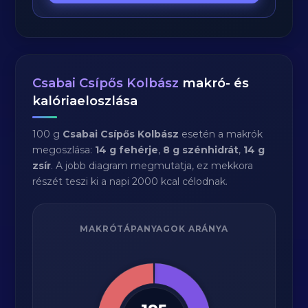
Csabai Csípős Kolbász
makró- és
kalóriaeloszlása
100 g
Csabai Csípős Kolbász
esetén a makrók
megoszlása:
14 g fehérje
,
8 g szénhidrát
,
14 g
zsír
. A jobb diagram megmutatja, ez mekkora
részét teszi ki a napi 2000 kcal célodnak.
MAKRÓTÁPANYAGOK ARÁNYA