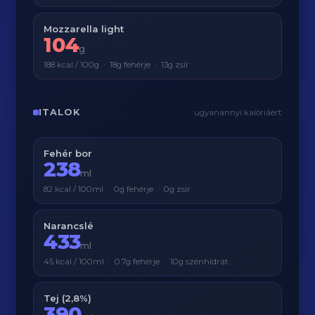
Mozzarella light
104
g
188 kcal / 100g · 18g fehérje · 13g zsír
ITALOK
ugyanannyi kalóriáért
Fehér bor
238
ml
82 kcal / 100ml · 0g fehérje · 0g zsír
Narancslé
433
ml
45 kcal / 100ml · 0.7g fehérje · 10g szénhidrát
Tej (2,8%)
390