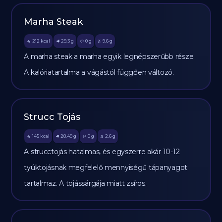
Marha Steak
212
kcal
29.3
g
0
g
9.6
g
🔥
🥩
🥔
🫒
A marha steak a marha egyik legnépszerűbb része.
A kalóriatartalma a vágástól függően változó.
Strucc Tojás
145
kcal
28.49
g
0
g
2.6
g
🔥
🥩
🥔
🫒
A strucctojás hatalmas, és egyszerre akár 10-12
tyúktojásnak megfelelő mennyiségű tápanyagot
tartalmaz. A tojássárgája miatt zsíros.