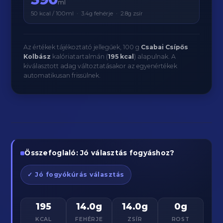
ml
50 kcal / 100ml · 3.4g fehérje · 2.8g zsír
Az értékek tájékoztató jellegűek, 100 g
Csabai Csípős
Kolbász
kalóriatartalmán (
195 kcal
) alapulnak. A
kiválasztott adag változtatásakor az egyenértékek
automatikusan frissülnek.
Összefoglaló: Jó választás fogyáshoz?
✓ Jó fogyókúrás választás
195
14.0g
14.0g
0g
KCAL
FEHÉRJE
ZSÍR
ROST