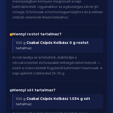
mennyiségben könnyen megnöveli a napi
kalóriabevitelt. Ugyanakkor az egészséges zsírok (pl.
omega-3) fontosak a hormonegyensúlyhoz és a zsírban
oldódó vitaminok felszívódásához.
Mennyi rostot tartalmaz?
100 g
Csabai Csípős Kolbász
0 g rostot
tartalmaz.
A rost lassítja az emésztést, stabilizálja a
vércukorszintet és hosszabb teltségérzetet biztosít —
ezért a rostos ételek fogyásnál különösen hasznosak. A
napi ajánlott rostbevitel 25–30 g.
Mennyi sót tartalmaz?
100 g
Csabai Csípős Kolbász
1.034 g sót
tartalmaz.