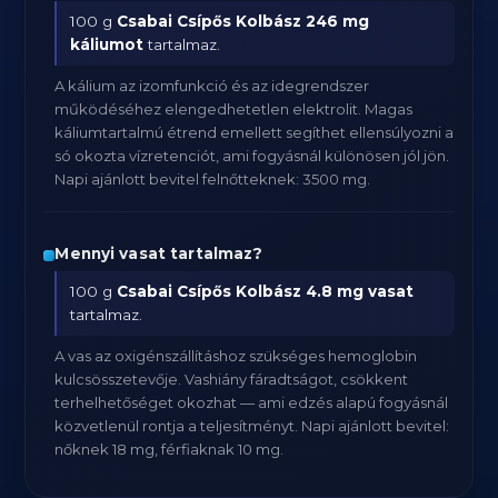
100 g
Csabai Csípős Kolbász
246 mg
káliumot
tartalmaz.
A kálium az izomfunkció és az idegrendszer
működéséhez elengedhetetlen elektrolit. Magas
káliumtartalmú étrend emellett segíthet ellensúlyozni a
só okozta vízretenciót, ami fogyásnál különösen jól jön.
Napi ajánlott bevitel felnőtteknek: 3500 mg.
Mennyi vasat tartalmaz?
100 g
Csabai Csípős Kolbász
4.8 mg vasat
tartalmaz.
A vas az oxigénszállításhoz szükséges hemoglobin
kulcsösszetevője. Vashiány fáradtságot, csökkent
terhelhetőséget okozhat — ami edzés alapú fogyásnál
közvetlenül rontja a teljesítményt. Napi ajánlott bevitel:
nőknek 18 mg, férfiaknak 10 mg.