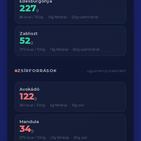
Édesburgonya
227
g
86 kcal / 100g · 1.6g fehérje · 20g szénhidrát
Zabliszt
52
g
375 kcal / 100g · 13g fehérje · 60g szénhidrát
ZSÍRFORRÁSOK
ugyanannyi kalóriáért
Avokádó
122
g
160 kcal / 100g · 2g fehérje · 15g zsír
Mandula
34
g
579 kcal / 100g · 21g fehérje · 50g zsír