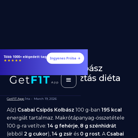
Több 1000+ elégedett tag
Ingyenes Próba →
★★★★★
Csabai Csípős Kolbász
fogyásra: jó választás diéta
alatt?
GetFIT App
Írta -
March 19, 2026
A(z)
Csabai Csípős Kolbász
100 g-ban
195 kcal
energiát tartalmaz. Makrótápanyag-összetétele
100 g-ra vetítve:
14 g fehérje
,
8 g szénhidrát
(ebből
2 g cukor
),
14 g zsír
és
0 g rost
. A
Csabai