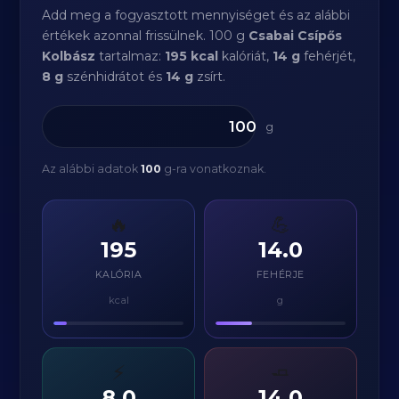
Add meg a fogyasztott mennyiséget és az alábbi
értékek azonnal frissülnek. 100 g
Csabai Csípős
Kolbász
tartalmaz:
195 kcal
kalóriát,
14 g
fehérjét,
8 g
szénhidrátot és
14 g
zsírt.
g
Az alábbi adatok
100
g-ra vonatkoznak.
🔥
💪
195
14.0
KALÓRIA
FEHÉRJE
kcal
g
⚡
🧈
8.0
14.0