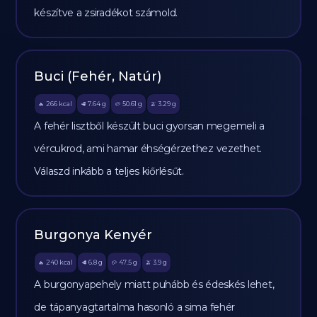
készítve a zsiradékot számold.
Buci (Fehér, Natúr)
266
kcal
7.64
g
50.61
g
3.29
g
🔥
🥩
🥔
🫒
A fehér lisztből készült buci gyorsan megemeli a
vércukrod, ami hamar éhségérzethez vezethet.
Válaszd inkább a teljes kiőrlésűt.
Burgonya Kenyér
240
kcal
6.8
g
47.5
g
3.9
g
🔥
🥩
🥔
🫒
A burgonyapehely miatt puhább és édeskés lehet,
de tápanyagtartalma hasonló a sima fehér