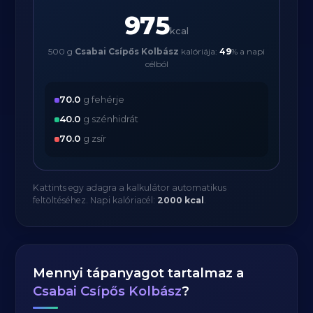
975
kcal
500 g
Csabai Csípős Kolbász
kalóriája:
49
% a napi
célból
70.0
g fehérje
40.0
g szénhidrát
70.0
g zsír
Kattints egy adagra a kalkulátor automatikus
feltöltéséhez. Napi kalóriacél:
2000 kcal
.
Mennyi tápanyagot tartalmaz a
Csabai Csípős Kolbász
?