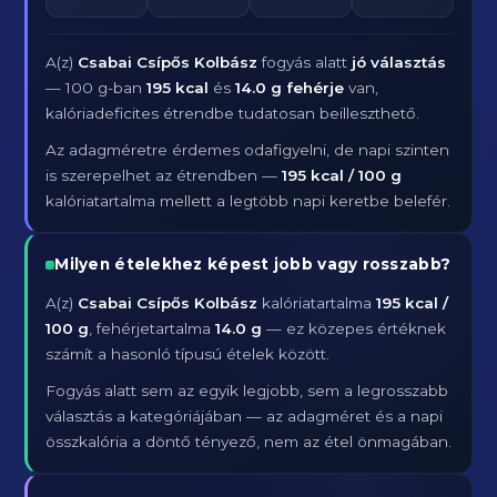
A(z)
Csabai Csípős Kolbász
fogyás alatt
jó választás
— 100 g-ban
195 kcal
és
14.0 g fehérje
van,
kalóriadeficites étrendbe tudatosan beilleszthető.
Az adagméretre érdemes odafigyelni, de napi szinten
is szerepelhet az étrendben —
195 kcal / 100 g
kalóriatartalma mellett a legtöbb napi keretbe belefér.
Milyen ételekhez képest jobb vagy rosszabb?
A(z)
Csabai Csípős Kolbász
kalóriatartalma
195 kcal /
100 g
, fehérjetartalma
14.0 g
— ez közepes értéknek
számít a hasonló típusú ételek között.
Fogyás alatt sem az egyik legjobb, sem a legrosszabb
választás a kategóriájában — az adagméret és a napi
összkalória a döntő tényező, nem az étel önmagában.