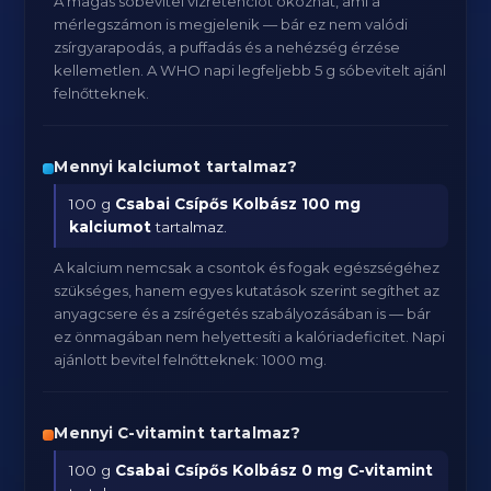
A magas sóbevitel vízretenciót okozhat, ami a
mérlegszámon is megjelenik — bár ez nem valódi
zsírgyarapodás, a puffadás és a nehézség érzése
kellemetlen. A WHO napi legfeljebb 5 g sóbevitelt ajánl
felnőtteknek.
Mennyi kalciumot tartalmaz?
100 g
Csabai Csípős Kolbász
100 mg
kalciumot
tartalmaz.
A kalcium nemcsak a csontok és fogak egészségéhez
szükséges, hanem egyes kutatások szerint segíthet az
anyagcsere és a zsírégetés szabályozásában is — bár
ez önmagában nem helyettesíti a kalóriadeficitet. Napi
ajánlott bevitel felnőtteknek: 1000 mg.
Mennyi C-vitamint tartalmaz?
100 g
Csabai Csípős Kolbász
0 mg C-vitamint