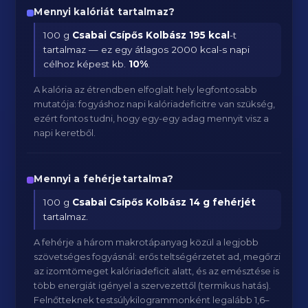
Mennyi kalóriát tartalmaz?
100 g
Csabai Csípős Kolbász
195 kcal
-t
tartalmaz — ez egy átlagos 2000 kcal-s napi
célhoz képest kb.
10
%
.
A kalória az étrendben elfoglalt hely legfontosabb
mutatója: fogyáshoz napi kalóriadeficitre van szükség,
ezért fontos tudni, hogy egy-egy adag mennyit visz a
napi keretből.
Mennyi a fehérjetartalma?
100 g
Csabai Csípős Kolbász
14 g fehérjét
tartalmaz.
A fehérje a három makrotápanyag közül a legjobb
szövetséges fogyásnál: erős teltségérzetet ad, megőrzi
az izomtömeget kalóriadeficit alatt, és az emésztése is
több energiát igényel a szervezettől (termikus hatás).
Felnőtteknek testsúlykilogrammonként legalább 1,6–