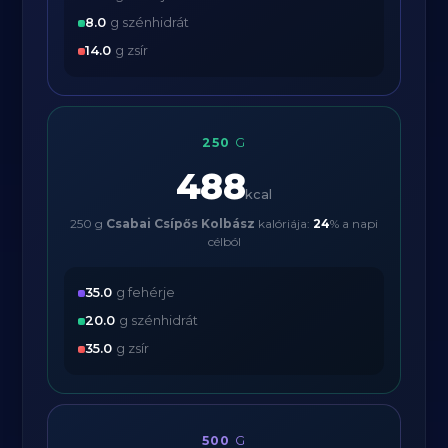
8.0
g szénhidrát
14.0
g zsír
250
G
488
kcal
250 g
Csabai Csípős Kolbász
kalóriája:
24
% a napi
célból
35.0
g fehérje
20.0
g szénhidrát
35.0
g zsír
500
G