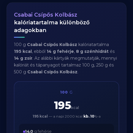
Csabai Csípős Kolbász
kalóriatartalma különböző
adagokban
100 g
Csabai Csípős Kolbász
kalóriatartalma
195 kcal
, ebből
14 g fehérje
,
8 g szénhidrát
és
14 g zsír
. Az alábbi kártyák megmutatják, mennyi
kalóriát és tápanyagot tartalmaz 100 g, 250 g és
500 g
Csabai Csípős Kolbász
.
100
G
195
kcal
195 kcal
— a napi 2000 kcal
kb.
10
%-a
14.0
g fehérje