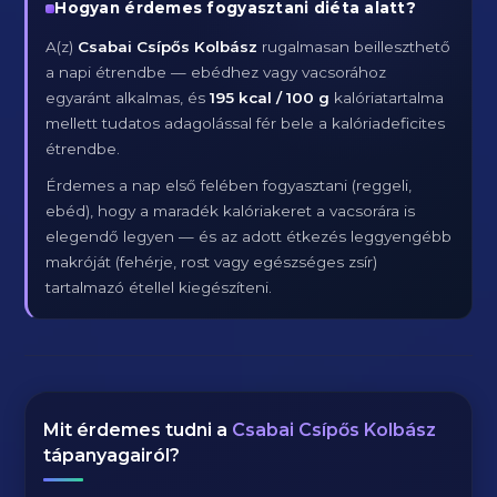
Hogyan érdemes fogyasztani diéta alatt?
A(z)
Csabai Csípős Kolbász
rugalmasan beilleszthető
a napi étrendbe — ebédhez vagy vacsorához
egyaránt alkalmas, és
195 kcal / 100 g
kalóriatartalma
mellett tudatos adagolással fér bele a kalóriadeficites
étrendbe.
Érdemes a nap első felében fogyasztani (reggeli,
ebéd), hogy a maradék kalóriakeret a vacsorára is
elegendő legyen — és az adott étkezés leggyengébb
makróját (fehérje, rost vagy egészséges zsír)
tartalmazó étellel kiegészíteni.
Mit érdemes tudni a
Csabai Csípős Kolbász
tápanyagairól?