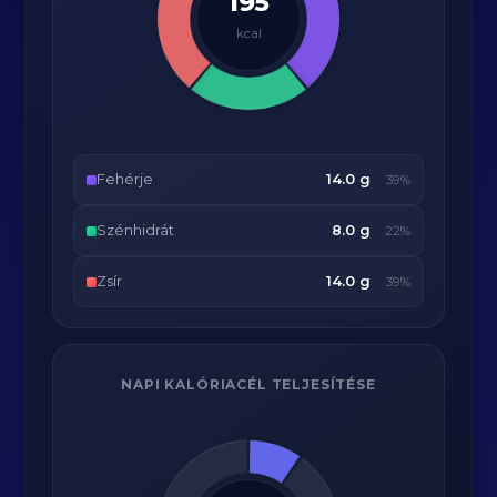
195
kcal
Fehérje
14.0 g
39%
Szénhidrát
8.0 g
22%
Zsír
14.0 g
39%
NAPI KALÓRIACÉL TELJESÍTÉSE