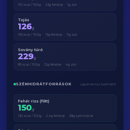
110 kcal / 100g · 23g fehérje · 1g zsír
Tojás
126
g
155 kcal / 100g · 13g fehérje · 11g zsír
Sovány túró
229
g
85 kcal / 100g · 12g fehérje · 4g zsír
SZÉNHIDRÁTFORRÁSOK
ugyanannyi kalóriáért
Fehér rizs (főtt)
150
g
130 kcal / 100g · 2.4g fehérje · 28g szénhidrát