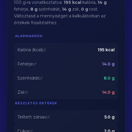
100 g-ra vonatkoztatva:
195 kcal
kalória,
14 g
fehérje,
8 g
szénhidrát,
14 g
zsír,
0 g
rost.
Változtasd a mennyiséget a kalkulátorban az
értékek frissítéséhez.
ALAPMAKRÓK
Kalória (kcal)
195
kcal
Fehérje
14.0
g
Szénhidrát
8.0
g
Zsír
14.0
g
RÉSZLETES ÉRTÉKEK
Telített zsírsav
5.0
g
Cukor
2.0
g