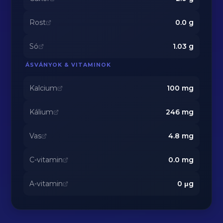
Rost
0.0
g
Só
1.03
g
ÁSVÁNYOK & VITAMINOK
Kalcium
100
mg
Kálium
246
mg
Vas
4.8
mg
C-vitamin
0.0
mg
A-vitamin
0
μg