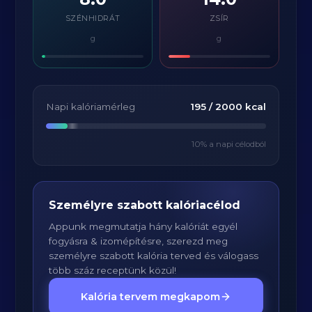
SZÉNHIDRÁT
ZSÍR
g
g
Napi kalóriamérleg
195
/
2000
kcal
10
% a napi célodból
Személyre szabott kalóriacélod
Appunk megmutatja hány kalóriát egyél
fogyásra & izomépítésre, szerezd meg
személyre szabott kalória terved és válogass
több száz receptünk közül!
Kalória tervem megkapom