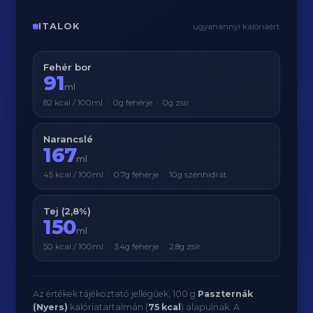
ITALOK
ugyanannyi kalóriáért
Fehér bor
91
ml
82 kcal / 100ml · 0g fehérje · 0g zsír
Narancslé
167
ml
45 kcal / 100ml · 0.7g fehérje · 10g szénhidrát
Tej (2,8%)
150
ml
50 kcal / 100ml · 3.4g fehérje · 2.8g zsír
Az értékek tájékoztató jellegűek, 100 g
Paszternák
(Nyers)
kalóriatartalmán (
75 kcal
) alapulnak. A