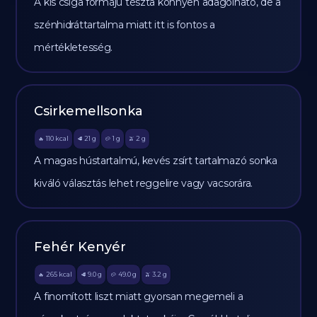
A kis csiga formájú tészta könnyen adagolható, de a
szénhidráttartalma miatt itt is fontos a
mértékletesség.
Csirkemellsonka
110
kcal
21
g
1
g
2
g
🔥
🥩
🥔
🫒
A magas hústartalmú, kevés zsírt tartalmazó sonka
kiváló választás lehet reggelire vagy vacsorára.
Fehér Kenyér
265
kcal
9.0
g
49.0
g
3.2
g
🔥
🥩
🥔
🫒
A finomított liszt miatt gyorsan megemeli a