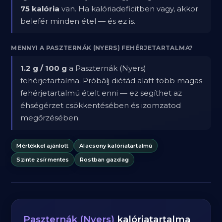
75 kalória
van. Ha kalóriadeficitben vagy, akkor
belefér minden étel — és ez is.
MENNYI A PASZTERNÁK (NYERS) FEHÉRJETARTALMA?
1.2 g / 100 g
a Paszternák (Nyers)
fehérjetartalma. Próbálj diétád alatt több magas
fehérjetartalmú ételt enni — ez segíthet az
éhségérzet csökkentésében és izomzatod
megőrzésében.
Mértékkel ajánlott
Alacsony kalóriatartalmú
Szinte zsírmentes
Rostban gazdag
Paszternák (Nyers)
kalóriatartalma