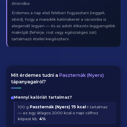
étrendbe.
Érdemes a nap első felében fogyasztani (reggeli,
ebéd), hogy a maradék kalóriakeret a vacsorára is
elegendő legyen — és az adott étkezés leggyengébb
makróját (fehérje, rost vagy egészséges zsír)
tartalmazó étellel kiegészíteni.
Mit érdemes tudni a
Paszternák (Nyers)
tápanyagairól?
Mennyi kalóriát tartalmaz?
100 g
Paszternák (Nyers)
75 kcal
-t tartalmaz
— ez egy átlagos 2000 kcal-s napi célhoz
képest kb.
4
%
.