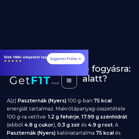
Több 1000+ elégedett tag
Ingyenes Próba →
★★★★★
Paszternák (Nyers) fogyásra:
jó választás diéta alatt?
GetFIT App
Írta -
March 19, 2026
A(z)
Paszternák (Nyers)
100 g-ban
75 kcal
energiát tartalmaz. Makrótápanyag-összetétele
100 g-ra vetítve:
1.2 g fehérje
,
17.99 g szénhidrát
(ebből
4.8 g cukor
),
0.3 g zsír
és
4.9 g rost
. A
Paszternák (Nyers)
kalóriatartalma
75 kcal
és