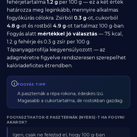
fehérjetartalma
1.2 g
per 100 g — ez a két érték
határozza meg leginkább, mennyire alkalmas
fogyókúrás célokra. Zsírból
0.3 g
-ot, cukorból
4.8 g
-ot és rostból
4.9 g
-ot tartalmaz 100 g-ban.
Fogyás alatt
mértékkel jó választás
— 75 kcal,
1.2 g fehérje és 0.3 g zsír per 100 g.
Tápanyagprofilja kiegyensúlyozott — az
adagméretre figyelve rendszeresen szerepelhet
kalóriadeficites étrendben.
FOGYÁS TIPP
A paszternák a répa rokona, édeskés ízű.
Magasabb a cukortartalma, de rostokban gazdag.
FOGYASZTHATOK-E PASZTERNÁK (NYERS)-T HA FOGYNI
AKAROK?
Igen, csak ne felejtsd el, hogy 100 g-ban