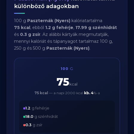
különböző adagokban
100 g
Paszternák (Nyers)
kalóriatartalma
75 kcal
, ebből
1.2 g fehérje
,
17.99 g szénhidrát
és
0.3 g zsír
. Az alábbi kártyák megmutatják,
mennyi kalóriát és tápanyagot tartalmaz 100 g,
250 g és 500 g
Paszternák (Nyers)
.
100
G
75
kcal
75 kcal
— a napi 2000 kcal
kb.
4
%-a
1.2
g fehérje
18.0
g szénhidrát
0.3
g zsír