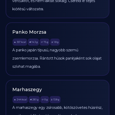
vércukrot, és nem laktat sokáig. Cseréld le teljes
kiőrlésű változatra.
Panko Morzsa
357
kcal
14.3
g
75
g
1.8
g
🔥
🥩
🥔
🫒
A panko japán típusú, nagyobb szemű
zsemlemorzsa. Rántott húsok panírjaként sok olajat
szívhat magába.
Marhaszegy
244
kcal
28.1
g
0
g
13.8
g
🔥
🥩
🥔
🫒
A marhaszegy egy zsírosabb, kötőszövetes húsrész,