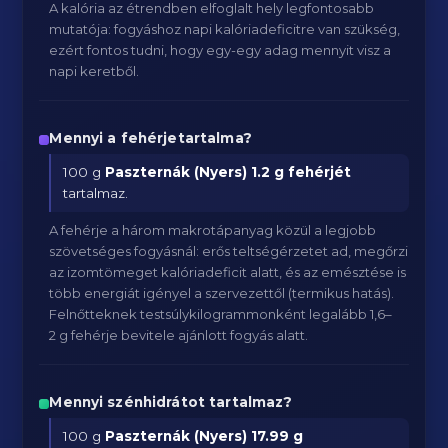
A kalória az étrendben elfoglalt hely legfontosabb
mutatója: fogyáshoz napi kalóriadeficitre van szükség,
ezért fontos tudni, hogy egy-egy adag mennyit visz a
napi keretből.
Mennyi a fehérjetartalma?
100 g
Paszternák (Nyers)
1.2 g fehérjét
tartalmaz.
A fehérje a három makrotápanyag közül a legjobb
szövetséges fogyásnál: erős teltségérzetet ad, megőrzi
az izomtömeget kalóriadeficit alatt, és az emésztése is
több energiát igényel a szervezettől (termikus hatás).
Felnőtteknek testsúlykilogrammonként legalább 1,6–
2 g fehérje bevitele ajánlott fogyás alatt.
Mennyi szénhidrátot tartalmaz?
100 g
Paszternák (Nyers)
17.99 g