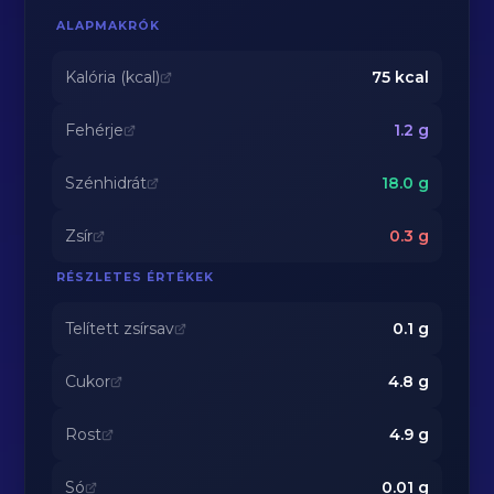
ALAPMAKRÓK
Kalória (kcal)
75
kcal
Fehérje
1.2
g
Szénhidrát
18.0
g
Zsír
0.3
g
RÉSZLETES ÉRTÉKEK
Telített zsírsav
0.1
g
Cukor
4.8
g
Rost
4.9
g
Só
0.01
g