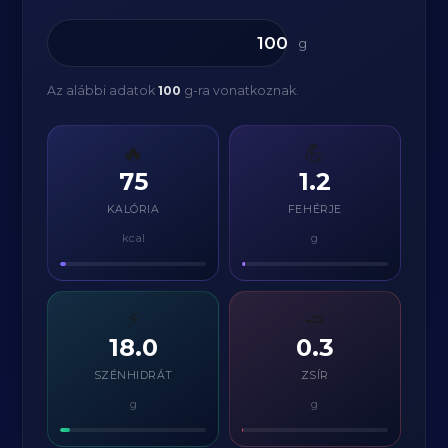
g
Az alábbi adatok
100
g-ra vonatkoznak.
🔥
💪
75
1.2
KALÓRIA
FEHÉRJE
kcal
g
⚡
🧈
18.0
0.3
SZÉNHIDRÁT
ZSÍR
g
g