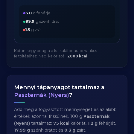
6.0
g fehérje
89.9
g szénhidrát
1.5
g zsír
Kattints egy adagra a kalkulátor automatikus
feltöltéséhez. Napi kalóriacél:
2000 kcal
.
Mennyi tápanyagot tartalmaz a
Paszternák (Nyers)
?
Add meg a fogyasztott mennyiséget és az alábbi
értékek azonnal frissülnek. 100 g
Paszternák
(Nyers)
tartalmaz:
75 kcal
kalóriát,
1.2 g
fehérjét,
17.99 g
szénhidrátot és
0.3 g
zsírt.