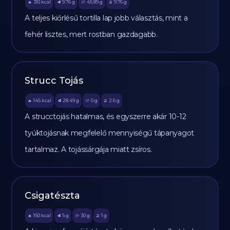
310
kcal
9.76
g
45.89
g
9.76
g
🔥
🥩
🥔
🫒
A teljes kiőrlésű tortilla lap jobb választás, mint a
fehér lisztes, mert rostban gazdagabb.
Strucc Tojás
145
kcal
28.49
g
0
g
2.6
g
🔥
🥩
🥔
🫒
A strucctojás hatalmas, és egyszerre akár 10-12
tyúktojásnak megfelelő mennyiségű tápanyagot
tartalmaz. A tojássárgája miatt zsíros.
Csigatészta
150
kcal
5
g
30
g
1
g
🔥
🥩
🥔
🫒