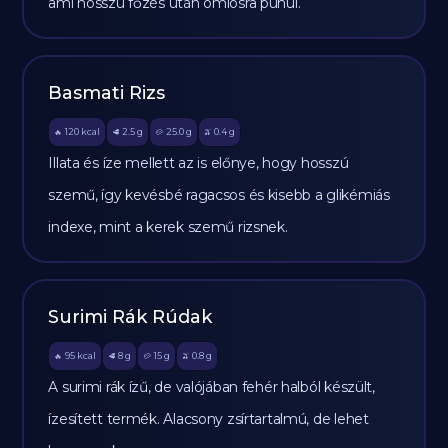
ami hosszú főzés után omlósra puhul.
Basmati Rizs
120
kcal
2.5
g
25.0
g
0.4
g
🔥
🥩
🥔
🫒
Illata és íze mellett az is előnye, hogy hosszú
szemű, így kevésbé ragacsos és kisebb a glikémiás
indexe, mint a kerek szemű rizsnek.
Surimi Rák Rúdak
95
kcal
8
g
15
g
0.8
g
🔥
🥩
🥔
🫒
A surimi rák ízű, de valójában fehér halból készült,
ízesített termék. Alacsony zsírtartalmú, de lehet