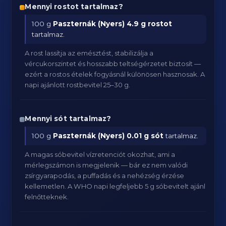
Mennyi rostot tartalmaz?
100 g
Paszternák (Nyers)
4.9 g rostot
tartalmaz.
A rost lassítja az emésztést, stabilizálja a
vércukorszintet és hosszabb teltségérzetet biztosít —
ezért a rostos ételek fogyásnál különösen hasznosak. A
napi ajánlott rostbevitel 25–30 g.
Mennyi sót tartalmaz?
100 g
Paszternák (Nyers)
0.01 g sót
tartalmaz.
A magas sóbevitel vízretenciót okozhat, ami a
mérlegszámon is megjelenik — bár ez nem valódi
zsírgyarapodás, a puffadás és a nehézség érzése
kellemetlen. A WHO napi legfeljebb 5 g sóbevitelt ajánl
felnőtteknek.