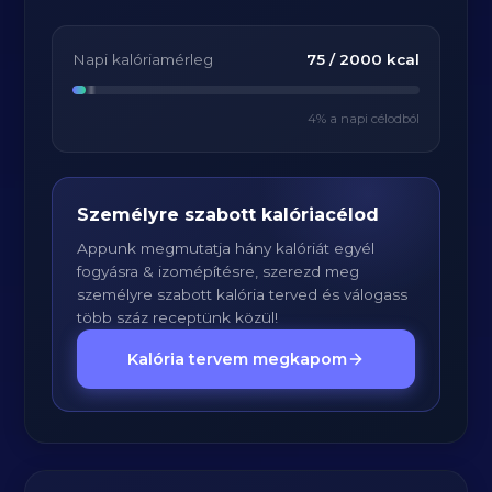
Napi kalóriamérleg
75
/
2000
kcal
4
% a napi célodból
Személyre szabott kalóriacélod
Appunk megmutatja hány kalóriát egyél
fogyásra & izomépítésre, szerezd meg
személyre szabott kalória terved és válogass
több száz receptünk közül!
Kalória tervem megkapom