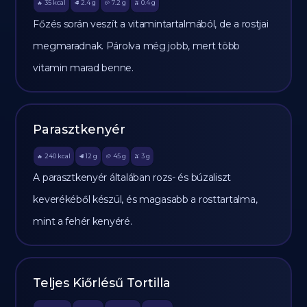
35
kcal
2.4
g
7.2
g
0.4
g
🔥
🥩
🥔
🫒
Főzés során veszít a vitamintartalmából, de a rostjai
megmaradnak. Párolva még jobb, mert több
vitamin marad benne.
Parasztkenyér
240
kcal
12
g
45
g
3
g
🔥
🥩
🥔
🫒
A parasztkenyér általában rozs- és búzaliszt
keverékéből készül, és magasabb a rosttartalma,
mint a fehér kenyéré.
Teljes Kiőrlésű Tortilla