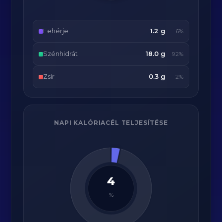
Fehérje
1.2 g
6%
Szénhidrát
18.0 g
92%
Zsír
0.3 g
2%
NAPI KALÓRIACÉL TELJESÍTÉSE
4
%