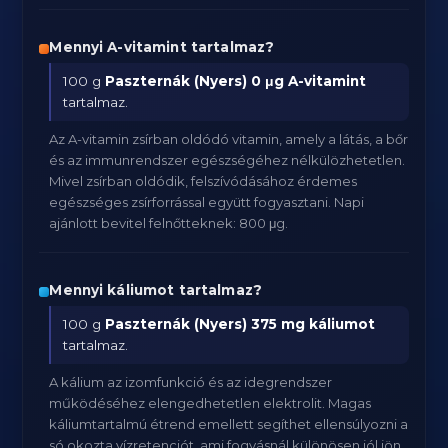
Mennyi A-vitamint tartalmaz?
100 g
Paszternák (Nyers)
0 μg A-vitamint
tartalmaz.
Az A-vitamin zsírban oldódó vitamin, amely a látás, a bőr
és az immunrendszer egészségéhez nélkülözhetetlen.
Mivel zsírban oldódik, felszívódásához érdemes
egészséges zsírforrással együtt fogyasztani. Napi
ajánlott bevitel felnőtteknek: 800 μg.
Mennyi káliumot tartalmaz?
100 g
Paszternák (Nyers)
375 mg káliumot
tartalmaz.
A kálium az izomfunkció és az idegrendszer
működéséhez elengedhetetlen elektrolit. Magas
káliumtartalmú étrend emellett segíthet ellensúlyozni a
só okozta vízretenciót, ami fogyásnál különösen jól jön.