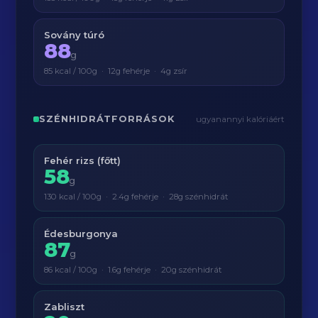
Sovány túró
88
g
85 kcal / 100g · 12g fehérje · 4g zsír
SZÉNHIDRÁTFORRÁSOK
ugyanannyi kalóriáért
Fehér rizs (főtt)
58
g
130 kcal / 100g · 2.4g fehérje · 28g szénhidrát
Édesburgonya
87
g
86 kcal / 100g · 1.6g fehérje · 20g szénhidrát
Zabliszt