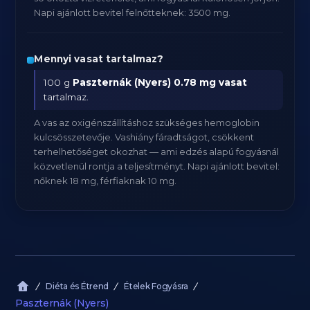
Napi ajánlott bevitel felnőtteknek: 3500 mg.
Mennyi vasat tartalmaz?
100 g
Paszternák (Nyers)
0.78 mg vasat
tartalmaz.
A vas az oxigénszállításhoz szükséges hemoglobin
kulcsösszetevője. Vashiány fáradtságot, csökkent
terhelhetőséget okozhat — ami edzés alapú fogyásnál
közvetlenül rontja a teljesítményt. Napi ajánlott bevitel:
nőknek 18 mg, férfiaknak 10 mg.
Diéta és Étrend
Ételek Fogyásra
Paszternák (Nyers)