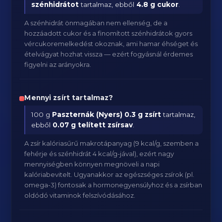
szénhidrátot
tartalmaz, ebből
4.8 g cukor
.
A szénhidrát önmagában nem ellenség, de a
hozzáadott cukor és a finomított szénhidrátok gyors
vércukoremelkedést okoznak, ami hamar éhséget és
ételvágyat hozhat vissza — ezért fogyásnál érdemes
figyelni az arányokra.
Mennyi zsírt tartalmaz?
100 g
Paszternák (Nyers)
0.3 g zsírt
tartalmaz,
ebből
0.07 g telített zsírsav
.
A zsír kalóriasűrű makrotápanyag (9 kcal/g, szemben a
fehérje és szénhidrát 4 kcal/g-jával), ezért nagy
mennyiségben könnyen megnöveli a napi
kalóriabevitelt. Ugyanakkor az egészséges zsírok (pl.
omega-3) fontosak a hormonegyensúlyhoz és a zsírban
oldódó vitaminok felszívódásához.