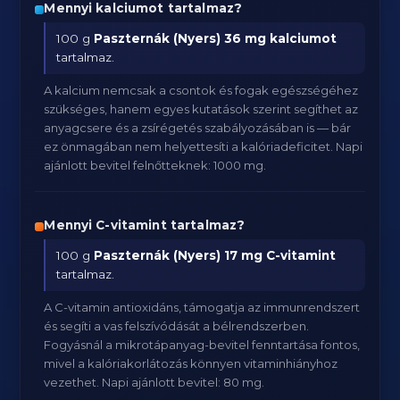
Mennyi kalciumot tartalmaz?
100 g
Paszternák (Nyers)
36 mg kalciumot
tartalmaz.
A kalcium nemcsak a csontok és fogak egészségéhez
szükséges, hanem egyes kutatások szerint segíthet az
anyagcsere és a zsírégetés szabályozásában is — bár
ez önmagában nem helyettesíti a kalóriadeficitet. Napi
ajánlott bevitel felnőtteknek: 1000 mg.
Mennyi C-vitamint tartalmaz?
100 g
Paszternák (Nyers)
17 mg C-vitamint
tartalmaz.
A C-vitamin antioxidáns, támogatja az immunrendszert
és segíti a vas felszívódását a bélrendszerben.
Fogyásnál a mikrotápanyag-bevitel fenntartása fontos,
mivel a kalóriakorlátozás könnyen vitaminhiányhoz
vezethet. Napi ajánlott bevitel: 80 mg.