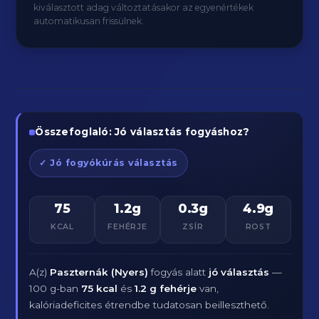
kiválasztott adag változtatásakor az egyenértékek
automatikusan frissülnek.
Összefoglaló: Jó választás fogyáshoz?
✓ Jó fogyókúrás választás
75
1.2g
0.3g
4.9g
KCAL
FEHÉRJE
ZSÍR
ROST
A(z)
Paszternák (Nyers)
fogyás alatt
jó választás
—
100 g-ban
75 kcal
és
1.2 g fehérje
van,
kalóriadeficites étrendbe tudatosan beilleszthető.