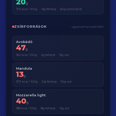
20
g
375 kcal / 100g · 13g fehérje · 60g szénhidrát
ZSÍRFORRÁSOK
ugyanannyi kalóriáért
Avokádó
47
g
160 kcal / 100g · 2g fehérje · 15g zsír
Mandula
13
g
579 kcal / 100g · 21g fehérje · 50g zsír
Mozzarella light
40
g
188 kcal / 100g · 18g fehérje · 13g zsír