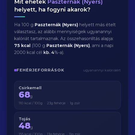
Mit ehetek
Paszternák (Nyers)
helyett, ha fogyni akarok?
Ha 100 g
Paszternák (Nyers)
helyett más ételt
választasz, az alábbi mennyiségek ugyanannyi
kalóriát tartalmaznak. Az összehasonlítás alapja:
75 kcal
(100 g
Paszternák (Nyers)
, ami a napi
2000 kcal cél
kb.
4
%-a).
FEHÉRJEFORRÁSOK
ugyanannyi kalóriáért
Csirkemell
68
g
110 kcal / 100g · 23g fehérje · 1g zsír
Tojás
48
g
155 kcal / 100g · 13g fehérje · 11g zsír