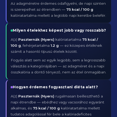
Az adagméretre érdemes odafigyelni, de napi szinten
is szerepelhet az étrendben —
75 kcal / 100 g
kalóriatartalma mellett a legtöbb napi keretbe belefér.
Milyen ételekhez képest jobb vagy rosszabb?
A(z)
Paszternák (Nyers)
kalóriatartalma
75 kcal /
100 g
, fehérjetartalma
1.2 g
— ez közepes értéknek
számít a hasonló típusú ételek között.
Fogyás alatt sem az egyik legjobb, sem a legrosszabb
választás a kategóriájában — az adagméret és a napi
összkalória a döntő tényező, nem az étel önmagában.
Hogyan érdemes fogyasztani diéta alatt?
A(z)
Paszternák (Nyers)
rugalmasan beilleszthető a
napi étrendbe — ebédhez vagy vacsorához egyaránt
alkalmas, és
75 kcal / 100 g
kalóriatartalma mellett
tudatos adagolással fér bele a kalóriadeficites