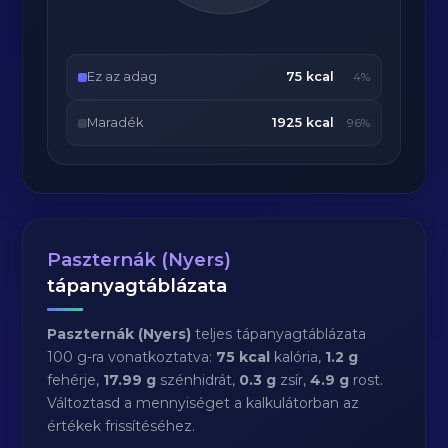
Ez az adag
75 kcal
4%
Maradék
1925 kcal
96%
Paszternák (Nyers)
tápanyagtáblázata
Paszternák (Nyers)
teljes tápanyagtáblázata
100 g-ra vonatkoztatva:
75 kcal
kalória,
1.2 g
fehérje,
17.99 g
szénhidrát,
0.3 g
zsír,
4.9 g
rost.
Változtasd a mennyiséget a kalkulátorban az
értékek frissítéséhez.