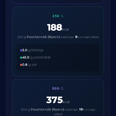
250
G
188
kcal
250 g
Paszternák (Nyers)
kalóriája:
9
% a napi célból
3.0
g fehérje
45.0
g szénhidrát
0.8
g zsír
500
G
375
kcal
500 g
Paszternák (Nyers)
kalóriája:
19
% a napi
célból