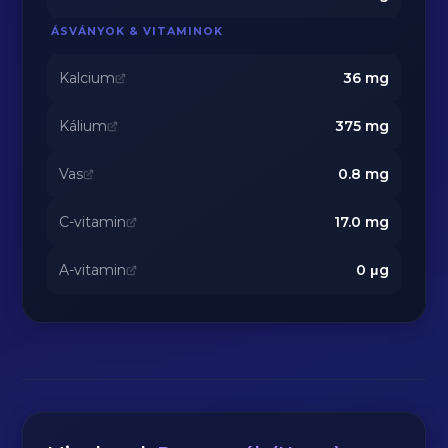
ÁSVÁNYOK & VITAMINOK
Kalcium
36
mg
Kálium
375
mg
Vas
0.8
mg
C-vitamin
17.0
mg
A-vitamin
0
μg