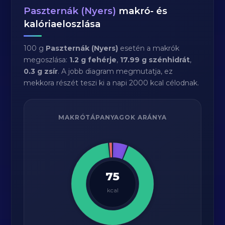
Paszternák (Nyers)
makró- és
kalóriaeloszlása
100 g
Paszternák (Nyers)
esetén a makrók
megoszlása:
1.2 g fehérje
,
17.99 g szénhidrát
,
0.3 g zsír
. A jobb diagram megmutatja, ez
mekkora részét teszi ki a napi 2000 kcal célodnak.
MAKRÓTÁPANYAGOK ARÁNYA
75
kcal