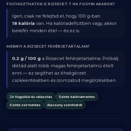
FOGYASZTHATOK-E RIZSECET-T HA FOGYNI AKAROK?
Igen, csak ne felejtsd el, hogy 100 g-ban
18 kalória
van. Ha kalóriadeficitben vagy, akkor
belefér minden étel — és ez is.
MENNYI A RIZSECET FEHÉRJETARTALMA?
0.2 g / 100 g
a Rizsecet fehérjetartalma. Próbálj
diétád alatt több magas fehérjetartalmú ételt
enni — ez segíthet az éhségérzet
csökkentésében és izomzatod megőrzésében.
Jó fogyókúrás választás
Szinte kalóriamentes
Szinte zsírmentes
Alacsony szénhidrát