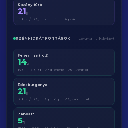
Sovány túró
21
g
85 kcal / 100g · 12g fehérje · 4g zsír
SZÉNHIDRÁTFORRÁSOK
ugyanannyi kalóriáért
Fehér rizs (főtt)
14
g
130 kcal / 100g · 2.4g fehérje · 28g szénhidrát
Édesburgonya
21
g
86 kcal / 100g · 1.6g fehérje · 20g szénhidrát
Zabliszt
5
g