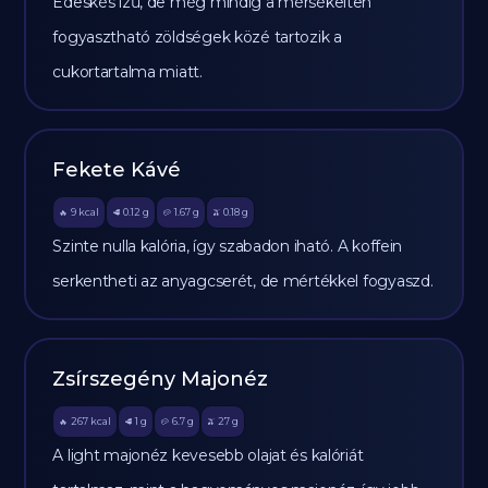
Édeskés ízű, de még mindig a mérsékelten
fogyasztható zöldségek közé tartozik a
cukortartalma miatt.
Fekete Kávé
9
kcal
0.12
g
1.67
g
0.18
g
🔥
🥩
🥔
🫒
Szinte nulla kalória, így szabadon iható. A koffein
serkentheti az anyagcserét, de mértékkel fogyaszd.
Zsírszegény Majonéz
267
kcal
1
g
6.7
g
27
g
🔥
🥩
🥔
🫒
A light majonéz kevesebb olajat és kalóriát