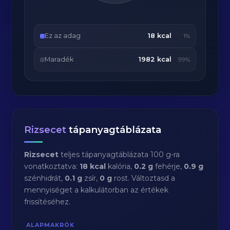
Ez az adag
18 kcal
1%
Maradék
1982 kcal
99%
Rizsecet
tápanyagtáblázata
Rizsecet
teljes tápanyagtáblázata 100 g-ra
vonatkoztatva:
18 kcal
kalória,
0.2 g
fehérje,
0.9 g
szénhidrát,
0.1 g
zsír,
0 g
rost. Változtasd a
mennyiséget a kalkulátorban az értékek
frissítéséhez.
ALAPMAKRÓK