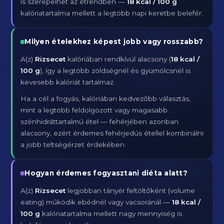
is szerepelhet az étrendben —
18 kcal / 100 g
kalóriatartalma mellett a legtöbb napi keretbe belefér.
Milyen ételekhez képest jobb vagy rosszabb?
A(z)
Rizsecet
kalóriában rendkívül alacsony (
18 kcal /
100 g
), így a legtöbb zöldségnél és gyümölcsnél is
kevesebb kalóriát tartalmaz.
Ha a cél a fogyás, kalóriában kedvezőbb választás,
mint a legtöbb feldolgozott vagy magasabb
szénhidráttartalmú étel — fehérjében azonban
alacsony, ezért érdemes fehérjedús étellel kombinálni
a jobb teltségérzet érdekében.
Hogyan érdemes fogyasztani diéta alatt?
A(z)
Rizsecet
legjobban tányér feltöltőként (volume
eating) működik ebédnél vagy vacsoránál —
18 kcal /
100 g
kalóriatartalma mellett nagy mennyiség is