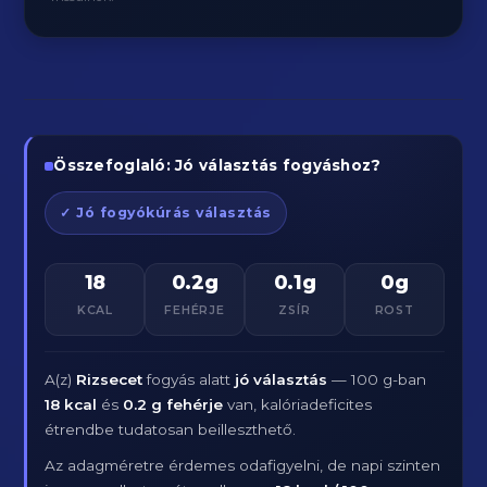
Összefoglaló: Jó választás fogyáshoz?
✓ Jó fogyókúrás választás
18
0.2g
0.1g
0g
KCAL
FEHÉRJE
ZSÍR
ROST
A(z)
Rizsecet
fogyás alatt
jó választás
— 100 g-ban
18 kcal
és
0.2 g fehérje
van, kalóriadeficites
étrendbe tudatosan beilleszthető.
Az adagméretre érdemes odafigyelni, de napi szinten