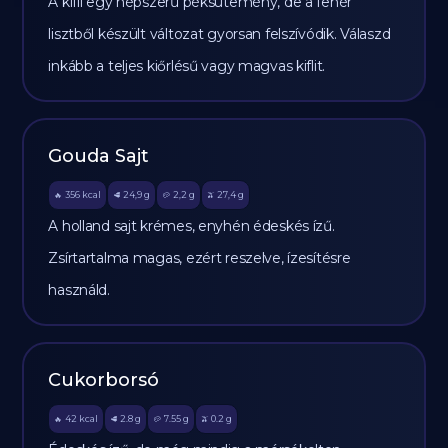
A kifli egy népszerű péksütemény, de a fehér
lisztből készült változat gyorsan felszívódik. Válaszd
inkább a teljes kiőrlésű vagy magvas kiflit.
Gouda Sajt
356
kcal
24,9
g
2,2
g
27,4
g
🔥
🥩
🥔
🫒
A holland sajt krémes, enyhén édeskés ízű.
Zsírtartalma magas, ezért reszelve, ízesítésre
használd.
Cukorborsó
42
kcal
2.8
g
7.55
g
0.2
g
🔥
🥩
🥔
🫒