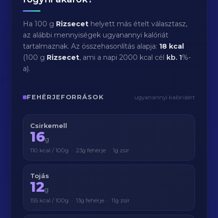
Ha 100 g
Rizsecet
helyett más ételt választasz,
az alábbi mennyiségek ugyanannyi kalóriát
tartalmaznak. Az összehasonlítás alapja:
18 kcal
(100 g
Rizsecet
, ami a napi 2000 kcal cél
kb.
1
%-
a).
FEHÉRJEFORRÁSOK
ugyanannyi kalóriáért
Csirkemell
16
g
110 kcal / 100g · 23g fehérje · 1g zsír
Tojás
12
g
155 kcal / 100g · 13g fehérje · 11g zsír