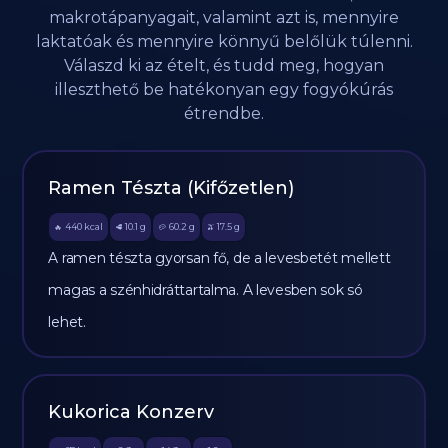
makrotápanyagait, valamint azt is, mennyire
laktatóak és mennyire könnyű belőlük túlenni.
Válaszd ki az ételt, és tudd meg, hogyan
illeszthető be hatékonyan egy fogyókúrás
étrendbe.
Ramen Tészta (Kifőzetlen)
440
kcal
10.1
g
60.2
g
17.5
g
🔥
🥩
🥔
🫒
A ramen tészta gyorsan fő, de a levesbetét mellett
magas a szénhidráttartalma. A levesben sok só
lehet.
Kukorica Konzerv