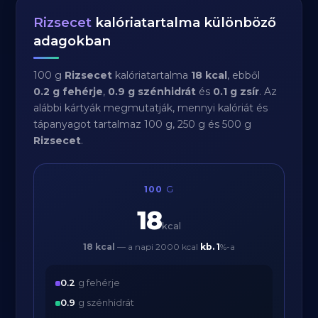
Rizsecet
kalóriatartalma különböző
adagokban
100 g
Rizsecet
kalóriatartalma
18 kcal
, ebből
0.2 g fehérje
,
0.9 g szénhidrát
és
0.1 g zsír
. Az
alábbi kártyák megmutatják, mennyi kalóriát és
tápanyagot tartalmaz 100 g, 250 g és 500 g
Rizsecet
.
100
G
18
kcal
18 kcal
— a napi 2000 kcal
kb.
1
%-a
0.2
g fehérje
0.9
g szénhidrát