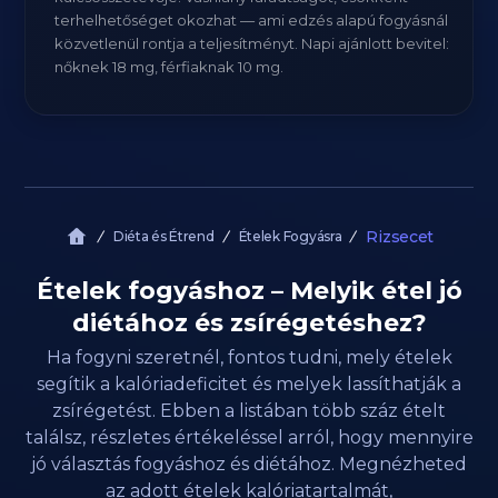
terhelhetőséget okozhat — ami edzés alapú fogyásnál
közvetlenül rontja a teljesítményt. Napi ajánlott bevitel:
nőknek 18 mg, férfiaknak 10 mg.
Rizsecet
Diéta és Étrend
Ételek Fogyásra
Ételek fogyáshoz – Melyik étel jó
diétához és zsírégetéshez?
Ha fogyni szeretnél, fontos tudni, mely ételek
segítik a kalóriadeficitet és melyek lassíthatják a
zsírégetést. Ebben a listában több száz ételt
találsz, részletes értékeléssel arról, hogy mennyire
jó választás fogyáshoz és diétához. Megnézheted
az adott ételek kalóriatartalmát,