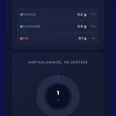
Fehérje
0.2 g
17%
Szénhidrát
0.9 g
75%
Zsír
0.1 g
8%
NAPI KALÓRIACÉL TELJESÍTÉSE
1
%