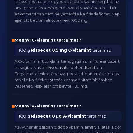
szükséges, hanem egyes kutatások szerint segíthet az
anyagcsere és a zsírégetés szabályozásában is — bár
ez önmagában nem helyettesíti a kalóriadeficitet. Napi
ajánlott bevitel felnőtteknek: 1000 mg.
Mennyi C-vitamint tartalmaz?
100 g
Rizsecet
0.5 mg C-vitamint
tartalmaz.
A C-vitamin antioxidáns, támogatja az immunrendszert
és segíti a vas felszívódását a bélrendszerben.
Fogyásnál a mikrotápanyag-bevitel fenntartása fontos,
mivel a kalóriakorlátozás könnyen vitaminhiányhoz
vezethet. Napi ajánlott bevitel: 80 mg.
Mennyi A-vitamint tartalmaz?
100 g
Rizsecet
0 μg A-vitamint
tartalmaz.
Az A-vitamin zsírban oldódó vitamin, amely a látás, a bőr