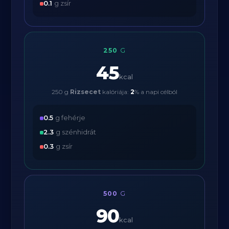
0.1
g zsír
250
G
45
kcal
250 g
Rizsecet
kalóriája:
2
% a napi célból
0.5
g fehérje
2.3
g szénhidrát
0.3
g zsír
500
G
90
kcal