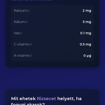
Kalcium
2
mg
Kálium
5
mg
Vas
0.1
mg
C-vitamin
0.5
mg
A-vitamin
0
μg
Mit ehetek
Rizsecet
helyett, ha
fogyni akarok?