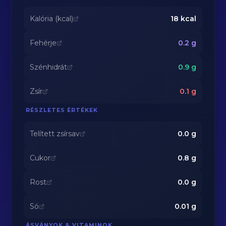
Kalória (kcal)
18
kcal
Fehérje
0.2
g
Szénhidrát
0.9
g
Zsír
0.1
g
RÉSZLETES ÉRTÉKEK
Telített zsírsav
0.0
g
Cukor
0.8
g
Rost
0.0
g
Só
0.01
g
ÁSVÁNYOK & VITAMINOK