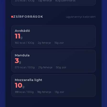
375 kcal / 100g · 13g fehérje · 60g szénhidrát
ZSÍRFORRÁSOK
ugyanannyi kalóriáért
Avokádó
11
g
160 kcal / 100g · 2g fehérje · 15g zsír
Mandula
3
g
579 kcal / 100g · 21g fehérje · 50g zsír
Mozzarella light
10
g
188 kcal / 100g · 18g fehérje · 13g zsír