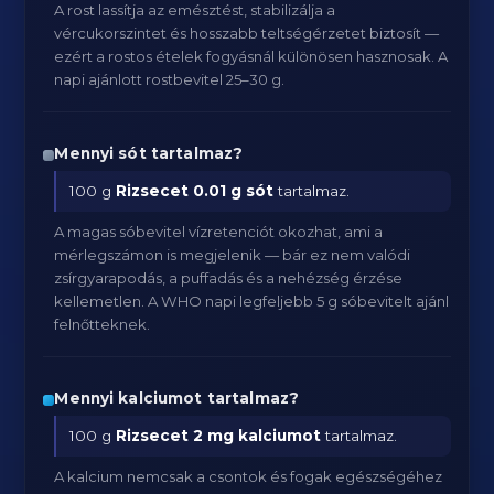
A rost lassítja az emésztést, stabilizálja a
vércukorszintet és hosszabb teltségérzetet biztosít —
ezért a rostos ételek fogyásnál különösen hasznosak. A
napi ajánlott rostbevitel 25–30 g.
Mennyi sót tartalmaz?
100 g
Rizsecet
0.01 g sót
tartalmaz.
A magas sóbevitel vízretenciót okozhat, ami a
mérlegszámon is megjelenik — bár ez nem valódi
zsírgyarapodás, a puffadás és a nehézség érzése
kellemetlen. A WHO napi legfeljebb 5 g sóbevitelt ajánl
felnőtteknek.
Mennyi kalciumot tartalmaz?
100 g
Rizsecet
2 mg kalciumot
tartalmaz.
A kalcium nemcsak a csontok és fogak egészségéhez