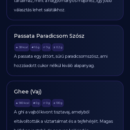
tartalmaz, mint a hagyományos majonéz, így jobb
választás lehet salátákhoz.
Passata Paradicsom Szósz
38
kcal
1.6
g
9
g
0.2
g
🔥
🥩
🥔
🫒
A passata egy áttört, sűrű paradicsomszósz, ami
hozzáadott cukor nélkül kiváló alapanyag.
Ghee (Vaj)
900
kcal
0
g
0
g
100
g
🔥
🥩
🥔
🫒
A ghí a vajból kivont tisztavaj, amelyből
eltávolították a víztartalmat és a tejfehérjét. Magas