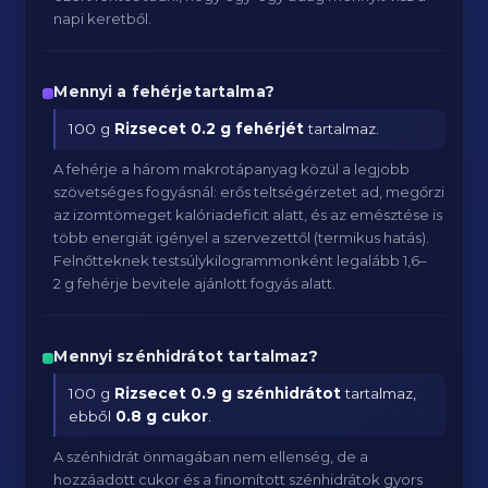
napi keretből.
Mennyi a fehérjetartalma?
100 g
Rizsecet
0.2 g fehérjét
tartalmaz.
A fehérje a három makrotápanyag közül a legjobb
szövetséges fogyásnál: erős teltségérzetet ad, megőrzi
az izomtömeget kalóriadeficit alatt, és az emésztése is
több energiát igényel a szervezettől (termikus hatás).
Felnőtteknek testsúlykilogrammonként legalább 1,6–
2 g fehérje bevitele ajánlott fogyás alatt.
Mennyi szénhidrátot tartalmaz?
100 g
Rizsecet
0.9 g szénhidrátot
tartalmaz,
ebből
0.8 g cukor
.
A szénhidrát önmagában nem ellenség, de a
hozzáadott cukor és a finomított szénhidrátok gyors