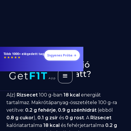
Étrendek, receptek és edzéstervek
Ingyenes Próba →
★★★★★
Rizsecet fogyásra: jó
választás diéta alatt?
GetFIT App
Írta -
March 19, 2026
A(z)
Rizsecet
100 g-ban
18 kcal
energiát
tartalmaz. Makrótápanyag-összetétele 100 g-ra
vetítve:
0.2 g fehérje
,
0.9 g szénhidrát
(ebből
0.8 g cukor
),
0.1 g zsír
és
0 g rost
. A
Rizsecet
kalóriatartalma
18 kcal
és fehérjetartalma
0.2 g