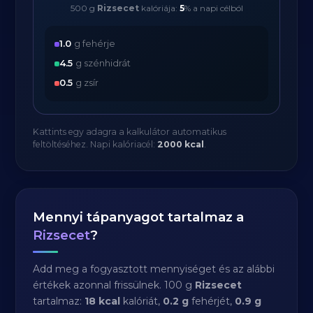
500 g
Rizsecet
kalóriája:
5
% a napi célból
1.0
g fehérje
4.5
g szénhidrát
0.5
g zsír
Kattints egy adagra a kalkulátor automatikus
feltöltéséhez. Napi kalóriacél:
2000 kcal
.
Mennyi tápanyagot tartalmaz a
Rizsecet
?
Add meg a fogyasztott mennyiséget és az alábbi
értékek azonnal frissülnek. 100 g
Rizsecet
tartalmaz:
18 kcal
kalóriát,
0.2 g
fehérjét,
0.9 g