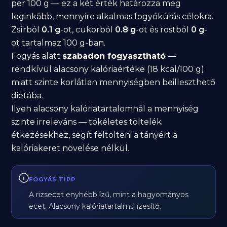
per 100 g — ez a két érték határozza meg
leginkább, mennyire alkalmas fogyókúrás célokra.
Zsírból
0.1 g
-ot, cukorból
0.8 g
-ot és rostból
0 g
-
ot tartalmaz 100 g-ban.
Fogyás alatt
szabadon fogyasztható
—
rendkívül alacsony kalóriaértéke (18 kcal/100 g)
miatt szinte korlátlan mennyiségben beilleszthető
diétába.
Ilyen alacsony kalóriatartalomnál a mennyiség
szinte irreleváns — tökéletes töltelék
étkezésekhez, segít feltölteni a tányért a
kalóriakeret növelése nélkül.
FOGYÁS TIPP
A rizsecet enyhébb ízű, mint a hagyományos
ecet. Alacsony kalóriatartalmú ízesítő.