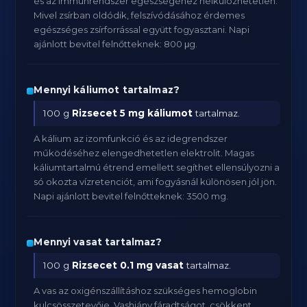
és az immunrendszer egészségéhez nélkülözhetetlen.
Mivel zsírban oldódik, felszívódásához érdemes
egészséges zsírforrással együtt fogyasztani. Napi
ajánlott bevitel felnőtteknek: 800 μg.
Mennyi káliumot tartalmaz?
100 g
Rizsecet
5 mg káliumot
tartalmaz.
A kálium az izomfunkció és az idegrendszer
működéséhez elengedhetetlen elektrolit. Magas
káliumtartalmú étrend emellett segíthet ellensúlyozni a
só okozta vízretenciót, ami fogyásnál különösen jól jön.
Napi ajánlott bevitel felnőtteknek: 3500 mg.
Mennyi vasat tartalmaz?
100 g
Rizsecet
0.1 mg vasat
tartalmaz.
A vas az oxigénszállításhoz szükséges hemoglobin
kulcsösszetevője. Vashiány fáradtságot, csökkent