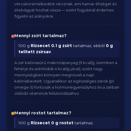
vércukoremelkedést okoznak, ami hamar éhséget és
ételvágyat hozhat vissza — ezért fogyásnál érdemes
figyelni az arányokra.
Mennyi zsírt tartalmaz?
100 g
Rizsecet
0.1 g zsírt
tartalmaz, ebből
0 g
telített zsírsav
.
A zsír kalóriasűrű makrotápanyag (9 kcal/g, szemben a
fehérje és szénhidrát 4 kcal/g-jával), ezért nagy
mennyiségben könnyen megnöveli a napi
kalóriabevitelt. Ugyanakkor az egészséges zsírok (pl.
omega-3) fontosak a hormonegyensúlyhoz és a zsírban
oldódó vitaminok felszívódásához.
Mennyi rostot tartalmaz?
100 g
Rizsecet
0 g rostot
tartalmaz.