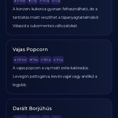
67
kcal
2.3
g
14.3
g
1.2
g
🔥
🥩
🥔
🫒
A konzerv kukorica gyorsan felhasználható, de a
tartósítás miatt veszíthet a tápanyagtartalmából.
Válaszd a cukormentes változatokat.
Vajas Popcorn
537
kcal
7.8
g
58.2
g
31.2
g
🔥
🥩
🥔
🫒
A vajas popcorn a vaj miatt extra kalóriadús.
Levegőn pattogatva, kevés vajjal vagy anélkül a
legjobb.
Darált Borjúhús