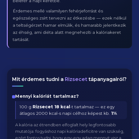
belefér a napi keretbe.
Érdemes mellé valamilyen fehérjeforrást és
egészséges zsírt tervezni az étkezésbe — ezek nélkül
a teltségérzet hamar elmúlik, és hamarabb jelentkezik
az éhség, ami diéta alatt megnehezíti a kalóriakeret
tartását.
Mit érdemes tudni a
Rizsecet
tápanyagairól?
Mennyi kalóriát tartalmaz?
100 g
Rizsecet
18 kcal
-t tartalmaz — ez egy
átlagos 2000 kcal-s napi célhoz képest kb.
1
%
.
A kalória az étrendben elfoglalt hely legfontosabb
mutatója: fogyáshoz napi kalóriadeficitre van szükség,
ezért fontos tudni, hogy egy-egy adag mennyit visz a