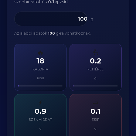
szénhidrátot és
0.1 g
zsírt.
g
Az alábbi adatok
100
g-ra vonatkoznak.
🔥
💪
18
0.2
KALÓRIA
FEHÉRJE
kcal
g
⚡
🧈
0.9
0.1
SZÉNHIDRÁT
ZSÍR
g
g