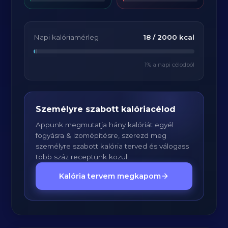
Napi kalóriamérleg
18
/
2000
kcal
1
% a napi célodból
Személyre szabott kalóriacélod
Appunk megmutatja hány kalóriát egyél
fogyásra & izomépítésre, szerezd meg
személyre szabott kalória terved és válogass
több száz receptünk közül!
Kalória tervem megkapom