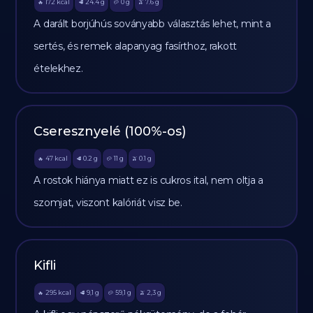
172
kcal
24.4
g
0
g
7.6
g
🔥
🥩
🥔
🫒
A darált borjúhús soványabb választás lehet, mint a
sertés, és remek alapanyag fasírthoz, rakott
ételekhez.
Cseresznyelé (100%-os)
47
kcal
0.2
g
11
g
0.1
g
🔥
🥩
🥔
🫒
A rostok hiánya miatt ez is cukros ital, nem oltja a
szomjat, viszont kalóriát visz be.
Kifli
295
kcal
9,1
g
59,1
g
2,3
g
🔥
🥩
🥔
🫒