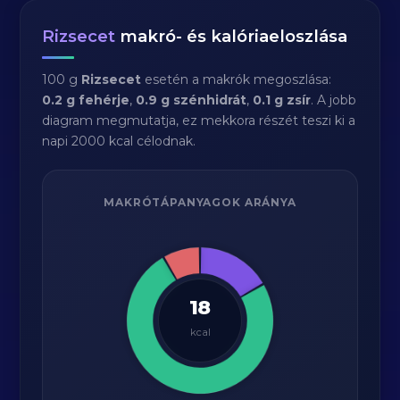
Rizsecet
makró- és kalóriaeloszlása
100 g
Rizsecet
esetén a makrók megoszlása:
0.2 g fehérje
,
0.9 g szénhidrát
,
0.1 g zsír
. A jobb
diagram megmutatja, ez mekkora részét teszi ki a
napi 2000 kcal célodnak.
MAKRÓTÁPANYAGOK ARÁNYA
18
kcal