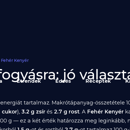
Fehér Kenyér
ogyásra: jó választá
a
Étrendek
Edzés
Receptek
K
energiát tartalmaz. Makrótápanyag-összetétele 10
g cukor
),
3.2 g zsír
és
2.7 g rost
. A
Fehér Kenyér
ka
100 g — ez a két érték határozza meg leginkább,
ukorból
1.5 g
-ot és rostból
2.7 g
-ot tartalmaz 100 g