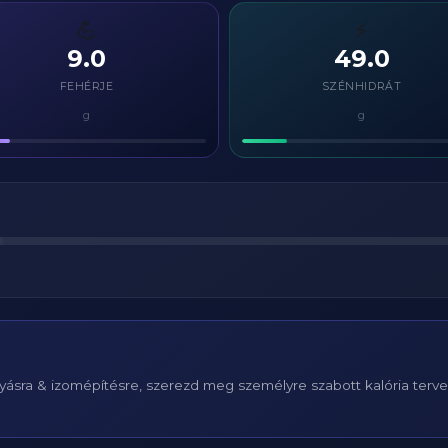
💪
⚡
9.0
49.0
FEHÉRJE
SZÉNHIDRÁT
g
g
ásra & izomépítésre, szerezd meg személyre szabott kalória terv