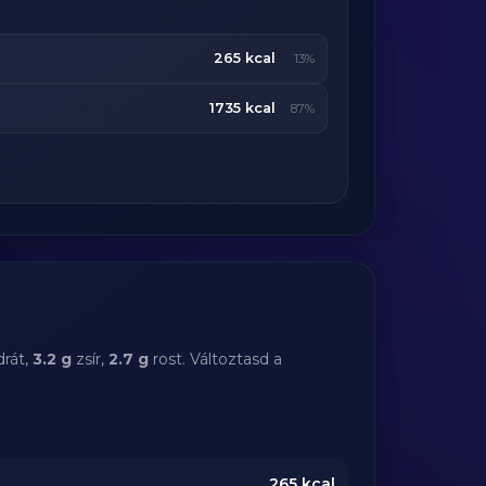
265 kcal
13%
1735 kcal
87%
rát,
3.2 g
zsír,
2.7 g
rost. Változtasd a
265
kcal