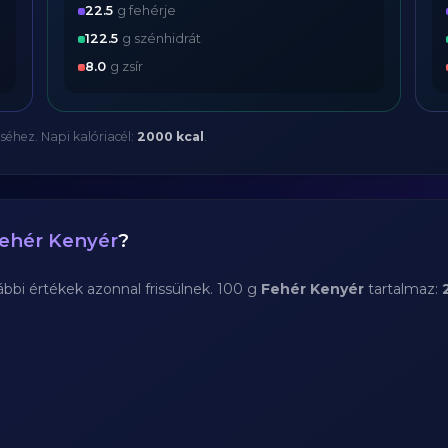
22.5
g fehérje
122.5
g szénhidrát
8.0
g zsír
séhez. Napi kalóriacél:
2000 kcal
.
ehér Kenyér
?
bi értékek azonnal frissülnek. 100 g
Fehér Kenyér
tartalmaz: