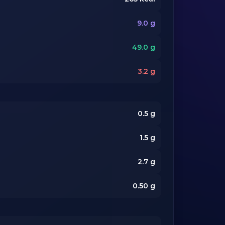
9.0
g
49.0
g
3.2
g
0.5
g
1.5
g
2.7
g
0.50
g