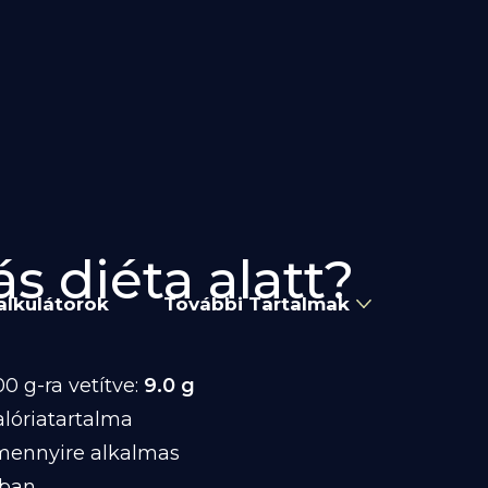
s diéta alatt?
alkulátorok
További Tartalmak
0 g-ra vetítve:
9.0 g
lóriatartalma
 mennyire alkalmas
-ban.