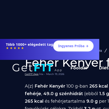
Több 1000+ elégedett tag
Ingyenes Próba →
★★★★★
Diéta és Étrend
Ételek Fogyásra
Fehér Kenyér f
Főoldal
Diét
GetFIT App
Írta -
March 19, 2026
A(z)
Fehér Kenyér
100 g-ban
265 kcal
fehérje
,
49.0 g szénhidrát
(ebből
1.5 
265 kcal
és fehérjetartalma
9.0 g
per 
fogyókúrás célokra. Zsírból
3.2 g
-ot, c