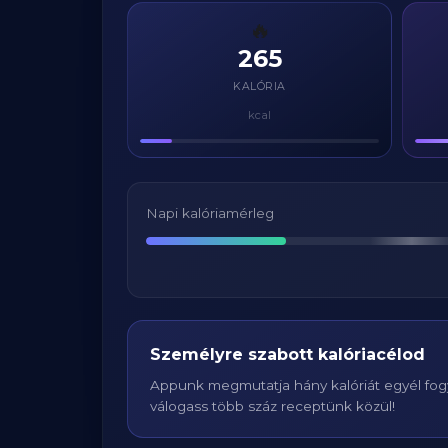
🔥
265
KALÓRIA
kcal
Napi kalóriamérleg
Személyre szabott kalóriacélod
Appunk megmutatja hány kalóriát egyél fogy
válogass több száz receptünk közül!