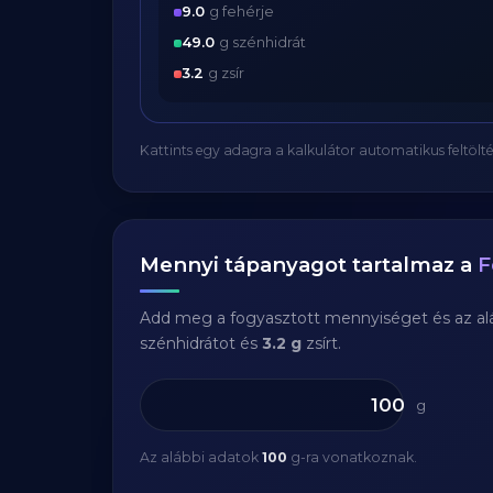
9.0
g fehérje
49.0
g szénhidrát
3.2
g zsír
Kattints egy adagra a kalkulátor automatikus feltölté
Mennyi tápanyagot tartalmaz a
F
Add meg a fogyasztott mennyiséget és az aláb
szénhidrátot és
3.2 g
zsírt.
g
Az alábbi adatok
100
g-ra vonatkoznak.