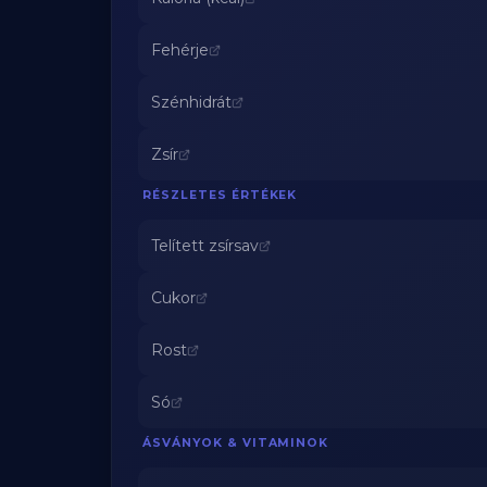
Fehérje
Szénhidrát
Zsír
RÉSZLETES ÉRTÉKEK
Telített zsírsav
Cukor
Rost
Só
ÁSVÁNYOK & VITAMINOK