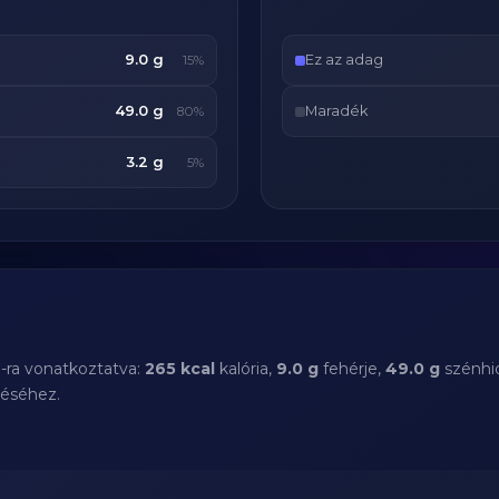
9.0 g
Ez az adag
15%
49.0 g
Maradék
80%
3.2 g
5%
-ra vonatkoztatva:
265 kcal
kalória,
9.0 g
fehérje,
49.0 g
szénhid
téséhez.