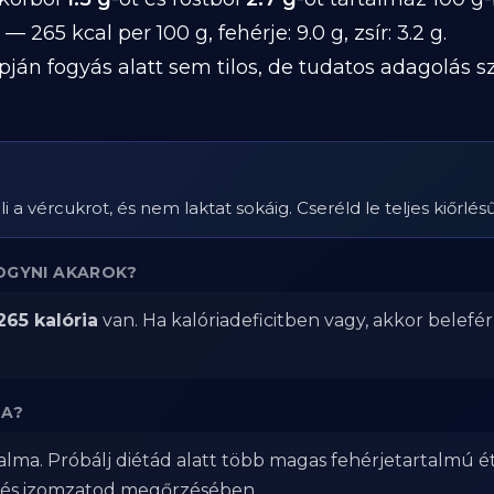
— 265 kcal per 100 g, fehérje: 9.0 g, zsír: 3.2 g.
pján fogyás alatt sem tilos, de tudatos adagolás 
a vércukrot, és nem laktat sokáig. Cseréld le teljes kiőrlésű
OGYNI AKAROK?
265 kalória
van. Ha kalóriadeficitben vagy, akkor belefé
MA?
lma. Próbálj diétád alatt több magas fehérjetartalmú é
 és izomzatod megőrzésében.