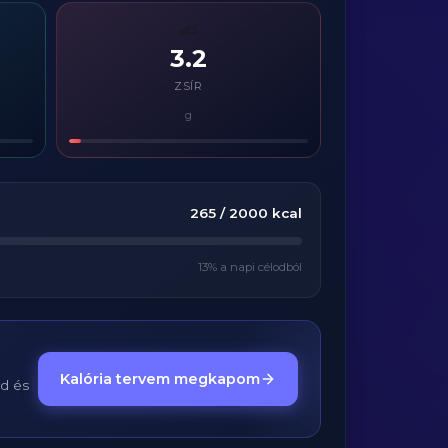
🧈
3.2
ZSÍR
g
265
/
2000
kcal
13
% a napi célodból
Kalória tervem megkapom
ed és