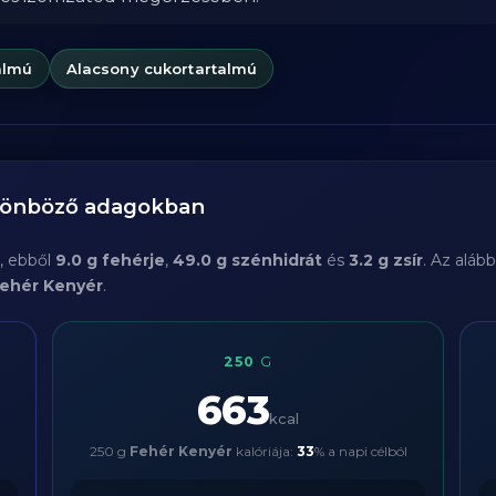
almú
Alacsony cukortartalmú
ülönböző adagokban
, ebből
9.0 g fehérje
,
49.0 g szénhidrát
és
3.2 g zsír
. Az aláb
ehér Kenyér
.
250
G
663
kcal
250 g
Fehér Kenyér
kalóriája:
33
% a napi célból