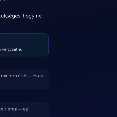
szükséges, hogy ne
 változatra.
r minden étel — és ez
telt enni — ez