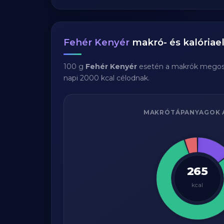
Fehér Kenyér
makró- és kalóriae
100 g
Fehér Kenyér
esetén a makrók megos
napi 2000 kcal célodnak.
MAKRÓTÁPANYAGOK 
265
kcal