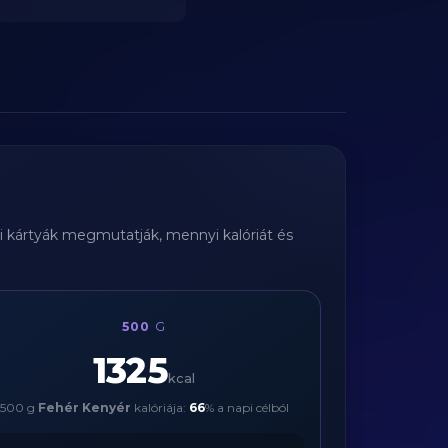
bi kártyák megmutatják, mennyi kalóriát és
500
G
1325
kcal
500 g
Fehér Kenyér
kalóriája:
66
% a napi célból