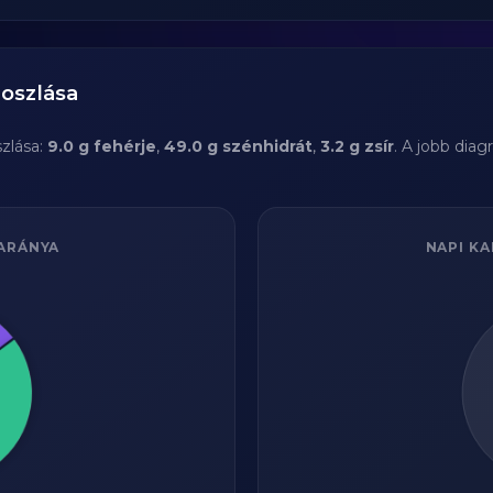
loszlása
zlása:
9.0 g fehérje
,
49.0 g szénhidrát
,
3.2 g zsír
. A jobb dia
ARÁNYA
NAPI KA