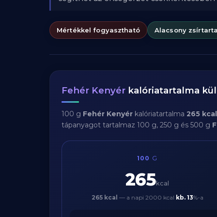
Mértékkel fogyasztható
Alacsony zsírtart
Fehér Kenyér
kalóriatartalma k
100 g
Fehér Kenyér
kalóriatartalma
265 kcal
tápanyagot tartalmaz 100 g, 250 g és 500 g
F
100
G
265
kcal
265 kcal
— a napi 2000 kcal
kb.
13
%-a