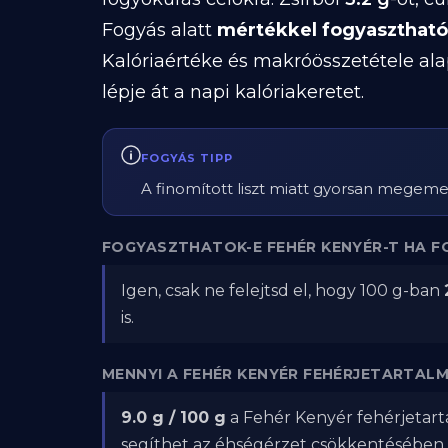
Fogyás alatt
mértékkel fogyasztható
Kalóriaértéke és makróösszetétele ala
lépje át a napi kalóriakeretet.
FOGYÁS TIPP
A finomított liszt miatt gyorsan megemeli 
FOGYASZTHATOK-E FEHÉR KENYÉR-T HA F
Igen, csak ne felejtsd el, hogy 100 g-ban
is.
MENNYI A FEHÉR KENYÉR FEHÉRJETARTAL
9.0 g / 100 g
a Fehér Kenyér fehérjetarta
segíthet az éhségérzet csökkentésében