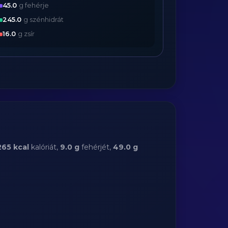
45.0
g fehérje
245.0
g szénhidrát
16.0
g zsír
265 kcal
kalóriát,
9.0 g
fehérjét,
49.0 g