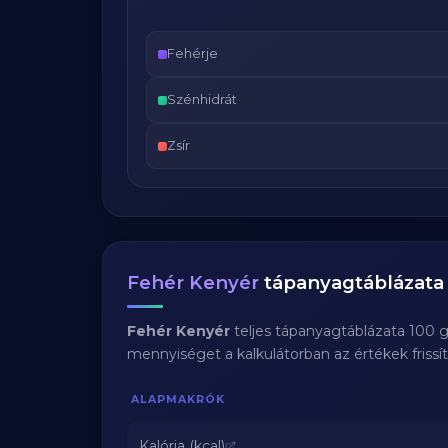
Fehérje
Szénhidrát
Zsír
Fehér Kenyér
tápanyagtáblázata
Fehér Kenyér
teljes tápanyagtáblázata 100 g
mennyiséget a kalkulátorban az értékek frissí
ALAPMAKRÓK
Kalória (kcal)