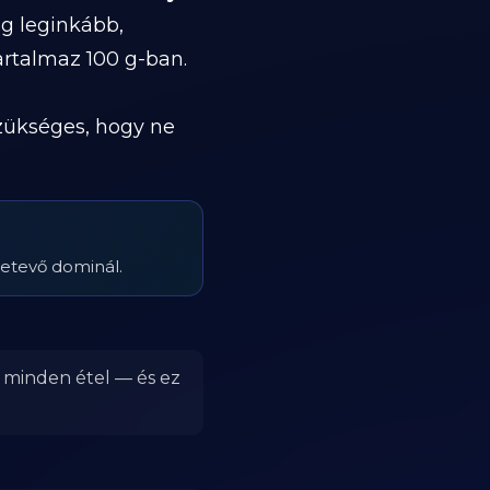
eg leginkább,
tartalmaz 100 g-ban.
szükséges, hogy ne
zetevő dominál.
r minden étel — és ez