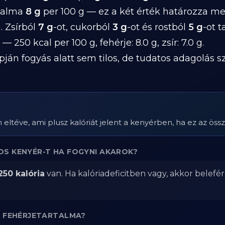
rtalma
8 g
per 100 g — ez a két érték határozza m
. Zsírból
7 g
-ot, cukorból
3 g
-ot és rostból
5 g
-ot 
— 250 kcal per 100 g, fehérje: 8.0 g, zsír: 7.0 g.
pján fogyás alatt sem tilos, de tudatos adagolás 
 eltéve, ami plusz kalóriát jelent a kenyérben, ha ez az öss
S KENYÉR-T HA FOGYNI AKAROK?
250 kalória
van. Ha kalóriadeficitben vagy, akkor belefé
R FEHÉRJETARTALMA?