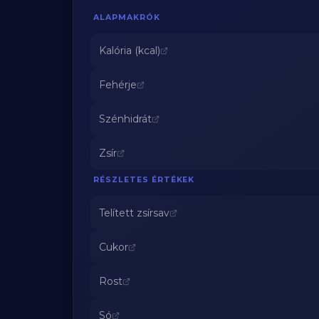
ALAPMAKRÓK
Kalória (kcal)
Fehérje
Szénhidrát
Zsír
RÉSZLETES ÉRTÉKEK
Telített zsírsav
Cukor
Rost
Só