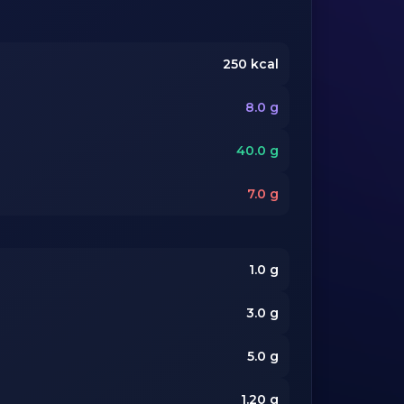
250
kcal
8.0
g
40.0
g
7.0
g
1.0
g
3.0
g
5.0
g
1.20
g