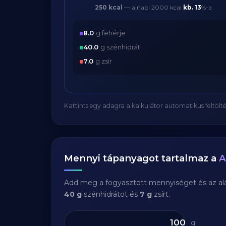
250 kcal
— a napi 2000 kcal
kb.
13
%-a
8.0
g fehérje
40.0
g szénhidrát
7.0
g zsír
Kattints egy adagra a kalkulátor automatikus feltölté
Mennyi tápanyagot tartalmaz a
A
Add meg a fogyasztott mennyiséget és az aláb
40 g
szénhidrátot és
7 g
zsírt.
g