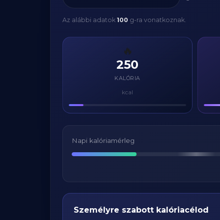
Az alábbi adatok
100
g-ra vonatkoznak.
🔥
250
KALÓRIA
kcal
Napi kalóriamérleg
Személyre szabott kalóriacélod