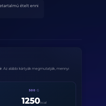
etartalmú ételt enni
ír
. Az alábbi kártyák megmutatják, mennyi
500
G
1250
kcal