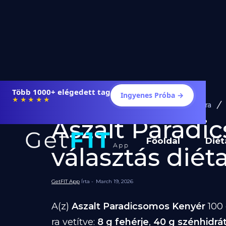
Több 1000+ elégedett tag
Ingyenes Próba →
★★★★★
Diéta és Étrend
Ételek Fogyásra
Aszalt Paradi
Főoldal
Diét
választás diéta
GetFIT App
Írta -
March 19, 2026
A(z)
Aszalt Paradicsomos Kenyér
100
ra vetítve:
8 g fehérje
,
40 g szénhidrá