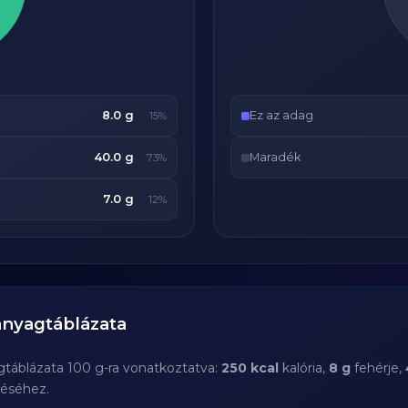
8.0 g
Ez az adag
15%
40.0 g
Maradék
73%
7.0 g
12%
nyagtáblázata
gtáblázata 100 g-ra vonatkoztatva:
250 kcal
kalória,
8 g
fehérje,
téséhez.