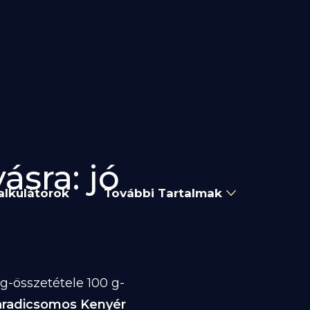
sra: jó
alkulátorok
További Tartalmak
-összetétele 100 g-
aradicsomos Kenyér