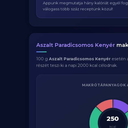
Appunk megmutatja hány kalóriát egyél fogy
válogass több száz receptünk közül!
Aszalt Paradicsomos Kenyér
makr
100 g
Aszalt Paradicsomos Kenyér
esetén 
részét teszi ki a napi 2000 kcal célodnak.
MAKRÓTÁPANYAGOK 
250
kcal