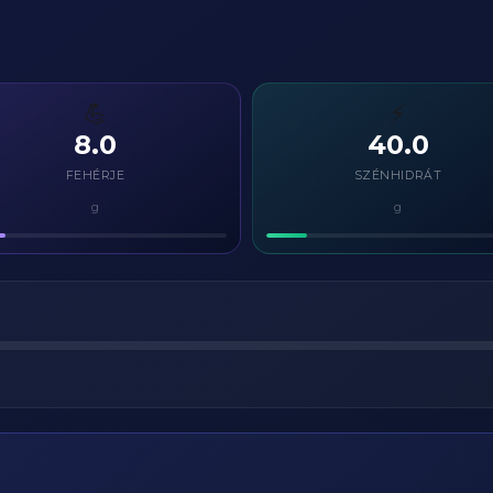
💪
⚡
8.0
40.0
FEHÉRJE
SZÉNHIDRÁT
g
g