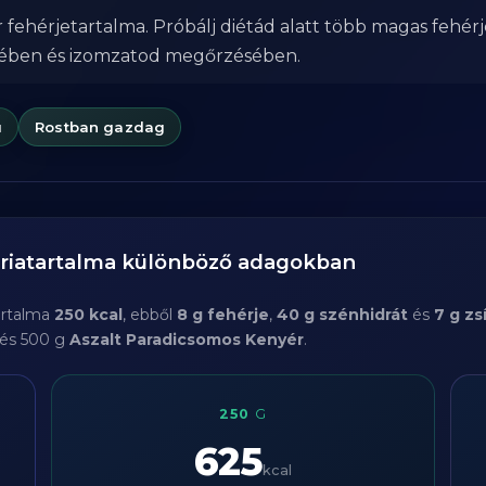
fehérjetartalma. Próbálj diétád alatt több magas fehérj
sében és izomzatod megőrzésében.
ú
Rostban gazdag
riatartalma különböző adagokban
artalma
250 kcal
, ebből
8 g fehérje
,
40 g szénhidrát
és
7 g zs
 és 500 g
Aszalt Paradicsomos Kenyér
.
250
G
625
kcal