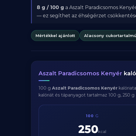
8 g / 100 g
a Aszalt Paradicsomos Kenyér 
— ez segíthet az éhségérzet csökkenté
Mértékkel ajánlott
Alacsony cukortartalm
Aszalt Paradicsomos Kenyér
kaló
100 g
Aszalt Paradicsomos Kenyér
kalóriat
kalóriát és tápanyagot tartalmaz 100 g, 250 g
100
G
250
kcal