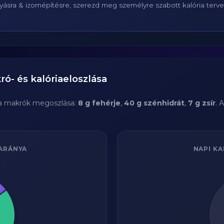
ásra & izomépítésre, szerezd meg személyre szabott kalória terv
ó- és kalóriaeloszlása
a makrók megoszlása:
8 g fehérje
,
40 g szénhidrát
,
7 g zsír
. 
ARÁNYA
NAPI KA