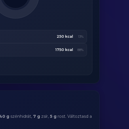
250 kcal
13%
1750 kcal
88%
40 g
szénhidrát,
7 g
zsír,
5 g
rost. Változtasd a