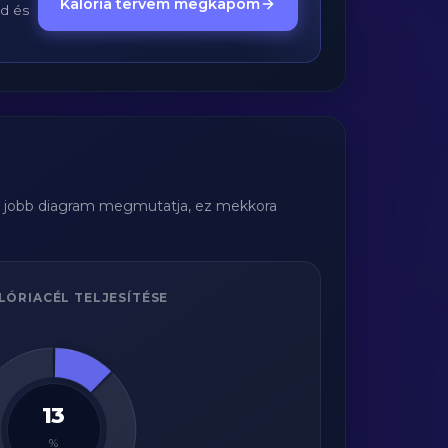
Kalória tervem megkapom
ed és
A jobb diagram megmutatja, ez mekkora
LÓRIACÉL TELJESÍTÉSE
13
%