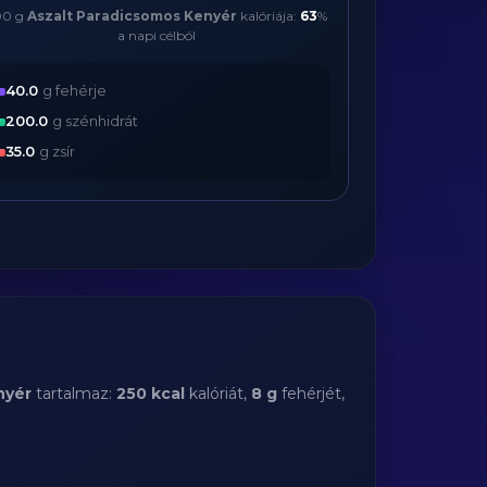
00 g
Aszalt Paradicsomos Kenyér
kalóriája:
63
%
a napi célból
40.0
g fehérje
200.0
g szénhidrát
35.0
g zsír
nyér
tartalmaz:
250 kcal
kalóriát,
8 g
fehérjét,