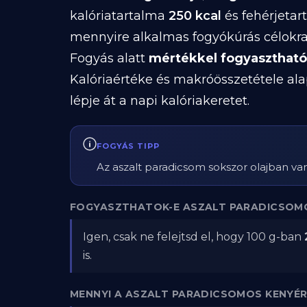
kalóriatartalma
250 kcal
és fehérjeta
mennyire alkalmas fogyókúrás célokra
Fogyás alatt
mértékkel fogyasztható
Kalóriaértéke és makróösszetétele ala
lépje át a napi kalóriakeretet.
FOGYÁS TIPP
Az aszalt paradicsom sokszor olajban van
FOGYASZTHATOK-E ASZALT PARADICSOMO
Igen, csak ne felejtsd el, hogy 100 g-ban
is.
MENNYI A ASZALT PARADICSOMOS KENYÉ