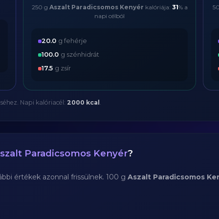
250 g
Aszalt Paradicsomos Kenyér
kalóriája:
31
% a
5
napi célból
20.0
g fehérje
100.0
g szénhidrát
17.5
g zsír
séhez. Napi kalóriacél:
2000 kcal
.
szalt Paradicsomos Kenyér
?
bi értékek azonnal frissülnek. 100 g
Aszalt Paradicsomos Ke