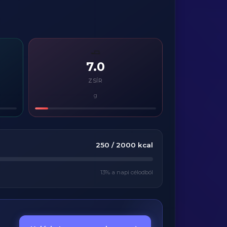
🧈
7.0
ZSÍR
g
250
/
2000
kcal
13
% a napi célodból