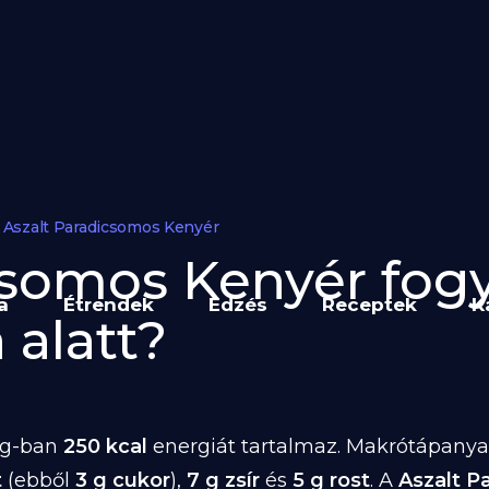
Aszalt Paradicsomos Kenyér
csomos Kenyér fogyá
a
Étrendek
Edzés
Receptek
K
 alatt?
 g-ban
250 kcal
energiát tartalmaz. Makrótápanyag
t
(ebből
3 g cukor
),
7 g zsír
és
5 g rost
. A
Aszalt P