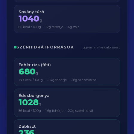
Sovány túró
1040
g
85 kcal / 100g · 12g fehérje · 4g zsír
SZÉNHIDRÁTFORRÁSOK
ugyanannyi kalóriáért
Fehér rizs (főtt)
680
g
130 kcal / 100g · 2.4g fehérje · 28g szénhidrát
Édesburgonya
1028
g
86 kcal / 100g · 1.6g fehérje · 20g szénhidrát
Zabliszt
236