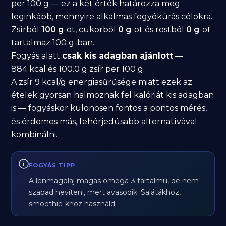
per 100 g — ez a két érték határozza meg
leginkább, mennyire alkalmas fogyókúrás célokra.
Zsírból
100 g
-ot, cukorból
0 g
-ot és rostból
0 g
-ot
tartalmaz 100 g-ban.
Fogyás alatt
csak kis adagban ajánlott
—
884 kcal és 100.0 g zsír per 100 g.
A zsír 9 kcal/g energiasűrűsége miatt ezek az
ételek gyorsan halmoznak fel kalóriát kis adagban
is — fogyáskor különösen fontos a pontos mérés,
és érdemes más, fehérjedúsabb alternatívával
kombinálni.
FOGYÁS TIPP
A lenmagolaj magas omega-3 tartalmú, de nem
szabad hevíteni, mert avasodik. Salátákhoz,
smoothie-khoz használd.