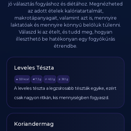
jó választás fogyáshoz és diétához. Megnézheted
az adott ételek kalóriatartalmát,
makrotápanyagait, valamint azt is, mennyire
laktatóak és mennyire könnyű belőlük túlenni.
Válaszd ki az ételt, és tudd meg, hogyan
illeszthető be hatékonyan egy fogyókúrás
étrendbe.
Leveles Tészta
551
kcal
7.3
g
45.1
g
38.1
g
🔥
🥩
🥔
🫒
A leveles tészta a legzsírosabb tészták egyike, ezért
csak nagyon ritkán, kis mennyiségben fogyaszd.
Koriandermag