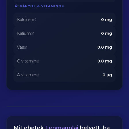
ÁSVÁNYOK & VITAMINOK
Kalcium
0
mg
Kálium
0
mg
Vas
0.0
mg
C-vitamin
0.0
mg
A-vitamin
0
μg
Mit ehetek
Lenmagolaj
helyett, ha