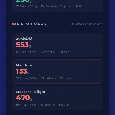
g
375 kcal / 100g · 13g fehérje · 60g szénhidrát
ZSÍRFORRÁSOK
ugyanannyi kalóriáért
Avokádó
553
g
160 kcal / 100g · 2g fehérje · 15g zsír
Mandula
153
g
579 kcal / 100g · 21g fehérje · 50g zsír
Mozzarella light
470
g
188 kcal / 100g · 18g fehérje · 13g zsír