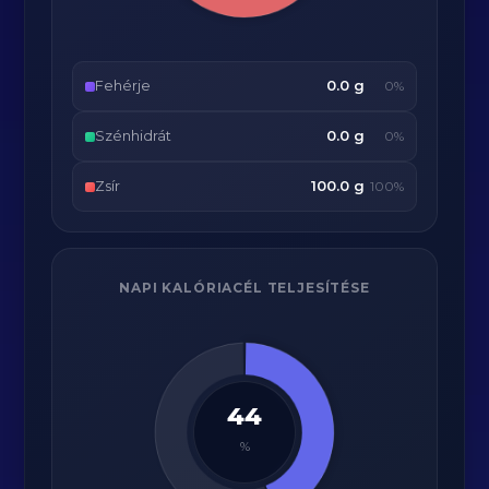
Fehérje
0.0 g
0%
Szénhidrát
0.0 g
0%
Zsír
100.0 g
100%
NAPI KALÓRIACÉL TELJESÍTÉSE
44
%