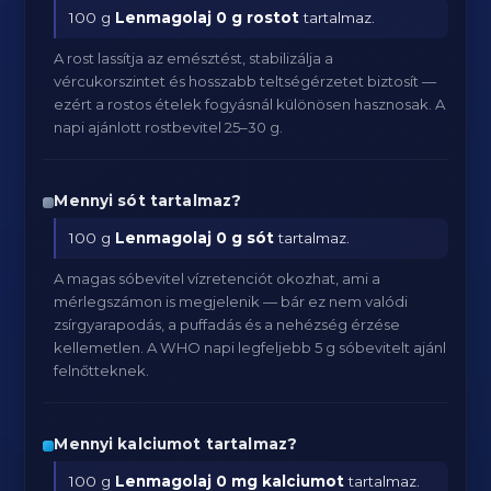
100 g
Lenmagolaj
0 g rostot
tartalmaz.
A rost lassítja az emésztést, stabilizálja a
vércukorszintet és hosszabb teltségérzetet biztosít —
ezért a rostos ételek fogyásnál különösen hasznosak. A
napi ajánlott rostbevitel 25–30 g.
Mennyi sót tartalmaz?
100 g
Lenmagolaj
0 g sót
tartalmaz.
A magas sóbevitel vízretenciót okozhat, ami a
mérlegszámon is megjelenik — bár ez nem valódi
zsírgyarapodás, a puffadás és a nehézség érzése
kellemetlen. A WHO napi legfeljebb 5 g sóbevitelt ajánl
felnőtteknek.
Mennyi kalciumot tartalmaz?
100 g
Lenmagolaj
0 mg kalciumot
tartalmaz.