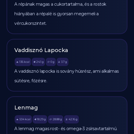
A répának magas a cukortartalma, és a rostok
hiányában a répalé is gyorsan megemeli a
vércukorszintet.
Vaddisznó Lapocka
136
kcal
24.1
g
0
g
3.7
g
🔥
🥩
🥔
🫒
A vaddisznó lapocka is sovány húsrész, ami alkalmas
sütésre, főzésre.
Lenmag
534
kcal
18.29
g
28.88
g
42.16
g
🔥
🥩
🥔
🫒
A lenmag magas rost- és omega-3 zsírsavtartalmú.