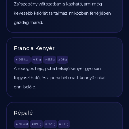
Zsírszegény változatban is kapható, ami még
kevesebb kalóriát tartalmaz, miközben fehérjében
gazdag marad.
Francia Kenyér
265
kcal
8.1
g
55.5
g
0.8
g
🔥
🥩
🥔
🫒
A ropogós héjú, puha belsejű kenyér gyorsan
fogyasztható, és a puha bél miatt könnyű sokat
enni belőle.
Répalé
40
kcal
0.95
g
9.28
g
0.15
g
🔥
🥩
🥔
🫒