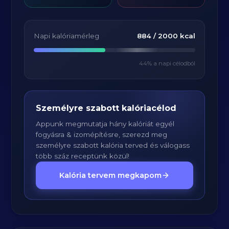
Napi kalóriamérleg
884
/
2000
kcal
44
% a napi célodból
Személyre szabott kalóriacélod
Appunk megmutatja hány kalóriát egyél
fogyásra & izomépítésre, szerezd meg
személyre szabott kalória terved és válogass
több száz receptünk közül!
Kalória tervem megkapom