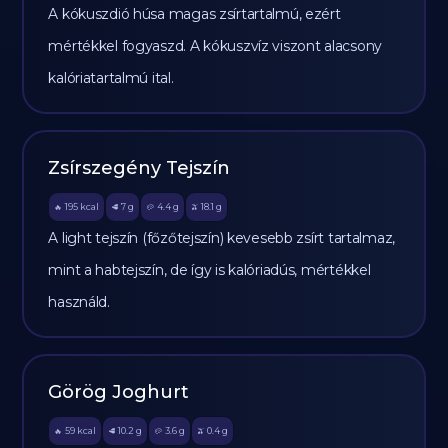
A kókuszdió húsa magas zsírtartalmú, ezért
mértékkel fogyaszd. A kókuszvíz viszont alacsony
kalóriatartalmú ital.
Zsírszegény Tejszín
195
kcal
7
g
4.4
g
18.1
g
🔥
🥩
🥔
🫒
A light tejszín (főzőtejszín) kevesebb zsírt tartalmaz,
mint a habtejszín, de így is kalóriadús, mértékkel
használd.
Görög Joghurt
59
kcal
10.2
g
3.6
g
0.4
g
🔥
🥩
🥔
🫒