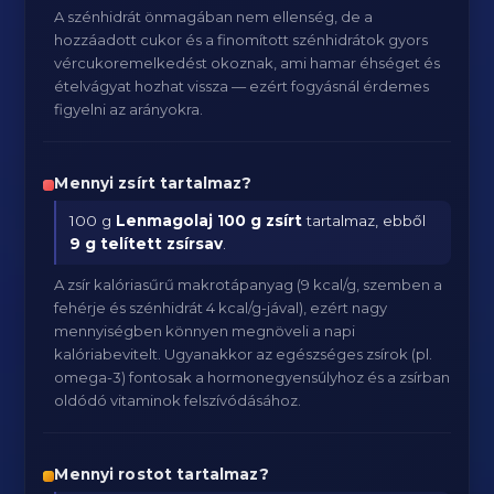
A szénhidrát önmagában nem ellenség, de a
hozzáadott cukor és a finomított szénhidrátok gyors
vércukoremelkedést okoznak, ami hamar éhséget és
ételvágyat hozhat vissza — ezért fogyásnál érdemes
figyelni az arányokra.
Mennyi zsírt tartalmaz?
100 g
Lenmagolaj
100 g zsírt
tartalmaz, ebből
9 g telített zsírsav
.
A zsír kalóriasűrű makrotápanyag (9 kcal/g, szemben a
fehérje és szénhidrát 4 kcal/g-jával), ezért nagy
mennyiségben könnyen megnöveli a napi
kalóriabevitelt. Ugyanakkor az egészséges zsírok (pl.
omega-3) fontosak a hormonegyensúlyhoz és a zsírban
oldódó vitaminok felszívódásához.
Mennyi rostot tartalmaz?