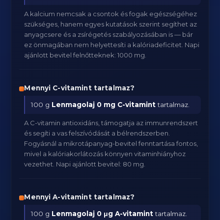
A kalcium nemcsak a csontok és fogak egészségéhez
szükséges, hanem egyes kutatások szerint segíthet az
anyagcsere és a zsírégetés szabályozásában is — bár
ez önmagában nem helyettesíti a kalóriadeficitet. Napi
ajánlott bevitel felnőtteknek: 1000 mg.
Mennyi C-vitamint tartalmaz?
100 g
Lenmagolaj
0 mg C-vitamint
tartalmaz.
A C-vitamin antioxidáns, támogatja az immunrendszert
és segíti a vas felszívódását a bélrendszerben.
Fogyásnál a mikrotápanyag-bevitel fenntartása fontos,
mivel a kalóriakorlátozás könnyen vitaminhiányhoz
vezethet. Napi ajánlott bevitel: 80 mg.
Mennyi A-vitamint tartalmaz?
100 g
Lenmagolaj
0 μg A-vitamint
tartalmaz.