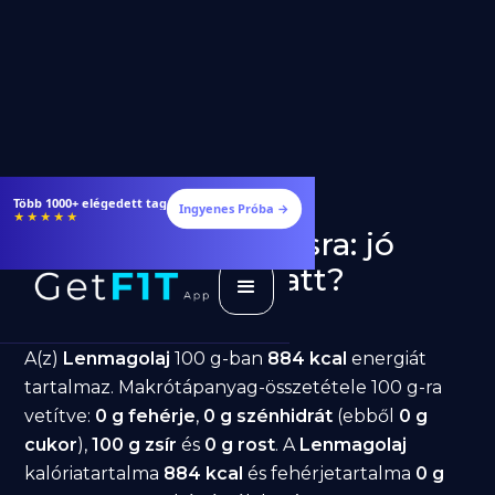
Több 1000+ elégedett tag
Ingyenes Próba →
★★★★★
Lenmagolaj fogyásra: jó
választás diéta alatt?
GetFIT App
Írta -
March 19, 2026
A(z)
Lenmagolaj
100 g-ban
884 kcal
energiát
tartalmaz. Makrótápanyag-összetétele 100 g-ra
vetítve:
0 g fehérje
,
0 g szénhidrát
(ebből
0 g
cukor
),
100 g zsír
és
0 g rost
. A
Lenmagolaj
kalóriatartalma
884 kcal
és fehérjetartalma
0 g