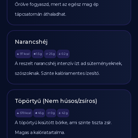
Őrölve fogyaszd, mert az egész mag ép
tápcsatornán áthaladhat.
Narancshéj
97
kcal
1.5
g
25
g
0.2
g
🔥
🥩
🥔
🫒
A reszelt narancshéj intenzív ízt ad süteményeknek,
szószoknak. Szinte kalóriamentes ízesítő.
Töpörtyű (Nem húsos/zsíros)
570
kcal
45
g
0
g
42
g
🔥
🥩
🥔
🫒
A töpörtyű kisütött bőrke, ami szinte tiszta zsír.
Magas a kalóriatartalma.