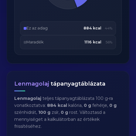
Ez az adag
884 kcal
44%
Maradék
1116 kcal
56%
Lenmagolaj
tápanyagtáblázata
Lenmagolaj
teljes tápanyagtáblázata 100 g-ra
vonatkoztatva:
884 kcal
kalória,
0 g
fehérje,
0 g
szénhidrát,
100 g
zsír,
0 g
rost. Változtasd a
mennyiséget a kalkulátorban az értékek
frissítéséhez.