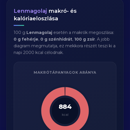
Lenmagolaj
makró- és
kalóriaeloszlása
100 g
Lenmagolaj
esetén a makrók megoszlása:
0 g fehérje
,
0 g szénhidrát
,
100 g zsír
. A jobb
diagram megmutatja, ez mekkora részét teszi ki a
napi 2000 kcal célodnak.
MAKRÓTÁPANYAGOK ARÁNYA
884
kcal