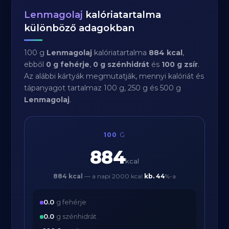
Lenmagolaj
kalóriatartalma
különböző adagokban
100 g
Lenmagolaj
kalóriatartalma
884 kcal
,
ebből
0 g fehérje
,
0 g szénhidrát
és
100 g zsír
.
Az alábbi kártyák megmutatják, mennyi kalóriát és
tápanyagot tartalmaz 100 g, 250 g és 500 g
Lenmagolaj
.
100
G
884
kcal
884 kcal
— a napi 2000 kcal
kb.
44
%-a
0.0
g fehérje
0.0
g szénhidrát