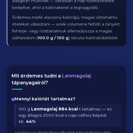
adagban működik — ideálisan a nap főétkezésébe
beépítve, ahol a kalóriakeret a legnagyobb.
Érdemes mellé alacsony kalóriájú, magas víztartalmú
ételeket választani — ezek volumene feltölti a tányért,
fehérje- vagy rosttartalmuk ellensúlyozza a magas
zsírtartalom (
100.0 g / 100 g
) okozta kalóriatöbbletet.
Mit érdemes tudni a
Lenmagolaj
tápanyagairól?
Mennyi kalóriát tartalmaz?
100 g
Lenmagolaj
884 kcal
-t tartalmaz — ez
egy átlagos 2000 kcal-s napi célhoz képest
kb.
44
%
.
A kalória az étrendben elfoglalt hely legfontosabb