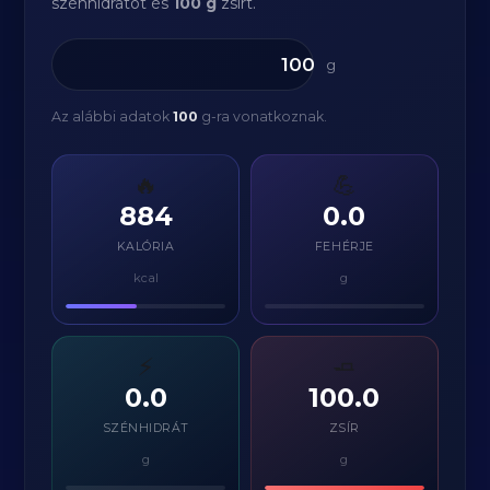
szénhidrátot és
100 g
zsírt.
g
Az alábbi adatok
100
g-ra vonatkoznak.
🔥
💪
884
0.0
KALÓRIA
FEHÉRJE
kcal
g
⚡
🧈
0.0
100.0
SZÉNHIDRÁT
ZSÍR
g
g