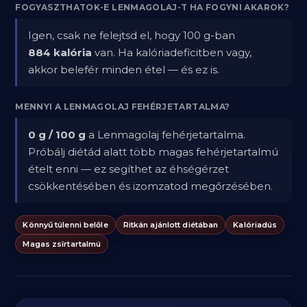
FOGYASZTHATOK-E LENMAGOLAJ-T HA FOGYNI AKAROK?
Igen, csak ne felejtsd el, hogy 100 g-ban
884 kalória
van. Ha kalóriadeficitben vagy,
akkor belefér minden étel — és ez is.
MENNYI A LENMAGOLAJ FEHÉRJETARTALMA?
0 g / 100 g
a Lenmagolaj fehérjetartalma.
Próbálj diétád alatt több magas fehérjetartalmú
ételt enni — ez segíthet az éhségérzet
csökkentésében és izomzatod megőrzésében.
Könnyű túlenni belőle
Ritkán ajánlott diétában
Kalóriadús
Magas zsírtartalmú