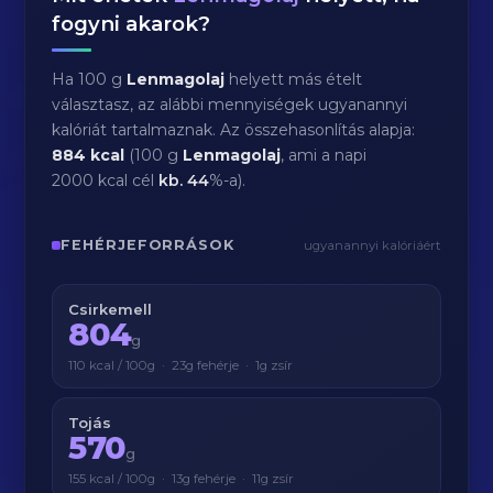
fogyni akarok?
Ha 100 g
Lenmagolaj
helyett más ételt
választasz, az alábbi mennyiségek ugyanannyi
kalóriát tartalmaznak. Az összehasonlítás alapja:
884 kcal
(100 g
Lenmagolaj
, ami a napi
2000 kcal cél
kb.
44
%-a).
FEHÉRJEFORRÁSOK
ugyanannyi kalóriáért
Csirkemell
804
g
110 kcal / 100g · 23g fehérje · 1g zsír
Tojás
570
g
155 kcal / 100g · 13g fehérje · 11g zsír