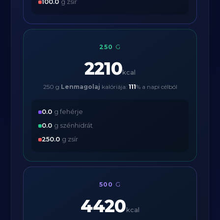
100.0
g zsír
250
G
2210
kcal
250 g
Lenmagolaj
kalóriája:
111
% a napi célból
0.0
g fehérje
0.0
g szénhidrát
250.0
g zsír
500
G
4420
kcal