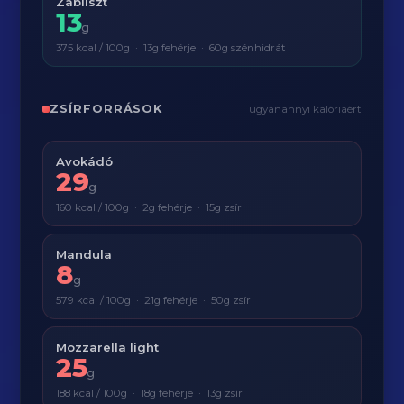
Zabliszt
13
g
375 kcal / 100g · 13g fehérje · 60g szénhidrát
ZSÍRFORRÁSOK
ugyanannyi kalóriáért
Avokádó
29
g
160 kcal / 100g · 2g fehérje · 15g zsír
Mandula
8
g
579 kcal / 100g · 21g fehérje · 50g zsír
Mozzarella light
25
g
188 kcal / 100g · 18g fehérje · 13g zsír