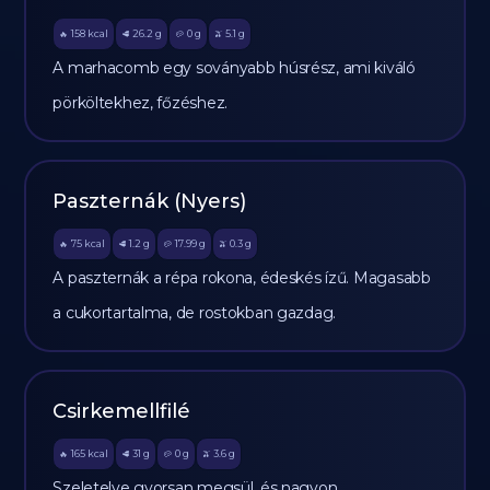
158
kcal
26.2
g
0
g
5.1
g
🔥
🥩
🥔
🫒
A marhacomb egy soványabb húsrész, ami kiváló
pörköltekhez, főzéshez.
Paszternák (Nyers)
75
kcal
1.2
g
17.99
g
0.3
g
🔥
🥩
🥔
🫒
A paszternák a répa rokona, édeskés ízű. Magasabb
a cukortartalma, de rostokban gazdag.
Csirkemellfilé
165
kcal
31
g
0
g
3.6
g
🔥
🥩
🥔
🫒
Szeletelve gyorsan megsül, és nagyon