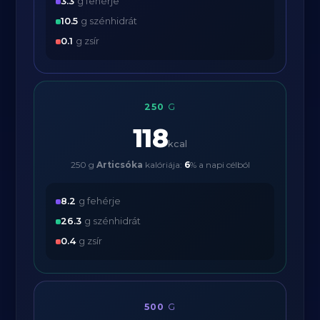
3.3
g fehérje
10.5
g szénhidrát
0.1
g zsír
250
G
118
kcal
250 g
Articsóka
kalóriája:
6
% a napi célból
8.2
g fehérje
26.3
g szénhidrát
0.4
g zsír
500
G