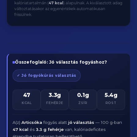
kalóriatartalmán (
47 kcal
) alapulnak. A kiválasztott adag
változtatásakor az egyenértékek automatikusan
frissülnek.
Összefoglaló: Jó választás fogyáshoz?
✓ Jó fogyókúrás választás
47
3.3g
0.1g
5.4g
KCAL
FEHÉRJE
ZSÍR
ROST
A(z)
Articsóka
fogyás alatt
jó választás
— 100 g-ban
47 kcal
és
3.3 g fehérje
van, kalóriadeficites
étrendbe tudatosan beilleszthető.