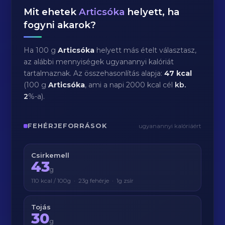
Mit ehetek
Articsóka
helyett, ha
fogyni akarok?
Ha 100 g
Articsóka
helyett más ételt választasz,
az alábbi mennyiségek ugyanannyi kalóriát
tartalmaznak. Az összehasonlítás alapja:
47 kcal
(100 g
Articsóka
, ami a napi 2000 kcal cél
kb.
2
%-a).
FEHÉRJEFORRÁSOK
ugyanannyi kalóriáért
Csirkemell
43
g
110 kcal / 100g · 23g fehérje · 1g zsír
Tojás
30
g