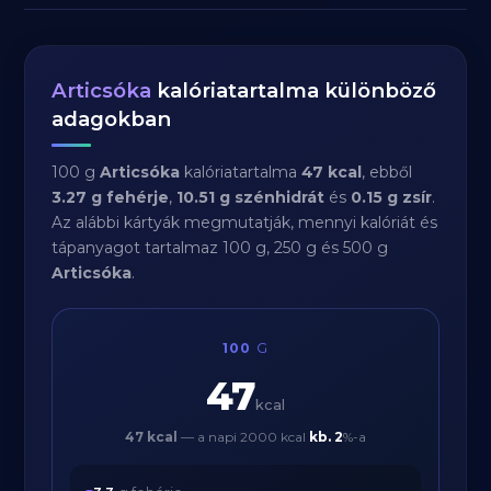
Articsóka
kalóriatartalma különböző
adagokban
100 g
Articsóka
kalóriatartalma
47 kcal
, ebből
3.27 g fehérje
,
10.51 g szénhidrát
és
0.15 g zsír
.
Az alábbi kártyák megmutatják, mennyi kalóriát és
tápanyagot tartalmaz 100 g, 250 g és 500 g
Articsóka
.
100
G
47
kcal
47 kcal
— a napi 2000 kcal
kb.
2
%-a