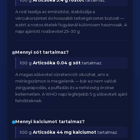
100 g
Articsóka
5.4 g rostot
tartalmaz.
A rost lassítja az emésztést, stabilizálja a
vércukorszintet és hosszabb teltségérzetet biztosít —
ezért a rostos ételek fogyásnál különösen hasznosak. A
napi ajánlott rostbevitel 25–30 g.
Mennyi sót tartalmaz?
100 g
Articsóka
0.04 g sót
tartalmaz.
A magas sóbevitel vízretenciót okozhat, ami a
mérlegszámon is megjelenik — bár ez nem valódi
zsírgyarapodás, a puffadás és a nehézség érzése
kellemetlen. A WHO napi legfeljebb 5 g sóbevitelt ajánl
felnőtteknek.
Mennyi kalciumot tartalmaz?
100 g
Articsóka
44 mg kalciumot
tartalmaz.