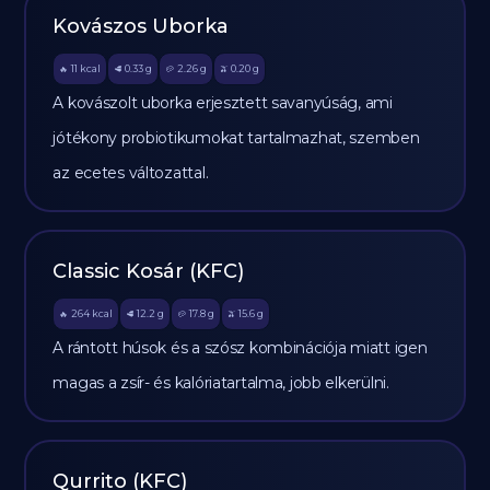
Kovászos Uborka
11
kcal
0.33
g
2.26
g
0.20
g
🔥
🥩
🥔
🫒
A kovászolt uborka erjesztett savanyúság, ami
jótékony probiotikumokat tartalmazhat, szemben
az ecetes változattal.
Classic Kosár (KFC)
264
kcal
12.2
g
17.8
g
15.6
g
🔥
🥩
🥔
🫒
A rántott húsok és a szósz kombinációja miatt igen
magas a zsír- és kalóriatartalma, jobb elkerülni.
Qurrito (KFC)