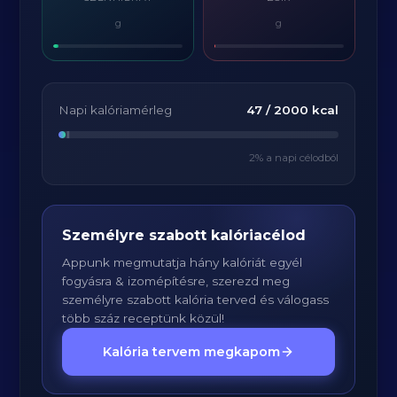
g
g
Napi kalóriamérleg
47
/
2000
kcal
2
% a napi célodból
Személyre szabott kalóriacélod
Appunk megmutatja hány kalóriát egyél
fogyásra & izomépítésre, szerezd meg
személyre szabott kalória terved és válogass
több száz receptünk közül!
Kalória tervem megkapom