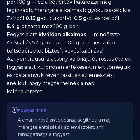
per 100 g — ez a két érték határozza meg
leginkább, mennyire alkalmas fogyókúrás célokra.
Zsírból
0.15 g
-ot, cukorból
0.5 g
-ot és rostból
5.4 g
-ot tartalmaz 100 g-ban.
Fogyás alatt
kiválóan alkalmas
— mindössze
47 kcal és 5.4 g rost per 100 g, ami hosszabb
teltségérzetet biztosít kevés kalóriával.
Az ilyen típusú, alacsony kalóriájú és rostos ételek
fogyás alatt különösen értékesek, mert tömegük
és rostarányuk révén lassítják az emésztést
anélkül, hogy megterhelnék a napi
kalóriakeretet.
FOGYÁS TIPP
A cinarin nevű antioxidánsa segítheti a máj
méregtelenítését és az emésztést, ami
támogathatja a fogyást.