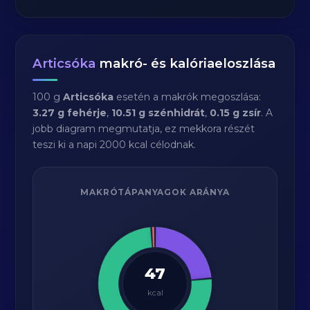
Articsóka
makró- és kalóriaeloszlása
100 g
Articsóka
esetén a makrók megoszlása:
3.27 g fehérje
,
10.51 g szénhidrát
,
0.15 g zsír
. A
jobb diagram megmutatja, ez mekkora részét
teszi ki a napi 2000 kcal célodnak.
MAKRÓTÁPANYAGOK ARÁNYA
47
kcal