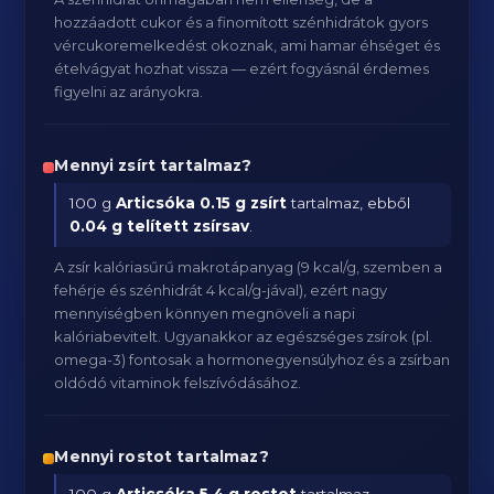
hozzáadott cukor és a finomított szénhidrátok gyors
vércukoremelkedést okoznak, ami hamar éhséget és
ételvágyat hozhat vissza — ezért fogyásnál érdemes
figyelni az arányokra.
Mennyi zsírt tartalmaz?
100 g
Articsóka
0.15 g zsírt
tartalmaz, ebből
0.04 g telített zsírsav
.
A zsír kalóriasűrű makrotápanyag (9 kcal/g, szemben a
fehérje és szénhidrát 4 kcal/g-jával), ezért nagy
mennyiségben könnyen megnöveli a napi
kalóriabevitelt. Ugyanakkor az egészséges zsírok (pl.
omega-3) fontosak a hormonegyensúlyhoz és a zsírban
oldódó vitaminok felszívódásához.
Mennyi rostot tartalmaz?