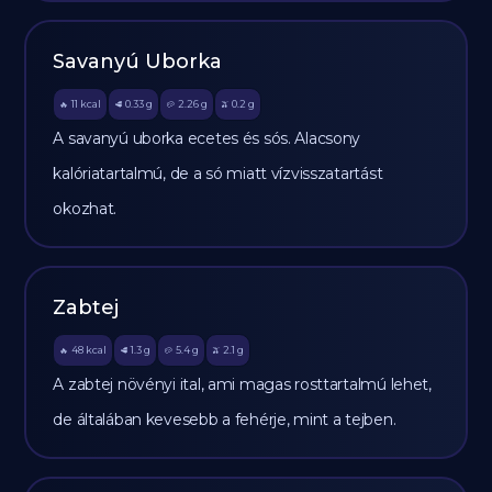
Savanyú Uborka
11
kcal
0.33
g
2.26
g
0.2
g
🔥
🥩
🥔
🫒
A savanyú uborka ecetes és sós. Alacsony
kalóriatartalmú, de a só miatt vízvisszatartást
okozhat.
Zabtej
48
kcal
1.3
g
5.4
g
2.1
g
🔥
🥩
🥔
🫒
A zabtej növényi ital, ami magas rosttartalmú lehet,
de általában kevesebb a fehérje, mint a tejben.