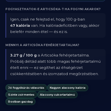
FOGYASZTHATOK-E ARTICSÓKA-T HA FOGYNI AKAROK?
Igen, csak ne felejtsd el, hogy 100 g-ban
47 kalória
van. Ha kalóriadeficitben vagy, akkor
belefér minden étel — és ez is.
MENNYI A ARTICSÓKA FEHÉRJETARTALMA?
3.27 g / 100 g
a Articsóka fehérjetartalma.
Próbálj diétád alatt több magas fehérjetartalmú
ételt enni — ez segíthet az éhségérzet
csökkentésében és izomzatod megőrzésében.
Jó fogyókúrás választás
Nagyon alacsony kalória
Szinte zsírmentes
Alacsony cukortartalmú
Rostban gazdag