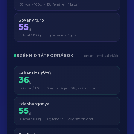
155 kcal / 100g · 13g fehérje · 11g zsír
Sovány túró
55
g
85 kcal / 100g · 12g fehérje · 4g zsír
SZÉNHIDRÁTFORRÁSOK
ugyanannyi kalóriáért
Fehér rizs (főtt)
36
g
130 kcal / 100g · 2.4g fehérje · 28g szénhidrát
Édesburgonya
55
g
86 kcal / 100g · 1.6g fehérje · 20g szénhidrát