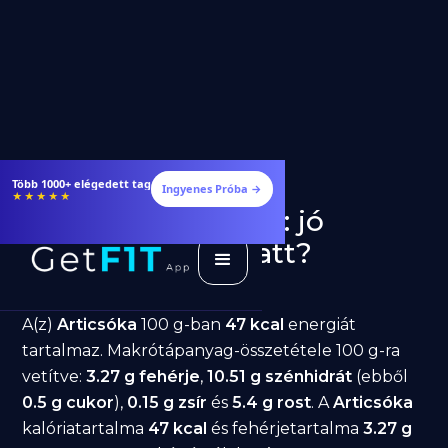
Több 1000+ elégedett tag
Ingyenes Próba →
★★★★★
Articsóka fogyásra: jó
választás diéta alatt?
GetFIT App
Írta -
March 19, 2026
A(z)
Articsóka
100 g-ban
47 kcal
energiát
tartalmaz. Makrótápanyag-összetétele 100 g-ra
vetítve:
3.27 g fehérje
,
10.51 g szénhidrát
(ebből
0.5 g cukor
),
0.15 g zsír
és
5.4 g rost
. A
Articsóka
kalóriatartalma
47 kcal
és fehérjetartalma
3.27 g