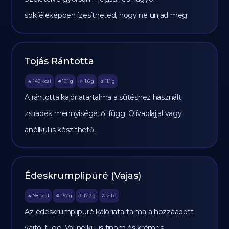
sokféleképpen ízesítheted, hogy ne unjad meg.
Tojás Rántotta
149
kcal
10.1
g
1.6
g
11.1
g
🔥
🥩
🥔
🫒
A rántotta kalóriatartalma a sütéshez használt
zsiradék mennyiségétől függ. Olívaolajjal vagy
anélkül is készíthető.
Édeskrumplipüré (Vajas)
98
kcal
1.57
g
17.3
g
2.1
g
🔥
🥩
🥔
🫒
Az édeskrumplipüré kalóriatartalma a hozzáadott
vajtól függ. Vaj nélkül is finom és krémes.