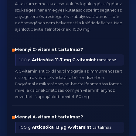
A kalcium nemcsak a csontok és fogak egészségéhez
szükséges, hanem egyes kutatások szerint segíthet az
anyagcsere és a zsírégetés szabályozásában is — bár
ez önmagában nem helyettesíti a kalóriadeficitet. Napi
ajánlott bevitel felnőtteknek: 1000 mg.
Mennyi C-vitamint tartalmaz?
100 g
Articsóka
11.7 mg C-vitamint
tartalmaz.
A C-vitamin antioxidáns, támogatja az immunrendszert
és segíti a vas felszívódását a bélrendszerben.
Fogyásnál a mikrotápanyag-bevitel fenntartása fontos,
mivel a kalóriakorlátozás könnyen vitaminhiányhoz
vezethet. Napi ajánlott bevitel: 80 mg.
Mennyi A-vitamint tartalmaz?
100 g
Articsóka
13 μg A-vitamint
tartalmaz.