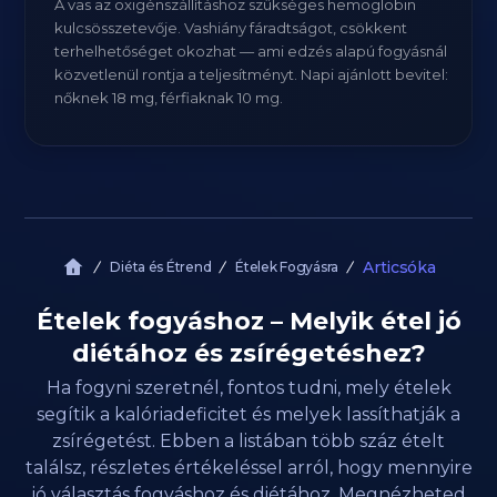
A vas az oxigénszállításhoz szükséges hemoglobin
kulcsösszetevője. Vashiány fáradtságot, csökkent
terhelhetőséget okozhat — ami edzés alapú fogyásnál
közvetlenül rontja a teljesítményt. Napi ajánlott bevitel:
nőknek 18 mg, férfiaknak 10 mg.
Articsóka
Diéta és Étrend
Ételek Fogyásra
Ételek fogyáshoz – Melyik étel jó
diétához és zsírégetéshez?
Ha fogyni szeretnél, fontos tudni, mely ételek
segítik a kalóriadeficitet és melyek lassíthatják a
zsírégetést. Ebben a listában több száz ételt
találsz, részletes értékeléssel arról, hogy mennyire
jó választás fogyáshoz és diétához. Megnézheted