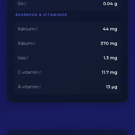
Só
0.04
g
ÁSVÁNYOK & VITAMINOK
Kalcium
44
mg
Kálium
370
mg
Vas
1.3
mg
C-vitamin
11.7
mg
A-vitamin
13
μg