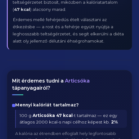
teltségérzetet biztosít, miközben a kalóriatartalom
(
47 kcal
) alacsony marad.
Érdemes mellé fehérjedús ételt választani az
étkezésbe — a rost és a fehérje együtt nyújtja a
leghosszabb teltségérzetet, és segít elkerülni a diéta
alatt oly jellemző délutáni éhségrohamokat.
Mit érdemes tudni a
Articsóka
tápanyagairól?
Mennyi kalóriát tartalmaz?
100 g
Articsóka
47 kcal
-t tartalmaz — ez egy
átlagos 2000 kcal-s napi célhoz képest kb.
2
%
.
A kalória az étrendben elfoglalt hely legfontosabb