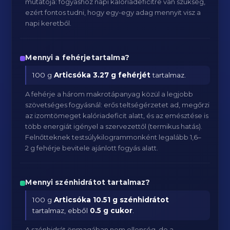
mutatója: fogyáshoz napi kalóriadeficitre van szükség,
ezért fontos tudni, hogy egy-egy adag mennyit visz a
napi keretből.
Mennyi a fehérjetartalma?
100 g
Articsóka
3.27 g fehérjét
tartalmaz.
A fehérje a három makrotápanyag közül a legjobb
szövetséges fogyásnál: erős teltségérzetet ad, megőrzi
az izomtömeget kalóriadeficit alatt, és az emésztése is
több energiát igényel a szervezettől (termikus hatás).
Felnőtteknek testsúlykilogrammonként legalább 1,6–
2 g fehérje bevitele ajánlott fogyás alatt.
Mennyi szénhidrátot tartalmaz?
100 g
Articsóka
10.51 g szénhidrátot
tartalmaz, ebből
0.5 g cukor
.
A szénhidrát önmagában nem ellenség, de a