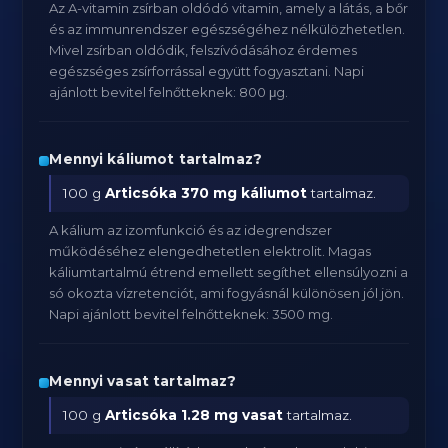
Az A-vitamin zsírban oldódó vitamin, amely a látás, a bőr
és az immunrendszer egészségéhez nélkülözhetetlen.
Mivel zsírban oldódik, felszívódásához érdemes
egészséges zsírforrással együtt fogyasztani. Napi
ajánlott bevitel felnőtteknek: 800 μg.
Mennyi káliumot tartalmaz?
100 g
Articsóka
370 mg káliumot
tartalmaz.
A kálium az izomfunkció és az idegrendszer
működéséhez elengedhetetlen elektrolit. Magas
káliumtartalmú étrend emellett segíthet ellensúlyozni a
só okozta vízretenciót, ami fogyásnál különösen jól jön.
Napi ajánlott bevitel felnőtteknek: 3500 mg.
Mennyi vasat tartalmaz?
100 g
Articsóka
1.28 mg vasat
tartalmaz.