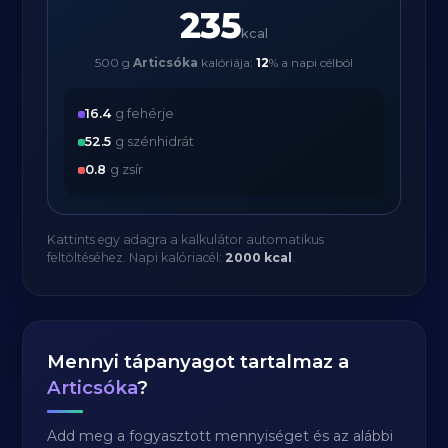
235
kcal
500 g
Articsóka
kalóriája:
12
% a napi célból
16.4
g fehérje
52.5
g szénhidrát
0.8
g zsír
Kattints egy adagra a kalkulátor automatikus
feltöltéséhez. Napi kalóriacél:
2000 kcal
.
Mennyi tápanyagot tartalmaz a
Articsóka
?
Add meg a fogyasztott mennyiséget és az alábbi