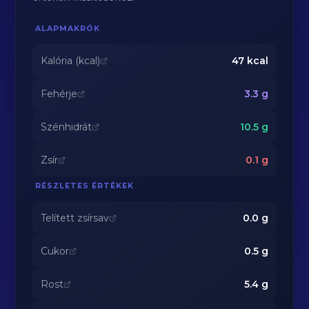
ALAPMAKRÓK
Kalória (kcal)
47
kcal
Fehérje
3.3
g
Szénhidrát
10.5
g
Zsír
0.1
g
RÉSZLETES ÉRTÉKEK
Telített zsírsav
0.0
g
Cukor
0.5
g
Rost
5.4
g