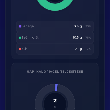
Fehérje
3.3 g
23%
Szénhidrát
10.5 g
75%
Zsír
0.1 g
2%
NAPI KALÓRIACÉL TELJESÍTÉSE
2
%