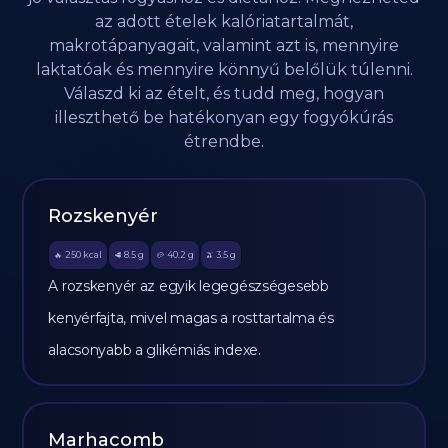
az adott ételek kalóriatartalmát,
makrotápanyagait, valamint azt is, mennyire
laktatóak és mennyire könnyű belőlük túlenni.
Válaszd ki az ételt, és tudd meg, hogyan
illeszthető be hatékonyan egy fogyókúrás
étrendbe.
Rozskenyér
250
kcal
8.5
g
40.2
g
3.5
g
🔥
🥩
🥔
🫒
A rozskenyér az egyik legegészségesebb
kenyérfajta, mivel magas a rosttartalma és
alacsonyabb a glikémiás indexe.
Marhacomb