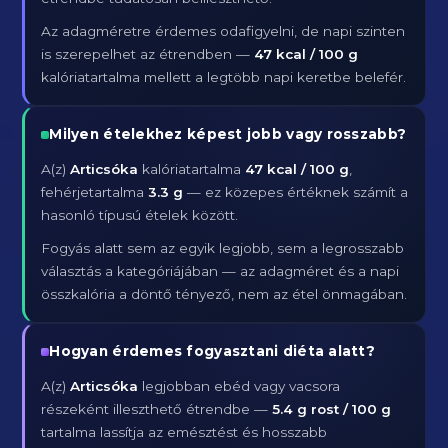
Az adagméretre érdemes odafigyelni, de napi szinten
is szerepelhet az étrendben —
47 kcal / 100 g
kalóriatartalma mellett a legtöbb napi keretbe belefér.
Milyen ételekhez képest jobb vagy rosszabb?
A(z)
Articsóka
kalóriatartalma
47 kcal / 100 g
,
fehérjetartalma
3.3 g
— ez közepes értéknek számít a
hasonló típusú ételek között.
Fogyás alatt sem az egyik legjobb, sem a legrosszabb
választás a kategóriájában — az adagméret és a napi
összkalória a döntő tényező, nem az étel önmagában.
Hogyan érdemes fogyasztani diéta alatt?
A(z)
Articsóka
legjobban ebéd vagy vacsora
részeként illeszthető étrendbe —
5.4 g rost / 100 g
tartalma lassítja az emésztést és hosszabb