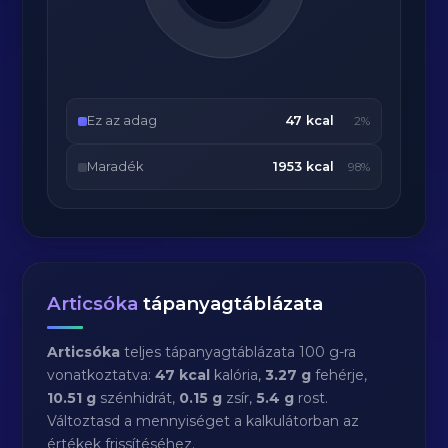
Ez az adag
47 kcal
2%
Maradék
1953 kcal
98%
Articsóka
tápanyagtáblázata
Articsóka
teljes tápanyagtáblázata 100 g-ra
vonatkoztatva:
47 kcal
kalória,
3.27 g
fehérje,
10.51 g
szénhidrát,
0.15 g
zsír,
5.4 g
rost.
Változtasd a mennyiséget a kalkulátorban az
értékek frissítéséhez.