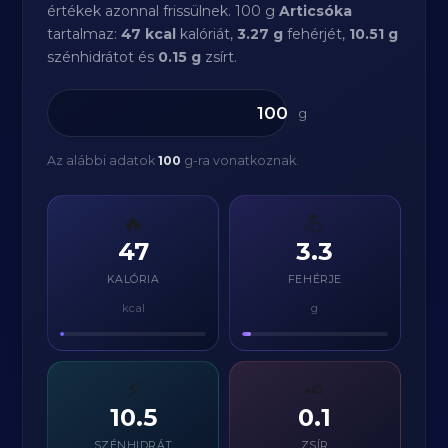
értékek azonnal frissülnek. 100 g
Articsóka
tartalmaz:
47 kcal
kalóriát,
3.27 g
fehérjét,
10.51 g
szénhidrátot és
0.15 g
zsírt.
g
Az alábbi adatok
100
g-ra vonatkoznak.
🔥
💪
47
3.3
KALÓRIA
FEHÉRJE
kcal
g
⚡
🧈
10.5
0.1
SZÉNHIDRÁT
ZSÍR