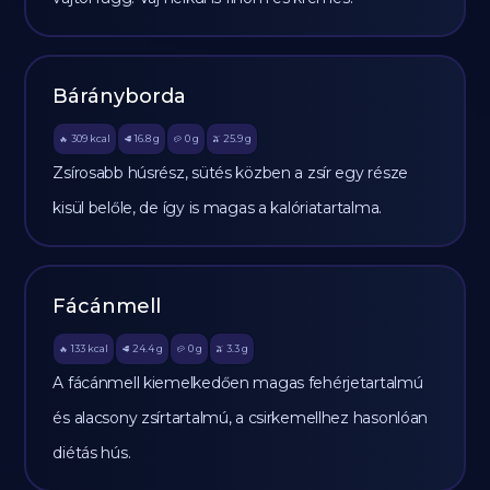
Bárányborda
309
kcal
16.8
g
0
g
25.9
g
🔥
🥩
🥔
🫒
Zsírosabb húsrész, sütés közben a zsír egy része
kisül belőle, de így is magas a kalóriatartalma.
Fácánmell
133
kcal
24.4
g
0
g
3.3
g
🔥
🥩
🥔
🫒
A fácánmell kiemelkedően magas fehérjetartalmú
és alacsony zsírtartalmú, a csirkemellhez hasonlóan
diétás hús.