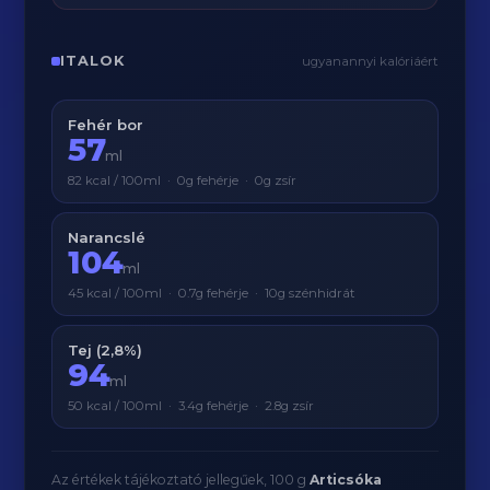
ITALOK
ugyanannyi kalóriáért
Fehér bor
57
ml
82 kcal / 100ml · 0g fehérje · 0g zsír
Narancslé
104
ml
45 kcal / 100ml · 0.7g fehérje · 10g szénhidrát
Tej (2,8%)
94
ml
50 kcal / 100ml · 3.4g fehérje · 2.8g zsír
Az értékek tájékoztató jellegűek, 100 g
Articsóka