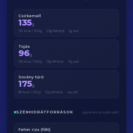
Csirkemell
135
g
110 kcal / 100g · 23g fehérje · 1g zsír
Tojás
96
g
155 kcal / 100g · 13g fehérje · 11g zsír
Sovány túró
175
g
85 kcal / 100g · 12g fehérje · 4g zsír
SZÉNHIDRÁTFORRÁSOK
ugyanannyi kalóriáért
Fehér rizs (főtt)