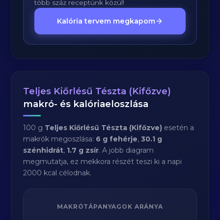
több száz receptünk közül!
Kalória tervem megkapom
Teljes Kiőrlésű Tészta (Kifőzve)
makró- és kalóriaeloszlása
100 g
Teljes Kiőrlésű Tészta (Kifőzve)
esetén a
makrók megoszlása:
6 g fehérje
,
30.1 g
szénhidrát
,
1.7 g zsír
. A jobb diagram
megmutatja, ez mekkora részét teszi ki a napi
2000 kcal célodnak.
MAKRÓTÁPANYAGOK ARÁNYA