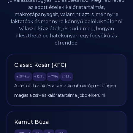
jó választás fogyáshoz és diétához. Megnézheted
az adott ételek kalóriatartalmát,
makrotápanyagait, valamint azt is, mennyire
laktatóak és mennyire könnyű belőlük túlenni.
Válaszd ki az ételt, és tudd meg, hogyan
illeszthető be hatékonyan egy fogyókúrás
étrendbe.
Classic Kosár (KFC)
264
kcal
12.2
g
17.8
g
15.6
g
🔥
🥩
🥔
🫒
A rántott húsok és a szósz kombinációja miatt igen
magas a zsír- és kalóriatartalma, jobb elkerülni.
Kamut Búza