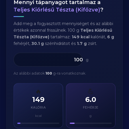
Mennyi tápanyagot tartalmaz a
Teljes Kiőrlésű Tészta (Kifőzve)
?
Add meg a fogyasztott mennyiséget és az alábbi
értékek azonnal frissülnek. 100 g
Teljes Kiőrlésű
Tészta (Kifőzve)
tartalmaz:
149 kcal
kalóriát,
6 g
fehérjét,
30.1 g
szénhidrátot és
1.7 g
zsírt.
g
Az alábbi adatok
100
g-ra vonatkoznak.
🔥
💪
149
6.0
KALÓRIA
FEHÉRJE
kcal
g