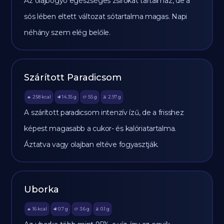
Az olajbogyó egészséges zsírokat tartalmaz, de a
sós lében eltett változat sótartalma magas. Napi
néhány szem elég belőle.
Szárított Paradicsom
258
kcal
14.35
g
55
g
2.97
g
🔥
🥩
🥔
🫒
A szárított paradicsom intenzív ízű, de a frisshez
képest magasabb a cukor- és kalóriatartalma.
Áztatva vagy olajban eltéve fogyasztják.
Uborka
16
kcal
0.7
g
3.6
g
0.1
g
🔥
🥩
🥔
🫒