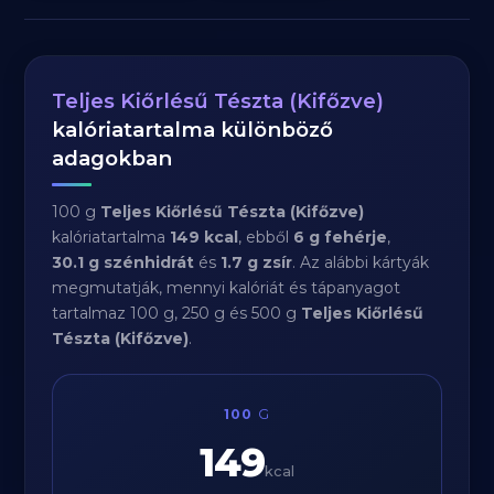
Teljes Kiőrlésű Tészta (Kifőzve)
kalóriatartalma különböző
adagokban
100 g
Teljes Kiőrlésű Tészta (Kifőzve)
kalóriatartalma
149 kcal
, ebből
6 g fehérje
,
30.1 g szénhidrát
és
1.7 g zsír
. Az alábbi kártyák
megmutatják, mennyi kalóriát és tápanyagot
tartalmaz 100 g, 250 g és 500 g
Teljes Kiőrlésű
Tészta (Kifőzve)
.
100
G
149
kcal