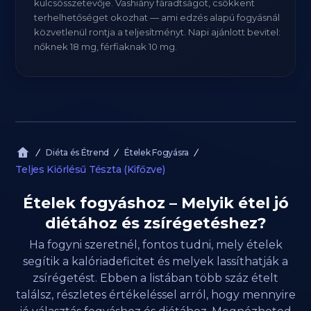
kulcsösszetevője. Vashiány fáradtságot, csökkent
terhelhetőséget okozhat — ami edzés alapú fogyásnál
közvetlenül rontja a teljesítményt. Napi ajánlott bevitel:
nőknek 18 mg, férfiaknak 10 mg.
Diéta és Étrend
Ételek Fogyásra
Teljes Kiőrlésű Tészta (Kifőzve)
Ételek fogyáshoz – Melyik étel jó
diétához és zsírégetéshez?
Ha fogyni szeretnél, fontos tudni, mely ételek
segítik a kalóriadeficitet és melyek lassíthatják a
zsírégetést. Ebben a listában több száz ételt
találsz, részletes értékeléssel arról, hogy mennyire