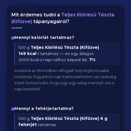
Mit érdemes tudni a
Teljes Kiőrlésű Tészta
(Kifőzve)
tápanyagairól?
Mennyi kalóriát tartalmaz?
100 g
Teljes Kiőrlésű Tészta (Kifőzve)
149 kcal
-t tartalmaz — ez egy átlagos
2000 kcal-s napi célhoz képest kb.
7
%
.
A kalória az étrendben elfoglalt hely legfontosabb
mutatója: fogyáshoz napi kalóriadeficitre van szükség,
ezért fontos tudni, hogy egy-egy adag mennyit visz a
napi keretből.
Mennyi a fehérjetartalma?
100 g
Teljes Kiőrlésű Tészta (Kifőzve)
6 g
fehérjét
tartalmaz.