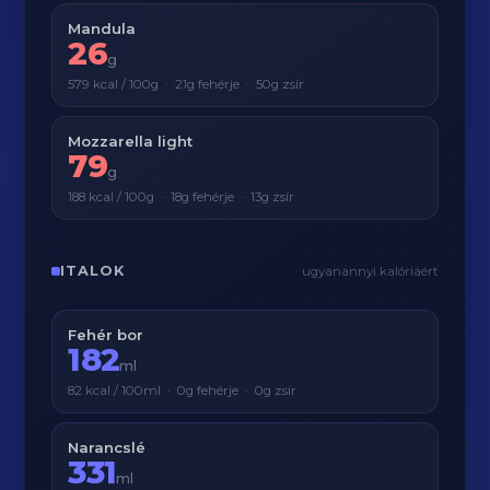
Mandula
26
g
579 kcal / 100g · 21g fehérje · 50g zsír
Mozzarella light
79
g
188 kcal / 100g · 18g fehérje · 13g zsír
ITALOK
ugyanannyi kalóriáért
Fehér bor
182
ml
82 kcal / 100ml · 0g fehérje · 0g zsír
Narancslé
331
ml