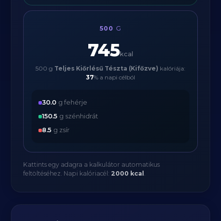
500
G
745
kcal
500 g
Teljes Kiőrlésű Tészta (Kifőzve)
kalóriája:
37
% a napi célból
30.0
g fehérje
150.5
g szénhidrát
8.5
g zsír
Kattints egy adagra a kalkulátor automatikus
feltöltéséhez. Napi kalóriacél:
2000 kcal
.