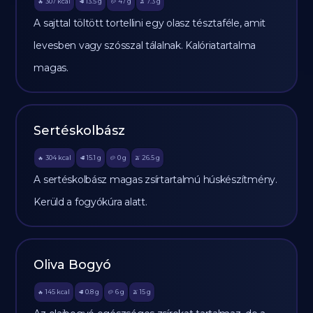
307
kcal
13.5
g
47
g
7.3
g
🔥
🥩
🥔
🫒
A sajttal töltött tortellini egy olasz tésztaféle, amit
levesben vagy szósszal tálalnak. Kalóriatartalma
magas.
Sertéskolbász
304
kcal
15.1
g
0
g
26.5
g
🔥
🥩
🥔
🫒
A sertéskolbász magas zsírtartalmú húskészítmény.
Kerüld a fogyókúra alatt.
Oliva Bogyó
145
kcal
0.8
g
6
g
15
g
🔥
🥩
🥔
🫒