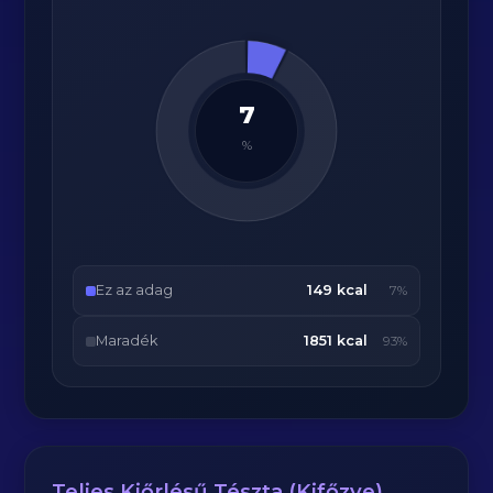
7
%
Ez az adag
149 kcal
7%
Maradék
1851 kcal
93%
Teljes Kiőrlésű Tészta (Kifőzve)