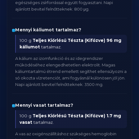
egészséges zsírforrással együtt fogyasztani. Napi
ajánlott bevitel felnőtteknek: 800 μg.
Mennyi káliumot tartalmaz?
100 g
Teljes Kiőrlésű Tészta (Kifőzve)
96 mg
káliumot
tartalmaz.
A kálium az izomfunkció és az idegrendszer
működéséhez elengedhetetlen elektrolit. Magas
káliumtartalmú étrend emellett segíthet ellensúlyozni a
só okozta vízretenciót, ami fogyásnál különösen jól jön.
Napi ajánlott bevitel felnőtteknek: 3500 mg.
Mennyi vasat tartalmaz?
100 g
Teljes Kiőrlésű Tészta (Kifőzve)
1.7 mg
vasat
tartalmaz.
A vas az oxigénszállításhoz szükséges hemoglobin