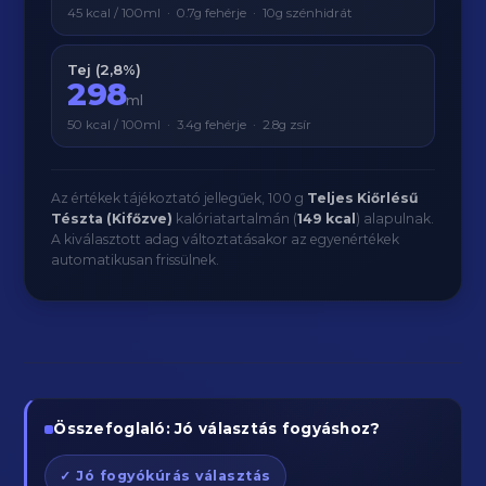
45 kcal / 100ml · 0.7g fehérje · 10g szénhidrát
Tej (2,8%)
298
ml
50 kcal / 100ml · 3.4g fehérje · 2.8g zsír
Az értékek tájékoztató jellegűek, 100 g
Teljes Kiőrlésű
Tészta (Kifőzve)
kalóriatartalmán (
149 kcal
) alapulnak.
A kiválasztott adag változtatásakor az egyenértékek
automatikusan frissülnek.
Összefoglaló: Jó választás fogyáshoz?
✓ Jó fogyókúrás választás