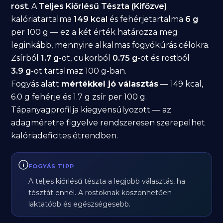
rost
. A
Teljes Kiőrlésű Tészta (Kifőzve)
kalóriatartalma
149 kcal
és fehérjetartalma
6 g
per 100 g — ez a két érték határozza meg
leginkább, mennyire alkalmas fogyókúrás célokra.
Zsírból
1.7 g
-ot, cukorból
0.75 g
-ot és rostból
3.9 g
-ot tartalmaz 100 g-ban.
Fogyás alatt
mértékkel jó választás
— 149 kcal,
6.0 g fehérje és 1.7 g zsír per 100 g.
Tápanyagprofilja kiegyensúlyozott — az
adagméretre figyelve rendszeresen szerepelhet
kalóriadeficites étrendben.
FOGYÁS TIPP
A teljes kiőrlésű tészta a legjobb választás, ha
tésztát ennél. A rostoknak köszönhetően
laktatóbb és egészségesebb.