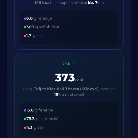
149 kcal
— a napi 2000 kcal
kb.
7
%-a
6.0
g fehérje
30.1
g szénhidrát
1.7
g zsír
250
G
373
kcal
250 g
Teljes Kiőrlésű Tészta (Kifőzve)
kalóriája:
19
% a napi célból
15.0
g fehérje
75.3
g szénhidrát
4.3
g zsír