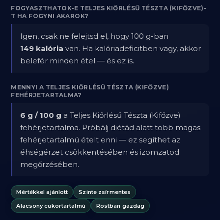
FOGYASZTHATOK-E TELJES KIŐRLÉSŰ TÉSZTA (KIFŐZVE)-
T HA FOGYNI AKAROK?
Igen, csak ne felejtsd el, hogy 100 g-ban
149 kalória
van. Ha kalóriadeficitben vagy, akkor
belefér minden étel — és ez is.
MENNYI A TELJES KIŐRLÉSŰ TÉSZTA (KIFŐZVE)
FEHÉRJETARTALMA?
6 g / 100 g
a Teljes Kiőrlésű Tészta (Kifőzve)
fehérjetartalma. Próbálj diétád alatt több magas
fehérjetartalmú ételt enni — ez segíthet az
éhségérzet csökkentésében és izomzatod
megőrzésében.
Mértékkel ajánlott
Szinte zsírmentes
Alacsony cukortartalmú
Rostban gazdag