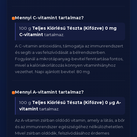
Mennyi C-vitamint tartalmaz?
100 g
Teljes Kiőrlésű Tészta (Kifőzve)
0 mg
C-vitamint
tartalmaz.
A C-vitamin antioxidáns, támogatja az immunrendszert
és segíti a vas felszívódását a bélrendszerben.
Fogyásnál a mikrotápanyag-bevitel fenntartása fontos,
mivel a kalóriakorlátozás könnyen vitaminhiányhoz
vezethet. Napi ajánlott bevitel: 80 mg.
Mennyi A-vitamint tartalmaz?
100 g
Teljes Kiőrlésű Tészta (Kifőzve)
0 μg A-
vitamint
tartalmaz.
Az A-vitamin zsírban oldódó vitamin, amely a látás, a bőr
és az immunrendszer egészségéhez nélkülözhetetlen.
Mivel zsírban oldódik, felszívódásához érdemes