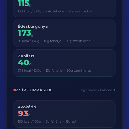
115
g
130 kcal / 100g · 2.4g fehérje · 28g szénhidrát
Édesburgonya
173
g
86 kcal / 100g · 1.6g fehérje · 20g szénhidrát
Zabliszt
40
g
375 kcal / 100g · 13g fehérje · 60g szénhidrát
ZSÍRFORRÁSOK
ugyanannyi kalóriáért
Avokádó
93
g
160 kcal / 100g · 2g fehérje · 15g zsír