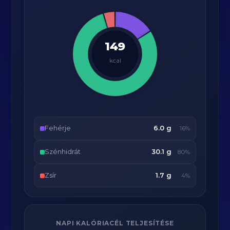
149
kcal
Fehérje
6.0 g
16%
Szénhidrát
30.1 g
80%
Zsír
1.7 g
4%
NAPI KALÓRIACÉL TELJESÍTÉSE