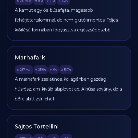
337
kcal
15
g
71
g
2.2
g
🔥
🥩
🥔
🫒
A kamut egy ősi búzafajta, magasabb
fehérjetartalommal, de nem gluténmentes. Teljes
kiőrlésű formában fogyasztva egészségesebb.
Marhafark
257
kcal
25.8
g
0
g
16.7
g
🔥
🥩
🥔
🫒
A marhafark zselatinos, kollagénben gazdag
húsrész, ami kiváló alaplevet ad. A húsa sovány, de a
bőre alatt zsír lehet.
Sajtos Tortellini