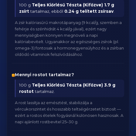
100 g
Teljes Kiőrlésű Tészta (Kifőzve)
1.7 g
zsírt
tartalmaz, ebből
0.24 g telített zsírsav
.
A zsír kalóriasűrű makrotápanyag (9 kcal/g, szemben a
fehérje és szénhidrát 4 kcal/g-jával), ezért nagy
mennyiségben könnyen megnöveli a napi
kalóriabevitelt. Ugyanakkor az egészséges zsírok (pl.
omega-3) fontosak a hormonegyensúlyhoz és a zsírban
oldódó vitaminok felszívódásához.
Mennyi rostot tartalmaz?
100 g
Teljes Kiőrlésű Tészta (Kifőzve)
3.9 g
rostot
tartalmaz.
A rost lassítja az emésztést, stabilizálja a
vércukorszintet és hosszabb teltségérzetet biztosít —
ezért a rostos ételek fogyásnál különösen hasznosak. A
napi ajánlott rostbevitel 25–30 g.