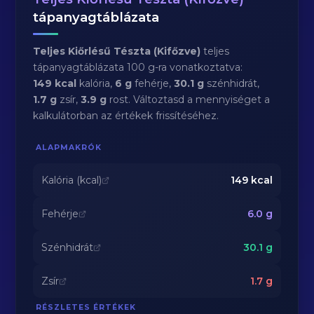
tápanyagtáblázata
Teljes Kiőrlésű Tészta (Kifőzve)
teljes
tápanyagtáblázata 100 g-ra vonatkoztatva:
149 kcal
kalória,
6 g
fehérje,
30.1 g
szénhidrát,
1.7 g
zsír,
3.9 g
rost. Változtasd a mennyiséget a
kalkulátorban az értékek frissítéséhez.
ALAPMAKRÓK
Kalória (kcal)
149
kcal
Fehérje
6.0
g
Szénhidrát
30.1
g
Zsír
1.7
g
RÉSZLETES ÉRTÉKEK