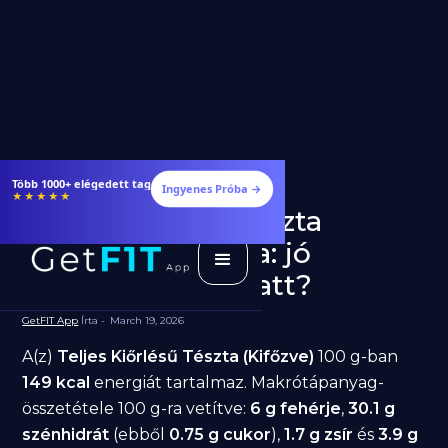
Több 1000+ elégedett tag
Ingyenes Próba →
★★★★★
Teljes Kiőrlésű Tészta
(Kifőzve) fogyásra: jó
választás diéta alatt?
GetFIT App
Írta -
March 19, 2026
A(z)
Teljes Kiőrlésű Tészta (Kifőzve)
100 g-ban
149 kcal
energiát tartalmaz. Makrótápanyag-
összetétele 100 g-ra vetítve:
6 g fehérje
,
30.1 g
szénhidrát
(ebből
0.75 g cukor
),
1.7 g zsír
és
3.9 g