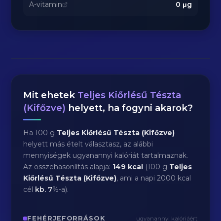
A-vitamin
0
μg
Mit ehetek
Teljes Kiőrlésű Tészta
(Kifőzve)
helyett, ha fogyni akarok?
Ha 100 g
Teljes Kiőrlésű Tészta (Kifőzve)
helyett más ételt választasz, az alábbi
mennyiségek ugyanannyi kalóriát tartalmaznak.
Az összehasonlítás alapja:
149 kcal
(100 g
Teljes
Kiőrlésű Tészta (Kifőzve)
, ami a napi 2000 kcal
cél
kb.
7
%-a).
FEHÉRJEFORRÁSOK
ugyanannyi kalóriáért