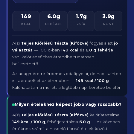
149
6.0g
1.7g
3.9g
KCAL
FEHÉRJE
ZSÍR
ROST
A(z)
Teljes Kiőrlésű Tészta (Kifőzve)
fogyás alatt
jó
választás
— 100 g-ban
149 kcal
és
6.0 g fehérje
van, kalóriadeficites étrendbe tudatosan
beilleszthető.
Az adagméretre érdemes odafigyelni, de napi szinten
is szerepelhet az étrendben —
149 kcal / 100 g
kalóriatartalma mellett a legtöbb napi keretbe belefér.
Milyen ételekhez képest jobb vagy rosszabb?
A(z)
Teljes Kiőrlésű Tészta (Kifőzve)
kalóriatartalma
149 kcal / 100 g
, fehérjetartalma
6.0 g
— ez közepes
értéknek számít a hasonló típusú ételek között.