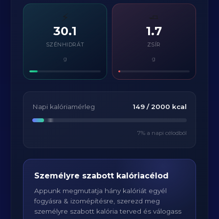
⚡
🧈
30.1
1.7
SZÉNHIDRÁT
ZSÍR
g
g
Napi kalóriamérleg
149
/
2000
kcal
7
% a napi célodból
Személyre szabott kalóriacélod
Appunk megmutatja hány kalóriát egyél
fogyásra & izomépítésre, szerezd meg
személyre szabott kalória terved és válogass