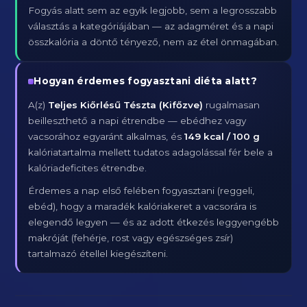
Fogyás alatt sem az egyik legjobb, sem a legrosszabb
választás a kategóriájában — az adagméret és a napi
összkalória a döntő tényező, nem az étel önmagában.
Hogyan érdemes fogyasztani diéta alatt?
A(z)
Teljes Kiőrlésű Tészta (Kifőzve)
rugalmasan
beilleszthető a napi étrendbe — ebédhez vagy
vacsorához egyaránt alkalmas, és
149 kcal / 100 g
kalóriatartalma mellett tudatos adagolással fér bele a
kalóriadeficites étrendbe.
Érdemes a nap első felében fogyasztani (reggeli,
ebéd), hogy a maradék kalóriakeret a vacsorára is
elegendő legyen — és az adott étkezés leggyengébb
makróját (fehérje, rost vagy egészséges zsír)
tartalmazó étellel kiegészíteni.