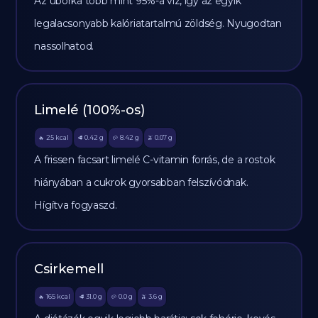
Az uborka több mint 95%-a víz, így az egyik
legalacsonyabb kalóriatartalmú zöldség. Nyugodtan
nassolhatod.
Limelé (100%-os)
25
kcal
0.42
g
8.42
g
0.07
g
🔥
🥩
🥔
🫒
A frissen facsart limelé C-vitamin forrás, de a rostok
hiányában a cukrok gyorsabban felszívódnak.
Hígítva fogyaszd.
Csirkemell
165
kcal
31.0
g
0.0
g
3.6
g
🔥
🥩
🥔
🫒