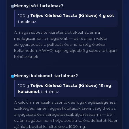
Mennyi sót tartalmaz?
100 g
Teljes Kiőrlésű Tészta (Kifőzve)
4 g sót
tartalmaz.
A magas sóbevitel vízretenciót okozhat, ami a
mérlegszámon is megjelenik — bár ez nem valódi
zsírgyarapodás, a puffadás és a nehézség érzése
kellemetlen. A WHO napi legfeljebb 5 g sóbevitelt ajánl
felnőtteknek.
Mennyi kalciumot tartalmaz?
100 g
Teljes Kiőrlésű Tészta (Kifőzve)
13 mg
kalciumot
tartalmaz.
A kalcium nemcsak a csontok és fogak egészségéhez
szükséges, hanem egyes kutatások szerint segíthet az
anyagcsere és a zsírégetés szabályozásában is — bár
ez önmagában nem helyettesíti a kalóriadeficitet. Napi
ajánlott bevitel felnőtteknek: 1000 mg.