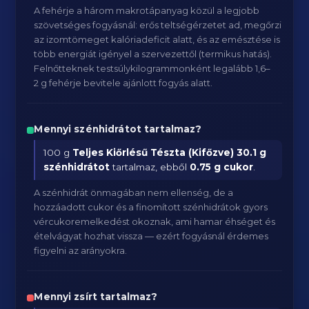
A fehérje a három makrotápanyag közül a legjobb
szövetséges fogyásnál: erős teltségérzetet ad, megőrzi
az izomtömeget kalóriadeficit alatt, és az emésztése is
több energiát igényel a szervezettől (termikus hatás).
Felnőtteknek testsúlykilogrammonként legalább 1,6–
2 g fehérje bevitele ajánlott fogyás alatt.
Mennyi szénhidrátot tartalmaz?
100 g
Teljes Kiőrlésű Tészta (Kifőzve)
30.1 g
szénhidrátot
tartalmaz, ebből
0.75 g cukor
.
A szénhidrát önmagában nem ellenség, de a
hozzáadott cukor és a finomított szénhidrátok gyors
vércukoremelkedést okoznak, ami hamar éhséget és
ételvágyat hozhat vissza — ezért fogyásnál érdemes
figyelni az arányokra.
Mennyi zsírt tartalmaz?