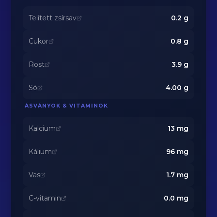
Telített zsírsav
0.2
g
Cukor
0.8
g
Rost
3.9
g
Só
4.00
g
ÁSVÁNYOK & VITAMINOK
Kalcium
13
mg
Kálium
96
mg
Vas
1.7
mg
C-vitamin
0.0
mg